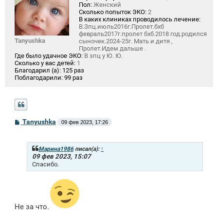
Пол:
Женский
Сколько попыток ЭКО:
2
В каких клиниках проводилось лечение:
В.Зпц.июль2016г.Пролет.бхб
февраль2017г.пролет бхб.2018 год.родился
Tanyushka
сыночек.2024-25г. Мать и дитя ,
Пролет.Идем дальше .
Где было удачное ЭКО:
В зпц у Ю. Ю.
Сколько у вас детей:
1
Благодарил (а):
125 раз
Поблагодарили:
99 раз
С
Tanyushka
09 фев 2023, 17:26
о
о
б
щ
Марина1986
писал(а):
↑
е
09 фев 2023, 15:07
н
Спасибо.
и
е
Не за что.