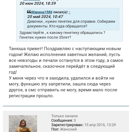
е
20 июн 2024, 18:39
н
и
Марина1986
писал(а):
↑
е
20 май 2024, 10:47
Девочки , нужен генетик для справки. Собираем
документы. Кто куда обращался?
Здравствуйте , к какому генетику обращались ?
Генетик нужен после 35лет?
Танюша привет! Поздравляю с наступающим новым
годом! Желаю исполнения заветных желаний, пусть
все невзгоды и печали останутся в этом году, а самое
замечательное, сказочное перейдёт в следующий
год!
У меня через что я заходила, удалился и войти не
могу, функцию эту запретили, зашла сюда через
другое, а смс отправить не могу, время мало после
регистрации прошло.
Только зачали
Сообщения:
3
Зарегистрирован:
15 апр 2016, 13:29
Пол:
Женский