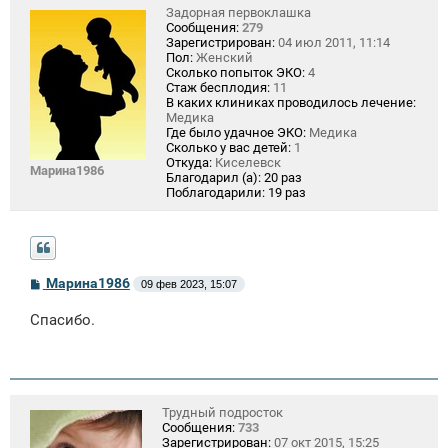
Задорная первоклашка
Сообщения:
279
Зарегистрирован:
04 июл 2011, 11:14
Пол:
Женский
Сколько попыток ЭКО:
4
Стаж бесплодия:
11
В каких клиниках проводилось лечение:
Медика
Где было удачное ЭКО:
Медика
Сколько у вас детей:
1
Откуда:
Киселевск
Марина1986
Благодарил (а):
20 раз
Поблагодарили:
19 раз
С
Марина1986
09 фев 2023, 15:07
о
о
Спасибо.
б
щ
е
н
и
е
Трудный подросток
Сообщения:
733
Зарегистрирован:
07 окт 2015, 15:25