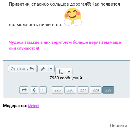
Приветик, спасибо большое дорогая🥰Как появится
возможность пиши в лс.
Чудеса там,где в них верят,чем больше верят,тем чаще
они случаются!
Ответить
7989 сообщений
Страница
229
из
229
1
225
226
227
228
229
…
Пред.
Модератор:
Meloni
Перейти