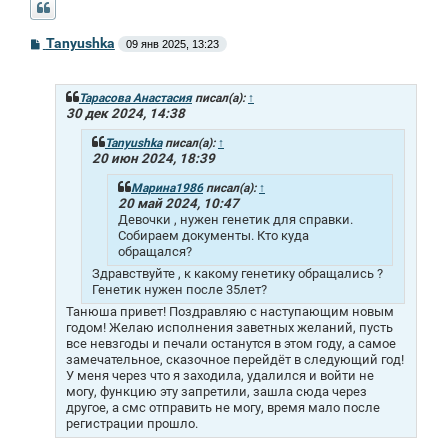
С
Tanyushka
09 янв 2025, 13:23
о
о
б
щ
Тарасова Анастасия
писал(а):
↑
е
30 дек 2024, 14:38
н
и
Tanyushka
писал(а):
↑
е
20 июн 2024, 18:39
Марина1986
писал(а):
↑
20 май 2024, 10:47
Девочки , нужен генетик для справки.
Собираем документы. Кто куда
обращался?
Здравствуйте , к какому генетику обращались ?
Генетик нужен после 35лет?
Танюша привет! Поздравляю с наступающим новым
годом! Желаю исполнения заветных желаний, пусть
все невзгоды и печали останутся в этом году, а самое
замечательное, сказочное перейдёт в следующий год!
У меня через что я заходила, удалился и войти не
могу, функцию эту запретили, зашла сюда через
другое, а смс отправить не могу, время мало после
регистрации прошло.