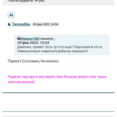
Поблагодарили:
99 раз
С
Tanyushka
09 фев 2023, 14:56
о
о
б
щ
Марина1986
писал(а):
↑
е
09 фев 2023, 13:24
н
Девочки, привет. Есть тут кто еще? Подскажите кто в
и
Новокузнецке невролога ребенку хорошего?
е
Привет,Соломин,Чеченина.
Чудеса там,где в них верят,чем больше верят,тем чаще
они случаются!