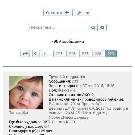
Ответить
Поиск
Расширенный п
7989 сообщений
Страница
229
из
229
1
225
226
227
228
229
…
Пред.
Трудный подросток
Сообщения:
733
Зарегистрирован:
07 окт 2015, 15:25
Пол:
Женский
Сколько попыток ЭКО:
2
В каких клиниках проводилось лечение:
В.Зпц.июль2016г.Пролет.бхб
февраль2017г.пролет бхб.2018 год.родился
Tanyushka
сыночек.2024-25г. Мать и дитя ,
Пролет.Идем дальше .
Где было удачное ЭКО:
В зпц у Ю. Ю.
Сколько у вас детей:
1
Благодарил (а):
125 раз