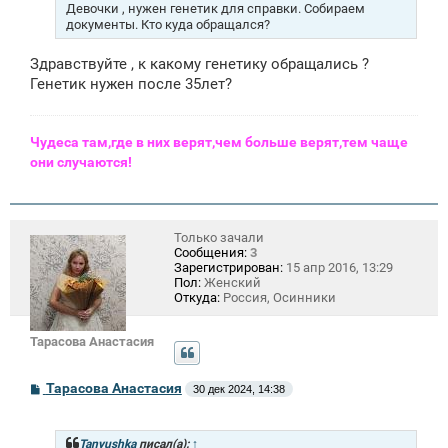
н
Девочки , нужен генетик для справки. Собираем
и
документы. Кто куда обращался?
е
Здравствуйте , к какому генетику обращались ?
Генетик нужен после 35лет?
Чудеса там,где в них верят,чем больше верят,тем чаще
они случаются!
Только зачали
Сообщения:
3
Зарегистрирован:
15 апр 2016, 13:29
Пол:
Женский
Откуда:
Россия, Осинники
Тарасова Анастасия
С
Тарасова Анастасия
30 дек 2024, 14:38
о
о
б
щ
Tanyushka
писал(а):
↑