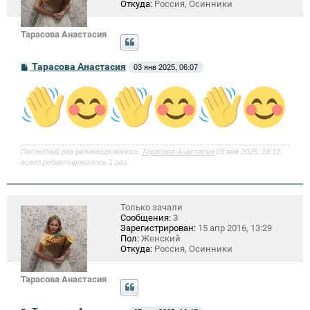
Откуда:
Россия, Осинники
Тарасова Анастасия
С
Тарасова Анастасия
03 янв 2025, 06:07
о
о
б
щ
е
н
и
е
Последний раз редактировалось
Тарасова Анастасия
09 янв 2025, 19:12,
всего редактировалось 1 раз.
Только зачали
Сообщения:
3
Зарегистрирован:
15 апр 2016, 13:29
Пол:
Женский
Откуда:
Россия, Осинники
Тарасова Анастасия
С