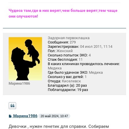
Чудеса там,где в них верят,чем больше верят,тем чаще
они случаются!
Задорная первоклашка
Сообщения:
279
Зарегистрирован:
04 июл 2011, 11:14
Пол:
Женский
Сколько попыток ЭКО:
4
Стаж бесплодия:
11
В каких клиниках проводилось лечение:
Медика
Где было удачное ЭКО:
Медика
Сколько у вас детей:
1
Откуда:
Киселевск
Марина1986
Благодарил (а):
20 раз
Поблагодарили:
19 раз
С
Марина1986
20 май 2024, 10:47
о
о
Девочки , нужен генетик для справки. Собираем
б