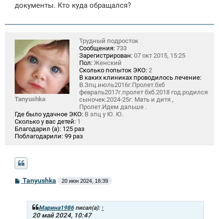
щ
документы. Кто куда обращался?
е
н
и
е
Трудный подросток
Сообщения:
733
Зарегистрирован:
07 окт 2015, 15:25
Пол:
Женский
Сколько попыток ЭКО:
2
В каких клиниках проводилось лечение:
В.Зпц.июль2016г.Пролет.бхб
февраль2017г.пролет бхб.2018 год.родился
Tanyushka
сыночек.2024-25г. Мать и дитя ,
Пролет.Идем дальше .
Где было удачное ЭКО:
В зпц у Ю. Ю.
Сколько у вас детей:
1
Благодарил (а):
125 раз
Поблагодарили:
99 раз
С
Tanyushka
20 июн 2024, 18:39
о
о
б
щ
Марина1986
писал(а):
↑
е
20 май 2024, 10:47