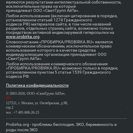
являются результатами интеллектуальной собственности,
исключительные права на которые
принадлежат ООО «СвитГрупп АйТи».
Любое использование (включая цитирование в порядке,
установленном статьей 1274 Гражданского
кодекса РФ) материалов сайта, в том числе названий
разделов, отдельных страниц сайта, возможно только
посредством активной индексируемой гиперссылки на
www.probirka.org
.
Словосочетание «ПРОБИРКА/PROBIRKA.RU» является
коммерческим обозначением, исключительное право
использования которого в качестве средства
индивидуализации организации принадлежит ООО
«СвитГрупп АйТи».
Любое использование коммерческого обозначения
«ПРОБИРКА/PROBIRKA.RU» возможно только в порядке,
установленном пунктом 5 статьи 1539 Гражданского
кодекса РФ.
Политика конфиденциальности
© 2003-2026, ООО «СвитГрупп АйТи»,
16+
127521, г. Москва, ул. Октябрьская, д.98,
стр.2
тел.: +7 495 608-26-25
Probirka.org - проблемы бесплодия, ЭКО, беременность и
роды после ЭКО