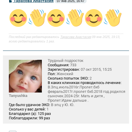
Тарасова Анастасия
07 янв 2025, 16:47
о
о
б
щ
е
н
и
е
Последний раз редактировалось
Тарасова Анастасия
09 янв 2025, 19:13,
всего редактировалось 1 раз.
Трудный подросток
Сообщения:
733
Зарегистрирован:
07 окт 2015, 15:25
Пол:
Женский
Сколько попыток ЭКО:
2
В каких клиниках проводилось лечение:
В.Зпц.июль2016г.Пролет.бхб
февраль2017г.пролет бхб.2018 год.родился
Tanyushka
сыночек.2024-25г. Мать и дитя ,
Пролет.Идем дальше .
Где было удачное ЭКО:
В зпц у Ю. Ю.
Сколько у вас детей:
1
Благодарил (а):
125 раз
Поблагодарили:
99 раз