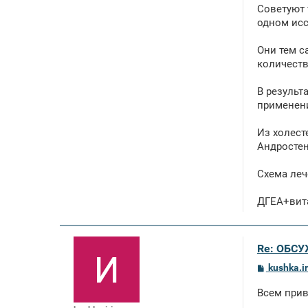
Советуют 
одном исс
Они тем с
количест
В результ
применени
Из холест
Андростен
Схема леч
ДГЕА+вита
Re: ОБСУ
С
kushka.i
о
о
Всем прив
б
щ