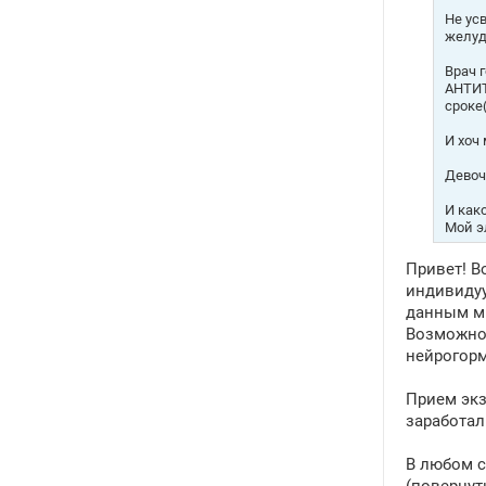
Не ус
желуд
Врач 
АНТИТ
сроке
И хоч
Девочк
И как
Мой э
Привет! В
индивидуу
данным мн
Возможно,
нейрогорм
Прием экз
заработал
В любом с