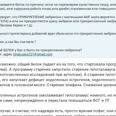
ваивается белок по причине :если не пережовуем качественно пищу, ил
ке), или нарушена робота почек,или диабет,пониженная или повышенная
говорит ,что ПРИКРИПЛЕНИЕ эмбриона с маленьким АМГ мало вероятно 
ЕЛА) и или не прикрепляется сразу эмбрион или прикрепленный эмбр
(биохим.берем и т.д).
 много прогестерона добавляй врач обьяснила что прикрепления эмбрион
и ,а как Вы считаете ?
ой БЕЛОК у Вас и было ли прикрепление эмбриона?
л. адрес
irinakuska727@gmail.com
озможно, общий белок падает из-за того, что стартовала про
ма). А программу старения запустило старение гипоталамуса (
огочисленных исследовний при аутопсии). А старение гипотал
 его запускает дефицит эндогенных эстрогенов, эндогенного
онов в головном мозге. Старение эпифиза. Снижение уровня
огенных эстрогенов омолаживает гипоталамус немного, но не 
и сами, непринуждённо и перестали повышаться ФСГ и ЛГ.
лучае, я считаю, что надежда есть, просто врачам пофиг, он