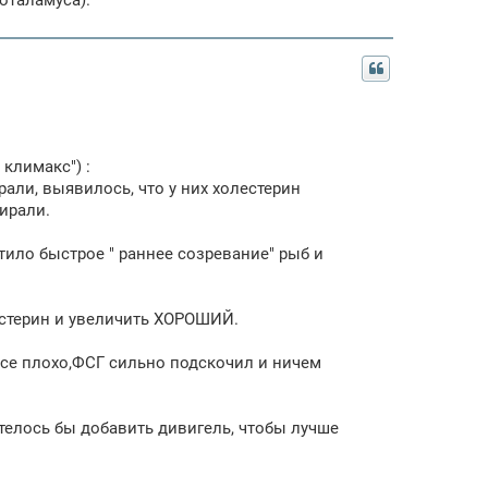
оталамуса).
климакс") :
али, выявилось, что у них холестерин
ирали.
ило быстрое " раннее созревание" рыб и
естерин и увеличить ХОРОШИЙ.
все плохо,ФСГ сильно подскочил и ничем
телось бы добавить дивигель, чтобы лучше