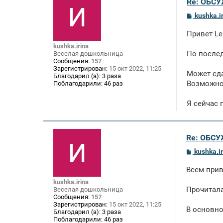
Re: ОБСУ
С
kushka.i
о
о
Привет Ler
б
щ
kushka.irina
е
По послед
Веселая дошкольница
н
Сообщения:
157
и
Зарегистрирован:
15 окт 2022, 11:25
е
Может сда
Благодарил (а):
3 раза
Возможно 
Поблагодарили:
46 раз
Я сейчас 
Re: ОБСУ
С
kushka.i
о
о
Всем прив
б
щ
kushka.irina
е
Прочитала
Веселая дошкольница
н
Сообщения:
157
и
Зарегистрирован:
15 окт 2022, 11:25
е
В основн
Благодарил (а):
3 раза
Поблагодарили:
46 раз