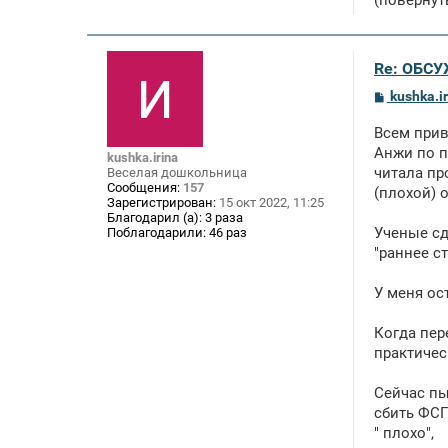
(повернут
Re: ОБСУ
С
kushka.i
о
о
Всем прив
б
щ
Анжи по п
kushka.irina
е
читала пр
Веселая дошкольница
н
Сообщения:
157
(плохой) 
и
Зарегистрирован:
15 окт 2022, 11:25
е
Благодарил (а):
3 раза
Ученые сд
Поблагодарили:
46 раз
"раннее с
У меня ос
Когда пер
практичес
Сейчас пы
сбить ФСГ
" плохо",