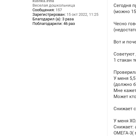
kushka.irina
е
Сегодня п
Веселая дошкольница
н
Сообщения:
157
(можно 15
и
Зарегистрирован:
15 окт 2022, 11:25
е
Благодарил (а):
3 раза
Чесно гов
Поблагодарили:
46 раз
(недостат
Вот и поч
Советуют 
1 стакан 
Проверила
У меня 5,
(должно бы
Мне кажет
Может кто
Снижает с
У меня Х
Снижает: 
ОМЕГА-3( 