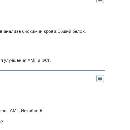
в анализе биохимии крови:Общий белок.
ля улучшения АМГ и ФСГ.
ны: АМГ, Ингибин В.
з?