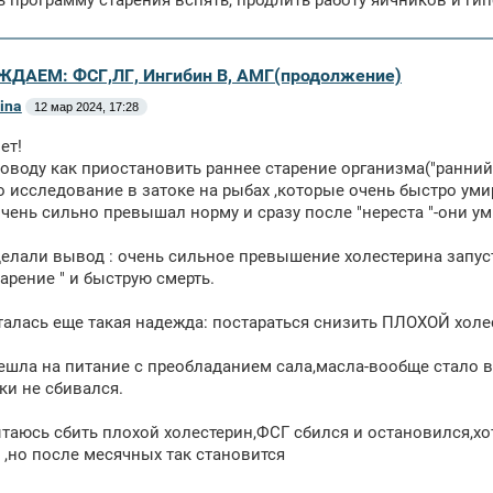
ь программу старения вспять, продлить работу яичников и гип
ЖДАЕМ: ФСГ,ЛГ, Ингибин В, АМГ(продолжение)
rina
12 мар 2024, 17:28
ет!
оводу как приостановить раннее старение организма("ранний 
о исследование в затоке на рыбах ,которые очень быстро умир
очень сильно превышал норму и сразу после "нереста "-они ум
елали вывод : очень сильное превышение холестерина запуст
тарение " и быструю смерть.
талась еще такая надежда: постараться снизить ПЛОХОЙ хол
ешла на питание с преобладанием сала,масла-вообще стало 
ки не сбивался.
таюсь сбить плохой холестерин,ФСГ сбился и остановился,хо
 ,но после месячных так становится