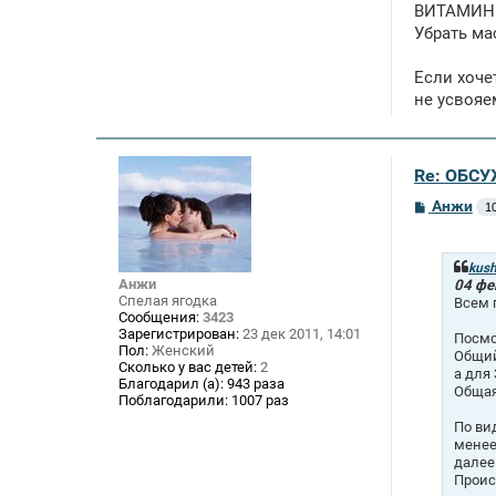
ВИТАМИН В
Убрать ма
Если хоче
не усвояе
Re: ОБСУ
С
Анжи
1
о
о
б
щ
kush
е
Анжи
04 фе
н
Спелая ягодка
Всем 
и
Сообщения:
3423
е
Зарегистрирован:
23 дек 2011, 14:01
Посмо
Пол:
Женский
Общий
Сколько у вас детей:
2
а для
Благодарил (а):
943 раза
Общая
Поблагодарили:
1007 раз
По ви
менее
далее
Проис