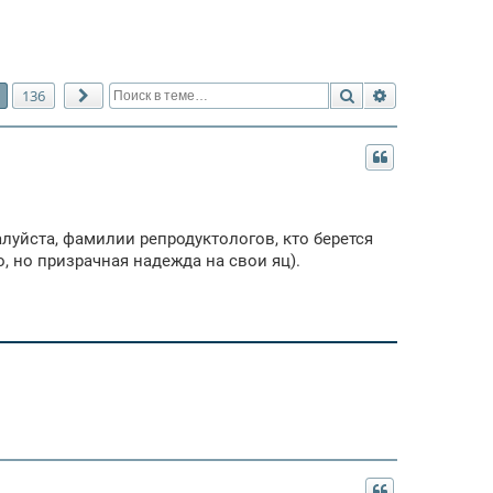
Поиск
Расширенный 
136
След.
луйста, фамилии репродуктологов, кто берется
, но призрачная надежда на свои яц).