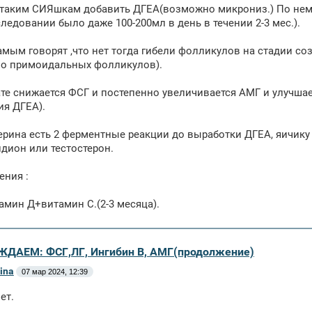
таким СИЯшкам добавить ДГЕА(возможно микрониз.) По нем
ледовании было даже 100-200мл в день в течении 2-3 мес.).
амым говорят ,что нет тогда гибели фолликулов на стадии соз
во примоидальных фолликулов).
ате снижается ФСГ и постепенно увеличивается АМГ и улучшае
я ДГЕА).
ерина есть 2 ферментные реакции до выработки ДГЕА, яичику 
дион или тестостерон.
ения :
мин Д+витамин С.(2-3 месяца).
ЖДАЕМ: ФСГ,ЛГ, Ингибин В, АМГ(продолжение)
rina
07 мар 2024, 12:39
ет.