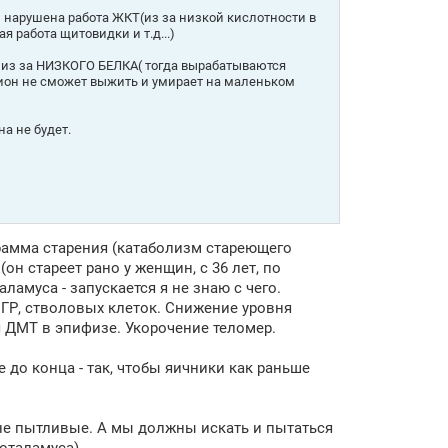
и нарушена работа ЖКТ(из за низкой кислотности в
 работа щитовидки и т.д...)
,из за НИЗКОГО БЕЛКА( тогда вырабатываются
ион не сможет выжить и умирает на маленьком
а не будет.
грамма старения (катаболизм стареющего
он стареет рано у женщин, с 36 лет, по
амуса - запускается я не знаю с чего.
 ГР, стволовых клеток. Снижение уровня
 ДМТ в эпифизе. Укорочение теломер.
до конца - так, чтобы яичники как раньше
и не пытливые. А мы должны искать и пытаться