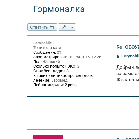
Гормоналка
Ответить
Lerynchik1
Re: ОБСУ
Только зачали
Сообщения:
29
С
Lerynchi
Зарегистрирован:
18 ноя 2015, 12:26
о
Пол:
Женский
о
Сколько попыток ЭКО:
2
Добрый де
б
Стаж бесплодия:
3
щ
за самые 
В каких клиниках проводилось
е
Желательн
лечение:
Евромед
н
Поблагодарили:
2 раза
и
е