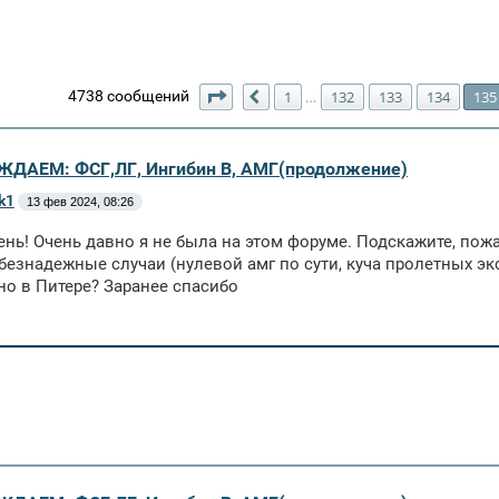
Страница
135
из
136
4738 сообщений
1
132
133
134
135
…
Пред.
ЖДАЕМ: ФСГ,ЛГ, Ингибин В, АМГ(продолжение)
k1
13 фев 2024, 08:26
нь! Очень давно я не была на этом форуме. Подскажите, пожа
безнадежные случаи (нулевой амг по сути, куча пролетных эко
о в Питере? Заранее спасибо