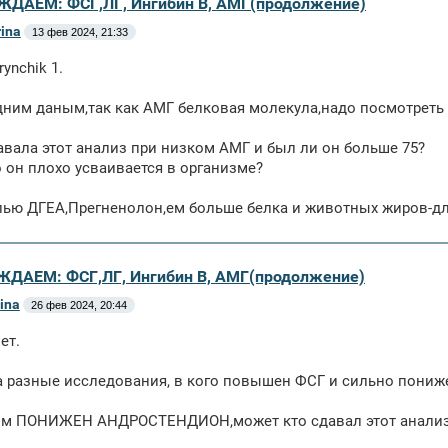
ЖДАЕМ: ФСГ,ЛГ, Ингибин В, АМГ(продолжение)
rina
13 фев 2024, 21:33
ynchik 1.
ним даным,так как АМГ белковая молекула,надо посмотреть 
вала этот анализ при низком АМГ и был ли он больше 75?
он плохо усваивается в организме?
пью ДГЕА,Прегненолон,ем больше белка и животных жиров-д
ЖДАЕМ: ФСГ,ЛГ, Ингибин В, АМГ(продолжение)
rina
26 фев 2024, 20:44
ет.
 разные исследования, в кого повышен ФСГ и сильно пониже
ом ПОНИЖЕН АНДРОСТЕНДИОН,может кто сдавал этот анали