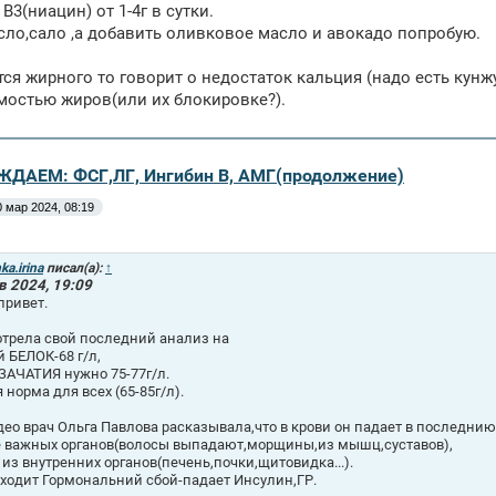
3(ниацин) от 1-4г в сутки.
сло,сало ,а добавить оливковое масло и авокадо попробую.
тся жирного то говорит о недостаток кальция (надо есть кунж
мостью жиров(или их блокировке?).
ЖДАЕМ: ФСГ,ЛГ, Ингибин В, АМГ(продолжение)
0 мар 2024, 08:19
ka.irina
писал(а):
↑
в 2024, 19:09
привет.
трела свой последний анализ на
 БЕЛОК-68 г/л,
 ЗАЧАТИЯ нужно 75-77г/л.
 норма для всех (65-85г/л).
део врач Ольга Павлова расказывала,что в крови он падает в последнию
 важных органов(волосы выпадают,морщины,из мышц,суставов),
 из внутренних органов(печень,почки,щитовидка...).
ходит Гормональний сбой-падает Инсулин,ГР.