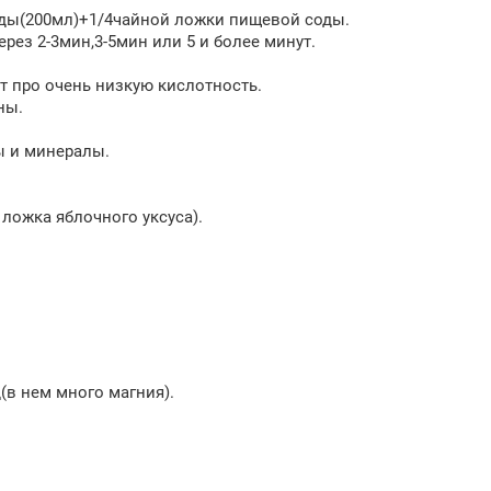
оды(200мл)+1/4чайной ложки пищевой соды.
ерез 2-3мин,3-5мин или 5 и более минут.
т про очень низкую кислотность.
ны.
ы и минералы.
 ложка яблочного уксуса).
(в нем много магния).