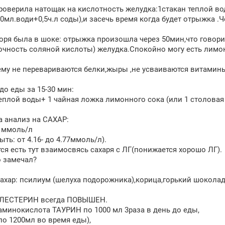
роверила натощак на кислотность желудка:1стакан теплой в
0мл.води+0,5ч.л соды),и засечь время когда будет отрыжка .Ч
оря была в шоке: отрыжка произошла через 50мин,что говори
очность соляной кислоты) желудка.Спокойно могу есть лимо
ему не перевариваются белки,жыры ,не усваиваются витамин
до еды за 15-30 мин:
теплой воды+ 1 чайная ложка лимонного сока (или 1 столовая
 анализ на САХАР:
5 ммоль/л
ть: от 4.16- до 4.77ммоль/л).
ся есть тут взаимосвясь сахаря с ЛГ(понижается хорошо ЛГ).
 замечал?
ахар: псилиум (шелуха подорожника),корица,горький шоколад
ОЛЕСТЕРИН всегда ПОВЫШЕН.
аминокислота ТАУРИН по 1000 мл 3раза в день до еды,
по 1200мл во время еды),