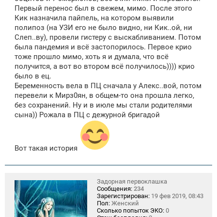
Первый перенос был в свежем, мимо. После этого
Кик назначила пайпель, на котором выявили
полипоз (на УЗИ его не было видно, ни Кик..ой, ни
Слеп..ву), провели гистеру с выскабливанием. Потом
была пандемия и всё застопорилось. Первое крио
тоже прошло мимо, хоть я и думала, что всё
получится, а вот во втором всё получилось)))) крио
было в ец.
Беременность вела в ПЦ сначала у Алекс..вой, потом
перевели к Мирз0ян, в общем-то она прошла легко,
без сохранений. Ну и в июле мы стали родителями
сына)) Рожала в ПЦ с дежурной бригадой
Вот такая история
Задорная первоклашка
Сообщения:
234
Зарегистрирован:
19 фев 2019, 08:43
Пол:
Женский
Сколько попыток ЭКО:
0