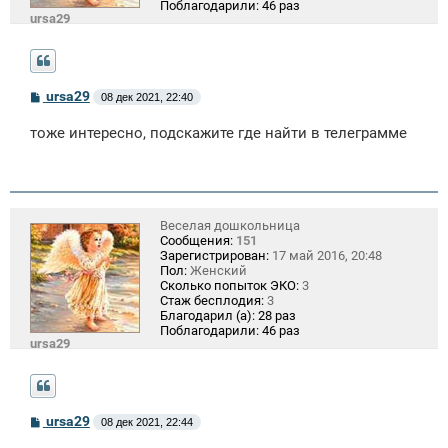
Поблагодарили:
46 раз
ursa29
С
ursa29
08 дек 2021, 22:40
о
о
тоже интересно, подскажите где найти в телеграмме
б
щ
е
н
и
е
Веселая дошкольница
Сообщения:
151
Зарегистрирован:
17 май 2016, 20:48
Пол:
Женский
Сколько попыток ЭКО:
3
Стаж бесплодия:
3
Благодарил (а):
28 раз
Поблагодарили:
46 раз
ursa29
С
ursa29
08 дек 2021, 22:44
о
о