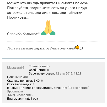
щ
Может, кто-нибудь причитает и сможет помочь...
е
Пожалуйста, подскажите, есть ли у кого-нибудь
н
эстрожель гель или дивигель, или таблетки
и
е
Прогинова...
Спасибо большое!!!
Пусть все заветное свершится, будьте счастливы!
:);)
Только зачали
Маркуша66
Сообщения:
8
Зарегистрирован:
12 апр 2019, 18:28
Пол:
Женский
Сколько попыток ЭКО:
0
Стаж бесплодия:
4
В каких клиниках проводилось лечение:
"За рождение"
Ярославль
"МиД" Ярославль
Благодарил (а):
1 раз