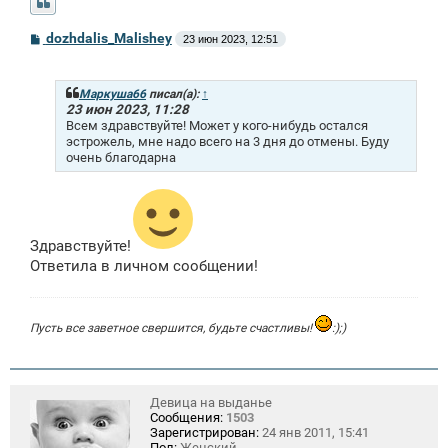
С
dozhdalis_Malishey
23 июн 2023, 12:51
о
о
б
щ
Маркуша66
писал(а):
↑
е
23 июн 2023, 11:28
н
Всем здравствуйте! Может у кого-нибудь остался
и
эстрожель, мне надо всего на 3 дня до отмены. Буду
е
очень благодарна
Здравствуйте!
Ответила в личном сообщении!
Пусть все заветное свершится, будьте счастливы!
:);)
Девица на выданье
Сообщения:
1503
Зарегистрирован:
24 янв 2011, 15:41
Пол:
Женский