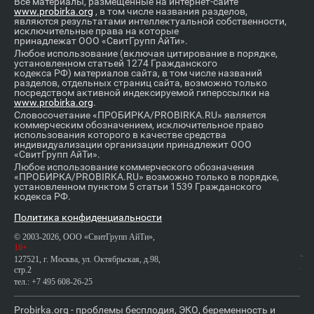
Все материалы, размещенные на интернет-сайте
www.probirka.org
, в том числе названия разделов,
являются результатами интеллектуальной собственности,
исключительные права на которые
принадлежат ООО «СвитГрупп АйТи».
Любое использование (включая цитирование в порядке,
установленном статьей 1274 Гражданского
кодекса РФ) материалов сайта, в том числе названий
разделов, отдельных страниц сайта, возможно только
посредством активной индексируемой гиперссылки на
www.probirka.org
.
Словосочетание «ПРОБИРКА/PROBIRKA.RU» является
коммерческим обозначением, исключительное право
использования которого в качестве средства
индивидуализации организации принадлежит ООО
«СвитГрупп АйТи».
Любое использование коммерческого обозначения
«ПРОБИРКА/PROBIRKA.RU» возможно только в порядке,
установленном пунктом 5 статьи 1539 Гражданского
кодекса РФ.
Политика конфиденциальности
© 2003-2026, ООО «СвитГрупп АйТи»,
16+
127521, г. Москва, ул. Октябрьская, д.98,
стр.2
тел.: +7 495 608-26-25
Probirka.org - проблемы бесплодия, ЭКО, беременность и