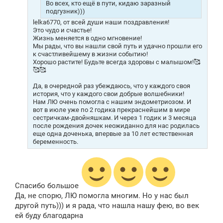
Во всех, кто ещё в пути, кидаю заразный
подгузник)))
lelka6770, от всей души наши поздравления!
Это чудо и счастье!
Жизнь меняется в одно мгновение!
Мы рады, что вы нашли свой путь и удачно прошли его
к счастливейшему в жизни событию!
Хорошо растите! Будьте всегда здоровы с малышом!🥰
🥰🥰
Да, в очередной раз убеждаюсь, что у каждого своя
история, что у каждого свои добрые волшебники!
Нам ЛЮ очень помогла с нашим эндометриозом. И
вот в июле уже по 2 годика прекраснейшим в мире
сестричкам-двойняшкам. И через 1 годик и 3 месяца
после рождения дочек неожиданно для нас родилась
еще одна доченька, впервые за 10 лет естественная
беременность.
Спасибо большое
Да, не спорю, ЛЮ помогла многим. Но у нас был
другой путь))) и я рада, что нашла нашу фею, во век
ей буду благодарна