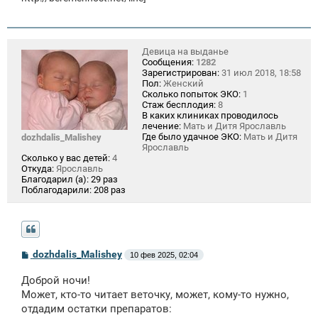
Девица на выданье
Сообщения:
1282
Зарегистрирован:
31 июл 2018, 18:58
Пол:
Женский
Сколько попыток ЭКО:
1
Стаж бесплодия:
8
В каких клиниках проводилось
лечение:
Мать и Дитя Ярославль
Где было удачное ЭКО:
Мать и Дитя
dozhdalis_Malishey
Ярославль
Сколько у вас детей:
4
Откуда:
Ярославль
Благодарил (а):
29 раз
Поблагодарили:
208 раз
С
dozhdalis_Malishey
10 фев 2025, 02:04
о
о
Доброй ночи!
б
щ
Может, кто-то читает веточку, может, кому-то нужно,
е
отдадим остатки препаратов:
н