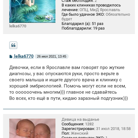
Стаж бесплодия:
2
В каких клиниках проводилось
лечение:
ОПЦ, МиД Ярославль
Где было удачное ЭКО:
Обязательно
будет
Благодарил (а):
51 раз
lelka6770
Поблагодарили:
19 раз
С
lelka6770
26 июл 2021, 13:45
о
о
Девочки, если в Ярославле вам говорят про жуткие
б
щ
диагнозы, у вас опускаются руки, просто верьте в
е
своего малыша и ищите другого врача и клинику с
н
хорошей эмбриологией. Помочь могут если не всем,
и
е
то оооооочень многим))) главное не сдавайтесь
Во всех, кто ещё в пути, кидаю заразный подгузник)))
Девица на выданье
Сообщения:
1282
Зарегистрирован:
31 июл 2018, 18:58
Пол:
Женский
Сколько попыток ЭКО:
1