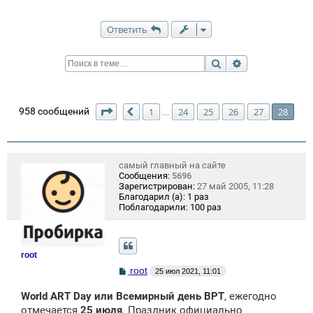
Ответить
Поиск
Расширенный п
Страница
28
из
28
958 сообщений
1
24
25
26
27
28
…
Пред.
самый главный на сайте
Сообщения:
5696
Зарегистрирован:
27 май 2005, 11:28
Благодарил (а):
1 раз
Поблагодарили:
100 раз
root
С
root
25 июл 2021, 11:01
о
о
World ART Day или Всемирный день ВРТ
, ежегодно
б
щ
отмечается
25 июля
. Праздник официально