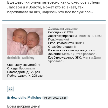
Еще девочки очень интересно как сложилось у Лены
б
щ
Лаговой и у Золото, может кто то знает, так
е
переживала за них, надеюсь, что все получилось
н
и
е
Девица на выданье
Сообщения:
1282
Зарегистрирован:
31 июл 2018, 18:58
Пол:
Женский
Сколько попыток ЭКО:
1
Стаж бесплодия:
8
В каких клиниках проводилось
лечение:
Мать и Дитя Ярославль
Где было удачное ЭКО:
Мать и Дитя
dozhdalis_Malishey
Ярославль
Сколько у вас детей:
4
Откуда:
Ярославль
Благодарил (а):
29 раз
Поблагодарили:
208 раз
С
dozhdalis_Malishey
03 сен 2022, 14:18
о
о
Всем добрый день!
б