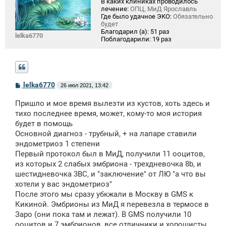
В каких клиниках проводилось
лечение:
ОПЦ, МиД Ярославль
Где было удачное ЭКО:
Обязательно
будет
Благодарил (а):
51 раз
lelka6770
Поблагодарили:
19 раз
С
lelka6770
26 июл 2021, 13:42
о
о
Пришло и мое время вылезти из кустов, хоть здесь и
б
щ
тихо последнее время, может, кому-то моя история
е
будет в помощь
н
Основной диагноз - трубный, + на лапаре ставили
и
е
эндометриоз 1 степени
Первый протокол был в МиД, получили 11 ооцитов,
из которых 2 слабых эмбриона - трехдневочка 8b, и
шестидневочка 3BC, и "заключение" от ЛЮ "а что вы
хотели у вас эндометриоз"
После этого мы сразу убкжали в Москву в GMS к
Кикиной. Эмбрионы из МиД я перевезла в термосе в
Заро (они пока там и лежат). В GMS получили 10
ооцитов и 7 эмбрионов, все отличники и хорошисты.