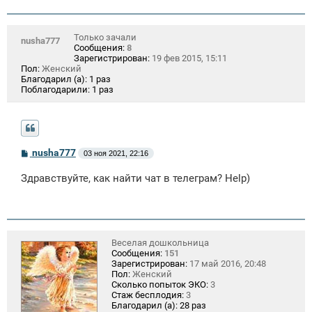
Только зачали
nusha777
Сообщения:
8
Зарегистрирован:
19 фев 2015, 15:11
Пол:
Женский
Благодарил (а):
1 раз
Поблагодарили:
1 раз
С
nusha777
03 ноя 2021, 22:16
о
о
Здравствуйте, как найти чат в телеграм? Help)
б
щ
е
н
и
е
Веселая дошкольница
Сообщения:
151
Зарегистрирован:
17 май 2016, 20:48
Пол:
Женский
Сколько попыток ЭКО:
3
Стаж бесплодия:
3
Благодарил (а):
28 раз