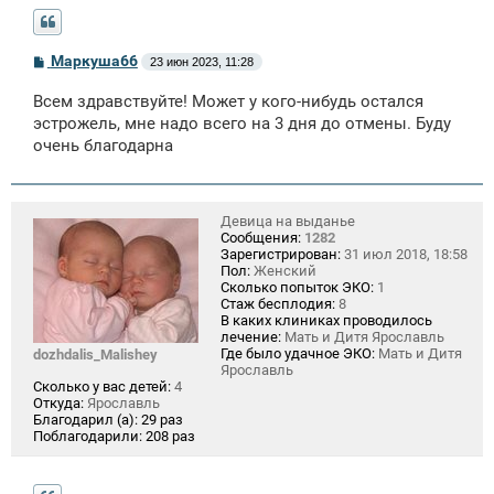
С
Маркуша66
23 июн 2023, 11:28
о
о
Всем здравствуйте! Может у кого-нибудь остался
б
щ
эстрожель, мне надо всего на 3 дня до отмены. Буду
е
очень благодарна
н
и
е
Девица на выданье
Сообщения:
1282
Зарегистрирован:
31 июл 2018, 18:58
Пол:
Женский
Сколько попыток ЭКО:
1
Стаж бесплодия:
8
В каких клиниках проводилось
лечение:
Мать и Дитя Ярославль
Где было удачное ЭКО:
Мать и Дитя
dozhdalis_Malishey
Ярославль
Сколько у вас детей:
4
Откуда:
Ярославль
Благодарил (а):
29 раз
Поблагодарили:
208 раз