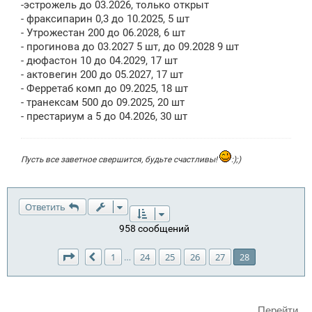
-эстрожель до 03.2026, только открыт
и
е
- фраксипарин 0,3 до 10.2025, 5 шт
- Утрожестан 200 до 06.2028, 6 шт
- прогинова до 03.2027 5 шт, до 09.2028 9 шт
- дюфастон 10 до 04.2029, 17 шт
- актовегин 200 до 05.2027, 17 шт
- Ферретаб комп до 09.2025, 18 шт
- транексам 500 до 09.2025, 20 шт
- престариум а 5 до 04.2026, 30 шт
Пусть все заветное свершится, будьте счастливы!
:);)
Ответить
958 сообщений
Страница
28
из
28
1
24
25
26
27
28
…
Пред.
Перейти