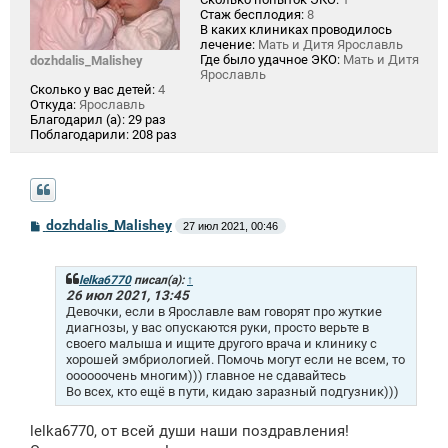
Стаж бесплодия:
8
В каких клиниках проводилось
лечение:
Мать и Дитя Ярославль
Где было удачное ЭКО:
Мать и Дитя
dozhdalis_Malishey
Ярославль
Сколько у вас детей:
4
Откуда:
Ярославль
Благодарил (а):
29 раз
Поблагодарили:
208 раз
С
dozhdalis_Malishey
27 июл 2021, 00:46
о
о
б
щ
lelka6770
писал(а):
↑
е
26 июл 2021, 13:45
н
Девочки, если в Ярославле вам говорят про жуткие
и
диагнозы, у вас опускаются руки, просто верьте в
е
своего малыша и ищите другого врача и клинику с
хорошей эмбриологией. Помочь могут если не всем, то
оооооочень многим))) главное не сдавайтесь
Во всех, кто ещё в пути, кидаю заразный подгузник)))
lelka6770, от всей души наши поздравления!