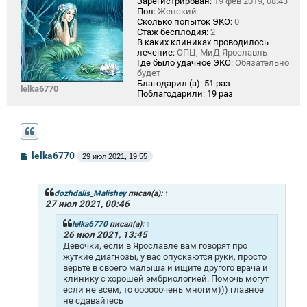
Зарегистрирован:
19 фев 2019, 08:43
Пол:
Женский
Сколько попыток ЭКО:
0
Стаж бесплодия:
2
В каких клиниках проводилось
лечение:
ОПЦ, МиД Ярославль
Где было удачное ЭКО:
Обязательно
будет
Благодарил (а):
51 раз
lelka6770
Поблагодарили:
19 раз
С
lelka6770
29 июл 2021, 19:55
о
о
б
щ
dozhdalis_Malishey
писал(а):
↑
е
27 июл 2021, 00:46
н
и
lelka6770
писал(а):
↑
е
26 июл 2021, 13:45
Девочки, если в Ярославле вам говорят про
жуткие диагнозы, у вас опускаются руки, просто
верьте в своего малыша и ищите другого врача и
клинику с хорошей эмбриологией. Помочь могут
если не всем, то оооооочень многим))) главное
не сдавайтесь