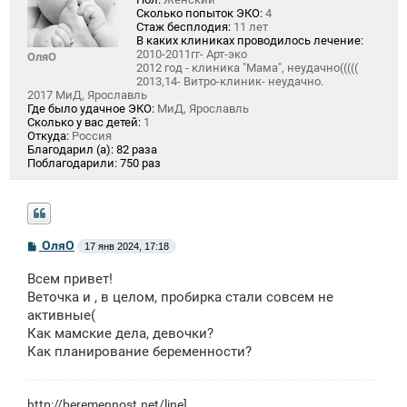
Сколько попыток ЭКО:
4
Стаж бесплодия:
11 лет
В каких клиниках проводилось лечение:
2010-2011гг- Арт-эко
ОляО
2012 год - клиника "Мама", неудачно(((((
2013,14- Витро-клиник- неудачно.
2017 МиД, Ярославль
Где было удачное ЭКО:
МиД, Ярославль
Сколько у вас детей:
1
Откуда:
Россия
Благодарил (а):
82 раза
Поблагодарили:
750 раз
С
ОляО
17 янв 2024, 17:18
о
о
Всем привет!
б
щ
Веточка и , в целом, пробирка стали совсем не
е
активные(
н
Как мамские дела, девочки?
и
е
Как планирование беременности?
http://beremennost.net/line
]