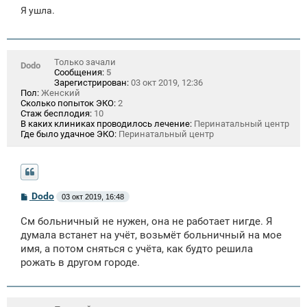
Я ушла.
Только зачали
Dodo
Сообщения:
5
Зарегистрирован:
03 окт 2019, 12:36
Пол:
Женский
Сколько попыток ЭКО:
2
Стаж бесплодия:
10
В каких клиниках проводилось лечение:
Перинатальный центр
Где было удачное ЭКО:
Перинатальный центр
С
Dodo
03 окт 2019, 16:48
о
о
См больничный не нужен, она не работает нигде. Я
б
щ
думала встанет на учёт, возьмёт больничный на мое
е
имя, а потом сняться с учёта, как будто решила
н
рожать в другом городе.
и
е