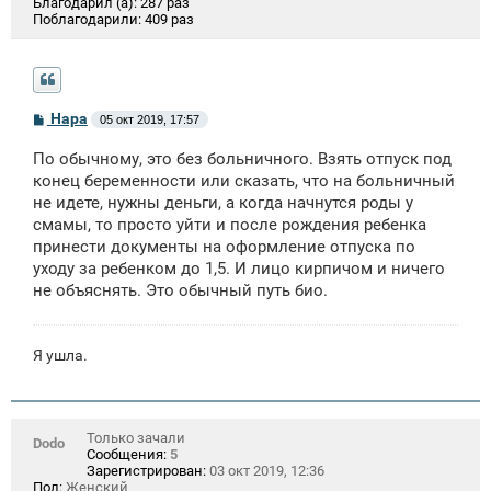
Благодарил (а):
287 раз
Поблагодарили:
409 раз
С
Нара
05 окт 2019, 17:57
о
о
По обычному, это без больничного. Взять отпуск под
б
щ
конец беременности или сказать, что на больничный
е
не идете, нужны деньги, а когда начнутся роды у
н
смамы, то просто уйти и после рождения ребенка
и
е
принести документы на оформление отпуска по
уходу за ребенком до 1,5. И лицо кирпичом и ничего
не объяснять. Это обычный путь био.
Я ушла.
Только зачали
Dodo
Сообщения:
5
Зарегистрирован:
03 окт 2019, 12:36
Пол:
Женский