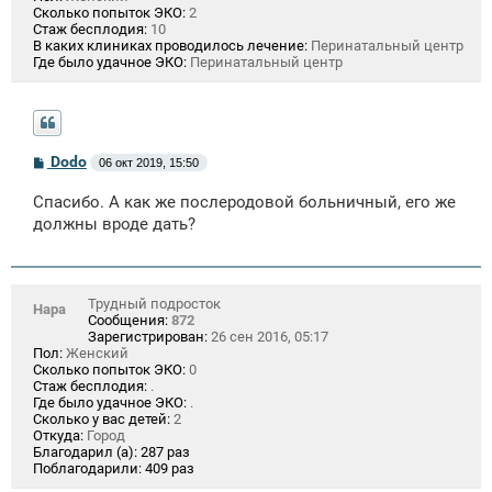
Сколько попыток ЭКО:
2
Стаж бесплодия:
10
В каких клиниках проводилось лечение:
Перинатальный центр
Где было удачное ЭКО:
Перинатальный центр
С
Dodo
06 окт 2019, 15:50
о
о
Спасибо. А как же послеродовой больничный, его же
б
щ
должны вроде дать?
е
н
и
е
Трудный подросток
Нара
Сообщения:
872
Зарегистрирован:
26 сен 2016, 05:17
Пол:
Женский
Сколько попыток ЭКО:
0
Стаж бесплодия:
.
Где было удачное ЭКО:
.
Сколько у вас детей:
2
Откуда:
Город
Благодарил (а):
287 раз
Поблагодарили:
409 раз