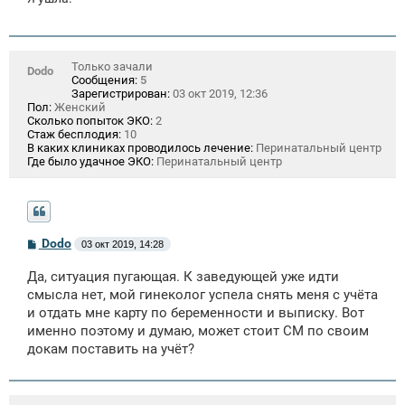
Только зачали
Dodo
Сообщения:
5
Зарегистрирован:
03 окт 2019, 12:36
Пол:
Женский
Сколько попыток ЭКО:
2
Стаж бесплодия:
10
В каких клиниках проводилось лечение:
Перинатальный центр
Где было удачное ЭКО:
Перинатальный центр
С
Dodo
03 окт 2019, 14:28
о
о
Да, ситуация пугающая. К заведующей уже идти
б
щ
смысла нет, мой гинеколог успела снять меня с учёта
е
и отдать мне карту по беременности и выписку. Вот
н
именно поэтому и думаю, может стоит СМ по своим
и
е
докам поставить на учёт?