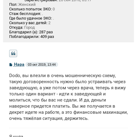
Пол:
Женский
Сколько попыток ЭКО:
0
Стаж бесплодия:
.
Где было удачное ЭКО:
.
Сколько у вас детей:
2
Откуда:
Город
Благодарил (а):
287 раз
Поблагодарили:
409 раз
С
Нара
03 окт 2019, 13:44
о
о
Dodo, вы влезли в очень мошенническую схему,
б
щ
такую договоренность нужно было устраивать через
е
заведующую, а уже потом через врача, теперь я вижу
н
только один вариант - идти к заведующей и
и
е
молиться, что бы вас не сдали. И да, деньги
наверное придется платить. Вы же получается в
декрет идете на работе, а это финансовые махинации,
очень тяжёлая ситуация, держитесь.
Я ушла.