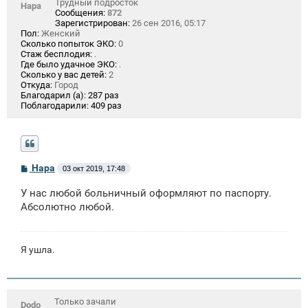
Трудный подросток
Нара
Сообщения:
872
Зарегистрирован:
26 сен 2016, 05:17
Пол:
Женский
Сколько попыток ЭКО:
0
Стаж бесплодия:
.
Где было удачное ЭКО:
.
Сколько у вас детей:
2
Откуда:
Город
Благодарил (а):
287 раз
Поблагодарили:
409 раз
С
Нара
03 окт 2019, 17:48
о
о
У нас любой больничный оформляют по паспорту.
б
щ
Абсолютно любой.
е
н
и
е
Я ушла.
Только зачали
Dodo