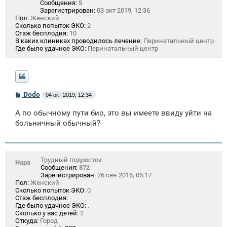
Сообщения:
5
Зарегистрирован:
03 окт 2019, 12:36
Пол:
Женский
Сколько попыток ЭКО:
2
Стаж бесплодия:
10
В каких клиниках проводилось лечение:
Перинатальный центр
Где было удачное ЭКО:
Перинатальный центр
С
Dodo
04 окт 2019, 12:34
о
о
А по обычному пути био, это вы имеете ввиду уйти на
б
щ
больничный обычный?
е
н
и
е
Трудный подросток
Нара
Сообщения:
872
Зарегистрирован:
26 сен 2016, 05:17
Пол:
Женский
Сколько попыток ЭКО:
0
Стаж бесплодия:
.
Где было удачное ЭКО:
.
Сколько у вас детей:
2
Откуда:
Город