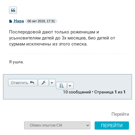
С
Нара
06 окт 2019, 17:31
о
о
Послеродовой дают только роженицам и
б
щ
усыновителям детей до 3х месяцев, био детей от
е
сурмам исключены из этого списка.
н
и
е
Я ушла.
Ответить
10 сообщений • Страница
1
из
1
Перейти