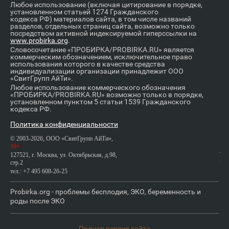
Любое использование (включая цитирование в порядке,
установленном статьей 1274 Гражданского
кодекса РФ) материалов сайта, в том числе названий
разделов, отдельных страниц сайта, возможно только
посредством активной индексируемой гиперссылки на
www.probirka.org
.
Словосочетание «ПРОБИРКА/PROBIRKA.RU» является
коммерческим обозначением, исключительное право
использования которого в качестве средства
индивидуализации организации принадлежит ООО
«СвитГрупп АйТи».
Любое использование коммерческого обозначения
«ПРОБИРКА/PROBIRKA.RU» возможно только в порядке,
установленном пунктом 5 статьи 1539 Гражданского
кодекса РФ.
Политика конфиденциальности
© 2003-2026, ООО «СвитГрупп АйТи»,
16+
127521, г. Москва, ул. Октябрьская, д.98,
стр.2
тел.: +7 495 608-26-25
Probirka.org - проблемы бесплодия, ЭКО, беременность и
роды после ЭКО
Полная версия сайта