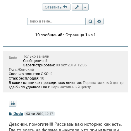
Ответить
Поиск
Расширенный п
10 сообщений • Страница
1
из
1
Только зачали
Dodo
Сообщения:
5
Зарегистрирован:
03 окт 2019, 12:36
Пол:
Женский
Сколько попыток ЭКО:
2
Стаж бесплодия:
10
В каких клиниках проводилось лечение:
Перинатальный центр
Где было удачное ЭКО:
Перинатальный центр
С
Dodo
03 окт 2019, 12:47
о
о
Девочки, помогите!!!! Рассказываю историю как есть.
б
щ
Где то здесь на форуме вычитала, что при имитации