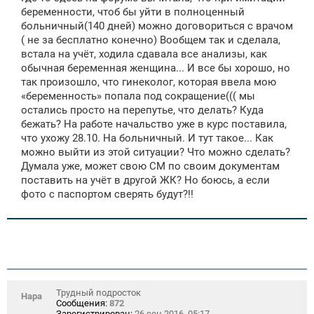
е
беременности, чтоб бы уйти в полноценный
н
больничный(140 дней) можно договориться с врачом
и
е
( не за бесплатно конечно) Вообщем так и сделала,
встала на учёт, ходила сдавала все анализы, как
обычная беременная женщина... И все бы хорошо, но
так произошло, что гинеколог, которая ввела мою
«беременность» попала под сокращение((( мы
остались просто на перепутье, что делать? Куда
бежать? На работе начальство уже в курс поставила,
что ухожу 28.10. На больничный. И тут такое... Как
можно выйти из этой ситуации? Что можно сделать?
Думала уже, может свою СМ по своим документам
поставить на учёт в другой ЖК? Но боюсь, а если
фото с паспортом сверять будут?!!
Трудный подросток
Нара
Сообщения:
872
Зарегистрирован:
26 сен 2016, 05:17