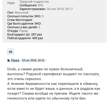
Трудный подросток
Нара
Сообщения:
872
Зарегистрирован:
26 сен 2016, 05:17
Пол:
Женский
Сколько попыток ЭКО:
0
Стаж бесплодия:
.
Где было удачное ЭКО:
.
Сколько у вас детей:
2
Откуда:
Город
Благодарил (а):
287 раз
Поблагодарили:
409 раз
С
Нара
03 окт 2019, 16:41
о
о
Dodo, а смаме разве не нужен больничный,
б
щ
выплаты? Родовой сертификат выдают по паспорту,
е
это очень серьезно.
н
А течение беременности как перепишите в обменку,
и
е
если вместо ее будет ваша, а данные, а в роддом как
поедет? Смама вообще не причем. Ищите такого же
гинеколога или идите по обычному пути био.