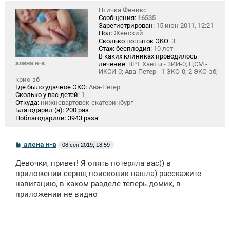
Птичка Феникс
Сообщения:
16535
Зарегистрирован:
15 июн 2011, 12:21
Пол:
Женский
Сколько попыток ЭКО:
3
Стаж бесплодия:
10 лет
В каких клиниках проводилось
алена н-в
лечение:
ВРТ Ханты - 3ИИ-0; ЦСМ -
ИКСИ-0; Ава-Петер - 1 ЭКО-0; 2 ЭКО-зб;
крио-зб
Где было удачное ЭКО:
Ава-Петер
Сколько у вас детей:
1
Откуда:
нижневартовск-екатеринбург
Благодарил (а):
200 раз
Поблагодарили:
3943 раза
С
алена н-в
08 сен 2019, 18:59
о
о
Девочки, привет! Я опять потеряла вас)) в
б
щ
приложении сернщ поисковик нашла) расскажите
е
навигацию, в каком разделе теперь домик, в
н
приложении не видно
и
е