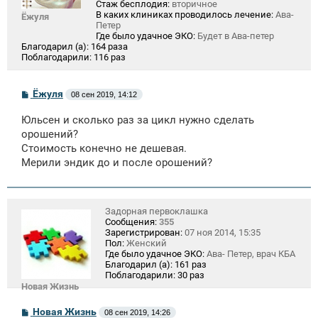
Стаж бесплодия:
вторичное
В каких клиниках проводилось лечение:
Ава-
Ёжуля
Петер
Где было удачное ЭКО:
Будет в Ава-петер
Благодарил (а):
164 раза
Поблагодарили:
116 раз
С
Ёжуля
08 сен 2019, 14:12
о
о
Юльсен и сколько раз за цикл нужно сделать
б
щ
орошений?
е
Стоимость конечно не дешевая.
н
Мерили эндик до и после орошений?
и
е
Задорная первоклашка
Сообщения:
355
Зарегистрирован:
07 ноя 2014, 15:35
Пол:
Женский
Где было удачное ЭКО:
Ава- Петер, врач КБА
Благодарил (а):
161 раз
Поблагодарили:
30 раз
Новая Жизнь
С
Новая Жизнь
08 сен 2019, 14:26