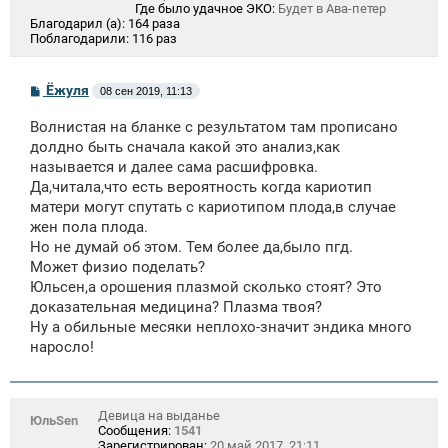
Где было удачное ЭКО:
Будет в Ава-петер
Благодарил (а):
164 раза
Поблагодарили:
116 раз
С
Ёжуля
08 сен 2019, 11:13
о
о
Волнистая на бланке с результатом там прописано
б
щ
долдно быть сначала какой это анализ,как
е
называется и далее сама расшифровка.
н
Да,читала,что есть вероятность когда кариотип
и
е
матери могут спутать с кариотипом плода,в случае
жен пола плода.
Но не думай об этом. Тем более да,было пгд.
Может физио поделать?
Юльсен,а орошения плазмой сколько стоят? Это
доказательная медицина? Плазма твоя?
Ну а обильные месяки неплохо-значит эндика много
наросло!
Девица на выданье
ЮльSen
Сообщения:
1541
Зарегистрирован:
20 май 2017, 21:11