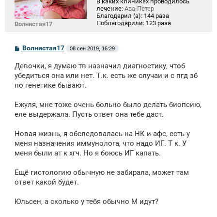
В каких клиниках проводилось
лечение:
Ава-Петер
Благодарил (а):
144 раза
Поблагодарили:
123 раза
Волнистая17
С
Волнистая17
08 сен 2019, 16:29
о
о
Девочки, я думаю тв назначил диагностику, чтоб
б
щ
убедиться она или нет. Т.к. есть же случаи и с пгд зб
е
по генетике бывают.
н
и
е
Ежуля, мне тоже очень больно было делать биопсию,
еле выдержала. Пусть ответ она тебе даст.
Новая жизнь, я обследовалась на НК и афс, есть у
меня назначения иммунолога, что надо ИГ. Т к. У
меня были ат к хгч. Но я боюсь ИГ капать.
Ещё гистологию обычную не забирала, может там
ответ какой будет.
Юльсен, а сколько у тебя обычно М идут?