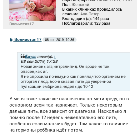
Пол:
Женский
В каких клиниках проводилось
лечение:
Ава-Петер
Благодарил (а):
144 раза
Поблагодарили:
123 раза
Волнистая17
С
Волнистая17
08 сен 2019, 19:36
о
о
б
щ
Ёжуля
писал(а):
↑
е
08 сен 2019, 17:28
н
Новая жизнь,ага,интралипид. Он вроде не так
и
опасен,как иг.
е
Я не спросила почему,но как поняла,чтоб организм не
отторгал плод. Боб-в сказал пить до уверенной
пульсации эмбриона.недель до 10-12
У меня тоже такие же назначения по метипреду, он в
основном всем так назначает. Только некоторым
дальше пить, все зависит от диагноза. Насколько я
помню после 12 недель нежелательно его пить,
особенно если мальчик будет. Там какое-то влияние
на гормоны ребёнка идёт потом.