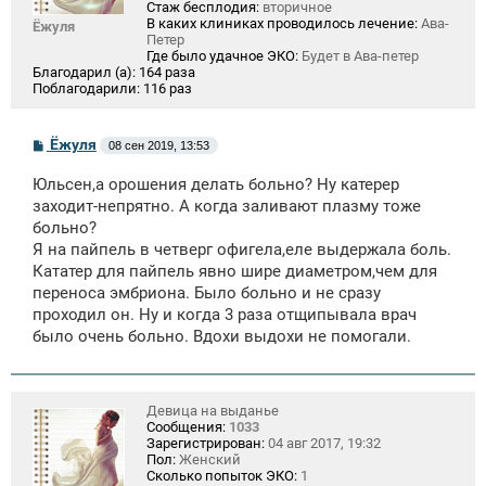
Стаж бесплодия:
вторичное
В каких клиниках проводилось лечение:
Ава-
Ёжуля
Петер
Где было удачное ЭКО:
Будет в Ава-петер
Благодарил (а):
164 раза
Поблагодарили:
116 раз
С
Ёжуля
08 сен 2019, 13:53
о
о
Юльсен,а орошения делать больно? Ну катерер
б
щ
заходит-непрятно. А когда заливают плазму тоже
е
больно?
н
Я на пайпель в четверг офигела,еле выдержала боль.
и
е
Кататер для пайпель явно шире диаметром,чем для
переноса эмбриона. Было больно и не сразу
проходил он. Ну и когда 3 раза отщипывала врач
было очень больно. Вдохи выдохи не помогали.
Девица на выданье
Сообщения:
1033
Зарегистрирован:
04 авг 2017, 19:32
Пол:
Женский
Сколько попыток ЭКО:
1