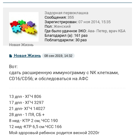
Задорная первоклашка
Сообщения:
355
Зарегистрирован:
07 ноя 2014, 15:35
Пол:
Женский
Где было удачное ЭКО:
Ава- Петер, врач КБА
Благодарил (а):
161 раз
Поблагодарили:
30 раз
Новая Жизнь
С
Новая Жизнь
08 сен 2019, 14:32
о
о
Вот:
б
щ
сдать расширенную иммунограмму с NK клетками,
е
CD16/CD56; и обследоваться на АФС
н
и
е
13 дпп - ХГЧ 806
17 дпп - ХГЧ 3297
21 дпп- ХГЧ 14027
28 дпп - 1 ПЯ, СБ +
8 нед - КТР 2 см, ЧСС 190
12 нед -КТР 6,5 см ЧСС 166
Мой здоровый ребенок родится весной 2020г