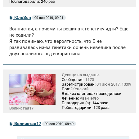
Поблагодарили:
240 раз
С
ЮльSen
09 сен 2019, 09:21
о
о
Волнистая, а почему ты решила к генетику идти? Еще
б
щ
не ходили?
е
Я так понимаю, что вероятность, что Б не
н
развивалась из-за генетики оочень невелика после
и
е
двух анализов: пгд и кариотипа.
Девица на выданье
Сообщения:
1173
Зарегистрирован:
04 июн 2017, 13:09
Пол:
Женский
В каких клиниках проводилось
лечение:
Ава-Петер
Благодарил (а):
144 раза
Поблагодарили:
123 раза
Волнистая17
С
Волнистая17
09 сен 2019, 09:49
о
о
б