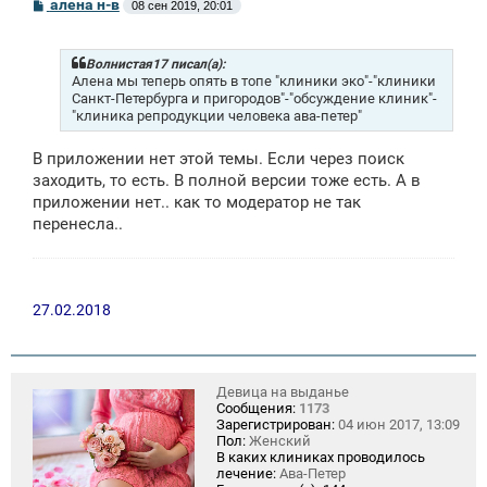
С
алена н-в
08 сен 2019, 20:01
о
о
б
щ
Волнистая17 писал(а):
е
Алена мы теперь опять в топе "клиники эко"-"клиники
н
Санкт-Петербурга и пригородов"-"обсуждение клиник"-
и
"клиника репродукции человека ава-петер"
е
В приложении нет этой темы. Если через поиск
заходить, то есть. В полной версии тоже есть. А в
приложении нет.. как то модератор не так
перенесла..
27.02.2018
Девица на выданье
Сообщения:
1173
Зарегистрирован:
04 июн 2017, 13:09
Пол:
Женский
В каких клиниках проводилось
лечение:
Ава-Петер