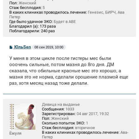
Пол:
Женский
Стаж бесплодия:
5
В каких клиниках проводилось лечение:
Генезис, БИРЧ, Ава
Петер
Где было удачное ЭКО:
Будет в АВЕ
Благодарил (а):
173 раза
Поблагодарили:
240 раз
С
ЮльSen
08 сен 2019, 10:00
о
о
У меня в этом цикле после гистеры мес были
б
щ
ооочень сильные, потом мазня до 8го дня. ДМ
е
сказала, что обильные красные мес это хорошо, а
н
мазня это не норма, сделали орошение плазмой еще
и
е
раз, хотя месяц назад тоже делали.
Девица на выданье
Сообщения:
1033
Зарегистрирован:
04 авг 2017, 19:32
Пол:
Женский
Сколько попыток ЭКО:
1
Стаж бесплодия:
вторичное
В каких клиниках проводилось лечение:
Ава-
Ёжуля
Петер