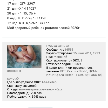
17 дпп - ХГЧ 3297
21 дпп- ХГЧ 14027
28 дпп - 1 ПЯ, СБ +
8 нед - КТР 2 см, ЧСС 190
12 нед -КТР 6,5 см ЧСС 166
Мой здоровый ребенок родится весной 2020г
Птичка Феникс
Сообщения:
16535
Зарегистрирован:
15 июн 2011, 12:21
Пол:
Женский
Сколько попыток ЭКО:
3
Стаж бесплодия:
10 лет
В каких клиниках проводилось
алена н-в
лечение:
ВРТ Ханты - 3ИИ-0; ЦСМ -
ИКСИ-0; Ава-Петер - 1 ЭКО-0; 2 ЭКО-зб;
крио-зб
Где было удачное ЭКО:
Ава-Петер
Сколько у вас детей:
1
Откуда:
нижневартовск-екатеринбург
Благодарил (а):
200 раз
Поблагодарили:
3943 раза