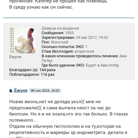
прогинове. Катетер не прошел как помнишь.
В среду узнаю как он сейчас.
Девица на выданье
Сообщения:
1033
Зарегистрирован:
04 авг 2017, 19:32
Пол:
Женский
Сколько попыток ЭКО:
1
Стаж бесплодия:
вторичное
В каких клиниках проводилось лечение:
Ава-
Ёжуля
Петер
Где было удачное ЭКО:
Будет в Ава-петер
Благодарил (а):
164 раза
Поблагодарили:
116 раз
С
Ёжуля
08 сен 2019, 16:02
о
о
Новая жизнь,нет не делада укол(( мне не
б
щ
предложили((( я сама выпила некст за час до
е
биопсии. Но я и не знала,что это так больно. В глазах
н
потемнело...
и
е
Отдали на обычную гистологию и на ту,которая на
рецепетивность и маркеры хр.эндометрита. делала я