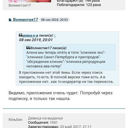
Благодарил (а):
144 раза
Поблагодарили:
123 раза
Волнистая17
С
Волнистая17
08 сен 2019, 20:53
о
о
б
щ
алена н-в
писал(а):
↑
е
08 сен 2019, 20:01
н
и
Волнистая17 писал(а):
е
Алена мы теперь опять в топе "клиники эко"-
"клиники Санкт-Петербурга и пригородов"-
"обсуждение клиник"-"клиника репродукции
человека ава-петер"
В приложении нет этой темы. Если через поиск
заходить, то есть. В полной версии тоже есть. А в
приложении нет.. как то модератор не так перенесла..
Видимо, приложение очень чудит. Попробуй через
подписку, я только так нашла.
Девица на выданье
ЮльSen
Сообщения:
1541
Зарегистрирован:
20 май 2017, 21:11