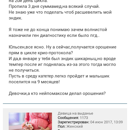
на 20й день цикла.
Пропила 3 дня суммамед,на всякий случай.
Не знаю уже что поделать чтоб расшевелить мой
эндик.
Я тоже не до конца понимаю зачем волнистой
назначили ген диагностику если было пгд..
Юльсен,все ясно. Ну а сейчас,получается орошение
прям в цикле крио-протокола?
И да,в январе у тебя был эндик шикарныц,но вроде
темпер после иг поднялась из-за этого тогда могло
не получиться.
Пусть в среду катетер легко пройдет и малышик
поселится на 9 месяцев!
Девочки,а кто нейпомаксом делал орошения?
Девица на выданье
Сообщения:
1173
Зарегистрирован:
04 июн 2017, 13:09
Пол:
Женский