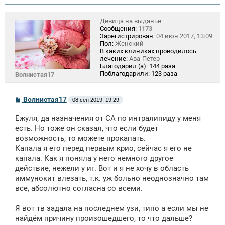
Девица на выданье
Сообщения:
1173
Зарегистрирован:
04 июн 2017, 13:09
Пол:
Женский
В каких клиниках проводилось
лечение:
Ава-Петер
Благодарил (а):
144 раза
Поблагодарили:
123 раза
Волнистая17
С
Волнистая17
08 сен 2019, 19:29
о
о
Ежуля, да назначения от СА по интралипиду у меня
б
щ
есть. Но тоже он сказал, что если будет
е
возможность, то можете прокапать.
н
Капала я его перед первым крио, сейчас я его не
и
е
капала. Как я поняла у него немного другое
действие, нежели у иг. Вот и я не хочу в область
иммунокит влезать, т.к. уж больно неоднозначно там
все, абсолютно согласна со всеми.
Я вот тв задала на последнем узи, типо а если мы не
найдём причину произошедшего, то что дальше?