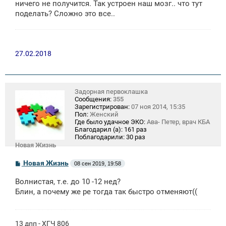
ничего не получится. Так устроен наш мозг.. что тут
поделать? Сложно это все..
27.02.2018
Задорная первоклашка
Сообщения:
355
Зарегистрирован:
07 ноя 2014, 15:35
Пол:
Женский
Где было удачное ЭКО:
Ава- Петер, врач КБА
Благодарил (а):
161 раз
Поблагодарили:
30 раз
Новая Жизнь
С
Новая Жизнь
08 сен 2019, 19:58
о
о
Волнистая, т.е. до 10 -12 нед?
б
щ
Блин, а почему же ре тогда так быстро отменяют((
е
н
и
е
13 дпп - ХГЧ 806