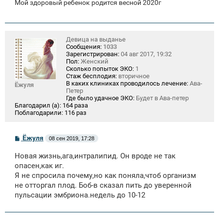
Мой здоровый ребенок родится весной 2020г
Девица на выданье
Сообщения:
1033
Зарегистрирован:
04 авг 2017, 19:32
Пол:
Женский
Сколько попыток ЭКО:
1
Стаж бесплодия:
вторичное
В каких клиниках проводилось лечение:
Ава-
Ёжуля
Петер
Где было удачное ЭКО:
Будет в Ава-петер
Благодарил (а):
164 раза
Поблагодарили:
116 раз
С
Ёжуля
08 сен 2019, 17:28
о
о
Новая жизнь,ага,интралипид. Он вроде не так
б
щ
опасен,как иг.
е
Я не спросила почему,но как поняла,чтоб организм
н
не отторгал плод. Боб-в сказал пить до уверенной
и
е
пульсации эмбриона.недель до 10-12