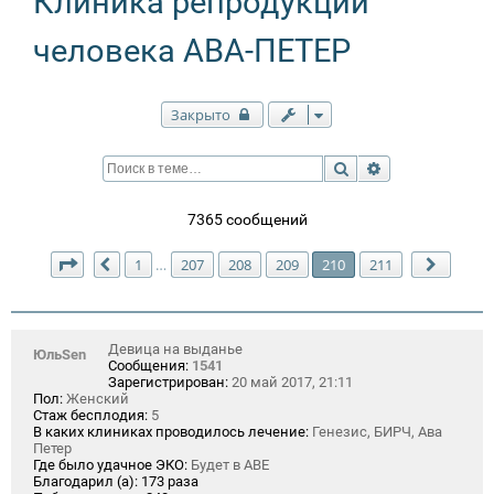
Клиника репродукции
человека АВА-ПЕТЕР
Закрыто
Поиск
Расширенный п
7365 сообщений
Страница
210
из
211
1
207
208
209
210
211
…
Пред.
След.
Девица на выданье
ЮльSen
Сообщения:
1541
Зарегистрирован:
20 май 2017, 21:11
Пол:
Женский
Стаж бесплодия:
5
В каких клиниках проводилось лечение:
Генезис, БИРЧ, Ава
Петер
Где было удачное ЭКО:
Будет в АВЕ
Благодарил (а):
173 раза