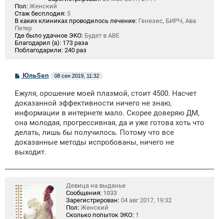
Пол:
Женский
Стаж бесплодия:
5
В каких клиниках проводилось лечение:
Генезис, БИРЧ, Ава
Петер
Где было удачное ЭКО:
Будет в АВЕ
Благодарил (а):
173 раза
Поблагодарили:
240 раз
С
ЮльSen
08 сен 2019, 11:32
о
о
Ежуля, орошение моей плазмой, стоит 4500. Насчет
б
щ
доказанной эффективности ничего не знаю,
е
информации в интернете мало. Скорее доверяю ДМ,
н
она молодая, прогрессивная, да и уже готова хоть что
и
е
делать, лишь бы получилось. Потому что все
доказанные методы испробованы, ничего не
выходит.
Девица на выданье
Сообщения:
1033
Зарегистрирован:
04 авг 2017, 19:32
Пол:
Женский
Сколько попыток ЭКО:
1