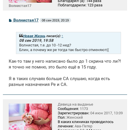
Благодарил (а):
144 раза
Поблагодарили:
123 раза
Волнистая17
С
Волнистая17
08 сен 2019, 20:19
о
о
б
щ
Новая Жизнь
писал(а):
↑
е
08 сен 2019, 19:58
н
Волнистая, т.е. до 10 -12 нед?
и
Блин, а почему же ре тогда так быстро отменяют((
е
Как-то там у него написано было до 1 скрина что ли?!
я точно не помню, это было ещё в 15 году.
Я в таких случаях больше СА слушаю, когда есть
разные назначения Ре и СА.
Девица на выданье
Сообщения:
1173
Зарегистрирован:
04 июн 2017, 13:09
Пол:
Женский
В каких клиниках проводилось
лечение:
Ава-Петер