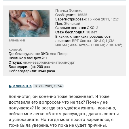
Птичка Феникс
Сообщения:
16535
Зарегистрирован:
15 июн 2011, 12:21
Пол:
Женский
Сколько попыток ЭКО:
3
Стаж бесплодия:
10 лет
В каких клиниках проводилось
алена н-в
лечение:
ВРТ Ханты - 3ИИ-0; ЦСМ -
ИКСИ-0; Ава-Петер - 1 ЭКО-0; 2 ЭКО-зб;
крио-зб
Где было удачное ЭКО:
Ава-Петер
Сколько у вас детей:
1
Откуда:
нижневартовск-екатеринбург
Благодарил (а):
200 раз
Поблагодарили:
3943 раза
С
алена н-в
08 сен 2019, 19:54
о
о
Волнистая, он конечно тоже переживает. Я тоже
б
щ
доставала его вопросом- что не так? Почему не
е
получается? Не всегда это удаётся узнать.. конечно,
н
сейчас мне легко об этом рассуждать, давать советы
и
е
и успокаивать. Но тогда мозг просто взрывался, я
тоже была уверена, что пока не будет причины,