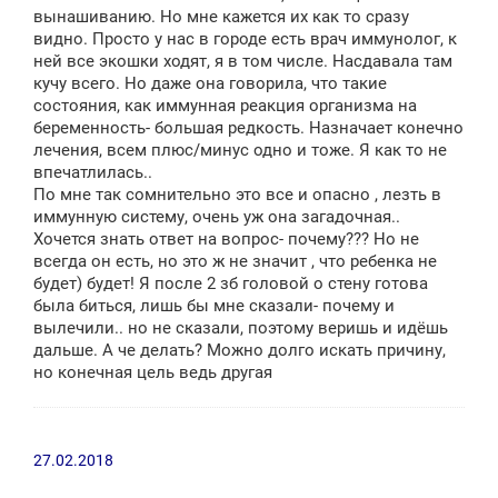
е
вынашиванию. Но мне кажется их как то сразу
видно. Просто у нас в городе есть врач иммунолог, к
ней все экошки ходят, я в том числе. Насдавала там
кучу всего. Но даже она говорила, что такие
состояния, как иммунная реакция организма на
беременность- большая редкость. Назначает конечно
лечения, всем плюс/минус одно и тоже. Я как то не
впечатлилась..
По мне так сомнительно это все и опасно , лезть в
иммунную систему, очень уж она загадочная..
Хочется знать ответ на вопрос- почему??? Но не
всегда он есть, но это ж не значит , что ребенка не
будет) будет! Я после 2 зб головой о стену готова
была биться, лишь бы мне сказали- почему и
вылечили.. но не сказали, поэтому веришь и идёшь
дальше. А че делать? Можно долго искать причину,
но конечная цель ведь другая
27.02.2018