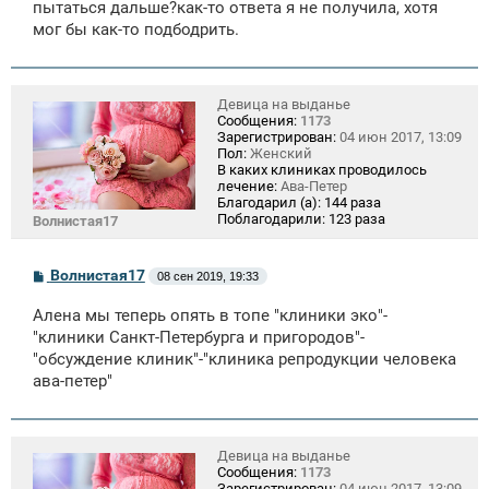
пытаться дальше?как-то ответа я не получила, хотя
мог бы как-то подбодрить.
Девица на выданье
Сообщения:
1173
Зарегистрирован:
04 июн 2017, 13:09
Пол:
Женский
В каких клиниках проводилось
лечение:
Ава-Петер
Благодарил (а):
144 раза
Поблагодарили:
123 раза
Волнистая17
С
Волнистая17
08 сен 2019, 19:33
о
о
Алена мы теперь опять в топе "клиники эко"-
б
щ
"клиники Санкт-Петербурга и пригородов"-
е
"обсуждение клиник"-"клиника репродукции человека
н
ава-петер"
и
е
Девица на выданье
Сообщения:
1173
Зарегистрирован:
04 июн 2017, 13:09