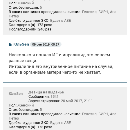
Пол:
Женский
Стаж бесплодия:
5
В каких клиниках проводилось лечение:
Генезис, БИРЧ, Ава
Петер
Где было удачное ЭКО:
Будет в АВЕ
Благодарил (а):
173 раза
Поблагодарили:
240 раз
С
ЮльSen
09 сен 2019, 09:17
о
о
Насколько я поняла ИГ и инралипид это совсем
б
щ
разные вещи.
е
Интралипид это внутривенное питание на случай,
н
если в организме матери чего-то не хватает.
и
е
Девица на выданье
ЮльSen
Сообщения:
1541
Зарегистрирован:
20 май 2017, 21:11
Пол:
Женский
Стаж бесплодия:
5
В каких клиниках проводилось лечение:
Генезис, БИРЧ, Ава
Петер
Где было удачное ЭКО:
Будет в АВЕ
Благодарил (а):
173 раза