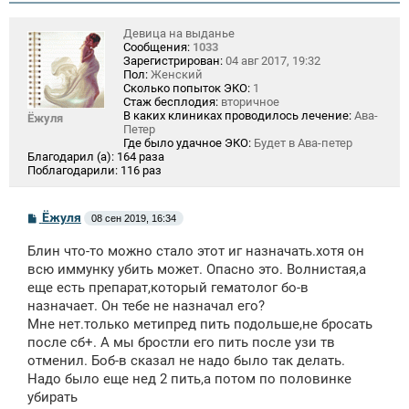
Девица на выданье
Сообщения:
1033
Зарегистрирован:
04 авг 2017, 19:32
Пол:
Женский
Сколько попыток ЭКО:
1
Стаж бесплодия:
вторичное
В каких клиниках проводилось лечение:
Ава-
Ёжуля
Петер
Где было удачное ЭКО:
Будет в Ава-петер
Благодарил (а):
164 раза
Поблагодарили:
116 раз
С
Ёжуля
08 сен 2019, 16:34
о
о
Блин что-то можно стало этот иг назначать.хотя он
б
щ
всю иммунку убить может. Опасно это. Волнистая,а
е
еще есть препарат,который гематолог бо-в
н
назначает. Он тебе не назначал его?
и
е
Мне нет.только метипред пить подольше,не бросать
после сб+. А мы бростли его пить после узи тв
отменил. Боб-в сказал не надо было так делать.
Надо было еще нед 2 пить,а потом по половинке
убирать