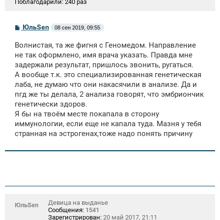
Поблагодарили:
240 раз
С
ЮльSen
08 сен 2019, 09:55
о
о
Волнистая, та же фигня с Геномедом. Направление
б
щ
не так оформлено, имя врача указать. Правда мне
е
задержали результат, пришлось звонить, ругаться.
н
А вообще т.к. это специализированная генетическая
и
е
лаба, не думаю что они накасячили в анализе. Да и
пгд же ты делала, 2 анализа говорят, что эмбриончик
генетически здоров.
Я бы на твоём месте покапала в сторону
иммунологии, если еще не капала туда. Мазня у тебя
странная на эстрогенах,тоже надо понять причину
Девица на выданье
ЮльSen
Сообщения:
1541
Зарегистрирован:
20 май 2017, 21:11