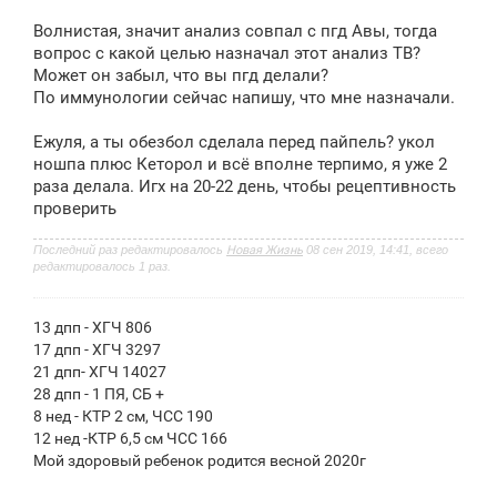
о
о
Волнистая, значит анализ совпал с пгд Авы, тогда
б
щ
вопрос с какой целью назначал этот анализ ТВ?
е
Может он забыл, что вы пгд делали?
н
По иммунологии сейчас напишу, что мне назначали.
и
е
Ежуля, а ты обезбол сделала перед пайпель? укол
ношпа плюс Кеторол и всё вполне терпимо, я уже 2
раза делала. Игх на 20-22 день, чтобы рецептивность
проверить
Последний раз редактировалось
Новая Жизнь
08 сен 2019, 14:41, всего
редактировалось 1 раз.
13 дпп - ХГЧ 806
17 дпп - ХГЧ 3297
21 дпп- ХГЧ 14027
28 дпп - 1 ПЯ, СБ +
8 нед - КТР 2 см, ЧСС 190
12 нед -КТР 6,5 см ЧСС 166
Мой здоровый ребенок родится весной 2020г