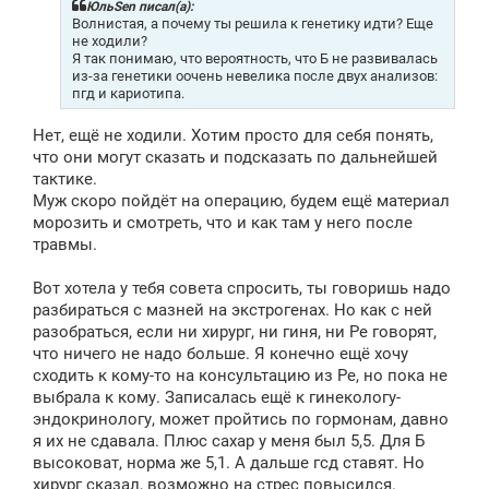
щ
ЮльSen писал(а):
е
Волнистая, а почему ты решила к генетику идти? Еще
н
не ходили?
и
Я так понимаю, что вероятность, что Б не развивалась
е
из-за генетики оочень невелика после двух анализов:
пгд и кариотипа.
Нет, ещё не ходили. Хотим просто для себя понять,
что они могут сказать и подсказать по дальнейшей
тактике.
Муж скоро пойдёт на операцию, будем ещё материал
морозить и смотреть, что и как там у него после
травмы.
Вот хотела у тебя совета спросить, ты говоришь надо
разбираться с мазней на экстрогенах. Но как с ней
разобраться, если ни хирург, ни гиня, ни Ре говорят,
что ничего не надо больше. Я конечно ещё хочу
сходить к кому-то на консультацию из Ре, но пока не
выбрала к кому. Записалась ещё к гинекологу-
эндокринологу, может пройтись по гормонам, давно
я их не сдавала. Плюс сахар у меня был 5,5. Для Б
высоковат, норма же 5,1. А дальше гсд ставят. Но
хирург сказал, возможно на стрес повысился.