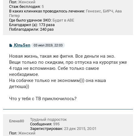
Пол:
Женский
Стаж бесплодия:
5
В каких клиниках проводилось лечение:
Генезис, БИРЧ, Ава
Петер
Где было удачное ЭКО:
Будет в АВЕ
Благодарил (а):
173 раза
Поблагодарили:
240 раз
С
ЮльSen
03 июл 2019, 22:03
о
о
Новая жизнь, такая же фигня. Все деньги на эко.
б
щ
Вещи только по скидкам, про отпуска на курортах уже
е
4 года не вспоминаю. Себе только самое
н
необходимое.
и
е
На собачке только не экономим))) она наша
детюша))
Что у тебя с ТВ приключилось?
Трудный подросток
Елена80
Сообщения:
595
Зарегистрирован:
23 дек 2015, 20:01
Пол:
Женский