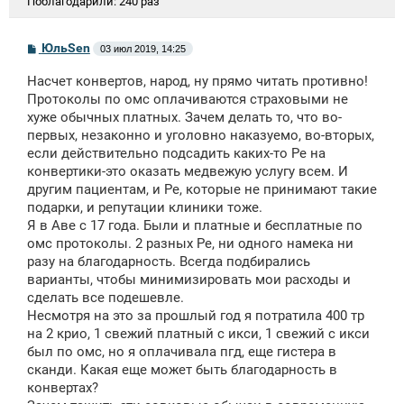
Поблагодарили:
240 раз
С
ЮльSen
03 июл 2019, 14:25
о
о
Насчет конвертов, народ, ну прямо читать противно!
б
щ
Протоколы по омс оплачиваются страховыми не
е
хуже обычных платных. Зачем делать то, что во-
н
первых, незаконно и уголовно наказуемо, во-вторых,
и
е
если действительно подсадить каких-то Ре на
конвертики-это оказать медвежую услугу всем. И
другим пациентам, и Ре, которые не принимают такие
подарки, и репутации клиники тоже.
Я в Аве с 17 года. Были и платные и бесплатные по
омс протоколы. 2 разных Ре, ни одного намека ни
разу на благодарность. Всегда подбирались
варианты, чтобы минимизировать мои расходы и
сделать все подешевле.
Несмотря на это за прошлый год я потратила 400 тр
на 2 крио, 1 свежий платный с икси, 1 свежий с икси
был по омс, но я оплачивала пгд, еще гистера в
сканди. Какая еще может быть благодарность в
конвертах?