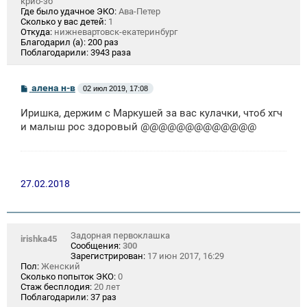
крио-зб
Где было удачное ЭКО:
Ава-Петер
Сколько у вас детей:
1
Откуда:
нижневартовск-екатеринбург
Благодарил (а):
200 раз
Поблагодарили:
3943 раза
С
алена н-в
02 июл 2019, 17:08
о
о
Иришка, держим с Маркушей за вас кулачки, чтоб хгч
б
щ
и малыш рос здоровый @@@@@@@@@@@@@
е
н
и
е
27.02.2018
Задорная первоклашка
irishka45
Сообщения:
300
Зарегистрирован:
17 июн 2017, 16:29
Пол:
Женский
Сколько попыток ЭКО:
0
Стаж бесплодия:
20 лет
Поблагодарили:
37 раз