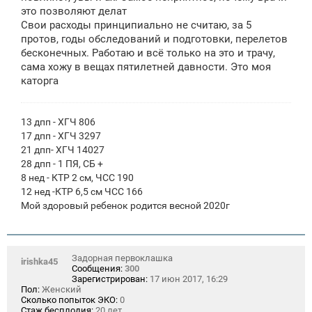
н
это позволяют делат
и
е
Свои расходы принципиально не считаю, за 5
протов, годы обследований и подготовки, перелетов
бесконечных. Работаю и всё только на это и трачу,
сама хожу в вещах пятилетней давности. Это моя
каторга
13 дпп - ХГЧ 806
17 дпп - ХГЧ 3297
21 дпп- ХГЧ 14027
28 дпп - 1 ПЯ, СБ +
8 нед - КТР 2 см, ЧСС 190
12 нед -КТР 6,5 см ЧСС 166
Мой здоровый ребенок родится весной 2020г
Задорная первоклашка
irishka45
Сообщения:
300
Зарегистрирован:
17 июн 2017, 16:29
Пол:
Женский
Сколько попыток ЭКО:
0
Стаж бесплодия:
20 лет