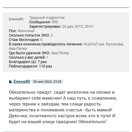
н
и
е
Трудный подросток
Елена80
Сообщения:
595
Зарегистрирован:
23 дек 2015, 20:01
Пол:
Женский
Сколько попыток ЭКО:
2
Стаж бесплодия:
6
В каких клиниках проводилось лечение:
НЦАГиП им. Кулакова,
Ава-Петер
Где было удачное ЭКО:
Ава-Петер
Сколько у вас детей:
1
Благодарил (а):
7 раз
Поблагодарили:
110 раз
С
Елена80
03 июл 2019, 23:29
о
о
Обязательно придут: сидят ангелочки на облаке и
б
щ
выбирают себе мамочек! А наш путь, к сожалению,
е
через тернии к звёздам, тем слаще радость
н
материнства и понимание счастья - быть мамой!
и
е
Девочки, позитивного настроя всем, кто в пути! И
будет на вашей улице праздник! Обязательно!