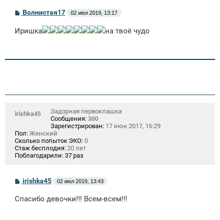
С
Волнистая17
02 июл 2019, 13:17
о
о
Иришка
на твоё чудо
б
щ
е
н
и
е
Задорная первоклашка
irishka45
Сообщения:
300
Зарегистрирован:
17 июн 2017, 16:29
Пол:
Женский
Сколько попыток ЭКО:
0
Стаж бесплодия:
20 лет
Поблагодарили:
37 раз
С
irishka45
02 июл 2019, 13:43
о
о
Спасибо девочки!!! Всем-всем!!!
б
щ
е