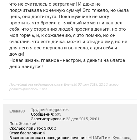
что не считалась с затратами! И даже не
подсчитывала конечную сумму! Это тяжело, но была
цель, она достигнута. Пока мужчине не могу
простить, что бросил в тяжёлый момент и как вел
себя, что у сторонних людей просила деньги, но это
моя горечь, и, к сожалению, я это помню, но он
счастлив, что есть дочка, может и стыдно ему, но не
для него я все стерпела и вынесла, а для себя и
дочки!
Новая жизнь, главное - настрой, а деньги на благое
дело найдутся!
Последний раз редактировалось
Елена80
03 июл 2019, 22:18, всего
редактировалось 1 раз.
Трудный подросток
Елена80
Сообщения:
595
Зарегистрирован:
23 дек 2015, 20:01
Пол:
Женский
Сколько попыток ЭКО:
2
Стаж бесплодия:
6
В каких клиниках проводилось лечение:
НЦАГиП им. Кулакова,