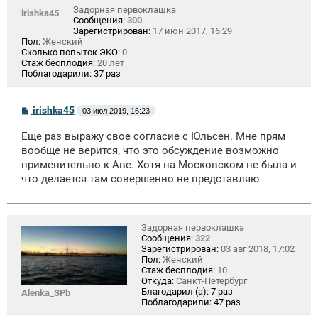
Задорная первоклашка
irishka45
Сообщения:
300
Зарегистрирован:
17 июн 2017, 16:29
Пол:
Женский
Сколько попыток ЭКО:
0
Стаж бесплодия:
20 лет
Поблагодарили:
37 раз
С
irishka45
03 июл 2019, 16:23
о
о
Еще раз выражу свое согласие с Юльсен. Мне прям
б
щ
вообще не верится, что это обсуждение возможно
е
применительно к Аве. Хотя на Московском не была и
н
что делается там совершенно не представляю
и
е
Задорная первоклашка
Сообщения:
322
Зарегистрирован:
03 авг 2018, 17:02
Пол:
Женский
Стаж бесплодия:
10
Откуда:
Санкт-Петербург
Благодарил (а):
7 раз
Alenka_SPb
Поблагодарили:
47 раз