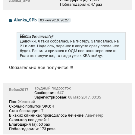
Alenka_SPb
Поблагодарили:
47 раз
С
Alenka_SPb
03 июл 2019, 20:27
о
о
б
щ
ЮльSen писал(а):
е
Девочки, я таки собралась на гистеру. Записалась на
н
21 июля. Надеюсь, перенос в августе сразу после нее
и
будет. Решили криошек с ОДМ все таки переносить.
е
Если не получится, то тогда уже к КБА пойду.
Обязательно всё получится!!!!
Трудный подросток
Бебик2017
Сообщения:
647
Зарегистрирован:
08 мар 2017, 00:35
Пол:
Женский
Сколько попыток ЭКО:
4
Стаж бесплодия:
7
В каких клиниках проводилось лечение:
Ава-петер
Сколько у вас детей:
1
Благодарил (а):
60 раз
Поблагодарили:
173 раза