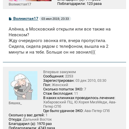
Поблагодарили:
123 раза
Волнистая17
С
Волнистая17
03 июл 2019, 23:33
о
о
Алёнка, а Московский открыли или все также на
б
щ
Невском?
е
Жду очередного звонка ятв, вчера пропустила.
н
Сидела, сидела рядом с телефоном, вышла на 2
и
е
минуты и на тебе. Больше он не звонил(((
Впервые замужем
Сообщения:
2253
Зарегистрирован:
03 дек 2010, 03:30
Пол:
Женский
Сколько попыток ЭКО:
7
Стаж бесплодия:
11
В каких клиниках проводилось лечение:
Хабаровский ПЦ, Ю.Корея МизМеди, Ава-
Бяшка_
Петер СПб
Где было удачное ЭКО:
Ава-Петер СПб
Сколько у вас детей:
1
Откуда:
Дальний Восток
Благодарил (а):
1970 раз
Поблагодарили:
4743 раза