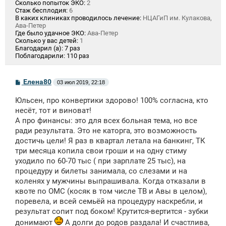
Сколько попыток ЭКО:
2
Стаж бесплодия:
6
В каких клиниках проводилось лечение:
НЦАГиП им. Кулакова,
Ава-Петер
Где было удачное ЭКО:
Ава-Петер
Сколько у вас детей:
1
Благодарил (а):
7 раз
Поблагодарили:
110 раз
С
Елена80
03 июл 2019, 22:18
о
о
Юльсен, про конвертики здорово! 100% согласна, кто
б
щ
несёт, тот и виноват!
е
А про финансы: это для всех больная тема, но все
н
ради результата. Это не каторга, это возможность
и
е
достичь цели! Я раз в квартал летала на банкинг, ТК
три месяца копила свои гроши и на одну стиму
уходило по 60-70 тыс ( при зарплате 25 тыс), на
процедуру и билеты занимала, со слезами и на
коленях у мужчины выпрашивала. Когда отказали в
квоте по ОМС (косяк в том числе ТВ и Авы в целом),
поревела, и всей семьёй на процедуру наскребли, и
результат сопит под боком! Крутится-вертится - зубки
донимают
А долги до родов раздала! И счастлива,