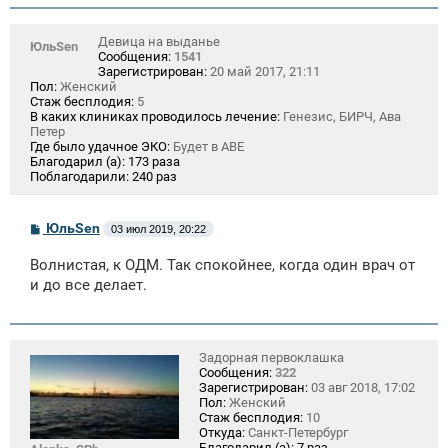
и
е
Девица на выданье
ЮльSen
Сообщения:
1541
Зарегистрирован:
20 май 2017, 21:11
Пол:
Женский
Стаж бесплодия:
5
В каких клиниках проводилось лечение:
Генезис, БИРЧ, Ава
Петер
Где было удачное ЭКО:
Будет в АВЕ
Благодарил (а):
173 раза
Поблагодарили:
240 раз
С
ЮльSen
03 июл 2019, 20:22
о
о
Волнистая, к ОДМ. Так спокойнее, когда один врач от
б
щ
и до все делает.
е
н
и
е
Задорная первоклашка
Сообщения:
322
Зарегистрирован:
03 авг 2018, 17:02
Пол:
Женский
Стаж бесплодия:
10
Откуда:
Санкт-Петербург
Благодарил (а):
7 раз