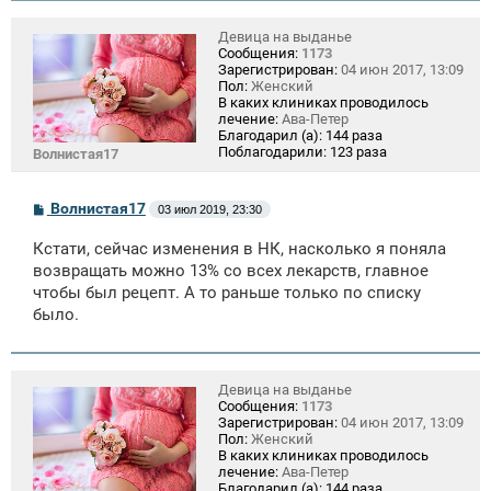
Девица на выданье
Сообщения:
1173
Зарегистрирован:
04 июн 2017, 13:09
Пол:
Женский
В каких клиниках проводилось
лечение:
Ава-Петер
Благодарил (а):
144 раза
Поблагодарили:
123 раза
Волнистая17
С
Волнистая17
03 июл 2019, 23:30
о
о
Кстати, сейчас изменения в НК, насколько я поняла
б
щ
возвращать можно 13% со всех лекарств, главное
е
чтобы был рецепт. А то раньше только по списку
н
было.
и
е
Девица на выданье
Сообщения:
1173
Зарегистрирован:
04 июн 2017, 13:09
Пол:
Женский
В каких клиниках проводилось
лечение:
Ава-Петер
Благодарил (а):
144 раза