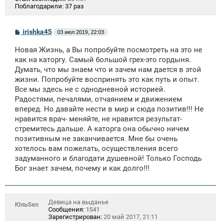
Поблагодарили:
37 раз
С
irishka45
03 июл 2019, 22:03
о
о
Новая Жизнь, а Вы попробуйте посмотреть на это не
б
щ
как на каторгу. Самый большой грех-это гордыня.
е
Думать, что мы знаем что и зачем нам дается в этой
н
жизни. Попробуйте воспринять это как путь и опыт.
и
е
Все мы здесь не с однодневной историей.
Радостями, печалями, отчаянием и движением
вперед. Но давайте нести в мир и сюда позитив!!! Не
нравится врач- меняйте, не нравится результат-
стремитесь дальше. А каторга она обычно ничем
позитивным не заканчивается. Мне бы очень
хотелось вам пожелать, осуществления всего
задуманного и благодати душевной! Только Господь
Бог знает зачем, почему и как долго!!!
Девица на выданье
ЮльSen
Сообщения:
1541
Зарегистрирован:
20 май 2017, 21:11