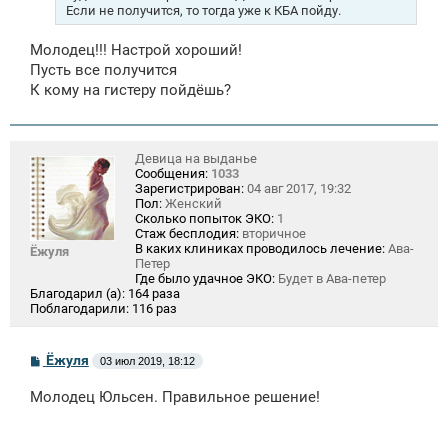
е
Если не получится, то тогда уже к КБА пойду.
Молодец!!! Настрой хороший!
Пусть все получится
К кому на гистеру пойдёшь?
Девица на выданье
Сообщения:
1033
Зарегистрирован:
04 авг 2017, 19:32
Пол:
Женский
Сколько попыток ЭКО:
1
Стаж бесплодия:
вторичное
В каких клиниках проводилось лечение:
Ава-
Ёжуля
Петер
Где было удачное ЭКО:
Будет в Ава-петер
Благодарил (а):
164 раза
Поблагодарили:
116 раз
С
Ёжуля
03 июл 2019, 18:12
о
о
Молодец Юльсен. Правильное решение!
б
щ
е
н