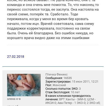
косяк, но всякое бывает. Не ушла конечно, они с тв
команда и она очень мне помогла. То, что наконец то
перенос состоялся тогда, ее заслуга. Она настояла на
своей схеме, поперёк тв. Сработало. Тоде
переживала, когда у меня во время бер кровать
начало, потом ицн. Врачей советовала, сама схему
поддержки корректировала, постоянно на связи
была. Очень ей благодарна. Без ошибок никуда, но
хорошего врача видно даже на этими ошибками
27.02.2018
Птичка Феникс
Сообщения:
16535
Зарегистрирован:
15 июн 2011, 12:21
Пол:
Женский
Сколько попыток ЭКО:
3
Стаж бесплодия:
10 лет
В каких клиниках проводилось
алена н-в
лечение:
ВРТ Ханты - 3ИИ-0; ЦСМ -
ИКСИ-0; Ава-Петер - 1 ЭКО-0; 2 ЭКО-зб;