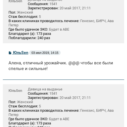
ЮльSen
Сообщения:
1541
Зарегистрирован:
20 май 2017, 21:11
Пол:
Женский
Стаж бесплодия:
5
В каких клиниках проводилось лечение:
Генезис, БИРЧ, Ава
Петер
Где было удачное ЭКО:
Будет в АВЕ
Благодарил (а):
173 раза
Поблагодарили:
240 раз
С
ЮльSen
03 июл 2019, 14:15
о
о
Алена, отличный урожайчик. @@@ чтобы все были
б
щ
спелые и сильные!
е
н
и
е
Девица на выданье
ЮльSen
Сообщения:
1541
Зарегистрирован:
20 май 2017, 21:11
Пол:
Женский
Стаж бесплодия:
5
В каких клиниках проводилось лечение:
Генезис, БИРЧ, Ава
Петер
Где было удачное ЭКО:
Будет в АВЕ
Благодарил (а):
173 раза