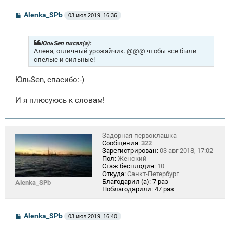
С
Alenka_SPb
03 июл 2019, 16:36
о
о
б
щ
ЮльSen писал(а):
е
Алена, отличный урожайчик. @@@ чтобы все были
н
спелые и сильные!
и
е
ЮльSen, спасибо:-)
И я плюсуюсь к словам!
Задорная первоклашка
Сообщения:
322
Зарегистрирован:
03 авг 2018, 17:02
Пол:
Женский
Стаж бесплодия:
10
Откуда:
Санкт-Петербург
Благодарил (а):
7 раз
Alenka_SPb
Поблагодарили:
47 раз
С
Alenka_SPb
03 июл 2019, 16:40
о
о