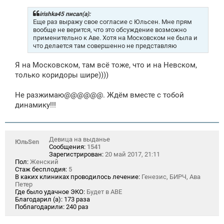
б
щ
irishka45 писал(а):
е
Еще раз выражу свое согласие с Юльсен. Мне прям
н
вообще не верится, что это обсуждение возможно
и
применительно к Аве. Хотя на Московском не была и
е
что делается там совершенно не представляю
Я на Московском, там всё тоже, что и на Невском,
только коридоры шире))))
Не разжимаю@@@@@@. Ждём вместе с тобой
динамику!!!
Девица на выданье
ЮльSen
Сообщения:
1541
Зарегистрирован:
20 май 2017, 21:11
Пол:
Женский
Стаж бесплодия:
5
В каких клиниках проводилось лечение:
Генезис, БИРЧ, Ава
Петер
Где было удачное ЭКО:
Будет в АВЕ
Благодарил (а):
173 раза
Поблагодарили:
240 раз