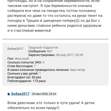
протокоды, но и на сохранение беременности, если
е
таковая наступит. Я при беременности сначала
н
собирала все чеки на лекарства, потом половину
и
е
растеряла( но даже то что осталось на руках тянет на
поездку в Турцию в шикарную пятерку))) но да Бог с
ними деньгами, главное ребенок родился здоровым
и я счастливая мамочка!
Трудный подросток
Бебик2017
Сообщения:
647
Зарегистрирован:
08 мар 2017, 00:35
Пол:
Женский
Сколько попыток ЭКО:
4
Стаж бесплодия:
7
В каких клиниках проводилось лечение:
Ава-петер
Сколько у вас детей:
1
Благодарил (а):
60 раз
Поблагодарили:
173 раза
С
Бебик2017
03 июл 2019, 23:14
о
о
Всем девочкам, кто только в пути удачи! А детки
б
щ
обязательно ко всем придут)
е