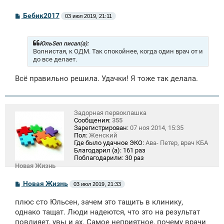
С
Бебик2017
03 июл 2019, 21:11
о
о
б
щ
ЮльSen писал(а):
е
Волнистая, к ОДМ. Так спокойнее, когда один врач от и
н
до все делает.
и
е
Всё правильно решила. Удачки! Я тоже так делала.
Задорная первоклашка
Сообщения:
355
Зарегистрирован:
07 ноя 2014, 15:35
Пол:
Женский
Где было удачное ЭКО:
Ава- Петер, врач КБА
Благодарил (а):
161 раз
Поблагодарили:
30 раз
Новая Жизнь
С
Новая Жизнь
03 июл 2019, 21:33
о
о
плюс сто Юльсен, зачем это тащить в клинику,
б
щ
однако тащат. Люди надеются, что это на результат
е
повлияет, увы и ах. Самое неприятное, почему врачи