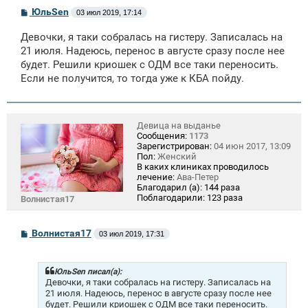
С
ЮльSen
03 июл 2019, 17:14
о
о
Девочки, я таки собралась на гистеру. Записалась на
б
щ
21 июля. Надеюсь, перенос в августе сразу после нее
е
будет. Решили криошек с ОДМ все таки переносить.
н
Если не получится, то тогда уже к КБА пойду.
и
е
Девица на выданье
Сообщения:
1173
Зарегистрирован:
04 июн 2017, 13:09
Пол:
Женский
В каких клиниках проводилось
лечение:
Ава-Петер
Благодарил (а):
144 раза
Поблагодарили:
123 раза
Волнистая17
С
Волнистая17
03 июл 2019, 17:31
о
о
б
щ
ЮльSen писал(а):
е
Девочки, я таки собралась на гистеру. Записалась на
н
21 июля. Надеюсь, перенос в августе сразу после нее
и
будет. Решили криошек с ОДМ все таки переносить.