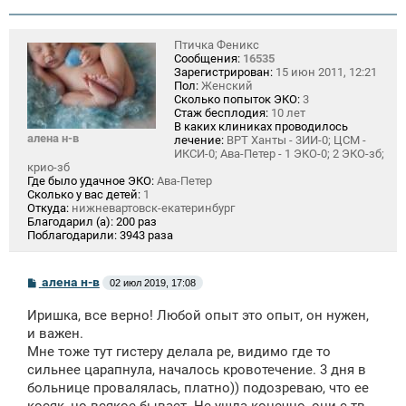
н
и
е
Птичка Феникс
Сообщения:
16535
Зарегистрирован:
15 июн 2011, 12:21
Пол:
Женский
Сколько попыток ЭКО:
3
Стаж бесплодия:
10 лет
В каких клиниках проводилось
алена н-в
лечение:
ВРТ Ханты - 3ИИ-0; ЦСМ -
ИКСИ-0; Ава-Петер - 1 ЭКО-0; 2 ЭКО-зб;
крио-зб
Где было удачное ЭКО:
Ава-Петер
Сколько у вас детей:
1
Откуда:
нижневартовск-екатеринбург
Благодарил (а):
200 раз
Поблагодарили:
3943 раза
С
алена н-в
02 июл 2019, 17:08
о
о
Иришка, все верно! Любой опыт это опыт, он нужен,
б
щ
и важен.
е
Мне тоже тут гистеру делала ре, видимо где то
н
сильнее царапнула, началось кровотечение. 3 дня в
и
е
больнице провалялась, платно)) подозреваю, что ее