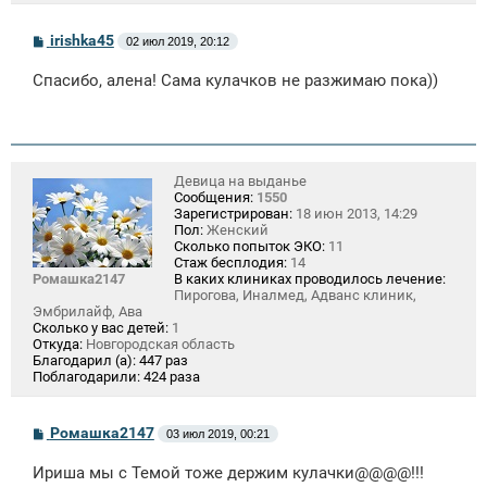
С
irishka45
02 июл 2019, 20:12
о
о
Спасибо, алена! Сама кулачков не разжимаю пока))
б
щ
е
н
и
е
Девица на выданье
Сообщения:
1550
Зарегистрирован:
18 июн 2013, 14:29
Пол:
Женский
Сколько попыток ЭКО:
11
Стаж бесплодия:
14
Ромашка2147
В каких клиниках проводилось лечение:
Пирогова, Иналмед, Адванс клиник,
Эмбрилайф, Ава
Сколько у вас детей:
1
Откуда:
Новгородская область
Благодарил (а):
447 раз
Поблагодарили:
424 раза
С
Ромашка2147
03 июл 2019, 00:21
о
о
Ириша мы с Темой тоже держим кулачки@@@@!!!
б