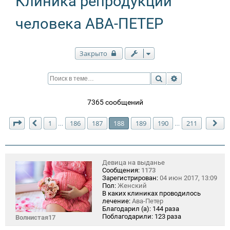
Клиника репродукции
человека АВА-ПЕТЕР
Закрыто
Поиск
Расширенный п
7365 сообщений
Страница
188
из
211
1
186
187
188
189
190
211
…
…
Пред.
Сл
Девица на выданье
Сообщения:
1173
Зарегистрирован:
04 июн 2017, 13:09
Пол:
Женский
В каких клиниках проводилось
лечение:
Ава-Петер
Благодарил (а):
144 раза
Поблагодарили:
123 раза
Волнистая17