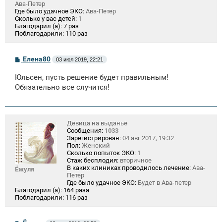
Ава-Петер
Где было удачное ЭКО:
Ава-Петер
Сколько у вас детей:
1
Благодарил (а):
7 раз
Поблагодарили:
110 раз
С
Елена80
03 июл 2019, 22:21
о
о
Юльсен, пусть решение будет правильным!
б
щ
Обязательно все случится!
е
н
и
е
Девица на выданье
Сообщения:
1033
Зарегистрирован:
04 авг 2017, 19:32
Пол:
Женский
Сколько попыток ЭКО:
1
Стаж бесплодия:
вторичное
В каких клиниках проводилось лечение:
Ава-
Ёжуля
Петер
Где было удачное ЭКО:
Будет в Ава-петер
Благодарил (а):
164 раза
Поблагодарили:
116 раз
С