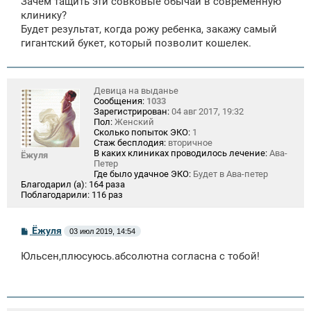
Зачем тащить эти совковые обычаи в современную
клинику?
Будет результат, когда рожу ребенка, закажу самый
гигантский букет, который позволит кошелек.
Девица на выданье
Сообщения:
1033
Зарегистрирован:
04 авг 2017, 19:32
Пол:
Женский
Сколько попыток ЭКО:
1
Стаж бесплодия:
вторичное
В каких клиниках проводилось лечение:
Ава-
Ёжуля
Петер
Где было удачное ЭКО:
Будет в Ава-петер
Благодарил (а):
164 раза
Поблагодарили:
116 раз
С
Ёжуля
03 июл 2019, 14:54
о
о
Юльсен,плюсуюсь.абсолютна согласна с тобой!
б
щ
е
н
и
е