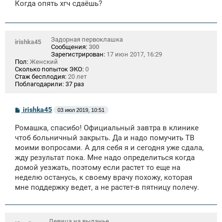
щ
Когда опять хгч сдаёшь?
е
н
и
е
Задорная первоклашка
irishka45
Сообщения:
300
Зарегистрирован:
17 июн 2017, 16:29
Пол:
Женский
Сколько попыток ЭКО:
0
Стаж бесплодия:
20 лет
Поблагодарили:
37 раз
С
irishka45
03 июл 2019, 10:51
о
о
Ромашка, спасибо! Официальный завтра в клинике
б
щ
чтоб больничный закрыть. Да и надо помучить ТВ
е
моими вопросами. А для себя я и сегодня уже сдала,
н
жду результат пока. Мне надо определиться когда
и
е
домой уезжать, поэтому если растет то еще на
неделю останусь, к своему врачу похожу, которая
мне поддержку ведет, а не растет-в пятницу полечу.
Девица на выданье