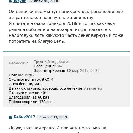
Ёжуля
03 июл 2019, 22:58
о
о
Ой девочки все мы тут понимаем как финансово эко
б
щ
затратно.таков наш путь к матенинству.
е
Я считать начала только в 2018г и то так как чеки
н
решила собирать и на возврат ндфл подавать в
и
е
налоговую. Хоть какую-то часть денег вернуть и тоже
потратить на благую цель.
Трудный подросток
Бебик2017
Сообщения:
647
Зарегистрирован:
08 мар 2017, 00:35
Пол:
Женский
Сколько попыток ЭКО:
4
Стаж бесплодия:
7
В каких клиниках проводилось лечение:
Ава-петер
Сколько у вас детей:
1
Благодарил (а):
60 раз
Поблагодарили:
173 раза
С
Бебик2017
03 июл 2019, 23:13
о
о
Да уж, трат немерено. И при чем не только на
б
щ