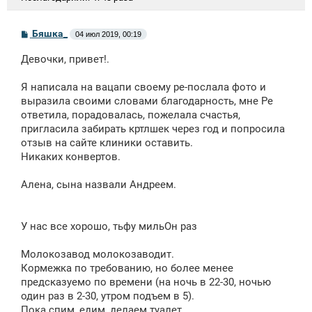
С
Бяшка_
04 июл 2019, 00:19
о
о
Девочки, привет!.
б
щ
е
Я написала на вацапи своему ре-послала фото и
н
выразила своими словами благодарность, мне Ре
и
е
ответила, порадовалась, пожелала счастья,
пригласила забирать кртлшек через год и попросила
отзыв на сайте клиники оставить.
Никаких конвертов.
Алена, сына назвали Андреем.
У нас все хорошо, тьфу мильОн раз
Молокозавод молокозаводит.
Кормежка по требованию, но более менее
предсказуемо по времени (на ночь в 22-30, ночью
один раз в 2-30, утром подъем в 5).
Пока спим, едим, делаем туалет.