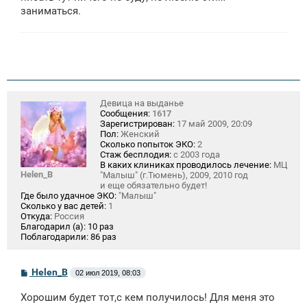
е
заниматься.
н
и
е
Девица на выданье
Сообщения:
1617
Зарегистрирован:
17 май 2009, 20:09
Пол:
Женский
Сколько попыток ЭКО:
2
Стаж бесплодия:
с 2003 года
В каких клиниках проводилось лечение:
МЦ
Helen_B
"Малыш" (г.Тюмень), 2009, 2010 год
и еще обязательно будет!
Где было удачное ЭКО:
"Малыш"
Сколько у вас детей:
1
Откуда:
Россия
Благодарил (а):
10 раз
Поблагодарили:
86 раз
С
Helen_B
02 июл 2019, 08:03
о
о
Хорошим будет тот,с кем получилось! Для меня это
б