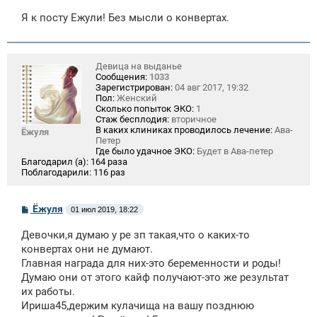
Я к посту Ежули! Без мысли о конвертах.
Девица на выданье
Сообщения:
1033
Зарегистрирован:
04 авг 2017, 19:32
Пол:
Женский
Сколько попыток ЭКО:
1
Стаж бесплодия:
вторичное
В каких клиниках проводилось лечение:
Ава-
Ёжуля
Петер
Где было удачное ЭКО:
Будет в Ава-петер
Благодарил (а):
164 раза
Поблагодарили:
116 раз
С
Ёжуля
01 июл 2019, 18:22
о
о
Девочки,я думаю у ре зп такая,что о каких-то
б
щ
конвертах они не думают.
е
Главная награда для них-это беременности и роды!
н
Думаю они от этого кайф получают-это же результат
и
е
их работы.
Ириша45,держим кулачища на вашу позднюю