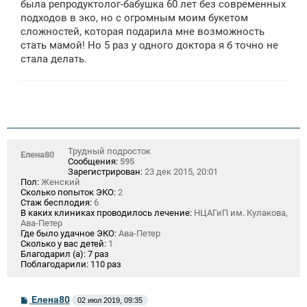
щ
была репродуктолог-бабушка 60 лет без современных
е
подходов в эко, но с огромным моим букетом
н
сложностей, которая подарила мне возможность
и
е
стать мамой! Но 5 раз у одного доктора я б точно не
стала делать.
Трудный подросток
Елена80
Сообщения:
595
Зарегистрирован:
23 дек 2015, 20:01
Пол:
Женский
Сколько попыток ЭКО:
2
Стаж бесплодия:
6
В каких клиниках проводилось лечение:
НЦАГиП им. Кулакова,
Ава-Петер
Где было удачное ЭКО:
Ава-Петер
Сколько у вас детей:
1
Благодарил (а):
7 раз
Поблагодарили:
110 раз
С
Елена80
02 июл 2019, 09:35