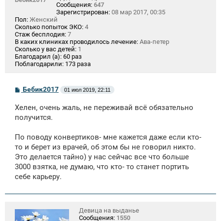
Сообщения:
647
Зарегистрирован:
08 мар 2017, 00:35
Пол:
Женский
Сколько попыток ЭКО:
4
Стаж бесплодия:
7
В каких клиниках проводилось лечение:
Ава-петер
Сколько у вас детей:
1
Благодарил (а):
60 раз
Поблагодарили:
173 раза
С
Бебик2017
01 июл 2019, 22:11
о
о
Хелен, очень жаль, не переживай всё обязательно
б
щ
получится.
е
н
По поводу конвертиков- мне кажется даже если кто-
и
е
то и берет из врачей, об этом бы не говорил никто.
Это делается тайно) у нас сейчас все что больше
3000 взятка, не думаю, что кто- то станет портить
себе карьеру.
Девица на выданье
Сообщения:
1550