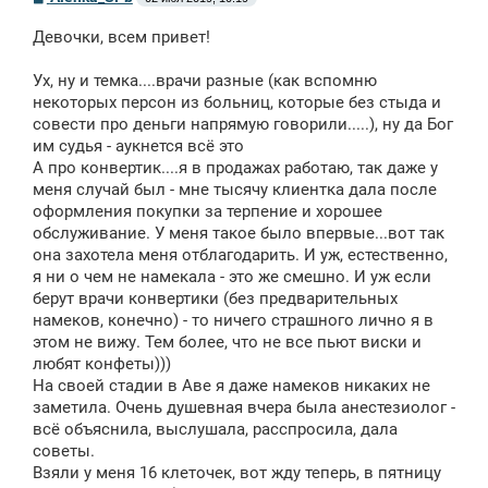
о
о
Девочки, всем привет!
б
щ
е
Ух, ну и темка....врачи разные (как вспомню
н
некоторых персон из больниц, которые без стыда и
и
е
совести про деньги напрямую говорили.....), ну да Бог
им судья - аукнется всё это
А про конвертик....я в продажах работаю, так даже у
меня случай был - мне тысячу клиентка дала после
оформления покупки за терпение и хорошее
обслуживание. У меня такое было впервые...вот так
она захотела меня отблагодарить. И уж, естественно,
я ни о чем не намекала - это же смешно. И уж если
берут врачи конвертики (без предварительных
намеков, конечно) - то ничего страшного лично я в
этом не вижу. Тем более, что не все пьют виски и
любят конфеты)))
На своей стадии в Аве я даже намеков никаких не
заметила. Очень душевная вчера была анестезиолог -
всё объяснила, выслушала, расспросила, дала
советы.
Взяли у меня 16 клеточек, вот жду теперь, в пятницу