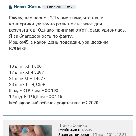
С
Новая Жизнь
01 июл 2019, 18:53
о
о
Ежуля, все верно , ЗП у них такие, что наши
б
щ
конвертики уж точно роли не сыграют для
е
результатов. Однако принимают(ет), сама удивилась.
н
Я за благодарность по факту.
и
е
Иршка45, а какой день подсадки, ура, держим
кулачки.
13 дпп - ХГЧ 806
17 дпп - ХГЧ 3297
21 дпп- ХГЧ 14027
28 дпп - 1 ПЯ, СБ +
8 нед - КТР 2 см, ЧСС 190
12 нед -КТР 6,5 см ЧСС 166
Мой здоровый ребенок родится весной 2020г
Птичка Феникс
Сообщения:
16535
Зарегистрирован:
15 июн 2011, 12:21