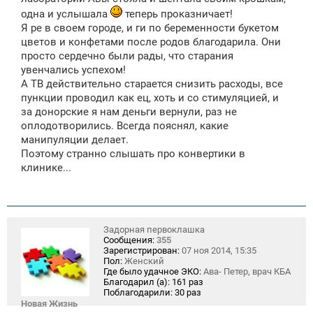
одна и услышала
теперь проказничает!
Я ре в своем городе, и ги по беременности букетом
цветов и конфетами после родов благодарила. Они
просто сердечно были рады, что старания
увенчались успехом!
А ТВ действительно старается снизить расходы, все
пункции проводил как ец, хоть и со стимуляцией, и
за донорские я нам деньги вернули, раз не
оплодотворились. Всегда пояснял, какие
манипуляции делает.
Поэтому странно слышать про конвертики в
клинике...
Задорная первоклашка
Сообщения:
355
Зарегистрирован:
07 ноя 2014, 15:35
Пол:
Женский
Где было удачное ЭКО:
Ава- Петер, врач КБА
Благодарил (а):
161 раз
Поблагодарили:
30 раз
Новая Жизнь