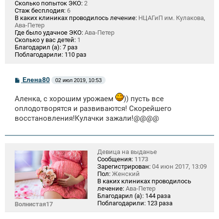
Сколько попыток ЭКО:
2
Стаж бесплодия:
6
В каких клиниках проводилось лечение:
НЦАГиП им. Кулакова,
Ава-Петер
Где было удачное ЭКО:
Ава-Петер
Сколько у вас детей:
1
Благодарил (а):
7 раз
Поблагодарили:
110 раз
С
Елена80
02 июл 2019, 10:53
о
о
Аленка, с хорошим урожаем
)) пусть все
б
щ
оплодотворятся и развиваются! Скорейшего
е
восстановления!Кулачки зажали!@@@@
н
и
е
Девица на выданье
Сообщения:
1173
Зарегистрирован:
04 июн 2017, 13:09
Пол:
Женский
В каких клиниках проводилось
лечение:
Ава-Петер
Благодарил (а):
144 раза
Поблагодарили:
123 раза
Волнистая17