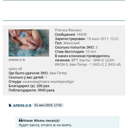
Птичка Феникс
Сообщения:
16535
Зарегистрирован:
15 июн 2011, 12:21
Пол:
Женский
Сколько попыток ЭКО:
3
Стаж бесплодия:
10 лет
В каких клиниках проводилось
алена н-в
лечение:
ВРТ Ханты - 3ИИ-0; ЦСМ -
ИКСИ-0; Ава-Петер - 1 ЭКО-0; 2 ЭКО-зб;
крио-зб
Где было удачное ЭКО:
Ава-Петер
Сколько у вас детей:
1
Откуда:
нижневартовск-екатеринбург
Благодарил (а):
200 раз
Поблагодарили:
3943 раза
С
алена н-в
01 июл 2019, 17:02
о
о
б
щ
Новая Жизнь писал(а):
е
будет квота, отчего ж не взять