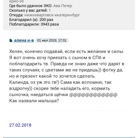
крио-зб
Где было удачное ЭКО:
Ава-Петер
Сколько у вас детей:
1
Откуда:
нижневартовск-екатеринбург
Благодарил (а):
200 раз
Поблагодарили:
3943 раза
С
алена н-в
01 июл 2019, 17:01
о
о
Хелен, конечео подавай, если есть желание и силы.
б
щ
Я вот очень хочу приехать с сыном в СПб и
е
поблагодарить тв. Правда не знаю даже что дарят в
н
таких случаях, с цветами же не придешь)) фотку да,
и
е
но и презент какой то хочется сделать.
Калинда, ох уж это гв!) Сама как вспомню, так
вздрогну)) скорее тебе наладить его, кормить
сыночка, наедаться щёчки @@@@@@@@@@@@
Как назвали малыша?
27.02.2018