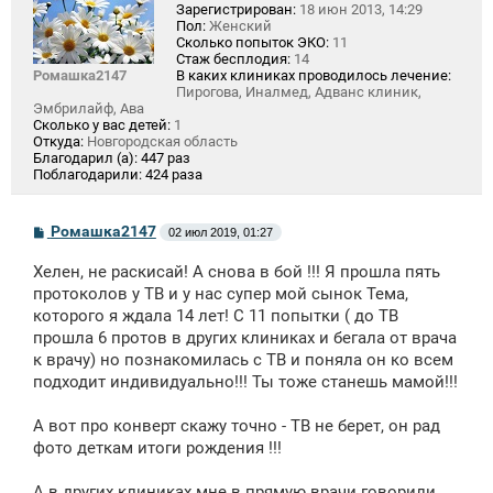
Зарегистрирован:
18 июн 2013, 14:29
Пол:
Женский
Сколько попыток ЭКО:
11
Стаж бесплодия:
14
Ромашка2147
В каких клиниках проводилось лечение:
Пирогова, Иналмед, Адванс клиник,
Эмбрилайф, Ава
Сколько у вас детей:
1
Откуда:
Новгородская область
Благодарил (а):
447 раз
Поблагодарили:
424 раза
С
Ромашка2147
02 июл 2019, 01:27
о
о
Хелен, не раскисай! А снова в бой !!! Я прошла пять
б
щ
протоколов у ТВ и у нас супер мой сынок Тема,
е
которого я ждала 14 лет! С 11 попытки ( до ТВ
н
прошла 6 протов в других клиниках и бегала от врача
и
е
к врачу) но познакомилась с ТВ и поняла он ко всем
подходит индивидуально!!! Ты тоже станешь мамой!!!
А вот про конверт скажу точно - ТВ не берет, он рад
фото деткам итоги рождения !!!
А в других клиниках мне в прямую врачи говорили