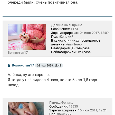
очереди были. Очень позитивная она.
Девица на выданье
Сообщения:
1173
Зарегистрирован:
04 июн 2017, 13:09
Пол:
Женский
В каких клиниках проводилось
лечение:
Ава-Петер
Благодарил (а):
144 раза
Поблагодарили:
123 раза
Волнистая17
С
Волнистая17
02 июл 2019, 11:42
о
о
Алёнка, ну это хорошо.
б
щ
Я тогда у неё сидела 4 часа, но это было 1,5 года
е
назад.
н
и
е
Птичка Феникс
Сообщения:
16535
Зарегистрирован:
15 июн 2011, 12:21
Пол:
Женский