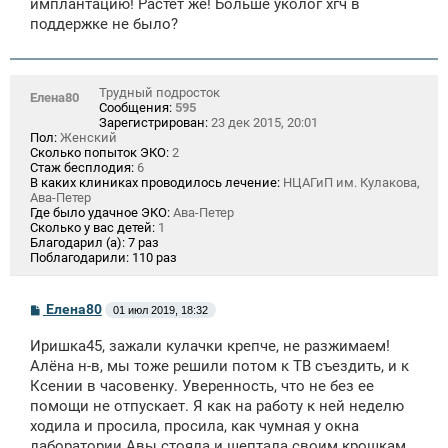
имплантацию! Растёт же! Больше уколог хгч в
поддержке не было?
Трудный подросток
Елена80
Сообщения:
595
Зарегистрирован:
23 дек 2015, 20:01
Пол:
Женский
Сколько попыток ЭКО:
2
Стаж бесплодия:
6
В каких клиниках проводилось лечение:
НЦАГиП им. Кулакова,
Ава-Петер
Где было удачное ЭКО:
Ава-Петер
Сколько у вас детей:
1
Благодарил (а):
7 раз
Поблагодарили:
110 раз
С
Елена80
01 июл 2019, 18:32
о
о
Иришка45, зажали кулачки крепче, не разжимаем!
б
щ
Алёна н-в, мы тоже решили потом к ТВ съездить, и к
е
Ксении в часовенку. Уверенность, что не без ее
н
помощи не отпускает. Я как на работу к ней неделю
и
е
ходила и просила, просила, как чумная у окна
лаборатории Авы стояла и шептала своим крошкам,