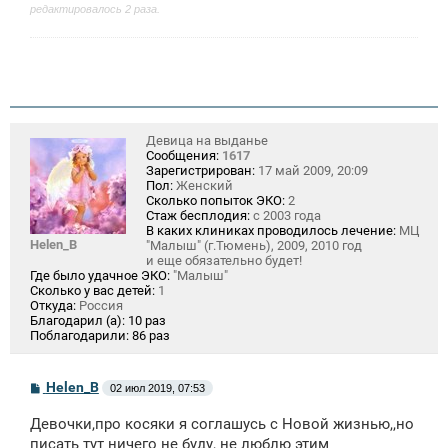
редактировалось 2 раза.
Девица на выданье
Сообщения:
1617
Зарегистрирован:
17 май 2009, 20:09
Пол:
Женский
Сколько попыток ЭКО:
2
Стаж бесплодия:
с 2003 года
В каких клиниках проводилось лечение:
МЦ
Helen_B
"Малыш" (г.Тюмень), 2009, 2010 год
и еще обязательно будет!
Где было удачное ЭКО:
"Малыш"
Сколько у вас детей:
1
Откуда:
Россия
Благодарил (а):
10 раз
Поблагодарили:
86 раз
С
Helen_B
02 июл 2019, 07:53
о
о
Девочки,про косяки я соглашусь с Новой жизнью,,но
б
щ
писать тут ничего не буду, не люблю этим