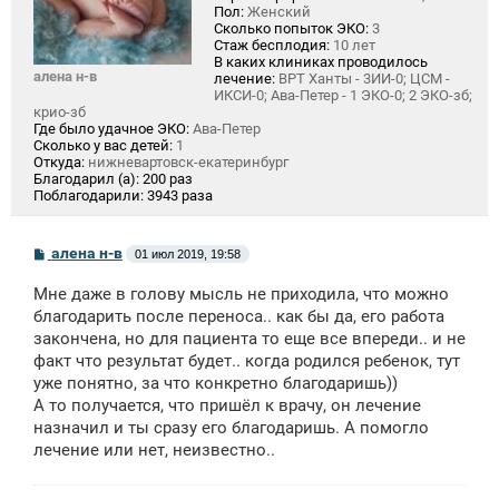
Пол:
Женский
Сколько попыток ЭКО:
3
Стаж бесплодия:
10 лет
В каких клиниках проводилось
алена н-в
лечение:
ВРТ Ханты - 3ИИ-0; ЦСМ -
ИКСИ-0; Ава-Петер - 1 ЭКО-0; 2 ЭКО-зб;
крио-зб
Где было удачное ЭКО:
Ава-Петер
Сколько у вас детей:
1
Откуда:
нижневартовск-екатеринбург
Благодарил (а):
200 раз
Поблагодарили:
3943 раза
С
алена н-в
01 июл 2019, 19:58
о
о
Мне даже в голову мысль не приходила, что можно
б
щ
благодарить после переноса.. как бы да, его работа
е
закончена, но для пациента то еще все впереди.. и не
н
факт что результат будет.. когда родился ребенок, тут
и
е
уже понятно, за что конкретно благодаришь))
А то получается, что пришёл к врачу, он лечение
назначил и ты сразу его благодаришь. А помогло
лечение или нет, неизвестно..