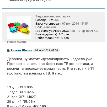
Задорная первоклашка
Сообщения:
355
Зарегистрирован:
07 ноя 2014, 15:35
Пол:
Женский
Где было удачное ЭКО:
Ава- Петер, врач КБА
Благодарил (а):
161 раз
Поблагодарили:
30 раз
Новая Жизнь
С
Новая Жизнь
02 июл 2019, 07:34
о
о
Девочки, ну хватит идеализировать, надоело уже.
б
щ
Прекрасно и вежливо берет ваш ТВ конвертики, и
е
косячит в последнее время часто. Кто готов к 5-11
н
протоколам вэлком к ТВ. Я пас.
и
е
13 дпп - ХГЧ 806
17 дпп - ХГЧ 3297
21 дпп- ХГЧ 14027
28 дпп - 1 ПЯ, СБ +
8 нед - КТР 2 см, ЧСС 190