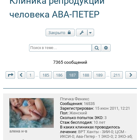
Клиника репродукции
человека АВА-ПЕТЕР
Закрыто
Поиск
Расширенный п
7365 сообщений
Страница
187
из
211
1
185
186
187
188
189
211
…
…
Пред.
Сл
Птичка Феникс
Сообщения:
16535
Зарегистрирован:
15 июн 2011, 12:21
Пол:
Женский
Сколько попыток ЭКО:
3
Стаж бесплодия:
10 лет
В каких клиниках проводилось
алена н-в
лечение:
ВРТ Ханты - 3ИИ-0; ЦСМ -
ИКСИ-0; Ава-Петер - 1 ЭКО-0; 2 ЭКО-зб;