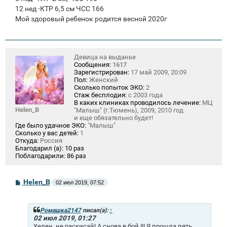
12 нед -КТР 6,5 см ЧСС 166
Мой здоровый ребенок родится весной 2020г
Девица на выданье
Сообщения:
1617
Зарегистрирован:
17 май 2009, 20:09
Пол:
Женский
Сколько попыток ЭКО:
2
Стаж бесплодия:
с 2003 года
В каких клиниках проводилось лечение:
МЦ
Helen_B
"Малыш" (г.Тюмень), 2009, 2010 год
и еще обязательно будет!
Где было удачное ЭКО:
"Малыш"
Сколько у вас детей:
1
Откуда:
Россия
Благодарил (а):
10 раз
Поблагодарили:
86 раз
С
Helen_B
02 июл 2019, 07:52
о
о
б
щ
Ромашка2147
писал(а):
↑
е
02 июл 2019, 01:27
н
Хелен, не раскисай! А снова в бой !!! Я прошла пять