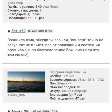
Ава-Петер
Где было удачное ЭКО:
Ава-Петер
Сколько у вас детей:
1
Благодарил (а):
7 раз
Поблагодарили:
110 раз
С
Елена80
02 июл 2019, 09:40
о
о
Возникла тема, обсудили, забыли, "конверт" точно на
б
щ
результат не влияет, все от показаний и состояния
е
организма, и по благословению Божьему ( или что
н
там свыше)!
и
е
Задорная первоклашка
Сообщения:
322
Зарегистрирован:
03 авг 2018, 17:02
Пол:
Женский
Стаж бесплодия:
10
Откуда:
Санкт-Петербург
Благодарил (а):
7 раз
Alenka_SPb
Поблагодарили:
47 раз
С
Alenka_SPb
02 июл 2019, 10:19