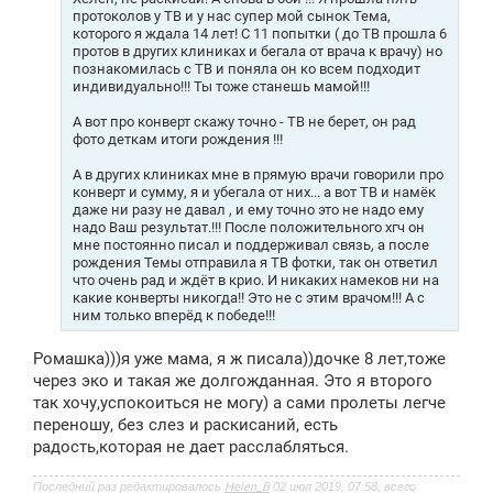
и
протоколов у ТВ и у нас супер мой сынок Тема,
е
которого я ждала 14 лет! С 11 попытки ( до ТВ прошла 6
протов в других клиниках и бегала от врача к врачу) но
познакомилась с ТВ и поняла он ко всем подходит
индивидуально!!! Ты тоже станешь мамой!!!
А вот про конверт скажу точно - ТВ не берет, он рад
фото деткам итоги рождения !!!
А в других клиниках мне в прямую врачи говорили про
конверт и сумму, я и убегала от них... а вот ТВ и намёк
даже ни разу не давал , и ему точно это не надо ему
надо Ваш результат.!!! После положительного хгч он
мне постоянно писал и поддерживал связь, а после
рождения Темы отправила я ТВ фотки, так он ответил
что очень рад и ждёт в крио. И никаких намеков ни на
какие конверты никогда!! Это не с этим врачом!!! А с
ним только вперёд к победе!!!
Ромашка)))я уже мама, я ж писала))дочке 8 лет,тоже
через эко и такая же долгожданная. Это я второго
так хочу,успокоиться не могу) а сами пролеты легче
переношу, без слез и раскисаний, есть
радость,которая не дает расслабляться.
Последний раз редактировалось
Helen_B
02 июл 2019, 07:58, всего