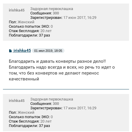
Задорная первоклашка
irishka45
Сообщения:
300
Зарегистрирован:
17 июн 2017, 16:29
Пол:
Женский
Сколько попыток ЭКО:
0
Стаж бесплодия:
20 лет
Поблагодарили:
37 раз
С
irishka45
01 июл 2019, 18:05
о
о
Благодарить и давать конверты разное дело!!
б
щ
Благодарить надо всегда и всех, но речь то идет о
е
том, что без конвертов не делают перенос
н
качественный
и
е
Задорная первоклашка
irishka45
Сообщения:
300
Зарегистрирован:
17 июн 2017, 16:29
Пол:
Женский
Сколько попыток ЭКО:
0
Стаж бесплодия:
20 лет
Поблагодарили:
37 раз