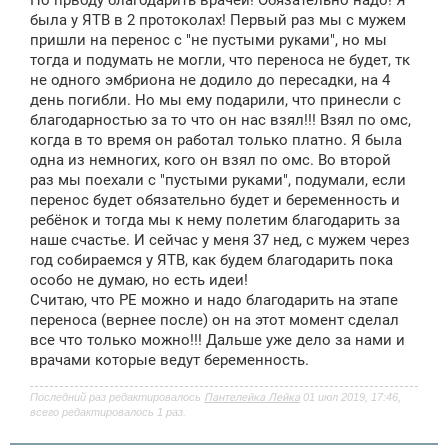
е
была у ЯТВ в 2 протоколах! Первый раз мы с мужем
н
пришли на перенос с "не пустыми руками", но мы
и
е
тогда и подумать не могли, что переноса не будет, тк
не одного эмбриона не додило до пересадки, на 4
день погибли. Но мы ему подарили, что принесли с
благодарностью за то что он нас взял!!! Взял по омс,
когда в то время он работал только платно. Я была
одна из немногих, кого он взял по омс. Во второй
раз мы поехали с "пустыми руками", подумали, если
перенос будет обязательно будет и беременность и
ребёнок и тогда мы к нему полетим благодарить за
наше счастье. И сейчас у меня 37 нед, с мужем через
год собираемся у ЯТВ, как будем благодарить пока
особо не думаю, но есть идеи!
Считаю, что РЕ можно и надо благодарить на этапе
переноса (вернее после) он на этот момент сделал
все что только можно!!! Дальше уже дело за нами и
врачами которые ведут беременность.
Последний раз редактировалось
Пантелейка Лейка
01 июл 2019, 17:46,
всего редактировалось 1 раз.