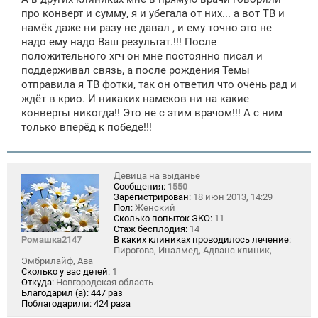
про конверт и сумму, я и убегала от них... а вот ТВ и
намёк даже ни разу не давал , и ему точно это не
надо ему надо Ваш результат.!!! После
положительного хгч он мне постоянно писал и
поддерживал связь, а после рождения Темы
отправила я ТВ фотки, так он ответил что очень рад и
ждёт в крио. И никаких намеков ни на какие
конверты никогда!! Это не с этим врачом!!! А с ним
только вперёд к победе!!!
Девица на выданье
Сообщения:
1550
Зарегистрирован:
18 июн 2013, 14:29
Пол:
Женский
Сколько попыток ЭКО:
11
Стаж бесплодия:
14
Ромашка2147
В каких клиниках проводилось лечение:
Пирогова, Иналмед, Адванс клиник,
Эмбрилайф, Ава
Сколько у вас детей:
1
Откуда:
Новгородская область
Благодарил (а):
447 раз
Поблагодарили:
424 раза