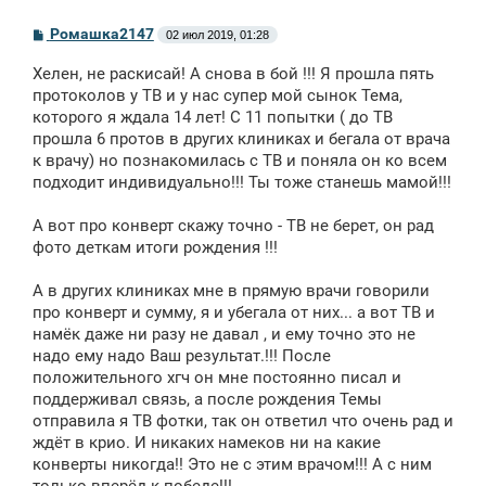
С
Ромашка2147
02 июл 2019, 01:28
о
о
Хелен, не раскисай! А снова в бой !!! Я прошла пять
б
щ
протоколов у ТВ и у нас супер мой сынок Тема,
е
которого я ждала 14 лет! С 11 попытки ( до ТВ
н
прошла 6 протов в других клиниках и бегала от врача
и
е
к врачу) но познакомилась с ТВ и поняла он ко всем
подходит индивидуально!!! Ты тоже станешь мамой!!!
А вот про конверт скажу точно - ТВ не берет, он рад
фото деткам итоги рождения !!!
А в других клиниках мне в прямую врачи говорили
про конверт и сумму, я и убегала от них... а вот ТВ и
намёк даже ни разу не давал , и ему точно это не
надо ему надо Ваш результат.!!! После
положительного хгч он мне постоянно писал и
поддерживал связь, а после рождения Темы
отправила я ТВ фотки, так он ответил что очень рад и
ждёт в крио. И никаких намеков ни на какие
конверты никогда!! Это не с этим врачом!!! А с ним
только вперёд к победе!!!