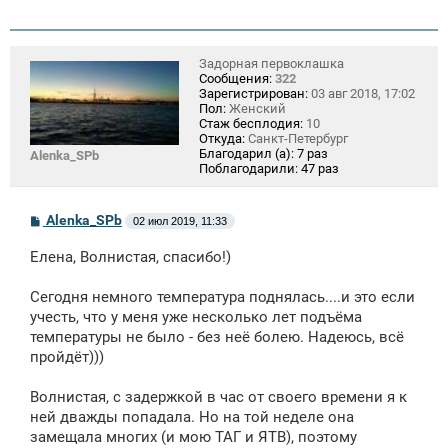
е
н
и
е
Задорная первоклашка
Сообщения:
322
Зарегистрирован:
03 авг 2018, 17:02
Пол:
Женский
Стаж бесплодия:
10
Откуда:
Санкт-Петербург
Благодарил (а):
7 раз
Alenka_SPb
Поблагодарили:
47 раз
С
Alenka_SPb
02 июл 2019, 11:33
о
о
Елена, Волнистая, спасибо!)
б
щ
е
Сегодня немного температура поднялась....и это если
н
учесть, что у меня уже несколько лет подъёма
и
е
температуры не было - без неё болею. Надеюсь, всё
пройдёт)))
Волнистая, с задержкой в час от своего времени я к
ней дважды попадала. Но на той неделе она
замещала многих (и мою ТАГ и ЯТВ), поэтому