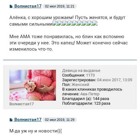
С
Волнистая17
02 июл 2019, 11:21
о
о
Алёнка, с хорошим урожаем! Пусть женятся, и будут
б
щ
самыми сильными
е
н
Мне АМА тоже понравилась, но блин как вспомню
и
е
эти очереди у нее. Это капец! Может конечно сейчас
изменилось что-то.
Девица на выданье
Сообщения:
1173
Зарегистрирован:
04 июн 2017, 13:09
Пол:
Женский
В каких клиниках проводилось
лечение:
Ава-Петер
Благодарил (а):
144 раза
Поблагодарили:
123 раза
Волнистая17
С
Волнистая17
02 июл 2019, 11:29
о
о
М-да уж ну и новости(((
б
щ