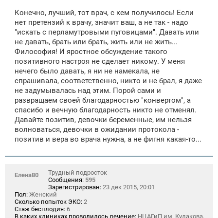
о
о
Конечно, лучший, тот врач, с кем получилось! Если
б
щ
нет претензий к врачу, значит ваш, а не так - надо
е
"искать с перламутровыми пуговицами". Давать или
н
не давать, брать или брать, жить или не жить...
и
е
Философия! И яростное обсуждение такого
позитивного настроя не сделает никому. У меня
нечего было давать, я ни не намекала, не
спрашивала, соответственно, никто и не брал, я даже
не задумывалась над этим. Порой сами и
развращаем своей благодарностью "конвертом", а
спасибо и вечную благодарность никто не отменял.
Давайте позитив, девочки беременные, им нельзя
волноваться, девочки в ожидании протокола -
позитив и вера во врача нужна, а не фигня какая-то...
Трудный подросток
Елена80
Сообщения:
595
Зарегистрирован:
23 дек 2015, 20:01
Пол:
Женский
Сколько попыток ЭКО:
2
Стаж бесплодия:
6
В каких клиниках проводилось лечение:
НЦАГиП им. Кулакова,