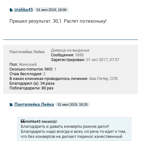
С
irishka45
01 июл 2019, 18:06
о
о
Пришел результат. 30,1. Растет потихоньку!
б
щ
е
н
и
е
Девица на выданье
Пантелейка Лейка
Сообщения:
1692
Зарегистрирован:
01 окт 2017, 07:57
Пол:
Женский
Сколько попыток ЭКО:
1
Стаж бесплодия:
2
В каких клиниках проводилось лечение:
Ава-Петер, СПб
Благодарил (а):
34 раза
Поблагодарили:
80 раз
С
Пантелейка Лейка
01 июл 2019, 18:20
о
о
б
щ
irishka45 писал(а):
е
Благодарить и давать конверты разное дело!!
н
Благодарить надо всегда и всех, но речь то идет о том,
и
что без конвертов не делают перенос качественный
е