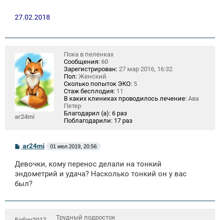
27.02.2018
Пока в пеленках
Сообщения:
60
Зарегистрирован:
27 мар 2016, 16:32
Пол:
Женский
Сколько попыток ЭКО:
5
Стаж бесплодия:
11
В каких клиниках проводилось лечение:
Ава
Петер
Благодарил (а):
6 раз
ar24mi
Поблагодарили:
17 раз
С
ar24mi
01 июл 2019, 20:56
о
о
Девочки, кому перенос делали на тонкий
б
щ
эндометрий и удача? Насколько тонкий он у вас
е
был?
н
и
е
Трудный подросток
Бебик2017