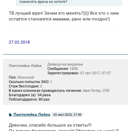
н
поменять врача не хотите?
и
е
ТВ лучший врач! Зачем его менять?)))) Все кто с ним
остаётся становятся мамами, рано или поздно!)
27.02.2018
Девица на выданье
Пантелейка Лейка
Сообщения:
1692
Зарегистрирован:
01 окт 2017, 07:57
Пол:
Женский
Сколько попыток ЭКО:
1
Стаж бесплодия:
2
В каких клиниках проводилось лечение:
Ава-Петер, СПб
Благодарил (а):
34 раза
Поблагодарили:
80 раз
С
Пантелейка Лейка
01 июл 2019, 17:46
о
о
Девочки, спасибо большое за ответы!!!
б
щ
По прводу благодарить врачей! Обязательно надо! Я