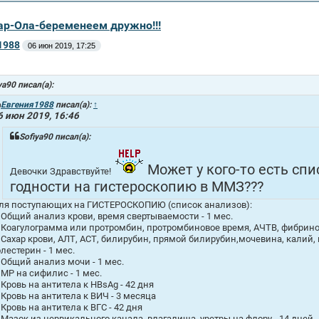
ар-Ола-беременеем дружно!!!
1988
06 июн 2019, 17:25
ya90 писал(а):
Евгения1988
писал(а):
↑
6 июн 2019, 16:46
Sofiya90 писал(а):
Может у кого-то есть сп
Девочки Здравствуйте!
годности на гистероскопию в ММЗ???
ля поступающих на ГИСТЕРОСКОПИЮ (список анализов):
. Общий анализ крови, время свертываемости - 1 мес.
. Коагулограмма или протромбин, протромбиновое время, АЧТВ, фибриног
. Сахар крови, АЛТ, АСТ, билирубин, прямой билирубин,мочевина, калий, 
олестерин - 1 мес.
. Общий анализ мочи - 1 мес.
. МР на сифилис - 1 мес.
. Кровь на антитела к HBsAg - 42 дня
. Кровь на антитела к ВИЧ - 3 месяца
. Кровь на антитела к ВГС - 42 дня
. Мазок из цервикального канала, влагалища, уретры на флору - 14 дней