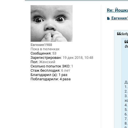
Re: Йошк
С
Евгения
о
о
б
щ
Sofi
е
н
Евгения1988
и
0
Пока в пеленках
е
Сообщения:
53
Зарегистрирован:
19 дек 2018, 10:48
Пол:
Женский
Сколько попыток ЭКО:
1
Стаж бесплодия:
6 лет
Благодарил (а):
1 раз
Поблагодарили:
4 раза
Д
1
2
3
х
4
5
6
7
8
9