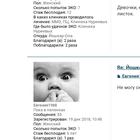
Пол:
Женский
о
Девочки, 
Сколько попыток ЭКО:
7
б
Стаж бесплодия:
12
щ
листок.
В каких клиниках проводилось
е
лечение:
ММЗ, ПЦ, Клиника Нуриевых
н
и
Где было удачное ЭКО:
Клиника
е
Нуриевых
Откуда:
Йошкар-Ола
Благодарил (а):
2 раза
Поблагодарили:
2 раза
Re: Йошк
С
Евгения
о
о
Не могу с
б
щ
е
н
Евгения1988
и
Пока в пеленках
е
Сообщения:
53
Зарегистрирован:
19 дек 2018, 10:48
Пол:
Женский
Сколько попыток ЭКО:
1
Стаж бесплодия:
6 лет
Благодарил (а):
1 раз