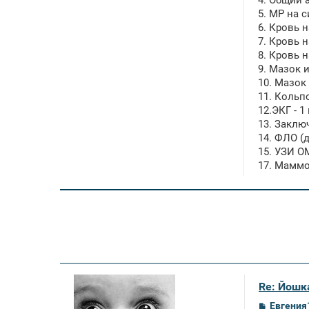
4. Общий 
5. МР на с
6. Кровь н
7. Кровь н
8. Кровь н
9. Мазок 
10. Мазок
11. Кольп
12.ЭКГ - 1
13. Заключ
14. ФЛО (д
15. УЗИ О
17. Маммо
Re: Йошк
С
Евгения