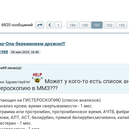
Страница
191
из
195
6820 сообщений
1
189
190
191
192
193
…
Пред.
ар-Ола-беременеем дружно!!!
1988
06 июн 2019, 16:46
ya90 писал(а):
Может у кого-то есть список а
ки Здравствуйте!
тероскопию в ММЗ???
упающих на ГИСТЕРОСКОПИЮ (список анализов):
анализ крови, время свертываемости - 1 мес.
ограмма или протромбин, протромбиновое время, АЧТВ, фибрин
крови, АЛТ, АСТ, билирубин, прямой билирубин,мочевина, калий
естерин - 1 мес.