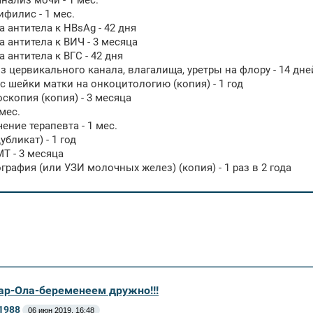
анализ мочи - 1 мес.
ифилис - 1 мес.
а антитела к HBsAg - 42 дня
а антитела к ВИЧ - 3 месяца
а антитела к ВГС - 42 дня
из цервикального канала, влагалища, уретры на флору - 14 дне
 с шейки матки на онкоцитологию (копия) - 1 год
оскопия (копия) - 3 месяца
 мес.
ение терапевта - 1 мес.
убликат) - 1 год
МТ - 3 месяца
графия (или УЗИ молочных желез) (копия) - 1 раз в 2 года
ар-Ола-беременеем дружно!!!
1988
06 июн 2019, 16:48