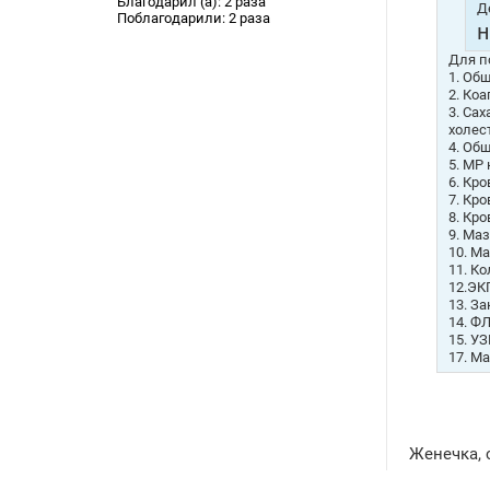
Благодарил (а):
2 раза
Д
Поблагодарили:
2 раза
н
Для п
1. Об
2. Ко
3. Са
холест
4. Об
5. МР 
6. Кро
7. Кро
8. Кро
9. Ма
10. М
11. К
12.ЭКГ
13. За
14. ФЛ
15. У
17. М
Женечка, 