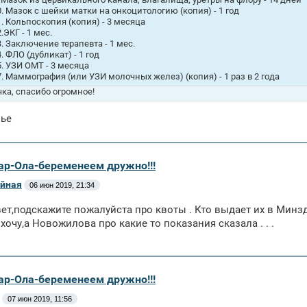
0. Мазок с шейки матки на онкоцитологию (копия) - 1 год
1. Кольпоскопия (копия) - 3 месяца
.ЭКГ - 1 мес.
3. Заключение терапевта - 1 мес.
4. ФЛО (дубликат) - 1 год
5. УЗИ ОМТ - 3 месяца
7. Маммография (или УЗИ молочных желез) (копия) - 1 раз в 2 года
ка, спасибо огромное!
вье
ар-Ола-беременеем дружно!!!
йная
06 июн 2019, 21:34
ет,подскажите пожалуйста про квоты . Кто выдает их в Минзд
 хочу,а Новожилова про какие то показания сказала . . .
ар-Ола-беременеем дружно!!!
07 июн 2019, 11:56