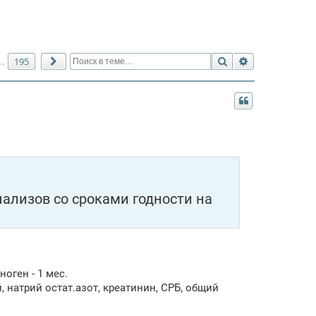
Поиск
Расширенный 
195
…
След.
нализов со сроками годности на
оген - 1 мес.
, натрий остат.азот, креатинин, СРБ, общий