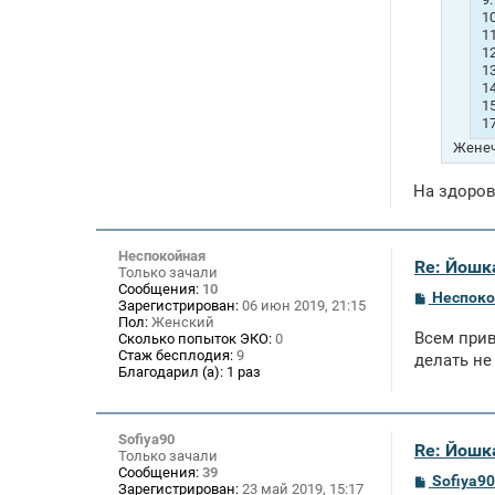
1
1
12
1
1
1
1
Женеч
На здоро
Неспокойная
Re: Йошк
Только зачали
Сообщения:
10
С
Неспоко
Зарегистрирован:
06 июн 2019, 21:15
о
Пол:
Женский
о
Всем прив
Сколько попыток ЭКО:
0
б
Стаж бесплодия:
9
щ
делать не
Благодарил (а):
1 раз
е
н
и
е
Sofiya90
Re: Йошк
Только зачали
Сообщения:
39
С
Sofiya90
Зарегистрирован:
23 май 2019, 15:17
о