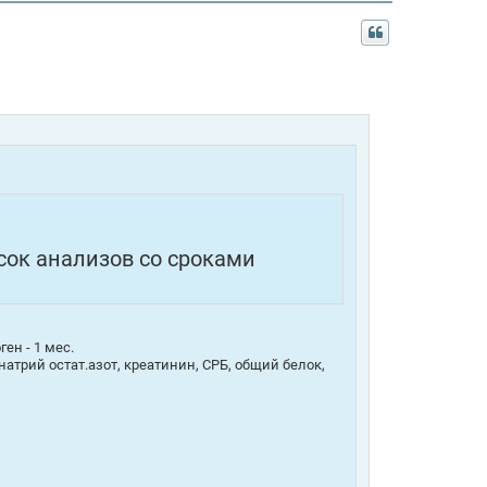
исок анализов со сроками
ен - 1 мес.
натрий остат.азот, креатинин, СРБ, общий белок,