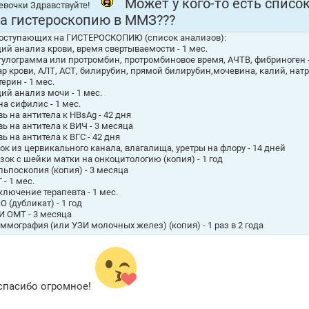
Может у кого-то есть списо
евочки Здравствуйте!
а гистероскопию в ММЗ???
оступающих на ГИСТЕРОСКОПИЮ (список анализов):
щий анализ крови, время свертываемости - 1 мес.
агулограмма или протромбин, протромбиновое время, АЧТВ, фибриноген -
хар крови, АЛТ, АСТ, билирубин, прямой билирубин,мочевина, калий, натр
ерин - 1 мес.
щий анализ мочи - 1 мес.
на сифилис - 1 мес.
вь на антитела к HBsAg - 42 дня
вь на антитела к ВИЧ - 3 месяца
вь на антитела к ВГС - 42 дня
зок из цервикального канала, влагалища, уретры на флору - 14 дней
азок с шейки матки на онкоцитологию (копия) - 1 год
ольпоскопия (копия) - 3 месяца
 - 1 мес.
ключение терапевта - 1 мес.
О (дубликат) - 1 год
ЗИ ОМТ - 3 месяца
аммография (или УЗИ молочных желез) (копия) - 1 раз в 2 года
спасибо огромное!