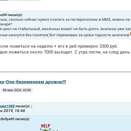
ya90 писал(а):
ьки, сколько сейчас нужно платить за гистероскопию в ММЗ, можно ли 
онаре?
я цикл не стабильный, месячных может не быть долго. Анализы уже заст
ные начнутся без понятия( Вот переживаю за сроки годности анализов
 если ложиться на неделю + игх в ркб примерно 3300 руб.
 дня ложиться около 7000 выходит. С утра легли, на след де
ар-Ола-беременеем дружно!!!
06 июн 2019, 16:56
ения1988
писал(а):
↑
н 2019, 16:46
Sofiya90 писал(а):