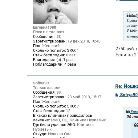
о
о
б
щ
Sofi
е
Девон
н
стаци
Евгения1988
и
У мен
Пока в пеленках
е
Сообщения:
53
месяч
Зарегистрирован:
19 дек 2018, 10:48
Пол:
Женский
2760 руб.
Сколько попыток ЭКО:
1
Если на 2
Стаж бесплодия:
6 лет
Благодарил (а):
1 раз
Поблагодарили:
4 раза
Sofiya90
Re: Йошк
Только зачали
Сообщения:
39
С
Sofiya90
Зарегистрирован:
23 май 2019, 15:17
о
Пол:
Женский
о
Сколько попыток ЭКО:
7
б
Стаж бесплодия:
12
щ
Евг
В каких клиниках проводилось
е
06 ию
лечение:
ММЗ, ПЦ, Клиника Нуриевых
н
и
Где было удачное ЭКО:
Клиника
е
Нуриевых
Откуда:
Йошкар-Ола