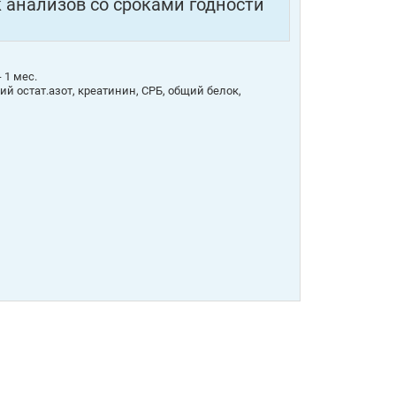
к анализов со сроками годности
 1 мес.
ий остат.азот, креатинин, СРБ, общий белок,