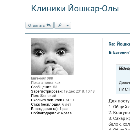
Клиники Йошкар-Олы
Ответить
Re: Йошк
С
Евгения
о
о
б
щ
Sofi
е
н
Евгения1988
и
Девоч
Пока в пеленках
е
Сообщения:
53
гис
Зарегистрирован:
19 дек 2018, 10:48
Пол:
Женский
Сколько попыток ЭКО:
1
Для пост
Стаж бесплодия:
6 лет
1. Общий 
Благодарил (а):
1 раз
2. Коагул
Поблагодарили:
4 раза
3. Сахар 
белок, хол