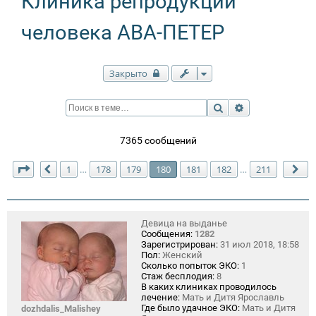
Клиника репродукции
человека АВА-ПЕТЕР
Закрыто
Поиск
Расширенный п
7365 сообщений
Страница
180
из
211
1
178
179
180
181
182
211
…
…
Пред.
Сл
Девица на выданье
Сообщения:
1282
Зарегистрирован:
31 июл 2018, 18:58
Пол:
Женский
Сколько попыток ЭКО:
1
Стаж бесплодия:
8
В каких клиниках проводилось
лечение:
Мать и Дитя Ярославль
Где было удачное ЭКО:
Мать и Дитя
dozhdalis_Malishey