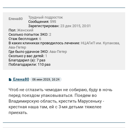
Трудный подросток
Елена80
Сообщения:
595
Зарегистрирован:
23 дек 2015, 20:01
Пол:
Женский
Сколько попыток ЭКО:
2
Стаж бесплодия:
6
В каких клиниках проводилось лечение:
НЦАГиП им. Кулакова,
Ава-Петер
Где было удачное ЭКО:
Ава-Петер
Сколько у вас детей:
1
Благодарил (а):
7 раз
Поблагодарили:
110 раз
С
Елена80
06 июн 2019, 16:24
о
о
Чтоб не сглазить чемодан не собираю, буду в ночь
б
щ
перед поездом упаковываться. Поедем во
е
Владимирскую область, крестить Марусеньку -
н
крестная наша там, ей с 3-мя детьми тяжелее
и
е
приехать.