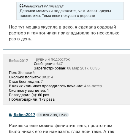
б
щ
Ромашка2147 писал(а):
е
Девочки мамочки подскажите , чем мазать укусы
н
насекомых. Тема весь покусан с деревне
и
е
Нас тут мошка укусила в веко, я сделала содовый
раствор и тампончики прикладывала по несколько
раз в день.
Трудный подросток
Бебик2017
Сообщения:
647
Зарегистрирован:
08 мар 2017, 00:35
Пол:
Женский
Сколько попыток ЭКО:
4
Стаж бесплодия:
7
В каких клиниках проводилось лечение:
Ава-петер
Сколько у вас детей:
1
Благодарил (а):
60 раз
Поблагодарили:
173 раза
С
Бебик2017
06 июн 2019, 11:38
о
о
Ромашка еще можно фенистил гель, просто нам
б
щ
было никак его не намазать, глаз всё- таки. А так