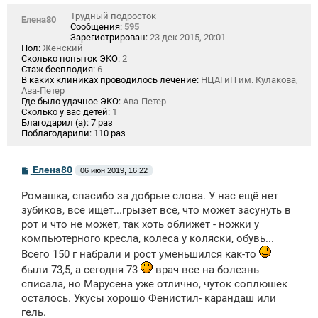
Трудный подросток
Елена80
Сообщения:
595
Зарегистрирован:
23 дек 2015, 20:01
Пол:
Женский
Сколько попыток ЭКО:
2
Стаж бесплодия:
6
В каких клиниках проводилось лечение:
НЦАГиП им. Кулакова,
Ава-Петер
Где было удачное ЭКО:
Ава-Петер
Сколько у вас детей:
1
Благодарил (а):
7 раз
Поблагодарили:
110 раз
С
Елена80
06 июн 2019, 16:22
о
о
Ромашка, спасибо за добрые слова. У нас ещё нет
б
щ
зубиков, все ищет...грызет все, что может засунуть в
е
рот и что не может, так хоть оближет - ножки у
н
компьютерного кресла, колеса у коляски, обувь...
и
е
Всего 150 г набрали и рост уменьшился как-то
были 73,5, а сегодня 73
врач все на болезнь
списала, но Марусена уже отлично, чуток соплюшек
осталось. Укусы хорошо Фенистил- карандаш или
гель.