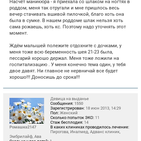
Насчёт маникюра - я приехала со шлаком на ногтях в
роддом, меня так отругали и мне пришлось весь
вечер стачивать вшивой пилочкой, благо хоть она
была в сумке. В нашем роддоме шлак нельзя хоть
сама рожаешь, хоть кс. Поэтому надо уточнять этот
момент.
Ждём малышей полежите отдохните с дочками, у
меня тоже всю беременность шея 21-23 была,
пессарий хорошо держал. Меня тоже ложили на
госпитализацию . У меня конечно тема один, у тебя
двое давят. Ни главное не нервничай все будет
хорошо!!! Доносишь до срока!!!
Девица на выданье
Сообщения:
1550
Зарегистрирован:
18 июн 2013, 14:29
Пол:
Женский
Сколько попыток ЭКО:
11
Стаж бесплодия:
14
Ромашка2147
В каких клиниках проводилось лечение:
Пирогова, Иналмед, Адванс клиник,
Эмбрилайф, Ава