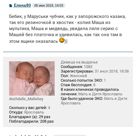
С
Елена80
05 июн 2019, 14:03
о
о
Бебик, у Маруськи чубчик, как у запорожского казака,
б
щ
так его резиночкой в хвостик - копия Маша из
е
мультика, Маша и медведь, увидела ляля серию с
н
Машей без платочка и удивилась, как так она там в
и
е
этом ящике оказалась
))
Девица на выданье
Сообщения:
1282
Зарегистрирован:
31 июл 2018, 18:58
Пол:
Женский
Сколько попыток ЭКО:
1
Стаж бесплодия:
8
В каких клиниках проводилось
лечение:
Мать и Дитя Ярославль
Где было удачное ЭКО:
Мать и Дитя
dozhdalis_Malishey
Ярославль
Сколько у вас детей:
4
Откуда:
Ярославль
Благодарил (а):
29 раз
Поблагодарили:
208 раз