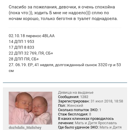
Спасибо за пожелания, девочки, я очень спокойна
(пока что:)), ходить Б мне не надоело))) сплю по
ночам хорошо, только беготня в туалет поднадоела.
02.10.18 перенос 4BLAA
14 ДПП 1 953
17 ДПП 8 833
22 ДПП 32 769, ПЯ, СБ+
28 ДПП ПЯ, СБ+
27. 06.19. ЕР, 41 неделя, долгожданный сынок 3320 гр и 53
см
Девица на выданье
Сообщения:
1282
Зарегистрирован:
31 июл 2018, 18:58
Пол:
Женский
Сколько попыток ЭКО:
1
Стаж бесплодия:
8
В каких клиниках проводилось
лечение:
Мать и Дитя Ярославль
Где было удачное ЭКО:
Мать и Дитя
dozhdalis_Malishey