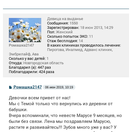
Девица на выданье
Сообщения:
1550
Зарегистрирован:
18 июн 2013, 14:29
Пол:
Женский
Сколько попыток ЭКО:
11
Стаж бесплодия:
14
Ромашка2147
В каких клиниках проводилось лечение:
Пирогова, Иналмед, Адванс клиник,
Эмбрилайф, Ава
Сколько у вас детей:
1
Откуда:
Новгородская область
Благодарил (а):
447 раз
Поблагодарили:
424 раза
С
Ромашка2147
06 июн 2019, 10:19
о
о
Девочки всем привет от нас!
б
щ
Мы с Темой только что вернулись из деревни от
е
бабушки.
н
Вчера вспоминали, что невесте Марусе 9 месяцев, но
и
е
были без связи. Лена мы поздравляем Марусю,
растите и развивайтесь!!! Зубов много уже у вас? У