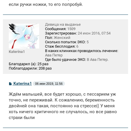
е
если ручки ножки, то его попробуй.
н
и
е
Девица на выданье
Сообщения:
1509
Зарегистрирован:
24 июн 2016, 07:54
Пол:
Женский
Сколько попыток ЭКО:
5
Стаж бесплодия:
6
В каких клиниках проводилось лечение:
Katerina1
Ава Петер
Где было удачное ЭКО:
В Ава Петер.
Благодарил (а):
25 раз
Поблагодарили:
208 раз
С
Katerina1
06 июн 2019, 11:56
о
о
Ждём малышей, все будет хорошо, с пессарием уж
б
щ
точно, не переживай. К сожалению, беременность
е
двойней она такая, постоянно на стрессе(( У меня
н
хоть ничего критичного не случалось, но все равно
и
е
страхи были