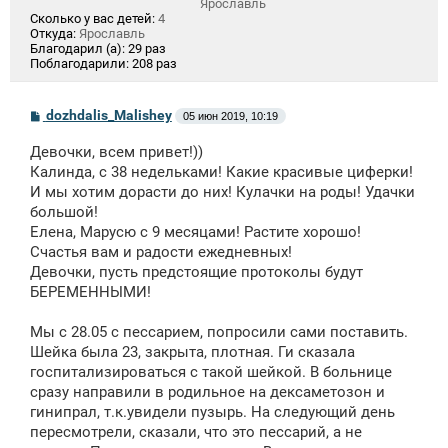
Ярославль
Сколько у вас детей:
4
Откуда:
Ярославль
Благодарил (а):
29 раз
Поблагодарили:
208 раз
С
dozhdalis_Malishey
05 июн 2019, 10:19
о
о
Девочки, всем привет!))
б
щ
Калинда, с 38 недельками! Какие красивые циферки!
е
И мы хотим дорасти до них! Кулачки на роды! Удачки
н
большой!
и
е
Елена, Марусю с 9 месяцами! Растите хорошо!
Счастья вам и радости ежедневных!
Девочки, пусть предстоящие протоколы будут
БЕРЕМЕННЫМИ!
Мы с 28.05 с пессарием, попросили сами поставить.
Шейка была 23, закрыта, плотная. Ги сказала
госпитализироваться с такой шейкой. В больнице
сразу направили в родильное на дексаметозон и
гинипрал, т.к.увидели пузырь. На следующий день
пересмотрели, сказали, что это пессарий, а не