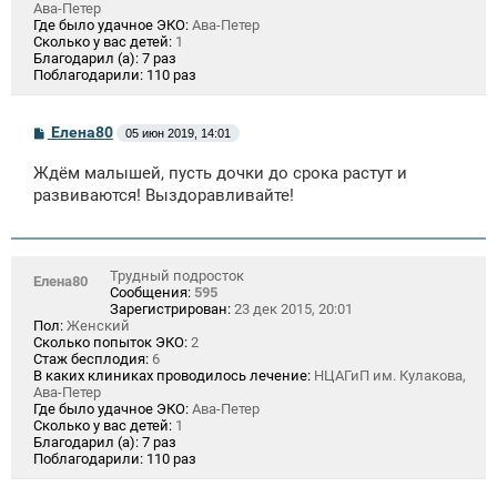
Ава-Петер
Где было удачное ЭКО:
Ава-Петер
Сколько у вас детей:
1
Благодарил (а):
7 раз
Поблагодарили:
110 раз
С
Елена80
05 июн 2019, 14:01
о
о
Ждём малышей, пусть дочки до срока растут и
б
щ
развиваются! Выздоравливайте!
е
н
и
е
Трудный подросток
Елена80
Сообщения:
595
Зарегистрирован:
23 дек 2015, 20:01
Пол:
Женский
Сколько попыток ЭКО:
2
Стаж бесплодия:
6
В каких клиниках проводилось лечение:
НЦАГиП им. Кулакова,
Ава-Петер
Где было удачное ЭКО:
Ава-Петер
Сколько у вас детей:
1
Благодарил (а):
7 раз
Поблагодарили:
110 раз