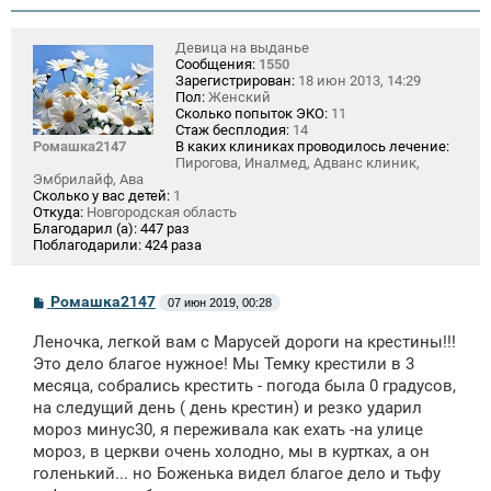
Девица на выданье
Сообщения:
1550
Зарегистрирован:
18 июн 2013, 14:29
Пол:
Женский
Сколько попыток ЭКО:
11
Стаж бесплодия:
14
Ромашка2147
В каких клиниках проводилось лечение:
Пирогова, Иналмед, Адванс клиник,
Эмбрилайф, Ава
Сколько у вас детей:
1
Откуда:
Новгородская область
Благодарил (а):
447 раз
Поблагодарили:
424 раза
С
Ромашка2147
07 июн 2019, 00:28
о
о
Леночка, легкой вам с Марусей дороги на крестины!!!
б
щ
Это дело благое нужное! Мы Темку крестили в 3
е
месяца, собрались крестить - погода была 0 градусов,
н
на следущий день ( день крестин) и резко ударил
и
е
мороз минус30, я переживала как ехать -на улице
мороз, в церкви очень холодно, мы в куртках, а он
голенький... но Боженька видел благое дело и тьфу