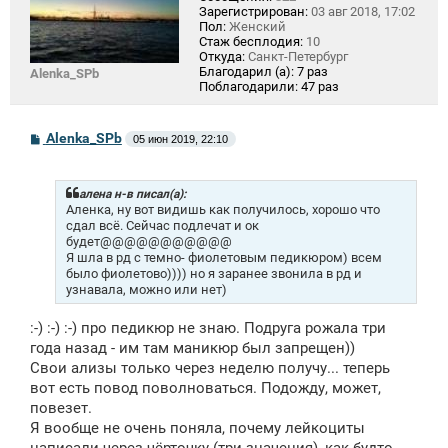
Зарегистрирован:
03 авг 2018, 17:02
Пол:
Женский
Стаж бесплодия:
10
Откуда:
Санкт-Петербург
Благодарил (а):
7 раз
Alenka_SPb
Поблагодарили:
47 раз
С
Alenka_SPb
05 июн 2019, 22:10
о
о
б
щ
алена н-в писал(а):
е
Аленка, ну вот видишь как получилось, хорошо что
н
сдал всё. Сейчас подлечат и ок
и
будет@@@@@@@@@@@
е
Я шла в рд с темно- фиолетовым педикюром) всем
было фиолетово)))) но я заранее звонила в рд и
узнавала, можно или нет)
:-) :-) :-) про педикюр не знаю. Подруга рожала три
года назад - им там маникюр был запрещен))
Свои ализы только через неделю получу... теперь
вот есть повод поволноваться. Подожду, может,
повезет.
Я вообще не очень поняла, почему лейкоциты