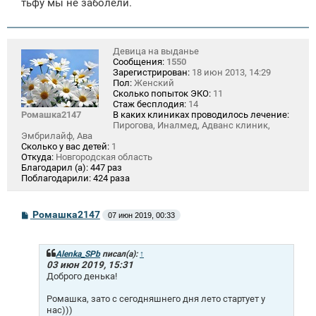
тьфу мы не заболели.
Девица на выданье
Сообщения:
1550
Зарегистрирован:
18 июн 2013, 14:29
Пол:
Женский
Сколько попыток ЭКО:
11
Стаж бесплодия:
14
Ромашка2147
В каких клиниках проводилось лечение:
Пирогова, Иналмед, Адванс клиник,
Эмбрилайф, Ава
Сколько у вас детей:
1
Откуда:
Новгородская область
Благодарил (а):
447 раз
Поблагодарили:
424 раза
С
Ромашка2147
07 июн 2019, 00:33
о
о
б
щ
Alenka_SPb
писал(а):
↑
е
03 июн 2019, 15:31
н
Доброго денька!
и
е
Ромашка, зато с сегодняшнего дня лето стартует у
нас)))