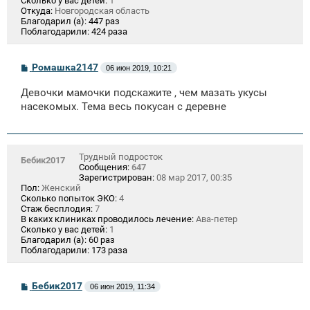
Сколько у вас детей:
1
Откуда:
Новгородская область
Благодарил (а):
447 раз
Поблагодарили:
424 раза
С
Ромашка2147
06 июн 2019, 10:21
о
о
Девочки мамочки подскажите , чем мазать укусы
б
щ
насекомых. Тема весь покусан с деревне
е
н
и
е
Трудный подросток
Бебик2017
Сообщения:
647
Зарегистрирован:
08 мар 2017, 00:35
Пол:
Женский
Сколько попыток ЭКО:
4
Стаж бесплодия:
7
В каких клиниках проводилось лечение:
Ава-петер
Сколько у вас детей:
1
Благодарил (а):
60 раз
Поблагодарили:
173 раза
С
Бебик2017
06 июн 2019, 11:34
о
о