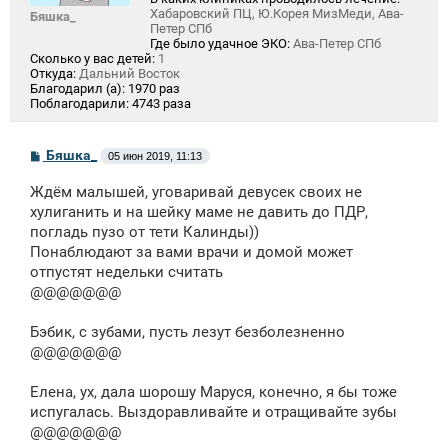
Хабаровский ПЦ, Ю.Корея МизМеди, Ава-
Бяшка_
Петер СПб
Где было удачное ЭКО:
Ава-Петер СПб
Сколько у вас детей:
1
Откуда:
Дальний Восток
Благодарил (а):
1970 раз
Поблагодарили:
4743 раза
С
Бяшка_
05 июн 2019, 11:13
о
о
Ждём малышей, уговаривай девусек своих не
б
щ
хулиганить и на шейку маме не давить до ПДР,
е
погладь пузо от тети Калинды))
н
Понаблюдают за вами врачи и домой может
и
е
отпустят недельки считать
@@@@@@@
Бэбик, с зубами, пусть лезут безболезненно
@@@@@@@
Елена, ух, дала шорошу Маруся, конечно, я бы тоже
испугалась. Выздоравливайте и отращивайте зубы
@@@@@@@