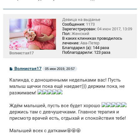
Девица на выданье
Сообщения:
1173
Зарегистрирован:
04 июн 2017, 13:09
Пол:
Женский
В каких клиниках проводилось
лечение:
Ава-Петер
Благодарил (а):
144 раза
Поблагодарили:
123 раза
Волнистая17
С
Волнистая17
05 июн 2019, 20:57
о
о
Калинда, с доношенными недельками вас! Пусть
б
щ
малыш щечки пока ещё наедает))) держим пока, не
е
разжимаем!
н
и
е
Ждём малышей, пусть все будет хорошо
держись там с девчушечками. Главное терапия и
присмотр врачей есть, отдыхай и спокойствия тебе!
Малышей всех с датками🤩🤩🤩