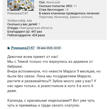
Пол:
Женский
Сколько попыток ЭКО:
11
Стаж бесплодия:
14
Ромашка2147
В каких клиниках проводилось лечение:
Пирогова, Иналмед, Адванс клиник,
Эмбрилайф, Ава
Сколько у вас детей:
1
Откуда:
Новгородская область
Благодарил (а):
447 раз
Поблагодарили:
424 раза
С
Ромашка2147
06 июн 2019, 10:20
о
о
Девочки всем привет от нас!
б
щ
Мы с Темой только что вернулись из деревни от
е
бабушки.
н
Вчера вспоминали, что невесте Марусе 9 месяцев, но
и
е
были без связи. Лена мы поздравляем Марусю,
растите и развивайтесь!!! Зубов много уже у вас? У
нас один только, в ровестников в кого 4 в кого 6
даже.
Калинда, с красивыми недельками!!! Вот уже чуть
чуть и прижмёшь к груди своего слатулю.