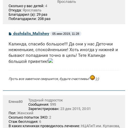
Ярославль
Сколько у вас детей:
4
Откуда:
Ярославль
Благодарил (а):
29 раз
Поблагодарили:
208 раз
С
dozhdalis_Malishey
05 июн 2019, 11:28
о
о
Калинда, спасибо большое!!! Да они у нас Деточки
б
щ
нежненькие, спокойненькие! Хоть иногда у нижней и
е
бывают попадания точно в цель! Тете Калинде
н
большой приветик!
и
е
Пусть все заветное свершится, будьте счастливы!
:);)
Трудный подросток
Елена80
Сообщения:
595
Зарегистрирован:
23 дек 2015, 20:01
Пол:
Женский
Сколько попыток ЭКО:
2
Стаж бесплодия:
6
В каких клиниках проводилось лечение:
НЦАГиП им. Кулакова,