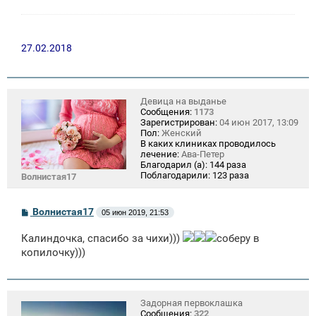
27.02.2018
Девица на выданье
Сообщения:
1173
Зарегистрирован:
04 июн 2017, 13:09
Пол:
Женский
В каких клиниках проводилось
лечение:
Ава-Петер
Благодарил (а):
144 раза
Поблагодарили:
123 раза
Волнистая17
С
Волнистая17
05 июн 2019, 21:53
о
о
Калиндочка, спасибо за чихи)))
соберу в
б
щ
копилочку)))
е
н
и
е
Задорная первоклашка
Сообщения:
322