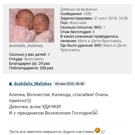
Девица на выданье
Сообщения:
1282
Зарегистрирован:
31 июл 2018, 18:58
Пол:
Женский
Сколько попыток ЭКО:
1
Стаж бесплодия:
8
В каких клиниках проводилось
лечение:
Мать и Дитя Ярославль
Где было удачное ЭКО:
Мать и Дитя
dozhdalis_Malishey
Ярославль
Сколько у вас детей:
4
Откуда:
Ярославль
Благодарил (а):
29 раз
Поблагодарили:
208 раз
С
dozhdalis_Malishey
06 июн 2019, 08:38
о
о
Аленка, Волнистая, Калинда, спасибки! Очень
б
щ
приятно!))
е
Девочки, всем УДАЧКИ!
н
И с праздником Вознесения Господне!
и
е
Пусть все заветное свершится, будьте счастливы!
:);)