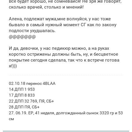
Все будет хорошо, не сомневайся! Не зря же говорят,
сколько врачей, столько и мнений!
Алена, подлежат мужа,мне волнуйся, у нас тоже
бывало в самый нужный момент СГ как по закону
подлости ухудшалась.
@@@@@@@
И да, девочки, у нас педикюр можно, а на руках
коротко острижены должны быть, ну, и бесцветное
покрытие сегодня сделала, так что к встрече готова
я!)))
02.10.18 перенос 4BLAA
14 ДПП 1 953
17 ДПП 8 833
22 ДПП 32 769, ПЯ, СБ+
28 ДПП ПЯ, СБ+
27. 06.19. ЕР, 41 неделя, долгожданный сынок 3320 гр и 53
см