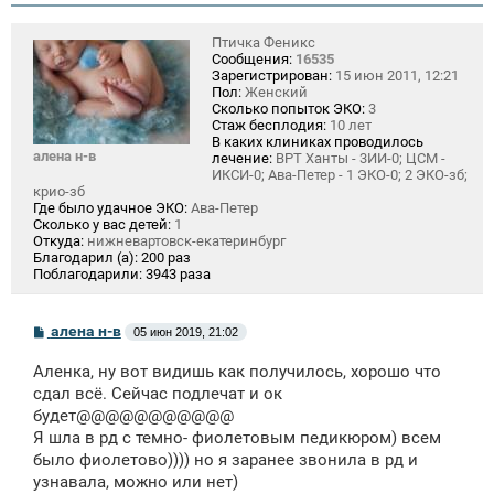
Птичка Феникс
Сообщения:
16535
Зарегистрирован:
15 июн 2011, 12:21
Пол:
Женский
Сколько попыток ЭКО:
3
Стаж бесплодия:
10 лет
В каких клиниках проводилось
алена н-в
лечение:
ВРТ Ханты - 3ИИ-0; ЦСМ -
ИКСИ-0; Ава-Петер - 1 ЭКО-0; 2 ЭКО-зб;
крио-зб
Где было удачное ЭКО:
Ава-Петер
Сколько у вас детей:
1
Откуда:
нижневартовск-екатеринбург
Благодарил (а):
200 раз
Поблагодарили:
3943 раза
С
алена н-в
05 июн 2019, 21:02
о
о
Аленка, ну вот видишь как получилось, хорошо что
б
щ
сдал всё. Сейчас подлечат и ок
е
будет@@@@@@@@@@@
н
Я шла в рд с темно- фиолетовым педикюром) всем
и
е
было фиолетово)))) но я заранее звонила в рд и
узнавала, можно или нет)