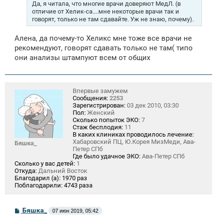
Да, я читала, что многие врачи доверяют МедЛ. (в
отличие от Хелик-са....мне некоторые врачи так и
говорят, только не там сдавайте. Уж не знаю, почему).
Алена, да почему-то Хеликс мне тоже все врачи не
рекомендуют, говорят сдавать только не там( типо
они анализы штампуют всем от общих
Впервые замужем
Сообщения:
2253
Зарегистрирован:
03 дек 2010, 03:30
Пол:
Женский
Сколько попыток ЭКО:
7
Стаж бесплодия:
11
В каких клиниках проводилось лечение:
Хабаровский ПЦ, Ю.Корея МизМеди, Ава-
Бяшка_
Петер СПб
Где было удачное ЭКО:
Ава-Петер СПб
Сколько у вас детей:
1
Откуда:
Дальний Восток
Благодарил (а):
1970 раз
Поблагодарили:
4743 раза
С
Бяшка_
07 июн 2019, 05:42
о