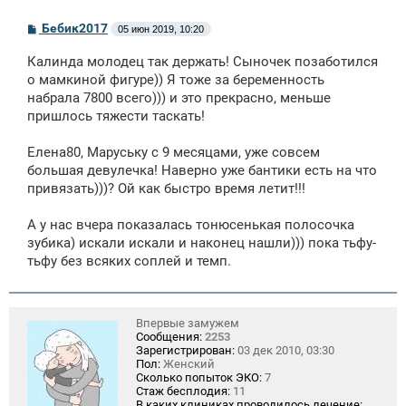
С
Бебик2017
05 июн 2019, 10:20
о
о
Калинда молодец так держать! Сыночек позаботился
б
щ
о мамкиной фигуре)) Я тоже за беременность
е
набрала 7800 всего))) и это прекрасно, меньше
н
пришлось тяжести таскать!
и
е
Елена80, Маруську с 9 месяцами, уже совсем
большая девулечка! Наверно уже бантики есть на что
привязать)))? Ой как быстро время летит!!!
А у нас вчера показалась тонюсенькая полосочка
зубика) искали искали и наконец нашли))) пока тьфу-
тьфу без всяких соплей и темп.
Впервые замужем
Сообщения:
2253
Зарегистрирован:
03 дек 2010, 03:30
Пол:
Женский
Сколько попыток ЭКО:
7
Стаж бесплодия:
11
В каких клиниках проводилось лечение: