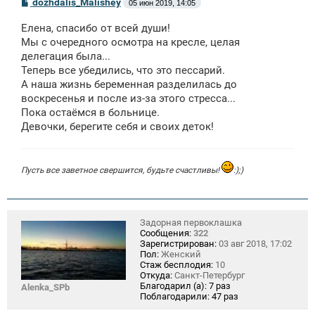
С
dozhdalis_Malishey
05 июн 2019, 14:05
о
о
Елена, спасибо от всей души!
б
щ
Мы с очередного осмотра на кресле, целая
е
делегация была...
н
Теперь все убедились, что это пессарий.
и
е
А наша жизнь беременная разделилась до
воскресенья и после из-за этого стресса...
Пока остаёмся в больнице.
Девочки, берегите себя и своих деток!
Пусть все заветное свершится, будьте счастливы!
:);)
Задорная первоклашка
Сообщения:
322
Зарегистрирован:
03 авг 2018, 17:02
Пол:
Женский
Стаж бесплодия:
10
Откуда:
Санкт-Петербург
Благодарил (а):
7 раз
Alenka_SPb
Поблагодарили:
47 раз