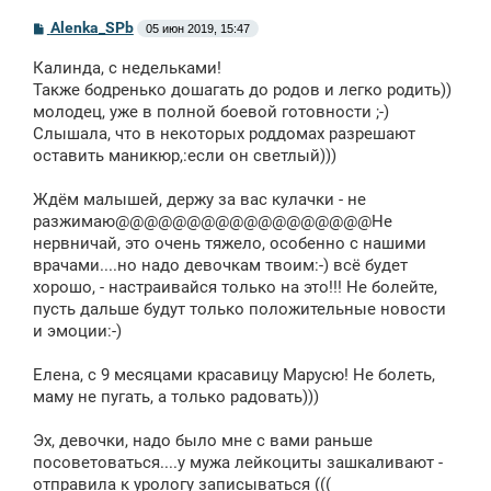
С
Alenka_SPb
05 июн 2019, 15:47
о
о
Калинда, с недельками!
б
щ
Также бодренько дошагать до родов и легко родить))
е
молодец, уже в полной боевой готовности ;-)
н
Слышала, что в некоторых роддомах разрешают
и
е
оставить маникюр,:если он светлый)))
Ждём малышей, держу за вас кулачки - не
разжимаю@@@@@@@@@@@@@@@@@@Не
нервничай, это очень тяжело, особенно с нашими
врачами....но надо девочкам твоим:-) всё будет
хорошо, - настраивайся только на это!!! Не болейте,
пусть дальше будут только положительные новости
и эмоции:-)
Елена, с 9 месяцами красавицу Марусю! Не болеть,
маму не пугать, а только радовать)))
Эх, девочки, надо было мне с вами раньше
посоветоваться....у мужа лейкоциты зашкаливают -
отправила к урологу записываться (((