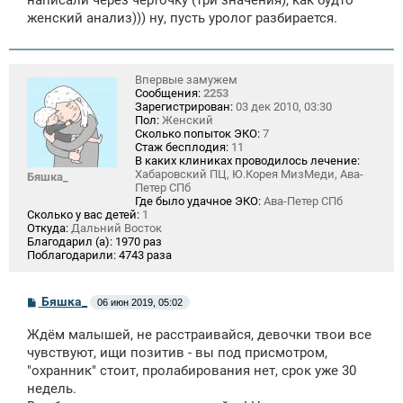
написали через чёрточку (три значения), как будто
женский анализ))) ну, пусть уролог разбирается.
Впервые замужем
Сообщения:
2253
Зарегистрирован:
03 дек 2010, 03:30
Пол:
Женский
Сколько попыток ЭКО:
7
Стаж бесплодия:
11
В каких клиниках проводилось лечение:
Хабаровский ПЦ, Ю.Корея МизМеди, Ава-
Бяшка_
Петер СПб
Где было удачное ЭКО:
Ава-Петер СПб
Сколько у вас детей:
1
Откуда:
Дальний Восток
Благодарил (а):
1970 раз
Поблагодарили:
4743 раза
С
Бяшка_
06 июн 2019, 05:02
о
о
Ждём малышей, не расстраивайся, девочки твои все
б
щ
чувствуют, ищи позитив - вы под присмотром,
е
"охранник" стоит, пролабирования нет, срок уже 30
н
недель.
и
е