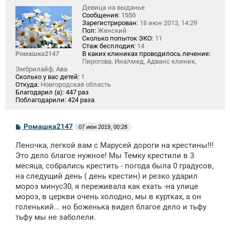
Девица на выданье
Сообщения:
1550
Зарегистрирован:
18 июн 2013, 14:29
Пол:
Женский
Сколько попыток ЭКО:
11
Стаж бесплодия:
14
Ромашка2147
В каких клиниках проводилось лечение:
Пирогова, Иналмед, Адванс клиник,
Эмбрилайф, Ава
Сколько у вас детей:
1
Откуда:
Новгородская область
Благодарил (а):
447 раз
Поблагодарили:
424 раза
С
Ромашка2147
07 июн 2019, 00:28
о
о
Леночка, легкой вам с Марусей дороги на крестины!!!
б
щ
Это дело благое нужное! Мы Темку крестили в 3
е
месяца, собрались крестить - погода была 0 градусов,
н
на следущий день ( день крестин) и резко ударил
и
е
мороз минус30, я переживала как ехать -на улице
мороз, в церкви очень холодно, мы в куртках, а он
голенький... но Боженька видел благое дело и тьфу
тьфу мы не заболели.