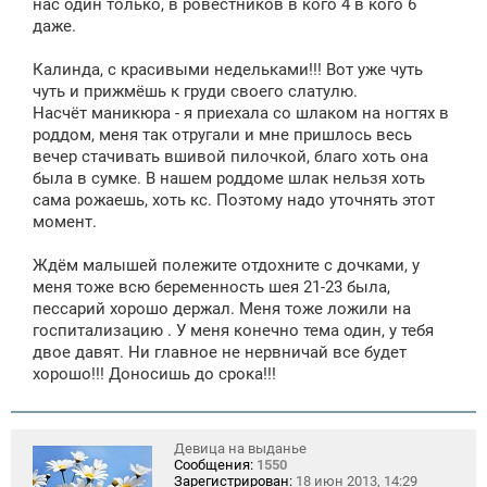
нас один только, в ровестников в кого 4 в кого 6
даже.
Калинда, с красивыми недельками!!! Вот уже чуть
чуть и прижмёшь к груди своего слатулю.
Насчёт маникюра - я приехала со шлаком на ногтях в
роддом, меня так отругали и мне пришлось весь
вечер стачивать вшивой пилочкой, благо хоть она
была в сумке. В нашем роддоме шлак нельзя хоть
сама рожаешь, хоть кс. Поэтому надо уточнять этот
момент.
Ждём малышей полежите отдохните с дочками, у
меня тоже всю беременность шея 21-23 была,
пессарий хорошо держал. Меня тоже ложили на
госпитализацию . У меня конечно тема один, у тебя
двое давят. Ни главное не нервничай все будет
хорошо!!! Доносишь до срока!!!
Девица на выданье
Сообщения:
1550
Зарегистрирован:
18 июн 2013, 14:29