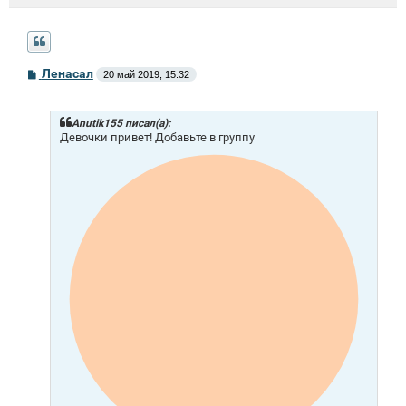
С
Ленасал
20 май 2019, 15:32
о
о
б
щ
Anutik155 писал(а):
е
Девочки привет! Добавьте в группу
н
и
е