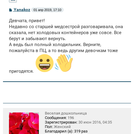
С
Yanakoz
01 апр 2019, 17:10
о
о
Девчата, привет!
б
щ
Недавно со старшей медсестрой разговаривала, она
е
сказала, нет холодовых контейнеров уже совсе. Все
н
берут и забывают вернуть.
и
е
А ведь был полный холодильник. Верните,
пожалуйста в ПЦ, а то ведь другим девочкам тоже
пригодятся.
Веселая дошкольница
Сообщения:
196
Зарегистрирован:
30 июн 2016, 04:35
Пол:
Женский
Благодарил (а):
319 раз