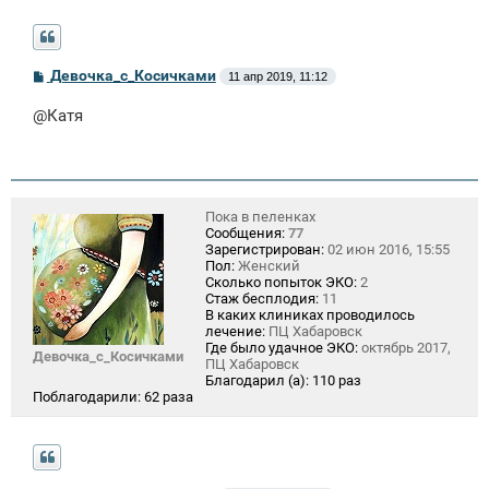
С
Девочка_с_Косичками
11 апр 2019, 11:12
о
о
@Катя
б
щ
е
н
и
е
Пока в пеленках
Сообщения:
77
Зарегистрирован:
02 июн 2016, 15:55
Пол:
Женский
Сколько попыток ЭКО:
2
Стаж бесплодия:
11
В каких клиниках проводилось
лечение:
ПЦ Хабаровск
Где было удачное ЭКО:
октябрь 2017,
Девочка_с_Косичками
ПЦ Хабаровск
Благодарил (а):
110 раз
Поблагодарили:
62 раза