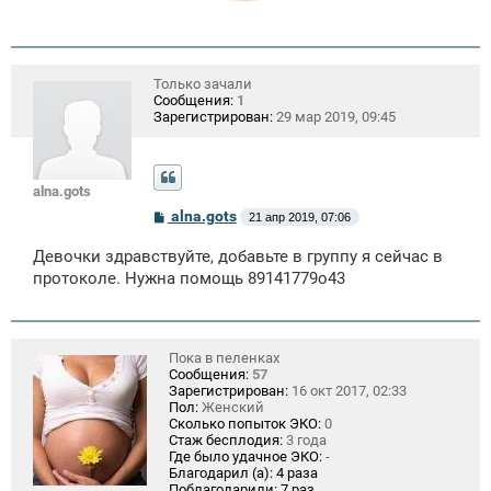
Только зачали
Сообщения:
1
Зарегистрирован:
29 мар 2019, 09:45
alna.gots
С
alna.gots
21 апр 2019, 07:06
о
о
Девочки здравствуйте, добавьте в группу я сейчас в
б
щ
протоколе. Нужна помощь 89141779о43
е
н
и
е
Пока в пеленках
Сообщения:
57
Зарегистрирован:
16 окт 2017, 02:33
Пол:
Женский
Сколько попыток ЭКО:
0
Стаж бесплодия:
3 года
Где было удачное ЭКО:
-
Благодарил (а):
4 раза
Поблагодарили:
7 раз