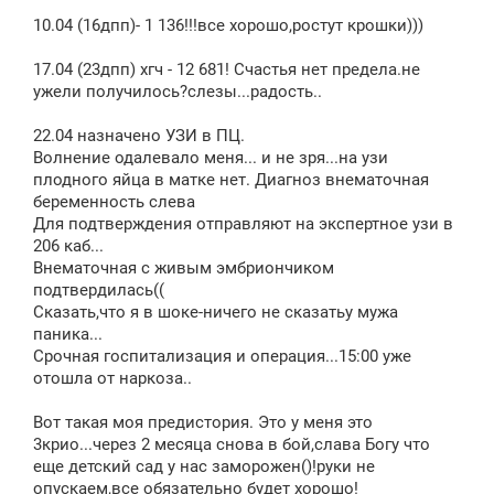
10.04 (16дпп)- 1 136!!!все хорошо,ростут крошки)))
17.04 (23дпп) хгч - 12 681! Счастья нет предела.не
ужели получилось?слезы...радость..
22.04 назначено УЗИ в ПЦ.
Волнение одалевало меня... и не зря...на узи
плодного яйца в матке нет. Диагноз внематочная
беременность слева
Для подтверждения отправляют на экспертное узи в
206 каб...
Внематочная с живым эмбриончиком
подтвердилась((
Сказать,что я в шоке-ничего не сказать
у мужа
паника...
Срочная госпитализация и операция...15:00 уже
отошла от наркоза..
Вот такая моя предистория. Это у меня это
3крио...через 2 месяца снова в бой,слава Богу что
еще детский сад у нас заморожен(
)!руки не
опускаем,все обязательно будет хорошо!