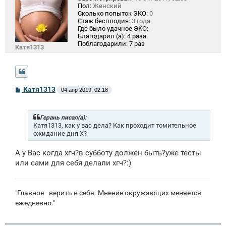
Пол:
Женский
Сколько попыток ЭКО:
0
Стаж бесплодия:
3 года
Где было удачное ЭКО:
-
Благодарил (а):
4 раза
Поблагодарили:
7 раз
Катя1313
С
Катя1313
04 апр 2019, 02:18
о
о
б
щ
Герань писал(а):
е
Катя1313, как у вас дела? Как проходит томительное
н
ожидание дня Х?
и
е
А у Вас когда хгч?в субботу должен быть?уже тесты
или сами для себя делали хгч?:)
"Главное - верить в себя. Мнение окружающих меняется
ежедневно."