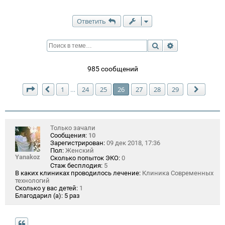
Ответить
Поиск
Расширенный п
985 сообщений
Страница
26
из
29
1
24
25
26
27
28
29
…
Пред.
След.
Только зачали
Сообщения:
10
Зарегистрирован:
09 дек 2018, 17:36
Пол:
Женский
Yanakoz
Сколько попыток ЭКО:
0
Стаж бесплодия:
5
В каких клиниках проводилось лечение:
Клиника Современных
технологий
Сколько у вас детей:
1
Благодарил (а):
5 раз