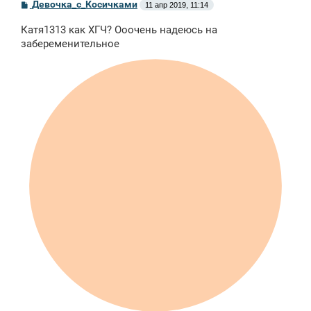
С
Девочка_с_Косичками
11 апр 2019, 11:14
о
о
Катя1313 как ХГЧ? Ооочень надеюсь на
б
щ
забеременительное
е
н
и
е