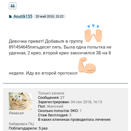
С
Anutik155
20 май 2019, 15:22
о
о
б
щ
е
н
Девочки привет! Добавьте в группу
и
891454645пятьдесят пять. Была одна попытка не
е
удачная, 2 крио, второй крио закончился ЗБ на 8
неделе. Иду во второй протокол
Только зачали
Сообщения:
27
Зарегистрирован:
04 сен 2018, 16:13
Пол:
Женский
Сколько попыток ЭКО:
1
Ленасал
Стаж бесплодия:
5
В каких клиниках проводилось лечение:
Хабаровск ПЦ
Поблагодарили:
5 раз