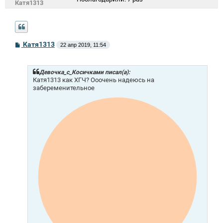
Катя1313
С
Катя1313
22 апр 2019, 11:54
о
о
б
щ
Девочка_с_Косичками писал(а):
е
Катя1313 как ХГЧ? Ооочень надеюсь на
н
забеременительное
и
е