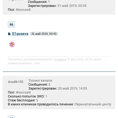
Сообщения:
1
Зарегистрирован:
31 май 2019, 03:35
Пол:
Женский
С
01guseva
31 май 2019, 03:43
о
о
б
щ
е
н
и
Последний раз редактировалось
01guseva
31 май 2019, 03:54, всего
е
редактировалось 1 раз.
Только зачали
Anutik155
Сообщения:
2
Зарегистрирован:
20 май 2019, 14:53
Пол:
Женский
Сколько попыток ЭКО:
1
Стаж бесплодия:
3
В каких клиниках проводилось лечение:
Перинатальный центр