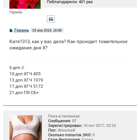
Поблагодарили:
401 раз
Герань
С
Герань
03 апр 2019, 16:08
о
о
Катя1313, как у вас дела? Как проходит томительное
б
щ
ожидание дня Х?
е
н
и
е
6 дпп //
10 дпп ХГЧ 405
13 дпп ХГЧ 1079
17 дпп ХГЧ 5172
21 дпп ПЯ СБ+
Пока в пеленках
Сообщения:
57
Зарегистрирован:
16 окт 2017, 02:33
Пол:
Женский
Сколько попыток ЭКО:
0
Стаж бесплодия:
3 года