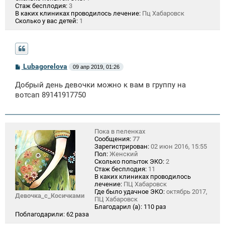
Стаж бесплодия:
3
В каких клиниках проводилось лечение:
Пц Хабаровск
Сколько у вас детей:
1
С
Lubagorelova
09 апр 2019, 01:26
о
о
Добрый день девочки можно к вам в группу на
б
щ
вотсап 89141917750
е
н
и
е
Пока в пеленках
Сообщения:
77
Зарегистрирован:
02 июн 2016, 15:55
Пол:
Женский
Сколько попыток ЭКО:
2
Стаж бесплодия:
11
В каких клиниках проводилось
лечение:
ПЦ Хабаровск
Где было удачное ЭКО:
октябрь 2017,
Девочка_с_Косичками
ПЦ Хабаровск
Благодарил (а):
110 раз
Поблагодарили:
62 раза