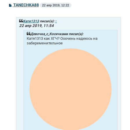
С
TANECHKA88
22 апр 2019, 12:22
о
о
б
щ
Катя1313
писал(а):
↑
е
22 апр 2019, 11:54
н
и
Девочка_с_Косичками писал(а):
е
Катя1313 как ХГЧ? Ооочень надеюсь на
забеременительное