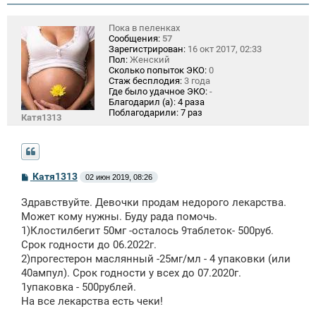
и
е
Пока в пеленках
Сообщения:
57
Зарегистрирован:
16 окт 2017, 02:33
Пол:
Женский
Сколько попыток ЭКО:
0
Стаж бесплодия:
3 года
Где было удачное ЭКО:
-
Благодарил (а):
4 раза
Поблагодарили:
7 раз
Катя1313
С
Катя1313
02 июн 2019, 08:26
о
о
Здравствуйте. Девочки продам недорого лекарства.
б
щ
Может кому нужны. Буду рада помочь.
е
1)Клостилбегит 50мг -осталось 9таблеток- 500руб.
н
Срок годности до 06.2022г.
и
е
2)прогестерон маслянный -25мг/мл - 4 упаковки (или
40ампул). Срок годности у всех до 07.2020г.
1упаковка - 500рублей.
На все лекарства есть чеки!