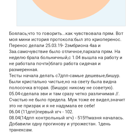
Боялась,что то говорить...как чувствовала прям. Вот
моя мини история протокола:был это криоперенос.
Перенос делали 25.03.19- 2эмбриона 4аа и
3аа.самочувствие было отличное,пархала прям. На
неделю брала больничный,с 1.04 вышла на работу и
не работала почти)благо работа сидячая и
размеренная.
Тесты начала делать с7дпп-самые дешевые,бишур.
Были кристально чистые,но на свету была видна
полосочка вторая. (Бишурс никому не советую).
05.04-сделала эви и там сразу четко различимая //.
Счастью не было предела. Муж тоже ее видел,значит
это не призрак и я не надумала ее себе!
06.04 (11дпп)первый хгч - 102.
08.04(14дпп контрольный хгч) - 515!!!мазня началась.
Добавили одну прогинову и утрожестан. 1день
транексам.