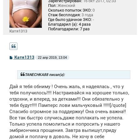
Зарегистрирован:
16 окт 2017, 02:33
Пол:
Женский
Сколько попыток ЭКО:
0
Стаж бесплодия:
3 года
Где было удачное ЭКО:
-
Благодарил (а):
4 раза
Поблагодарили:
7 раз
Катя1313
С
Катя1313
22 апр 2019, 13:04
о
о
б
щ
TANECHKA88 писал(а):
е
н
Дай я тебя обниму ! Очень жаль, я надеялась , что у
и
е
тебя получилось!!!! Настраивайся на хорошее только,
отдохни, и вперед, за детками!!! Они обязательно у
тебя будут!!!! Памперс лови мальчуковый !!!!![/quote]
Спасибо огромное за поддержку! Она очень важна!!
Все так быстро случись,даже поплакать не успела.
Только успела помолиться и попросить у нашего
эмбриончика прощения. Завтра выпишут,приду
домой и поплачу в доволь. Не хочу в себе