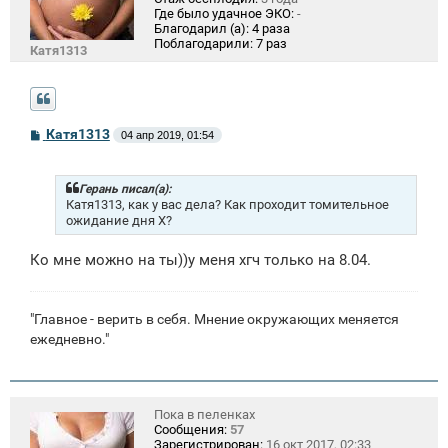
Где было удачное ЭКО:
-
Благодарил (а):
4 раза
Поблагодарили:
7 раз
Катя1313
С
Катя1313
04 апр 2019, 01:54
о
о
б
щ
Герань писал(а):
е
Катя1313, как у вас дела? Как проходит томительное
н
ожидание дня Х?
и
е
Ко мне можно на ты))у меня хгч только на 8.04
.
"Главное - верить в себя. Мнение окружающих меняется
ежедневно."
Пока в пеленках
Сообщения:
57
Зарегистрирован:
16 окт 2017, 02:33