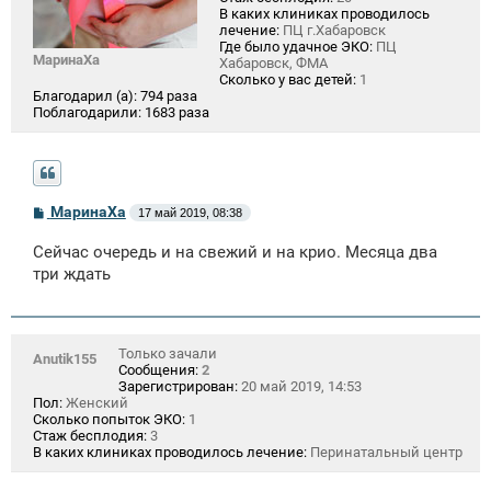
В каких клиниках проводилось
лечение:
ПЦ г.Хабаровск
Где было удачное ЭКО:
ПЦ
МаринаХа
Хабаровск, ФМА
Сколько у вас детей:
1
Благодарил (а):
794 раза
Поблагодарили:
1683 раза
С
МаринаХа
17 май 2019, 08:38
о
о
Сейчас очередь и на свежий и на крио. Месяца два
б
щ
три ждать
е
н
и
е
Только зачали
Anutik155
Сообщения:
2
Зарегистрирован:
20 май 2019, 14:53
Пол:
Женский
Сколько попыток ЭКО:
1
Стаж бесплодия:
3
В каких клиниках проводилось лечение:
Перинатальный центр