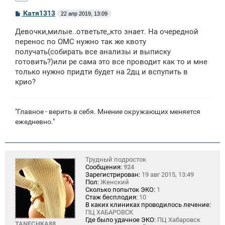
С
Катя1313
22 апр 2019, 13:09
о
о
Девочки,милые..ответьте,,кто знает. На очередной
б
щ
перенос по ОМС нужно так же квоту
е
получать(собирать все анализы и выписку
н
готовить?)или ре сама это все проводит как то и мне
и
е
только нужно придти будет на 2дц и вспупить в
крио?
"Главное - верить в себя. Мнение окружающих меняется
ежедневно."
Трудный подросток
Сообщения:
924
Зарегистрирован:
19 авг 2015, 13:49
Пол:
Женский
Сколько попыток ЭКО:
1
Стаж бесплодия:
10
В каких клиниках проводилось лечение:
ПЦ ХАБАРОВСК
Где было удачное ЭКО:
ПЦ Хабаровск
TANECHKA88