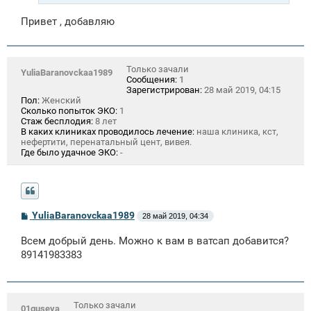
Привет , добавляю
Только зачали
YuliaBaranovckaa1989
Сообщения:
1
Зарегистрирован:
28 май 2019, 04:15
Пол:
Женский
Сколько попыток ЭКО:
1
Стаж бесплодия:
8 лет
В каких клиниках проводилось лечение:
наша клиника, кст,
нефертити, перенатальный цент, вивея.
Где было удачное ЭКО:
-
С
YuliaBaranovckaa1989
28 май 2019, 04:34
о
о
Всем добрый день. Можно к вам в ватсап добавится?
б
щ
89141983383
е
н
и
е
Только зачали
01guseva