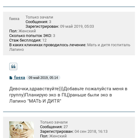
Только зачали
faexa
Сообщения:
3
Зарегистрирован:
09 май 2019, 05:03
Пол:
Женский
Сколько попыток ЭКО:
3
Стаж бесплодия:
12
В каких клиниках проводилось лечение:
Мать и дитя госпиталь
Лапино
С
faexa
09 май 2019, 05:14
о
о
Девочки,здравствуйте)))Добавьте пожалуйста меня в
б
щ
группу)Планирую эко в ПЦ)раньше были эко в
е
Лапино "МАТЬ И ДИТЯ"
н
и
е
Только зачали
Сообщения:
27
Зарегистрирован:
04 сен 2018, 16:13
Пол:
Женский