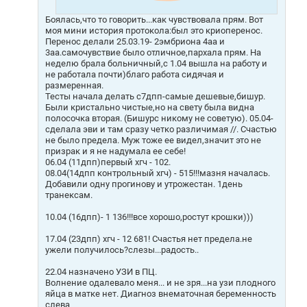
Боялась,что то говорить...как чувствовала прям. Вот
моя мини история протокола:был это криоперенос.
Перенос делали 25.03.19- 2эмбриона 4аа и
3аа.самочувствие было отличное,пархала прям. На
неделю брала больничный,с 1.04 вышла на работу и
не работала почти)благо работа сидячая и
размеренная.
Тесты начала делать с7дпп-самые дешевые,бишур.
Были кристально чистые,но на свету была видна
полосочка вторая. (Бишурс никому не советую). 05.04-
сделала эви и там сразу четко различимая //. Счастью
не было предела. Муж тоже ее видел,значит это не
призрак и я не надумала ее себе!
06.04 (11дпп)первый хгч - 102.
08.04(14дпп контрольный хгч) - 515!!!мазня началась.
Добавили одну прогинову и утрожестан. 1день
транексам.
10.04 (16дпп)- 1 136!!!все хорошо,ростут крошки)))
17.04 (23дпп) хгч - 12 681! Счастья нет предела.не
ужели получилось?слезы...радость..
22.04 назначено УЗИ в ПЦ.
Волнение одалевало меня... и не зря...на узи плодного
яйца в матке нет. Диагноз внематочная беременность
слева