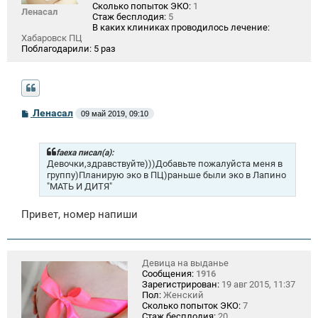
Сколько попыток ЭКО:
1
Ленасал
Стаж бесплодия:
5
В каких клиниках проводилось лечение:
Хабаровск ПЦ
Поблагодарили:
5 раз
С
Ленасал
09 май 2019, 09:10
о
о
б
щ
faexa писал(а):
е
Девочки,здравствуйте)))Добавьте пожалуйста меня в
н
группу)Планирую эко в ПЦ)раньше были эко в Лапино
и
"МАТЬ И ДИТЯ"
е
Привет, номер напиши
Девица на выданье
Сообщения:
1916
Зарегистрирован:
19 авг 2015, 11:37
Пол:
Женский
Сколько попыток ЭКО:
7
Стаж бесплодия:
20