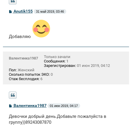
С
Anutik155
31 май 2019, 03:46
о
о
б
щ
е
н
Добавляю
и
е
Только зачали
Валентинка1987
Сообщения:
1
Зарегистрирован:
01 июн 2019, 04:12
Пол:
Женский
Сколько попыток ЭКО:
0
Стаж бесплодия:
6
С
Валентинка1987
01 июн 2019, 04:17
о
о
Девочки добрый день.Добавьте пожалуйста в
б
щ
группу))89243087870
е
н