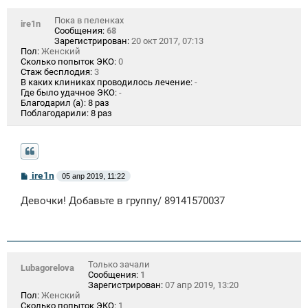
Пока в пеленках
ire1n
Сообщения:
68
Зарегистрирован:
20 окт 2017, 07:13
Пол:
Женский
Сколько попыток ЭКО:
0
Стаж бесплодия:
3
В каких клиниках проводилось лечение:
-
Где было удачное ЭКО:
-
Благодарил (а):
8 раз
Поблагодарили:
8 раз
С
ire1n
05 апр 2019, 11:22
о
о
Девочки! Добавьте в группу/ 89141570037
б
щ
е
н
и
е
Только зачали
Lubagorelova
Сообщения:
1
Зарегистрирован:
07 апр 2019, 13:20
Пол:
Женский
Сколько попыток ЭКО:
1