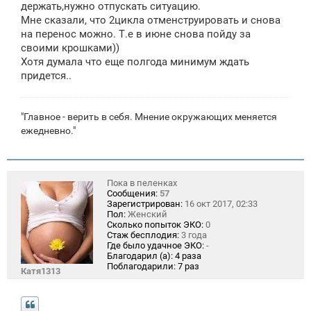
держать,нужно отпускать ситуацию.
Мне сказали, что 2цикла отменструировать и снова
на перенос можно. Т.е в июне снова пойду за
своими крошками))
Хотя думала что еще полгода минимум ждать
придется..
"Главное - верить в себя. Мнение окружающих меняется
ежедневно."
Пока в пеленках
Сообщения:
57
Зарегистрирован:
16 окт 2017, 02:33
Пол:
Женский
Сколько попыток ЭКО:
0
Стаж бесплодия:
3 года
Где было удачное ЭКО:
-
Благодарил (а):
4 раза
Поблагодарили:
7 раз
Катя1313