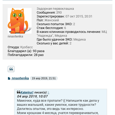
Задорная первоклашка
Сообщения:
293
Зарегистрирован:
07 окт 2015, 20:31
Пол:
Женский
Сколько попыток ЭКО:
2
Стаж бесплодия:
6
В каких клиниках проводилось лечение:
МЦ
"Надежда", Медика
nnastenka
Где было удачное ЭКО:
Медика
Сколько у вас детей:
2
Откуда:
Кузбасс
Благодарил (а):
93 раза
Поблагодарили:
28 раз
С
nnastenka
19 апр 2019, 21:51
о
о
б
щ
Katerina1
писал(а):
↑
е
04 апр 2019, 10:07
н
Мамочки, куда все пропали? (( Напишите как дела у
и
ваших малышей, какие умелки, какие трудности?
е
Делитесь опытом, это ведь так интересно.
Моим крошкам 4 месяца, учатся переворачиваться,