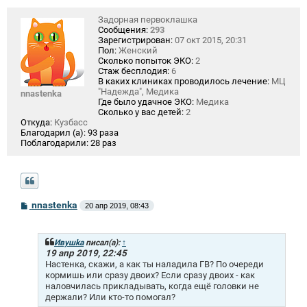
Задорная первоклашка
Сообщения:
293
Зарегистрирован:
07 окт 2015, 20:31
Пол:
Женский
Сколько попыток ЭКО:
2
Стаж бесплодия:
6
В каких клиниках проводилось лечение:
МЦ
"Надежда", Медика
nnastenka
Где было удачное ЭКО:
Медика
Сколько у вас детей:
2
Откуда:
Кузбасс
Благодарил (а):
93 раза
Поблагодарили:
28 раз
С
nnastenka
20 апр 2019, 08:43
о
о
б
щ
Ивушkа
писал(а):
↑
е
19 апр 2019, 22:45
н
Настенка, скажи, а как ты наладила ГВ? По очереди
и
кормишь или сразу двоих? Если сразу двоих - как
е
наловчилась прикладывать, когда ещё головки не
держали? Или кто-то помогал?