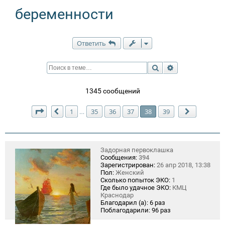
беременности
Ответить
Поиск
Расширенный п
1345 сообщений
Страница
38
из
39
1
35
36
37
38
39
…
Пред.
След.
Задорная первоклашка
Сообщения:
394
Зарегистрирован:
26 апр 2018, 13:38
Пол:
Женский
Сколько попыток ЭКО:
1
Где было удачное ЭКО:
КМЦ
Краснодар
Благодарил (а):
6 раз
Поблагодарили:
96 раз