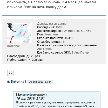
покормить, а я сплю всю ночь. С 4 месяцев начали
прикорм. Уже на ночь кашку даем.
Девица на выданье
Сообщения:
1509
Зарегистрирован:
24 июн 2016, 07:54
Пол:
Женский
Сколько попыток ЭКО:
5
Стаж бесплодия:
6
В каких клиниках проводилось лечение:
Katerina1
Ава Петер
Где было удачное ЭКО:
В Ава Петер.
Благодарил (а):
25 раз
Поблагодарили:
208 раз
С
Katerina1
20 апр 2019, 13:44
о
о
б
щ
nnastenka
писал(а):
↑
е
19 апр 2019, 21:51
н
Я своих к раннему укладыванию приучила: подъем в
и
7, отбой в 20.00, просыпаемся на кормление 2-3 раза.
е