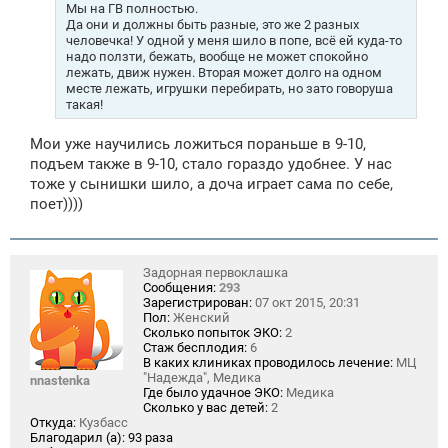
Мы на ГВ полностью.
Да они и должны быть разные, это же 2 разных
человечка! У одной у меня шило в попе, всё ей куда-то
надо ползти, бежать, вообще не может спокойно
лежать, движ нужен. Вторая может долго на одном
месте лежать, игрушки перебирать, но зато говоруша
такая!
Мои уже научились ложиться пораньше в 9-10,
подъем также в 9-10, стало гораздо удобнее. У нас
тоже у сынишки шило, а доча играет сама по себе,
поет))))
Задорная первоклашка
Сообщения:
293
Зарегистрирован:
07 окт 2015, 20:31
Пол:
Женский
Сколько попыток ЭКО:
2
Стаж бесплодия:
6
В каких клиниках проводилось лечение:
МЦ
"Надежда", Медика
nnastenka
Где было удачное ЭКО:
Медика
Сколько у вас детей:
2
Откуда:
Кузбасс
Благодарил (а):
93 раза