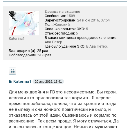
и
е
Девица на выданье
Сообщения:
1509
Зарегистрирован:
24 июн 2016, 07:54
Пол:
Женский
Сколько попыток ЭКО:
5
Стаж бесплодия:
6
В каких клиниках проводилось лечение:
Katerina1
Ава Петер
Где было удачное ЭКО:
В Ава Петер.
Благодарил (а):
25 раз
Поблагодарили:
208 раз
С
Katerina1
20 апр 2019, 13:41
о
о
Для меня двойня и ГВ это несовместимо. Вы герои,
б
щ
девочки кто приловчился так кормить. Я первое
е
время попробовала, поняла, что из кровати я тогда
н
не вылезу и сна ночного практически не было, и
и
е
отказалась от этой идеи. Сцеживаюсь и кормлю по
расписанию . Так всем проще. Я могу отлучиться. Да
и высыпаюсь в конце концов. Ночью их муж может