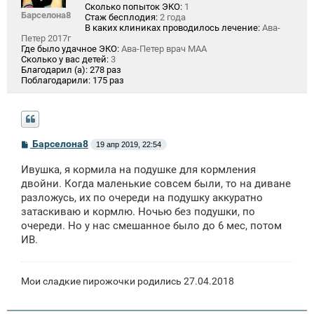
Сколько попыток ЭКО:
1
Барселона8
Стаж бесплодия:
2 года
В каких клиниках проводилось лечение:
Ава-
Петер 2017г
Где было удачное ЭКО:
Ава-Петер врач МАА
Сколько у вас детей:
3
Благодарил (а):
278 раз
Поблагодарили:
175 раз
С
Барселона8
19 апр 2019, 22:54
о
о
Ивушка, я кормила на подушке для кормления
б
щ
двойни. Когда маленькие совсем были, то на диване
е
разложусь, их по очереди на подушку аккуратно
н
затаскиваю и кормлю. Ночью без подушки, по
и
е
очереди. Но у нас смешанное было до 6 мес, потом
ИВ.
Мои сладкие пирожочки родились 27.04.2018