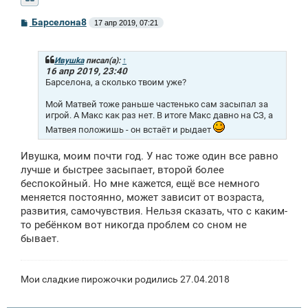
С
Барселона8
17 апр 2019, 07:21
о
о
б
щ
Ивушkа
писал(а):
↑
е
16 апр 2019, 23:40
н
Барселона, а сколько твоим уже?
и
е
Мой Матвей тоже раньше частенько сам засыпал за
игрой. А Макс как раз нет. В итоге Макс давно на СЗ, а
Матвея положишь - он встаёт и рыдает
Ивушка, моим почти год. У нас тоже один все равно
лучше и быстрее засыпает, второй более
беспокойный. Но мне кажется, ещё все немного
меняется постоянно, может зависит от возраста,
развития, самочувствия. Нельзя сказать, что с каким-
то ребёнком вот никогда проблем со сном не
бывает.
Мои сладкие пирожочки родились 27.04.2018