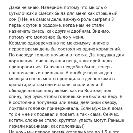
Даже не знаю. Наверное, потому что мысль о
бутылочках и смесях была для меня как страшный
сон )) Не, на самом деле, важную роль сыграли 3
первых суток в роддоме, когда нам не стали
назначать смесь, как другим двойням. Видимо,
потому что молозиво было у меня.
Кормлю одновременно по максимуму, иначе в
первое время день бы состоял из одних кормлений.
По очереди только ночью и в гостях. Да, подушка для
кормления - очень нужная вещь, к которой надо
приноровиться. Сначала неудобно было, теперь
наловчилась и привыкла. А вообще первых два
месяца я очень много проводила с девчонками в
кровати, мы там ели и спали, спали и ели. Я
обкладывалась подушками, как на Востоке, под
спину, под руки, чтобы головешки не были на весу. Я
в состоянии полулежа или лежа, девчонки сверху,
локтями головки придерживала. Если муж был дома,
то он мне их подавал и подает, а так - сама. Сейчас,
кстати, сложнее стало, крутятся, упасть могут. Раньше
лежали кабачками, как положишь))
На ночь мы первое время уходили часа по 1,5, и это