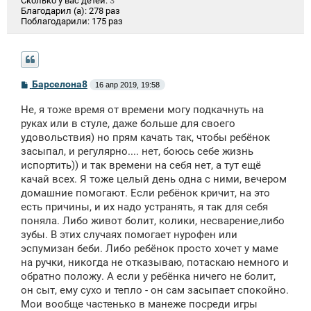
Сколько у вас детей:
3
Благодарил (а):
278 раз
Поблагодарили:
175 раз
С
Барселона8
16 апр 2019, 19:58
о
о
Не, я тоже время от времени могу подкачнуть на
б
щ
руках или в стуле, даже больше для своего
е
удовольствия) но прям качать так, чтобы ребёнок
н
засыпал, и регулярно.... нет, боюсь себе жизнь
и
е
испортить)) и так времени на себя нет, а тут ещё
качай всех. Я тоже целый день одна с ними, вечером
домашние помогают. Если ребёнок кричит, на это
есть причины, и их надо устранять, я так для себя
поняла. Либо живот болит, колики, несварение,либо
зубы. В этих случаях помогает нурофен или
эспумизан беби. Либо ребёнок просто хочет у маме
на ручки, никогда не отказываю, потаскаю немного и
обратно положу. А если у ребёнка ничего не болит,
он сыт, ему сухо и тепло - он сам засыпает спокойно.
Мои вообще частенько в манеже посреди игры