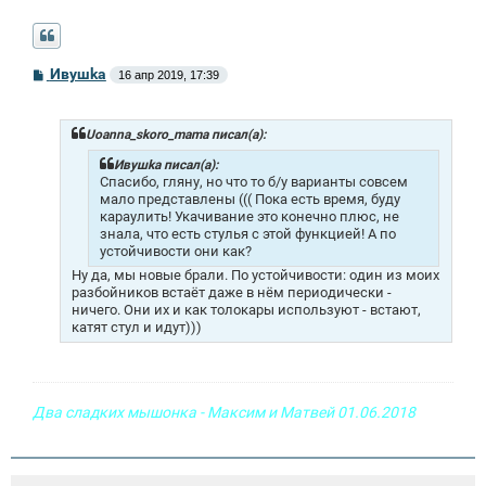
С
Ивушkа
16 апр 2019, 17:39
о
о
б
щ
Uoanna_skoro_mama писал(а):
е
н
Ивушkа писал(а):
и
Спасибо, гляну, но что то б/у варианты совсем
е
мало представлены ((( Пока есть время, буду
караулить! Укачивание это конечно плюс, не
знала, что есть стулья с этой функцией! А по
устойчивости они как?
Ну да, мы новые брали. По устойчивости: один из моих
разбойников встаёт даже в нём периодически -
ничего. Они их и как толокары используют - встают,
катят стул и идут)))
Два сладких мышонка - Максим и Матвей 01.06.2018