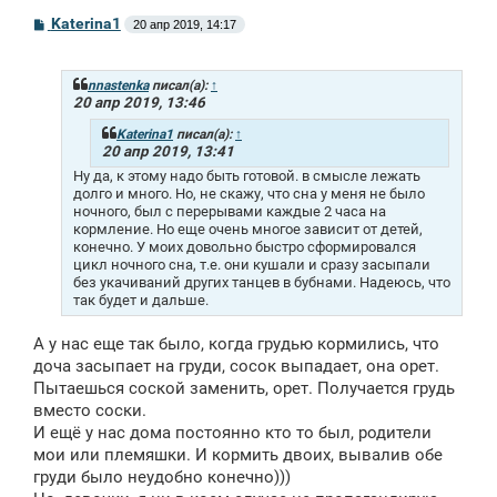
С
Katerina1
20 апр 2019, 14:17
о
о
б
щ
nnastenka
писал(а):
↑
е
20 апр 2019, 13:46
н
и
Katerina1
писал(а):
↑
е
20 апр 2019, 13:41
Ну да, к этому надо быть готовой. в смысле лежать
долго и много. Но, не скажу, что сна у меня не было
ночного, был с перерывами каждые 2 часа на
кормление. Но еще очень многое зависит от детей,
конечно. У моих довольно быстро сформировался
цикл ночного сна, т.е. они кушали и сразу засыпали
без укачиваний других танцев в бубнами. Надеюсь, что
так будет и дальше.
А у нас еще так было, когда грудью кормились, что
доча засыпает на груди, сосок выпадает, она орет.
Пытаешься соской заменить, орет. Получается грудь
вместо соски.
И ещё у нас дома постоянно кто то был, родители
мои или племяшки. И кормить двоих, вывалив обе
груди было неудобно конечно)))