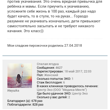
против укачивания. Это очень вредная привычка для
ребёнка и мамы. Если приучить к укачиванию,
усложните себе жизнь в 100 раз, каждый раз надо
будет качать, то в стуле, то на руках... Гораздо
разумнее не укачивать изначально, дети привыкают
самостоятельно засыпать и не требуют никакого
качания. Это класс))
Мои сладкие пирожочки родились 27.04.2018
Спелая ягодка
Сообщения:
4627
Зарегистрирован:
18 май 2017, 22:03
Пол:
Женский
Сколько попыток ЭКО:
1
Стаж бесплодия:
6
В каких клиниках проводилось лечение:
Центр Эко (ООО "Медика-Менте")
Ивушkа
Где было удачное ЭКО:
Центр Эко
Сколько у вас детей:
2
Благодарил (а):
678 раз
Поблагодарили:
828 раз