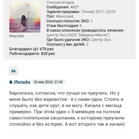
Спелая ягодка
Сообщения:
4627
Зарегистрирован:
18 май 2017, 22:03
Пол:
Женский
Сколько попыток ЭКО:
1
Стаж бесплодия:
6
В каких клиниках проводилось лечение:
Центр Эко (ООО "Медика-Менте")
Ивушkа
Где было удачное ЭКО:
Центр Эко
Сколько у вас детей:
2
Благодарил (а):
678 раз
Поблагодарили:
828 раз
С
Ивушkа
16 апр 2019, 17:42
о
о
Барселона, согласна, что лучше не приучать. Но у
б
щ
меня было без вариантов - я с ними одна. Стоять и
е
слушать, как дети орут, я не могу. Качала с месяца
н
примерно. При этом один с 8 мемяцев на полном
и
е
самостоятельном засыпании, к которому приучили
спокойно и без истерик. А вот второго так и качаю)