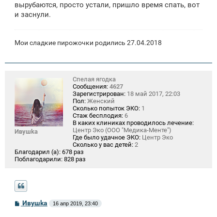
вырубаются, просто устали, пришло время спать, вот
и заснули.
Мои сладкие пирожочки родились 27.04.2018
Спелая ягодка
Сообщения:
4627
Зарегистрирован:
18 май 2017, 22:03
Пол:
Женский
Сколько попыток ЭКО:
1
Стаж бесплодия:
6
В каких клиниках проводилось лечение:
Центр Эко (ООО "Медика-Менте")
Ивушkа
Где было удачное ЭКО:
Центр Эко
Сколько у вас детей:
2
Благодарил (а):
678 раз
Поблагодарили:
828 раз
С
Ивушkа
16 апр 2019, 23:40
о
о