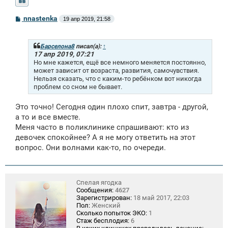
С
nnastenka
19 апр 2019, 21:58
о
о
б
щ
Барселона8
писал(а):
↑
е
17 апр 2019, 07:21
н
Но мне кажется, ещё все немного меняется постоянно,
и
может зависит от возраста, развития, самочувствия.
е
Нельзя сказать, что с каким-то ребёнком вот никогда
проблем со сном не бывает.
Это точно! Сегодня один плохо спит, завтра - другой,
а то и все вместе.
Меня часто в поликлинике спрашивают: кто из
девочек спокойнее? А я не могу ответить на этот
вопрос. Они волнами как-то, по очереди.
Спелая ягодка
Сообщения:
4627
Зарегистрирован:
18 май 2017, 22:03
Пол:
Женский
Сколько попыток ЭКО:
1
Стаж бесплодия:
6