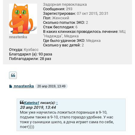
Задорная первоклашка
Сообщения:
293
Зарегистрирован:
07 окт 2015, 20:31
Пол:
Женский
Сколько попыток ЭКО:
2
Стаж бесплодия:
6
В каких клиниках проводилось лечение:
МЦ
"Надежда", Медика
nnastenka
Где было удачное ЭКО:
Медика
Сколько у вас детей:
2
Откуда:
Кузбасс
Благодарил (а):
93 раза
Поблагодарили:
28 раз
С
nnastenka
20 апр 2019, 13:49
о
о
б
щ
Katerina1
писал(а):
↑
е
20 апр 2019, 13:44
н
Мои уже научились ложиться пораньше в 9-10,
и
подъем также в 9-10, стало гораздо удобнее. У нас
е
тоже у сынишки шило, а доча играет сама по себе,
поет))))