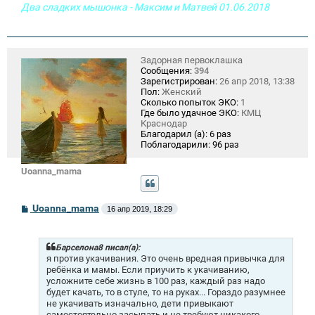
Два сладких мышонка - Максим и Матвей 01.06.2018
Задорная первоклашка
Сообщения:
394
Зарегистрирован:
26 апр 2018, 13:38
Пол:
Женский
Сколько попыток ЭКО:
1
Где было удачное ЭКО:
КМЦ
Краснодар
Благодарил (а):
6 раз
Поблагодарили:
96 раз
Uoanna_mama
С
Uoanna_mama
16 апр 2019, 18:29
о
о
б
щ
Барселона8 писал(а):
е
я против укачивания. Это очень вредная привычка для
н
ребёнка и мамы. Если приучить к укачиванию,
и
усложните себе жизнь в 100 раз, каждый раз надо
е
будет качать, то в стуле, то на руках... Гораздо разумнее
не укачивать изначально, дети привыкают
самостоятельно засыпать и не требуют никакого