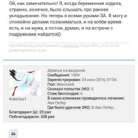
Ой, как замечательно! Я, когда беременная ходила,
странно, конечно, было слышать про раннее
укладывание. Но теперь я всеми руками ЗА. Я могу и
спокойно делами позаниматься, и на хобби время
есть, и на мужа, а потом, думаю, и на встречи с
подружками найдется))
Последний раз редактировалось
nnastenka
20 апр 2019, 16:19, всего
редактировалось 1 раз.
Девица на выданье
Сообщения:
1509
Зарегистрирован:
24 июн 2016, 07:54
Пол:
Женский
Сколько попыток ЭКО:
5
Стаж бесплодия:
6
В каких клиниках проводилось лечение:
Katerina1
Ава Петер
Где было удачное ЭКО:
В Ава Петер.
Благодарил (а):
25 раз
Поблагодарили:
208 раз