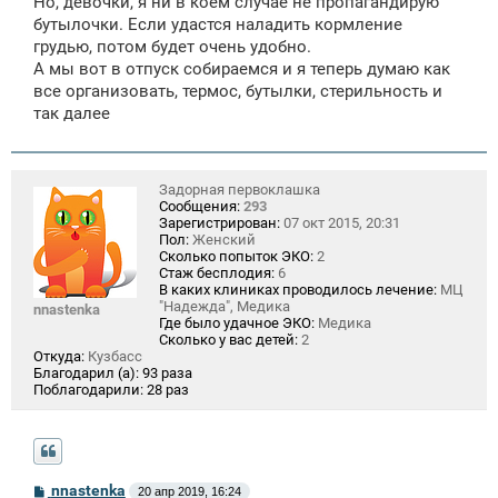
Но, девочки, я ни в коем случае не пропагандирую
бутылочки. Если удастся наладить кормление
грудью, потом будет очень удобно.
А мы вот в отпуск собираемся и я теперь думаю как
все организовать, термос, бутылки, стерильность и
так далее
Задорная первоклашка
Сообщения:
293
Зарегистрирован:
07 окт 2015, 20:31
Пол:
Женский
Сколько попыток ЭКО:
2
Стаж бесплодия:
6
В каких клиниках проводилось лечение:
МЦ
"Надежда", Медика
nnastenka
Где было удачное ЭКО:
Медика
Сколько у вас детей:
2
Откуда:
Кузбасс
Благодарил (а):
93 раза
Поблагодарили:
28 раз
С
nnastenka
20 апр 2019, 16:24