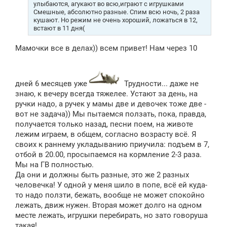
улыбаются, агукают во всю,играют с игрушками
Смешные, абсолютно разные. Спим всю ночь, 2 раза
кушают. Но режим не очень хороший, ложаться в 12,
встают в 11 дня(
Мамочки все в делах)) всем привет! Нам через 10
дней 6 месяцев уже
Трудности... даже не
знаю, к вечеру всегда тяжелее. Устают за день, на
ручки надо, а ручек у мамы две и девочек тоже две -
вот не задача)) Мы пытаемся ползать, пока, правда,
получается только назад, песни поем, на животе
лежим играем, в общем, согласно возрасту всё. Я
своих к раннему укладыванию приучила: подъем в 7,
отбой в 20.00, просыпаемся на кормление 2-3 раза.
Мы на ГВ полностью.
Да они и должны быть разные, это же 2 разных
человечка! У одной у меня шило в попе, всё ей куда-
то надо ползти, бежать, вообще не может спокойно
лежать, движ нужен. Вторая может долго на одном
месте лежать, игрушки перебирать, но зато говоруша
такая!