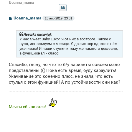
Uoanna_mama
С
Uoanna_mama
15 апр 2019, 23:31
о
о
б
щ
Ивушkа писал(а):
е
У нас Sweet Baby Luxor. Я от них в восторге. Также с
н
нуля, используем с месяца. Я до сих пор одного в нём
и
укачиваю! И наши стулья к тому же намного дешевле,
е
а функционал - класс!
Спасибо, гляну, но что то б/у варианты совсем мало
представлены ((( Пока есть время, буду караулить!
Укачивание это конечно плюс, не знала, что есть
стулья с этой функцией! А по устойчивости они как?
Мечты сбываются!