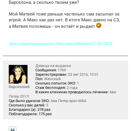
Барселона, а сколько твоим уже?
б
щ
е
Мой Матвей тоже раньше частенько сам засыпал за
н
игрой. А Макс как раз нет. В итоге Макс давно на СЗ,
и
е
а Матвея положишь - он встаёт и рыдает
Два сладких мышонка - Максим и Матвей 01.06.2018
Девица на выданье
Сообщения:
1769
Зарегистрирован:
03 авг 2016, 10:01
Пол:
Женский
Сколько попыток ЭКО:
1
Барселона8
Стаж бесплодия:
2 года
В каких клиниках проводилось лечение:
Ава-
Петер 2017г
Где было удачное ЭКО:
Ава-Петер врач МАА
Сколько у вас детей:
3
Благодарил (а):
278 раз
Поблагодарили:
175 раз