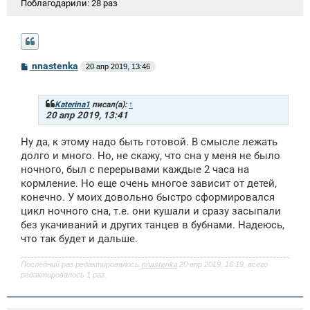
Поблагодарили:
28 раз
С
nnastenka
20 апр 2019, 13:46
о
о
б
щ
Katerina1
писал(а):
↑
е
20 апр 2019, 13:41
н
и
Ну да, к этому надо быть готовой. В смысле лежать
е
долго и много. Но, не скажу, что сна у меня не было
ночного, был с перерывами каждые 2 часа на
кормление. Но еще очень многое зависит от детей,
конечно. У моих довольно быстро сформировался
цикл ночного сна, т.е. они кушали и сразу засыпали
без укачиваний и других танцев в бубнами. Надеюсь,
что так будет и дальше.
Последний раз редактировалось
nnastenka
20 апр 2019, 16:19, всего
редактировалось 1 раз.