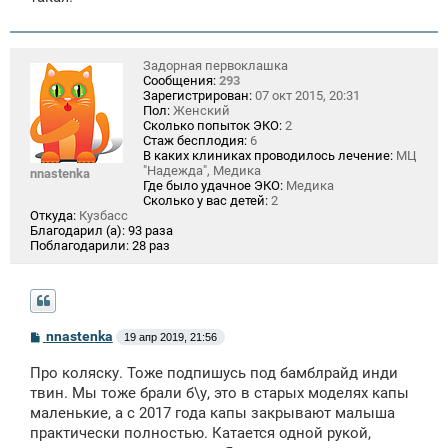
Задорная первоклашка
Сообщения:
293
Зарегистрирован:
07 окт 2015, 20:31
Пол:
Женский
Сколько попыток ЭКО:
2
Стаж бесплодия:
6
В каких клиниках проводилось лечение:
МЦ
"Надежда", Медика
nnastenka
Где было удачное ЭКО:
Медика
Сколько у вас детей:
2
Откуда:
Кузбасс
Благодарил (а):
93 раза
Поблагодарили:
28 раз
С
nnastenka
19 апр 2019, 21:56
о
о
Про коляску. Тоже подпишусь под бамблрайд инди
б
щ
твин. Мы тоже брали б\у, это в старых моделях капы
е
маленькие, а с 2017 года капы закрывают малыша
н
практически полностью. Катается одной рукой,
и
е