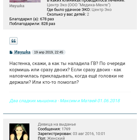
В каких клиниках проводилось лечение:
Центр Эко (ООО "Медика-Менте")
Ивушkа
Где было удачное ЭКО:
Центр Эко
Сколько у вас детей:
2
Благодарил (а):
678 раз
Поблагодарили:
828 раз
С
Ивушkа
19 апр 2019, 22:45
о
о
Настенка, скажи, а как ты наладила ГВ? По очереди
б
щ
кормишь или сразу двоих? Если сразу двоих - как
е
наловчилась прикладывать, когда ещё головки не
н
держали? Или кто-то помогал?
и
е
Два сладких мышонка - Максим и Матвей 01.06.2018
Девица на выданье
Сообщения:
1769
Зарегистрирован:
03 авг 2016, 10:01
Пол:
Женский