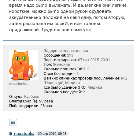
время надо было вылежать. И да, мелкие они легкие,
короткие, можно было одной рукой орудовать,
аккуратненько положил на себя одну, потом вторую,
затем рассовала им соскИ, и всё, головы
придерживай. Трудятся они сами уже.
Задорная первоклашка
Сообщения:
293
Зарегистрирован:
07 окт 2015, 20:31
Пол:
Женский
Сколько попыток ЭКО:
2
Стаж бесплодия:
6
В каких клиниках проводилось лечение:
МЦ
"Надежда", Медика
nnastenka
Где было удачное ЭКО:
Медика
Сколько у вас детей:
2
Откуда:
Кузбасс
Благодарил (а):
93 раза
Поблагодарили:
28 раз
С
nnastenka
20 апр 2019, 09:25
о