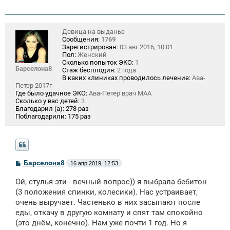
Девица на выданье
Сообщения:
1769
Зарегистрирован:
03 авг 2016, 10:01
Пол:
Женский
Сколько попыток ЭКО:
1
Барселона8
Стаж бесплодия:
2 года
В каких клиниках проводилось лечение:
Ава-
Петер 2017г
Где было удачное ЭКО:
Ава-Петер врач МАА
Сколько у вас детей:
3
Благодарил (а):
278 раз
Поблагодарили:
175 раз
С
Барселона8
16 апр 2019, 12:53
о
о
Ой, стулья эти - вечный вопрос)) я выбрала бебитон
б
щ
(3 положения спинки, колесики). Нас устраивает,
е
очень выручает. Частенько в них засыпают после
н
еды, откачу в другую комнату и спят там спокойно
и
е
(это днём, конечно). Нам уже почти 1 год. Но я