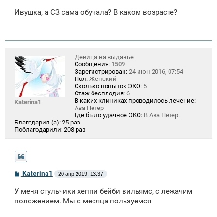
о
Ивушка, а СЗ сама обучала? В каком возрасте?
б
щ
е
н
и
е
Девица на выданье
Сообщения:
1509
Зарегистрирован:
24 июн 2016, 07:54
Пол:
Женский
Сколько попыток ЭКО:
5
Стаж бесплодия:
6
В каких клиниках проводилось лечение:
Katerina1
Ава Петер
Где было удачное ЭКО:
В Ава Петер.
Благодарил (а):
25 раз
Поблагодарили:
208 раз
С
Katerina1
20 апр 2019, 13:37
о
о
У меня стульчики хеппи бейби вильямс, с лежачим
б
щ
положением. Мы с месяца пользуемся
е
н