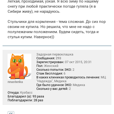
легкая, проходимая, узкая. Я всю зиму по нашему
снегу при любой практически погоде гуляла (я в
Сибири живу), не нарадуюсь.
Стульчики для кормления - тема сложная. До сих пор
своим не купила. Но решила, что мне не надо с
полулежачим положением. Будем сидеть, тогда и
стулья купим. Наверное))
Задорная первоклашка
Сообщения:
293
Зарегистрирован:
07 окт 2015, 20:31
Пол:
Женский
Сколько попыток ЭКО:
2
Стаж бесплодия:
6
В каких клиниках проводилось лечение:
МЦ
"Надежда", Медика
nnastenka
Где было удачное ЭКО:
Медика
Сколько у вас детей:
2
Откуда:
Кузбасс
Благодарил (а):
93 раза
Поблагодарили:
28 раз