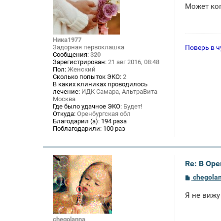
о
Может ког
б
щ
е
н
и
Ника1977
е
Поверь в ч
Задорная первоклашка
Сообщения:
320
Зарегистрирован:
21 авг 2016, 08:48
Пол:
Женский
Сколько попыток ЭКО:
2
В каких клиниках проводилось
лечение:
ИДК Самара, АльтраВита
Москва
Где было удачное ЭКО:
Будет!
Откуда:
Оренбургская обл
Благодарил (а):
194 раза
Поблагодарили:
100 раз
Re: В Оре
С
chegola
о
о
Я не вижу
б
щ
е
н
chegolanna