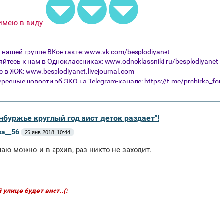
 имею в виду
 нашей группе ВКонтакте:
www.vk.com/besplodiyanet
йтесь к нам в Одноклассниках:
www.odnoklassniki.ru/besplodiyanet
ас в ЖЖ:
www.besplodiyanet.livejournal.com
ресные новости об ЭКО на Telegram-канале: https://t.me/probirka_f
нбуржье круглый год аист деток раздает"!
sa__56
26 янв 2018, 10:44
маю можно и в архив, раз никто не заходит.
 улице будет аист..(: