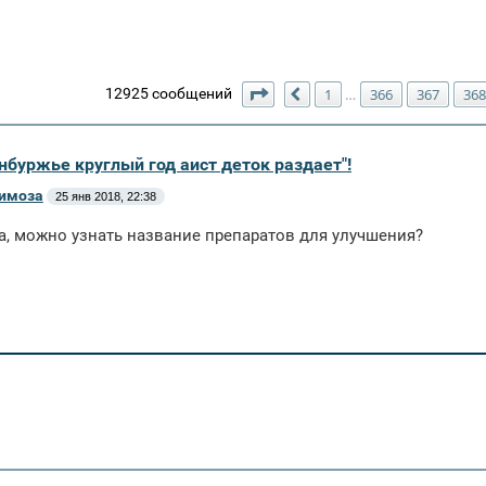
Страница
370
из
370
12925 сообщений
1
366
367
368
…
Пред.
нбуржье круглый год аист деток раздает"!
Мимоза
25 янв 2018, 22:38
a, можно узнать название препаратов для улучшения?