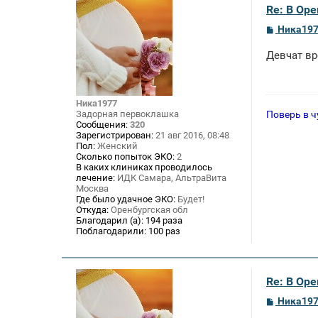
Re: В Оре
С
Ника19
о
о
Девчат вр
б
щ
е
н
и
Ника1977
е
Поверь в ч
Задорная первоклашка
Сообщения:
320
Зарегистрирован:
21 авг 2016, 08:48
Пол:
Женский
Сколько попыток ЭКО:
2
В каких клиниках проводилось
лечение:
ИДК Самара, АльтраВита
Москва
Где было удачное ЭКО:
Будет!
Откуда:
Оренбургская обл
Благодарил (а):
194 раза
Поблагодарили:
100 раз
Re: В Оре
С
Ника19
о