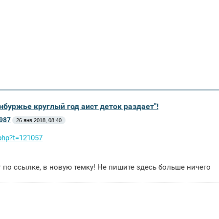
нбуржье круглый год аист деток раздает"!
987
26 янв 2018, 08:40
php?t=121057
 по ссылке, в новую темку! Не пишите здесь больше ничего