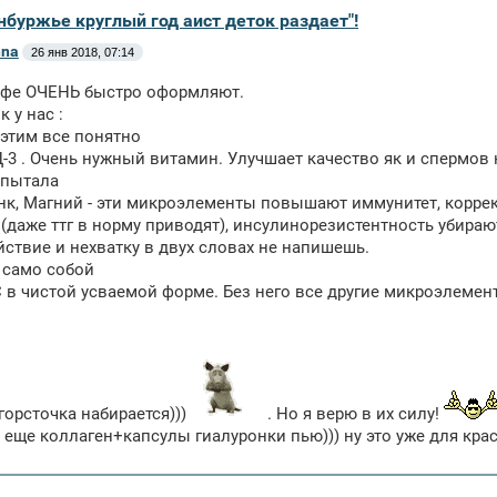
нбуржье круглый год аист деток раздает"!
nna
26 янв 2018, 07:14
йфе ОЧЕНЬ быстро оформляют.
 у нас :
с этим все понятно
-3 . Очень нужный витамин. Улучшает качество як и спермов
спытала
нк, Магний - эти микроэлементы повышают иммунитет, коррек
(даже ттг в норму приводят), инсулинорезистентность убираю
ствие и нехватку в двух словах не напишешь.
 само собой
 в чистой усваемой форме. Без него все другие микроэлемен
 горсточка набирается)))
. Но я верю в их силу!
и еще коллаген+капсулы гиалуронки пью))) ну это уже для кра