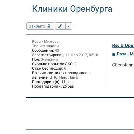
Клиники Оренбурга
Закрыто
Роза - Мимоза
Re: В Оре
Только зачали
Сообщения:
43
С
Роза - 
Зарегистрирован:
11 мар 2017, 02:16
о
Пол:
Женский
о
Сколько попыток ЭКО:
3
Chegolann
б
Стаж бесплодия:
6
щ
В каких клиниках проводилось
е
лечение:
ЦПС, Нью Лайф
н
Благодарил (а):
11 раз
и
Поблагодарили:
26 раз
е