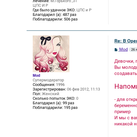
лечение:
М.Горького ,31
ЦПС И Р
Где было удачное ЭКО:
ЦПС и Р
Благодарил (а):
487 раз
Поблагодарили:
506 раз
Re: В Оре
С
Mod
26 
о
о
Девочки, 
б
щ
Вы молодц
е
создавать
н
Mod
и
Супермодератор
е
Сообщения:
1996
Напом
Зарегистрирован:
06 фев 2012, 11:13
Пол:
Женский
Сколько попыток ЭКО:
0
- для отк
Благодарил (а):
99 раз
беременно
Поблагодарили:
195 раз
пример
И мы с ва
никакой н