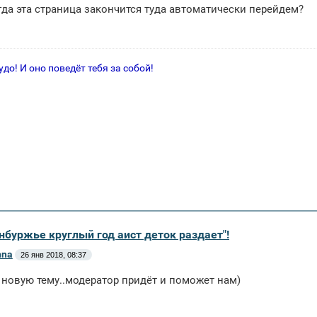
да эта страница закончится туда автоматически перейдем?
удо! И оно поведёт тебя за собой!
нбуржье круглый год аист деток раздает"!
nna
26 янв 2018, 08:37
 новую тему..модератор придёт и поможет нам)