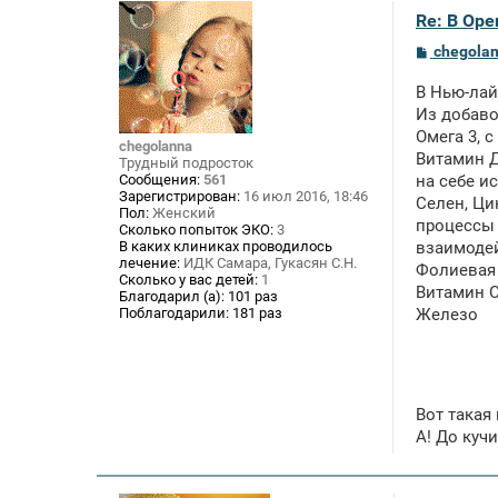
Re: В Оре
С
chegola
о
о
В Нью-ла
б
щ
Из добавок
е
Омега 3, 
н
chegolanna
Витамин Д
и
Трудный подросток
е
Сообщения:
561
на себе и
Зарегистрирован:
16 июл 2016, 18:46
Селен, Ци
Пол:
Женский
процессы 
Сколько попыток ЭКО:
3
В каких клиниках проводилось
взаимодей
лечение:
ИДК Самара, Гукасян С.Н.
Фолиевая
Сколько у вас детей:
1
Витамин С
Благодарил (а):
101 раз
Поблагодарили:
181 раз
Железо
Вот такая
А! До куч