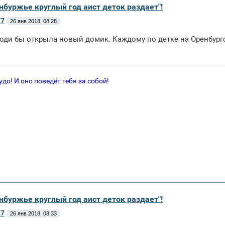
нбуржье круглый год аист деток раздает"!
77
26 янв 2018, 08:28
оди бы открыла новый домик. Каждому по детке на Оренбургск
удо! И оно поведёт тебя за собой!
нбуржье круглый год аист деток раздает"!
77
26 янв 2018, 08:33