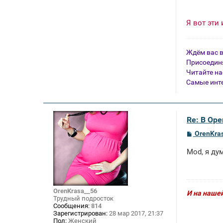
Я вот эти
Ждём вас в
Присоединя
Читайте н
Самые инте
Re: В Оре
С
OrenKra
о
о
Mod, я ду
б
щ
е
н
и
е
OrenKrasa__56
И на нашей
Трудный подросток
Сообщения:
814
Зарегистрирован:
28 мар 2017, 21:37
Пол:
Женский