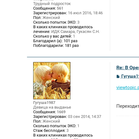
и
Трудный подросток
е
Сообщения:
561
Зарегистрирован:
16 июл 2016, 18:46
Пол:
Женский
Сколько попыток ЭКО:
3
В каких клиниках проводилось
лечение:
ИДК Самара, Гукасян С.Н.
Сколько у вас детей:
1
Благодарил (а):
101 раз
Поблагодарили:
181 раз
Re: В Оре
С
Гугуша1
о
о
viewtopic.
б
щ
е
н
Гугуша1987
Переходит
и
Девица на выданье
е
Сообщения:
1669
Зарегистрирован:
03 сен 2014, 14:37
Пол:
Женский
Сколько попыток ЭКО:
1
Стаж бесплодия:
3
В каких клиниках проводилось