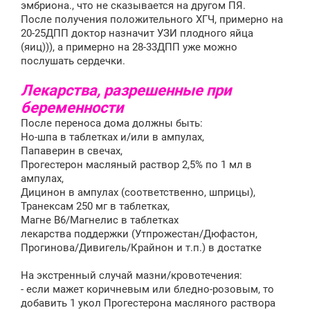
эмбриона., что не сказывается на другом ПЯ.
После получения положительного ХГЧ, примерно на
20-25ДПП доктор назначит УЗИ плодного яйца
(яиц))), а примерно на 28-33ДПП уже можно
послушать сердечки.
Лекарства, разрешенные при
беременности
После переноса дома должны быть:
Но-шпа в таблетках и/или в ампулах,
Папаверин в свечах,
Прогестерон масляный раствор 2,5% по 1 мл в
ампулах,
Дицинон в ампулах (соответственно, шприцы),
Транексам 250 мг в таблетках,
Магне B6/Магнелис в таблетках
лекарства поддержки (Утпрожестан/Дюфастон,
Прогинова/Дивигель/Крайнон и т.п.) в достатке
На экстренный случай мазни/кровотечения:
- если мажет коричневым или бледно-розовым, то
добавить 1 укол Прогестерона масляного раствора