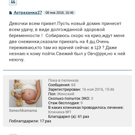
С
Астраханка27
08 янв 2018, 16:46
о
о
Девочки всем привет.Пусть новый домик принесет
б
щ
всем удачу, в виде долгожданной здоровой
е
беременности！ Собираюсь скоро на крио,ждут меня
н
две снежинки,сказали приехать на 4 дц.Очень
и
е
переживаю,кто там из врачей сейчас в ЦЭ ? Даже
незнаю к кому пойти.Свежий был у Овч@рук,но к ней
нехочу.
Пока в пеленках
Сообщения:
63
Зарегистрирован:
16 ноя 2016, 15:46
Пол:
Женский
Сколько попыток ЭКО:
3
Стаж бесплодия:
9
В каких клиниках проводилось лечение:
Senechkamama
Клиника №1
Благодарил (а):
61 раз
Поблагодарили:
17 раз