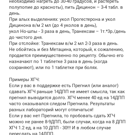
необходимо нагреть до 30-40 градусов, и растереть
полупопие до красноты), пить Дицинон – 3-4 табл. в
день.
При алых выделениях: укол Прогестерона и укол
Дицинона в/м 2 мл (до 4 уколов в день),
укол Но-шпы - 3 раза в день, Транексам – 1т.*3р./день
до чистого дня.
При отслойке: Транексам в/м 2 мл 2-3 раза в день.
Не обойтись и без Метацина, который, к сожалению,
продается преимущественно по рецепту. Обычно его
назначают по 1 таблетке 3 раза в день (когда
сохраняют), или по 1 таблетке при болях.
Примеры ХГЧ:
Если у вас в поддержке есть Прегнил (или аналог)
сдавать ХГЧ раньше 14ДПП не имеет смысла, так как
прегнил выводится долго. ХГЧ менее 40 ед на 14ДПП
часто оказывался следом Прегнила. Результаты
разных лабораторий могут отличаться!
Если у вас нет Прегнила, то пробовать сдать ХГЧ
можно не ранее 8-9ДПП, были случаи, когда на 8 ДПП
ХГЧ 1.2 ед, а на 10 ДПП - 30!!! И в любом случае
пересдать на 14ДПП.