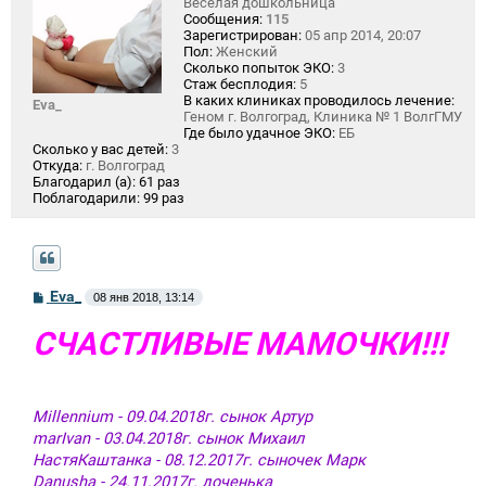
Веселая дошкольница
Сообщения:
115
Зарегистрирован:
05 апр 2014, 20:07
Пол:
Женский
Сколько попыток ЭКО:
3
Стаж бесплодия:
5
В каких клиниках проводилось лечение:
Eva_
Геном г. Волгоград, Клиника № 1 ВолгГМУ
Где было удачное ЭКО:
ЕБ
Сколько у вас детей:
3
Откуда:
г. Волгоград
Благодарил (а):
61 раз
Поблагодарили:
99 раз
С
Eva_
08 янв 2018, 13:14
о
о
СЧАСТЛИВЫЕ МАМОЧКИ!!!
б
щ
е
н
и
Millennium - 09.04.2018г. сынок Артур
е
marIvan - 03.04.2018г. сынок Михаил
НастяКаштанка - 08.12.2017г. сыночек Марк
Danusha - 24.11.2017г. доченька