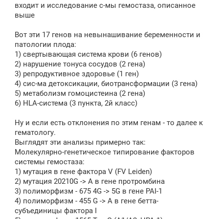
входит и исследование с-мы гемостаза, описанное
выше
Вот эти 17 генов на невынашивание беременности и
патологии плода:
1) свертывающая система крови (6 генов)
2) нарушение тонуса сосудов (2 гена)
3) репродуктивное здоровье (1 ген)
4) сис-ма детоксикации, биотрансформации (3 гена)
5) метаболизм гомоцистеина (2 гена)
6) HLA-система (3 пункта, 2й класс)
Ну и если есть отклонения по этим генам - то далее к
гематологу.
Выглядят эти анализы примерно так:
Молекулярно-генетическое типирование факторов
системы гемостаза:
1) мутация в гене фактора V (FV Leiden)
2) мутация 20210G -> A в гене протромбина
3) полиморфизм - 675 4G -> 5G в гене PAI-1
4) полиморфизм - 455 G -> A в гене бетта-
субъединицы фактора I