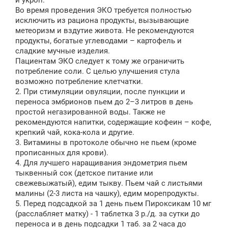
и укроп.
Во время проведения ЭКО требуется полностью
исключить из рациона продукты, вызывающие
метеоризм и вздутие живота. Не рекомендуются
продукты, богатые углеводами – картофель и
сладкие мучные изделия.
Пациентам ЭКО следует к тому же ограничить
потребление соли. С целью улучшения стула
возможно потребление клетчатки.
2. При стимуляции овуляции, после пункции и
переноса эмбрионов пьем до 2–3 литров в день
простой негазированной воды. Также не
рекомендуются напитки, содержащие кофеин – кофе,
крепкий чай, кока-кола и другие.
3. Витамины в протоколе обычно не пьем (кроме
прописанных для крови).
4. Для лучшего наращивания эндометрия пьем
тыквенный сок (детское питание или
свежевыжатый), едим тыкву. Пьем чай с листьями
малины (2-3 листа на чашку), едим морепродукты.
5. Перед подсадкой за 1 день пьем Пироксикам 10 мг
(расслабляет матку) - 1 таблетка 3 р./д. за сутки до
переноса и в день подсадки 1 таб. за 2 часа до