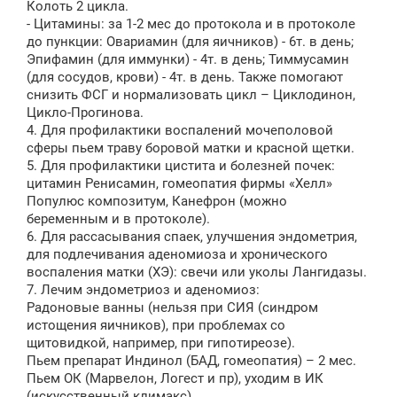
Колоть 2 цикла.
- Цитамины: за 1-2 мес до протокола и в протоколе
до пункции: Овариамин (для яичников) - 6т. в день;
Эпифамин (для иммунки) - 4т. в день; Тиммусамин
(для сосудов, крови) - 4т. в день. Также помогают
снизить ФСГ и нормализовать цикл – Циклодинон,
Цикло-Прогинова.
4. Для профилактики воспалений мочеполовой
сферы пьем траву боровой матки и красной щетки.
5. Для профилактики цистита и болезней почек:
цитамин Ренисамин, гомеопатия фирмы «Хелл»
Популюс композитум, Канефрон (можно
беременным и в протоколе).
6. Для рассасывания спаек, улучшения эндометрия,
для подлечивания аденомиоза и хронического
воспаления матки (ХЭ): свечи или уколы Лангидазы.
7. Лечим эндометриоз и аденомиоз:
Радоновые ванны (нельзя при СИЯ (синдром
истощения яичников), при проблемах со
щитовидкой, например, при гипотиреозе).
Пьем препарат Индинол (БАД, гомеопатия) – 2 мес.
Пьем ОК (Марвелон, Логест и пр), уходим в ИК
(искусственный климакс).