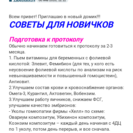
08 янв 2018, 12:11
о
о
б
щ
Всем привет! Приглашаю в новый домик!!!
е
СОВЕТЫ ДЛЯ НОВИЧКОВ
н
и
е
Подготовка к протоколу
Обычно начинаем готовиться к протоколу за 2-3
месяца.
1. Пьем витамины для беременных с фолиевой
кислотой: Элевит, Фемибион (для тех, у кого есть
неусвоение фолиевой кислоты по анализам на риск
невынашиваемости и повышенный гомоцистеин),
Ангиовит.
2.Улучшаем состав крови и кровоснабжение органов:
Омега-3, Курантил, Актовегин, Вобензим.
3.Улучшаем работу яичников, снижаем ФСГ,
улучшаем качество эмбрионов:
- Уколы гомеопатии фирмы «Хелл» по схеме:
Овариум композитум, Убихинон композитум,
Коэнзим композитум – каждый день начиная с 4ДЦ
по 1 уколу, потом день перерыв, и все сначала.