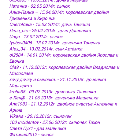
олька83 - 16.05.2014г. дочка Мариша
Натачка - 02.05.2014г. сынок
Алка-Палка – 15.04.2014г. королевская двойня
Гришенька и Кирочка
СнегоВика - 15.03.2014г. дочь Танюша
Леля_nic - 26.02.2014г. дочь Дашенька
Unga - 13.02.2014г. сынок
lyubov0406 - 13.02.2014г. доченька Танечка
Alex_34 - 13.02.2014г. сын Артёмка
ol2584 - 14.01.2014г. королевская двойня Ярослав и
Евочка
Ola9 - 11.12.2013г. королевская двойня Владислав и
Милослава
хочу дочку и сыночка. - 21.11.2013г. доченька
Маргарита
kroha38 - 09.07.2013г. доченька Танюшка
е-Лен@ - 21.06.2013г. доченька Машенька
Ann1983 - 21.12.2012г. двойное счастье Ангелина и
Арина
VikaAa - 20.12.2012г. сыночек
100 incidentov - 27.06.2012г. сыночек Тихон
Света Пух1 - два мальчика
Фатиния2012 - сынок