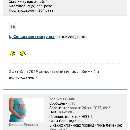
Сколько у вас детей:
1
Благодарил (а):
222 раза
Поблагодарили:
204 раза
С
Соньказолотаяручка
08 янв 2018, 15:48
о
о
б
щ
е
н
и
е
3 октября 2019 родился мой сынок любимый и
долгожданный
Только зачали
Сообщения:
30
Зарегистрирован:
24 авг 2017, 09:21
Пол:
Женский
Сколько попыток ЭКО:
1
Стаж бесплодия:
2
ЛисенокЛисенок
В каких клиниках проводилось лечение:
Клиника 1