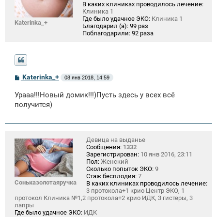
В каких клиниках проводилось лечение:
Клиника 1
Где было удачное ЭКО:
Клиника 1
Katerinka_+
Благодарил (а):
99 раз
Поблагодарили:
92 раза
С
Katerinka_+
08 янв 2018, 14:59
о
о
Урааа!!!Новый домик!!!)Пусть здесь у всех всё
б
щ
получится)
е
н
и
е
Девица на выданье
Сообщения:
1332
Зарегистрирован:
10 янв 2016, 23:11
Пол:
Женский
Сколько попыток ЭКО:
9
Стаж бесплодия:
7
Соньказолотаяручка
В каких клиниках проводилось лечение:
3 протокола+1 крио Центр ЭКО, 1
протокол Клиника №1,2 протокола+2 крио ИДК, 3 гистеры, 3
лапры
Где было удачное ЭКО:
ИДК