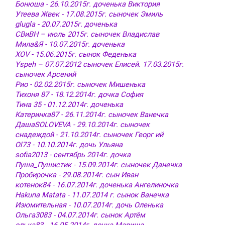
Бонюша - 26.10.2015г. доченька Виктория
Утеева Жвек - 17.08.2015г. сыночек Эмиль
glugla - 20.07.2015г. доченька
СВиВН – июль 2015г. сыночек Владислав
Мила&Я - 10.07.2015г. доченька
XOV - 15.06.2015г. сынок Феденька
Yspeh – 07.07.2012 сыночек Елисей. 17.03.2015г.
сыночек Арсений
Рио - 02.02.2015г. сыночек Мишенька
Тихоня 87 - 18.12.2014г. дочка София
Тина 35 - 01.12.2014г. доченька
Катеринка87 - 26.11.2014г. сыночек Ванечка
ДашаSOLOVEVA - 29.10.2014г. сыночек
снадеждой - 21.10.2014г. сыночек Георг ий
Ol73 - 10.10.2014г. дочь Ульяна
sofia2013 - сентябрь 2014г. дочка
Пуша_Пушистик - 15.09.2014г. сыночек Данечка
Пробирочка - 29.08.2014г. сын Иван
котенок84 - 16.07.2014г. доченька Ангелиночка
Hakuna Matata - 11.07.2014 г. сынок Ванечка
Изюмительная - 10.07.2014г. дочь Оленька
Ольга3083 - 04.07.2014г. сынок Артём