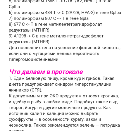
5) полиморфизм 1565 T -> C (A1/A2, HPA-1) в гене
GpIIIa
6) полиморфизм 434 T -> C (2A/2B, HPA-2) в гене GpIba
7) полиморфизм 807 C -> T в гене GpIa
8) 677 C -> T в гене метилентетрагидрофолат
редуктазы (MTHFR)
9) A1298 -> C в гене метилентетрагидрофолат
редуктазы (MTHFR)
Два последних гена на усвоение фолиевой кислоты,
если они с мутациями велика вероятность
гипергомоцистеинемии.
Что делаем в протоколе
1. Едим белковую пищу, кроме кур и грибов. Такая
диета предупреждает синдром гиперстимуляции
яичников (СГЯ).
К допустимым при ЭКО продуктам относят кролика,
индейку и рыбу в любом виде. Подойдут также сыр,
творог, йогурт и другие молочные продукты. Как
источник калия и кальция можно выбрать
сухофрукты – в особенности курагу, изюм и
чернослив. Также рекомендуется зелень — петрушка