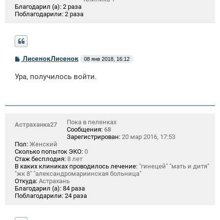
Благодарил (а):
2 раза
Поблагодарили:
2 раза
С
ЛисенокЛисенок
08 янв 2018, 16:12
о
о
Ура, получилось войти.
б
щ
е
н
и
е
Пока в пеленках
Астраханка27
Сообщения:
68
Зарегистрирован:
20 мар 2016, 17:53
Пол:
Женский
Сколько попыток ЭКО:
0
Стаж бесплодия:
8 лет
В каких клиниках проводилось лечение:
"гинецей" "мать и дитя"
"жк 8" "александромариинская больница"
Откуда:
Астрахань
Благодарил (а):
84 раза
Поблагодарили:
24 раза