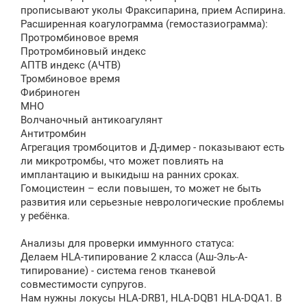
прописывают уколы Фраксипарина, прием Аспирина.
Расширенная коагулограмма (гемостазиограмма):
Протромбиновое время
Протромбиновый индекс
АПТВ индекс (АЧТВ)
Тромбиновое время
Фибриноген
МНО
Волчаночный антикоагулянт
Антитромбин
Агрегация тромбоцитов и Д-димер - показывают есть
ли микротромбы, что может повлиять на
имплантацию и выкидыш на ранних сроках.
Гомоцистеин – если повышен, то может не быть
развития или серьезные неврологические проблемы
у ребёнка.
Анализы для проверки иммунного статуса:
Делаем HLA-типирование 2 класса (Аш-Эль-А-
типирование) - система генов тканевой
совместимости супругов.
Нам нужны локусы HLA-DRB1, HLA-DQB1 HLA-DQA1. В