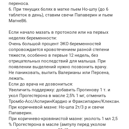
переноса.
6. При тянущих болях в матке пьем Но-шпу (до 6
таблеток в день), ставим свечи Папаверин и пьем
МагнеB6.
Если начало мазать в протоколе или на первых
неделях беременности:
Очень большой процент ЭКО беременностей
сопровождается кровотечением разной степени
тяжести, особенно в первые 12 недель, без
отрицательных последствий для малыша. При
появлении выделений нужно позвонить врачу.
Не паниковать, выпить Валерианы или Персена,
лежать.
Если до врача не дозвониться:
Увеличить поддержку: добавить Прогинову 1 т. и
укол Прогестерона в масле 2,5% 1 мг, отменить
Тромбо-Асс/АспиринКардио и Фраксипарин/Клексан.
При коричневой мазне: Но-шпа 2т/3 р и свечи
Папаверин.
При коричнево-кровянистой мазне: уколоть 1 мл 2,5
% Прогестерона в масле (ампулу перед уколом