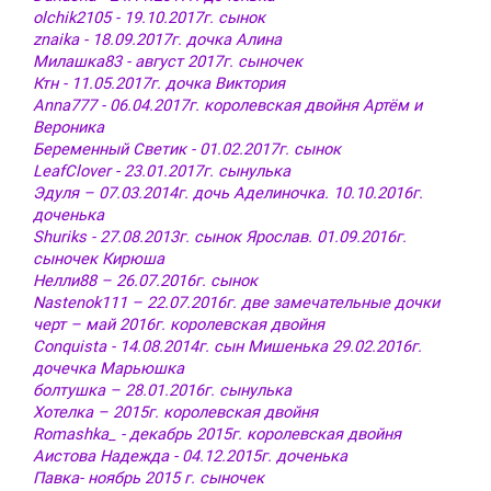
olchik2105 - 19.10.2017г. сынок
znaika - 18.09.2017г. дочка Алина
Милашка83 - август 2017г. сыночек
Ктн - 11.05.2017г. дочка Виктория
Anna777 - 06.04.2017г. королевская двойня Артём и
Вероника
Беременный Светик - 01.02.2017г. сынок
LeafClover - 23.01.2017г. сынулька
Эдуля – 07.03.2014г. дочь Аделиночка. 10.10.2016г.
доченька
Shuriks - 27.08.2013г. сынок Ярослав. 01.09.2016г.
сыночек Кирюша
Нелли88 – 26.07.2016г. сынок
Nastenok111 – 22.07.2016г. две замечательные дочки
черт – май 2016г. королевская двойня
Conquista - 14.08.2014г. сын Мишенька 29.02.2016г.
дочечка Марьюшка
болтушка – 28.01.2016г. сынулька
Хотелка – 2015г. королевская двойня
Romashka_ - декабрь 2015г. королевская двойня
Аистова Надежда - 04.12.2015г. доченька
Павка- ноябрь 2015 г. сыночек