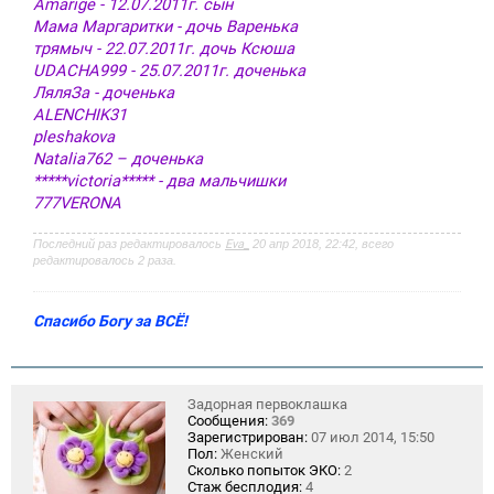
Amarige - 12.07.2011г. сын
Мама Маргаритки - дочь Варенька
трямыч - 22.07.2011г. дочь Ксюша
UDACHA999 - 25.07.2011г. доченька
ЛяляЗа - доченька
ALENCHIK31
pleshakova
Natalia762 – доченька
*****victoria***** - два мальчишки
777VERONA
Последний раз редактировалось
Eva_
20 апр 2018, 22:42, всего
редактировалось 2 раза.
Спасибо Богу за ВСЁ!
Задорная первоклашка
Сообщения:
369
Зарегистрирован:
07 июл 2014, 15:50
Пол:
Женский
Сколько попыток ЭКО:
2
Стаж бесплодия:
4