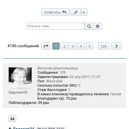
Ответить
Поиск
Расширенный п
Страница
1
из
120
4186 сообщений
1
2
3
4
5
120
…
След
Веселая дошкольница
Сообщения:
139
Зарегистрирован:
02 апр 2017, 21:47
Пол:
Женский
Сколько попыток ЭКО:
0
Стаж бесплодия:
2
Евдокия34
В каких клиниках проводилось лечение:
Геном
Благодарил (а):
75 раз
Поблагодарили:
35 раз
С
Евдокия34