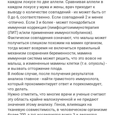
каждом локусе по две аллели. Сравнивая аллели в
каждом локусе у мужа и жены, врач приходит к
выводу о количестве совпадений - их может быть от
0 до 6, соответственно. Если совпадений 2 и менее
-отлично. Если 3 и более - может понадобиться
иммунная коррекция (лимфоцитоиммунотерапия
(ЛИТ) и/или применение иммуноглобулинов).
Фактически совпадения означают, что малыш может
получиться слишком похожим на мамин организм,
тогда может вовремя не включиться правильный
механизм сохранения беременности, мамина
иммунная система может решить, что это вовсе не
малыш, а измененные мамины клетки (т.е. опухоль) -
и вызвать отторжение плода.
В любом случае, после получения результатов
анализа главное - найти грамотного иммунолога,
который прокомментирует ответ и порекомендует,
что делать.
Нужно отметить, что многие врачи и ученые считают
эту область крайне малоизученной и не придают
значения этому анализу. Генов, влияющих на
тканевую совместимость, в человеческом организме
более 200, а тут исследуются всего 3 и делаются