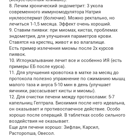
8. Лечим хронический эндометрит: 3 укола
современного иммуномодулятора Натрия
нуклеоспермат (болючие). Можно ректально, но
лечиться 1-1,5 месяца. Эффект очень хороший.
9. Ставим пиявки: при миомах, кистах, проблемах
эндометрия, для улучшения параметров крови.
Ставятся на крестец, живот и во влагалище.
Есть пример излечения миомы после 2х курсов
пиявок.
10. Иглоукалывание лечит все и особенно ИЯ (есть
примеры ЕБ после курса).
11. Для улучшения кровотока в матке за месяц до
протокола полезно упражнение по сжиманию мышц
малого таза и ануса 5-10 мин в день (улучшает
яичники, рассасывает кисты и миомы).
12. Для очистки печени между протоколами: 5-7
капельниц Гептрала. Биохимия после него идеальна,
он оказывает и противоспаечное действие. Особо
хорошо после операций. В таблетках особо сильного
воздействия не оказывает.
Еще для печени хорошо: Зифлан, Карсил,
Расторопша, Овесол.