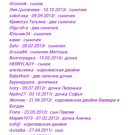
Alisenok - сынок
Лия Цыпачева - 10.10.2013г. сыночек
sokol-иха - 09.09.2013г. сыночек
Кривогуз Татьяна - два сыночка
Olgu-sh-a - два сыночка
Юльчик34 - сыночек
ками - сыночек
Safo - 28.02.2013г. сыночек
Аська84 - сыночек Митюша
Волгоградка - 15.03.2013г. дочка
HERRYLADY - сынок
апельсинка - королевская двойня
BabyWant - две лапочки дочки
Бурундушка - доченька
Ivory - 05.07.2012г. дочка Лизонька
Nadin27 - 03.10.2011г. дочка Софья
Желчик - 21.06.2012г. королевская двойня Варвара и
Богдан
Frans - 23.05.2012г. сын Павлик
Мария1973 - 01.02.2012г. дочка Анечка
sofi@ - королевская двойня
Аvitalka - 27.04.2011г. сын