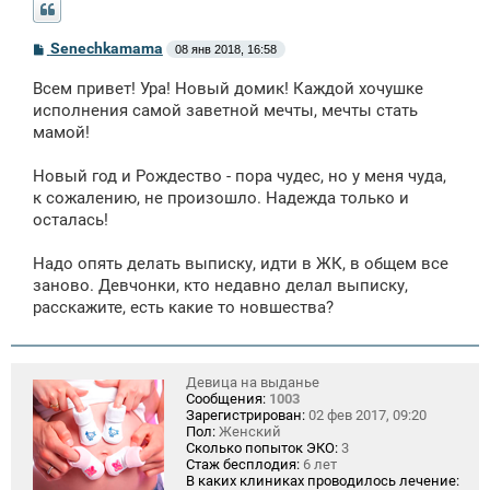
С
Senechkamama
08 янв 2018, 16:58
о
о
Всем привет! Ура! Новый домик! Каждой хочушке
б
щ
исполнения самой заветной мечты, мечты стать
е
мамой!
н
и
е
Новый год и Рождество - пора чудес, но у меня чуда,
к сожалению, не произошло. Надежда только и
осталась!
Надо опять делать выписку, идти в ЖК, в общем все
заново. Девчонки, кто недавно делал выписку,
расскажите, есть какие то новшества?
Девица на выданье
Сообщения:
1003
Зарегистрирован:
02 фев 2017, 09:20
Пол:
Женский
Сколько попыток ЭКО:
3
Стаж бесплодия:
6 лет
В каких клиниках проводилось лечение: