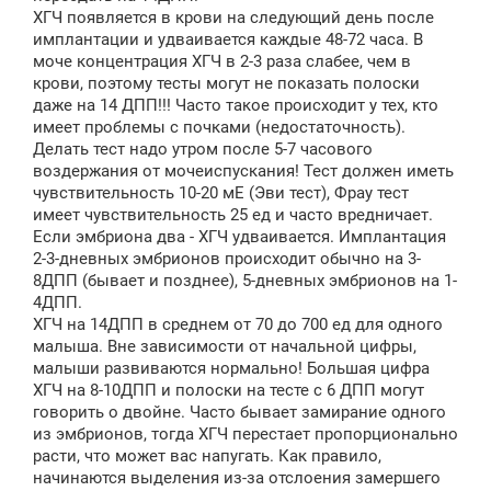
ХГЧ появляется в крови на следующий день после
имплантации и удваивается каждые 48-72 часа. В
моче концентрация ХГЧ в 2-3 раза слабее, чем в
крови, поэтому тесты могут не показать полоски
даже на 14 ДПП!!! Часто такое происходит у тех, кто
имеет проблемы с почками (недостаточность).
Делать тест надо утром после 5-7 часового
воздержания от мочеиспускания! Тест должен иметь
чувствительность 10-20 мЕ (Эви тест), Фрау тест
имеет чувствительность 25 ед и часто вредничает.
Если эмбриона два - ХГЧ удваивается. Имплантация
2-3-дневных эмбрионов происходит обычно на 3-
8ДПП (бывает и позднее), 5-дневных эмбрионов на 1-
4ДПП.
ХГЧ на 14ДПП в среднем от 70 до 700 ед для одного
малыша. Вне зависимости от начальной цифры,
малыши развиваются нормально! Большая цифра
ХГЧ на 8-10ДПП и полоски на тесте с 6 ДПП могут
говорить о двойне. Часто бывает замирание одного
из эмбрионов, тогда ХГЧ перестает пропорционально
расти, что может вас напугать. Как правило,
начинаются выделения из-за отслоения замершего