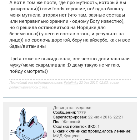
щ
А вот в том же посте, где про мутность, который вы
е
цитировали))) now foods хорошие, но! одна банка у
н
меня мутнела, вторая нет (что там, разные составы
и
е
или неправильно хранили - одному Богу известно),
но я решила остановиться на Нордике для
беременных)) у него и состав огонь, и результат на
лице)) но сволочь дорогой, беру на айхербе, как и все
бады/витамины
Upd я тоже не выкидывала, все честно допивала или
мужу/маме скармливала :D даму такую не читаю,
пойду смотреть))
Последний раз редактировалось
Fatalinka
22 дек 2017, 02:03, всего
редактировалось 1 раз.
Девица на выданье
Сообщения:
1779
Зарегистрирован:
22 июн 2016, 22:21
Пол:
Женский
Сколько попыток ЭКО:
1
В каких клиниках проводилось лечение:
МИД Кунцево