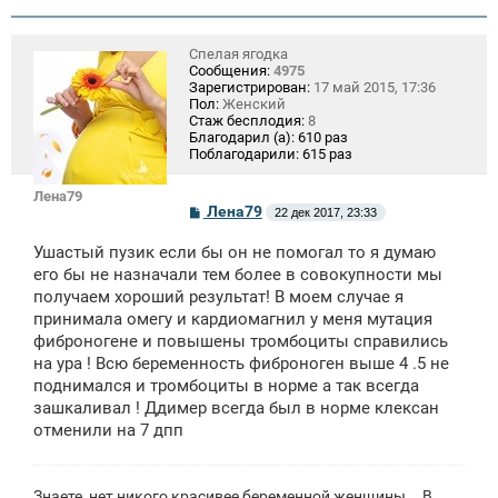
н
и
е
Спелая ягодка
Сообщения:
4975
Зарегистрирован:
17 май 2015, 17:36
Пол:
Женский
Стаж бесплодия:
8
Благодарил (а):
610 раз
Поблагодарили:
615 раз
Лена79
С
Лена79
22 дек 2017, 23:33
о
о
Ушастый пузик если бы он не помогал то я думаю
б
щ
его бы не назначали тем более в совокупности мы
е
получаем хороший результат! В моем случае я
н
принимала омегу и кардиомагнил у меня мутация
и
е
фиброногене и повышены тромбоциты справились
на ура ! Всю беременность фиброноген выше 4 .5 не
поднимался и тромбоциты в норме а так всегда
зашкаливал ! Ддимер всегда был в норме клексан
отменили на 7 дпп
Знаете, нет никого красивее беременной женщины... В