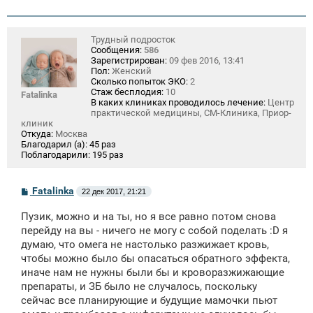
Трудный подросток
Сообщения:
586
Зарегистрирован:
09 фев 2016, 13:41
Пол:
Женский
Сколько попыток ЭКО:
2
Стаж бесплодия:
10
Fatalinka
В каких клиниках проводилось лечение:
Центр
практической медицины, СМ-Клиника, Приор-
клиник
Откуда:
Москва
Благодарил (а):
45 раз
Поблагодарили:
195 раз
С
Fatalinka
22 дек 2017, 21:21
о
о
Пузик, можно и на ты, но я все равно потом снова
б
щ
перейду на вы - ничего не могу с собой поделать :D я
е
думаю, что омега не настолько разжижает кровь,
н
чтобы можно было бы опасаться обратного эффекта,
и
е
иначе нам не нужны были бы и кроворазжижающие
препараты, и ЗБ было не случалось, поскольку
сейчас все планирующие и будущие мамочки пьют