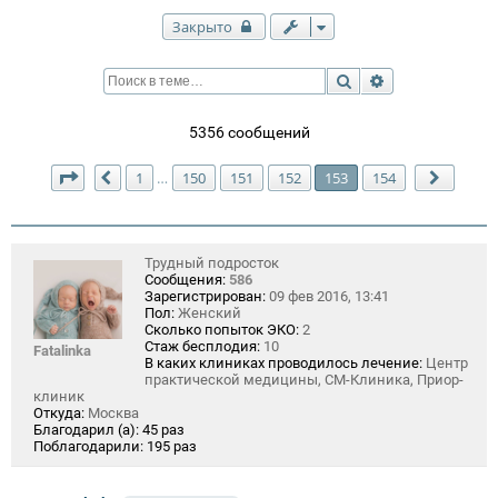
Закрыто
Поиск
Расширенный п
5356 сообщений
Страница
153
из
154
1
150
151
152
153
154
…
Пред.
След.
Трудный подросток
Сообщения:
586
Зарегистрирован:
09 фев 2016, 13:41
Пол:
Женский
Сколько попыток ЭКО:
2
Стаж бесплодия:
10
Fatalinka
В каких клиниках проводилось лечение:
Центр
практической медицины, СМ-Клиника, Приор-
клиник
Откуда:
Москва
Благодарил (а):
45 раз
Поблагодарили:
195 раз