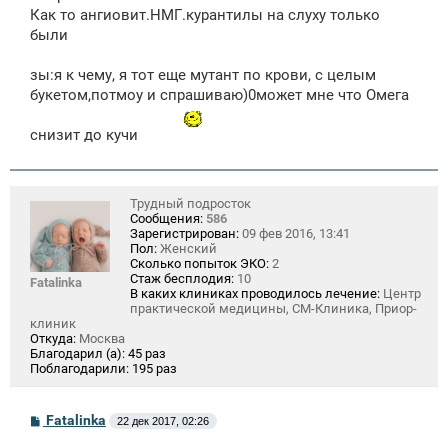
Как то ангиовит.НМГ.курантилы на слуху только
были
зы:я к чему, я тот еще мутант по крови, с целым
букетом,потмоу и спрашиваю)0может мне что Омега
снизит до кучи
Трудный подросток
Сообщения:
586
Зарегистрирован:
09 фев 2016, 13:41
Пол:
Женский
Сколько попыток ЭКО:
2
Стаж бесплодия:
10
Fatalinka
В каких клиниках проводилось лечение:
Центр
практической медицины, СМ-Клиника, Приор-
клиник
Откуда:
Москва
Благодарил (а):
45 раз
Поблагодарили:
195 раз
С
Fatalinka
22 дек 2017, 02:26
о
о