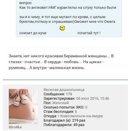
вопрос
Как то ангиовит.НМГ.курантилы на слуху только были
зы:я к чему, я тот еще мутант по крови, с целым
букетом,потмоу и спрашиваю)0может мне что Омега
снизит до кучи
почитай тут !
Знаете, нет никого красивее беременной женщины... В
глазах - счастье... В сердце - любовь... На щеках -
румянец... А внутри - маленькая жизнь.
Веселая дошкольница
Сообщения:
178
Зарегистрирован:
06 июл 2016, 15:46
Пол:
Женский
Сколько попыток ЭКО:
0
Стаж бесплодия:
6
Откуда:
г.Комсомольск-на-Амуре
Благодарил (а):
219 раз
Поблагодарили:
49 раз
Biro4ka