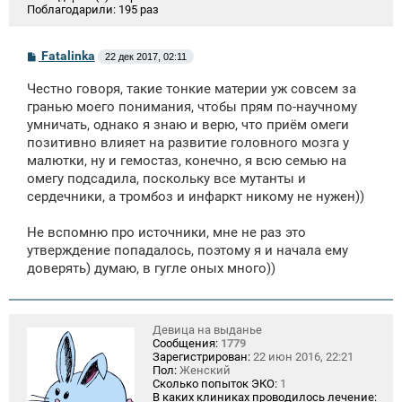
Поблагодарили:
195 раз
С
Fatalinka
22 дек 2017, 02:11
о
о
Честно говоря, такие тонкие материи уж совсем за
б
щ
гранью моего понимания, чтобы прям по-научному
е
умничать, однако я знаю и верю, что приём омеги
н
позитивно влияет на развитие головного мозга у
и
е
малютки, ну и гемостаз, конечно, я всю семью на
омегу подсадила, поскольку все мутанты и
сердечники, а тромбоз и инфаркт никому не нужен))
Не вспомню про источники, мне не раз это
утверждение попадалось, поэтому я и начала ему
доверять) думаю, в гугле оных много))
Девица на выданье
Сообщения:
1779
Зарегистрирован:
22 июн 2016, 22:21
Пол:
Женский
Сколько попыток ЭКО:
1
В каких клиниках проводилось лечение: