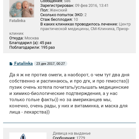
Сообщения:
586
Зарегистрирован:
09 фев 2016, 13:41
Пол:
Женский
Сколько попыток ЭКО:
2
Стаж бесплодия:
10
Fatalinka
В каких клиниках проводилось лечение:
Центр
практической медицины, СМ-Клиника, Приор-
клиник
Откуда:
Москва
Благодарил (а):
45 раз
Поблагодарили:
195 раз
С
Fatalinka
23 дек 2017, 00:27
о
о
Да я ж не против омеги, а наоборот, о чем тут два дня
б
щ
собственно и распинаюсь, и про дгк, и про гемостаз))
е
пузик очень хотела почитать/услышать медицинские
н
и химико-биологические подтверждения, а у нас
и
е
только голые факты)) но за американцев мы,
конечно, очень рады, у них и витаминка, и маска для
лица - лекарства))
Девица на выданье
Сообщения:
1779