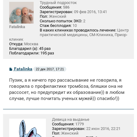
Трудный подросток
Сообщения:
586
Зарегистрирован:
09 фев 2016, 13:41
Пол:
Женский
Сколько попыток ЭКО:
2
Стаж бесплодия:
10
Fatalinka
В каких клиниках проводилось лечение:
Центр
практической медицины, СМ-Клиника, Приор-
клиник
Откуда:
Москва
Благодарил (а):
45 раз
Поблагодарили:
195 раз
С
Fatalinka
22 дек 2017, 17:21
о
о
Пузик, а я ничего про рассасывание не говорила, я
б
щ
говорила о профилактике тромбоза, бляшки она не
е
рассосет, но предупредит их образование)) в любом
н
случае, лучше почитать ученых мужей)) спасибо!))
и
е
Девица на выданье
Сообщения:
1779
Зарегистрирован:
22 июн 2016, 22:21
Пол:
Женский