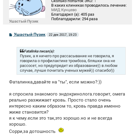
Сколько попыток ЭКО:
1
В каких клиниках проводилось лечение:
МИД Кунцево
Благодарил (а):
405 раз
Поблагодарили:
294 раза
Ушастый Пузик
С
Ушастый Пузик
22 дек 2017, 19:23
о
о
б
щ
Fatalinka писал(а):
е
Пузик, а я ничего про рассасывание не говорила, я
н
говорила о профилактике тромбоза, бляшки она не
и
рассосет, но предупредит их образование)) в любом
е
случае, лучше почитать ученых мужей)) спасибо!))
Фаталинка,давайте на "ты", если можно?:))
я спросила знакомого эндокринолога.говорит, омега
реально разжижает кровь. Просто стало очень
интересно каким образом то, кровь правда именно
жиже становится?
я к чему.если это так,это хорошо.но и не всегда
хорошо.
Сорри,за дотошность