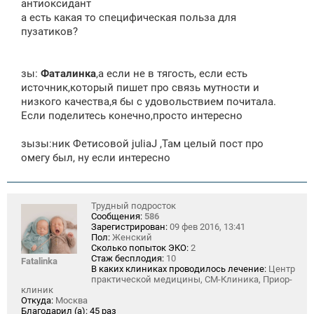
антиоксидант
а есть какая то специфическая польза для
пузатиков?
зы:
Фаталинка
,а если не в тягость, если есть
источник,который пишет про связь мутности и
низкого качества,я бы с удовольствием почитала.
Если поделитесь конечно,просто интересно
зызы:ник Фетисовой juliaJ ,Там целый пост про
омегу был, ну если интересно
Трудный подросток
Сообщения:
586
Зарегистрирован:
09 фев 2016, 13:41
Пол:
Женский
Сколько попыток ЭКО:
2
Стаж бесплодия:
10
Fatalinka
В каких клиниках проводилось лечение:
Центр
практической медицины, СМ-Клиника, Приор-
клиник
Откуда:
Москва
Благодарил (а):
45 раз