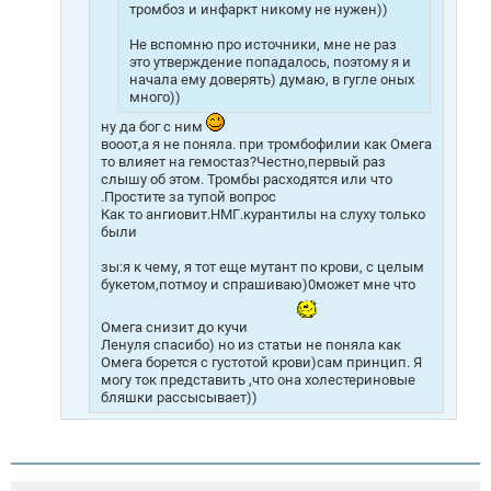
тромбоз и инфаркт никому не нужен))
Не вспомню про источники, мне не раз
это утверждение попадалось, поэтому я и
начала ему доверять) думаю, в гугле оных
много))
ну да бог с ним
вооот,а я не поняла. при тромбофилии как Омега
то влияет на гемостаз?Честно,первый раз
слышу об этом. Тромбы расходятся или что
.Простите за тупой вопрос
Как то ангиовит.НМГ.курантилы на слуху только
были
зы:я к чему, я тот еще мутант по крови, с целым
букетом,потмоу и спрашиваю)0может мне что
Омега снизит до кучи
Ленуля спасибо) но из статьи не поняла как
Омега борется с густотой крови)сам принцип. Я
могу ток представить ,что она холестериновые
бляшки рассысывает))