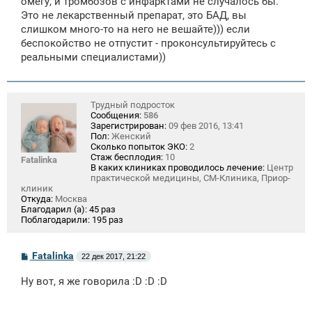
омегу, и тромбозов с инфарктами не случалось бы.
Это не лекарственный препарат, это БАД, вы
слишком много-то на него не вешайте))) если
беспокойство не отпустит - проконсультируйтесь с
реальными специалистами))
Трудный подросток
Сообщения:
586
Зарегистрирован:
09 фев 2016, 13:41
Пол:
Женский
Сколько попыток ЭКО:
2
Стаж бесплодия:
10
Fatalinka
В каких клиниках проводилось лечение:
Центр
практической медицины, СМ-Клиника, Приор-
клиник
Откуда:
Москва
Благодарил (а):
45 раз
Поблагодарили:
195 раз
С
Fatalinka
22 дек 2017, 21:22
о
о
Ну вот, я же говорила :D :D :D
б
щ
е