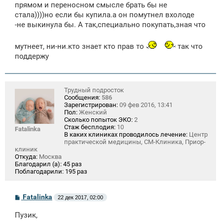
прямом и переносном смысле брать бы не
стала))))но если бы купила.а он помутнел вхолоде
-не выкинула бы. А так,специально покупать,зная что
мутнеет, ни-ни.кто знает кто прав то
так что
поддержу
Трудный подросток
Сообщения:
586
Зарегистрирован:
09 фев 2016, 13:41
Пол:
Женский
Сколько попыток ЭКО:
2
Стаж бесплодия:
10
Fatalinka
В каких клиниках проводилось лечение:
Центр
практической медицины, СМ-Клиника, Приор-
клиник
Откуда:
Москва
Благодарил (а):
45 раз
Поблагодарили:
195 раз
С
Fatalinka
22 дек 2017, 02:00
о
о
Пузик,
б