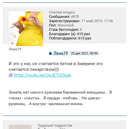
Спелая ягодка
Сообщения:
4975
Зарегистрирован:
17 май 2015, 17:36
Пол:
Женский
Стаж бесплодия:
8
Благодарил (а):
610 раз
Поблагодарили:
615 раз
Лена79
С
Лена79
23 дек 2017, 00:00
о
о
И это у нас он считается батом в Америке это
б
щ
считается лекарством)))
е
https://youtu.be/UpJETQj5nxk
н
и
е
Знаете, нет никого красивее беременной женщины... В
глазах - счастье... В сердце - любовь... На щеках -
румянец... А внутри - маленькая жизнь.
Трудный подросток