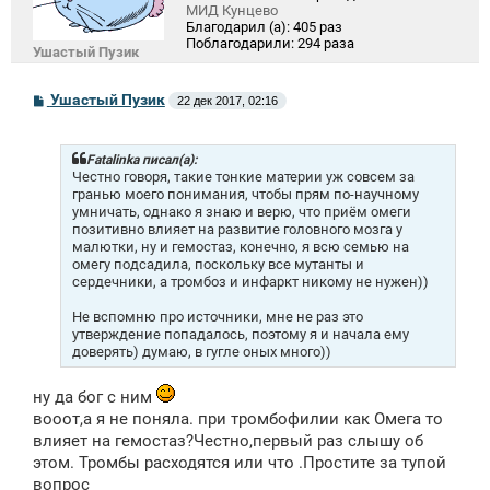
МИД Кунцево
Благодарил (а):
405 раз
Поблагодарили:
294 раза
Ушастый Пузик
С
Ушастый Пузик
22 дек 2017, 02:16
о
о
б
щ
Fatalinka писал(а):
е
Честно говоря, такие тонкие материи уж совсем за
н
гранью моего понимания, чтобы прям по-научному
и
умничать, однако я знаю и верю, что приём омеги
е
позитивно влияет на развитие головного мозга у
малютки, ну и гемостаз, конечно, я всю семью на
омегу подсадила, поскольку все мутанты и
сердечники, а тромбоз и инфаркт никому не нужен))
Не вспомню про источники, мне не раз это
утверждение попадалось, поэтому я и начала ему
доверять) думаю, в гугле оных много))
ну да бог с ним
вооот,а я не поняла. при тромбофилии как Омега то
влияет на гемостаз?Честно,первый раз слышу об
этом. Тромбы расходятся или что .Простите за тупой
вопрос