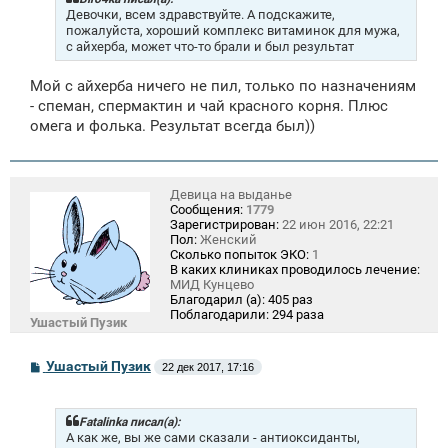
е
Девочки, всем здравствуйте. А подскажите,
н
пожалуйста, хороший комплекс витаминок для мужа,
и
с айхерба, может что-то брали и был результат
е
Мой с айхерба ничего не пил, только по назначениям
- спеман, спермактин и чай красного корня. Плюс
омега и фолька. Результат всегда был))
Девица на выданье
Сообщения:
1779
Зарегистрирован:
22 июн 2016, 22:21
Пол:
Женский
Сколько попыток ЭКО:
1
В каких клиниках проводилось лечение:
МИД Кунцево
Благодарил (а):
405 раз
Поблагодарили:
294 раза
Ушастый Пузик
С
Ушастый Пузик
22 дек 2017, 17:16
о
о
б
щ
Fatalinka писал(а):
е
А как же, вы же сами сказали - антиоксиданты,