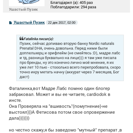
Благодарил (а):
405 раз
Поблагодарили:
294 раза
Ушастый Пузик
С
Ушастый Пузик
22 дек 2017, 02:00
о
о
б
щ
Fatalinka писал(а):
е
Пузик, сейчас допиваю вторую банку Nordic naturals
н
Prenatal DHA, очень довольна. Перед ними были
и
доппельхерц и орифлейм (не смейтесь :D), мадре лабс
е
и тд, разница буквально на лице))) я там уже писала
про бренды, ну это конечно лично моё мнение, я их
уже лет 10 пью - стооолько всего перепробовала, скоро
точно икру метать начну (аккурат через 7 месяцев, Бог
даст)
Фаталинка,вот Мадре Лабс помню один блогер
забраковал. Может и вы ее читаете, cardiodok в
инсте.
Она Проверяла на "вшивость"(помутнение)-не
выстоял)))А Фетисова потом свое опровержение
дала)))))))
но честно скажу,я бы заведомо "мутный" препарат ,в