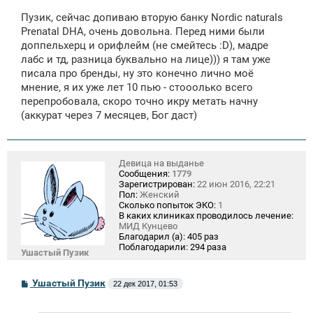
о
о
Пузик, сейчас допиваю вторую банку Nordic naturals
б
щ
Prenatal DHA, очень довольна. Перед ними были
е
доппельхерц и орифлейм (не смейтесь :D), мадре
н
лабс и тд, разница буквально на лице))) я там уже
и
е
писала про бренды, ну это конечно лично моё
мнение, я их уже лет 10 пью - стооолько всего
перепробовала, скоро точно икру метать начну
(аккурат через 7 месяцев, Бог даст)
Девица на выданье
Сообщения:
1779
Зарегистрирован:
22 июн 2016, 22:21
Пол:
Женский
Сколько попыток ЭКО:
1
В каких клиниках проводилось лечение:
МИД Кунцево
Благодарил (а):
405 раз
Поблагодарили:
294 раза
Ушастый Пузик
С
Ушастый Пузик
22 дек 2017, 01:53
о
о
б