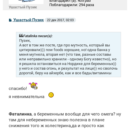
Благодарил (а):
405 раз
Поблагодарили:
294 раза
Ушастый Пузик
С
Ушастый Пузик
22 дек 2017, 02:03
о
о
б
щ
Fatalinka писал(а):
е
Пузик,
н
А вот в том же посте, где про мутность, который вы
и
цитировали))) now foods хорошие, но! одна банка у
е
меня мутнела, вторая нет (что там, разные составы
или неправильно хранили - одному Богу известно), но
я решила остановиться на Нордике для беременных))
у него и состав огонь, и результат на лице)) но сволочь
дорогой, беру на айхербе, как и все бады/витамины
спасибо!
я невнимательна
Фаталинка
, а беременным вообще для чего омега? ну
там для небеременных знаю полезна в плане
снижения того ж холестерина,да и просто как