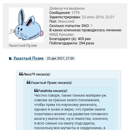
Девица на выданье
Сообщения:
1779
Зарегистрирован:
22 июн 2016, 22:21
Пол:
Женский
Сколько попыток ЭКО:
1
В каких клиниках проводилось лечение:
МИД Кунцево
Благодарил (а):
405 раз
Поблагодарили:
294 раза
Ушастый Пузик
С
Ушастый Пузик
22 дек 2017, 17:20
о
о
б
щ
Лена79 писал(а):
е
н
Ушастый Пузик писал(а):
и
е
Fatalinka писал(а):
Честно говоря, такие тонкие материи уж
совсем за гранью моего понимания,
чтобы прям по-научному умничать,
однако я знаю и верю, что приём омеги
позитивно влияет на развитие головного
мозга у малютки, ну и гемостаз, конечно,
я всю семью на омегу подсадила,
поскольку все мутанты и сердечники, а