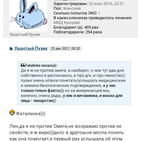
Зарегистрирован:
22 июн 2016, 22:21
Пол:
Женский
Сколько попыток ЭКО:
1
В каких клиниках проводилось лечение:
МИД Кунцево
Благодарил (а):
405 раз
Поблагодарили:
294 раза
Ушастый Пузик
С
Ушастый Пузик
23 дек 2017, 00:32
о
о
б
щ
Fatalinka писал(а):
е
Да я ж не против омеги, а наоборот, о чем тут два дня
н
собственно и распинаюсь, и про дгк, и про гемостаз))
и
пузик очень хотела почитать/услышать медицинские
е
и химико-биологические подтверждения,
а у нас
только голые факты))
но за американцев мы,
конечно, очень рады,
у них и витаминка, и маска для
лица - лекарства)
)
Фаталинка)))
Лен,да я не против Омеги,не возражаю против ее
свойств, я ж верю))дело в другом,не могла понять
как она помогает,я первый раз услышала об этом