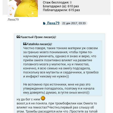
Стаж бесплодия:
8
Благодарил (а):
610 раз
Поблагодарили:
615 раз
Лена79
С
Лена79
22 дек 2017, 03:33
о
о
б
щ
Ушастый Пузик писал(а):
е
н
Fatalinka писал(а):
и
Честно говоря, такие тонкие материи уж совсем
е
за гранью моего понимания, чтобы прям по-
научному умничать, однако я знаю и верю, что
приём омеги позитивно влияет на развитие
головного мозга у малютки, ну и гемостаз,
конечно, я всю семью на омегу подсадила,
поскольку все мутанты и сердечники, а тромбоз
и инфаркт никому не нужен))
Не вспомню про источники, мне не раз это
утверждение попадалось, поэтому я и начала
ему доверять) думаю, в гугле оных много))
ну да бог с ним
вооот,а я не поняла. при тромбофилии как Омега то
влияет на гемостаз?Честно,первый раз слышу об
этом. Тромбы расходятся или что .Простите за тупой