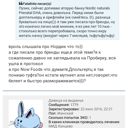
щ
Fatalinka писал(а):
е
Пузик, сейчас допиваю вторую банку Nordic naturals
н
Prenatal DHA, очень довольна. Перед ними были
и
доппельхерц и орифлейм (не смейтесь :D), разница
е
буквально на лице))) я там уже писала про бренды, ну
это конечно лично моё мнение, я их уже лет 10 пью -
стооолько всего перепробовала, скоро точно икру
метать начну (аккурат через 7 месяцев, тьфутьфутьфу)
вроль слышала про Нордик что то))
а где писали про бренды еще,в этой теме?я к
сожалению давно не заглядывала на Пробирку, вся
ушла в протокол
а про Now Foods что думаете,Дпольгертц я так
пониаю туфта?он кстати мутнеет или нет,говорят,что
белеет и быстро размораживается)))?
Девица на выданье
Сообщения:
1779
Зарегистрирован:
22 июн 2016, 22:21
Пол:
Женский
Сколько попыток ЭКО:
1
В каких клиниках проводилось лечение:
МИД Кунцево