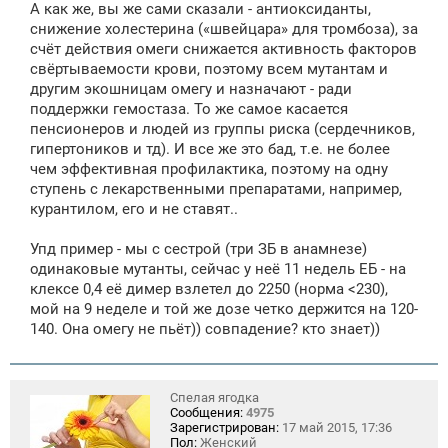
А как же, вы же сами сказали - антиоксиданты,
б
щ
снижение холестерина («швейцара» для тромбоза), за
е
счёт действия омеги снижается активность факторов
н
свёртываемости крови, поэтому всем мутантам и
и
е
другим экошницам омегу и назначают - ради
поддержки гемостаза. То же самое касается
пенсионеров и людей из группы риска (сердечников,
гипертоников и тд). И все же это бад, т.е. не более
чем эффективная профилактика, поэтому на одну
ступень с лекарственными препаратами, например,
курантилом, его и не ставят..
Упд пример - мы с сестрой (три ЗБ в анамнезе)
одинаковые мутанты, сейчас у неё 11 недель ЕБ - на
клексе 0,4 её димер взлетел до 2250 (норма <230),
мой на 9 неделе и той же дозе четко держится на 120-
140. Она омегу не пьёт)) совпадение? кто знает))
Спелая ягодка
Сообщения:
4975
Зарегистрирован:
17 май 2015, 17:36
Пол:
Женский