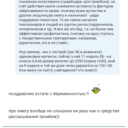
н
снижение холестерина («швейцара» для тромбоза), за
и
счёт действия омеги снижается активность факторов
е
свёртываемости крови, поэтому всем мутантам и
другим экошницам омегу и назначают - ради
поддержки гемостаза. То же самое касается
пенсионеров и людей из группы риска (сердечников,
гипертоников и тд). И все же это бад, т.е. не более чем
эффективная профилактика, поэтому на одну ступень
с лекарственными препаратами, например,
курантилом, его и не ставят..
Упд пример - мы с сестрой (три ЗБ в анамнезе)
одинаковые мутанты, сейчас у неё 11 недель ЕБ - на
клексе 0,4 её димер взлетел до 2250 (норма <230), мой
на 9 неделе и той же дозе четко держится на 120-140.
Она омегу не пьёт)) совпадение? кто знает))
поздравляю кстати с беременностью !!
про омегу вообще не слышала ни разу как о средстве
рассасывания тромбов))