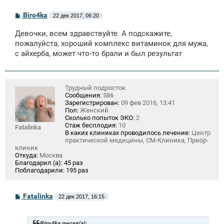
С
Biro4ka
22 дек 2017, 06:20
о
о
Девочки, всем здравствуйте. А подскажите,
б
щ
пожалуйста, хороший комплекс витаминок для мужа,
е
с айхерба, может что-то брали и был результат
н
и
е
Трудный подросток
Сообщения:
586
Зарегистрирован:
09 фев 2016, 13:41
Пол:
Женский
Сколько попыток ЭКО:
2
Стаж бесплодия:
10
Fatalinka
В каких клиниках проводилось лечение:
Центр
практической медицины, СМ-Клиника, Приор-
клиник
Откуда:
Москва
Благодарил (а):
45 раз
Поблагодарили:
195 раз
С
Fatalinka
22 дек 2017, 16:15
о
о
б
щ
Biro4ka писал(а):