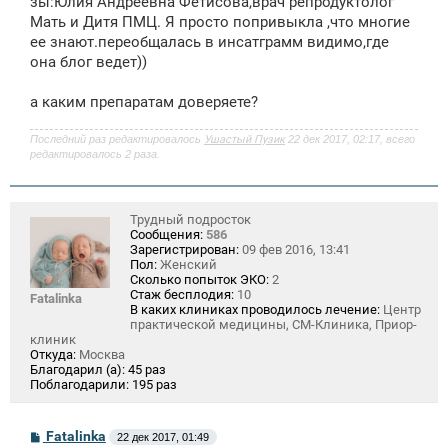
зы:Юлия Андреевна Фетисова,врач репродуктолог
Мать и Дитя ПМЦ. Я просто попривыкла ,что многие
ее знают.переобщалась в инсатграмм видимо,где
она блог ведет))
а каким препаратам доверяете?
Последний раз редактировалось
Ушастый Пузик
22 дек 2017, 02:17, всего
редактировалось 2 раза.
Трудный подросток
Сообщения:
586
Зарегистрирован:
09 фев 2016, 13:41
Пол:
Женский
Сколько попыток ЭКО:
2
Стаж бесплодия:
10
Fatalinka
В каких клиниках проводилось лечение:
Центр
практической медицины, СМ-Клиника, Приор-
клиник
Откуда:
Москва
Благодарил (а):
45 раз
Поблагодарили:
195 раз
С
Fatalinka
22 дек 2017, 01:49