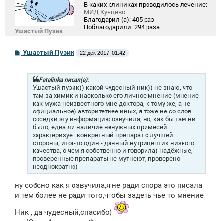
В каких клиниках проводилось лечение:
МИД Кунцево
Благодарил (а):
405 раз
Поблагодарили:
294 раза
Ушастый Пузик
С
Ушастый Пузик
22 дек 2017, 01:42
о
о
б
щ
Fatalinka писал(а):
е
Ушастый пузик)) какой чудесный ник)) не знаю, что
н
там за химик и насколько его личное мнение (мнение
и
как мужа неизвестного мне доктора, к тому же, а не
е
официальное) авторитетнее иных, я тоже не со слов
соседки эту информацию озвучила, но, как бы там ни
было, едва ли наличие ненужных примесей
характеризует конкретный препарат с лучшей
стороны, итог-то один - данный нутрицептик низкого
качества, о чем я собственно и говорила) надёжные,
проверенные препараты не мутнеют, проверено
неоднократно)
ну собсно как я озвучила,я не ради спора это писала
и тем более не ради того,чтобы задеть чье то мнение
Ник , да чудесный,спасибо)