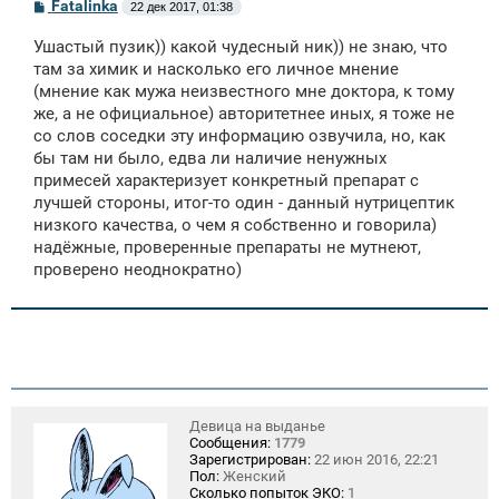
С
Fatalinka
22 дек 2017, 01:38
о
о
Ушастый пузик)) какой чудесный ник)) не знаю, что
б
щ
там за химик и насколько его личное мнение
е
(мнение как мужа неизвестного мне доктора, к тому
н
же, а не официальное) авторитетнее иных, я тоже не
и
е
со слов соседки эту информацию озвучила, но, как
бы там ни было, едва ли наличие ненужных
примесей характеризует конкретный препарат с
лучшей стороны, итог-то один - данный нутрицептик
низкого качества, о чем я собственно и говорила)
надёжные, проверенные препараты не мутнеют,
проверено неоднократно)
Девица на выданье
Сообщения:
1779
Зарегистрирован:
22 июн 2016, 22:21
Пол:
Женский
Сколько попыток ЭКО:
1