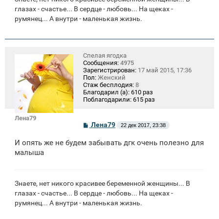
глазах - счастье... В сердце - любовь... На щеках -
румянец... А внутри - маленькая жизнь.
Спелая ягодка
Сообщения:
4975
Зарегистрирован:
17 май 2015, 17:36
Пол:
Женский
Стаж бесплодия:
8
Благодарил (а):
610 раз
Поблагодарили:
615 раз
Лена79
С
Лена79
22 дек 2017, 23:38
о
о
И опять же не будем забывать дгк очень полезно для
б
щ
малыша
е
н
и
е
Знаете, нет никого красивее беременной женщины... В
глазах - счастье... В сердце - любовь... На щеках -
румянец... А внутри - маленькая жизнь.