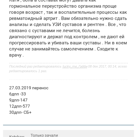
щ
е
гормональное переустройство организма проще
н
говоря возраст , так и воспалительные процессы как
и
ревматоидный артрит . Вам обязательно нужно сдать
е
анализы и сделать УЗИ суставов и рентген . Все , что
связано с суставами не лечится, болезнь
диагностируют и держат под контролем , не дают ей
прогрессировать и убивать ваши суставы . Ни в коем
случае не занимайтесь самолечением . Сходите к
врачу .
Последний раз редактировалось
lucky_me_Габби
08 дек 2017, 00:14, всего
редактировалось 1 раз.
27.03.2019 перенос
6дпп -33
9дпп-147
12дпп-577
30дпп- СБ+
Только зачали
Katykaw