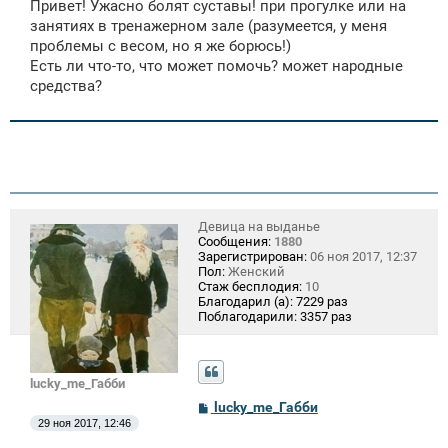
Привет! Ужасно болят суставы! при прогулке или на
б
щ
занятиях в тренажерном зале (разумеется, у меня
е
проблемы с весом, но я же борюсь!)
н
Есть ли что-то, что может помочь? может народные
и
е
средства?
Девица на выданье
Сообщения:
1880
Зарегистрирован:
06 ноя 2017, 12:37
Пол:
Женский
Стаж бесплодия:
10
Благодарил (а):
7229 раз
Поблагодарили:
3357 раз
lucky_me_Габби
С
lucky_me_Габби
о
29 ноя 2017, 12:46
о
б