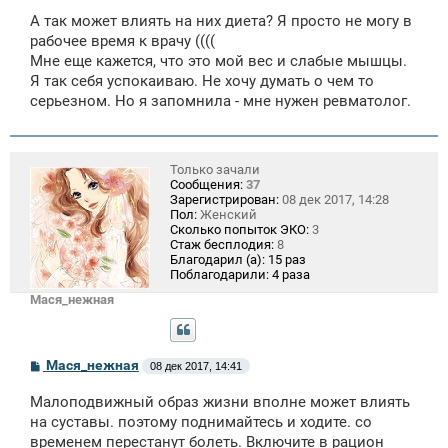
А так может влиять на них диета? Я просто не могу в
рабочее время к врачу ((((
Мне еще кажется, что это мой вес и слабые мышцы.
Я так себя успокаиваю. Не хочу думать о чем то
серьезном. Но я запомнила - мне нужен ревматолог.
Только зачали
Сообщения:
37
Зарегистрирован:
08 дек 2017, 14:28
Пол:
Женский
Сколько попыток ЭКО:
3
Стаж бесплодия:
8
Благодарил (а):
15 раз
Поблагодарили:
4 раза
Мася_нежная
С
Мася_нежная
08 дек 2017, 14:41
о
о
Малоподвижный образ жизни вполне может влиять
б
щ
на суставы. поэтому поднимайтесь и ходите. со
е
временем перестанут болеть. Включите в рацион
н