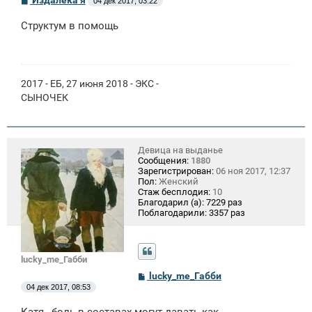
Издалека я
04 дек 2017, 03:22
о
о
Структум в помощь
б
щ
е
н
и
е
2017 - ЕБ, 27 июня 2018 - ЭКС -
СЫНОЧЕК
Девица на выданье
Сообщения:
1880
Зарегистрирован:
06 ноя 2017, 12:37
Пол:
Женский
Стаж бесплодия:
10
Благодарил (а):
7229 раз
Поблагодарили:
3357 раз
lucky_me_Габби
С
lucky_me_Габби
о
04 дек 2017, 08:53
о
б
Катя , боль в составах могут давать как