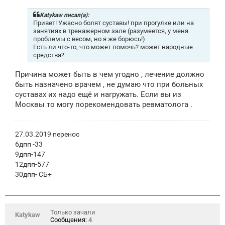
щ
е
Katykaw писал(а):
н
Привет! Ужасно болят суставы! при прогулке или на
и
занятиях в тренажерном зале (разумеется, у меня
е
проблемы с весом, но я же борюсь!)
Есть ли что-то, что может помочь? может народные
средства?
Причина может быть в чем угодно , лечение должно
быть назначено врачем , не думаю что при больных
суставах их надо ещё и нагружать. Если вы из
Москвы то могу порекомендовать ревматолога .
27.03.2019 перенос
6дпп -33
9дпп-147
12дпп-577
30дпп- СБ+
Только зачали
Katykaw
Сообщения:
4