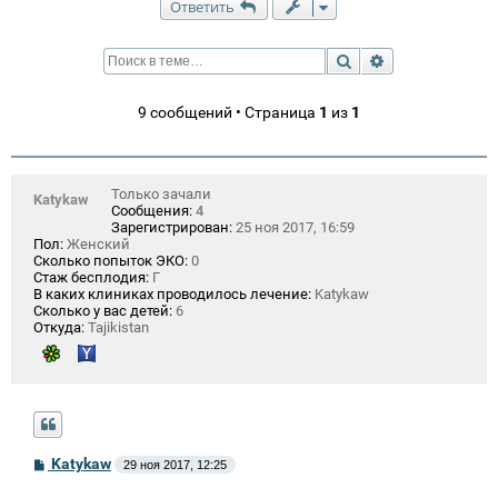
Ответить
Поиск
Расширенный п
9 сообщений • Страница
1
из
1
Только зачали
Katykaw
Сообщения:
4
Зарегистрирован:
25 ноя 2017, 16:59
Пол:
Женский
Сколько попыток ЭКО:
0
Стаж бесплодия:
Г
В каких клиниках проводилось лечение:
Katykaw
Сколько у вас детей:
6
Откуда:
Tajikistan
С
Katykaw
29 ноя 2017, 12:25
о
о