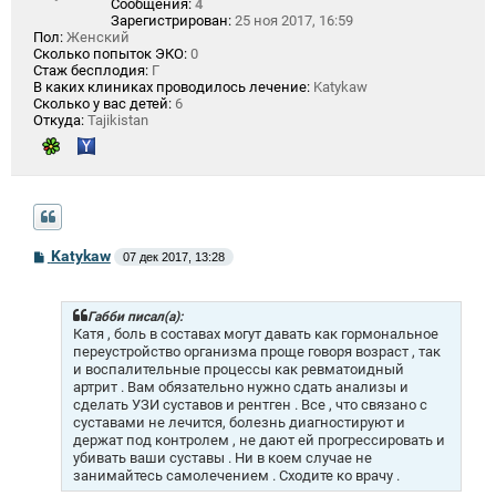
Сообщения:
4
Зарегистрирован:
25 ноя 2017, 16:59
Пол:
Женский
Сколько попыток ЭКО:
0
Стаж бесплодия:
Г
В каких клиниках проводилось лечение:
Katykaw
Сколько у вас детей:
6
Откуда:
Tajikistan
С
Katykaw
07 дек 2017, 13:28
о
о
б
щ
Габби писал(а):
е
Катя , боль в составах могут давать как гормональное
н
переустройство организма проще говоря возраст , так
и
и воспалительные процессы как ревматоидный
е
артрит . Вам обязательно нужно сдать анализы и
сделать УЗИ суставов и рентген . Все , что связано с
суставами не лечится, болезнь диагностируют и
держат под контролем , не дают ей прогрессировать и
убивать ваши суставы . Ни в коем случае не
занимайтесь самолечением . Сходите ко врачу .