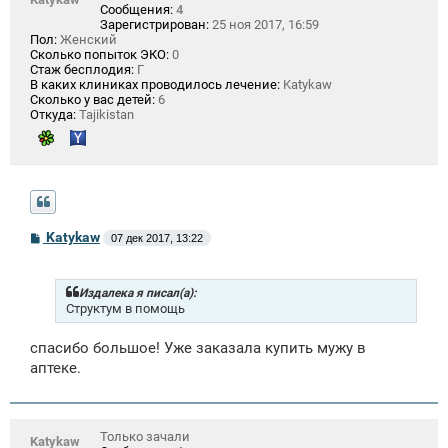
Сообщения:
4
Зарегистрирован:
25 ноя 2017, 16:59
Пол:
Женский
Сколько попыток ЭКО:
0
Стаж бесплодия:
Г
В каких клиниках проводилось лечение:
Katykaw
Сколько у вас детей:
6
Откуда:
Tajikistan
С
Katykaw
07 дек 2017, 13:22
о
о
б
щ
Издалека я писал(а):
е
Структум в помощь
н
и
спасибо большое! Уже заказала купить мужу в
е
аптеке.
Только зачали
Katykaw