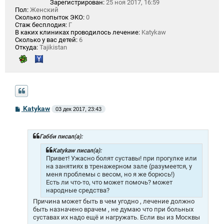
Зарегистрирован:
25 ноя 2017, 16:59
Пол:
Женский
Сколько попыток ЭКО:
0
Стаж бесплодия:
Г
В каких клиниках проводилось лечение:
Katykaw
Сколько у вас детей:
6
Откуда:
Tajikistan
С
Katykaw
03 дек 2017, 23:43
о
о
б
щ
Габби писал(а):
е
н
Katykaw писал(а):
и
Привет! Ужасно болят суставы! при прогулке или
е
на занятиях в тренажерном зале (разумеется, у
меня проблемы с весом, но я же борюсь!)
Есть ли что-то, что может помочь? может
народные средства?
Причина может быть в чем угодно , лечение должно
быть назначено врачем , не думаю что при больных
суставах их надо ещё и нагружать. Если вы из Москвы