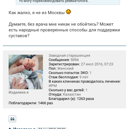
то могу порекомендовать ревматолога .
Как жалко, я не из Москвы
Думаете, без врача мне никак не обойтись? Может
есть народные проверенные способы для поддержки
суставов?
Заводная старушенция
Сообщения:
5094
Зарегистрирован:
27 июл 2016, 07:23
Пол:
Женский
Сколько попыток ЭКО:
1
Стаж бесплодия:
9 лет
В каких клиниках проводилось лечение:
ИРМ
Сколько у вас детей:
1
Издалека я
Откуда:
Казахстан
Благодарил (а):
1263 раза
Поблагодарили:
1466 раз
С