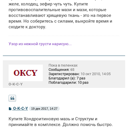
желе, холодец, зефир чуть чуть. Купите
и
е
противовоспалительные мази и мази, которые
восстанавливают хрящевую ткань - это на первое
время. Но соберитесь с силами, выкройте время и
сходите к доктору.
Узор из нежной грусти нарисую...
Пока в пеленках
Сообщения:
65
Зарегистрирован:
10 окт 2010, 14:05
Благодарил (а):
7 раз
Поблагодарили:
10 раз
О-К-С-Y
С
О-К-С-Y
19 дек 2017, 14:27
о
о
Купите Хондроитиновую мазь и Структум и
б
щ
принимайте в комплексе. Должно помочь быстро.
е