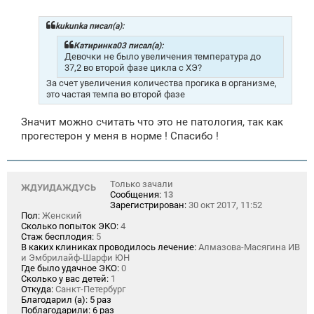
о
б
щ
kukunka писал(а):
е
н
Катиринка03 писал(а):
и
Девочки не было увеличения температура до
е
37,2 во второй фазе цикла с ХЭ?
За счет увеличения количества прогика в организме,
это частая темпа во второй фазе
Значит можно считать что это не патология, так как
прогестерон у меня в норме ! Спасибо !
Только зачали
ЖДУИДАЖДУСЬ
Сообщения:
13
Зарегистрирован:
30 окт 2017, 11:52
Пол:
Женский
Сколько попыток ЭКО:
4
Стаж бесплодия:
5
В каких клиниках проводилось лечение:
Алмазова-Масягина ИВ
и Эмбрилайф-Шарфи ЮН
Где было удачное ЭКО:
0
Сколько у вас детей:
1
Откуда:
Санкт-Петербург
Благодарил (а):
5 раз
Поблагодарили:
6 раз