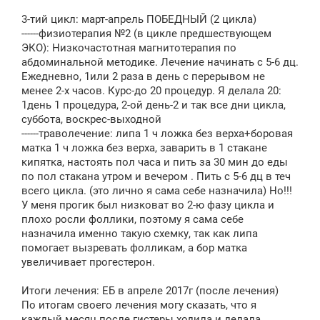
3-тий цикл: март-апрель ПОБЕДНЫЙ (2 цикла)
------физиотерапия №2 (в цикле предшествующем
ЭКО): Низкочастотная магнитотерапия по
абдоминальной методике. Лечение начинать с 5-6 дц.
Ежедневно, 1или 2 раза в день с перерывом не
менее 2-х часов. Курс-до 20 процедур. Я делала 20:
1день 1 процедура, 2-ой день-2 и так все дни цикла,
суббота, воскрес-выходной
------траволечение: липа 1 ч ложка без верха+боровая
матка 1 ч ложка без верха, заварить в 1 стакане
кипятка, настоять пол часа и пить за 30 мин до еды
по пол стакана утром и вечером . Пить с 5-6 дц в теч
всего цикла. (это лично я сама себе назначила) Но!!!
У меня прогик был низковат во 2-ю фазу цикла и
плохо росли фоллики, поэтому я сама себе
назначила именно такую схемку, так как липа
помогает вызревать фолликам, а бор матка
увеличивает прогестерон.
Итоги лечения: ЕБ в апреле 2017г (после лечения)
По итогам своего лечения могу сказать, что я
каждый месяц после гистеры ходила и делала