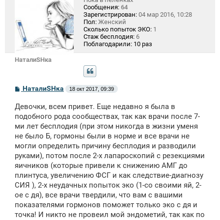
Сообщения:
64
Зарегистрирован:
04 мар 2016, 10:28
Пол:
Женский
Сколько попыток ЭКО:
1
Стаж бесплодия:
6
Поблагодарили:
10 раз
НаталиSHка
С
НаталиSHка
18 окт 2017, 09:39
о
о
Девочки, всем привет. Еще недавно я была в
б
щ
подобного рода сообществах, так как врачи после 7-
е
ми лет бесплодия (при этом никогда в жизни уменя
н
не было Б, гормоны были в норме и все врачи не
и
е
могли определить причину бесплодия и разводили
руками), потом после 2-х лапароскопий с резекциями
яичников (которые привели к снижению АМГ до
плинтуса, увеличению ФСГ и как следствие-диагнозу
СИЯ ), 2-х неудачных попыток эко (1-со своими яй, 2-
ое с дя), все врачи твердили, что вам с вашими
показателями гормонов поможет только эко с дя и
точка! И никто не провеил мой эндометий, так как по