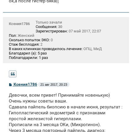
щ
ок,а после гистер бяка((
е
н
и
е
Только зачали
Ксения1786
Сообщения:
30
Зарегистрирован:
07 май 2017, 22:07
Пол:
Женский
Сколько попыток ЭКО:
0
Стаж бесплодия:
2
В каких клиниках проводилось лечение:
ОПЦ, МиД
Благодарил (а):
5 раз
Поблагодарили:
1 раз
С
Ксения1786
21 авг 2017, 20:23
о
о
Девочки, всем привет! Принимайте новенькую)
б
щ
Очень нужны советы ваши.
е
Сдавала пайпель биопсию в начале июня, результат :
н
Гипопластический эндометрий с признаками
и
е
простой железистой гиперплазии.
Прописали на 3 месяца ОКи, (Микрогинон).
Через 3 месяца повторный пайпель, диагноз: