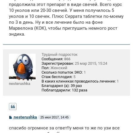
продолжила этот препарат в виде свечей. Всего курс
10 уколов или 20-30 свечей. У меня получилось 5
уколов и 10 свечек. Плюс Серрата таблетки по-моему
по 3 в день. Ну и все лечение было на фоне
Марвелона (КОК), чтобы приглушить немного рост
эндика.
Трудный подросток
Сообщения:
866
Зарегистрирован:
25 мар 2015, 15:24
Пол:
Женский
Сколько попыток ЭКО:
1
Стаж бесплодия:
5
В каких клиниках проводилось лечение:
1
nesterushka
Благодарил (а):
39 раз
Поблагодарили:
132 раза
С
nesterushka
25 июл 2017, 14:45
о
о
спасибо огромное за ответ!!у меня то же по узи все
б