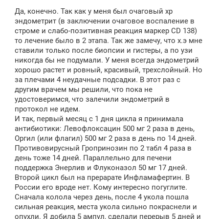
Да, конечно. Так как у меня был очаговый хр
эндометрит (в заключении очаговое воспаление в
строме и слабо-позитивная реакция маркер CD 138)
то лечение было в 2 этапа. Так же замечу, что х.э мне
ставили только после биопсии и гистеры, а по узи
никогда бы не подумали. У меня всегда эндометрий
хорошо растет и ровный, красивый, трехслойный. Но
за плечами 4 неудачные подсадки. В этот раз с
другим врачем мы решили, что пока не
удостоверимся, что залечили эндометрий в
протокол не идем.
И так, первый месяц с 1 дня цикла я принимала
антибиотики: Левофлоксацин 500 мг 2 раза в день,
Оргил (или флагил) 500 мг 2 раза в день по 14 дней.
Противовирусный Гропринозин по 2 табл 4 раза в
день тоже 14 дней. Параллельно для печени
поддержка Энерлив и Флуконазол 50 мг 17 дней.
Второй цикл был на прерарате Инфламафертин. В
России его вроде нет. Кому интересно погуглите.
Сначала колола через день, после 4 укола пошла
сильная реакция, места укола сильно покраснели и
опухли. Я добила 5 ампул, сделали перерыв 5 дней и