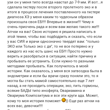
узи он у меня типо всегда наастал до 7-9 мм. И вот...я
сделала гистеру после второго пролетного эко и в
итоге в процессе лечения поставленного на гистере
диагноза ХЭ у меня каким то чудесным образом
произошла своя ЕБ!!!! Впервые в жизни!!! Чему я
очень приочень рада и всем вам желаю такого же!!!
Апчхи на вас! Свою историю я решила написать в
этой темке, чтобы вас подбодрить и сказать, что если
у вас СИЯ и врачи однозначно твердят вам: "только
ЭКО или Только эко с дя", то не все потеряно и у
каждого из нас есть шанс на ЕБ!!! Просто нужно
верить и разобраться в ситуации, найти причину и
пробывать ее устранить. Если нужно-то разными
методами пробывать. Как получилось в моей
истории. Как оказалось, у меня вся загвоздка была в
эндометрии и если бы врачи сразу поняли это, то я
могла бы стать мамой самостоятельно еще 7 лет
назад, а не проходить операции, эко, пить гормоны,
всякие БАДЫ типо иноферта, Овариамина и
Овариума Композитума и все эти круги ада. Может,
кому то моя история поможет
)) Еще раз апчхи на
всех вас, девочки!!!!