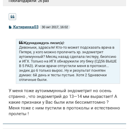
Поблагодарили:
26 раз
С
Катиринка03
30 окт 2017, 16:02
о
о
б
щ
Ждунидаждусь писал(а):
е
Девоньки, здрасьте! Кто-то может подсказать врача в
н
Питере, у кого можно пролечить хр. эндометрит
и
аутоимунный? Месяц назад сделала гистеру, биопсию
е
и ИГХ. Только на ИГХ обнаружили эту бяку (СД56 ВЫШЕ
В 5 РАЗ). И мои врачи отпустили меня в протокол...
эндик до 6 только вырос. Ну и результат понятен
думаю: 6й день и тесты пустые. Хотя 2 5дневочки
отличные были.
У меня тоже аутоиммунный эндометрит но осень
странно , что эндометрий до 13—14 мм вырастает! А
какие признаки у Вас были или бессимптомно ?
Меня тоже с ним пустили в протоколы и естественно
пролеты !