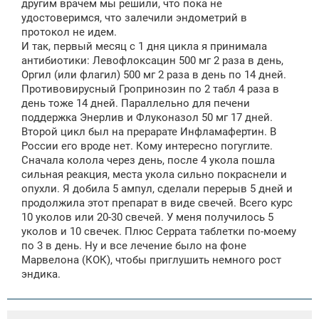
другим врачем мы решили, что пока не
удостоверимся, что залечили эндометрий в
протокол не идем.
И так, первый месяц с 1 дня цикла я принимала
антибиотики: Левофлоксацин 500 мг 2 раза в день,
Оргил (или флагил) 500 мг 2 раза в день по 14 дней.
Противовирусный Гропринозин по 2 табл 4 раза в
день тоже 14 дней. Параллельно для печени
поддержка Энерлив и Флуконазол 50 мг 17 дней.
Второй цикл был на прерарате Инфламафертин. В
России его вроде нет. Кому интересно погуглите.
Сначала колола через день, после 4 укола пошла
сильная реакция, места укола сильно покраснели и
опухли. Я добила 5 ампул, сделали перерыв 5 дней и
продолжила этот препарат в виде свечей. Всего курс
10 уколов или 20-30 свечей. У меня получилось 5
уколов и 10 свечек. Плюс Серрата таблетки по-моему
по 3 в день. Ну и все лечение было на фоне
Марвелона (КОК), чтобы приглушить немного рост
эндика.