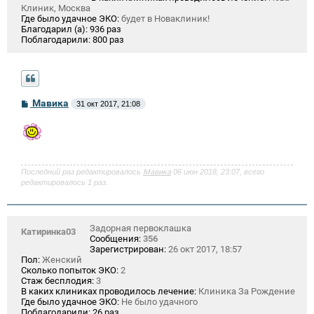
Клиник, Москва
Где было удачное ЭКО:
будет в Новаклиник!
Благодарил (а):
936 раз
Поблагодарили:
800 раз
С
Мавика
31 окт 2017, 21:08
о
о
б
щ
е
н
и
Последний раз редактировалось
Мавика
06 июн 2018, 23:07, всего
е
редактировалось 1 раз.
Задорная первоклашка
Катиринка03
Сообщения:
356
Зарегистрирован:
26 окт 2017, 18:57
Пол:
Женский
Сколько попыток ЭКО:
2
Стаж бесплодия:
3
В каких клиниках проводилось лечение:
Клиника За Рождение
Где было удачное ЭКО:
Не было удачного
Поблагодарили:
26 раз