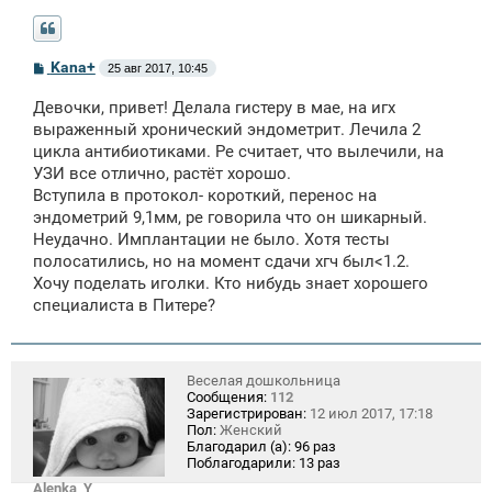
С
Kana+
25 авг 2017, 10:45
о
о
Девочки, привет! Делала гистеру в мае, на игх
б
щ
выраженный хронический эндометрит. Лечила 2
е
цикла антибиотиками. Ре считает, что вылечили, на
н
УЗИ все отлично, растёт хорошо.
и
е
Вступила в протокол- короткий, перенос на
эндометрий 9,1мм, ре говорила что он шикарный.
Неудачно. Имплантации не было. Хотя тесты
полосатились, но на момент сдачи хгч был<1.2.
Хочу поделать иголки. Кто нибудь знает хорошего
специалиста в Питере?
Веселая дошкольница
Сообщения:
112
Зарегистрирован:
12 июл 2017, 17:18
Пол:
Женский
Благодарил (а):
96 раз
Поблагодарили:
13 раз
Alenka_Y