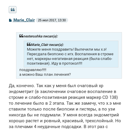
С
Marie_Clair
25 июл 2017, 13:30
о
о
б
щ
nesterushka писал(а):
е
н
Marie_Clair писал(а):
и
Можете меня поздравить! Вылечили мы х.э!
е
Пересдала биопсию с игх. Воспаления в строме
нет, маркеры-негативная реакция (была слабо-
позитивная). Иду в протокол!!!!
поздравляю!!!!!
а можно Ваш план лечения?
Да, конечно. Так как у меня был очаговый хр
эндометрит (в заключении очаговое воспаление в
строме и слабо-позитивная реакция маркер CD 138)
то лечение было в 2 этапа. Так же замечу, что х.э мне
ставили только после биопсии и гистеры, а по узи
никогда бы не подумали. У меня всегда эндометрий
хорошо растет и ровный, красивый, трехслойный. Но
за плечами 4 неудачные подсадки. В этот раз с