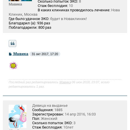
Сколько попыток ЭКО:
8
Мавика
Стаж бесплодия:
10
В каких клиниках проводилось лечение:
Нова
Клиник, Москва
Где было удачное ЭКО:
будет в Новаклиник!
Благодарил (а):
936 раз
Поблагодарили:
800 раз
С
Мавика
31 окт 2017, 17:20
о
о
б
щ
е
н
и
Последний раз редактировалось
Мавика
06 июн 2018, 23:07, всего
е
редактировалось 1 раз.
Девица на выданье
Сообщения:
1885
Зарегистрирован:
14 апр 2016, 16:03
Пол:
Женский
Сколько попыток ЭКО:
3
Стаж бесплодия:
10лет