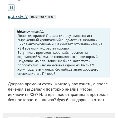
С
Alenka_Y
10 окт 2017, 11:05
о
о
б
щ
Kana+ писал(а):
е
Девочки, привет! Делала гистеру в мае, на игх
н
выраженный хронический эндометрит. Лечила 2
и
цикла антибиотиками. Ре считает, что вылечили, на
е
УЗИ все отлично, растёт хорошо.
Вступила в протокол- короткий, перенос на
эндометрий 9,1мм, ре говорила что он шикарный.
Неудачно. Имплантации не было. Хотя тесты
полосатились, но на момент сдачи хгч был<1.2.
Хочу поделать иголки. Кто нибудь знает хорошего
специалиста в Питере?
Доброго времени суток! можно у вас узнать, а после
лечения вы делали повторно анализ, чтобы
исключить ХЭ?? Или врач вас отправила в протокол
без повторного анализа? буду благодарна за ответ.
Пока в пеленках