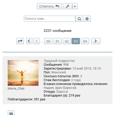
Ответить
Поиск
Расширенный п
2231 сообщение
Страница
63
из
64
1
60
61
62
63
64
…
Пред.
След.
Трудный подросток
Сообщения:
998
Зарегистрирован:
15 май 2015, 18:14
Пол:
Женский
Сколько попыток ЭКО:
3
Стаж бесплодия:
2 года
В каких клиниках проводилось лечение:
Надия, врач Борисов
Marie_Clair
Откуда:
Одесса
Благодарил (а):
219 раз
Поблагодарили:
351 раз