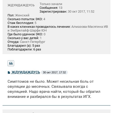
Только зачали
ЖДУИДАЖДУСЬ
Сообщения:
13
Зарегистрирован:
30 окт 2017, 11:52
Пол:
Женский
Сколько попыток ЭКО:
4
Стаж бесплодия:
5
В каких клиниках проводилось лечение:
Алмазова-Масягина ИВ
и Эмбрилайф-Шарфи ЮН
Где было удачное ЭКО:
0
Сколько у вас детей:
1
Откуда:
Санкт-Петербург
Благодарил (а):
5 раз
Поблагодарили:
6 раз
С
ЖДУИДАЖДУСЬ
30 окт 2017, 17:32
о
о
Симптомов не было. Может несильная боль от
б
щ
овуляции до месячных. Связывала всегда с
е
овуляцией. Надо врача найти, который бы обратил
н
внимание и разбирался бы в результатах ИГХ.
и
е