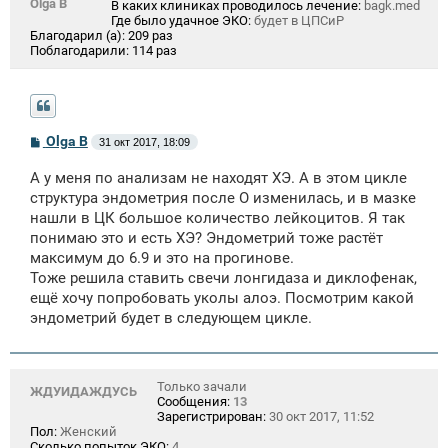
Olga B
В каких клиниках проводилось лечение:
bagk.med
Где было удачное ЭКО:
будет в ЦПСиР
Благодарил (а):
209 раз
Поблагодарили:
114 раз
С
Olga B
31 окт 2017, 18:09
о
о
А у меня по анализам не находят ХЭ. А в этом цикле
б
щ
структура эндометрия после О изменилась, и в мазке
е
нашли в ЦК большое количество лейкоцитов. Я так
н
понимаю это и есть ХЭ? Эндометрий тоже растёт
и
е
максимум до 6.9 и это на прогинове.
Тоже решила ставить свечи лонгидаза и диклофенак,
ещё хочу попробовать уколы алоэ. Посмотрим какой
эндометрий будет в следующем цикле.
Только зачали
ЖДУИДАЖДУСЬ
Сообщения:
13
Зарегистрирован:
30 окт 2017, 11:52
Пол:
Женский
Сколько попыток ЭКО:
4