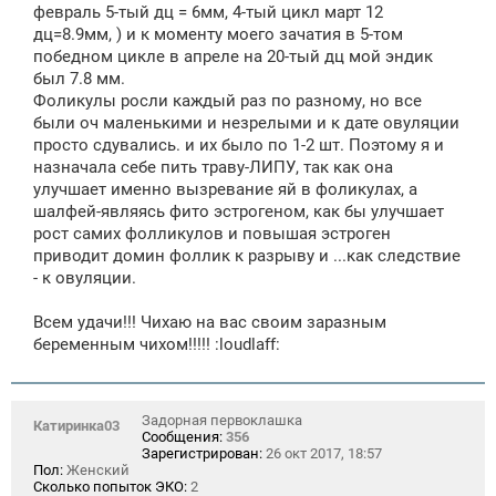
февраль 5-тый дц = 6мм, 4-тый цикл март 12
дц=8.9мм, ) и к моменту моего зачатия в 5-том
победном цикле в апреле на 20-тый дц мой эндик
был 7.8 мм.
Фоликулы росли каждый раз по разному, но все
были оч маленькими и незрелыми и к дате овуляции
просто сдувались. и их было по 1-2 шт. Поэтому я и
назначала себе пить траву-ЛИПУ, так как она
улучшает именно вызревание яй в фоликулах, а
шалфей-являясь фито эстрогеном, как бы улучшает
рост самих фолликулов и повышая эстроген
приводит домин фоллик к разрыву и ...как следствие
- к овуляции.
Всем удачи!!! Чихаю на вас своим заразным
беременным чихом!!!!! :loudlaff:
Задорная первоклашка
Катиринка03
Сообщения:
356
Зарегистрирован:
26 окт 2017, 18:57
Пол:
Женский
Сколько попыток ЭКО:
2