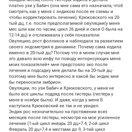
платно узи у Бабич (она мне сама его назначала, чтоб
смотреть как у меня с эндиком после ее схемы и
чтобы корректировать лечение), Крюковского на 20-
тый дц, т.е. после предполагаемой овуляции(у меня
мес шли как по часам, цикл 26 дней и своя О была на
12-14 дц) и отслеживала у себя показатели:
Овуляцию, рост фолликов и наблюдала за развитием
своего эндометрия в динамике. Почему сама ходила
именно в 20-тый дц? Потому что в моем случае мне
это давало всю инфу по поводу интнрнсующих меня
моих показателей+ мне предстояло эко после
лечения и подсадку мне делали бы на 20-тый дц-
поэтому мне было интересно в какой бы эндик мне
бы переносили эмбрион.
Овуляции, по узи Бабич и Крюковского, у меня не
было все циклы подряд после гистеры (гистера у
меня в ноябре была). И даже, когда у меня Б
наступила Крюковский ее так и не увидел.
Эндик рос незначительно на протяжении всех
месяцев после гистеры, несмотря на мое усиленное
лечение (1-ый цикл январь 20 дц=7.4, 2-ой цикл
Февраль 20 дц=7,4 и местами до 9, 3-тий цикл