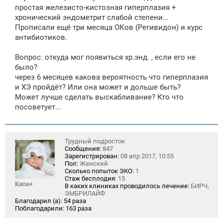
простая железисто-кистозная гиперплазия +
хронический эндометрит слабой степени...
Прописали ещё три месяца ОКов (Регивидон) и курс
антибиотиков.
Вопрос: откуда мог появиться хр.энд. , если его не
было?
через 6 месяцев какова вероятность что гиперплазия
и ХЭ пройдёт? Или она может и дольше быть?
Может лучше сделать выскабливание? Кто что
посоветует...
Трудный подросток
Сообщения:
847
Зарегистрирован:
08 апр 2017, 10:55
Пол:
Женский
Сколько попыток ЭКО:
1
Стаж бесплодия:
15
Kana+
В каких клиниках проводилось лечение:
БИРЧ,
ЭМБРИЛАЙФ
Благодарил (а):
54 раза
Поблагодарили:
163 раза