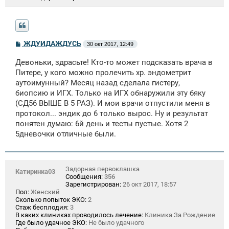
С
ЖДУИДАЖДУСЬ
30 окт 2017, 12:49
о
о
Девоньки, здрасьте! Кто-то может подсказать врача в
б
щ
Питере, у кого можно пролечить хр. эндометрит
е
аутоимунный? Месяц назад сделала гистеру,
н
биопсию и ИГХ. Только на ИГХ обнаружили эту бяку
и
е
(СД56 ВЫШЕ В 5 РАЗ). И мои врачи отпустили меня в
протокол... эндик до 6 только вырос. Ну и результат
понятен думаю: 6й день и тесты пустые. Хотя 2
5дневочки отличные были.
Задорная первоклашка
Катиринка03
Сообщения:
356
Зарегистрирован:
26 окт 2017, 18:57
Пол:
Женский
Сколько попыток ЭКО:
2
Стаж бесплодия:
3
В каких клиниках проводилось лечение:
Клиника За Рождение
Где было удачное ЭКО:
Не было удачного