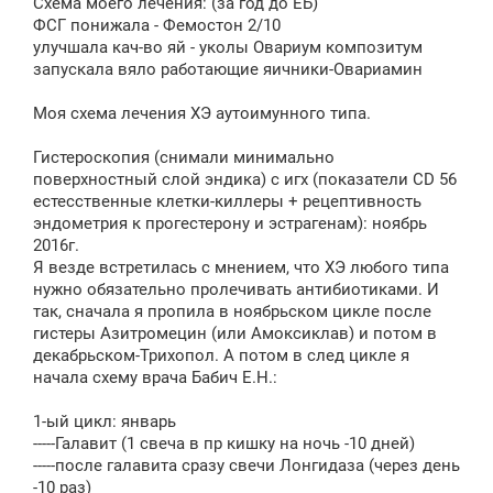
Схема моего лечения: (за год до ЕБ)
ФСГ понижала - Фемостон 2/10
улучшала кач-во яй - уколы Овариум композитум
запускала вяло работающие яичники-Овариамин
Моя схема лечения ХЭ аутоимунного типа.
Гистероскопия (снимали минимально
поверхностный слой эндика) с игх (показатели СD 56
естесственные клетки-киллеры + рецептивность
эндометрия к прогестерону и эстрагенам): ноябрь
2016г.
Я везде встретилась с мнением, что ХЭ любого типа
нужно обязательно пролечивать антибиотиками. И
так, сначала я пропила в ноябрьском цикле после
гистеры Азитромецин (или Амоксиклав) и потом в
декабрьском-Трихопол. А потом в след цикле я
начала схему врача Бабич Е.Н.:
1-ый цикл: январь
-----Галавит (1 свеча в пр кишку на ночь -10 дней)
-----после галавита сразу свечи Лонгидаза (через день
-10 раз)