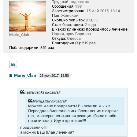
Трудный подросток
Сообщения:
998
Зарегистрирован:
15 май 2015, 18:14
Пол:
Женский
Сколько попыток ЭКО:
3
Стаж бесплодия:
2 года
В каких клиниках проводилось лечение:
Надия, врач Борисов
Marie_Clair
Откуда:
Одесса
Благодарил (а):
219 раз
Поблагодарили:
351 раз
С
Marie_Clair
25 июл 2017, 13:50
о
о
б
щ
nesterushka писал(а):
е
н
Marie_Clair писал(а):
и
Можете меня поздравить! Вылечили мы х.э!
е
Пересдала биопсию с игх. Воспаления в строме
нет, маркеры-негативная реакция (была слабо-
позитивная). Иду в протокол!!!!
поздравляю!!!!!
а можно Ваш план лечения?