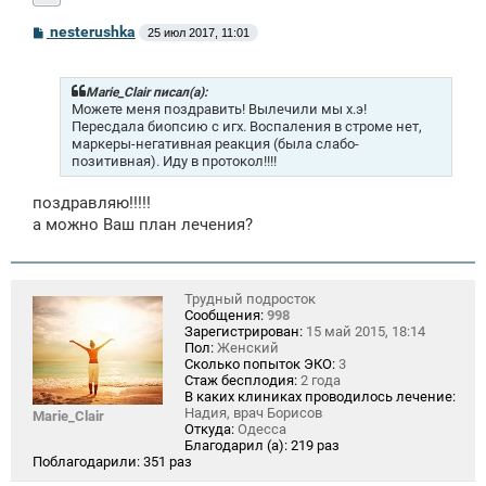
С
nesterushka
25 июл 2017, 11:01
о
о
б
щ
Marie_Clair писал(а):
е
Можете меня поздравить! Вылечили мы х.э!
н
Пересдала биопсию с игх. Воспаления в строме нет,
и
маркеры-негативная реакция (была слабо-
е
позитивная). Иду в протокол!!!!
поздравляю!!!!!
а можно Ваш план лечения?
Трудный подросток
Сообщения:
998
Зарегистрирован:
15 май 2015, 18:14
Пол:
Женский
Сколько попыток ЭКО:
3
Стаж бесплодия:
2 года
В каких клиниках проводилось лечение:
Надия, врач Борисов
Marie_Clair
Откуда:
Одесса
Благодарил (а):
219 раз
Поблагодарили:
351 раз