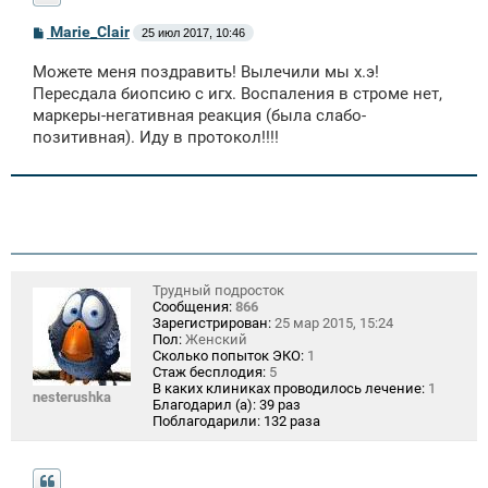
С
Marie_Clair
25 июл 2017, 10:46
о
о
Можете меня поздравить! Вылечили мы х.э!
б
щ
Пересдала биопсию с игх. Воспаления в строме нет,
е
маркеры-негативная реакция (была слабо-
н
позитивная). Иду в протокол!!!!
и
е
Трудный подросток
Сообщения:
866
Зарегистрирован:
25 мар 2015, 15:24
Пол:
Женский
Сколько попыток ЭКО:
1
Стаж бесплодия:
5
В каких клиниках проводилось лечение:
1
nesterushka
Благодарил (а):
39 раз
Поблагодарили:
132 раза