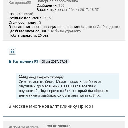
Задорная первоклашка
Катиринка03
Сообщения:
356
Зарегистрирован:
26 окт 2017, 18:57
Пол:
Женский
Сколько попыток ЭКО:
2
Стаж бесплодия:
3
В каких клиниках проводилось лечение:
Клиника За Рождение
Где было удачное ЭКО:
Не было удачного
Поблагодарили:
26 раз
С
Катиринка03
30 окт 2017, 17:39
о
о
б
щ
Ждунидаждусь писал(а):
е
Симптомов не было. Может несильная боль от
н
овуляции до месячных. Связывала всегда с
и
овуляцией. Надо врача найти, который бы обратил
е
внимание и разбирался бы в результатах ИГХ.
В Москве многие хвалят клинику Приор !
Только зачали
ЖДУИДАЖДУСЬ