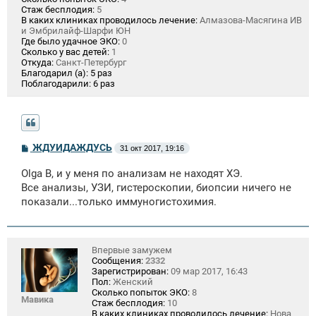
Стаж бесплодия:
5
В каких клиниках проводилось лечение:
Алмазова-Масягина ИВ
и Эмбрилайф-Шарфи ЮН
Где было удачное ЭКО:
0
Сколько у вас детей:
1
Откуда:
Санкт-Петербург
Благодарил (а):
5 раз
Поблагодарили:
6 раз
С
ЖДУИДАЖДУСЬ
31 окт 2017, 19:16
о
о
Olga B, и у меня по анализам не находят ХЭ.
б
щ
Все анализы, УЗИ, гистероскопии, биопсии ничего не
е
показали...только иммуногистохимия.
н
и
е
Впервые замужем
Сообщения:
2332
Зарегистрирован:
09 мар 2017, 16:43
Пол:
Женский
Сколько попыток ЭКО:
8
Мавика
Стаж бесплодия:
10
В каких клиниках проводилось лечение:
Нова