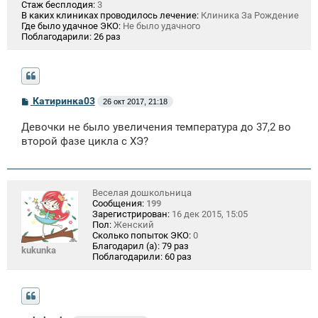
Стаж бесплодия:
3
В каких клиниках проводилось лечение:
Клиника За Рождение
Где было удачное ЭКО:
Не было удачного
Поблагодарили:
26 раз
С
Катиринка03
26 окт 2017, 21:18
о
о
Девочки не было увеличения температура до 37,2 во
б
щ
второй фазе цикла с ХЭ?
е
н
и
е
Веселая дошкольница
Сообщения:
199
Зарегистрирован:
16 дек 2015, 15:05
Пол:
Женский
Сколько попыток ЭКО:
0
Благодарил (а):
79 раз
kukunka
Поблагодарили:
60 раз