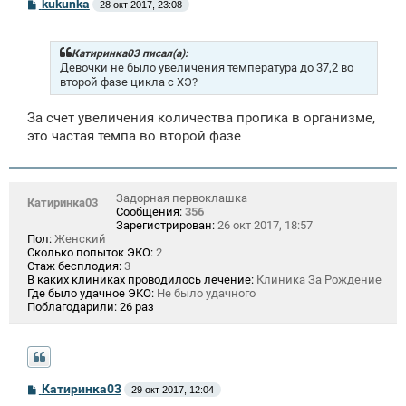
С
kukunka
28 окт 2017, 23:08
о
о
б
щ
Катиринка03 писал(а):
е
Девочки не было увеличения температура до 37,2 во
н
второй фазе цикла с ХЭ?
и
е
За счет увеличения количества прогика в организме,
это частая темпа во второй фазе
Задорная первоклашка
Катиринка03
Сообщения:
356
Зарегистрирован:
26 окт 2017, 18:57
Пол:
Женский
Сколько попыток ЭКО:
2
Стаж бесплодия:
3
В каких клиниках проводилось лечение:
Клиника За Рождение
Где было удачное ЭКО:
Не было удачного
Поблагодарили:
26 раз
С
Катиринка03
29 окт 2017, 12:04
о