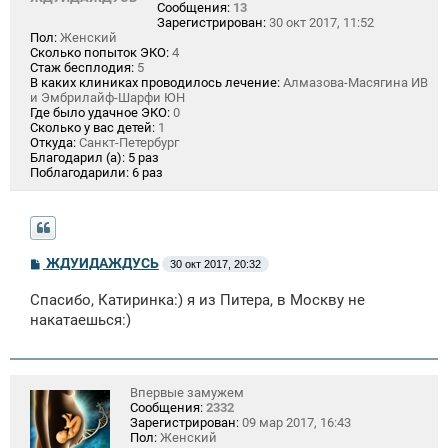
Сообщения:
13
Зарегистрирован:
30 окт 2017, 11:52
Пол:
Женский
Сколько попыток ЭКО:
4
Стаж бесплодия:
5
В каких клиниках проводилось лечение:
Алмазова-Масягина ИВ
и Эмбрилайф-Шарфи ЮН
Где было удачное ЭКО:
0
Сколько у вас детей:
1
Откуда:
Санкт-Петербург
Благодарил (а):
5 раз
Поблагодарили:
6 раз
С
ЖДУИДАЖДУСЬ
30 окт 2017, 20:32
о
о
Спасибо, Катиринка:) я из Питера, в Москву не
б
щ
накатаешься:)
е
н
и
е
Впервые замужем
Сообщения:
2332
Зарегистрирован:
09 мар 2017, 16:43
Пол:
Женский