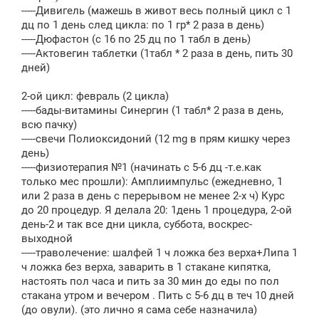
-----Дивигель (мажешь в живот весь полный цикл с 1
дц по 1 день след цикла: по 1 гр* 2 раза в день)
-----Дюфастон (с 16 по 25 дц по 1 табл в день)
-----Актовегин таблетки (1табл * 2 раза в день, пить 30
дней)
2-ой цикл: февраль (2 цикла)
-----бады-витамины Синергин (1 табл* 2 раза в день,
всю пачку)
-----свечи Полиоксидоний (12 mg в прям кишку через
день)
-----физиотерапия №1 (начинать с 5-6 дц -т.е.как
только мес прошли): Амплиимпульс (ежедневно, 1
или 2 раза в день с перерывом не менее 2-х ч) Курс
до 20 процедур. Я делала 20: 1день 1 процедура, 2-ой
день-2 и так все дни цикла, суббота, воскрес-
выходной
-----траволечение: шалфей 1 ч ложка без верха+Липа 1
ч ложка без верха, заварить в 1 стакане кипятка,
настоять пол часа и пить за 30 мин до еды по пол
стакана утром и вечером . Пить с 5-6 дц в теч 10 дней
(до овули). (это лично я сама себе назначила)