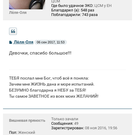
ЦСМ
Где было удачное ЭКО:
ЦСМ у ЕН
Благодарил (а):
548 раз
Лёля-Оля
Поблагодарили:
743 раза
С
Лёля-Оля
06 сен 2017, 11:53
о
о
Девочки, спасибо большое!!!
б
щ
е
н
и
е
ТЕБЯ послал мне Бог, чтоб всё я поняла:
Зачем мне ЖИЗНЬ дана и море испытаний.
БЕЗУМНО благодарна я НЕБУ за ТЕБЯ!
Ты самое ЗАВЕТНОЕ из всех моих ЖЕЛАНИЙ!
Только зачали
Вишневая пряность
Сообщения:
49
Зарегистрирован:
08 ноя 2016, 19:56
Пол:
Женский