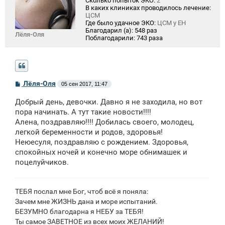
Сколько попыток ЭКО:
2
В каких клиниках проводилось лечение:
ЦСМ
Где было удачное ЭКО:
ЦСМ у ЕН
Благодарил (а):
548 раз
Лёля-Оля
Поблагодарили:
743 раза
С
Лёля-Оля
05 сен 2017, 11:47
о
о
Добрый день, девочки. Давно я не заходила, но вот
б
щ
пора начинать. А тут такие новости!!!!
е
Алена, поздравляю!!!! Добилась своего, молодец,
н
легкой беременности и родов, здоровья!
и
е
Неюесуля, поздравляю с рождением. Здоровья,
спокойных ночей и конечно море обнимашек и
поцелуйчиков.
ТЕБЯ послал мне Бог, чтоб всё я поняла:
Зачем мне ЖИЗНЬ дана и море испытаний.
БЕЗУМНО благодарна я НЕБУ за ТЕБЯ!
Ты самое ЗАВЕТНОЕ из всех моих ЖЕЛАНИЙ!