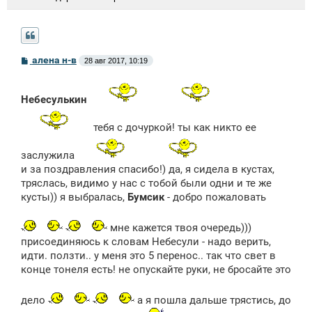
С
алена н-в
28 авг 2017, 10:19
о
о
б
щ
Небесулькин
е
н
тебя с дочуркой! ты как никто ее
и
е
заслужила
и за поздравления спасибо!) да, я сидела в кустах,
тряслась, видимо у нас с тобой были одни и те же
кусты)) я выбралась,
Бумсик
- добро пожаловать
мне кажется твоя очередь)))
присоединяюсь к словам Небесули - надо верить,
идти. ползти.. у меня это 5 перенос.. так что свет в
конце тонеля есть! не опускайте руки, не бросайте это
дело
а я пошла дальше трястись, до