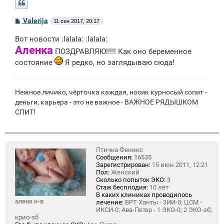
С
Valerija
11 сен 2017, 20:17
о
о
Вот новости :lalala: :lalala:
б
Аленка
щ
ПОЗДРАВЛЯЮ!!!!! Как оно беременное
е
состояние
н
Я редко, но заглядываю сюда!
и
е
Нежное личико, чёрточка каждая, носик курносый сопит -
деньги, карьера - это не важное - ВАЖНОЕ РЯДЫШКОМ
СПИТ!
Птичка Феникс
Сообщения:
16535
Зарегистрирован:
15 июн 2011, 12:21
Пол:
Женский
Сколько попыток ЭКО:
3
Стаж бесплодия:
10 лет
В каких клиниках проводилось
алена н-в
лечение:
ВРТ Ханты - 3ИИ-0; ЦСМ -
ИКСИ-0; Ава-Петер - 1 ЭКО-0; 2 ЭКО-зб;
крио-зб