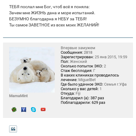
ТЕБЯ послал мне Бог, чтоб всё я поняла:
Зачем мне ЖИЗНЬ дана и море испытаний.
БЕЗУМНО благодарна я НЕБУ за ТЕБЯ!
Ты самое ЗАВЕТНОЕ из всех моих ЖЕЛАНИЙ!
Впервые замужем
Сообщения:
2818
Зарегистрирован:
25 янв 2015, 19:59
Пол:
Женский
Сколько попыток ЭКО:
2
Стаж бесплодия:
Г
В каких клиниках проводилось
лечение:
MiguelBet
Где было удачное ЭКО:
Семья г.Уфа
Сколько у вас детей:
1
Откуда:
Fiji
MamaMint
Благодарил (а):
387 раз
Поблагодарили:
629 раз