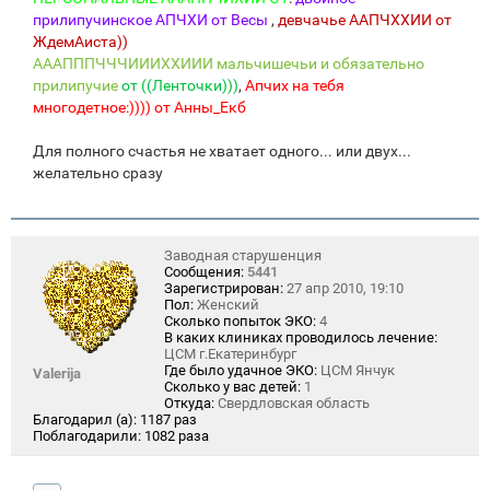
прилипучинское АПЧХИ от Весы
,
девчачье ААПЧХХИИ от
ЖдемАиста))
АААПППЧЧЧИИИХХИИИ мальчишечьи и обязательно
прилипучие
от ((Ленточки)))
,
Апчих на тебя
многодетное:))))
от Анны_Екб
Для полного счастья не хватает одного... или двух...
желательно сразу
Заводная старушенция
Сообщения:
5441
Зарегистрирован:
27 апр 2010, 19:10
Пол:
Женский
Сколько попыток ЭКО:
4
В каких клиниках проводилось лечение:
ЦСМ г.Екатеринбург
Где было удачное ЭКО:
ЦСМ Янчук
Valerija
Сколько у вас детей:
1
Откуда:
Свердловская область
Благодарил (а):
1187 раз
Поблагодарили:
1082 раза