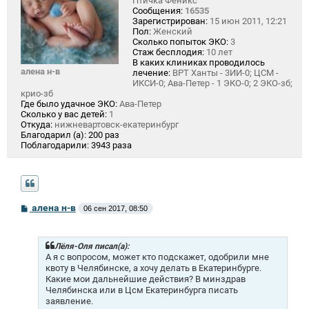
Птичка Феникс
Сообщения:
16535
Зарегистрирован:
15 июн 2011, 12:21
Пол:
Женский
Сколько попыток ЭКО:
3
Стаж бесплодия:
10 лет
В каких клиниках проводилось
алена н-в
лечение:
ВРТ Ханты - 3ИИ-0; ЦСМ -
ИКСИ-0; Ава-Петер - 1 ЭКО-0; 2 ЭКО-зб;
крио-зб
Где было удачное ЭКО:
Ава-Петер
Сколько у вас детей:
1
Откуда:
нижневартовск-екатеринбург
Благодарил (а):
200 раз
Поблагодарили:
3943 раза
С
алена н-в
06 сен 2017, 08:50
о
о
б
щ
Лёля-Оля писал(а):
е
А я с вопросом, может кто подскажет, одобрили мне
н
квоту в Челябинске, а хочу делать в Екатеринбурге.
и
Какие мои дальнейшие действия? В минздрав
е
Челябинска или в Цсм Екатеринбурга писать
заявление.