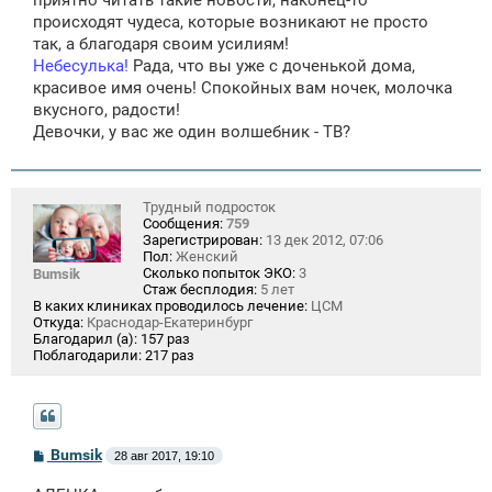
приятно читать такие новости, наконец-то
е
происходят чудеса, которые возникают не просто
н
так, а благодаря своим усилиям!
и
е
Небесулька!
Рада, что вы уже с доченькой дома,
красивое имя очень! Спокойных вам ночек, молочка
вкусного, радости!
Девочки, у вас же один волшебник - ТВ?
Трудный подросток
Сообщения:
759
Зарегистрирован:
13 дек 2012, 07:06
Пол:
Женский
Сколько попыток ЭКО:
3
Bumsik
Стаж бесплодия:
5 лет
В каких клиниках проводилось лечение:
ЦСМ
Откуда:
Краснодар-Екатеринбург
Благодарил (а):
157 раз
Поблагодарили:
217 раз
С
Bumsik
28 авг 2017, 19:10
о
о