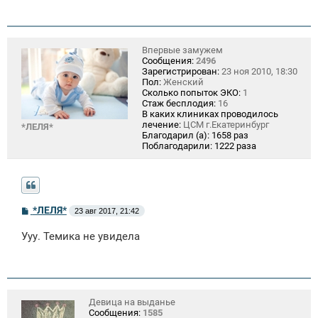
Впервые замужем
Сообщения:
2496
Зарегистрирован:
23 ноя 2010, 18:30
Пол:
Женский
Сколько попыток ЭКО:
1
Стаж бесплодия:
16
В каких клиниках проводилось
лечение:
ЦСМ г.Екатеринбург
*ЛЕЛЯ*
Благодарил (а):
1658 раз
Поблагодарили:
1222 раза
С
*ЛЕЛЯ*
23 авг 2017, 21:42
о
о
Ууу. Темика не увидела
б
щ
е
н
и
е
Девица на выданье
Сообщения:
1585