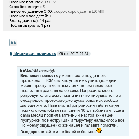
Сколько попыток ЭКО:
2
Стаж бесплодия:
5
Где было удачное ЭКО:
скоро скоро будет в ЦСМ!!!
Сколько у вас детей:
1
Благодарил (а):
14 раз
Поблагодарили:
1 раз
С
Вишневая пряность
09 сен 2017, 21:23
о
о
б
щ
Mint-86 писал(а):
е
Вишневая пряность
у меня после неудачного
н
протокола в ЦСМ сильно упал иммунитет,каждый
и
месяц простудные и чем дальше тем тяжелее,в
е
последний раз слегла совсем. Попросила моего
репродуктолога дома назначить что нибудь,а то не о
следующем протоколе уже думалось,а как вообще
дальше жить. Назначила:Гроприносин таблетки(не
помню сколько),галавит свечи 10 шт,вобэнзим. Ещё я
сама месяц пропила аптечный настой эхинацеи
пурпурной по инструкции и тьфу-тьфу наладилось все.
По моему ощущению эхинацея и галавит помогли.
Выздоравливайте и не болейте больше