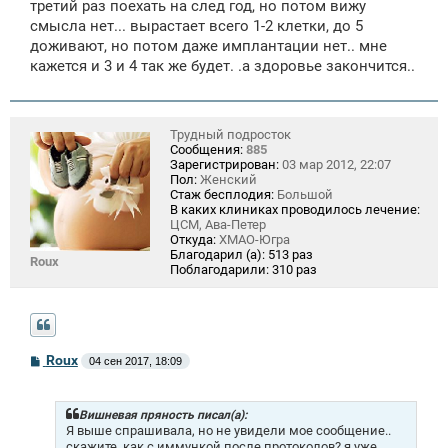
третий раз поехать на след год, но потом вижу
смысла нет... вырастает всего 1-2 клетки, до 5
доживают, но потом даже имплантации нет.. мне
кажется и 3 и 4 так же будет. .а здоровье закончится..
Трудный подросток
Сообщения:
885
Зарегистрирован:
03 мар 2012, 22:07
Пол:
Женский
Стаж бесплодия:
Большой
В каких клиниках проводилось лечение:
ЦСМ, Ава-Петер
Откуда:
ХМАО-Югра
Благодарил (а):
513 раз
Roux
Поблагодарили:
310 раз
С
Roux
04 сен 2017, 18:09
о
о
б
щ
Вишневая пряность писал(а):
е
Я выше спрашивала, но не увидели мое сообщение..
н
скажите, как с иммункой после протоколов? я уже