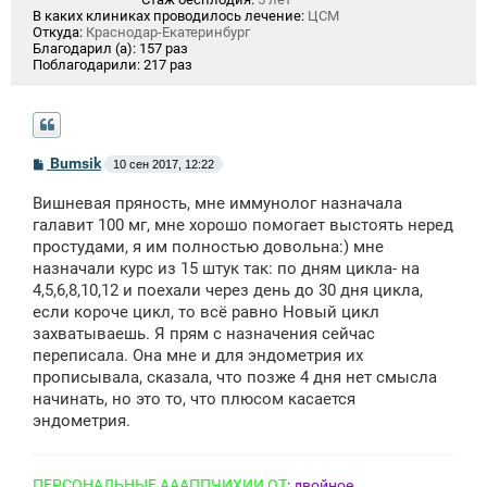
В каких клиниках проводилось лечение:
ЦСМ
Откуда:
Краснодар-Екатеринбург
Благодарил (а):
157 раз
Поблагодарили:
217 раз
С
Bumsik
10 сен 2017, 12:22
о
о
Вишневая пряность, мне иммунолог назначала
б
щ
галавит 100 мг, мне хорошо помогает выстоять неред
е
простудами, я им полностью довольна:) мне
н
назначали курс из 15 штук так: по дням цикла- на
и
е
4,5,6,8,10,12 и поехали через день до 30 дня цикла,
если короче цикл, то всё равно Новый цикл
захватываешь. Я прям с назначения сейчас
переписала. Она мне и для эндометрия их
прописывала, сказала, что позже 4 дня нет смысла
начинать, но это то, что плюсом касается
эндометрия.
ПЕРСОНАЛЬНЫЕ АААППЧИХИИ ОТ
:
двойное