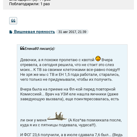
Поблагодарили:
1 раз
С
Вишневая пряность
31 авг 2017, 21:39
о
о
б
щ
Елена80 писал(а):
е
н
Девочки, а я похоже пролетаю с квотой
Вчера
и
отревела, а сегодня решила, что не стоит это слез
е
моих... К ТВ за своими клеточками все-равно поеду!!!
Не зря же мы с ТВ и ЕН 1,5 года работали, старались,
чего только не придумывали, чтобы их получить.
Вчера была на приеме на Фл-кой перед повторной
Комиссией... Врач на УЗИ еле нашла яичники (даже
заведующую вызвала), еще поинтересовалась, есть
ли они у меня
(А Коз*ва похихикала после,
куда я их с пятницы подевала, чудеса!!!).
И ФСГ 23,6 получили, а в июле сдавала 7,6 был... (Ведь