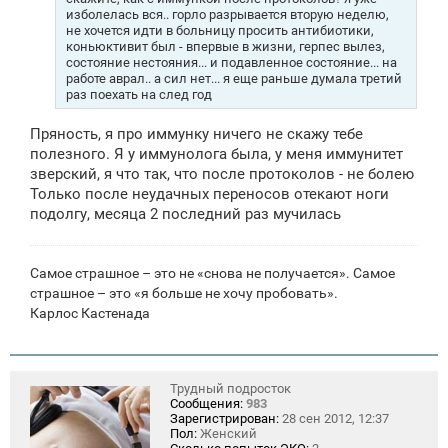
и
изболелась вся.. горло разрывается вторую неделю,
е
не хочется идти в больницу просить антибиотики,
коньюктивит был - впервые в жизни, герпес вылез,
состояние нестояния... и подавленное состояние... на
работе аврал.. а сил нет... я еще раньше думала третий
раз поехать на след год
Пряность, я про иммунку ничего не скажу тебе
полезного. Я у иммунолога была, у меня иммунитет
зверский, я что так, что после протоколов - не болею
Только после неудачных переносов отекают ноги
подолгу, месяца 2 последний раз мучилась
Самое страшное – это не «снова не получается». Самое
страшное – это «я больше не хочу пробовать».
Карлос Кастенада
Трудный подросток
Сообщения:
983
Зарегистрирован:
28 сен 2012, 12:37
Пол:
Женский