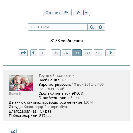
Ответить
Поиск
Расширенный п
3133 сообщения
Страница
88
из
90
1
86
87
88
89
90
…
Пред.
След.
Трудный подросток
Сообщения:
759
Зарегистрирован:
13 дек 2012, 07:06
Пол:
Женский
Сколько попыток ЭКО:
3
Bumsik
Стаж бесплодия:
5 лет
В каких клиниках проводилось лечение:
ЦСМ
Откуда:
Краснодар-Екатеринбург
Благодарил (а):
157 раз
Поблагодарили:
217 раз