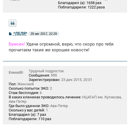
Благодарил (а):
1658 раз
Поблагодарили:
1222 раза
С
*ЛЕЛЯ*
28 авг 2017, 22:29
о
о
Бумсик!
Удачи огромной, верю, что скоро про тебя
б
щ
прочитаем такие же хорошие новости!
е
н
и
е
Трудный подросток
Елена80
Сообщения:
595
Зарегистрирован:
23 дек 2015, 20:01
Пол:
Женский
Сколько попыток ЭКО:
2
Стаж бесплодия:
6
В каких клиниках проводилось лечение:
НЦАГиП им. Кулакова,
Ава-Петер
Где было удачное ЭКО:
Ава-Петер
Сколько у вас детей:
1
Благодарил (а):
7 раз
Поблагодарили:
110 раз