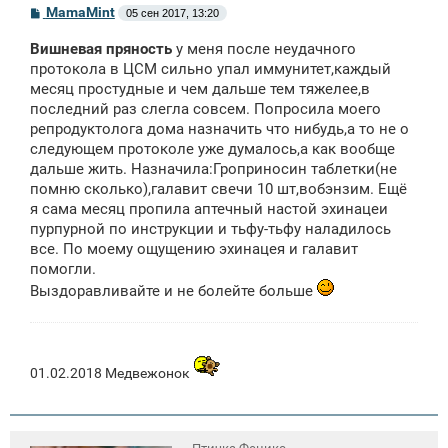
С
MamaMint
05 сен 2017, 13:20
о
о
Вишневая пряность
у меня после неудачного
б
щ
протокола в ЦСМ сильно упал иммунитет,каждый
е
месяц простудные и чем дальше тем тяжелее,в
н
последний раз слегла совсем. Попросила моего
и
е
репродуктолога дома назначить что нибудь,а то не о
следующем протоколе уже думалось,а как вообще
дальше жить. Назначила:Гроприносин таблетки(не
помню сколько),галавит свечи 10 шт,вобэнзим. Ещё
я сама месяц пропила аптечный настой эхинацеи
пурпурной по инструкции и тьфу-тьфу наладилось
все. По моему ощущению эхинацея и галавит
помогли.
Выздоравливайте и не болейте больше
01.02.2018 Медвежонок