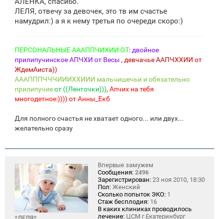
АЛЕНКА, спасибо.
б
щ
ЛЕЛЯ, отвечу за девочек, это тв им счастье
е
намудрил:) а я к нему третья по очереди скоро:)
н
и
е
ПЕРСОНАЛЬНЫЕ АААППЧИХИИ ОТ
:
двойное
прилипучинское АПЧХИ от Весы
,
девчачье ААПЧХХИИ от
ЖдемАиста))
АААПППЧЧЧИИИХХИИИ мальчишечьи и обязательно
прилипучие
от ((Ленточки)))
,
Апчих на тебя
многодетное:))))
от Анны_Екб
Для полного счастья не хватает одного... или двух...
желательно сразу
Впервые замужем
Сообщения:
2496
Зарегистрирован:
23 ноя 2010, 18:30
Пол:
Женский
Сколько попыток ЭКО:
1
Стаж бесплодия:
16
В каких клиниках проводилось
лечение:
ЦСМ г.Екатеринбург
*ЛЕЛЯ*