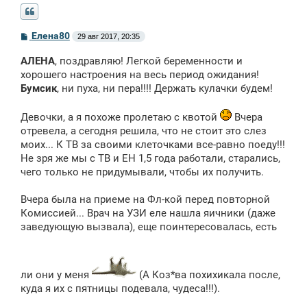
С
Елена80
29 авг 2017, 20:35
о
о
АЛЕНА
, поздравляю! Легкой беременности и
б
щ
хорошего настроения на весь период ожидания!
е
Бумсик
, ни пуха, ни пера!!!! Держать кулачки будем!
н
и
е
Девочки, а я похоже пролетаю с квотой
Вчера
отревела, а сегодня решила, что не стоит это слез
моих... К ТВ за своими клеточками все-равно поеду!!!
Не зря же мы с ТВ и ЕН 1,5 года работали, старались,
чего только не придумывали, чтобы их получить.
Вчера была на приеме на Фл-кой перед повторной
Комиссией... Врач на УЗИ еле нашла яичники (даже
заведующую вызвала), еще поинтересовалась, есть
ли они у меня
(А Коз*ва похихикала после,
куда я их с пятницы подевала, чудеса!!!).