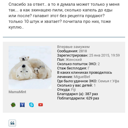
Спасибо за ответ.. а то я думала может только у меня
так... а как эхинацею пили, сколько капель до еды
или после? галавит этот без рецепта продают?
только 10 штук и хватает? почитала про них, тоже
куплю..
Впервые замужем
Сообщения:
2818
Зарегистрирован:
25 янв 2015, 19:59
Пол:
Женский
Сколько попыток ЭКО:
2
Стаж бесплодия:
Г
В каких клиниках проводилось
лечение:
MiguelBet
Где было удачное ЭКО:
Семья г.Уфа
Сколько у вас детей:
1
Откуда:
Fiji
MamaMint
Благодарил (а):
387 раз
Поблагодарили:
629 раз