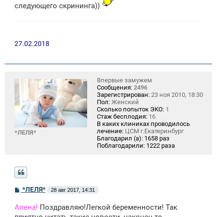
следующего скрининга))
27.02.2018
Впервые замужем
Сообщения:
2496
Зарегистрирован:
23 ноя 2010, 18:30
Пол:
Женский
Сколько попыток ЭКО:
1
Стаж бесплодия:
16
В каких клиниках проводилось
лечение:
ЦСМ г.Екатеринбург
*ЛЕЛЯ*
Благодарил (а):
1658 раз
Поблагодарили:
1222 раза
С
*ЛЕЛЯ*
28 авг 2017, 14:31
о
о
Алена!
Поздравляю!Легкой беременности! Так
б
щ