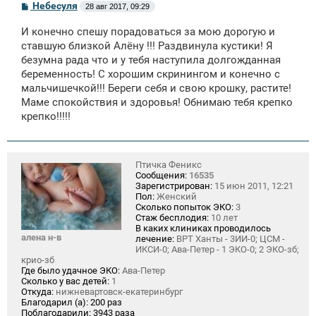
С
Небесуля
28 авг 2017, 09:29
о
о
И конечно спешу порадоваться за мою дорогую и
б
щ
ставшую близкой Алёну !!! Раздвинула кустики! Я
е
безумна рада что и у тебя наступила долгожданная
н
беременность! С хорошим скринингом и конечно с
и
е
мальчишечкой!!! Береги себя и свою крошку, растите!
Маме спокойствия и здоровья! Обнимаю тебя крепко
крепко!!!!!
Птичка Феникс
Сообщения:
16535
Зарегистрирован:
15 июн 2011, 12:21
Пол:
Женский
Сколько попыток ЭКО:
3
Стаж бесплодия:
10 лет
В каких клиниках проводилось
алена н-в
лечение:
ВРТ Ханты - 3ИИ-0; ЦСМ -
ИКСИ-0; Ава-Петер - 1 ЭКО-0; 2 ЭКО-зб;
крио-зб
Где было удачное ЭКО:
Ава-Петер
Сколько у вас детей:
1
Откуда:
нижневартовск-екатеринбург
Благодарил (а):
200 раз
Поблагодарили:
3943 раза