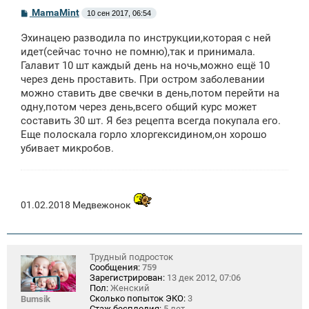
С
MamaMint
10 сен 2017, 06:54
о
о
Эхинацею разводила по инструкции,которая с ней
б
щ
идет(сейчас точно не помню),так и принимала.
е
Галавит 10 шт каждый день на ночь,можно ещё 10
н
через день проставить. При остром заболевании
и
е
можно ставить две свечки в день,потом перейти на
одну,потом через день,всего общий курс может
составить 30 шт. Я без рецепта всегда покупала его.
Еще полоскала горло хлоргексидином,он хорошо
убивает микробов.
01.02.2018 Медвежонок
Трудный подросток
Сообщения:
759
Зарегистрирован:
13 дек 2012, 07:06
Пол:
Женский
Сколько попыток ЭКО:
3
Bumsik
Стаж бесплодия:
5 лет