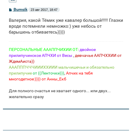
С
Bumsik
23 авг 2017, 18:47
о
о
Валерия, какой Тёмик уже кавалер большой!!!!! Глазки
б
щ
вроде потемнели немножко:) уже небось от
е
барышень отбиваетесь)))))
н
и
е
ПЕРСОНАЛЬНЫЕ АААППЧИХИИ ОТ
:
двойное
прилипучинское АПЧХИ от Весы
,
девчачье ААПЧХХИИ от
ЖдемАиста))
АААПППЧЧЧИИИХХИИИ мальчишечьи и обязательно
прилипучие
от ((Ленточки)))
,
Апчих на тебя
многодетное:))))
от Анны_Екб
Для полного счастья не хватает одного... или двух...
желательно сразу