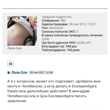
Трудный подросток
Сообщения:
983
Зарегистрирован:
28 сен 2012, 12:37
Пол:
Женский
Сколько попыток ЭКО:
2
В каких клиниках проводилось лечение:
ЦСМ
Где было удачное ЭКО:
ЦСМ у ЕН
Благодарил (а):
548 раз
Лёля-Оля
Поблагодарили:
743 раза
С
Лёля-Оля
05 сен 2017, 11:49
о
о
А я с вопросом, может кто подскажет, одобрили мне
б
щ
квоту в Челябинске, а хочу делать в Екатеринбурге.
е
Какие мои дальнейшие действия? В минздрав
н
Челябинска или в Цсм Екатеринбурга писать
и
е
заявление.