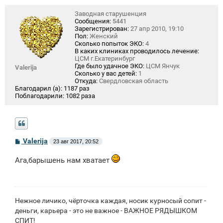
Заводная старушенция
Сообщения:
5441
Зарегистрирован:
27 апр 2010, 19:10
Пол:
Женский
Сколько попыток ЭКО:
4
В каких клиниках проводилось лечение:
ЦСМ г.Екатеринбург
Где было удачное ЭКО:
ЦСМ Янчук
Valerija
Сколько у вас детей:
1
Откуда:
Свердловская область
Благодарил (а):
1187 раз
Поблагодарили:
1082 раза
С
Valerija
23 авг 2017, 20:52
о
о
Ага,барышень нам хватает
б
щ
е
н
и
е
Нежное личико, чёрточка каждая, носик курносый сопит -
деньги, карьера - это не важное - ВАЖНОЕ РЯДЫШКОМ
СПИТ!