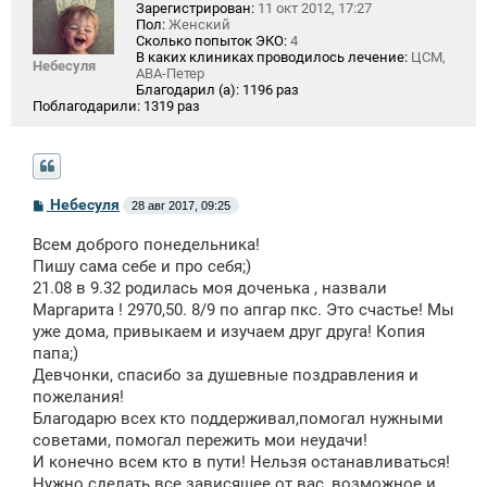
Зарегистрирован:
11 окт 2012, 17:27
Пол:
Женский
Сколько попыток ЭКО:
4
В каких клиниках проводилось лечение:
ЦСМ,
Небесуля
АВА-Петер
Благодарил (а):
1196 раз
Поблагодарили:
1319 раз
С
Небесуля
28 авг 2017, 09:25
о
о
Всем доброго понедельника!
б
щ
Пишу сама себе и про себя;)
е
21.08 в 9.32 родилась моя доченька , назвали
н
Маргарита ! 2970,50. 8/9 по апгар пкс. Это счастье! Мы
и
е
уже дома, привыкаем и изучаем друг друга! Копия
папа;)
Девчонки, спасибо за душевные поздравления и
пожелания!
Благодарю всех кто поддерживал,помогал нужными
советами, помогал пережить мои неудачи!
И конечно всем кто в пути! Нельзя останавливаться!
Нужно сделать все зависящее от вас, возможное и