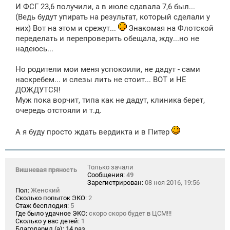
И ФСГ 23,6 получили, а в июле сдавала 7,6 был...
(Ведь будут упирать на результат, который сделали у
них) Вот на этом и срежут...
Знакомая на Флотской
переделать и перепроверить обещала, жду...но не
надеюсь...
Но родители мои меня успокоили, не дадут - сами
наскребем... и слезы лить не стоит... ВОТ и НЕ
ДОЖДУТСЯ!
Муж пока ворчит, типа как не дадут, клиника берет,
очередь отстояли и т.д.
А я буду просто ждать вердикта и в Питер
Только зачали
Вишневая пряность
Сообщения:
49
Зарегистрирован:
08 ноя 2016, 19:56
Пол:
Женский
Сколько попыток ЭКО:
2
Стаж бесплодия:
5
Где было удачное ЭКО:
скоро скоро будет в ЦСМ!!!
Сколько у вас детей:
1
Благодарил (а):
14 раз