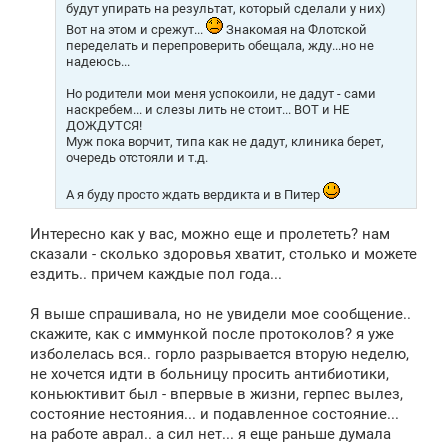
будут упирать на результат, который сделали у них)
Вот на этом и срежут...
Знакомая на Флотской
переделать и перепроверить обещала, жду...но не
надеюсь...
Но родители мои меня успокоили, не дадут - сами
наскребем... и слезы лить не стоит... ВОТ и НЕ
ДОЖДУТСЯ!
Муж пока ворчит, типа как не дадут, клиника берет,
очередь отстояли и т.д.
А я буду просто ждать вердикта и в Питер
Интересно как у вас, можно еще и пролететь? нам
сказали - сколько здоровья хватит, столько и можете
ездить.. причем каждые пол года...
Я выше спрашивала, но не увидели мое сообщение..
скажите, как с иммункой после протоколов? я уже
изболелась вся.. горло разрывается вторую неделю,
не хочется идти в больницу просить антибиотики,
коньюктивит был - впервые в жизни, герпес вылез,
состояние нестояния... и подавленное состояние...
на работе аврал.. а сил нет... я еще раньше думала