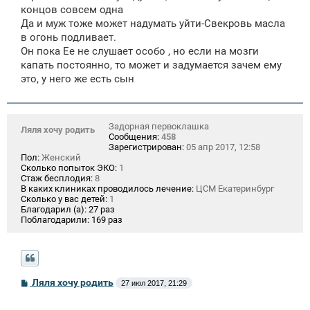
концов совсем одна
Да и муж тоже может надумать уйти-Свекровь масла
в огонь подливает.
Он пока Ее не слушает особо , но если на мозги
капать постоянно, то может и задумается зачем ему
это, у него же есть сын
Задорная первоклашка
Ляля хочу родить
Сообщения:
458
Зарегистрирован:
05 апр 2017, 12:58
Пол:
Женский
Сколько попыток ЭКО:
1
Стаж бесплодия:
8
В каких клиниках проводилось лечение:
ЦСМ Екатеринбург
Сколько у вас детей:
1
Благодарил (а):
27 раз
Поблагодарили:
169 раз
С
Ляля хочу родить
27 июл 2017, 21:29
о
о
б