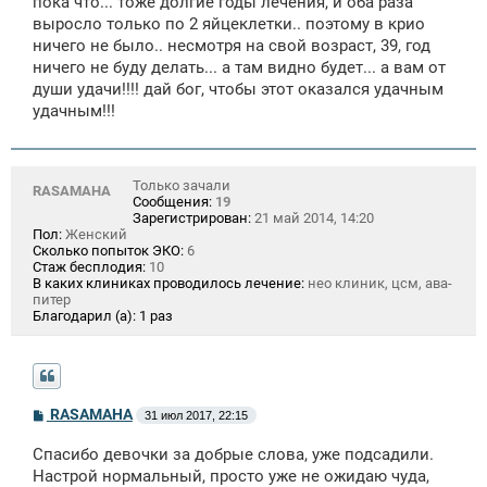
пока что... тоже долгие годы лечения, и оба раза
выросло только по 2 яйцеклетки.. поэтому в крио
ничего не было.. несмотря на свой возраст, 39, год
ничего не буду делать... а там видно будет... а вам от
души удачи!!!! дай бог, чтобы этот оказался удачным
удачным!!!
Только зачали
RASAMAHA
Сообщения:
19
Зарегистрирован:
21 май 2014, 14:20
Пол:
Женский
Сколько попыток ЭКО:
6
Стаж бесплодия:
10
В каких клиниках проводилось лечение:
нео клиник, цсм, ава-
питер
Благодарил (а):
1 раз
С
RASAMAHA
31 июл 2017, 22:15
о
о
Спасибо девочки за добрые слова, уже подсадили.
б
щ
Настрой нормальный, просто уже не ожидаю чуда,