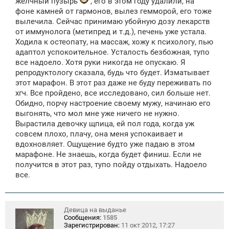
желчный пузырь
, его в этом году удалили, на
фоне камней от гармонов, вылез гемморой, его тоже
вылечила. Сейчас принимаю убойную дозу лекарств
от иммунолога (метипред и т.д.), печень уже устала.
Ходила к остеопату, на массаж, хожу к психологу, пью
адаптол успокоительное. Усталость безбожная, тупо
все надоело. Хотя руки никогда не опускаю. Я
репродуктологу сказала, будь что будет. Изматывает
этот марафон. В этот раз даже не буду переживать по
хгч. Все пройдено, все исследовано, сил больше нет.
Обидно, порчу настроение своему мужу, начинаю его
выгонять, что мол мне уже ничего не нужно.
Вырастила девочку щпица, ей пол года, когда уж
совсем плохо, плачу, она меня успокаивает и
вдохновляет. Ощущение будто уже падаю в этом
марафоне. Не знаешь, когда будет финиш. Если не
получится в этот раз, тупо пойду отдыхать. Надоело
все.
Девица на выданье
Сообщения:
1585
Зарегистрирован:
11 окт 2012, 17:27