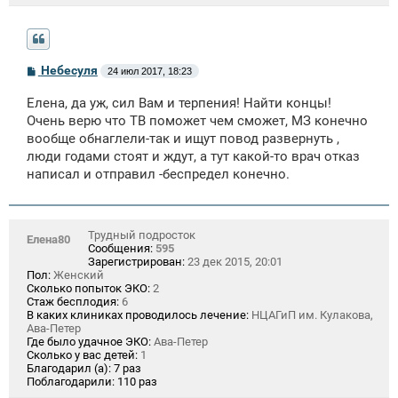
С
Небесуля
24 июл 2017, 18:23
о
о
Елена, да уж, сил Вам и терпения! Найти концы!
б
щ
Очень верю что ТВ поможет чем сможет, МЗ конечно
е
вообще обнаглели-так и ищут повод развернуть ,
н
люди годами стоят и ждут, а тут какой-то врач отказ
и
е
написал и отправил -беспредел конечно.
Трудный подросток
Елена80
Сообщения:
595
Зарегистрирован:
23 дек 2015, 20:01
Пол:
Женский
Сколько попыток ЭКО:
2
Стаж бесплодия:
6
В каких клиниках проводилось лечение:
НЦАГиП им. Кулакова,
Ава-Петер
Где было удачное ЭКО:
Ава-Петер
Сколько у вас детей:
1
Благодарил (а):
7 раз
Поблагодарили:
110 раз