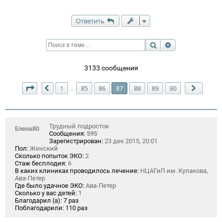
Ответить
Поиск
Расширенный п
3133 сообщения
Страница
87
из
90
1
85
86
87
88
89
90
…
Пред.
След.
Трудный подросток
Елена80
Сообщения:
595
Зарегистрирован:
23 дек 2015, 20:01
Пол:
Женский
Сколько попыток ЭКО:
2
Стаж бесплодия:
6
В каких клиниках проводилось лечение:
НЦАГиП им. Кулакова,
Ава-Петер
Где было удачное ЭКО:
Ава-Петер
Сколько у вас детей:
1
Благодарил (а):
7 раз
Поблагодарили:
110 раз