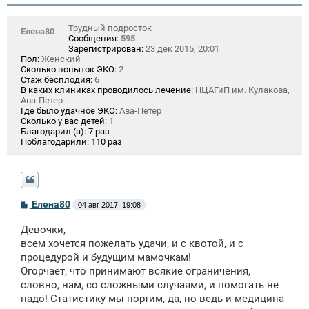
Трудный подросток
Елена80
Сообщения:
595
Зарегистрирован:
23 дек 2015, 20:01
Пол:
Женский
Сколько попыток ЭКО:
2
Стаж бесплодия:
6
В каких клиниках проводилось лечение:
НЦАГиП им. Кулакова,
Ава-Петер
Где было удачное ЭКО:
Ава-Петер
Сколько у вас детей:
1
Благодарил (а):
7 раз
Поблагодарили:
110 раз
С
Елена80
04 авг 2017, 19:08
о
о
Девочки,
б
щ
всем хочется пожелать удачи, и с квотой, и с
е
процедурой и будущим мамочкам!
н
Огорчает, что принимают всякие ограничения,
и
е
словно, нам, со сложными случаями, и помогать не
надо! Статистику мы портим, да, но ведь и медицина