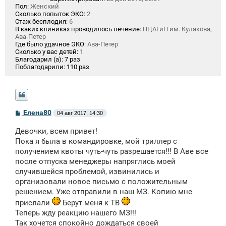
Пол:
Женский
Сколько попыток ЭКО:
2
Стаж бесплодия:
6
В каких клиниках проводилось лечение:
НЦАГиП им. Кулакова,
Ава-Петер
Где было удачное ЭКО:
Ава-Петер
Сколько у вас детей:
1
Благодарил (а):
7 раз
Поблагодарили:
110 раз
С
Елена80
04 авг 2017, 14:30
о
о
Девочки, всем привет!
б
щ
Пока я была в командировке, мой триллер с
е
получением квоты чуть-чуть разрешается!!! В Аве все
н
после отпуска менеджеры напряглись моей
и
е
случившейся проблемой, извинились и
организовали новое письмо с положительным
решением. Уже отправили в наш МЗ. Копию мне
прислали
Берут меня к ТВ
Теперь жду реакцию нашего МЗ!!!
Так хочется спокойно дождаться своей