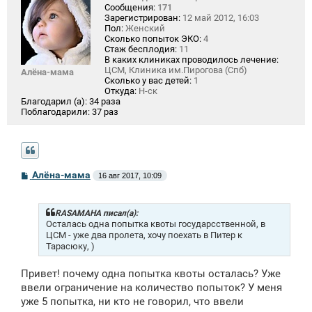
Сообщения:
171
Зарегистрирован:
12 май 2012, 16:03
Пол:
Женский
Сколько попыток ЭКО:
4
Стаж бесплодия:
11
В каких клиниках проводилось лечение:
ЦСМ, Клиника им.Пирогова (Спб)
Алёна-мама
Сколько у вас детей:
1
Откуда:
Н-ск
Благодарил (а):
34 раза
Поблагодарили:
37 раз
С
Алёна-мама
16 авг 2017, 10:09
о
о
б
щ
RASAMAHA писал(а):
е
Осталась одна попытка квоты государсственной, в
н
ЦСМ - уже два пролета, хочу поехать в Питер к
и
Тарасюку, )
е
Привет! почему одна попытка квоты осталась? Уже
ввели ограничение на количество попыток? У меня
уже 5 попытка, ни кто не говорил, что ввели