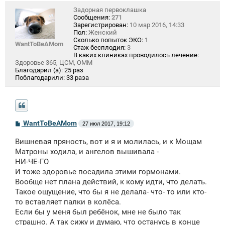
Задорная первоклашка
Сообщения:
271
Зарегистрирован:
10 мар 2016, 14:33
Пол:
Женский
Сколько попыток ЭКО:
1
WantToBeAMom
Стаж бесплодия:
3
В каких клиниках проводилось лечение:
Здоровье 365, ЦСМ, ОММ
Благодарил (а):
25 раз
Поблагодарили:
33 раза
С
WantToBeAMom
27 июл 2017, 19:12
о
о
Вишневая пряность, вот и я и молилась, и к Мощам
б
щ
Матроны ходила, и ангелов вышивала -
е
НИ-ЧЕ-ГО
н
И тоже здоровье посадила этими гормонами.
и
е
Вообще нет плана действий, к кому идти, что делать.
Такое ощущение, что бы я не делала- что- то или кто-
то вставляет палки в колёса.
Если бы у меня был ребёнок, мне не было так
страшно. А так сижу и думаю, что останусь в конце