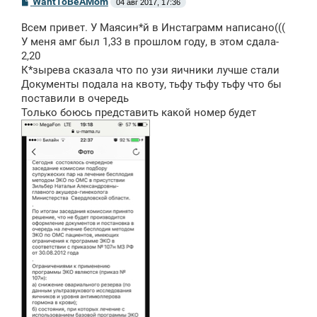
С
WantToBeAMom
04 авг 2017, 17:36
о
о
Всем привет. У Маясин*й в Инстаграмм написано(((
б
щ
У меня амг был 1,33 в прошлом году, в этом сдала-
е
2,20
н
К*зырева сказала что по узи яичники лучше стали
и
е
Документы подала на квоту, тьфу тьфу тьфу что бы
поставили в очередь
Только боюсь представить какой номер будет