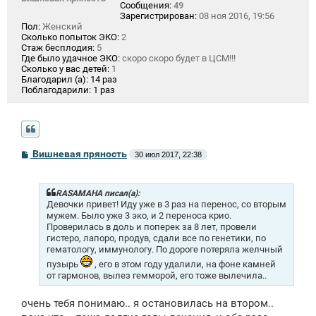
Сообщения:
49
Зарегистрирован:
08 ноя 2016, 19:56
Пол:
Женский
Сколько попыток ЭКО:
2
Стаж бесплодия:
5
Где было удачное ЭКО:
скоро скоро будет в ЦСМ!!!
Сколько у вас детей:
1
Благодарил (а):
14 раз
Поблагодарили:
1 раз
С
Вишневая пряность
30 июл 2017, 22:38
о
о
б
щ
RASAMAHA писал(а):
е
Девочки привет! Иду уже в 3 раз на перенос, со вторым
н
мужем. Было уже 3 эко, и 2 переноса крио.
и
Проверилась в доль и поперек за 8 лет, провели
е
гистеро, лапоро, продув, сдали все по генетики, по
гематологу, иммунологу. По дороге потеряла желчный
пузырь
, его в этом году удалили, на фоне камней
от гармонов, вылез гемморой, его тоже вылечила..
очень тебя понимаю.. я остановилась на втором..