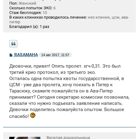
Пол:
Женский
Сколько попыток ЭКО:
6
Стаж бесплодия:
10
В каких клиниках проводилось лечение:
нео клиник, цсм, ава-
питер
Благодарил (а):
1 раз
С
RASAMAHA
14 авг 2017, 11:57
о
о
Деовочки, привет! Опять пролет. хгч-0,31. Это был
б
щ
третий крио протокол, из третьего эко.
е
Осталась одна попытка квоты государсственной, в
н
ЦСМ - уже два пролета, хочу поехать в Питер к
и
е
Тарасюку, скажите пожалуйста он в Ава-Питер
принимает? Сегодня секретарю комиссии позвонила,
сказали что нужно подъехать заявление написать.
Девочки поделитесь пожалуйста опытом. Большое
спасибо!
Веселая дошкольница