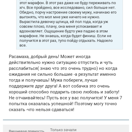
этот марафон. В этот раз даже не буду переживать по
хгч. Все пройдено, все исследовано, сил больше нет.
Обидно, порчу настроение своему мужу, начинаю его
выгонять, что мол мне уже ничего не нужно.
Вырастила девочку щпица, ей пол года, когда уж
совсем плохо, плачу, она меня успокаивает и
вдохновляет. Ощущение будто уже падаю в этом
марафоне. Не знаешь, когда будет финиш. Если не
получится в этот раз, тупо пойду отдыхать. Надоело
все.
Расамаха, добрый день! Может иногда
действительно нужно ситуацию отпустить и чуть
расслабиться( знаю что это очень трудно) но когда
ожидания не сильно большие -а результат именно
тогда и получаешь! Мужа побереги, лучше
поддержите друг друга! А вот собачка это очень
хороший способно подарить свою любовь и заботу!
Не отчаивайтесь! Пусть все у вас получится! У меня 7
попытка оказалась успешной! Поэтому могу точно
сказать -что нельзя сдаваться!
Только зачали
Вишневая пряность