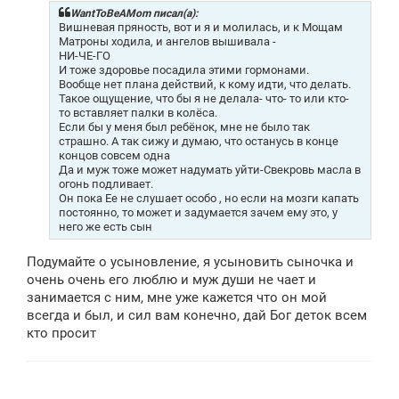
щ
WantToBeAMom писал(а):
е
Вишневая пряность, вот и я и молилась, и к Мощам
н
Матроны ходила, и ангелов вышивала -
и
НИ-ЧЕ-ГО
е
И тоже здоровье посадила этими гормонами.
Вообще нет плана действий, к кому идти, что делать.
Такое ощущение, что бы я не делала- что- то или кто-
то вставляет палки в колёса.
Если бы у меня был ребёнок, мне не было так
страшно. А так сижу и думаю, что останусь в конце
концов совсем одна
Да и муж тоже может надумать уйти-Свекровь масла в
огонь подливает.
Он пока Ее не слушает особо , но если на мозги капать
постоянно, то может и задумается зачем ему это, у
него же есть сын
Подумайте о усыновление, я усыновить сыночка и
очень очень его люблю и муж души не чает и
занимается с ним, мне уже кажется что он мой
всегда и был, и сил вам конечно, дай Бог деток всем
кто просит