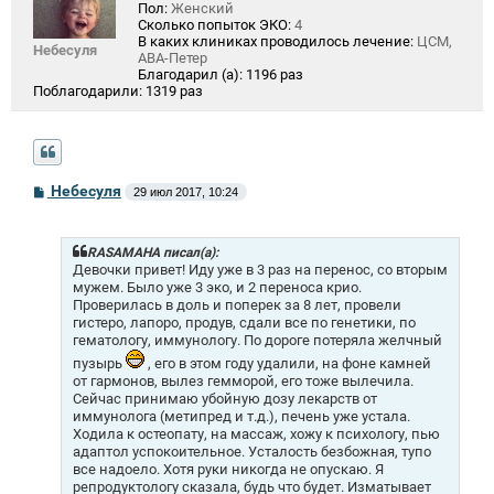
Пол:
Женский
Сколько попыток ЭКО:
4
В каких клиниках проводилось лечение:
ЦСМ,
Небесуля
АВА-Петер
Благодарил (а):
1196 раз
Поблагодарили:
1319 раз
С
Небесуля
29 июл 2017, 10:24
о
о
б
щ
RASAMAHA писал(а):
е
Девочки привет! Иду уже в 3 раз на перенос, со вторым
н
мужем. Было уже 3 эко, и 2 переноса крио.
и
Проверилась в доль и поперек за 8 лет, провели
е
гистеро, лапоро, продув, сдали все по генетики, по
гематологу, иммунологу. По дороге потеряла желчный
пузырь
, его в этом году удалили, на фоне камней
от гармонов, вылез гемморой, его тоже вылечила.
Сейчас принимаю убойную дозу лекарств от
иммунолога (метипред и т.д.), печень уже устала.
Ходила к остеопату, на массаж, хожу к психологу, пью
адаптол успокоительное. Усталость безбожная, тупо
все надоело. Хотя руки никогда не опускаю. Я
репродуктологу сказала, будь что будет. Изматывает