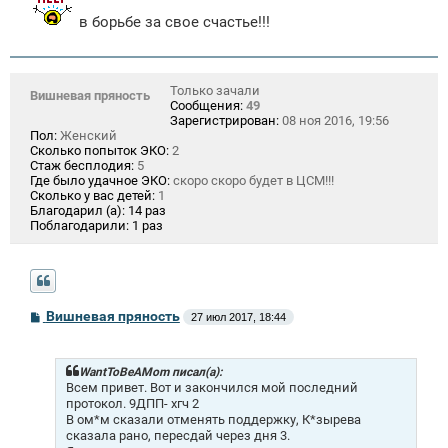
в борьбе за свое счастье!!!
Только зачали
Вишневая пряность
Сообщения:
49
Зарегистрирован:
08 ноя 2016, 19:56
Пол:
Женский
Сколько попыток ЭКО:
2
Стаж бесплодия:
5
Где было удачное ЭКО:
скоро скоро будет в ЦСМ!!!
Сколько у вас детей:
1
Благодарил (а):
14 раз
Поблагодарили:
1 раз
С
Вишневая пряность
27 июл 2017, 18:44
о
о
б
щ
WantToBeAMom писал(а):
е
Всем привет. Вот и закончился мой последний
н
протокол. 9ДПП- хгч 2
и
В ом*м сказали отменять поддержку, К*зырева
е
сказала рано, пересдай через дня 3.