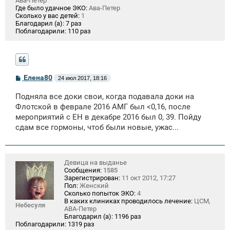
Ава-Петер
Где было удачное ЭКО:
Ава-Петер
Сколько у вас детей:
1
Благодарил (а):
7 раз
Поблагодарили:
110 раз
С
Елена80
24 июл 2017, 18:16
о
о
Подняла все доки свои, когда подавала доки на
б
щ
Флотской в феврале 2016 АМГ был <0,16, после
е
мероприятий с ЕН в декабре 2016 был 0, 39. Пойду
н
сдам все гормоны, чтоб были новые, ужас...
и
е
Девица на выданье
Сообщения:
1585
Зарегистрирован:
11 окт 2012, 17:27
Пол:
Женский
Сколько попыток ЭКО:
4
В каких клиниках проводилось лечение:
ЦСМ,
Небесуля
АВА-Петер
Благодарил (а):
1196 раз
Поблагодарили:
1319 раз