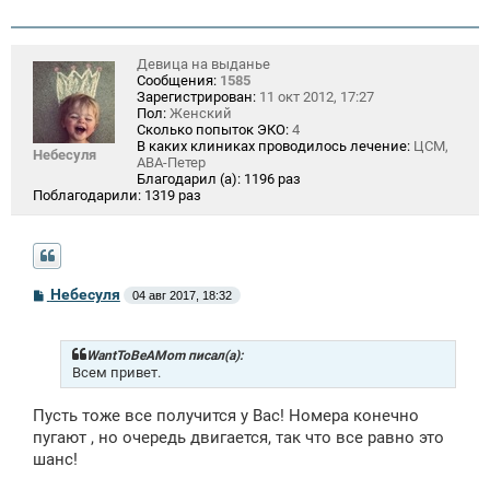
н
и
е
Девица на выданье
Сообщения:
1585
Зарегистрирован:
11 окт 2012, 17:27
Пол:
Женский
Сколько попыток ЭКО:
4
В каких клиниках проводилось лечение:
ЦСМ,
Небесуля
АВА-Петер
Благодарил (а):
1196 раз
Поблагодарили:
1319 раз
С
Небесуля
04 авг 2017, 18:32
о
о
б
щ
WantToBeAMom писал(а):
е
Всем привет.
н
и
Пусть тоже все получится у Вас! Номера конечно
е
пугают , но очередь двигается, так что все равно это
шанс!