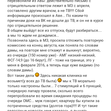
перезвонили из Авы: действительно письмо с
отрицательным ответом лежит в МЗ с апреля,
составлено другим врачом, а не ТВ!!!! Сбой
информации произошел в Аве... По каким-то
причинам доки на ВК не дошли до ТВ, и он не в курсе
про отрицательное решение.
В общем выйдут все из отпуска, будут разбираться....
а мы то ждем не дождемся...
Позвонила здесь в МЗ, просила отложить повторную
комиссию на конец августа, как поняла по словам
дамы, на повторе мне откажут и выкинут, вероятно,
из очереди (150 номер уже) - АМГ низкий-низкий,
ФСГ-14,9 (до 16 берут), ЛГ - тоже на границе, это у
меня в феврале 2016, а теперь еще хуже видимо (по
словам дамы).
Вот такие дела
Здесь никакая клиника не
возьмет(у всех до ТВ была)
мы к ТВ морально
только настроены были... 7 стимуляций и 6 пункций,
очередную лапару провели, сколько всего
перепробовали во время ожидания процедуры по
очереди ОМС... муж говорит, квартиру бы купили за
потраченные средства (долгов гора)!!!! И тут такие
радостные новости, мне казалось, я дышать