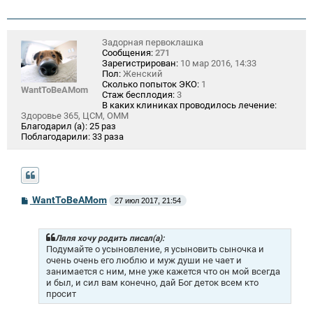
Задорная первоклашка
Сообщения:
271
Зарегистрирован:
10 мар 2016, 14:33
Пол:
Женский
Сколько попыток ЭКО:
1
WantToBeAMom
Стаж бесплодия:
3
В каких клиниках проводилось лечение:
Здоровье 365, ЦСМ, ОММ
Благодарил (а):
25 раз
Поблагодарили:
33 раза
С
WantToBeAMom
27 июл 2017, 21:54
о
о
б
щ
Ляля хочу родить писал(а):
е
Подумайте о усыновление, я усыновить сыночка и
н
очень очень его люблю и муж души не чает и
и
занимается с ним, мне уже кажется что он мой всегда
е
и был, и сил вам конечно, дай Бог деток всем кто
просит