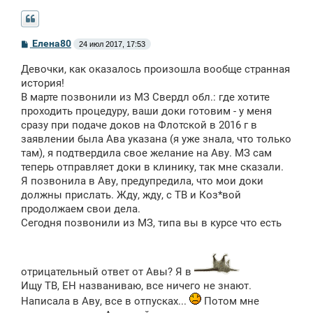
С
Елена80
24 июл 2017, 17:53
о
о
Девочки, как оказалось произошла вообще странная
б
щ
история!
е
В марте позвонили из МЗ Свердл обл.: где хотите
н
проходить процедуру, ваши доки готовим - у меня
и
е
сразу при подаче доков на Флотской в 2016 г в
заявлении была Ава указана (я уже знала, что только
там), я подтвердила свое желание на Аву. МЗ сам
теперь отправляет доки в клинику, так мне сказали.
Я позвонила в Аву, предупредила, что мои доки
должны прислать. Жду, жду, с ТВ и Коз*вой
продолжаем свои дела.
Сегодня позвонили из МЗ, типа вы в курсе что есть
отрицательный ответ от Авы? Я в
Ищу ТВ, ЕН названиваю, все ничего не знают.
Написала в Аву, все в отпусках...
Потом мне