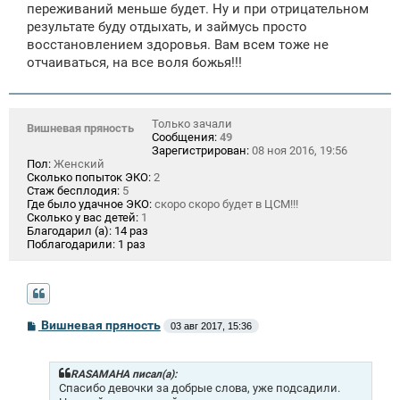
е
переживаний меньше будет. Ну и при отрицательном
н
результате буду отдыхать, и займусь просто
и
е
восстановлением здоровья. Вам всем тоже не
отчаиваться, на все воля божья!!!
Только зачали
Вишневая пряность
Сообщения:
49
Зарегистрирован:
08 ноя 2016, 19:56
Пол:
Женский
Сколько попыток ЭКО:
2
Стаж бесплодия:
5
Где было удачное ЭКО:
скоро скоро будет в ЦСМ!!!
Сколько у вас детей:
1
Благодарил (а):
14 раз
Поблагодарили:
1 раз
С
Вишневая пряность
03 авг 2017, 15:36
о
о
б
щ
RASAMAHA писал(а):
е
Спасибо девочки за добрые слова, уже подсадили.
н