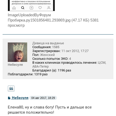
ImageUploadedByФорум
Пробирка.ру1501856481.293869.jpg (47.17 КБ) 5381
просмотр
Девица на выданье
Сообщения:
1585
Зарегистрирован:
11 окт 2012, 17:27
Пол:
Женский
Сколько попыток ЭКО:
4
В каких клиниках проводилось лечение:
ЦСМ,
Небесуля
АВА-Петер
Благодарил (а):
1196 раз
Поблагодарили:
1319 раз
С
Небесуля
04 авг 2017, 18:29
о
о
Елена80, ну и слава богу! Пусть и дальше все
б
щ
решается положительно!
е