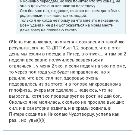
Я конечно пересдам, но уже понятно что это конец, не
знаю для чего она назначила пересдачу.
Сил больше нет, я сдаюсь, считаю не всем дано быть
родителями, я в числе таких людей.
Только я никогда не пойму за что мне это наказание.
Всем удачи и не дай Бог оказаться на моем месте,
даже врагу не пожелаю такого.
ОЧень очень жалко, но у меня к сожалению такой же
результат, хгч на 13 ДПП был 1,2. хорошо, что в этот
день мы ехали в поезде в Питер, в отпуск... и там за 2
недели все равно получилось развеяться и
отвлечься... у меня 2 эко, и если подам на эко по омс,
то через пол года уже будет направление, но я
решила, что все, сил нет, здоровье очень
подорвалось из за этого, и в голове микроаденома
гипофиза.. вчера мрт сделала... надеюсь, что не
выросла.. хотя эко провоцирует ее рост, не дай бог...
Сколько я не молилась, сколько не просила высших
сил, и в санатории ездила, и в храмы ходила, в
Питере сходила к Николаю Чудотворцу, успела как
раз... но, увы(((((