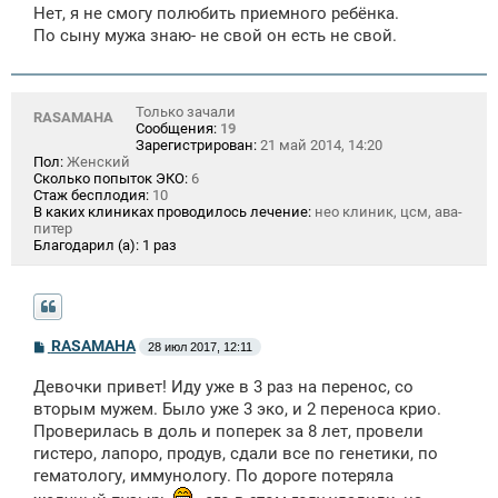
Нет, я не смогу полюбить приемного ребёнка.
По сыну мужа знаю- не свой он есть не свой.
Только зачали
RASAMAHA
Сообщения:
19
Зарегистрирован:
21 май 2014, 14:20
Пол:
Женский
Сколько попыток ЭКО:
6
Стаж бесплодия:
10
В каких клиниках проводилось лечение:
нео клиник, цсм, ава-
питер
Благодарил (а):
1 раз
С
RASAMAHA
28 июл 2017, 12:11
о
о
Девочки привет! Иду уже в 3 раз на перенос, со
б
щ
вторым мужем. Было уже 3 эко, и 2 переноса крио.
е
Проверилась в доль и поперек за 8 лет, провели
н
гистеро, лапоро, продув, сдали все по генетики, по
и
е
гематологу, иммунологу. По дороге потеряла