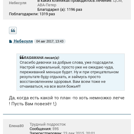
В каких клиниках проводилось лечение:
ЦСМ,
Небесуля
АВА-Петер
Благодарил (а):
1196 раз
Поблагодарили:
1319 раз
С
Небесуля
04 авг 2017, 13:43
о
о
б
щ
RASAMAHA писал(а):
е
Спасибо девочки за добрые слова, уже подсадили.
н
Настрой нормальный, просто уже не ожидаю чуда,
и
переживаний меньше будет. Ну и при отрицательном
е
результате буду отдыхать, и займусь просто
восстановлением здоровья. Вам всем тоже не
отчаиваться, на все воля божья!!!
Да, когда есть какой то план -то хоть немножко легче
! Пусть Вам повезёт !;)
Трудный подросток
Елена80
Сообщения:
595
Зарегистрирован:
23 дек 2015, 20:01