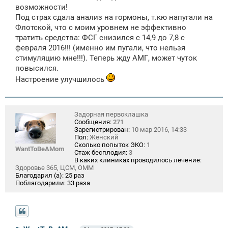
возможности!
Под страх сдала анализ на гормоны, т.кю напугали на
Флотской, что с моим уровнем не эффективно
тратить средства: ФСГ снизился с 14,9 до 7,8 с
февраля 2016!!! (именно им пугали, что нельзя
стимуляцию мне!!!). Теперь жду АМГ, может чуток
повысился.
Настроение улучшилось
Задорная первоклашка
Сообщения:
271
Зарегистрирован:
10 мар 2016, 14:33
Пол:
Женский
Сколько попыток ЭКО:
1
WantToBeAMom
Стаж бесплодия:
3
В каких клиниках проводилось лечение:
Здоровье 365, ЦСМ, ОММ
Благодарил (а):
25 раз
Поблагодарили:
33 раза