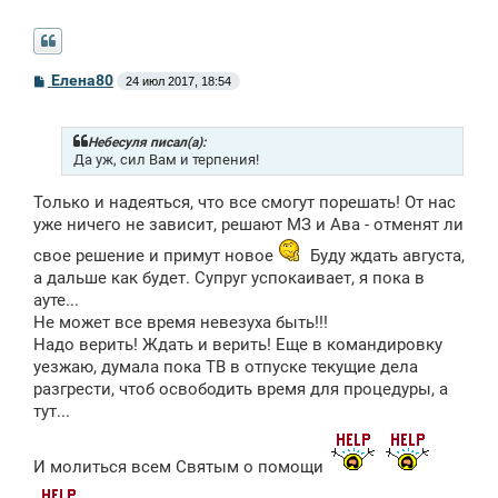
С
Елена80
24 июл 2017, 18:54
о
о
б
щ
Небесуля писал(а):
е
Да уж, сил Вам и терпения!
н
и
Только и надеяться, что все смогут порешать! От нас
е
уже ничего не зависит, решают МЗ и Ава - отменят ли
свое решение и примут новое
Буду ждать августа,
а дальше как будет. Супруг успокаивает, я пока в
ауте...
Не может все время невезуха быть!!!
Надо верить! Ждать и верить! Еще в командировку
уезжаю, думала пока ТВ в отпуске текущие дела
разгрести, чтоб освободить время для процедуры, а
тут...
И молиться всем Святым о помощи