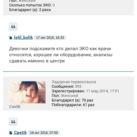
Пол:
Женский
Сколько попыток ЭКО:
0
Благодарил (а):
2 раза
С
lelil_bolik
17 окт 2016, 16:33
о
о
Девочки подскажите кто делал ЭКО как врачи
б
щ
относятся, хорошее ли оборудование, анализы
е
сдавать именно в центре
н
и
е
Задорная первоклашка
Сообщения:
393
Зарегистрирован:
11 мар 2014, 17:01
Пол:
Женский
Благодарил (а):
70 раз
Поблагодарили:
61 раз
Свеtik
С
Свеtik
18 окт 2016, 07:59
о