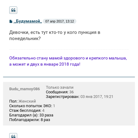
С
_Будумамой_
07 апр 2017, 13:12
о
о
Девочки, есть тут кто-то у кого пункция в
б
щ
понедельник?
е
н
и
е
Обязательно стану мамой здорового и крепкого малыша,
а может и двух в январе 2018 года!
Только зачали
Budu_mamoy086
Сообщения:
36
Зарегистрирован:
03 янв 2017, 19:21
Пол:
Женский
Сколько попыток ЭКО:
1
Стаж бесплодия:
4
Благодарил (а):
33 раза
Поблагодарили:
8 раз