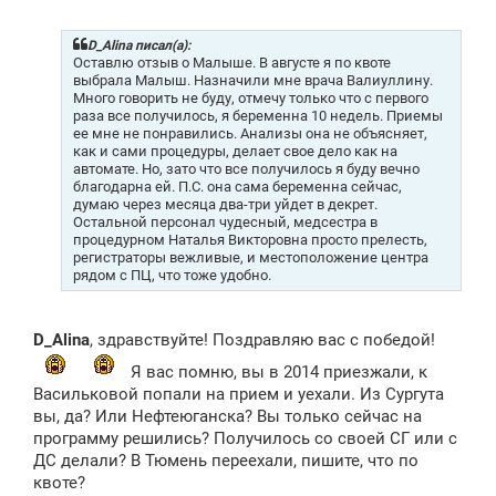
о
б
щ
D_Alina писал(а):
е
Оставлю отзыв о Малыше. В августе я по квоте
н
выбрала Малыш. Назначили мне врача Валиуллину.
и
Много говорить не буду, отмечу только что с первого
е
раза все получилось, я беременна 10 недель. Приемы
ее мне не понравились. Анализы она не объясняет,
как и сами процедуры, делает свое дело как на
автомате. Но, зато что все получилось я буду вечно
благодарна ей. П.С. она сама беременна сейчас,
думаю через месяца два-три уйдет в декрет.
Остальной персонал чудесный, медсестра в
процедурном Наталья Викторовна просто прелесть,
регистраторы вежливые, и местоположение центра
рядом с ПЦ, что тоже удобно.
D_Alina
, здравствуйте! Поздравляю вас с победой!
Я вас помню, вы в 2014 приезжали, к
Васильковой попали на прием и уехали. Из Сургута
вы, да? Или Нефтеюганска? Вы только сейчас на
программу решились? Получилось со своей СГ или с
ДС делали? В Тюмень переехали, пишите, что по
квоте?