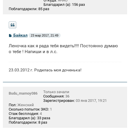
Откуда:
ЯНАО
Благодарил (а):
156 раз
Поблагодарили:
85 раз
С
Байкал
23 мар 2017, 21:49
о
о
Леночка как я рада тебя видеть!!!! Постоянно думаю
б
щ
о тебе ! Напиши и в л.с.
е
н
и
е
23.03.2012 г. Родилась моя доченька!
Только зачали
Budu_mamoy086
Сообщения:
36
Зарегистрирован:
03 янв 2017, 19:21
Пол:
Женский
Сколько попыток ЭКО:
1
Стаж бесплодия:
4
Благодарил (а):
33 раза
Поблагодарили:
8 раз