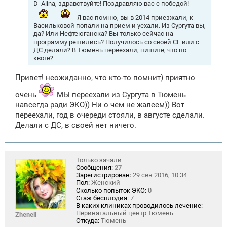
е
D_Alina, здравствуйте! Поздравляю вас с победой!
н
и
Я вас помню, вы в 2014 приезжали, к
е
Васильковой попали на прием и уехали. Из Сургута вы,
да? Или Нефтеюганска? Вы только сейчас на
программу решились? Получилось со своей СГ или с
ДС делали? В Тюмень переехали, пишите, что по
квоте?
Привет! неожиданно, что кто-то помнит) приятно
очень
МЫ переехали из Сургута в Тюмень
навсегда ради ЭКО)) Ни о чем не жалеем)) Вот
переехали, год в очереди стояли, в августе сделали.
Делали с ДС, в своей нет ничего.
Только зачали
Сообщения:
27
Зарегистрирован:
29 сен 2016, 10:34
Пол:
Женский
Сколько попыток ЭКО:
0
Стаж бесплодия:
7
В каких клиниках проводилось лечение:
Перинатальный центр Тюмень
Zhenell
Откуда:
Тюмень