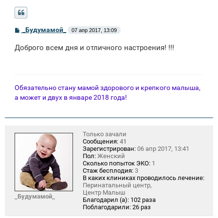
С
_Будумамой_
07 апр 2017, 13:09
о
о
Доброго всем дня и отличного настроения! !!!
б
щ
е
н
и
е
Обязательно стану мамой здорового и крепкого малыша,
а может и двух в январе 2018 года!
Только зачали
Сообщения:
41
Зарегистрирован:
06 апр 2017, 13:41
Пол:
Женский
Сколько попыток ЭКО:
1
Стаж бесплодия:
3
В каких клиниках проводилось лечение:
Перинатальный центр,
Центр Малыш
_Будумамой_
Благодарил (а):
102 раза
Поблагодарили:
26 раз