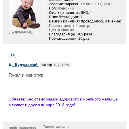
Зарегистрирован:
06 апр 2017, 13:41
Пол:
Женский
Сколько попыток ЭКО:
1
Стаж бесплодия:
3
В каких клиниках проводилось лечение:
Перинатальный центр,
Центр Малыш
_Будумамой_
Благодарил (а):
102 раза
Поблагодарили:
26 раз
С
_Будумамой_
08 апр 2017, 17:50
о
о
Гонал и менопур
б
щ
е
н
и
е
Обязательно стану мамой здорового и крепкого малыша,
а может и двух в январе 2018 года!
Только зачали
Budu_mamoy086