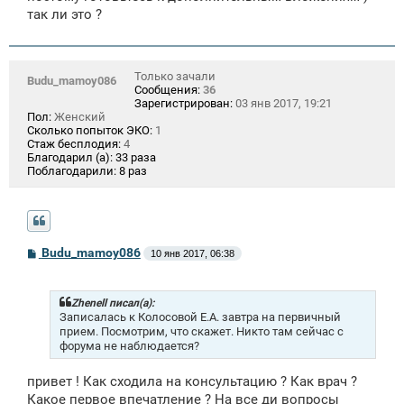
так ли это ?
Только зачали
Budu_mamoy086
Сообщения:
36
Зарегистрирован:
03 янв 2017, 19:21
Пол:
Женский
Сколько попыток ЭКО:
1
Стаж бесплодия:
4
Благодарил (а):
33 раза
Поблагодарили:
8 раз
С
Budu_mamoy086
10 янв 2017, 06:38
о
о
б
щ
Zhenell писал(а):
е
Записалась к Колосовой Е.А. завтра на первичный
н
прием. Посмотрим, что скажет. Никто там сейчас с
и
форума не наблюдается?
е
привет ! Как сходила на консультацию ? Как врач ?
Какое первое впечатление ? На все ди вопросы