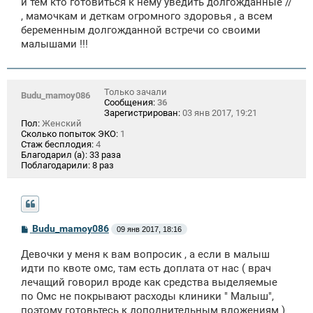
и тем кто готовиться к нему уведить долгожданные //
н
, мамочкам и деткам огромного здоровья , а всем
и
е
беременным долгожданной встречи со своими
малышами !!!
Только зачали
Budu_mamoy086
Сообщения:
36
Зарегистрирован:
03 янв 2017, 19:21
Пол:
Женский
Сколько попыток ЭКО:
1
Стаж бесплодия:
4
Благодарил (а):
33 раза
Поблагодарили:
8 раз
С
Budu_mamoy086
09 янв 2017, 18:16
о
о
Девочки у меня к вам вопросик , а если в малыш
б
щ
идти по квоте омс, там есть доплата от нас ( врач
е
лечащий говорил вроде как средства выделяемые
н
по Омс не покрывают расходы клиники " Малыш",
и
е
поэтому готовьтесь к дополнительным вложениям )