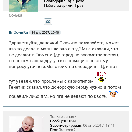
Благодарил (а):
2 раза
Поблагодарили:
1 раз
СоньKa
С
СоньKa
28 апр 2017, 16:49
о
о
Здравствуйте, девочки! Скажите пожалуйста, может
б
щ
кто-то делал в малыше эко с пгд? Мне сказали, что
е
не делают в Тюмени (др.город не рассматривается),
н
но потом нашла другую информацию по этому
и
е
вопросу.уточняю.Мы стоим на очереди в ПЦ, и вот
тут узнали, что проблемы с кариотипом
Генетик сказал, что донорскую серму нужно и потом
добавил- либо пгд, но пгд не делают по квоте.
Только зачали
Сообщения:
41
Зарегистрирован:
06 апр 2017, 13:41
Пол:
Женский