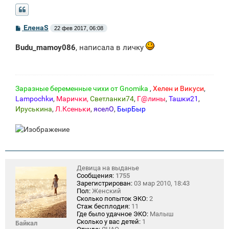
С
ЕленаS
22 фев 2017, 06:08
о
о
Budu_mamoy086
, написала в личку
б
щ
е
н
и
е
Заразные беременные чихи от Gnomikа
,
Хелен и Викуси
,
Lampochkи
,
Марички,
Светланки74
,
Г@лины
,
Ташки21
,
Ируськина
,
Л.Ксеньки
,
яселО
,
БырБыр
Девица на выданье
Сообщения:
1755
Зарегистрирован:
03 мар 2010, 18:43
Пол:
Женский
Сколько попыток ЭКО:
2
Стаж бесплодия:
11
Где было удачное ЭКО:
Малыш
Сколько у вас детей:
1
Байкал