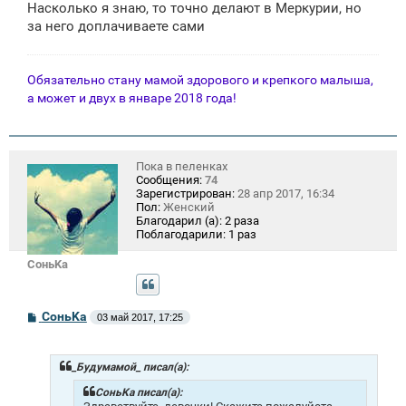
Насколько я знаю, то точно делают в Меркурии, но
за него доплачиваете сами
Обязательно стану мамой здорового и крепкого малыша,
а может и двух в январе 2018 года!
Пока в пеленках
Сообщения:
74
Зарегистрирован:
28 апр 2017, 16:34
Пол:
Женский
Благодарил (а):
2 раза
Поблагодарили:
1 раз
СоньKa
С
СоньKa
03 май 2017, 17:25
о
о
б
щ
_Будумамой_ писал(а):
е
н
СоньKa писал(а):
и