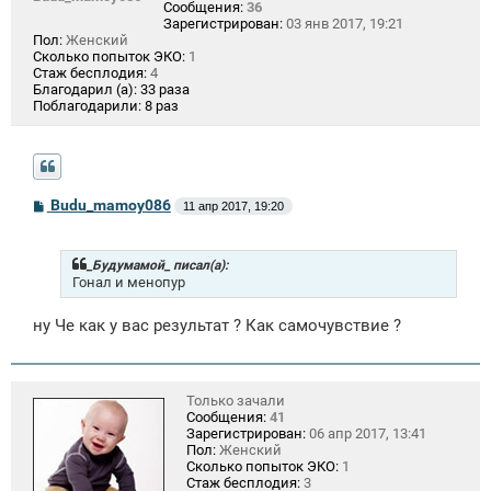
Сообщения:
36
Зарегистрирован:
03 янв 2017, 19:21
Пол:
Женский
Сколько попыток ЭКО:
1
Стаж бесплодия:
4
Благодарил (а):
33 раза
Поблагодарили:
8 раз
С
Budu_mamoy086
11 апр 2017, 19:20
о
о
б
щ
_Будумамой_ писал(а):
е
Гонал и менопур
н
и
ну Че как у вас результат ? Как самочувствие ?
е
Только зачали
Сообщения:
41
Зарегистрирован:
06 апр 2017, 13:41
Пол:
Женский
Сколько попыток ЭКО:
1
Стаж бесплодия:
3