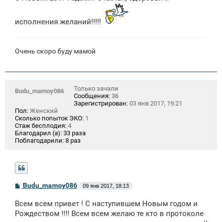
щ
е
н
исполнения желаний!!!!!
и
е
Очень скоро буду мамой
Только зачали
Budu_mamoy086
Сообщения:
36
Зарегистрирован:
03 янв 2017, 19:21
Пол:
Женский
Сколько попыток ЭКО:
1
Стаж бесплодия:
4
Благодарил (а):
33 раза
Поблагодарили:
8 раз
С
Budu_mamoy086
09 янв 2017, 18:13
о
о
Всем всем привет ! С наступившем Новым годом и
б
щ
Рождеством !!!! Всем всем желаю те кто в протоколе
е