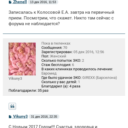
С
Zhenell
13 дек 2016, 11:53
о
о
Записалась к Колосовой Е.А. завтра на первичный
б
щ
прием. Посмотрим, что скажет. Никто там сейчас с
е
форума не наблюдается?
н
и
е
Пока в пеленках
Сообщения:
70
Зарегистрирован:
05 дек 2016, 12:56
Пол:
Женский
Сколько попыток ЭКО:
2
Стаж бесплодия:
6
В каких клиниках проводилось лечение:
Евромед
Где было удачное ЭКО:
GIREXX (Барселона)
Vikuny3
Сколько у вас детей:
1
Благодарил (а):
4 раза
Поблагодарили:
35 раз
С
Vikuny3
31 дек 2016, 22:35
о
о
С Новым 2017 Годом!!! Счастья, здоровья и
б