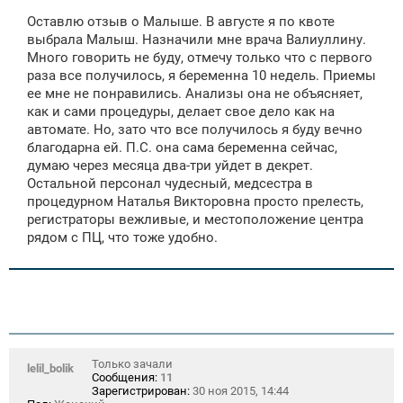
о
Оставлю отзыв о Малыше. В августе я по квоте
б
щ
выбрала Малыш. Назначили мне врача Валиуллину.
е
Много говорить не буду, отмечу только что с первого
н
раза все получилось, я беременна 10 недель. Приемы
и
е
ее мне не понравились. Анализы она не объясняет,
как и сами процедуры, делает свое дело как на
автомате. Но, зато что все получилось я буду вечно
благодарна ей. П.С. она сама беременна сейчас,
думаю через месяца два-три уйдет в декрет.
Остальной персонал чудесный, медсестра в
процедурном Наталья Викторовна просто прелесть,
регистраторы вежливые, и местоположение центра
рядом с ПЦ, что тоже удобно.
Только зачали
lelil_bolik
Сообщения:
11
Зарегистрирован:
30 ноя 2015, 14:44