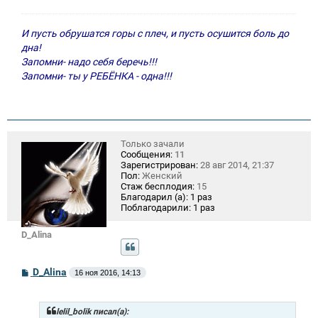
И пусть обрушатся горы с плеч, и пусть осушится боль до
дна!
Запомни- надо себя беречь!!!
Запомни- ты у РЕБЁНКА - одна!!!
Только зачали
Сообщения:
11
Зарегистрирован:
28 авг 2014, 21:37
Пол:
Женский
Стаж бесплодия:
15
Благодарил (а):
1 раз
Поблагодарили:
1 раз
D_Alina
С
D_Alina
16 ноя 2016, 14:13
о
о
б
щ
lelil_bolik писал(а):