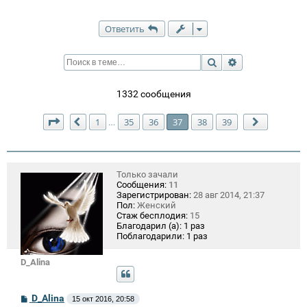
Ответить
Поиск
Расширенный п
1332 сообщения
Страница
37
из
39
1
35
36
37
38
39
…
Пред.
След.
Только зачали
Сообщения:
11
Зарегистрирован:
28 авг 2014, 21:37
Пол:
Женский
Стаж бесплодия:
15
Благодарил (а):
1 раз
Поблагодарили:
1 раз
D_Alina
С
D_Alina
15 окт 2016, 20:58
о