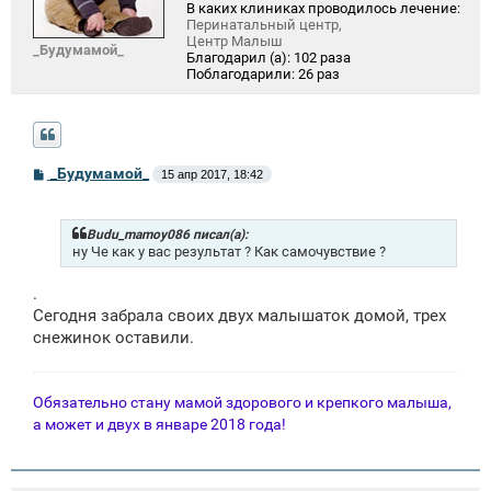
В каких клиниках проводилось лечение:
Перинатальный центр,
Центр Малыш
_Будумамой_
Благодарил (а):
102 раза
Поблагодарили:
26 раз
С
_Будумамой_
15 апр 2017, 18:42
о
о
б
щ
Budu_mamoy086 писал(а):
е
ну Че как у вас результат ? Как самочувствие ?
н
и
.
е
Сегодня забрала своих двух малышаток домой, трех
снежинок оставили.
Обязательно стану мамой здорового и крепкого малыша,
а может и двух в январе 2018 года!