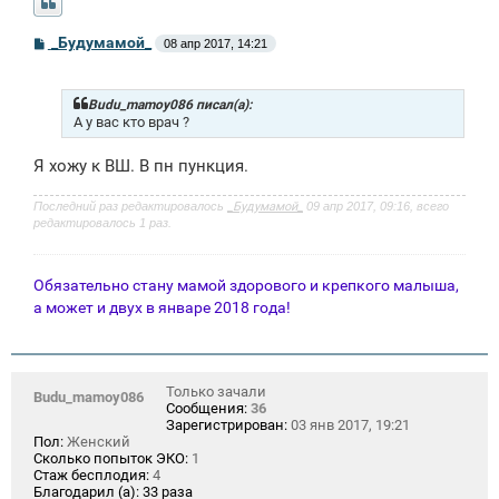
С
_Будумамой_
08 апр 2017, 14:21
о
о
б
щ
Budu_mamoy086 писал(а):
е
А у вас кто врач ?
н
и
Я хожу к ВШ. В пн пункция.
е
Последний раз редактировалось
_Будумамой_
09 апр 2017, 09:16, всего
редактировалось 1 раз.
Обязательно стану мамой здорового и крепкого малыша,
а может и двух в январе 2018 года!
Только зачали
Budu_mamoy086
Сообщения:
36
Зарегистрирован:
03 янв 2017, 19:21
Пол:
Женский
Сколько попыток ЭКО:
1
Стаж бесплодия:
4
Благодарил (а):
33 раза