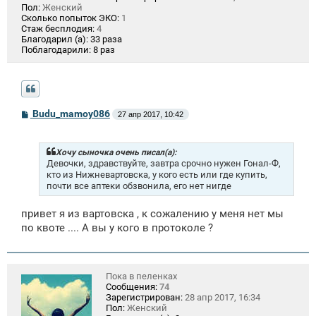
Пол:
Женский
Сколько попыток ЭКО:
1
Стаж бесплодия:
4
Благодарил (а):
33 раза
Поблагодарили:
8 раз
С
Budu_mamoy086
27 апр 2017, 10:42
о
о
б
щ
Хочу сыночка очень писал(а):
е
Девочки, здравствуйте, завтра срочно нужен Гонал-Ф,
н
кто из Нижневартовска, у кого есть или где купить,
и
почти все аптеки обзвонила, его нет нигде
е
привет я из вартовска , к сожалению у меня нет мы
по квоте .... А вы у кого в протоколе ?
Пока в пеленках
Сообщения:
74
Зарегистрирован:
28 апр 2017, 16:34
Пол:
Женский