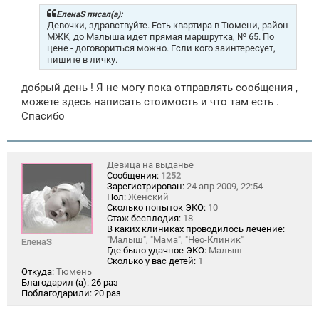
б
щ
ЕленаS писал(а):
е
Девочки, здравствуйте. Есть квартира в Тюмени, район
н
МЖК, до Малыша идет прямая маршрутка, № 65. По
и
цене - договориться можно. Если кого заинтересует,
е
пишите в личку.
добрый день ! Я не могу пока отправлять сообщения ,
можете здесь написать стоимость и что там есть .
Спасибо
Девица на выданье
Сообщения:
1252
Зарегистрирован:
24 апр 2009, 22:54
Пол:
Женский
Сколько попыток ЭКО:
10
Стаж бесплодия:
18
В каких клиниках проводилось лечение:
"Малыш", "Мама", "Нео-Клиник"
ЕленаS
Где было удачное ЭКО:
Малыш
Сколько у вас детей:
1
Откуда:
Тюмень
Благодарил (а):
26 раз
Поблагодарили:
20 раз