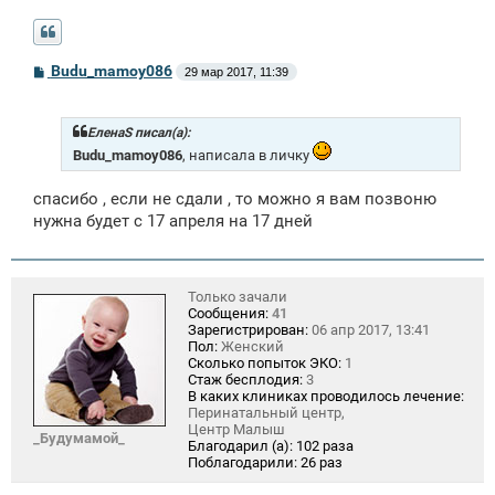
С
Budu_mamoy086
29 мар 2017, 11:39
о
о
б
щ
ЕленаS писал(а):
е
Budu_mamoy086
, написала в личку
н
и
е
спасибо , если не сдали , то можно я вам позвоню
нужна будет с 17 апреля на 17 дней
Только зачали
Сообщения:
41
Зарегистрирован:
06 апр 2017, 13:41
Пол:
Женский
Сколько попыток ЭКО:
1
Стаж бесплодия:
3
В каких клиниках проводилось лечение:
Перинатальный центр,
Центр Малыш
_Будумамой_
Благодарил (а):
102 раза
Поблагодарили:
26 раз