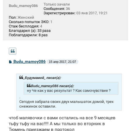
Только зачали
Budu_mamoy086
Сообщения:
36
Зарегистрирован:
03 янв 2017, 19:21
Пол:
Женский
Сколько попыток ЭКО:
1
Стаж бесплодия:
4
Благодарил (а):
33 раза
Поблагодарили:
8 раз
С
Budu_mamoy086
15 апр 2017, 21:07
о
о
б
щ
_Будумамой_ писал(а):
е
н
Budu_mamoy086 писал(а):
и
ну Че как у вас результат ? Как самочувствие ?
е
.
Сегодня забрала своих двух малышаток домой, трех
снежинок оставили.
чтоб малявочки с вами остались на все 9 месяцев
тьфу тьфу на вас!!!! А мы только во вторник в
Тюмень приезжаем в протокол