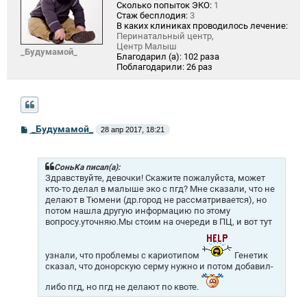
Сколько попыток ЭКО:
1
Стаж бесплодия:
3
В каких клиниках проводилось лечение:
Перинатальный центр,
Центр Малыш
_Будумамой_
Благодарил (а):
102 раза
Поблагодарили:
26 раз
С
_Будумамой_
28 апр 2017, 18:21
о
о
б
щ
СоньKa писал(а):
е
Здравствуйте, девочки! Скажите пожалуйста, может
н
кто-то делал в малыше эко с пгд? Мне сказали, что не
и
делают в Тюмени (др.город не рассматривается), но
е
потом нашла другую информацию по этому
вопросу.уточняю.Мы стоим на очереди в ПЦ, и вот тут
узнали, что проблемы с кариотипом
Генетик
сказал, что донорскую серму нужно и потом добавил-
либо пгд, но пгд не делают по квоте.