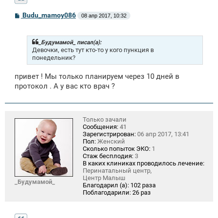
С
Budu_mamoy086
08 апр 2017, 10:32
о
о
б
щ
_Будумамой_ писал(а):
е
Девочки, есть тут кто-то у кого пункция в
н
понедельник?
и
е
привет ! Мы только планируем через 10 дней в
протокол . А у вас кто врач ?
Только зачали
Сообщения:
41
Зарегистрирован:
06 апр 2017, 13:41
Пол:
Женский
Сколько попыток ЭКО:
1
Стаж бесплодия:
3
В каких клиниках проводилось лечение:
Перинатальный центр,
Центр Малыш
_Будумамой_
Благодарил (а):
102 раза
Поблагодарили:
26 раз