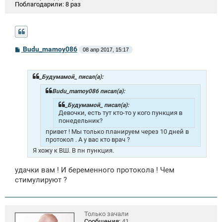
Поблагодарили:
8 раз
С
Budu_mamoy086
08 апр 2017, 15:17
о
о
б
щ
_Будумамой_ писал(а):
е
н
Budu_mamoy086 писал(а):
и
е
_Будумамой_ писал(а):
Девочки, есть тут кто-то у кого пункция в
понедельник?
привет ! Мы только планируем через 10 дней в
протокол . А у вас кто врач ?
Я хожу к ВШ. В пн пункция.
удачки вам ! И беременного протокола ! Чем
стимулируют ?
Только зачали
Сообщения:
41