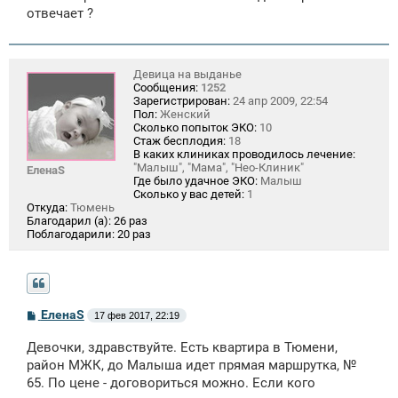
отвечает ?
Девица на выданье
Сообщения:
1252
Зарегистрирован:
24 апр 2009, 22:54
Пол:
Женский
Сколько попыток ЭКО:
10
Стаж бесплодия:
18
В каких клиниках проводилось лечение:
"Малыш", "Мама", "Нео-Клиник"
ЕленаS
Где было удачное ЭКО:
Малыш
Сколько у вас детей:
1
Откуда:
Тюмень
Благодарил (а):
26 раз
Поблагодарили:
20 раз
С
ЕленаS
17 фев 2017, 22:19
о
о
Девочки, здравствуйте. Есть квартира в Тюмени,
б
щ
район МЖК, до Малыша идет прямая маршрутка, №
е
65. По цене - договориться можно. Если кого
н