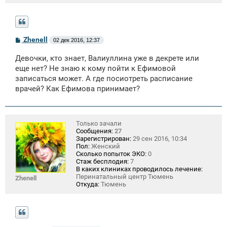
С
Zhenell
02 дек 2016, 12:37
о
о
Девочки, кто знает, Валиуллина уже в декрете или
б
щ
еще нет? Не знаю к кому пойти к Ефимовой
е
записаться может. А где посиотреть расписание
н
врачей? Как Ефимова принимает?
и
е
Только зачали
Сообщения:
27
Зарегистрирован:
29 сен 2016, 10:34
Пол:
Женский
Сколько попыток ЭКО:
0
Стаж бесплодия:
7
В каких клиниках проводилось лечение:
Перинатальный центр Тюмень
Zhenell
Откуда:
Тюмень