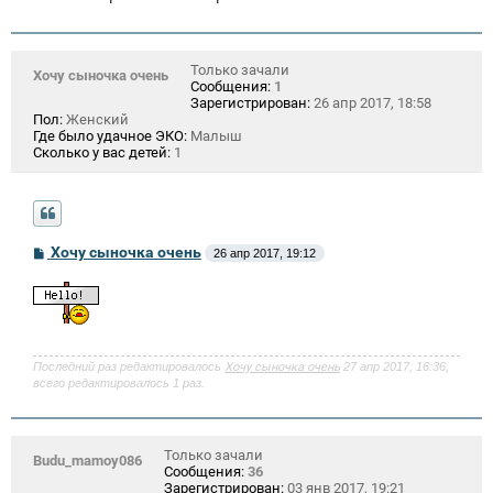
Только зачали
Хочу сыночка очень
Сообщения:
1
Зарегистрирован:
26 апр 2017, 18:58
Пол:
Женский
Где было удачное ЭКО:
Малыш
Сколько у вас детей:
1
С
Хочу сыночка очень
26 апр 2017, 19:12
о
о
б
щ
е
н
и
Последний раз редактировалось
Хочу сыночка очень
27 апр 2017, 16:36,
е
всего редактировалось 1 раз.
Только зачали
Budu_mamoy086
Сообщения:
36
Зарегистрирован:
03 янв 2017, 19:21