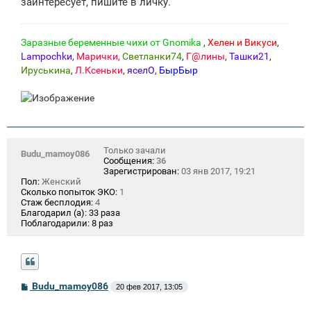
заинтересует, пишите в личку.
и
е
Заразные беременные чихи от Gnomikа
,
Хелен и Викуси
,
Lampochkи
,
Марички,
Светланки74
,
Г@лины
,
Ташки21
,
Ируськина
,
Л.Ксеньки
,
яселО
,
БырБыр
Только зачали
Budu_mamoy086
Сообщения:
36
Зарегистрирован:
03 янв 2017, 19:21
Пол:
Женский
Сколько попыток ЭКО:
1
Стаж бесплодия:
4
Благодарил (а):
33 раза
Поблагодарили:
8 раз
С
Budu_mamoy086
20 фев 2017, 13:05
о
о