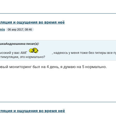
уляция и ощущения во время неё
nis
06 апр 2017, 08:46
шкаАндрюшкина писал(а):
высокий у вас АМГ
, надеюсь у меня тоже без гиперы все п
стимуляции, это нормально?
рвый мониторинг был на 4 день, я думаю на 5 нормально.
уляция и ощущения во время неё