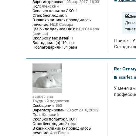
Зарегистрирован:
03 апр 2017, 16:03
о
Пол:
Женский
о
Сколько попыток ЭКО:
1
б
Стаж бесплодия:
5
щ
Дев
В каких клиниках проводилось
е
Девоч
лечение:
ИДК Самара
н
и
тянет
Где было удачное ЭКО:
ИДК Самара
е
(сейчас)
Сколько у вас детей:
1
Привет. У
Благодарил (а):
10 раз
Сегодня х
Поблагодарили:
84 раза
Re: Стим
С
scarlet_
о
о
У меня ам
б
щ
профессио
scarlet_anis
е
Трудный подросток
н
Сообщения:
563
и
Зарегистрирован:
20 окт 2016, 20:32
е
Пол:
Женский
Сколько попыток ЭКО:
1
Стаж бесплодия:
2 года
В каких клиниках проводилось
лечение:
Ава-Петер