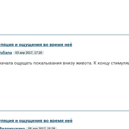
уляция и ощущения во время неё
uliana
03 апр 2017, 17:20
 начала ощущать покалывания внизу живота. К концу стимуля
уляция и ощущения во время неё
Андрюшкина
05 апр 2017, 15:29