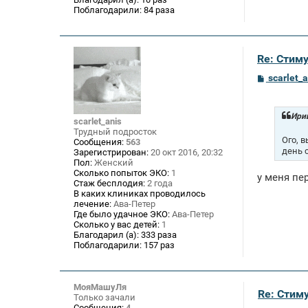
Поблагодарили:
84 раза
Re: Стим
С
scarlet_a
о
о
б
щ
Ири
scarlet_anis
е
Трудный подросток
н
Ого, 
Сообщения:
563
и
день 
Зарегистрирован:
20 окт 2016, 20:32
е
Пол:
Женский
Сколько попыток ЭКО:
1
у меня пе
Стаж бесплодия:
2 года
В каких клиниках проводилось
лечение:
Ава-Петер
Где было удачное ЭКО:
Ава-Петер
Сколько у вас детей:
1
Благодарил (а):
333 раза
Поблагодарили:
157 раз
МояМашуЛя
Re: Стим
Только зачали
Сообщения:
4