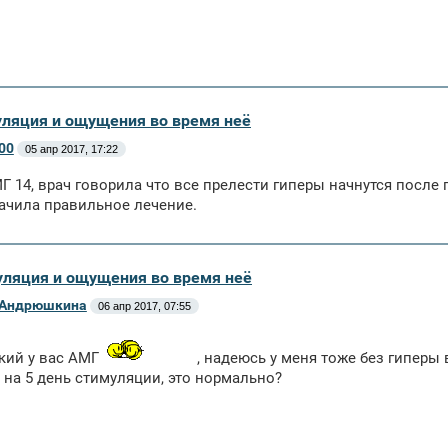
уляция и ощущения во время неё
00
05 апр 2017, 17:22
Г 14, врач говорила что все прелести гиперы начнутся после
ачила правильное лечение.
уляция и ощущения во время неё
Андрюшкина
06 апр 2017, 07:55
кий у вас АМГ
, надеюсь у меня тоже без гиперы
 на 5 день стимуляции, это нормально?