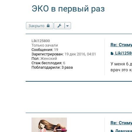
ЭКО в первый раз
Закрыто
Liki125800
Re: Стим
Только зачали
Сообщения:
19
С
Liki1258
Зарегистрирован:
19 дек 2016, 04:01
о
Пол:
Женский
о
Стаж бесплодия:
6
У меня 6 
б
Поблагодарили:
3 раза
щ
врач это 
е
н
и
е
Re: Стим
С
Девочка