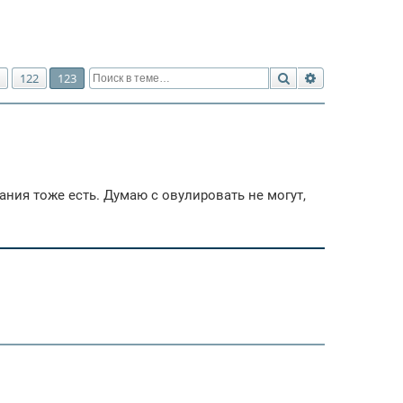
Поиск
Расширенный 
122
123
вания тоже есть. Думаю с овулировать не могут,