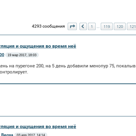
Страница
123
из
123
4293 сообщения
1
119
120
121
…
Пред.
уляция и ощущения во время неё
00
19 мар 2017, 18:03
день на пурегоне 200, на 5 день добавили менопур 75, покалы
контролирует.
уляция и ощущения во время неё
 Весна
03 апр 2017, 14:14