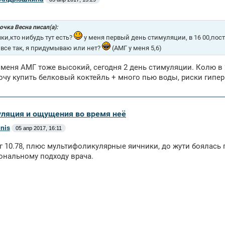
очка Весна писал(а):
ки,кто нибудь тут есть?
у меня первый день стимуляции, в 16 00,пос
 все так, я придумываю или нет?
(АМГ у меня 5,6)
 меня АМГ тоже высокий, сегодня 2 день стимуляции. Колю в 
очу купить белковый коктейль + много пью воды, риски гиперы
уляция и ощущения во время неё
anis
05 апр 2017, 16:11
г 10.78, плюс мультифоликулярные яичники, до жути боялась 
нальному подходу врача.