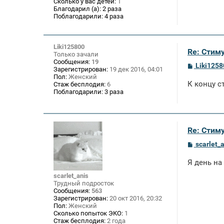
Сколько у вас детей:
1
Благодарил (а):
2 раза
Поблагодарили:
4 раза
Liki125800
Re: Стим
Только зачали
Сообщения:
19
С
Liki1258
Зарегистрирован:
19 дек 2016, 04:01
о
Пол:
Женский
о
К концу с
Стаж бесплодия:
6
б
Поблагодарили:
3 раза
щ
е
н
и
е
Re: Стим
С
scarlet_
о
о
Я день на
б
щ
scarlet_anis
е
Трудный подросток
н
Сообщения:
563
и
Зарегистрирован:
20 окт 2016, 20:32
е
Пол:
Женский
Сколько попыток ЭКО:
1
Стаж бесплодия:
2 года