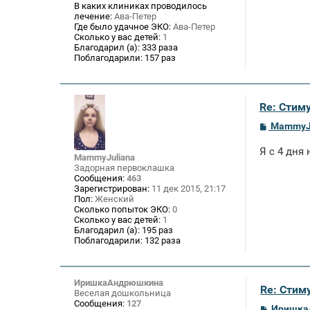
В каких клиниках проводилось
лечение:
Ава-Петер
Где было удачное ЭКО:
Ава-Петер
Сколько у вас детей:
1
Благодарил (а):
333 раза
Поблагодарили:
157 раз
Re: Стим
С
MammyJ
о
о
Я с 4 дня
б
MammyJuliana
щ
Задорная первоклашка
е
Сообщения:
463
н
Зарегистрирован:
11 дек 2015, 21:17
и
Пол:
Женский
е
Сколько попыток ЭКО:
0
Сколько у вас детей:
1
Благодарил (а):
195 раз
Поблагодарили:
132 раза
ИришкаАндрюшкина
Re: Стим
Веселая дошкольница
Сообщения:
127
С
Иришка