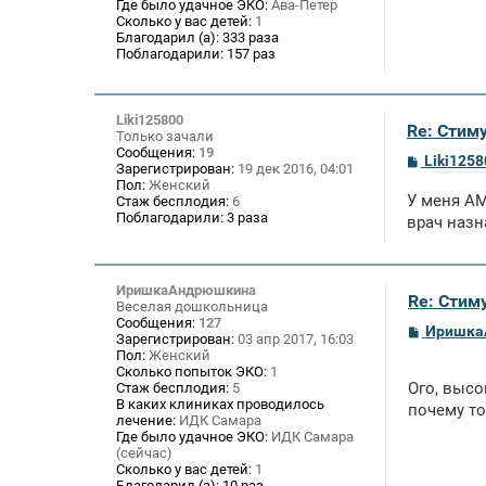
Где было удачное ЭКО:
Ава-Петер
Сколько у вас детей:
1
Благодарил (а):
333 раза
Поблагодарили:
157 раз
Liki125800
Re: Стим
Только зачали
Сообщения:
19
С
Liki1258
Зарегистрирован:
19 дек 2016, 04:01
о
Пол:
Женский
о
У меня АМ
Стаж бесплодия:
6
б
Поблагодарили:
3 раза
щ
врач назн
е
н
и
е
ИришкаАндрюшкина
Re: Стим
Веселая дошкольница
Сообщения:
127
С
Иришка
Зарегистрирован:
03 апр 2017, 16:03
о
Пол:
Женский
о
Сколько попыток ЭКО:
1
б
Ого, высо
Стаж бесплодия:
5
щ
В каких клиниках проводилось
е
почему то
лечение:
ИДК Самара
н
и
Где было удачное ЭКО:
ИДК Самара
е
(сейчас)
Сколько у вас детей:
1
Благодарил (а):
10 раз