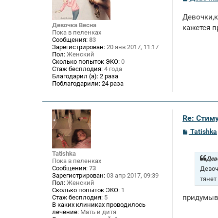
о
о
Девочки,к
б
щ
Девочка Весна
кажется п
е
Пока в пеленках
н
Сообщения:
83
и
Зарегистрирован:
20 янв 2017, 11:17
е
Пол:
Женский
Сколько попыток ЭКО:
0
Стаж бесплодия:
4 года
Благодарил (а):
2 раза
Поблагодарили:
24 раза
Re: Стим
С
Tatishka
о
о
б
Tatishka
щ
Дево
Пока в пеленках
е
Сообщения:
73
Девоч
н
Зарегистрирован:
03 апр 2017, 09:39
и
тянет
Пол:
Женский
е
Сколько попыток ЭКО:
1
придумыв
Стаж бесплодия:
5
В каких клиниках проводилось
лечение:
Мать и дитя