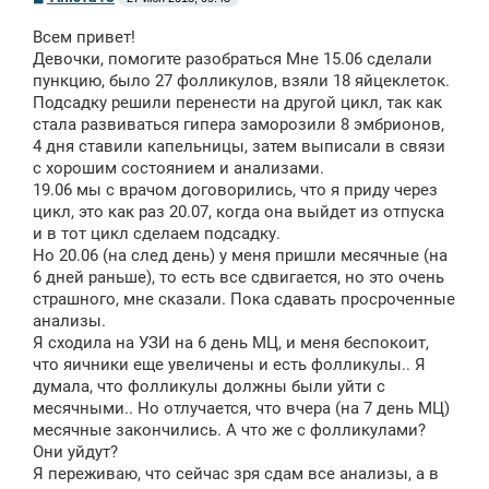
о
о
Всем привет!
б
щ
Девочки, помогите разобраться Мне 15.06 сделали
е
пункцию, было 27 фолликулов, взяли 18 яйцеклеток.
н
Подсадку решили перенести на другой цикл, так как
и
е
стала развиваться гипера заморозили 8 эмбрионов,
4 дня ставили капельницы, затем выписали в связи
с хорошим состоянием и анализами.
19.06 мы с врачом договорились, что я приду через
цикл, это как раз 20.07, когда она выйдет из отпуска
и в тот цикл сделаем подсадку.
Но 20.06 (на след день) у меня пришли месячные (на
6 дней раньше), то есть все сдвигается, но это очень
страшного, мне сказали. Пока сдавать просроченные
анализы.
Я сходила на УЗИ на 6 день МЦ, и меня беспокоит,
что яичники еще увеличены и есть фолликулы.. Я
думала, что фолликулы должны были уйти с
месячными.. Но отлучается, что вчера (на 7 день МЦ)
месячные закончились. А что же с фолликулами?
Они уйдут?
Я переживаю, что сейчас зря сдам все анализы, а в