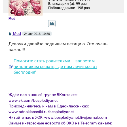
Благодарил (а):
99 раз
Поблагодарили:
195 раз
Mod
С
Mod
24 авг 2016, 10:50
о
о
Девочки давайте подпишем петицию. Это очень
б
щ
важно!!!
е
н
Помогите стать родителями – запретим
и
е
чиновникам решать, где нам лечиться от
бесплодия"
.
Ждём вас в нашей группе ВКонтакте:
www.vk.com/besplodiyanet
Присоединяйтесь к нам в Одноклассниках:
www.odnoklassniki.ru/besplodiyanet
Читайте нас в ЖЖ:
www.besplodiyanet.livejournal.com
Самые интересные новости об ЭКО на Telegram-канале: