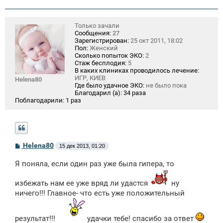
Только зачали
Сообщения:
27
Зарегистрирован:
25 окт 2011, 18:02
Пол:
Женский
Сколько попыток ЭКО:
2
Стаж бесплодия:
5
В каких клиниках проводилось лечение:
ИГР, КИЕВ
Helena80
Где было удачное ЭКО:
не было пока
Благодарил (а):
34 раза
Поблагодарили:
1 раз
С
Helena80
15 дек 2013, 01:20
о
о
Я поняла, если один раз уже была гипера, то
б
щ
е
избежать нам ее уже вряд ли удастся
ну
н
ничего!!! Главное- что есть уже положительный
и
е
результат!!!
удачки тебе! спасибо за ответ