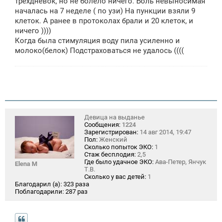
трехдневок, но не болело ничего. Боль невыносимая
е
началась на 7 неделе ( по узи) На пункции взяли 9
н
клеток. А ранее в протоколах брали и 20 клеток, и
и
е
ничего ))))
Когда была стимуляция воду пила усиленно и
молоко(белок) Подстраховаться не удалось ((((
Девица на выданье
Сообщения:
1224
Зарегистрирован:
14 авг 2014, 19:47
Пол:
Женский
Сколько попыток ЭКО:
1
Стаж бесплодия:
2,5
Где было удачное ЭКО:
Ава-Петер, Янчук
Elena M
Т.В.
Сколько у вас детей:
1
Благодарил (а):
323 раза
Поблагодарили:
287 раз