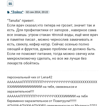
С
*Зойка*
02 сен 2014, 20:22
о
о
"Tanu6a" привет.
б
щ
Если врач сказал,что гипера не грозит, значит так и
е
есть. Для профилактики от запоров , наверное сама
н
все знаешь: утром стакан тёплой воды, ещё мне врач
и
е
в памятке писал , можно чернослив замачивать и
есть, свеклу, кефир натур. Сейчас осенью полно
овощей и фруктов, думаю проблем не должно быть.
Если не поможет питание, тогда можно свечку или
микроклизмочку сделать, но все же лучше без
лекарств обойтись
персональный чих от Lena42
АААААААПППППППППЧЧЧЧЧЧЧЧЧЧЧЧХХХХХХХХХХХХ
ХХИИИИИИИИИИИИИ на тебя, свеженькое и
заразительное!!!!
ААААААПППППППЧЧЧЧЧЧЧЧХХХХИИИИИ на тебя
беременно-заразительное от Поветрули!!!!!!!
АПЧХИ-АПЧХИ-АПЧХИ!!! свежемамское от Малинка 0701