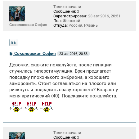
Только зачали
Сообщения:
2
Зарегистрирован:
23 авг 2016, 20:51
Пол:
Женский
Соколовская София
Откуда:
Россия, Рязань
С
Соколовская София
23 авг 2016, 20:56
о
о
Девочки, скажите пожалуйста, после пункции
б
щ
случилась гиперстимуляция. Врач предлагает
е
подсадку плохонького эмбриона, а хорошего
н
заморозить. Стоит соглашаться на плохого или
и
е
рискнуть и подсадить сразу хорошего? Возраст у
меня критический (40). Подскажите пожалуйста.
Только зачали
Сообщения:
2