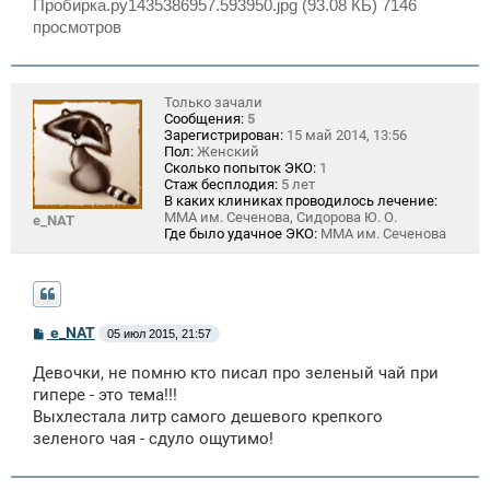
Пробирка.ру1435386957.593950.jpg (93.08 КБ) 7146
просмотров
Только зачали
Сообщения:
5
Зарегистрирован:
15 май 2014, 13:56
Пол:
Женский
Сколько попыток ЭКО:
1
Стаж бесплодия:
5 лет
В каких клиниках проводилось лечение:
ММА им. Сеченова, Сидорова Ю. О.
e_NAT
Где было удачное ЭКО:
ММА им. Сеченова
С
e_NAT
05 июл 2015, 21:57
о
о
Девочки, не помню кто писал про зеленый чай при
б
щ
гипере - это тема!!!
е
Выхлестала литр самого дешевого крепкого
н
зеленого чая - сдуло ощутимо!
и
е