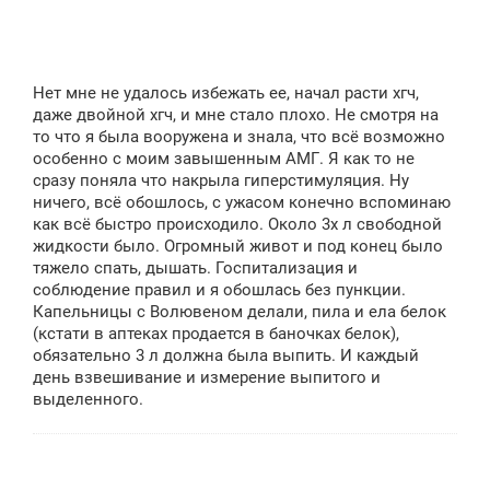
и
е
Нет мне не удалось избежать ее, начал расти хгч,
даже двойной хгч, и мне стало плохо. Не смотря на
то что я была вооружена и знала, что всё возможно
особенно с моим завышенным АМГ. Я как то не
сразу поняла что накрыла гиперстимуляция. Ну
ничего, всё обошлось, с ужасом конечно вспоминаю
как всё быстро происходило. Около 3х л свободной
жидкости было. Огромный живот и под конец было
тяжело спать, дышать. Госпитализация и
соблюдение правил и я обошлась без пункции.
Капельницы с Волювеном делали, пила и ела белок
(кстати в аптеках продается в баночках белок),
обязательно 3 л должна была выпить. И каждый
день взвешивание и измерение выпитого и
выделенного.