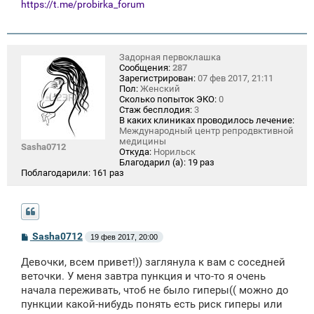
https://t.me/probirka_forum
Задорная первоклашка
Сообщения:
287
Зарегистрирован:
07 фев 2017, 21:11
Пол:
Женский
Сколько попыток ЭКО:
0
Стаж бесплодия:
3
В каких клиниках проводилось лечение:
Международный центр репродвктивной
медицины
Sasha0712
Откуда:
Норильск
Благодарил (а):
19 раз
Поблагодарили:
161 раз
С
Sasha0712
19 фев 2017, 20:00
о
о
Девочки, всем привет!)) заглянула к вам с соседней
б
щ
веточки. У меня завтра пункция и что-то я очень
е
начала переживать, чтоб не было гиперы(( можно до
н
пункции какой-нибудь понять есть риск гиперы или
и
е