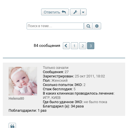
Ответить
Поиск
Расширенный п
84 сообщения
1
2
3
Пред.
Только зачали
Сообщения:
27
Зарегистрирован:
25 окт 2011, 18:02
Пол:
Женский
Сколько попыток ЭКО:
2
Стаж бесплодия:
5
В каких клиниках проводилось лечение:
ИГР, КИЕВ
Helena80
Где было удачное ЭКО:
не было пока
Благодарил (а):
34 раза
Поблагодарили:
1 раз