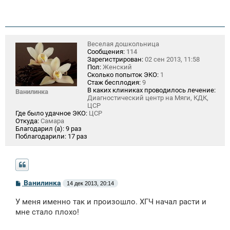
Веселая дошкольница
Сообщения:
114
Зарегистрирован:
02 сен 2013, 11:58
Пол:
Женский
Сколько попыток ЭКО:
1
Стаж бесплодия:
9
В каких клиниках проводилось лечение:
Ванилинка
Диагностический центр на Мяги, КДК,
ЦСР
Где было удачное ЭКО:
ЦСР
Откуда:
Самара
Благодарил (а):
9 раз
Поблагодарили:
17 раз
С
Ванилинка
14 дек 2013, 20:14
о
о
У меня именно так и произошло. ХГЧ начал расти и
б
щ
мне стало плохо!
е
н