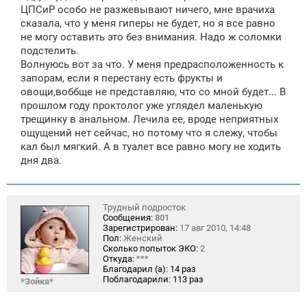
ЦПСиР особо не разжевывают ничего, мне врачиха
и
е
сказала, что у меня гиперы не будет, но я все равно
не могу оставить это без внимания. Надо ж соломки
подстелить.
Волнуюсь вот за что. У меня предрасположенность к
запорам, если я перестану есть фрукты и
овощи,воббще не представляю, что со мной будет... В
прошлом году проктолог уже углядел маленькую
трещинку в анальном. Лечила ее, вроде неприятных
ощущений нет сейчас, но потому что я слежу, чтобы
кал был мягкий. А в туалет все равно могу не ходить
дня два.
Трудный подросток
Сообщения:
801
Зарегистрирован:
17 авг 2010, 14:48
Пол:
Женский
Сколько попыток ЭКО:
2
Откуда:
***
Благодарил (а):
14 раз
Поблагодарили:
113 раз
*Зойка*