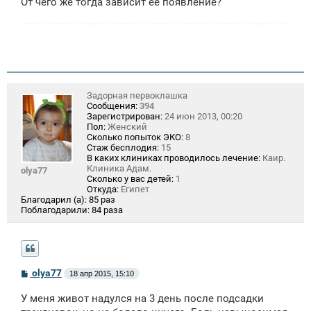
От чего же тогда зависит ее появление?
Задорная первоклашка
Сообщения:
394
Зарегистрирован:
24 июн 2013, 00:20
Пол:
Женский
Сколько попыток ЭКО:
8
Стаж бесплодия:
15
В каких клиниках проводилось лечение:
Каир.
Клиника Адам.
olya77
Сколько у вас детей:
1
Откуда:
Египет
Благодарил (а):
85 раз
Поблагодарили:
84 раза
С
olya77
18 апр 2015, 15:10
о
о
У меня живот надулся на 3 день после подсадки
б
щ