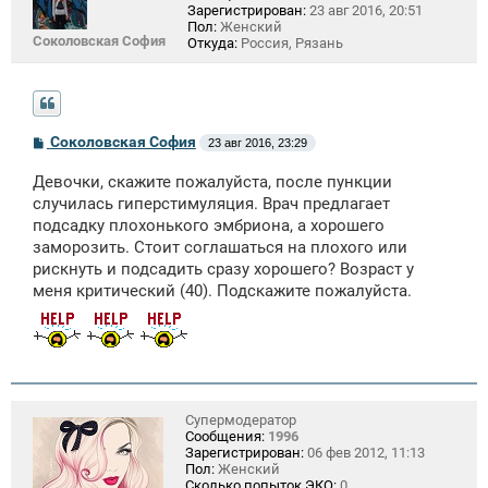
Зарегистрирован:
23 авг 2016, 20:51
Пол:
Женский
Соколовская София
Откуда:
Россия, Рязань
С
Соколовская София
23 авг 2016, 23:29
о
о
Девочки, скажите пожалуйста, после пункции
б
щ
случилась гиперстимуляция. Врач предлагает
е
подсадку плохонького эмбриона, а хорошего
н
заморозить. Стоит соглашаться на плохого или
и
е
рискнуть и подсадить сразу хорошего? Возраст у
меня критический (40). Подскажите пожалуйста.
Супермодератор
Сообщения:
1996
Зарегистрирован:
06 фев 2012, 11:13
Пол:
Женский
Сколько попыток ЭКО:
0