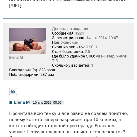
[/URL]
Девица на выданье
Сообщения:
1224
Зарегистрирован:
14 авг 2014, 19:47
Пол:
Женский
Сколько попыток ЭКО:
1
Стаж бесплодия:
2,5
Где было удачное ЭКО:
Ава-Петер, Янчук
Elena M
Т.В.
Сколько у вас детей:
1
Благодарил (а):
323 раза
Поблагодарили:
287 раз
С
Elena M
10 апр 2015, 00:05
о
о
Прочитала всю темку и все равно не совсем понятно,
б
щ
почему кого-то гипера накрывает при 10 клетках, а
е
кого-то обходит стороной при гораздо большем
н
урожае. Получается дело не только в кол-ве клеток?
и
е