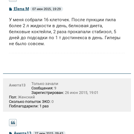
С
Elena M
07 июн 2015, 19:29
о
о
У меня собрали 16 клеточек. После пункции пила
б
щ
более 2 л жидкости в день, белковая диета,
е
белковые коктейли, 2 раза прокапали стабизол, 5
н
дней до подсадки по 1 т достинекса в день. Гиперы
и
е
не было совсем.
Только зачали
Анюта13
Сообщения:
9
Зарегистрирован:
26 июн 2015, 19:01
Пол:
Женский
Сколько попыток ЭКО:
0
Поблагодарили:
1 раз
С
Анюта13
27 июн 2015, 09:43