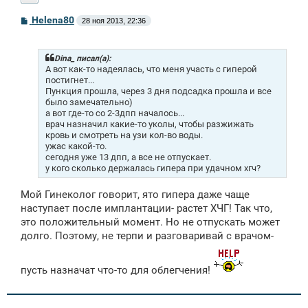
С
Helena80
28 ноя 2013, 22:36
о
о
б
щ
Dina_ писал(а):
е
А вот как-то надеялась, что меня участь с гиперой
н
постигнет...
и
Пункция прошла, через 3 дня подсадка прошла и все
е
было замечательно)
а вот где-то со 2-3дпп началось...
врач назначил какие-то уколы, чтобы разжижать
кровь и смотреть на узи кол-во воды.
ужас какой-то.
сегодня уже 13 дпп, а все не отпускает.
у кого сколько держалась гипера при удачном хгч?
Мой Гинеколог говорит, ято гипера даже чаще
наступает после имплантации- растет ХЧГ! Так что,
это положительный момент. Но не отпускать может
долго. Поэтому, не терпи и разговаривай с врачом-
пусть назначат что-то для облегчения!