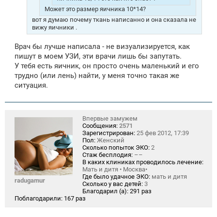
Может это размер яичника 10*14?
вот я думаю почему ткань написанно и она сказала не
вижу яичники .
Врач бы лучше написала - не визуализируется, как
пишут в моем УЗИ, эти врачи лишь бы запутать.
У тебя есть яичник, он просто очень маленький и его
трудно (или лень) найти, у меня точно такая же
ситуация.
Впервые замужем
Сообщения:
2571
Зарегистрирован:
25 фев 2012, 17:39
Пол:
Женский
Сколько попыток ЭКО:
2
Стаж бесплодия:
––
В каких клиниках проводилось лечение:
Мать и дитя • Москва•
Где было удачное ЭКО:
мать и дитя
radugamur
Сколько у вас детей:
3
Благодарил (а):
291 раз
Поблагодарили:
167 раз