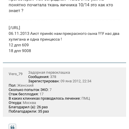
е
понятно почитала ткань яичника 10/14 это как кто
н
знает ?
и
е
[/URL]
06.11.2013 Аист принёс нам прекрасного сына !!!У нас два
хулигана и одна принцесса !
12 дпп 609
18 дпп 9008
Задорная первоклашка
Vero_79
Сообщения:
378
Зарегистрирован:
09 янв 2012, 22:34
Пол:
Женский
Сколько попыток ЭКО:
7
Стаж бесплодия:
17
В каких клиниках проводилось лечение:
ПМЦ
Откуда:
Москва
Благодарил (а):
26 раз
Поблагодарили:
35 раз