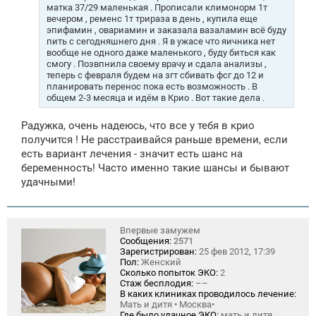
и
матка 37/29 маленькая . Прописали климонорм 1т
е
вечером , ременс 1т трираза в день , купила еще
эпифамин , овариамин и заказала вазаламин всё буду
пить с сегодняшнего дня . Я в ужасе что яичника нет
вообще не одного даже маленького , буду биться как
смогу . Позвпнила своему врачу и сдала анализы ,
теперь с февраля будем на згт сбивать фсг до 12 и
планировать перенос пока есть возможность . В
общем 2-3 месяца и идём в Крио . Вот такие дела .
Радужка, очень надеюсь, что все у тебя в крио
получится ! Не расстраивайся раньше времени, если
есть вариант лечения - значит есть шанс на
беременность! Часто именно такие шансы и бывают
удачными!
Впервые замужем
Сообщения:
2571
Зарегистрирован:
25 фев 2012, 17:39
Пол:
Женский
Сколько попыток ЭКО:
2
Стаж бесплодия:
––
В каких клиниках проводилось лечение:
Мать и дитя • Москва•
Где было удачное ЭКО:
мать и дитя