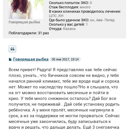
Сколько попыток ЭКО:
0
Стаж бесплодия:
много
В каких клиниках проводилось лечение:
ЦПС ,КН
Где было удачное ЭКО:
кн, Аве- Петер
Говорящая рыбка
Сколько у вас детей:
1
Откуда:
Казань
Поблагодарили:
31 раз
С
Говорящая рыбка
05 янв 2017, 19:14
о
о
Всем привет! Радуга! Я представляю как тебе сейчас
б
щ
плохо, узнать , что Яичников совсем не видно, у тебя
е
начался ранний климакс, тебе же вроде ещё и сорока
н
нет. Может по наследству пошло?Но я слышала, что
и
е
на згт можно восстановить месячные и пойти в
крио. У тебя много снежинок осталось? Дай Бог все
получится, не переживай . Дай себе установку родить
ребёночка. А у меня пролёт, месячные нагрянули в
срок, а из за поддержки не могли прорваться. Сейчас
месячные уже закончились, буду записываться к
врачу и решать, что дальше делать. Ещё 3 снеговечка