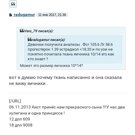
С
radugamur
11 янв 2017, 21:36
о
о
б
щ
Vero_79 писал(а):
е
н
radugamur писал(а):
и
Девочки получила анализы . Фсг 105.6 Лг 58.6
е
прогестерон 1.39 эстрадиол <18.35 и по узи не
понятно почитала ткань яичника 10/14 это как
кто знает ?
Может это размер яичника 10*14?
вот я думаю почему ткань написанно и она сказала
не вижу яичники .
[/URL]
06.11.2013 Аист принёс нам прекрасного сына !!!У нас два
хулигана и одна принцесса !
12 дпп 609
18 дпп 9008