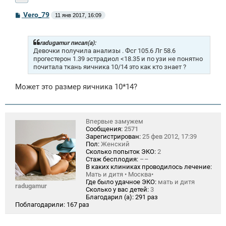
С
Vero_79
11 янв 2017, 16:09
о
о
б
щ
radugamur писал(а):
е
Девочки получила анализы . Фсг 105.6 Лг 58.6
н
прогестерон 1.39 эстрадиол <18.35 и по узи не понятно
и
почитала ткань яичника 10/14 это как кто знает ?
е
Может это размер яичника 10*14?
Впервые замужем
Сообщения:
2571
Зарегистрирован:
25 фев 2012, 17:39
Пол:
Женский
Сколько попыток ЭКО:
2
Стаж бесплодия:
––
В каких клиниках проводилось лечение:
Мать и дитя • Москва•
Где было удачное ЭКО:
мать и дитя
radugamur
Сколько у вас детей:
3
Благодарил (а):
291 раз
Поблагодарили:
167 раз