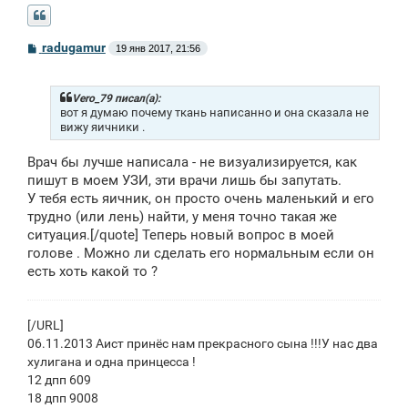
С
radugamur
19 янв 2017, 21:56
о
о
б
щ
Vero_79 писал(а):
е
вот я думаю почему ткань написанно и она сказала не
н
вижу яичники .
и
е
Врач бы лучше написала - не визуализируется, как
пишут в моем УЗИ, эти врачи лишь бы запутать.
У тебя есть яичник, он просто очень маленький и его
трудно (или лень) найти, у меня точно такая же
ситуация.[/quote] Теперь новый вопрос в моей
голове . Можно ли сделать его нормальным если он
есть хоть какой то ?
[/URL]
06.11.2013 Аист принёс нам прекрасного сына !!!У нас два
хулигана и одна принцесса !
12 дпп 609
18 дпп 9008