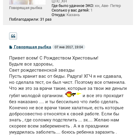
ЦПС ,КН
Где было удачное ЭКО:
кн, Аве- Петер
Говорящая рыбка
Сколько у вас детей:
1
Откуда:
Казань
Поблагодарили:
31 раз
С
Говорящая рыбка
07 янв 2017, 19:04
о
о
Привет всем! С Рождеством Христовым!
б
щ
Будьте все здоровы,
е
Свет рождественской звезды
н
Пусть хранит вас от беды. Радуга! ХГЧ я не сдавала,
и
е
но сделала тест, он был чист. Поэтому все отменила.
Что же это за врачи такие, которые за твои же деньги
губят молодой организм.
и все это проходит
без наказано .... и ты бессильно что либо сделать.
Конечно не все врачи такие халатные, есть которые
добросовестно относятся к своей работе. Если бы
знать , где соломку подстелить ... эх.... Желаю нам
скореее всем забеременеть . А я в праздники
умудрилась заболеть.... боюсь ребенка заразить .