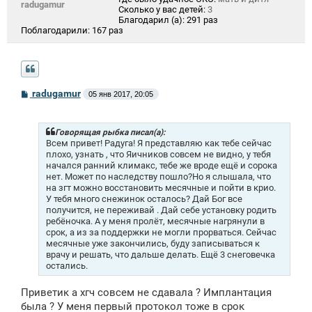
radugamur
Сколько у вас детей:
3
Благодарил (а):
291 раз
Поблагодарили:
167 раз
С
radugamur
05 янв 2017, 20:05
о
о
б
щ
Говорящая рыбка писал(а):
е
Всем привет! Радуга! Я представляю как тебе сейчас
н
плохо, узнать , что Яичников совсем не видно, у тебя
и
начался ранний климакс, тебе же вроде ещё и сорока
е
нет. Может по наследству пошло?Но я слышала, что
на згт можно восстановить месячные и пойти в крио.
У тебя много снежинок осталось? Дай Бог все
получится, не переживай . Дай себе установку родить
ребёночка. А у меня пролёт, месячные нагрянули в
срок, а из за поддержки не могли прорваться. Сейчас
месячные уже закончились, буду записываться к
врачу и решать, что дальше делать. Ещё 3 снеговечка
остались.
Приветик а хгч совсем не сдавала ? Имплантация
была ? У меня первый протокол тоже в срок