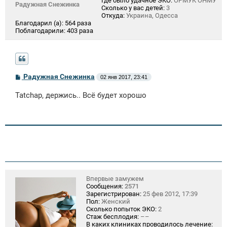
Где было удачное ЭКО:
ОРМУК ОНМУ
Радужная Снежинка
Сколько у вас детей:
3
Откуда:
Украина, Одесса
Благодарил (а):
564 раза
Поблагодарили:
403 раза
С
Радужная Снежинка
02 янв 2017, 23:41
о
о
Tatchap, держись.. Всё будет хорошо
б
щ
е
н
и
е
Впервые замужем
Сообщения:
2571
Зарегистрирован:
25 фев 2012, 17:39
Пол:
Женский
Сколько попыток ЭКО:
2
Стаж бесплодия:
––
В каких клиниках проводилось лечение: