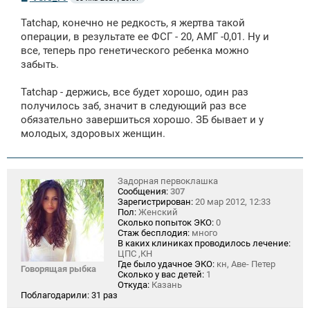
о
о
Tatchap, конечно не редкость, я жертва такой
б
щ
операции, в результате ее ФСГ - 20, АМГ -0,01. Ну и
е
все, теперь про генетического ребенка можно
н
забыть.
и
е
Tatchap - держись, все будет хорошо, один раз
получилось заб, значит в следующий раз все
обязательно завершиться хорошо. ЗБ бывает и у
молодых, здоровых женщин.
Задорная первоклашка
Сообщения:
307
Зарегистрирован:
20 мар 2012, 12:33
Пол:
Женский
Сколько попыток ЭКО:
0
Стаж бесплодия:
много
В каких клиниках проводилось лечение:
ЦПС ,КН
Где было удачное ЭКО:
кн, Аве- Петер
Говорящая рыбка
Сколько у вас детей:
1
Откуда:
Казань
Поблагодарили:
31 раз