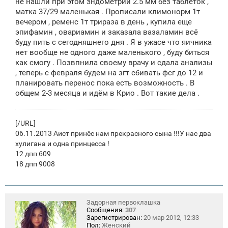
щ
не нашли при этом эндометрий 2.5 мм без таблеток ,
е
матка 37/29 маленькая . Прописали климонорм 1т
н
вечером , ременс 1т трираза в день , купила еще
и
е
эпифамин , овариамин и заказала вазаламин всё
буду пить с сегодняшнего дня . Я в ужасе что яичника
нет вообще не одного даже маленького , буду биться
как смогу . Позвпнила своему врачу и сдала анализы
, теперь с февраля будем на згт сбивать фсг до 12 и
планировать перенос пока есть возможность . В
общем 2-3 месяца и идём в Крио . Вот такие дела .
[/URL]
06.11.2013 Аист принёс нам прекрасного сына !!!У нас два
хулигана и одна принцесса !
12 дпп 609
18 дпп 9008
Задорная первоклашка
Сообщения:
307
Зарегистрирован:
20 мар 2012, 12:33
Пол:
Женский