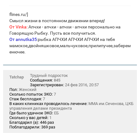
flines.ru/
]
Смысл жизни в постоянном движении вперед!
От Vinka:
Апчхи - апчхи - апчхи - апчхи персонально на
Говорящую Рыбку. Пусть все получиться.
От annutka35
:рыбка АПЧХИ АПЧХИ АПЧХИ на тебя
мамское,двойняшковое,мальчуковое,прилипучее,заберем
енючее.
Трудный подросток
Tatchap
Сообщения:
845
Зарегистрирован:
24 фев 2016, 20:57
Пол:
Женский
Сколько попыток ЭКО:
7
Стаж бесплодия:
7
В каких клиниках проводилось лечение:
ММА им.Сеченова, ЦКБ
управления делами президента
Где было удачное ЭКО:
ЕБ
Сколько у вас детей:
1
Благодарил (а):
446 раз
Поблагодарили:
369 раз