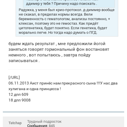
е
ддимер у тебя ? Причину надо поискать .
Радужка, у меня был крио-протокол. д-диммер вообще
не скакал, в пределах нормы всегда. Вели
беременность с гематологом, анализы постоянно, +
клексан, поэтому это не гемостаз. Как придёт
цитогенетика, будет понятно. Если генетика, будет
морально легче. Но тогда надо думать о ПГД.
будем ждать результат , мне предложили йогой
заняться говорят гормональный фон востановят
немного , вот попытаюсь , завтра пойду
записываться .
[/URL]
06.11.2013 Аист принёс нам прекрасного сына !!!У нас два
хулигана и одна принцесса !
12 дпп 609
18 дпп 9008
Трудный подросток
Tatchap
Сообщения:
845