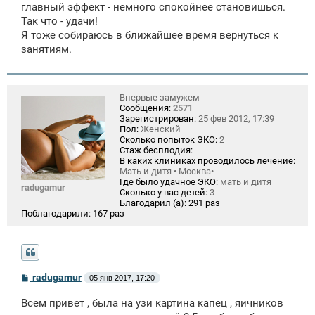
главный эффект - немного спокойнее становишься.
Так что - удачи!
Я тоже собираюсь в ближайшее время вернуться к
занятиям.
Впервые замужем
Сообщения:
2571
Зарегистрирован:
25 фев 2012, 17:39
Пол:
Женский
Сколько попыток ЭКО:
2
Стаж бесплодия:
––
В каких клиниках проводилось лечение:
Мать и дитя • Москва•
Где было удачное ЭКО:
мать и дитя
radugamur
Сколько у вас детей:
3
Благодарил (а):
291 раз
Поблагодарили:
167 раз
С
radugamur
05 янв 2017, 17:20
о
о
Всем привет , была на узи картина капец , яичников
б