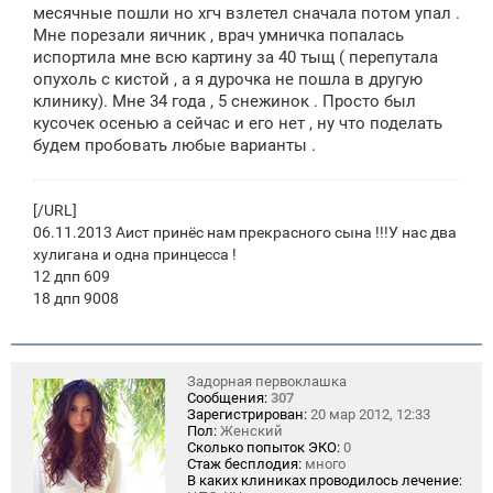
месячные пошли но хгч взлетел сначала потом упал .
Мне порезали яичник , врач умничка попалась
испортила мне всю картину за 40 тыщ ( перепутала
опухоль с кистой , а я дурочка не пошла в другую
клинику). Мне 34 года , 5 снежинок . Просто был
кусочек осенью а сейчас и его нет , ну что поделать
будем пробовать любые варианты .
[/URL]
06.11.2013 Аист принёс нам прекрасного сына !!!У нас два
хулигана и одна принцесса !
12 дпп 609
18 дпп 9008
Задорная первоклашка
Сообщения:
307
Зарегистрирован:
20 мар 2012, 12:33
Пол:
Женский
Сколько попыток ЭКО:
0
Стаж бесплодия:
много
В каких клиниках проводилось лечение: