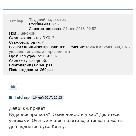
Трудный подросток
Tatchap
Сообщения:
845
Зарегистрирован:
24 фев 2016, 20:57
Пол:
Женский
Сколько попыток ЭКО:
7
Стаж бесплодия:
7
В каких клиниках проводилось лечение:
ММА им.Сеченова, ЦКБ
управления делами президента
Где было удачное ЭКО:
ЕБ
Сколько у вас детей:
1
Благодарил (а):
446 раз
Поблагодарили:
369 раз
С
Tatchap
10 май 2017, 23:23
о
о
Девочки, привет!
б
щ
Куда все пропали? Какие новости у вас? Делитесь
е
успехами! Очень хочется позитива, и тапка по жопе,
н
для поднятия духа. Кисну.
и
е