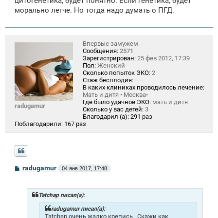
цитогенетика, будет понятно. Если генетика, будет
морально легче. Но тогда надо думать о ПГД.
Впервые замужем
Сообщения:
2571
Зарегистрирован:
25 фев 2012, 17:39
Пол:
Женский
Сколько попыток ЭКО:
2
Стаж бесплодия:
––
В каких клиниках проводилось лечение:
Мать и дитя • Москва•
Где было удачное ЭКО:
мать и дитя
radugamur
Сколько у вас детей:
3
Благодарил (а):
291 раз
Поблагодарили:
167 раз
С
radugamur
04 янв 2017, 17:48
о
о
б
щ
Tatchap писал(а):
е
н
radugamur писал(а):
и
Tatchap очень жалко крепись . Скажи как