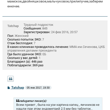
мамское,двойняшковое,мальчуковое,прилипучее,заберем
енючее.
Трудный подросток
Tatchap
Сообщения:
845
Зарегистрирован:
24 фев 2016, 20:57
Пол:
Женский
Сколько попыток ЭКО:
7
Стаж бесплодия:
7
В каких клиниках проводилось лечение:
ММА им.Сеченова, ЦКБ
управления делами президента
Где было удачное ЭКО:
ЕБ
Сколько у вас детей:
1
Благодарил (а):
446 раз
Поблагодарили:
369 раз
С
Tatchap
05 янв 2017, 19:30
о
о
б
щ
radugamur писал(а):
е
Всем привет , была на узи картина капец , яичников не
н
нашли при этом эндометрий 2.5 мм без таблеток ,