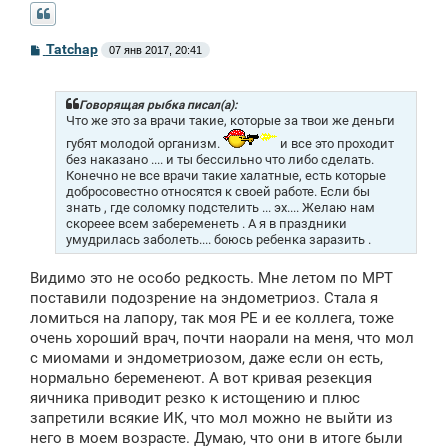
С
Tatchap
07 янв 2017, 20:41
о
о
б
щ
Говорящая рыбка писал(а):
е
Что же это за врачи такие, которые за твои же деньги
н
губят молодой организм.
и все это проходит
и
без наказано .... и ты бессильно что либо сделать.
е
Конечно не все врачи такие халатные, есть которые
добросовестно относятся к своей работе. Если бы
знать , где соломку подстелить ... эх.... Желаю нам
скореее всем забеременеть . А я в праздники
умудрилась заболеть.... боюсь ребенка заразить .
Видимо это не особо редкость. Мне летом по МРТ
поставили подозрение на эндометриоз. Стала я
ломиться на лапору, так моя РЕ и ее коллега, тоже
очень хороший врач, почти наорали на меня, что мол
с миомами и эндометриозом, даже если он есть,
нормально беременеют. А вот кривая резекция
яичника приводит резко к истощению и плюс
запретили всякие ИК, что мол можно не выйти из
него в моем возрасте. Думаю, что они в итоге были