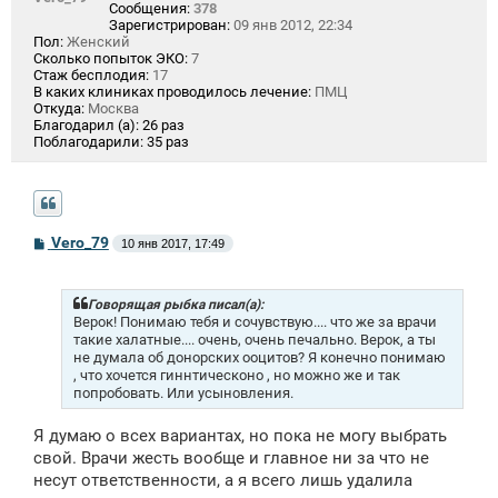
Сообщения:
378
Зарегистрирован:
09 янв 2012, 22:34
Пол:
Женский
Сколько попыток ЭКО:
7
Стаж бесплодия:
17
В каких клиниках проводилось лечение:
ПМЦ
Откуда:
Москва
Благодарил (а):
26 раз
Поблагодарили:
35 раз
С
Vero_79
10 янв 2017, 17:49
о
о
б
щ
Говорящая рыбка писал(а):
е
Верок! Понимаю тебя и сочувствую.... что же за врачи
н
такие халатные.... очень, очень печально. Верок, а ты
и
не думала об донорских ооцитов? Я конечно понимаю
е
, что хочется гиннтическоно , но можно же и так
попробовать. Или усыновления.
Я думаю о всех вариантах, но пока не могу выбрать
свой. Врачи жесть вообще и главное ни за что не
несут ответственности, а я всего лишь удалила