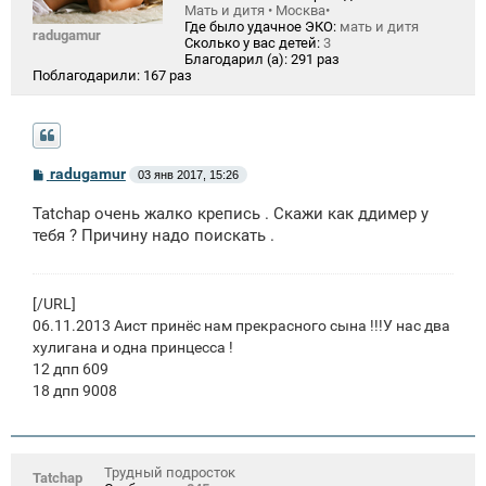
Мать и дитя • Москва•
Где было удачное ЭКО:
мать и дитя
radugamur
Сколько у вас детей:
3
Благодарил (а):
291 раз
Поблагодарили:
167 раз
С
radugamur
03 янв 2017, 15:26
о
о
Tatchap очень жалко крепись . Скажи как ддимер у
б
щ
тебя ? Причину надо поискать .
е
н
и
е
[/URL]
06.11.2013 Аист принёс нам прекрасного сына !!!У нас два
хулигана и одна принцесса !
12 дпп 609
18 дпп 9008
Трудный подросток
Tatchap