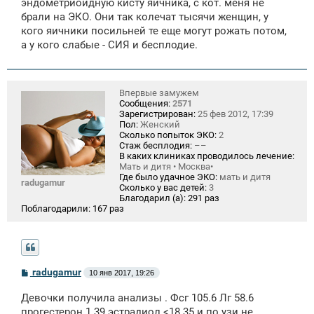
эндометриоидную кисту яичника, с кот. меня не
брали на ЭКО. Они так колечат тысячи женщин, у
кого яичники посильней те еще могут рожать потом,
а у кого слабые - СИЯ и бесплодие.
Впервые замужем
Сообщения:
2571
Зарегистрирован:
25 фев 2012, 17:39
Пол:
Женский
Сколько попыток ЭКО:
2
Стаж бесплодия:
––
В каких клиниках проводилось лечение:
Мать и дитя • Москва•
Где было удачное ЭКО:
мать и дитя
radugamur
Сколько у вас детей:
3
Благодарил (а):
291 раз
Поблагодарили:
167 раз
С
radugamur
10 янв 2017, 19:26
о
о
Девочки получила анализы . Фсг 105.6 Лг 58.6
б
щ
прогестерон 1.39 эстрадиол <18.35 и по узи не