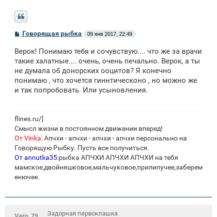
С
Говорящая рыбка
09 янв 2017, 22:49
о
о
Верок! Понимаю тебя и сочувствую.... что же за врачи
б
щ
такие халатные.... очень, очень печально. Верок, а ты
е
не думала об донорских ооцитов? Я конечно
н
понимаю , что хочется гиннтическоно , но можно же
и
е
и так попробовать. Или усыновления.
flines.ru/
]
Смысл жизни в постоянном движении вперед!
От Vinka:
Апчхи - апчхи - апчхи - апчхи персонально на
Говорящую Рыбку. Пусть все получиться.
От annutka35
:рыбка АПЧХИ АПЧХИ АПЧХИ на тебя
мамское,двойняшковое,мальчуковое,прилипучее,заберем
енючее.
Задорная первоклашка
Vero_79