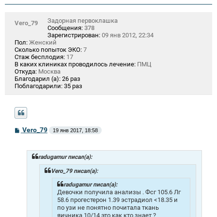
Задорная первоклашка
Vero_79
Сообщения:
378
Зарегистрирован:
09 янв 2012, 22:34
Пол:
Женский
Сколько попыток ЭКО:
7
Стаж бесплодия:
17
В каких клиниках проводилось лечение:
ПМЦ
Откуда:
Москва
Благодарил (а):
26 раз
Поблагодарили:
35 раз
С
Vero_79
19 янв 2017, 18:58
о
о
б
щ
radugamur писал(а):
е
н
Vero_79 писал(а):
и
е
radugamur писал(а):
Девочки получила анализы . Фсг 105.6 Лг
58.6 прогестерон 1.39 эстрадиол <18.35 и
по узи не понятно почитала ткань
яичника 10/14 это как кто знает ?