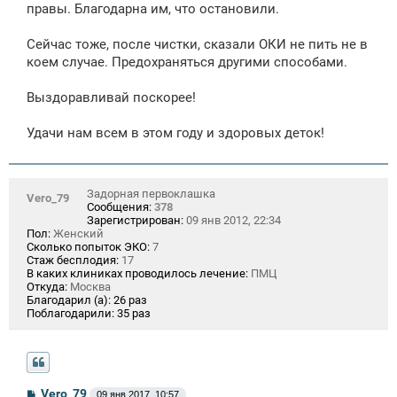
правы. Благодарна им, что остановили.
Сейчас тоже, после чистки, сказали ОКИ не пить не в
коем случае. Предохраняться другими способами.
Выздоравливай поскорее!
Удачи нам всем в этом году и здоровых деток!
Задорная первоклашка
Vero_79
Сообщения:
378
Зарегистрирован:
09 янв 2012, 22:34
Пол:
Женский
Сколько попыток ЭКО:
7
Стаж бесплодия:
17
В каких клиниках проводилось лечение:
ПМЦ
Откуда:
Москва
Благодарил (а):
26 раз
Поблагодарили:
35 раз
С
Vero_79
09 янв 2017, 10:57