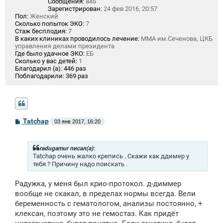
Сообщения:
845
Зарегистрирован:
24 фев 2016, 20:57
Пол:
Женский
Сколько попыток ЭКО:
7
Стаж бесплодия:
7
В каких клиниках проводилось лечение:
ММА им.Сеченова, ЦКБ
управления делами президента
Где было удачное ЭКО:
ЕБ
Сколько у вас детей:
1
Благодарил (а):
446 раз
Поблагодарили:
369 раз
С
Tatchap
03 янв 2017, 16:20
о
о
б
щ
radugamur писал(а):
е
Tatchap очень жалко крепись . Скажи как ддимер у
н
тебя ? Причину надо поискать .
и
е
Радужка, у меня был крио-протокол. д-диммер
вообще не скакал, в пределах нормы всегда. Вели
беременность с гематологом, анализы постоянно, +
клексан, поэтому это не гемостаз. Как придёт