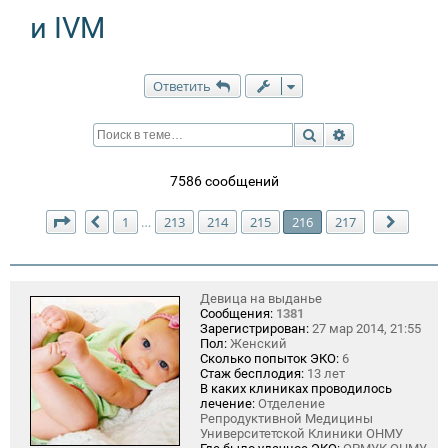
и IVM
Ответить
Поиск
Расширенный п
7586 сообщений
Страница
216
из
217
1
213
214
215
216
217
…
Пред.
След.
Девица на выданье
Сообщения:
1381
Зарегистрирован:
27 мар 2014, 21:55
Пол:
Женский
Сколько попыток ЭКО:
6
Стаж бесплодия:
13 лет
В каких клиниках проводилось
лечение:
Отделение
Репродуктивной Медицины
Университетской Клиники ОНМУ