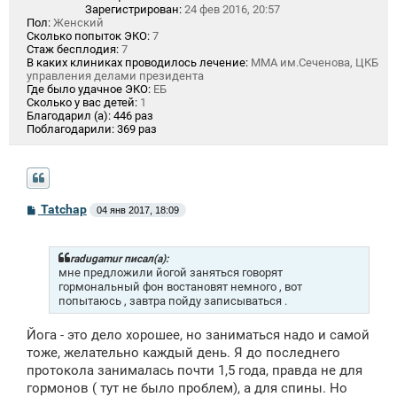
Зарегистрирован:
24 фев 2016, 20:57
Пол:
Женский
Сколько попыток ЭКО:
7
Стаж бесплодия:
7
В каких клиниках проводилось лечение:
ММА им.Сеченова, ЦКБ
управления делами президента
Где было удачное ЭКО:
ЕБ
Сколько у вас детей:
1
Благодарил (а):
446 раз
Поблагодарили:
369 раз
С
Tatchap
04 янв 2017, 18:09
о
о
б
щ
radugamur писал(а):
е
мне предложили йогой заняться говорят
н
гормональный фон востановят немного , вот
и
попытаюсь , завтра пойду записываться .
е
Йога - это дело хорошее, но заниматься надо и самой
тоже, желательно каждый день. Я до последнего
протокола занималась почти 1,5 года, правда не для
гормонов ( тут не было проблем), а для спины. Но