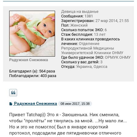
Девица на выданье
Сообщения:
1381
Зарегистрирован:
27 мар 2014, 21:55
Пол:
Женский
Сколько попыток ЭКО:
6
Стаж бесплодия:
13 лет
В каких клиниках проводилось
лечение:
Отделение
Репродуктивной Медицины
Университетской Клиники ОНМУ
Где было удачное ЭКО:
ОРМУК ОНМУ
Радужная Снежинка
Сколько у вас детей:
3
Откуда:
Украина, Одесса
Благодарил (а):
564 раза
Поблагодарили:
403 раза
С
Радужная Снежинка
08 июн 2017, 15:38
о
о
Привет Tatchap)) Это я - Заюшенька. Ник сменила,
б
щ
чтобы "пролёты" не тянулись за мной. ...Ну мало ли...
е
Но и это не помогло( Был в январе короткий
н
протокол, подсадили две пятидневочки отличного
и