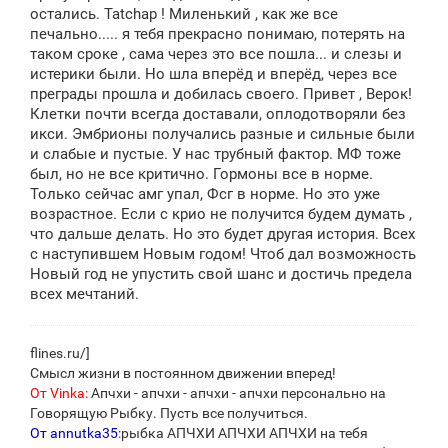
остались. Tatchap ! Миленький , как же все
печально..... я тебя прекрасно понимаю, потерять на
таком сроке , сама через это все пошла... и слезы и
истерики были. Но шла вперёд и вперёд, через все
преграды прошла и добилась своего. Привет , Верок!
Клетки почти всегда доставали, оплодотворяли без
икси. Эмбрионы получались разные и сильные были
и слабые и пустые. У нас трубный фактор. МФ тоже
был, но не все критично. Гормоны все в норме.
Только сейчас амг упал, Фсг в норме. Но это уже
возрастное. Если с крио не получится будем думать ,
что дальше делать. Но это будет другая история. Всех
с наступившем Новым годом! Чтоб дал возможность
Новый год не упустить свой шанс и достичь предела
всех мечтаний.
flines.ru/
]
Смысл жизни в постоянном движении вперед!
От Vinka:
Апчхи - апчхи - апчхи - апчхи персонально на
Говорящую Рыбку. Пусть все получиться.
От annutka35
:рыбка АПЧХИ АПЧХИ АПЧХИ на тебя