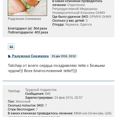
В каких клиниках проводилось
лечение:
Отделение
Репродуктивной Медицины
Университетской Клиники ОНМУ
Где было удачное ЭКО:
ОРМУК ОНМУ
Радужная Снежинка
Сколько у вас детей:
3
Откуда:
Украина, Одесса
Благодарил (а):
564 раза
Поблагодарили:
403 раза
С
Радужная Снежинка
19 дек 2016, 18:52
о
о
Tatchap от всего сердца поздравляю тебя с Божьим
б
щ
чудом!)) Всех благословений тебе!!)))
е
н
и
е
Трудный подросток
Tatchap
Сообщения:
845
Зарегистрирован:
24 фев 2016, 20:57
Пол:
Женский
Сколько попыток ЭКО:
7
Стаж бесплодия:
7
В каких клиниках проводилось лечение:
ММА им.Сеченова, ЦКБ