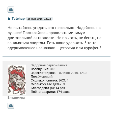
С
Tatchap
28 ноя 2016, 13:22
о
о
Не пытайтесь угадать, это нереально. Надейтесь на
б
щ
лучшее! Постарайтесь проявлять минимум
е
двигательной активности. Не прыгать, не бегать, не
н
заниматься спортом. Есть шанс удержать. Что-то
и
е
сдерживающее назначали : цетротид или нурофен?
Задорная первоклашка
Сообщения:
318
Зарегистрирован:
02 июн 2016, 12:33
Пол:
Женский
Сколько попыток ЭКО:
4
Сколько у вас детей:
3
Благодарил (а):
14 раз
Поблагодарили:
174 раза
Владимира