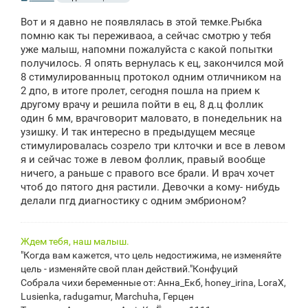
о
о
Вот и я давно не появлялась в этой темке.Рыбка
б
щ
помню как ты переживаоа, а сейчас смотрю у тебя
е
уже малыш, напомни пожалуйста с какой попытки
н
получилось. Я опять вернулась к ец, закончился мой
и
е
8 стимулированныц протокол одним отличником на
2 дпо, в итоге пролет, сегодня пошла на прием к
другому врачу и решила пойти в ец, 8 д.ц фоллик
один 6 мм, врачговорит маловато, в понедельник на
узишку. И так интересно в предыдущем месяце
стимулировалась созрело три клточки и все в левом
я и сейчас тоже в левом фоллик, правый вообще
ничего, а раньше с правого все брали. И врач хочет
чтоб до пятого дня растили. Девочки а кому- нибудь
делали пгд диагностику с одним эмбрионом?
Ждем тебя, наш малыш.
"Когда вам кажется, что цель недостижима, не изменяйте
цель - изменяйте свой план действий."Конфуций
Собрала чихи беременные от: Анна_Екб, honey_irina, LoraX,
Lusienka, radugamur, Marchuha, Герцен