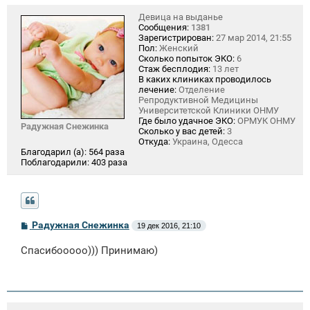
Девица на выданье
Сообщения:
1381
Зарегистрирован:
27 мар 2014, 21:55
Пол:
Женский
Сколько попыток ЭКО:
6
Стаж бесплодия:
13 лет
В каких клиниках проводилось
лечение:
Отделение
Репродуктивной Медицины
Университетской Клиники ОНМУ
Где было удачное ЭКО:
ОРМУК ОНМУ
Радужная Снежинка
Сколько у вас детей:
3
Откуда:
Украина, Одесса
Благодарил (а):
564 раза
Поблагодарили:
403 раза
С
Радужная Снежинка
19 дек 2016, 21:10
о
о
Спасибооооо))) Принимаю)
б
щ
е
н
и
е