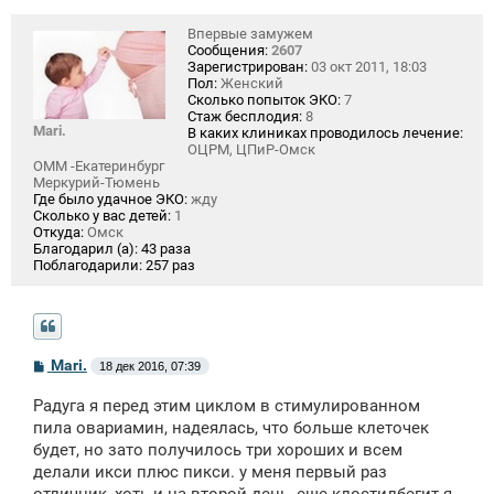
Впервые замужем
Сообщения:
2607
Зарегистрирован:
03 окт 2011, 18:03
Пол:
Женский
Сколько попыток ЭКО:
7
Стаж бесплодия:
8
Mari.
В каких клиниках проводилось лечение:
ОЦРМ, ЦПиР-Омск
ОММ -Екатеринбург
Меркурий-Тюмень
Где было удачное ЭКО:
жду
Сколько у вас детей:
1
Откуда:
Омск
Благодарил (а):
43 раза
Поблагодарили:
257 раз
С
Mari.
18 дек 2016, 07:39
о
о
Радуга я перед этим циклом в стимулированном
б
щ
пила овариамин, надеялась, что больше клеточек
е
будет, но зато получилось три хороших и всем
н
делали икси плюс пикси. у меня первый раз
и
е