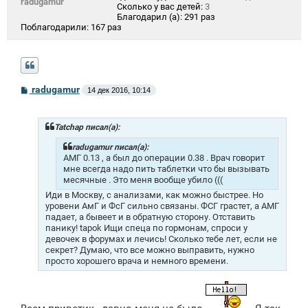
radugamur
Сколько у вас детей:
3
Благодарил (а):
291 раз
Поблагодарили:
167 раз
С
radugamur
14 дек 2016, 10:14
о
о
б
щ
Tatchap писал(а):
е
н
radugamur писал(а):
и
АМГ 0.13 , а был до операции 0.38 . Врач говорит
е
мне всегда надо пить таблетки что бы вызывать
месячные . Это меня вообще убило (((
Иди в Москву, с анализами, как можно быстрее. Но
уровени АмГ и ФсГ сильно связаны. ФСГ грастет, а АМГ
падает, а бывеет и в обратную сторону. Отставить
панику! tapok Ищи спеца по гормонам, спроси у
девочек в форумах и лечись! Сколько тебе лет, если не
секрет? Думаю, что все можно выправить, нужно
просто хорошего врача и немного времени.