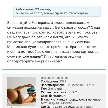
о
б
щ
Екатерина 123 писал(а):
е
Было бы не плохо, только где взять такого врача...
н
и
Здравствуйте Екатерина, я здесь новенькая... А
е
ситуация похожа на вашу... Вы с какого города? Сама
озадачилась поиском толкового врача, но пока увы..
Не могу даже по отзывам найти, что-бы кто-то
грамотно специализировался на наших случаях...
Мне можно будет начать пробовать брать клеточки с
июня, а вот вообще с чего начать...голова кругом, вы
сурмаму уже нашли? Или с начала решили
оплодотворить эмбриончиков?
Впервые замужем
Сообщения:
2571
Зарегистрирован:
25 фев 2012, 17:39
Пол:
Женский
Сколько попыток ЭКО:
2
Стаж бесплодия:
––
В каких клиниках проводилось лечение:
Мать и дитя • Москва•
Где было удачное ЭКО:
мать и дитя