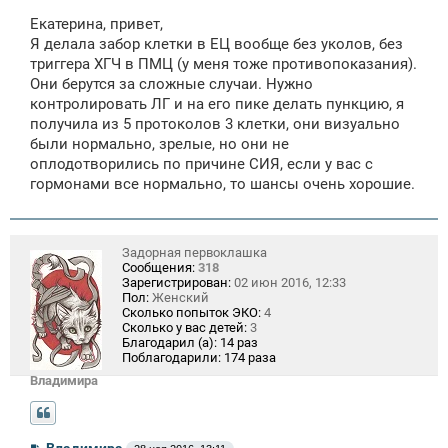
и
Екатерина, привет,
е
Я делала забор клетки в ЕЦ вообще без уколов, без
триггера ХГЧ в ПМЦ (у меня тоже противопоказания).
Они берутся за сложные случаи. Нужно
контролировать ЛГ и на его пике делать пункцию, я
получила из 5 протоколов 3 клетки, они визуально
были нормально, зрелые, но они не
оплодотворились по причине СИЯ, если у вас с
гормонами все нормально, то шансы очень хорошие.
Задорная первоклашка
Сообщения:
318
Зарегистрирован:
02 июн 2016, 12:33
Пол:
Женский
Сколько попыток ЭКО:
4
Сколько у вас детей:
3
Благодарил (а):
14 раз
Поблагодарили:
174 раза
Владимира
С
Владимира