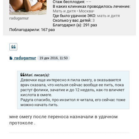
Стаж бесплодия:
––
В каких клиниках проводилось лечение:
Мать и дитя • Москва•
Где было удачное ЭКО:
мать и дитя
radugamur
Сколько у вас детей:
3
Благодарил (а):
291 раз
Поблагодарили:
167 раз
С
radugamur
19 дек 2016, 11:50
о
о
б
щ
Mari. писал(а):
е
Девочки еще интересно я пила омегу, а оказывается
н
врач сказала, что нельзя сейчас вообще ее пить, пока
и
растут фолики, зачатие и до 12 недель, как-то вличяет
е
кислота в омеге.
Радуга спасибо, про инзитол я читала, его сейчас тоже
можно начать пить.
мне омегу после переноса назначали в удачном
протоколе .