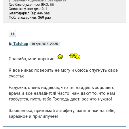
управления делами президента
Где было удачное ЭКО:
ЕБ
Сколько у вас детей:
1
Благодарил (а):
446 раз
Поблагодарили:
369 раз
С
Tatchap
19 дек 2016, 20:35
о
о
б
Спасибо, мои дорогие!
щ
е
н
Я все никак поверить не могу и боюсь спугнуть своё
и
е
счастье.
Радужка, очень надеюсь, что ты найдёшь хорошего
врача и все наладится! Часто, нам дают то, что нам
требуется, пусть тебе Господь даст, все что нужно!
Заюшенька, принимай эстафету, ааппппчхи на тебя,
заразное и прилипучее!