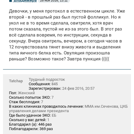
28 ноя 2016, 13:11
о
о
Девочки, у меня протокол в естественном цикле. Уже
б
щ
второй - в прошлый раз был пустой фолликул. Но я
е
укол не в то время сделала, овитреля, хотя врач
н
потом сказала, пустой не из-за этого был. В этот раз
и
е
всё сделала вовремя, по инструкции, секунда в
секунду. Вчера овитрель, вечером, а сегодня часов в
12 почувствовала тянет внизу живота и выделения
типа яичного белка есть. Овуляция произошла
раньше? Возможно такое? Завтра пункция (((((
Трудный подросток
Tatchap
Сообщения:
845
Зарегистрирован:
24 фев 2016, 20:57
Пол:
Женский
Сколько попыток ЭКО:
7
Стаж бесплодия:
7
В каких клиниках проводилось лечение:
ММА им.Сеченова, ЦКБ
управления делами президента
Где было удачное ЭКО:
ЕБ
Сколько у вас детей:
1
Благодарил (а):
446 раз
Поблагодарили:
369 раз