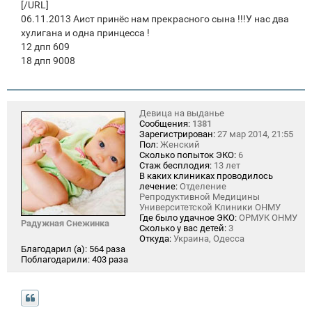
[/URL]
06.11.2013 Аист принёс нам прекрасного сына !!!У нас два
хулигана и одна принцесса !
12 дпп 609
18 дпп 9008
Девица на выданье
Сообщения:
1381
Зарегистрирован:
27 мар 2014, 21:55
Пол:
Женский
Сколько попыток ЭКО:
6
Стаж бесплодия:
13 лет
В каких клиниках проводилось
лечение:
Отделение
Репродуктивной Медицины
Университетской Клиники ОНМУ
Где было удачное ЭКО:
ОРМУК ОНМУ
Радужная Снежинка
Сколько у вас детей:
3
Откуда:
Украина, Одесса
Благодарил (а):
564 раза
Поблагодарили:
403 раза