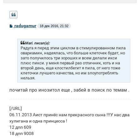
С
radugamur
18 дек 2016, 21:32
о
о
б
щ
Mari. писал(а):
е
Радуга я перед этим циклом в стимулированном пила
н
овариамин, надеялась, что больше клеточек будет, но
и
зато получилось три хороших и всем делали икси
е
плюс пикси. у меня первый раз отличник, хоть и на
второй день, еще клостилбегит я пила, от него тоже
клеточки лучшего качества, но им злоупотреблять
нельзя.
почитай про инозитол еще , забей в поиск по темам .
[/URL]
06.11.2013 Аист принёс нам прекрасного сына !!!У нас два
хулигана и одна принцесса !
12 дпп 609
18 дпп 9008