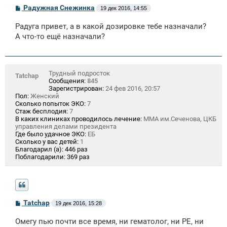
С
Радужная Снежинка
19 дек 2016, 14:55
о
о
Радуга привет, а в какой дозировке тебе назначали?
б
щ
А что-то ещё назначали?
е
н
и
е
Трудный подросток
Tatchap
Сообщения:
845
Зарегистрирован:
24 фев 2016, 20:57
Пол:
Женский
Сколько попыток ЭКО:
7
Стаж бесплодия:
7
В каких клиниках проводилось лечение:
ММА им.Сеченова, ЦКБ
управления делами президента
Где было удачное ЭКО:
ЕБ
Сколько у вас детей:
1
Благодарил (а):
446 раз
Поблагодарили:
369 раз
С
Tatchap
19 дек 2016, 15:28
о
о
Омегу пью почти все время, ни гематолог, ни РЕ, ни
б