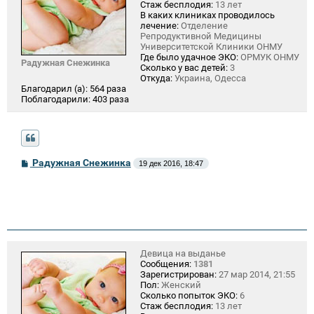
Стаж бесплодия:
13 лет
В каких клиниках проводилось
лечение:
Отделение
Репродуктивной Медицины
Университетской Клиники ОНМУ
Где было удачное ЭКО:
ОРМУК ОНМУ
Радужная Снежинка
Сколько у вас детей:
3
Откуда:
Украина, Одесса
Благодарил (а):
564 раза
Поблагодарили:
403 раза
С
Радужная Снежинка
19 дек 2016, 18:47
о
о
б
щ
е
н
и
е
Девица на выданье
Сообщения:
1381
Зарегистрирован:
27 мар 2014, 21:55
Пол:
Женский
Сколько попыток ЭКО:
6
Стаж бесплодия:
13 лет