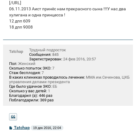
[/URL]
06.11.2013 Аист принёс нам прекрасного сына !!!У нас два
хулигана и одна принцесса !
12 дпп 609
18 дпп 9008
Трудный подросток
Tatchap
Сообщения:
845
Зарегистрирован:
24 фев 2016, 20:57
Пол:
Женский
Сколько попыток ЭКО:
7
Стаж бесплодия:
7
В каких клиниках проводилось лечение:
ММА им.Сеченова, ЦКБ
управления делами президента
Где было удачное ЭКО:
ЕБ
Сколько у вас детей:
1
Благодарил (а):
446 раз
Поблагодарили:
369 раз
С
Tatchap
19 дек 2016, 22:04
о
о