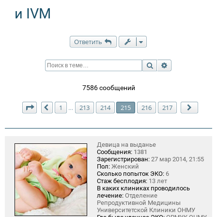
и IVM
Ответить
Поиск
Расширенный п
7586 сообщений
Страница
215
из
217
1
213
214
215
216
217
…
Пред.
След.
Девица на выданье
Сообщения:
1381
Зарегистрирован:
27 мар 2014, 21:55
Пол:
Женский
Сколько попыток ЭКО:
6
Стаж бесплодия:
13 лет
В каких клиниках проводилось
лечение:
Отделение
Репродуктивной Медицины
Университетской Клиники ОНМУ