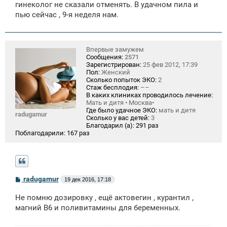
щ
гинеколог не сказали отменять. В удачном пила и
е
пью сейчас , 9-я неделя нам.
н
и
е
Впервые замужем
Сообщения:
2571
Зарегистрирован:
25 фев 2012, 17:39
Пол:
Женский
Сколько попыток ЭКО:
2
Стаж бесплодия:
––
В каких клиниках проводилось лечение:
Мать и дитя • Москва•
Где было удачное ЭКО:
мать и дитя
radugamur
Сколько у вас детей:
3
Благодарил (а):
291 раз
Поблагодарили:
167 раз
С
radugamur
19 дек 2016, 17:18
о
о
Не помню дозировку , ещё актовегин , курантил ,
б
щ
магний В6 и поливитамины для беременных.
е
н