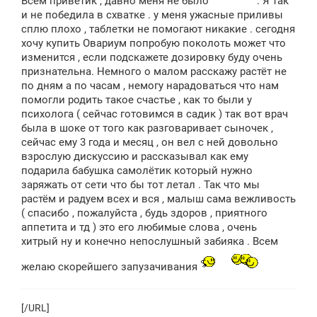
Всем приветик , давно меня не было
. Я так
и не победила в схватке . у меня ужасные приливы
сплю плохо , таблетки не помогают никакие . сегодня
хочу купить Овариум попробую поколоть может что
изменится , если подскажете дозировку буду очень
признательна. Немного о малом расскажу растёт не
по дням а по часам , немогу нарадоваться что нам
помогли родить такое счастье , как то были у
психолога ( сейчас готовимся в садик ) так вот врач
была в шоке от того как разговаривает сыночек ,
сейчас ему 3 года и месяц , он вел с ней довольно
взрослую дискуссию и рассказывал как ему
подарила бабушка самолётик который нужно
заряжать от сети что бы тот летал . Так что мы
растём и радуем всех и вся , малыш сама вежливость
( спасибо , пожалуйста , будь здоров , приятного
аппетита и тд ) это его любимые слова , очень
хитрый ну и конечно непослушный забияка . Всем
желаю скорейшего запузачивания
[/URL]