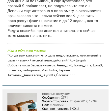
два дня они появились, я еще чувствовала, что
и
е
правый Я побаливает, но подумала что это он.
Девочки еще интересно я пила омегу, а оказывается
врач сказала, что нельзя сейчас вообще ее пить,
пока растут фолики, зачатие и до 12 недель, как-то
вличяет кислота в омеге.
Радуга спасибо, про инзитол я читала, его сейчас
тоже можно начать пить.
Ждем тебя, наш малыш.
"Когда вам кажется, что цель недостижима, не изменяйте
цель - изменяйте свой план действий."Конфуций
Собрала чихи беременные от: Анна_Екб, honey_irina, LoraX,
Lusienka, radugamur, Marchuha, Герцен
Татьяны,_Анастасия_,AyrinKa,Ёлочка1111
Впервые замужем
Сообщения:
2571
Зарегистрирован:
25 фев 2012, 17:39
Пол:
Женский
Сколько попыток ЭКО:
2