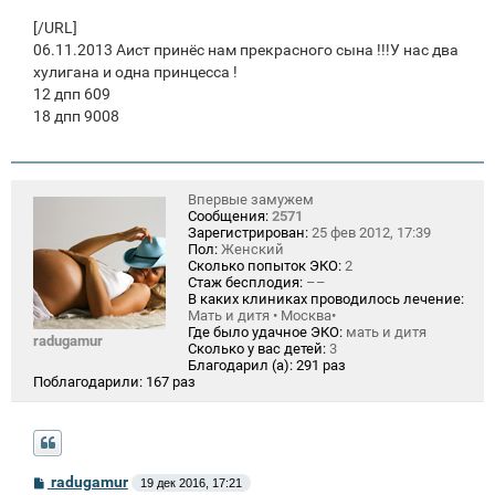
и
е
[/URL]
06.11.2013 Аист принёс нам прекрасного сына !!!У нас два
хулигана и одна принцесса !
12 дпп 609
18 дпп 9008
Впервые замужем
Сообщения:
2571
Зарегистрирован:
25 фев 2012, 17:39
Пол:
Женский
Сколько попыток ЭКО:
2
Стаж бесплодия:
––
В каких клиниках проводилось лечение:
Мать и дитя • Москва•
Где было удачное ЭКО:
мать и дитя
radugamur
Сколько у вас детей:
3
Благодарил (а):
291 раз
Поблагодарили:
167 раз
С
radugamur
19 дек 2016, 17:21
о