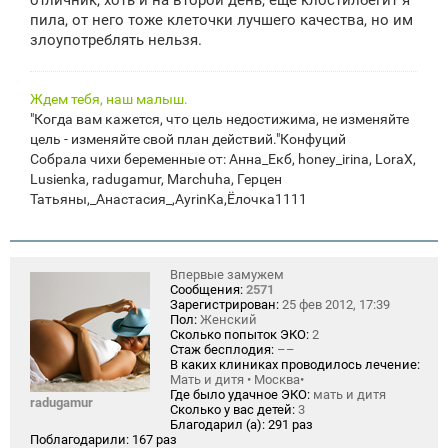
отличник, хоть и на второй день, еще клостилбегит я
пила, от него тоже клеточки лучшего качества, но им
злоупотреблять нельзя.
Ждем тебя, наш малыш.
"Когда вам кажется, что цель недостижима, не изменяйте
цель - изменяйте свой план действий."Конфуций
Собрала чихи беременные от: Анна_Екб, honey_irina, LoraX,
Lusienka, radugamur, Marchuha, Герцен
Татьяны,_Анастасия_,AyrinKa,Ёлочка1111
Впервые замужем
Сообщения:
2571
Зарегистрирован:
25 фев 2012, 17:39
Пол:
Женский
Сколько попыток ЭКО:
2
Стаж бесплодия:
––
В каких клиниках проводилось лечение:
Мать и дитя • Москва•
Где было удачное ЭКО:
мать и дитя
radugamur
Сколько у вас детей:
3
Благодарил (а):
291 раз
Поблагодарили:
167 раз