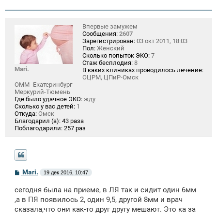
Впервые замужем
Сообщения:
2607
Зарегистрирован:
03 окт 2011, 18:03
Пол:
Женский
Сколько попыток ЭКО:
7
Стаж бесплодия:
8
Mari.
В каких клиниках проводилось лечение:
ОЦРМ, ЦПиР-Омск
ОММ -Екатеринбург
Меркурий-Тюмень
Где было удачное ЭКО:
жду
Сколько у вас детей:
1
Откуда:
Омск
Благодарил (а):
43 раза
Поблагодарили:
257 раз
С
Mari.
19 дек 2016, 10:47
о
о
сегодня была на приеме, в ЛЯ так и сидит один 6мм
б
щ
,а в ПЯ появилось 2, один 9,5, другой 8мм и врач
е
сказала,что они как-то друг другу мешают. Это ка за
н