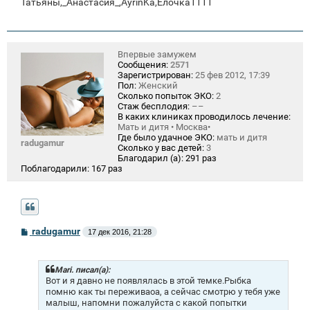
Татьяны,_Анастасия_,AyrinKa,Ёлочка1111
Впервые замужем
Сообщения:
2571
Зарегистрирован:
25 фев 2012, 17:39
Пол:
Женский
Сколько попыток ЭКО:
2
Стаж бесплодия:
––
В каких клиниках проводилось лечение:
Мать и дитя • Москва•
Где было удачное ЭКО:
мать и дитя
radugamur
Сколько у вас детей:
3
Благодарил (а):
291 раз
Поблагодарили:
167 раз
С
radugamur
17 дек 2016, 21:28
о
о
б
щ
Mari. писал(а):
е
Вот и я давно не появлялась в этой темке.Рыбка
н
помню как ты переживаоа, а сейчас смотрю у тебя уже
и
малыш, напомни пожалуйста с какой попытки
е