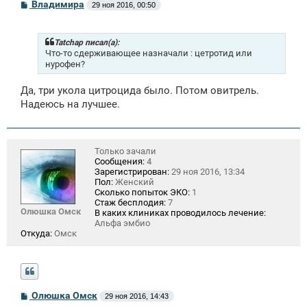
С
Владимира
29 ноя 2016, 00:50
о
о
б
щ
Tatchap писал(а):
е
Что-то сдерживающее назначали : цетротид или
н
нурофен?
и
е
Да, три укола цитроцида было. Потом овитрель.
Надеюсь на лучшее.
Только зачали
Сообщения:
4
Зарегистрирован:
29 ноя 2016, 13:34
Пол:
Женский
Сколько попыток ЭКО:
1
Стаж бесплодия:
7
Олюшка Омск
В каких клиниках проводилось лечение:
Альфа эмбио
Откуда:
Омск
С
Олюшка Омск
29 ноя 2016, 14:43
о