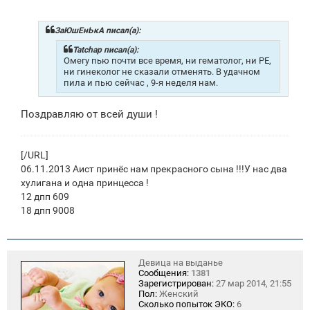
о
б
щ
ЗаЮшЕнЬкА писал(а):
е
н
Tatchap писал(а):
и
Омегу пью почти все время, ни гематолог, ни РЕ,
е
ни гинеколог не сказали отменять. В удачном
пила и пью сейчас , 9-я неделя нам.
Поздравляю от всей души !
[/URL]
06.11.2013 Аист принёс нам прекрасного сына !!!У нас два
хулигана и одна принцесса !
12 дпп 609
18 дпп 9008
Девица на выданье
Сообщения:
1381
Зарегистрирован:
27 мар 2014, 21:55
Пол:
Женский
Сколько попыток ЭКО:
6