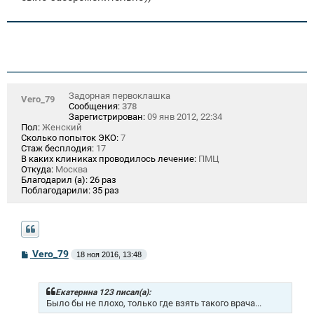
Задорная первоклашка
Vero_79
Сообщения:
378
Зарегистрирован:
09 янв 2012, 22:34
Пол:
Женский
Сколько попыток ЭКО:
7
Стаж бесплодия:
17
В каких клиниках проводилось лечение:
ПМЦ
Откуда:
Москва
Благодарил (а):
26 раз
Поблагодарили:
35 раз
С
Vero_79
18 ноя 2016, 13:48
о
о
б
щ
Екатерина 123 писал(а):
е
Было бы не плохо, только где взять такого врача...
н