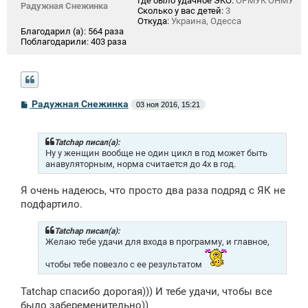
Где было удачное ЭКО:
ОРМУК ОНМУ
Радужная Снежинка
Сколько у вас детей:
3
Откуда:
Украина, Одесса
Благодарил (а):
564 раза
Поблагодарили:
403 раза
С
Радужная Снежинка
03 ноя 2016, 15:21
о
о
б
щ
Tatchap писал(а):
е
Ну у женщин вообще не один цикл в год может быть
н
анавуляторным, норма считается до 4х в год.
и
е
Я очень надеюсь, что просто два раза подряд с ЯК не
подфартило.
Tatchap писал(а):
Желаю тебе удачи для входа в программу, и главное,
чтобы тебе повезло с ее результатом
Tatchap спасибо дорогая))) И тебе удачи, чтобы все
было забеременительно))