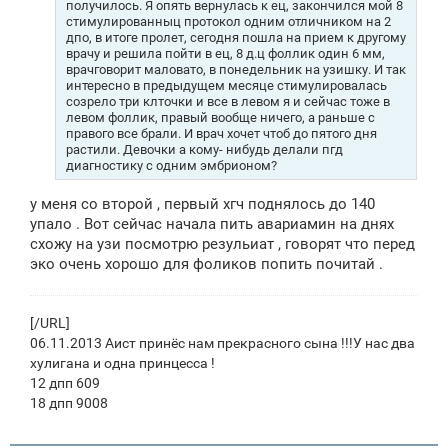
получилось. Я опять вернулась к ец, закончился мой 8
стимулированныц протокол одним отличником на 2
дпо, в итоге пролет, сегодня пошла на прием к другому
врачу и решила пойти в ец, 8 д.ц фоллик один 6 мм,
врачговорит маловато, в понедельник на узишку. И так
интересно в предыдущем месяце стимулировалась
созрело три клточки и все в левом я и сейчас тоже в
левом фоллик, правый вообще ничего, а раньше с
правого все брали. И врач хочет чтоб до пятого дня
растили. Девочки а кому- нибудь делали пгд
диагностику с одним эмбрионом?
у меня со второй , первый хгч поднялось до 140
упало . Вот сейчас начала пить авариамин на днях
схожу на узи посмотрю резульиат , говорят что перед
эко очень хорошо для фоликов попить почитай .
[/URL]
06.11.2013 Аист принёс нам прекрасного сына !!!У нас два
хулигана и одна принцесса !
12 дпп 609
18 дпп 9008