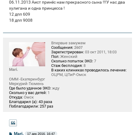
06.11.2013 Аист принёс нам прекрасного сына !!!У нас два
хулигана и одна принцесса !
12 дпп 609
18 дпп 9008
Впервые замужем
Сообщения:
2607
Зарегистрирован:
03 окт 2011, 18:03
Пол:
Женский
Сколько попыток ЭКО:
7
Стаж бесплодия:
8
Mari.
В каких клиниках проводилось лечение:
ОЦРМ, ЦПиР-Омск
ОММ -Екатеринбург
Меркурий-Тюмень
Где было удачное ЭКО:
жду
Сколько у вас детей:
1
Откуда:
Омск
Благодарил (а):
43 раза
Поблагодарили:
257 раз
С
Mari.
17 дек 2016, 16:47