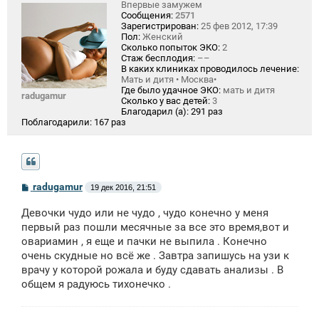
Впервые замужем
Сообщения:
2571
Зарегистрирован:
25 фев 2012, 17:39
Пол:
Женский
Сколько попыток ЭКО:
2
Стаж бесплодия:
––
В каких клиниках проводилось лечение:
Мать и дитя • Москва•
Где было удачное ЭКО:
мать и дитя
radugamur
Сколько у вас детей:
3
Благодарил (а):
291 раз
Поблагодарили:
167 раз
С
radugamur
19 дек 2016, 21:51
о
о
Девочки чудо или не чудо , чудо конечно у меня
б
щ
первый раз пошли месячные за все это время,вот и
е
овариамин , я еще и пачки не выпила . Конечно
н
очень скудные но всё же . Завтра запишусь на узи к
и
е
врачу у которой рожала и буду сдавать анализы . В
общем я радуюсь тихонечко .