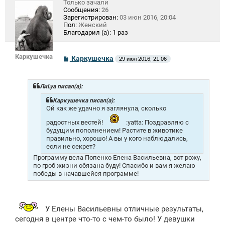
Только зачали
Сообщения:
26
Зарегистрирован:
03 июн 2016, 20:04
Пол:
Женский
Благодарил (а):
1 раз
Каркушечка
С
Каркушечка
29 июл 2016, 21:06
о
о
б
щ
ЛиLya писал(а):
е
н
Каркушечка писал(а):
и
Ой как же удачно я заглянула, сколько
е
радостных вестей!
:yatta: Поздравляю с
будущим пополнением! Растите в животике
правильно, хорошо! А вы у кого наблюдались,
если не секрет?
Программу вела Попенко Елена Васильевна, вот рожу,
по гроб жизни обязана буду! Спасибо и вам я желаю
победы в начавшейся программе!
У Елены Васильевны отличные результаты,
сегодня в центре что-то с чем-то было! У девушки