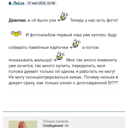
С
ЛиLya
27 июл 2016, 22:48
о
о
б
щ
Девочки
, в сб было узи
Теперь у нас есть фото!
е
н
и
е
И фотоальбом первый наш уже куплен, буду
собирать памятные карточки
а потом
показывать малышу!
Мне так много изменить
уже хочется, так много купить, переделать, моя
голова думает только об одном, я работать не могу!
Не могу сконцентрироваться никак. Почему нельзя в
декрет сразу, как только узнал о долгожданной Б!???
Только зачали
Сообщения:
46