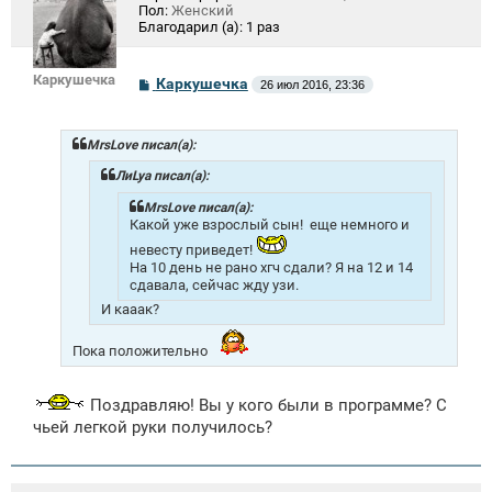
Пол:
Женский
Благодарил (а):
1 раз
Каркушечка
С
Каркушечка
26 июл 2016, 23:36
о
о
б
щ
MrsLove писал(а):
е
н
ЛиLya писал(а):
и
е
MrsLove писал(а):
Какой уже взрослый сын!
еще немного и
невесту приведет!
На 10 день не рано хгч сдали? Я на 12 и 14
сдавала, сейчас жду узи.
И кааак?
Пока положительно
Поздравляю! Вы у кого были в программе? С
чьей легкой руки получилось?