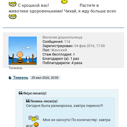
С крошкой вас!
Растите в
животике здоровенькими! Чихай, я жду больше всех
Веселая дошкольница
Сообщения:
114
Зарегистрирован:
04 фев 2016, 17:00
Пол:
Женский
Стаж бесплодия:
4
Благодарил (а):
1 раз
Поблагодарили:
4 раза
Тюмень
С
Тюмень
29 июл 2016, 20:55
о
о
б
щ
ЛиLya писал(а):
е
н
Тюмень писал(а):
и
Сегодня была разморозка, завтра перенос!!!
е
Мне не заснуть! По количеству- завтра
все!