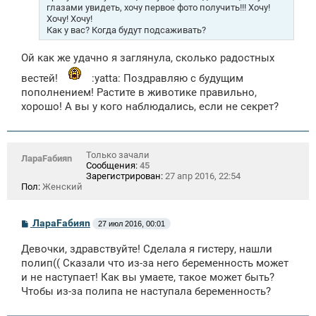
глазами увидеть, хочу первое фото получить!!! Хочу!
Хочу! Хочу!
Как у вас? Когда будут подсаживать?
Ой как же удачно я заглянула, сколько радостных
вестей!
:yatta: Поздравляю с будущим
пополнением! Растите в животике правильно,
хорошо! А вы у кого наблюдались, если не секрет?
Только зачали
ЛараFабияn
Сообщения:
45
Зарегистрирован:
27 апр 2016, 22:54
Пол:
Женский
С
ЛараFабияn
27 июл 2016, 00:01
о
о
Девочки, здравствуйте! Сделала я гистеру, нашли
б
щ
полип(( Сказали что из-за него беременность может
е
и не наступает! Как вы умаете, такое может быть?
н
Чтобы из-за полипа не наступала беременность?
и
е