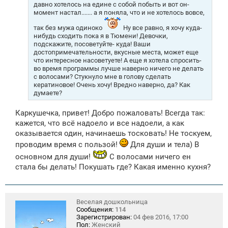
давно хотелось на едине с собой побыть и вот он-
момент настал....... а я поняла, что и не хотелось вовсе,
так без мужа одиноко
Ну все равно, я хочу куда-
нибудь сходить пока я в Тюмени! Девочки,
подскажите, посоветуйте- куда! Ваши
достопримечательности, вкусные места, может еще
что интересное насоветуете! А еще я хотела спросить-
во время программы лучше наверно ничего не делать
с волосами? Стукнуло мне в голову сделать
кератиновое! Очень хочу! Вредно наверно, да? Как
думаете?
Каркушечка, привет! Добро пожаловать! Всегда так:
кажется, что всё надоело и все надоели, а как
оказывается один, начинаешь тосковать! Не тоскуем,
проводим время с пользой!
Для души и тела) В
основном для души!
С волосами ничего ен
стала бы делать! Покушать где? Какая именно кухня?
Веселая дошкольница
Сообщения:
114
Зарегистрирован:
04 фев 2016, 17:00
Пол:
Женский