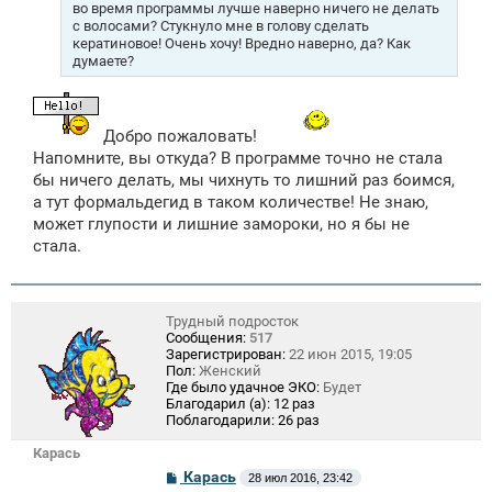
во время программы лучше наверно ничего не делать
с волосами? Стукнуло мне в голову сделать
кератиновое! Очень хочу! Вредно наверно, да? Как
думаете?
Добро пожаловать!
Напомните, вы откуда? В программе точно не стала
бы ничего делать, мы чихнуть то лишний раз боимся,
а тут формальдегид в таком количестве! Не знаю,
может глупости и лишние замороки, но я бы не
стала.
Трудный подросток
Сообщения:
517
Зарегистрирован:
22 июн 2015, 19:05
Пол:
Женский
Где было удачное ЭКО:
Будет
Благодарил (а):
12 раз
Поблагодарили:
26 раз
Карась
С
Карась
28 июл 2016, 23:42
о