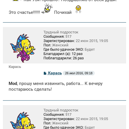
Это счастье!!!!!!
Почихай
Трудный подросток
Сообщения:
517
Зарегистрирован:
22 июн 2015, 19:05
Пол:
Женский
Где было удачное ЭКО:
Будет
Благодарил (а):
12 раз
Поблагодарили:
26 раз
Карась
С
Карась
26 июл 2016, 09:18
о
о
Mod
, прошу меня извинить, работа... К вечеру
б
щ
постараюсь сделать!
е
н
и
е
Трудный подросток
Сообщения:
517
Зарегистрирован:
22 июн 2015, 19:05
Пол:
Женский
Где было удачное ЭКО:
Будет