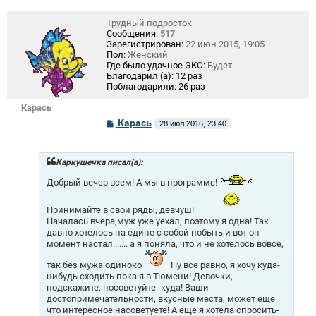
Трудный подросток
Сообщения:
517
Зарегистрирован:
22 июн 2015, 19:05
Пол:
Женский
Где было удачное ЭКО:
Будет
Благодарил (а):
12 раз
Поблагодарили:
26 раз
Карась
С
Карась
28 июл 2016, 23:40
о
о
б
щ
Каркушечка писал(а):
е
н
Добрый вечер всем! А мы в программе!
и
е
Принимайте в свои ряды, девчуш!
Началась вчера,муж уже уехал, поэтому я одна! Так
давно хотелось на едине с собой побыть и вот он-
момент настал....... а я поняла, что и не хотелось вовсе,
так без мужа одиноко
Ну все равно, я хочу куда-
нибудь сходить пока я в Тюмени! Девочки,
подскажите, посоветуйте- куда! Ваши
достопримечательности, вкусные места, может еще
что интересное насоветуете! А еще я хотела спросить-