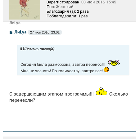
Зарегистрирован:
03 июн 2016, 15:45
Пол:
Женский
Благодарил (а):
2 раза
Поблагодарили:
1 раз
ЛиLya
С
ЛиLya
27 июл 2016, 23:01
о
о
б
щ
Тюмень писал(а):
е
н
и
Сегодня была разморозка, завтра перенос!!!
е
Мне не заснуть! По количеству- завтра все!
С завершающим этапом программы!!!
Сколько
перенесли?