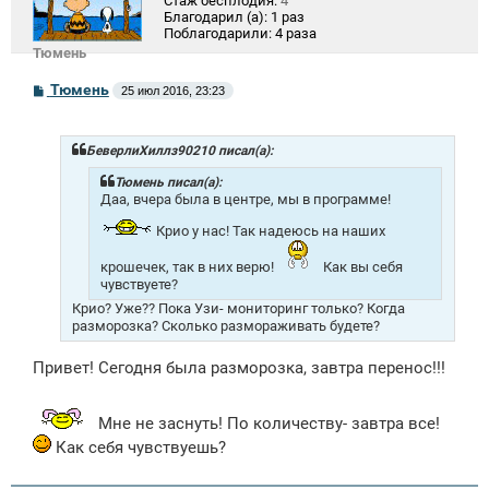
Стаж бесплодия:
4
Благодарил (а):
1 раз
Поблагодарили:
4 раза
Тюмень
С
Тюмень
25 июл 2016, 23:23
о
о
б
щ
БеверлиХиллз90210 писал(а):
е
н
Тюмень писал(а):
и
Даа, вчера была в центре, мы в программе!
е
Крио у нас! Так надеюсь на наших
крошечек, так в них верю!
Как вы себя
чувствуете?
Крио? Уже?? Пока Узи- мониторинг только? Когда
разморозка? Сколько размораживать будете?
Привет! Сегодня была разморозка, завтра перенос!!!
Мне не заснуть! По количеству- завтра все!
Как себя чувствуешь?