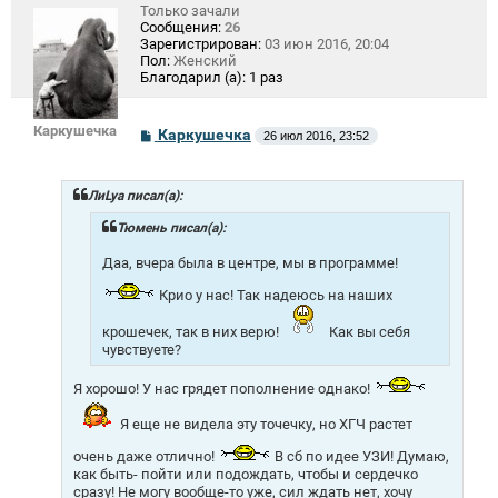
Только зачали
Сообщения:
26
Зарегистрирован:
03 июн 2016, 20:04
Пол:
Женский
Благодарил (а):
1 раз
Каркушечка
С
Каркушечка
26 июл 2016, 23:52
о
о
б
щ
ЛиLya писал(а):
е
н
Тюмень писал(а):
и
е
Даа, вчера была в центре, мы в программе!
Крио у нас! Так надеюсь на наших
крошечек, так в них верю!
Как вы себя
чувствуете?
Я хорошо! У нас грядет пополнение однако!
Я еще не видела эту точечку, но ХГЧ растет
очень даже отлично!
В сб по идее УЗИ! Думаю,
как быть- пойти или подождать, чтобы и сердечко
сразу! Не могу вообще-то уже, сил ждать нет, хочу