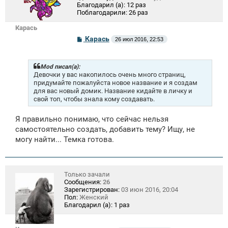
Благодарил (а):
12 раз
Поблагодарили:
26 раз
Карась
С
Карась
26 июл 2016, 22:53
о
о
б
щ
Mod писал(а):
е
Девочки у вас накопилось очень много страниц,
н
придумайте пожалуйста новое название и я создам
и
для вас новый домик. Название кидайте в личку и
е
свой топ, чтобы знала кому создавать.
Я правильно понимаю, что сейчас нельзя
самостоятельно создать, добавить тему? Ищу, не
могу найти... Темка готова.
Только зачали
Сообщения:
26
Зарегистрирован:
03 июн 2016, 20:04
Пол:
Женский
Благодарил (а):
1 раз