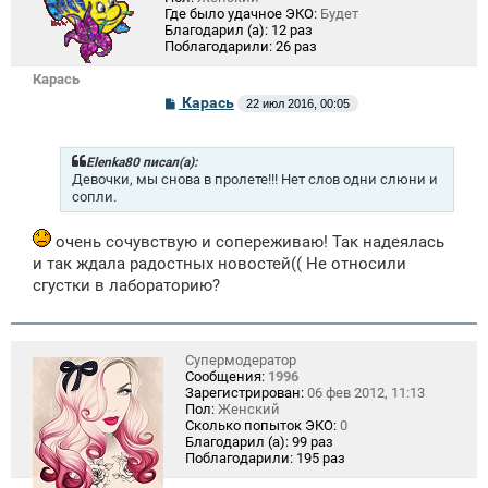
Где было удачное ЭКО:
Будет
Благодарил (а):
12 раз
Поблагодарили:
26 раз
Карась
С
Карась
22 июл 2016, 00:05
о
о
б
щ
Elenka80 писал(а):
е
Девочки, мы снова в пролете!!! Нет слов одни слюни и
н
сопли.
и
е
очень сочувствую и сопереживаю! Так надеялась
и так ждала радостных новостей(( Не относили
сгустки в лабораторию?
Супермодератор
Сообщения:
1996
Зарегистрирован:
06 фев 2012, 11:13
Пол:
Женский
Сколько попыток ЭКО:
0
Благодарил (а):
99 раз
Поблагодарили:
195 раз