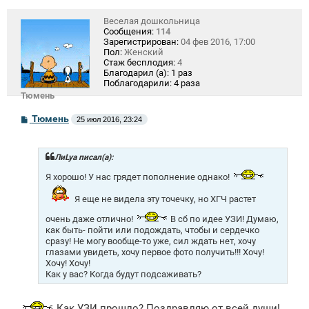
Веселая дошкольница
Сообщения:
114
Зарегистрирован:
04 фев 2016, 17:00
Пол:
Женский
Стаж бесплодия:
4
Благодарил (а):
1 раз
Поблагодарили:
4 раза
Тюмень
С
Тюмень
25 июл 2016, 23:24
о
о
б
щ
ЛиLya писал(а):
е
н
Я хорошо! У нас грядет пополнение однако!
и
е
Я еще не видела эту точечку, но ХГЧ растет
очень даже отлично!
В сб по идее УЗИ! Думаю,
как быть- пойти или подождать, чтобы и сердечко
сразу! Не могу вообще-то уже, сил ждать нет, хочу
глазами увидеть, хочу первое фото получить!!! Хочу!
Хочу! Хочу!
Как у вас? Когда будут подсаживать?
Как УЗИ прошло? Поздравляю от всей души!