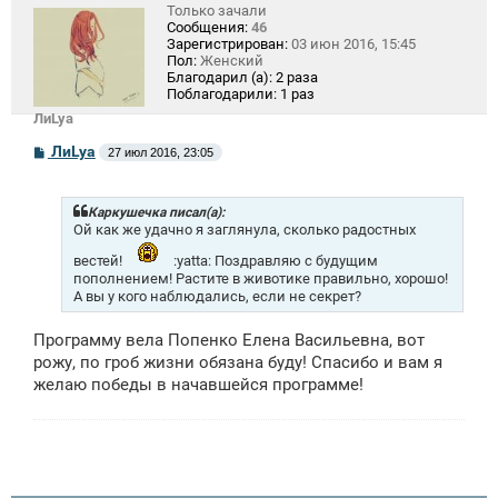
Только зачали
Сообщения:
46
Зарегистрирован:
03 июн 2016, 15:45
Пол:
Женский
Благодарил (а):
2 раза
Поблагодарили:
1 раз
ЛиLya
С
ЛиLya
27 июл 2016, 23:05
о
о
б
щ
Каркушечка писал(а):
е
Ой как же удачно я заглянула, сколько радостных
н
и
вестей!
:yatta: Поздравляю с будущим
е
пополнением! Растите в животике правильно, хорошо!
А вы у кого наблюдались, если не секрет?
Программу вела Попенко Елена Васильевна, вот
рожу, по гроб жизни обязана буду! Спасибо и вам я
желаю победы в начавшейся программе!