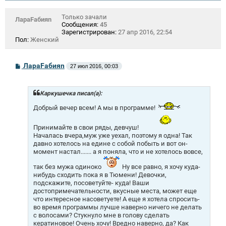
Только зачали
ЛараFабияn
Сообщения:
45
Зарегистрирован:
27 апр 2016, 22:54
Пол:
Женский
С
ЛараFабияn
27 июл 2016, 00:03
о
о
б
щ
Каркушечка писал(а):
е
н
Добрый вечер всем! А мы в программе!
и
е
Принимайте в свои ряды, девчуш!
Началась вчера,муж уже уехал, поэтому я одна! Так
давно хотелось на едине с собой побыть и вот он-
момент настал....... а я поняла, что и не хотелось вовсе,
так без мужа одиноко
Ну все равно, я хочу куда-
нибудь сходить пока я в Тюмени! Девочки,
подскажите, посоветуйте- куда! Ваши
достопримечательности, вкусные места, может еще
что интересное насоветуете! А еще я хотела спросить-
во время программы лучше наверно ничего не делать
с волосами? Стукнуло мне в голову сделать
кератиновое! Очень хочу! Вредно наверно, да? Как