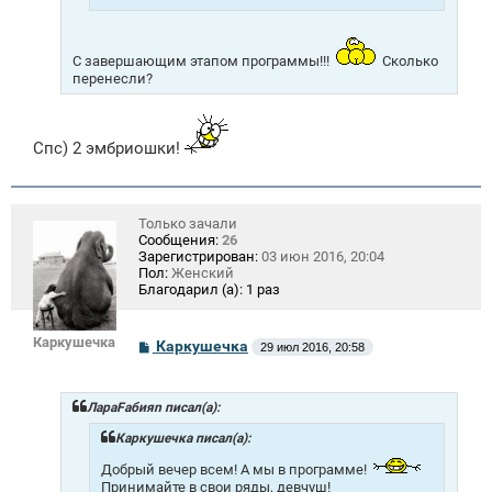
С завершающим этапом программы!!!
Сколько
перенесли?
Спс) 2 эмбриошки!
Только зачали
Сообщения:
26
Зарегистрирован:
03 июн 2016, 20:04
Пол:
Женский
Благодарил (а):
1 раз
Каркушечка
С
Каркушечка
29 июл 2016, 20:58
о
о
б
щ
ЛараFабияn писал(а):
е
н
Каркушечка писал(а):
и
е
Добрый вечер всем! А мы в программе!
Принимайте в свои ряды, девчуш!