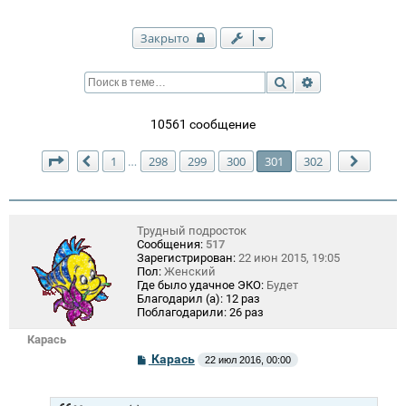
Закрыто
Поиск
Расширенный п
10561 сообщение
Страница
301
из
302
1
298
299
300
301
302
…
Пред.
След.
Трудный подросток
Сообщения:
517
Зарегистрирован:
22 июн 2015, 19:05
Пол:
Женский
Где было удачное ЭКО:
Будет
Благодарил (а):
12 раз
Поблагодарили:
26 раз
Карась
С
Карась
22 июл 2016, 00:00
о
о
б