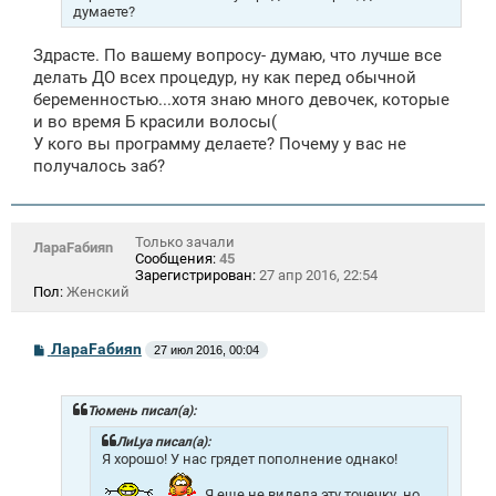
думаете?
Здрасте. По вашему вопросу- думаю, что лучше все
делать ДО всех процедур, ну как перед обычной
беременностью...хотя знаю много девочек, которые
и во время Б красили волосы(
У кого вы программу делаете? Почему у вас не
получалось заб?
Только зачали
ЛараFабияn
Сообщения:
45
Зарегистрирован:
27 апр 2016, 22:54
Пол:
Женский
С
ЛараFабияn
27 июл 2016, 00:04
о
о
б
щ
Тюмень писал(а):
е
н
ЛиLya писал(а):
и
Я хорошо! У нас грядет пополнение однако!
е
Я еще не видела эту точечку, но