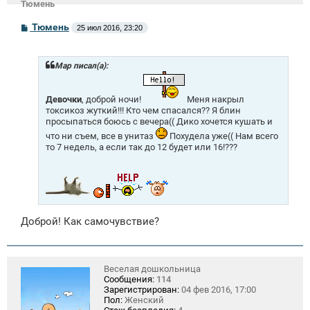
Тюмень
С
Тюмень
25 июл 2016, 23:20
о
о
б
щ
Mар писал(а):
е
н
и
Девочки
, доброй ночи!
Меня накрыл
е
токсикоз жуткий!!! Кто чем спасался?? Я блин
просыпаться боюсь с вечера(( Дико хочется кушать и
что ни съем, все в унитаз
Похудела уже(( Нам всего
то 7 недель, а если так до 12 будет или 16!???
Доброй! Как самочувствие?
Веселая дошкольница
Сообщения:
114
Зарегистрирован:
04 фев 2016, 17:00
Пол:
Женский