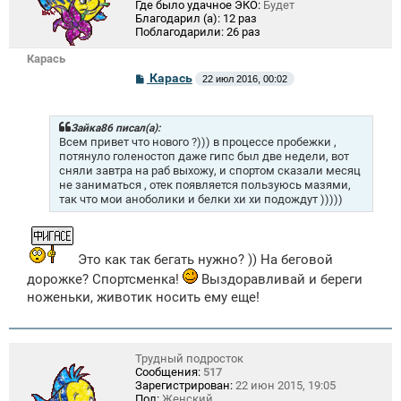
Где было удачное ЭКО:
Будет
Благодарил (а):
12 раз
Поблагодарили:
26 раз
Карась
С
Карась
22 июл 2016, 00:02
о
о
б
щ
Зайка86 писал(а):
е
Всем привет что нового ?))) в процессе пробежки ,
н
потянуло голеностоп даже гипс был две недели, вот
и
сняли завтра на раб выхожу, и спортом сказали месяц
е
не заниматься , отек появляется пользуюсь мазями,
так что мои аноболики и белки хи хи подождут )))))
Это как так бегать нужно? )) На беговой
дорожке? Спортсменка!
Выздоравливай и береги
ноженьки, животик носить ему еще!
Трудный подросток
Сообщения:
517
Зарегистрирован:
22 июн 2015, 19:05
Пол:
Женский