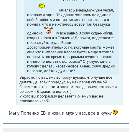
Началась вчера,муж уже уехал,
поэтому я одна! Так давно хотелось на едине с
собой побыть и вот он- момент настал....... а я
поняла, что и не хотелось вовсе, так без мужа
одиноко
Ну все равно, я хочу куда-нибудь
сходить пока я в Тюмени! Девочки, подскажите,
посоветуйте- куда! Ваши
достопримечательности, вкусные места, может
еще что интересное насоветуете! А еще я хотела
спросить- во время программы лучше наверно
ничего не делать с волосами? Стукнуло мне в
голову сделать кератиновое! Очень хочу! Вредно
наверно, да? Как думаете?
Здрасте. По вашему вопросу- думаю, что лучше все
делать ДО всех процедур, ну как перед обычной
беременностью...хотя знаю много девочек, которые и
во время Б красили волосы(
У кого вы программу делаете? Почему у вас не
получалось заб?
Мы у Попенко ЕВ, и жен, и муж у нас, все в кучку