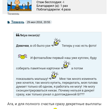
Стаж бесплодия:
4
Благодарил (а):
1 раз
Поблагодарили:
4 раза
Тюмень
С
Тюмень
29 июл 2016, 20:55
о
о
б
щ
ЛиLya писал(а):
е
н
и
Девочки
, в сб было узи
Теперь у нас есть фото!
е
И фотоальбом первый наш уже куплен, буду
собирать памятные карточки
а потом
показывать малышу!
Мне так много изменить
уже хочется, так много купить, переделать, моя голова
думает только об одном, я работать не могу!
Не могу
сконцентрироваться никак. Почему нельзя в декрет
сразу, как только узнал о долгожданной Б!???
Ага, и для полного счастья сразу декретные выплаты