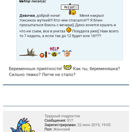
щ
Mар писал(а):
е
н
и
Девочки
, доброй ночи!
Меня накрыл
е
токсикоз жуткий!!! Кто чем спасался?? Я блин
просыпаться боюсь с вечера(( Дико хочется кушать и
что ни съем, все в унитаз
Похудела уже(( Нам всего
то 7 недель, а если так до 12 будет или 16!???
Беременные приятности!
Как ты, беременяшка?
Сильно тяжко? Легче не стало?
Трудный подросток
Сообщения:
517
Зарегистрирован:
22 июн 2015, 19:05
Пол:
Женский