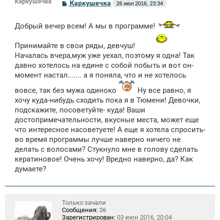
Каркушечка
С
Каркушечка
26 июл 2016, 23:34
о
о
б
Добрый вечер всем! А мы в программе!
щ
е
н
Принимайте в свои ряды, девчуш!
и
Началась вчера,муж уже уехал, поэтому я одна! Так
е
давно хотелось на едине с собой побыть и вот он-
момент настал....... а я поняла, что и не хотелось
вовсе, так без мужа одиноко
Ну все равно, я
хочу куда-нибудь сходить пока я в Тюмени! Девочки,
подскажите, посоветуйте- куда! Ваши
достопримечательности, вкусные места, может еще
что интересное насоветуете! А еще я хотела спросить-
во время программы лучше наверно ничего не
делать с волосами? Стукнуло мне в голову сделать
кератиновое! Очень хочу! Вредно наверно, да? Как
думаете?
Только зачали
Сообщения:
26
Зарегистрирован:
03 июн 2016, 20:04