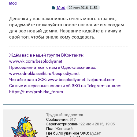
Mod
С
Mod
22 июл 2016, 11:51
о
о
Девочки у вас накопилось очень много страниц,
б
щ
придумайте пожалуйста новое название и я создам
е
для вас новый домик. Название кидайте в личку и
н
свой топ, чтобы знала кому создавать.
и
е
Ждём вас в нашей группе ВКонтакте:
www.vk.com/besplodiyanet
Присоединяйтесь к нам в Одноклассниках:
www.odnoklassniki.ru/besplodiyanet
Читайте нас в ЖЖ:
www.besplodiyanet.livejournal.com
Самые интересные новости об ЭКО на Telegram-канале:
https://t.me/probirka_forum
Трудный подросток
Сообщения:
517
Зарегистрирован:
22 июн 2015, 19:05
Пол:
Женский
Где было удачное ЭКО:
Будет