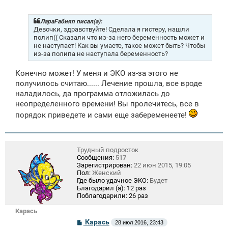
о
б
щ
ЛараFабияn писал(а):
е
Девочки, здравствуйте! Сделала я гистеру, нашли
н
полип(( Сказали что из-за него беременность может и
и
не наступает! Как вы умаете, такое может быть? Чтобы
е
из-за полипа не наступала беременность?
Конечно может! У меня и ЭКО из-за этого не
получилось считаю...... Лечение прошла, все вроде
наладилось, да программа отложилась до
неопределенного времени! Вы пролечитесь, все в
порядок приведете и сами еще забеременеете!
Трудный подросток
Сообщения:
517
Зарегистрирован:
22 июн 2015, 19:05
Пол:
Женский
Где было удачное ЭКО:
Будет
Благодарил (а):
12 раз
Поблагодарили:
26 раз
Карась
С
Карась
28 июл 2016, 23:43