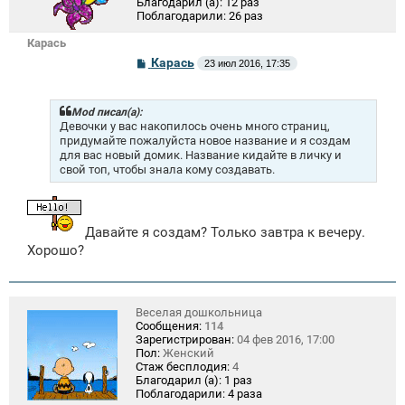
Благодарил (а):
12 раз
Поблагодарили:
26 раз
Карась
С
Карась
23 июл 2016, 17:35
о
о
б
щ
Mod писал(а):
е
Девочки у вас накопилось очень много страниц,
н
придумайте пожалуйста новое название и я создам
и
для вас новый домик. Название кидайте в личку и
е
свой топ, чтобы знала кому создавать.
Давайте я создам? Только завтра к вечеру.
Хорошо?
Веселая дошкольница
Сообщения:
114
Зарегистрирован:
04 фев 2016, 17:00
Пол:
Женский
Стаж бесплодия:
4
Благодарил (а):
1 раз
Поблагодарили:
4 раза