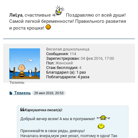
о
о
б
щ
ЛиLya
, счастливые
Поздравляю от всей души!
е
Самой легкой беременности! Правильного развития
н
и
и роста крошке!
е
Веселая дошкольница
Сообщения:
114
Зарегистрирован:
04 фев 2016, 17:00
Пол:
Женский
Стаж бесплодия:
4
Благодарил (а):
1 раз
Поблагодарили:
4 раза
Тюмень
С
Тюмень
29 июл 2016, 20:53
о
о
б
щ
Каркушечка писал(а):
е
н
Добрый вечер всем! А мы в программе!
и
е
Принимайте в свои ряды, девчуш!
Началась вчера,муж уже уехал, поэтому я одна! Так