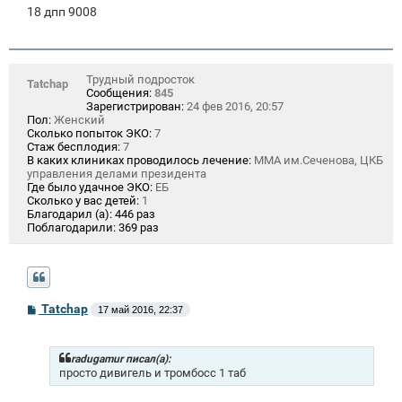
18 дпп 9008
Трудный подросток
Tatchap
Сообщения:
845
Зарегистрирован:
24 фев 2016, 20:57
Пол:
Женский
Сколько попыток ЭКО:
7
Стаж бесплодия:
7
В каких клиниках проводилось лечение:
ММА им.Сеченова, ЦКБ
управления делами президента
Где было удачное ЭКО:
ЕБ
Сколько у вас детей:
1
Благодарил (а):
446 раз
Поблагодарили:
369 раз
С
Tatchap
17 май 2016, 22:37
о
о
б
щ
radugamur писал(а):
е
просто дивигель и тромбосс 1 таб
н
и