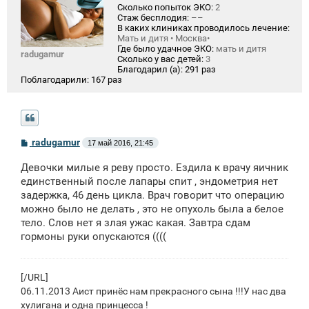
Сколько попыток ЭКО:
2
Стаж бесплодия:
––
В каких клиниках проводилось лечение:
Мать и дитя • Москва•
Где было удачное ЭКО:
мать и дитя
radugamur
Сколько у вас детей:
3
Благодарил (а):
291 раз
Поблагодарили:
167 раз
С
radugamur
17 май 2016, 21:45
о
о
Девочки милые я реву просто. Ездила к врачу яичник
б
щ
единственный после лапары спит , эндометрия нет
е
задержка, 46 день цикла. Врач говорит что операцию
н
можно было не делать , это не опухоль была а белое
и
е
тело. Слов нет я злая ужас какая. Завтра сдам
гормоны руки опускаются ((((
[/URL]
06.11.2013 Аист принёс нам прекрасного сына !!!У нас два
хулигана и одна принцесса !