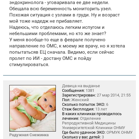
эндокринолога - уговаривала ее две недели.
Обещала всю беременность мониторить узел.
Похожая ситуация с узлами в груди. Ну и возраст
мой тоже надедж не прибавляет.
Надеюсь, что отделаюсь легким испугом и
небельшими проблемами, но кто же знает?
У меня вообще-то еще в феврале получено
направление по ОМС, к моему же врачу, но я хотела
попытатьсяв ЕЦ сначала. Видимо, если сейчас
пролет по ИИ - достану ОМС и пойду
стимулироваться.
Девица на выданье
Сообщения:
1381
Зарегистрирован:
27 мар 2014, 21:55
Пол:
Женский
Сколько попыток ЭКО:
6
Стаж бесплодия:
13 лет
В каких клиниках проводилось
лечение:
Отделение
Репродуктивной Медицины
Университетской Клиники ОНМУ
Где было удачное ЭКО:
ОРМУК ОНМУ
Радужная Снежинка
Сколько у вас детей:
3