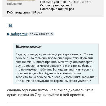
Где было удачное ЭКО:
мать и дитя
radugamur
Сколько у вас детей:
3
Благодарил (а):
291 раз
Поблагодарили:
167 раз
С
radugamur
17 май 2016, 22:25
о
о
б
щ
Tatchap писал(а):
е
[
н
Радуга, солнце, ну ты погоди расстраиваться... Ты же
и
сейчас пила гормоны после операции, так? Времени
е
еще не очень много прошло. Может нужно подобрать
другие гормоны, чтобы запустить его. Иногда бывает,
что не подходят тебе эти. Вот сдашь анализы свои на
гормоны и даст Бог, будет понятнее что и как.
Тебе что-то на сейчас выписали, чтобы цикл запустить
или сначала результат по гормонам хочет увидеть?
сначала гормоны потом назначила дивигель 3гр в
сутки. потом на 7 день приёма к ней приехать .