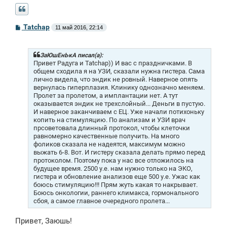
С
Tatchap
11 май 2016, 22:14
о
о
б
щ
ЗаЮшЕнЬкА писал(а):
е
Привет Радуга и Tatchap)) И вас с праздничками. В
н
общем сходила я на УЗИ, сказали нужна гистера. Сама
и
лично видела, что эндик не ровный. Наверное опять
е
вернулась гиперплазия. Клинику однозначно меняем.
Пролет за пролетом, а имплантации нет. А тут
оказывается эндик не трехслойный... Деньги в пустую.
И наверное заканчиваем с ЕЦ. Уже начали потихоньку
копить на стимуляцию. По анализам и УЗИ врач
прсоветовала длинный протокол, чтобы клеточки
равномерно качественные получить. На много
фоликов сказала не надеятся, максимум можно
выжать 6-8. Вот. И гистеру сказала делать прямо перед
протоколом. Поэтому пока у нас все отложилось на
будущее время. 2500 у.е. нам нужно только на ЭКО,
гистера и обновление анализов еще 500 у.е. Ужас как
боюсь стимуляцию!!! Прям жуть какая то накрывает.
Боюсь онкологии, раннего климакса, гормонального
сбоя, а самое главное очередного пролета...
Привет, Заюшь!