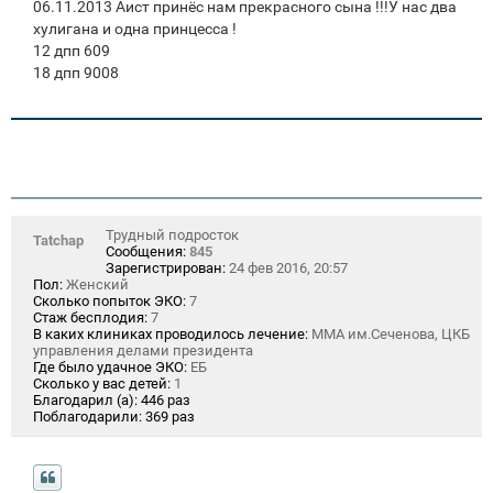
06.11.2013 Аист принёс нам прекрасного сына !!!У нас два
хулигана и одна принцесса !
12 дпп 609
18 дпп 9008
Трудный подросток
Tatchap
Сообщения:
845
Зарегистрирован:
24 фев 2016, 20:57
Пол:
Женский
Сколько попыток ЭКО:
7
Стаж бесплодия:
7
В каких клиниках проводилось лечение:
ММА им.Сеченова, ЦКБ
управления делами президента
Где было удачное ЭКО:
ЕБ
Сколько у вас детей:
1
Благодарил (а):
446 раз
Поблагодарили:
369 раз