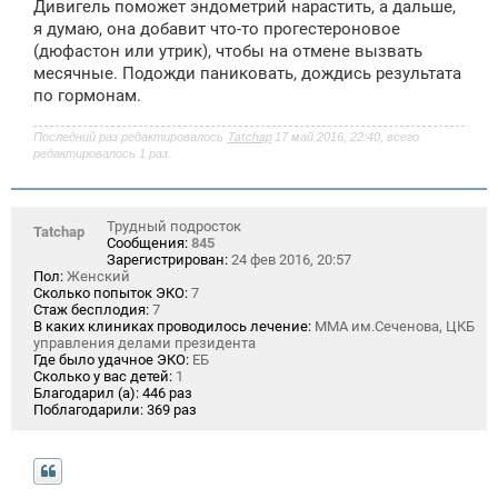
Дивигель поможет эндометрий нарастить, а дальше,
е
я думаю, она добавит что-то прогестероновое
(дюфастон или утрик), чтобы на отмене вызвать
месячные. Подожди паниковать, дождись результата
по гормонам.
Последний раз редактировалось
Tatchap
17 май 2016, 22:40, всего
редактировалось 1 раз.
Трудный подросток
Tatchap
Сообщения:
845
Зарегистрирован:
24 фев 2016, 20:57
Пол:
Женский
Сколько попыток ЭКО:
7
Стаж бесплодия:
7
В каких клиниках проводилось лечение:
ММА им.Сеченова, ЦКБ
управления делами президента
Где было удачное ЭКО:
ЕБ
Сколько у вас детей:
1
Благодарил (а):
446 раз
Поблагодарили:
369 раз