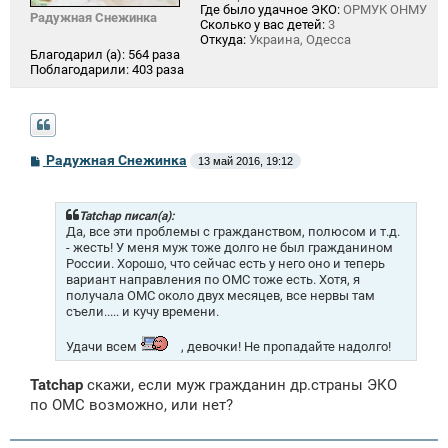
Где было удачное ЭКО:
ОРМУК ОНМУ
Радужная Снежинка
Сколько у вас детей:
3
Откуда:
Украина, Одесса
Благодарил (а):
564 раза
Поблагодарили:
403 раза
С
Радужная Снежинка
13 май 2016, 19:12
о
о
б
щ
Tatchap писал(а):
е
Да, все эти проблемы с гражданством, полюсом и т.д.
н
- жесть! У меня муж тоже долго не был гражданином
и
России. Хорошо, что сейчас есть у него оно и теперь
е
вариант направления по ОМС тоже есть. Хотя, я
получала ОМС около двух месяцев, все нервы там
съели..... и кучу времени.
Удачи всем
, девочки! Не пропадайте надолго!
Tatchap
скажи, если муж гражданин др.страны ЭКО
по ОМС возможно, или нет?