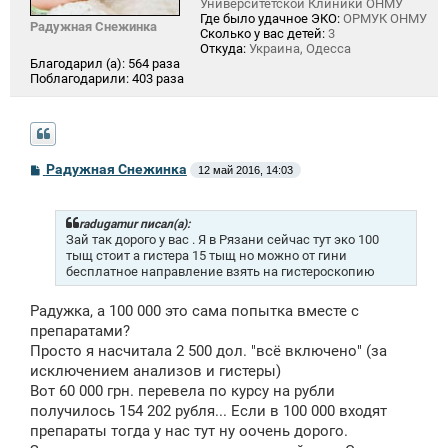
Университетской Клиники ОНМУ
Где было удачное ЭКО:
ОРМУК ОНМУ
Радужная Снежинка
Сколько у вас детей:
3
Откуда:
Украина, Одесса
Благодарил (а):
564 раза
Поблагодарили:
403 раза
С
Радужная Снежинка
12 май 2016, 14:03
о
о
б
щ
radugamur писал(а):
е
Зай так дорого у вас . Я в Рязани сейчас тут эко 100
н
тыщ стоит а гистера 15 тыщ но можно от гини
и
бесплатное направление взять на гистероскопию
е
Радужка, а 100 000 это сама попытка вместе с
препаратами?
Просто я насчитала 2 500 дол. "всё включено" (за
исключением анализов и гистеры)
Вот 60 000 грн. перевела по курсу на рубли
получилось 154 202 рубля... Если в 100 000 входят
препараты тогда у нас тут ну оочень дорого.