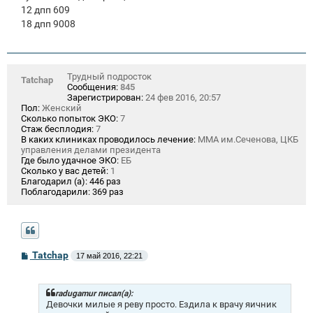
12 дпп 609
18 дпп 9008
Трудный подросток
Tatchap
Сообщения:
845
Зарегистрирован:
24 фев 2016, 20:57
Пол:
Женский
Сколько попыток ЭКО:
7
Стаж бесплодия:
7
В каких клиниках проводилось лечение:
ММА им.Сеченова, ЦКБ
управления делами президента
Где было удачное ЭКО:
ЕБ
Сколько у вас детей:
1
Благодарил (а):
446 раз
Поблагодарили:
369 раз
С
Tatchap
17 май 2016, 22:21
о
о
б
щ
radugamur писал(а):
е
Девочки милые я реву просто. Ездила к врачу яичник
н