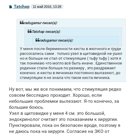
С
Tatchap
11 май 2016, 13:28
о
о
б
щ
radugamur писал(а):
е
н
Tatchap писал(а):
и
е
radugamur писал(а):
У меня после беременности кисты в желчного и груди
рассосались сами . только узел в щитовидной не ушел
но и больше не стал от стимуляции ( тьфу тьфу ) хотя я
так понимаю что могло всё быть иначе . Единственное
родинки стали больше по размеру , это раздражает
конечно. и кисты в яичниках постоянно вылазиют, до
стимуляции я не знала что такое киста яичника.
Ну вот, мы же все понимаем, что стимуляция редко
совсем бесследно проходит. Хорошо, если
небольшие проблемки вылезают. Я-то конечно, за
большие боюсь.
Узел в щитовидке у меня 4 см. это большой,
эндокринолог считает это показанием к хирургии.
Пунктировали, пока он безопасен вроде, поэтому я
не даюсь пока на хирурги. Согласие на ЭКО от