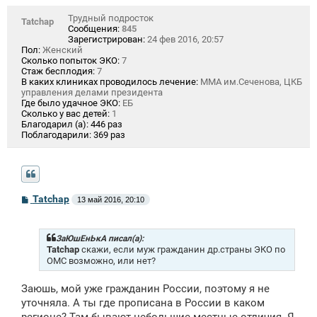
Трудный подросток
Tatchap
Сообщения:
845
Зарегистрирован:
24 фев 2016, 20:57
Пол:
Женский
Сколько попыток ЭКО:
7
Стаж бесплодия:
7
В каких клиниках проводилось лечение:
ММА им.Сеченова, ЦКБ
управления делами президента
Где было удачное ЭКО:
ЕБ
Сколько у вас детей:
1
Благодарил (а):
446 раз
Поблагодарили:
369 раз
С
Tatchap
13 май 2016, 20:10
о
о
б
щ
ЗаЮшЕнЬкА писал(а):
е
Tatchap
скажи, если муж гражданин др.страны ЭКО по
н
ОМС возможно, или нет?
и
е
Заюшь, мой уже гражданин России, поэтому я не
уточняла. А ты где прописана в России в каком
регионе? Там бывают небольшие местные отличия. Я