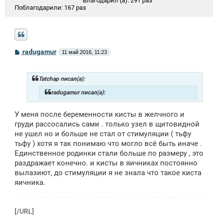
Благодарил (а):
291 раз
Поблагодарили:
167 раз
С
radugamur
11 май 2016, 11:23
о
о
б
щ
Tatchap писал(а):
е
н
radugamur писал(а):
и
е
У меня после беременности кисты в желчного и
груди рассосались сами . только узел в щитовидной
не ушел но и больше не стал от стимуляции ( тьфу
тьфу ) хотя я так понимаю что могло всё быть иначе .
Единственное родинки стали больше по размеру , это
раздражает конечно. и кисты в яичниках постоянно
вылазиют, до стимуляции я не знала что такое киста
яичника.
[/URL]