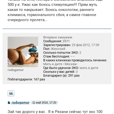
500 у.е. Ужас как боюсь стимуляцию!!! Прям жуть
какая то накрывает. Боюсь онкологии, раннего
климакса, гормонального сбоя, а самое главное
очередного пролета...
Впервые замужем
Сообщения:
2571
Зарегистрирован:
25 фев 2012, 17:39
Пол:
Женский
Сколько попыток ЭКО:
2
Стаж бесплодия:
––
В каких клиниках проводилось лечение:
Мать и дитя • Москва•
Где было удачное ЭКО:
мать и дитя
radugamur
Сколько у вас детей:
3
Благодарил (а):
291 раз
Поблагодарили:
167 раз
С
radugamur
11 май 2016, 17:20
о
о
Зай так дорого у вас . Я в Рязани сейчас тут эко 100
б