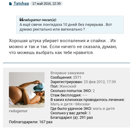
С
Tatchap
17 май 2016, 22:39
о
о
б
щ
radugamur писал(а):
е
А ещё свечи лонгидаза 10 дней без перерыва . Вот
н
думаю ректально или вагинально ?
и
е
Хорошая штука убирает воспаления и спайки. . Их
можно и так и так. Если ничего не сказала, думаю,
что можешь выбрать как тебе нравится.
Впервые замужем
Сообщения:
2571
Зарегистрирован:
25 фев 2012, 17:39
Пол:
Женский
Сколько попыток ЭКО:
2
Стаж бесплодия:
––
В каких клиниках проводилось лечение:
Мать и дитя • Москва•
Где было удачное ЭКО:
мать и дитя
radugamur
Сколько у вас детей:
3
Благодарил (а):
291 раз
Поблагодарили:
167 раз