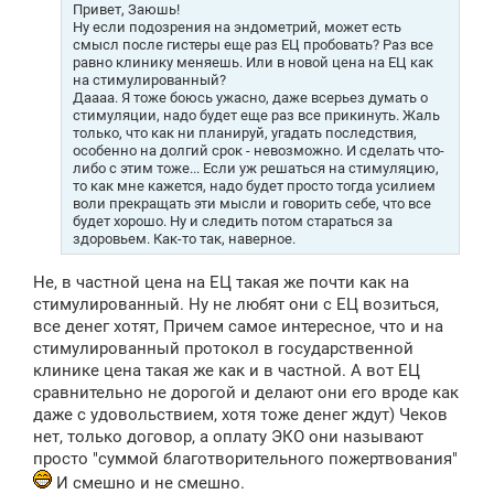
е
Привет, Заюшь!
н
Ну если подозрения на эндометрий, может есть
и
смысл после гистеры еще раз ЕЦ пробовать? Раз все
е
равно клинику меняешь. Или в новой цена на ЕЦ как
на стимулированный?
Даааа. Я тоже боюсь ужасно, даже всерьез думать о
стимуляции, надо будет еще раз все прикинуть. Жаль
только, что как ни планируй, угадать последствия,
особенно на долгий срок - невозможно. И сделать что-
либо с этим тоже... Если уж решаться на стимуляцию,
то как мне кажется, надо будет просто тогда усилием
воли прекращать эти мысли и говорить себе, что все
будет хорошо. Ну и следить потом стараться за
здоровьем. Как-то так, наверное.
Не, в частной цена на ЕЦ такая же почти как на
стимулированный. Ну не любят они с ЕЦ возиться,
все денег хотят, Причем самое интересное, что и на
стимулированный протокол в государственной
клинике цена такая же как и в частной. А вот ЕЦ
сравнительно не дорогой и делают они его вроде как
даже с удовольствием, хотя тоже денег ждут) Чеков
нет, только договор, а оплату ЭКО они называют
просто "суммой благотворительного пожертвования"
И смешно и не смешно.