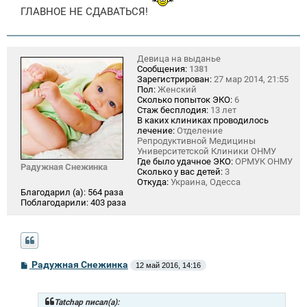
ГЛАВНОЕ НЕ СДАВАТЬСЯ!
Девица на выданье
Сообщения:
1381
Зарегистрирован:
27 мар 2014, 21:55
Пол:
Женский
Сколько попыток ЭКО:
6
Стаж бесплодия:
13 лет
В каких клиниках проводилось
лечение:
Отделение
Репродуктивной Медицины
Университетской Клиники ОНМУ
Где было удачное ЭКО:
ОРМУК ОНМУ
Радужная Снежинка
Сколько у вас детей:
3
Откуда:
Украина, Одесса
Благодарил (а):
564 раза
Поблагодарили:
403 раза
С
Радужная Снежинка
12 май 2016, 14:16
о
о
б
щ
Tatchap писал(а):