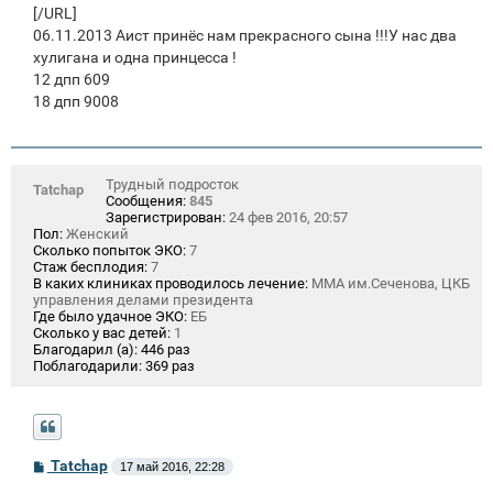
[/URL]
06.11.2013 Аист принёс нам прекрасного сына !!!У нас два
хулигана и одна принцесса !
12 дпп 609
18 дпп 9008
Трудный подросток
Tatchap
Сообщения:
845
Зарегистрирован:
24 фев 2016, 20:57
Пол:
Женский
Сколько попыток ЭКО:
7
Стаж бесплодия:
7
В каких клиниках проводилось лечение:
ММА им.Сеченова, ЦКБ
управления делами президента
Где было удачное ЭКО:
ЕБ
Сколько у вас детей:
1
Благодарил (а):
446 раз
Поблагодарили:
369 раз
С
Tatchap
17 май 2016, 22:28
о