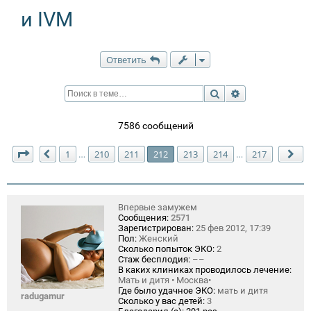
и IVM
Ответить
Поиск
Расширенный п
7586 сообщений
Страница
212
из
217
1
210
211
212
213
214
217
…
…
Пред.
Сл
Впервые замужем
Сообщения:
2571
Зарегистрирован:
25 фев 2012, 17:39
Пол:
Женский
Сколько попыток ЭКО:
2
Стаж бесплодия:
––
В каких клиниках проводилось лечение:
Мать и дитя • Москва•
Где было удачное ЭКО:
мать и дитя
radugamur
Сколько у вас детей:
3