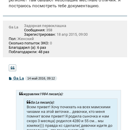
постраюсь посмотреть тебе документацию.
Задорная первоклашка
Ga La
Сообщения:
358
Зарегистрирован:
18 апр 2015, 09:00
Пол:
Женский
Сколько попыток ЭКО:
0
Благодарил (а):
6 раз
Поблагодарили:
48 раз
С
Ga La
14 май 2016, 09:12
о
о
б
щ
журавлик1984 писал(а):
е
н
Ga La писал(а):
и
Всем привет! Хочу почихать на всех мамскими
е
чихами на этой веточке... девочки, кто меня
помнит всем привет! Я родила сыночка и нам
скоро 3 месяца) родился 4280 и 55 см... мы
хомяки))) правда кс сделали( девочки идите до