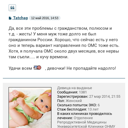
С
Tatchap
12 май 2016, 14:53
о
о
Да, все эти проблемы с гражданством, полюсом и
б
щ
т.д. - жесть! У меня муж тоже долго не был
е
гражданином России. Хорошо, что сейчас есть у него
н
оно и теперь вариант направления по ОМС тоже есть.
и
е
Хотя, я получала ОМС около двух месяцев, все нервы
там съели..... и кучу времени.
Удачи всем
, девочки! Не пропадайте надолго!
Девица на выданье
Сообщения:
1381
Зарегистрирован:
27 мар 2014, 21:55
Пол:
Женский
Сколько попыток ЭКО:
6
Стаж бесплодия:
13 лет
В каких клиниках проводилось
лечение:
Отделение
Репродуктивной Медицины
Университетской Клиники ОНМУ