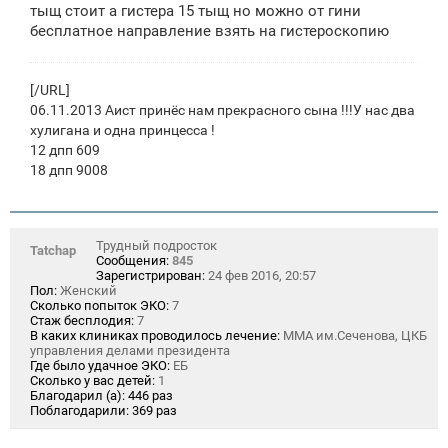
щ
тыщ стоит а гистера 15 тыщ но можно от гини
е
бесплатное направление взять на гистероскопию
н
и
е
[/URL]
06.11.2013 Аист принёс нам прекрасного сына !!!У нас два
хулигана и одна принцесса !
12 дпп 609
18 дпп 9008
Трудный подросток
Tatchap
Сообщения:
845
Зарегистрирован:
24 фев 2016, 20:57
Пол:
Женский
Сколько попыток ЭКО:
7
Стаж бесплодия:
7
В каких клиниках проводилось лечение:
ММА им.Сеченова, ЦКБ
управления делами президента
Где было удачное ЭКО:
ЕБ
Сколько у вас детей:
1
Благодарил (а):
446 раз
Поблагодарили:
369 раз