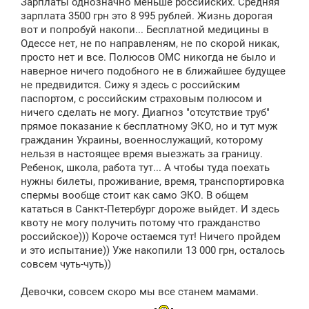
Зарплаты однозначно меньше российских. Средняя
зарплата 3500 грн это 8 995 рублей. Жизнь дорогая
вот и попробуй накопи... Бесплатной медицины в
Одессе нет, не по направленям, не по скорой никак,
просто нет и все. Полюсов ОМС никогда не было и
наверное ничего подобного не в ближайшее будущее
не предвидится. Сижу я здесь с российским
паспортом, с российским страховым полюсом и
ничего сделать не могу. Диагноз "отсутствие труб"
прямое показание к бесплатному ЭКО, но и тут муж
гражданин Украины, военнослужащий, которому
нельзя в настоящее время выезжать за границу.
Ребенок, школа, работа тут... А чтобы туда поехать
нужны билеты, проживание, время, транспортировка
спермы вообще стоит как само ЭКО. В общем
кататься в Санкт-Петербург дороже выйдет. И здесь
квоту не могу получить потому что гражданство
российское))) Короче остаемся тут! Ничего пройдем
и это испытание)) Уже накопили 13 000 грн, осталось
совсем чуть-чуть))
Девочки, совсем скоро мы все станем мамами.