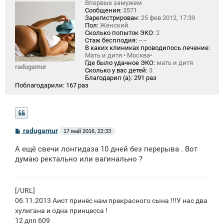
Впервые замужем
Сообщения:
2571
Зарегистрирован:
25 фев 2012, 17:39
Пол:
Женский
Сколько попыток ЭКО:
2
Стаж бесплодия:
––
В каких клиниках проводилось лечение:
Мать и дитя • Москва•
Где было удачное ЭКО:
мать и дитя
radugamur
Сколько у вас детей:
3
Благодарил (а):
291 раз
Поблагодарили:
167 раз
С
radugamur
17 май 2016, 22:33
о
о
А ещё свечи лонгидаза 10 дней без перерыва . Вот
б
щ
думаю ректально или вагинально ?
е
н
и
е
[/URL]
06.11.2013 Аист принёс нам прекрасного сына !!!У нас два
хулигана и одна принцесса !
12 дпп 609