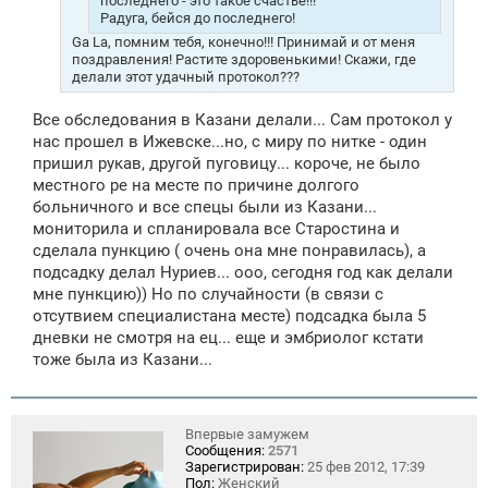
последнего - это такое счастье!!!
Радуга, бейся до последнего!
Ga La, помним тебя, конечно!!! Принимай и от меня
поздравления! Растите здоровенькими! Скажи, где
делали этот удачный протокол???
Все обследования в Казани делали... Сам протокол у
нас прошел в Ижевске...но, с миру по нитке - один
пришил рукав, другой пуговицу... короче, не было
местного ре на месте по причине долгого
больничного и все спецы были из Казани...
мониторила и спланировала все Старостина и
сделала пункцию ( очень она мне понравилась), а
подсадку делал Нуриев... ооо, сегодня год как делали
мне пункцию)) Но по случайности (в связи с
отсутвием специалистана месте) подсадка была 5
дневки не смотря на ец... еще и эмбриолог кстати
тоже была из Казани...
Впервые замужем
Сообщения:
2571
Зарегистрирован:
25 фев 2012, 17:39
Пол:
Женский