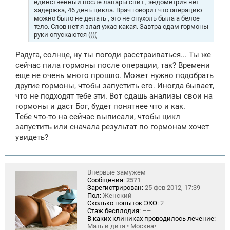
единственный после лапары спит , эндометрия нет
и
задержка, 46 день цикла. Врач говорит что операцию
е
можно было не делать , это не опухоль была а белое
тело. Слов нет я злая ужас какая. Завтра сдам гормоны
руки опускаются ((((
Радуга, солнце, ну ты погоди расстраиваться... Ты же
сейчас пила гормоны после операции, так? Времени
еще не очень много прошло. Может нужно подобрать
другие гормоны, чтобы запустить его. Иногда бывает,
что не подходят тебе эти. Вот сдашь анализы свои на
гормоны и даст Бог, будет понятнее что и как.
Тебе что-то на сейчас выписали, чтобы цикл
запустить или сначала результат по гормонам хочет
увидеть?
Впервые замужем
Сообщения:
2571
Зарегистрирован:
25 фев 2012, 17:39
Пол:
Женский
Сколько попыток ЭКО:
2
Стаж бесплодия:
––
В каких клиниках проводилось лечение:
Мать и дитя • Москва•