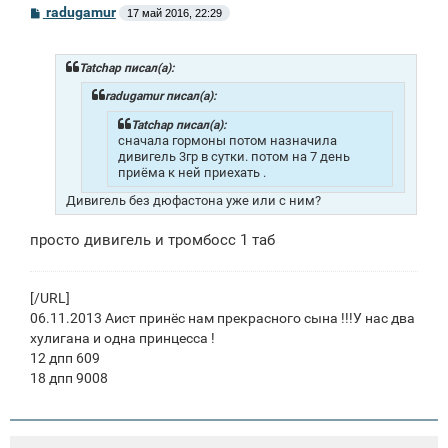
С
radugamur
17 май 2016, 22:29
о
о
б
щ
Tatchap писал(а):
е
н
radugamur писал(а):
и
е
Tatchap писал(а):
сначала гормоны потом назначила
дивигель 3гр в сутки. потом на 7 день
приёма к ней приехать .
Дивигель без дюфастона уже или с ним?
просто дивигель и тромбосс 1 таб
[/URL]
06.11.2013 Аист принёс нам прекрасного сына !!!У нас два
хулигана и одна принцесса !
12 дпп 609
18 дпп 9008