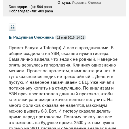
Откуда:
Украина, Одесса
Благодарил (а):
564 раза
Поблагодарили:
403 раза
С
Радужная Снежинка
11 май 2016, 14:01
о
о
Привет Радуга и Tatchap)) И вас с праздничками. В
б
щ
общем сходила я на УЗИ, сказали нужна гистера.
е
Сама лично видела, что эндик не ровный. Наверное
н
опять вернулась гиперплазия. Клинику однозначно
и
е
меняем. Пролет за пролетом, а имплантации нет. А
тут оказывается эндик не трехслойный... Деньги в
пустую. И наверное заканчиваем с ЕЦ. Уже начали
потихоньку копить на стимуляцию. По анализам и
УЗИ врач прсоветовала длинный протокол, чтобы
клеточки равномерно качественные получить. На
много фоликов сказала не надеятся, максимум
можно выжать 6-8. Вот. И гистеру сказала делать
прямо перед протоколом. Поэтому пока у нас все
отложилось на будущее время. 2500 у.е. нам нужно
только на ЭКО, гистера и обновление анализов еще