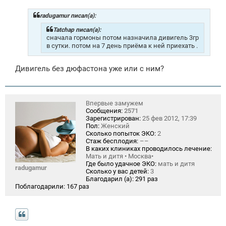
о
б
щ
radugamur писал(а):
е
н
Tatchap писал(а):
и
сначала гормоны потом назначила дивигель 3гр
е
в сутки. потом на 7 день приёма к ней приехать .
Дивигель без дюфастона уже или с ним?
Впервые замужем
Сообщения:
2571
Зарегистрирован:
25 фев 2012, 17:39
Пол:
Женский
Сколько попыток ЭКО:
2
Стаж бесплодия:
––
В каких клиниках проводилось лечение:
Мать и дитя • Москва•
Где было удачное ЭКО:
мать и дитя
radugamur
Сколько у вас детей:
3
Благодарил (а):
291 раз
Поблагодарили:
167 раз