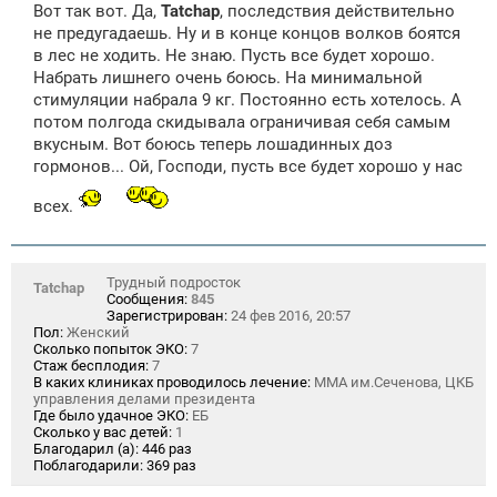
Вот так вот. Да,
Tatchap
, последствия действительно
не предугадаешь. Ну и в конце концов волков боятся
в лес не ходить. Не знаю. Пусть все будет хорошо.
Набрать лишнего очень боюсь. На минимальной
стимуляции набрала 9 кг. Постоянно есть хотелось. А
потом полгода скидывала ограничивая себя самым
вкусным. Вот боюсь теперь лошадинных доз
гормонов... Ой, Господи, пусть все будет хорошо у нас
всех.
Трудный подросток
Tatchap
Сообщения:
845
Зарегистрирован:
24 фев 2016, 20:57
Пол:
Женский
Сколько попыток ЭКО:
7
Стаж бесплодия:
7
В каких клиниках проводилось лечение:
ММА им.Сеченова, ЦКБ
управления делами президента
Где было удачное ЭКО:
ЕБ
Сколько у вас детей:
1
Благодарил (а):
446 раз
Поблагодарили:
369 раз