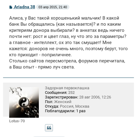
С
Ariadna 38
03 апр 2015, 21:40
о
о
Алиса, у Вас такой хорошенький мальчик! В какой
б
щ
банк Вы обращались (как называется)? и по каким
е
критериям донора выбирали? в анкетах ведь ничего
н
почти нет: рост и цвет глаз, ну что это за параметры?
и
е
а главное - интеллект, ох это так смущает! Мне
кажется: доноров не очень много, поэтому берут, того
кто приходит - поприличнее.
Столько сайтов пересмотрела, форумов перечитала,
а Ваш опыт - прямо луч света.
Задорная первоклашка
Сообщения:
252
Зарегистрирован:
28 авг 2006, 12:26
Пол:
Женский
Откуда:
Россия, Москва
Поблагодарили:
1 раз
Lotus-70