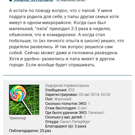
о
о
А кстати по поводу вопрос, что с папой. У меня
б
щ
подруга родила для себя, у папы другая семья хотя
е
живут в одном микрорайоне. Когда сын был
н
маленький, "папа" приходил 2-3 раза в неделю,
и
е
объясняли, что в комадировке. А когда стал
побольше, то (из личного опыта в школе) решил, что
родители развелись. И так вопрос решился сам
собой. Сейчас может даже и половина разведена.
Хотя и удобно- развелись и папа живет в другом
городе. Если вообще будет спрашивать.
Задорная первоклашка
Сообщения:
272
Зарегистрирован:
05 авг 2014, 02:26
Пол:
Женский
Сколько попыток ЭКО:
1
Стаж бесплодия:
5 лет
Где было удачное ЭКО:
Генезис!
Сколько у вас детей:
1
Триколор
Откуда:
Санкт-Петербург
Благодарил (а):
3 раза
Поблагодарили:
25 раз