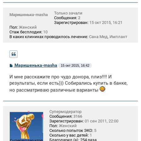
Только зачали
Маришенька-masha
Сообщения:
2
Зарегистрирован:
15 окт 2015, 16:21
Пол:
Женский
Стаж бесплодия:
10
В каких клиниках проводилось лечение:
Сана Мед, Имплант
С
Маришенька-masha
15 окт 2015, 16:42
о
о
И мне расскажите про чудо донора, плиз!!!! И
б
щ
результаты, если есть))) Собирались купить в банке,
е
но рассматриваю различные варианты
н
и
е
Супермодератор
Сообщения:
3166
Зарегистрирован:
01 сен 2011, 22:00
Пол:
Женский
Сколько попыток ЭКО:
5
Сколько у вас детей:
1
Благодарил (а):
254 раза