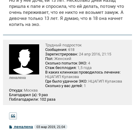
Но и у нее дочь, ей 13 лет. Несколько дней назад
пришла к папе и спросила, что ей делать, потому что
очень переживает, что ее никто не возьмет замуж. А
девочке только 13 лет. Я думаю, что в 18 она начнет
копить на эко.
Трудный подросток
Сообщения:
618
Зарегистрирован:
24 апр 2016, 21:15
Пол:
Женский
Сколько попыток ЭКО:
4
Стаж бесплодия:
1,5 года
В каких клиниках проводилось лечение:
НЦАГИП Кулакова
леналена
Где было удачное ЭКО:
НЦАГИП Кулакова
Сколько у вас детей:
1
Откуда:
Москва
Благодарил (а):
9 раз
Поблагодарили:
102 раза
С
леналена
03 мар 2019, 21:04
о
о