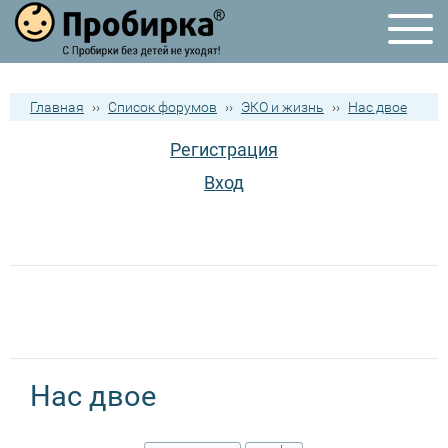
Главная
››
Список форумов
››
ЭКО и жизнь
››
Нас двое
Регистрация
Вход
Нас двое