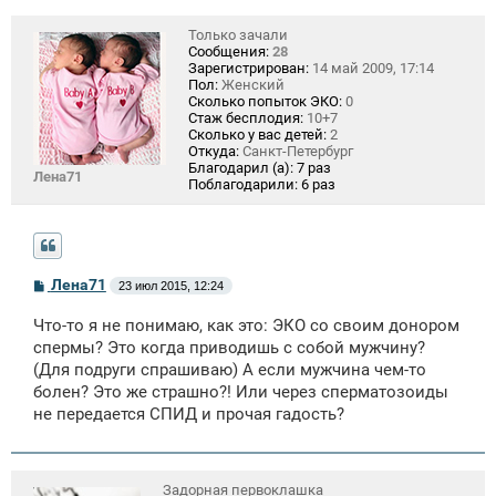
Только зачали
Сообщения:
28
Зарегистрирован:
14 май 2009, 17:14
Пол:
Женский
Сколько попыток ЭКО:
0
Стаж бесплодия:
10+7
Сколько у вас детей:
2
Откуда:
Санкт-Петербург
Благодарил (а):
7 раз
Лена71
Поблагодарили:
6 раз
С
Лена71
23 июл 2015, 12:24
о
о
Что-то я не понимаю, как это: ЭКО со своим донором
б
щ
спермы? Это когда приводишь с собой мужчину?
е
(Для подруги спрашиваю) А если мужчина чем-то
н
болен? Это же страшно?! Или через сперматозоиды
и
е
не передается СПИД и прочая гадость?
Задорная первоклашка