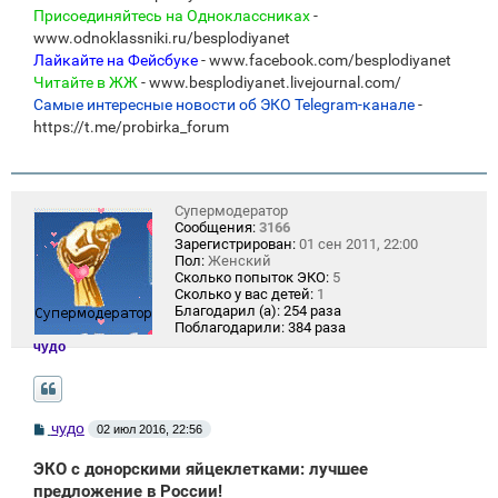
Присоединяйтесь на Одноклассниках
-
www.odnoklassniki.ru/besplodiyanet
Лайкайте на Фейсбуке
- www.facebook.com/besplodiyanet
Читайте в ЖЖ
- www.besplodiyanet.livejournal.com/
Самые интересные новости об ЭКО Telegram-канале
-
https://t.me/probirka_forum
Супермодератор
Сообщения:
3166
Зарегистрирован:
01 сен 2011, 22:00
Пол:
Женский
Сколько попыток ЭКО:
5
Сколько у вас детей:
1
Благодарил (а):
254 раза
Поблагодарили:
384 раза
чудо
С
чудо
02 июл 2016, 22:56
о
о
ЭКО с донорскими яйцеклетками: лучшее
б
щ
предложение в России!