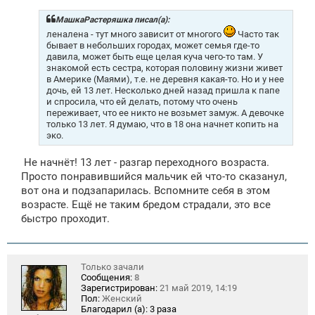
б
щ
МашкаРастеряшка писал(а):
е
леналена - тут много зависит от многого
Часто так
н
бывает в небольших городах, может семья где-то
и
давила, может быть еще целая куча чего-то там. У
е
знакомой есть сестра, которая половину жизни живет
в Америке (Маями), т.е. не деревня какая-то. Но и у нее
дочь, ей 13 лет. Несколько дней назад пришла к папе
и спросила, что ей делать, потому что очень
переживает, что ее никто не возьмет замуж. А девочке
только 13 лет. Я думаю, что в 18 она начнет копить на
эко.
Не начнёт! 13 лет - разгар переходного возраста.
Просто понравившийся мальчик ей что-то сказанул,
вот она и подзапарилась. Вспомните себя в этом
возрасте. Ещё не таким бредом страдали, это все
быстро проходит.
Только зачали
Сообщения:
8
Зарегистрирован:
21 май 2019, 14:19
Пол:
Женский
Благодарил (а):
3 раза