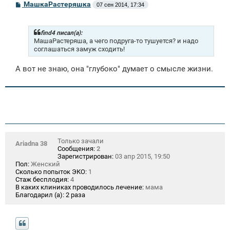
С
МашкаРастеряшка
07 сен 2014, 17:34
о
о
б
щ
find4 писал(а):
е
МашаРастеряша, а чего подруга-то тушуется? и надо
н
соглашаться замуж сходить!
и
е
А вот не знаю, она "глубоко" думает о смысле жизни.
Только зачали
Ariadna 38
Сообщения:
2
Зарегистрирован:
03 апр 2015, 19:50
Пол:
Женский
Сколько попыток ЭКО:
1
Стаж бесплодия:
4
В каких клиниках проводилось лечение:
мама
Благодарил (а):
2 раза