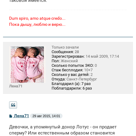
таковой имеется.
Dum spiro, amo atque credo...
Пока дышу, люблю и верю...
Только зачали
Сообщения:
28
Зарегистрирован:
14 май 2009, 17:14
Пол:
Женский
Сколько попыток ЭКО:
0
Стаж бесплодия:
10+7
Сколько у вас детей:
2
Откуда:
Санкт-Петербург
Благодарил (а):
7 раз
Лена71
Поблагодарили:
6 раз
С
Лена71
29 авг 2015, 14:01
о
о
Девочки, а упомянутый донор Лотус - он продает
б
щ
сперму? Или естественным образом становится