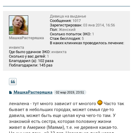
Девица на выданье
Сообщения:
1017
Зарегистрирован:
03 янв 2014, 16:56
Пол:
Женский
Сколько попыток ЭКО:
1
МашкаРастеряшка
Стаж бесплодия:
5
В каких клиниках проводилось лечение:
инвикта
Где было удачное ЭКО:
инвикта
Сколько у вас детей:
1
Благодарил (а):
102 раза
Поблагодарили:
145 раз
С
МашкаРастеряшка
02 мар 2019, 23:51
о
о
леналена - тут много зависит от многого
Часто так
б
щ
бывает в небольших городах, может семья где-то
е
давила, может быть еще целая куча чего-то там. У
н
и
знакомой есть сестра, которая половину жизни
е
живет в Америке (Маями), т.е. не деревня какая-то.