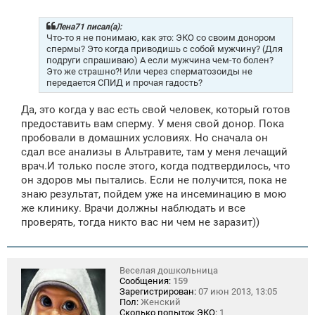
о
б
щ
Лена71 писал(а):
е
Что-то я не понимаю, как это: ЭКО со своим донором
н
спермы? Это когда приводишь с собой мужчину? (Для
и
подруги спрашиваю) А если мужчина чем-то болен?
е
Это же страшно?! Или через сперматозоиды не
передается СПИД и прочая гадость?
Да, это когда у вас есть свой человек, который готов
предоставить вам сперму. У меня свой донор. Пока
пробовали в домашних условиях. Но сначала он
сдал все анализы в Альтравите, там у меня лечащий
врач.И только после этого, когда подтвердилось, что
он здоров мы пытались. Если не получится, пока не
знаю результат, пойдем уже на инсеминацию в мою
же клинику. Врачи должны наблюдать и все
проверять, тогда никто вас ни чем не заразит))
Веселая дошкольница
Сообщения:
159
Зарегистрирован:
07 июн 2013, 13:05
Пол:
Женский
Сколько попыток ЭКО:
1