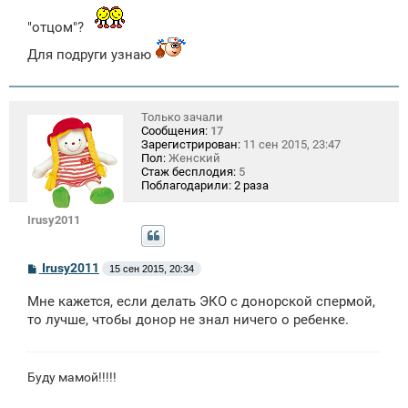
е
н
"отцом"?
и
е
Для подруги узнаю
Только зачали
Сообщения:
17
Зарегистрирован:
11 сен 2015, 23:47
Пол:
Женский
Стаж бесплодия:
5
Поблагодарили:
2 раза
Irusy2011
С
Irusy2011
15 сен 2015, 20:34
о
о
Мне кажется, если делать ЭКО с донорской спермой,
б
щ
то лучше, чтобы донор не знал ничего о ребенке.
е
н
и
е
Буду мамой!!!!!