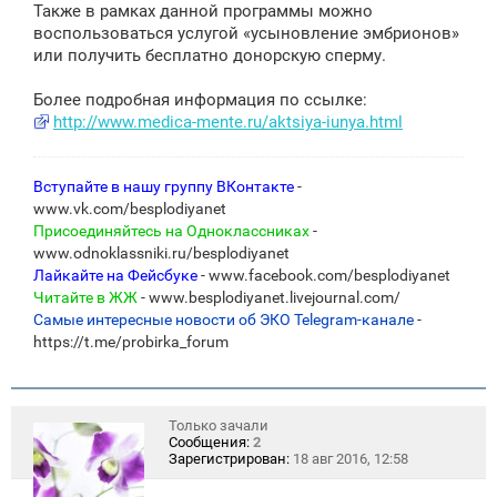
Также в рамках данной программы можно
воспользоваться услугой «усыновление эмбрионов»
или получить бесплатно донорскую сперму.
Более подробная информация по ссылке:
http://www.medica-mente.ru/aktsiya-iunya.html
Вступайте в нашу группу ВКонтакте
-
www.vk.com/besplodiyanet
Присоединяйтесь на Одноклассниках
-
www.odnoklassniki.ru/besplodiyanet
Лайкайте на Фейсбуке
- www.facebook.com/besplodiyanet
Читайте в ЖЖ
- www.besplodiyanet.livejournal.com/
Самые интересные новости об ЭКО Telegram-канале
-
https://t.me/probirka_forum
Только зачали
Сообщения:
2
Зарегистрирован:
18 авг 2016, 12:58