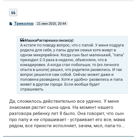
С
Триколор
21 июн 2015, 20:44
о
о
б
щ
МашкаРастеряшка писал(а):
е
А кстати по поводу вопрос, что с папой. У меня подруга
н
родила для себя, у папы другая семья хотя живут в
и
одном микрорайоне. Когда сын был маленький, "папа"
е
приходил 2-3 раза в неделю, объясняли, что в
комадировке. А когда стал побольше, то (из личного
опыта в школе) решил, что родители развелись. И так
вопрос решился сам собой. Сейчас может даже и
половина разведена. Хотя и удобно- развелись и папа
живет в другом городе. Если вообще будет
спрашивать.
Да, сложилось действительно все удачно. У меня
знакомая растит сына одна. На момент нашего
разговора ребенку лет 8 было. Она говорит, что сын
про папу и не спрашивает - устраивает его все, мама
рядом, все прихоти исполняет, зачем, мол, папа-то...