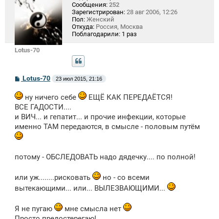
Сообщения:
252
Зарегистрирован:
28 авг 2006, 12:26
Пол:
Женский
Откуда:
Россия, Москва
Поблагодарили:
1 раз
Lotus-70
С
Lotus-70
23 июл 2015, 21:16
о
о
ну ничего себе
ЕЩЁ КАК ПЕРЕДАЁТСЯ!
б
щ
ВСЕ ГАДОСТИ....
е
и ВИЧ... и гепатит... и прочие инфекции, которые
н
и
именно ТАМ передаются, в смысле - половым путём
е
потому - ОБСЛЕДОВАТЬ надо дядечку.... по полной!
или уж........рисковать
но - со всеми
вытекающими... или... ВЫЛЕЗВАЮЩИМИ...
Я не пугаю
мне смысла нет
Просто предостерегаю!