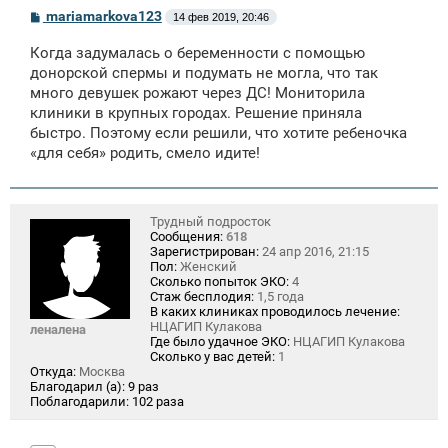
С
mariamarkova123
14 фев 2019, 20:46
о
о
Когда задумалась о беременности с помощью
б
щ
донорской спермы и подумать не могла, что так
е
много девушек рожают через ДС! Мониторила
н
клиники в крупных городах. Решение приняла
и
е
быстро. Поэтому если решили, что хотите ребеночка
«для себя» родить, смело идите!
Трудный подросток
Сообщения:
618
Зарегистрирован:
24 апр 2016, 21:15
Пол:
Женский
Сколько попыток ЭКО:
4
Стаж бесплодия:
1,5 года
В каких клиниках проводилось лечение:
НЦАГИП Кулакова
леналена
Где было удачное ЭКО:
НЦАГИП Кулакова
Сколько у вас детей:
1
Откуда:
Москва
Благодарил (а):
9 раз
Поблагодарили:
102 раза