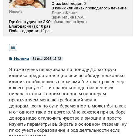
Стаж бесплодия:
8
В каких клиниках проводилось лечение:
Нелёна
Линия Жизни
(врач Ильина А.А.)
Где было удачное ЭКО:
обязательно будет
Благодарил (а):
10 раз
Поблагодарили:
12 раз
С
Нелёна
31 июл 2015, 11:42
о
о
Я тоже очень переживала по поводу ДС которую
б
щ
клиника предоставляет,но сейчас обойдя несколько
е
клиник пообщавшись с врачами "не так страшен черт
н
как его рисуют".... и правильно одна из девочек
и
е
писала что мы к своим половым партнерам
предъявляем меньше требований чем к
донорам...хотя по сути беременность может быть как
и от одного так и от другого.Мне кажется при выборе
донора надо отключить чувства и эмоции и просто
изучать параметры выбирать в основном глазами, ну
плюс учесть образование и род деятельности если