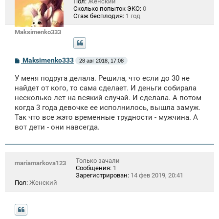
Пол:
Женский
Сколько попыток ЭКО:
0
Стаж бесплодия:
1 год
Maksimenko333
С
Maksimenko333
28 авг 2018, 17:08
о
о
У меня подруга делала. Решила, что если до 30 не
б
щ
найдет от кого, то сама сделает. И деньги собирала
е
несколько лет на всякий случай. И сделала. А потом
н
когда 3 года девочке ее исполнилось, вышла замуж.
и
е
Так что все жэто временные трудности - мужчина. А
вот дети - они навсегда.
Только зачали
mariamarkova123
Сообщения:
1
Зарегистрирован:
14 фев 2019, 20:41
Пол:
Женский