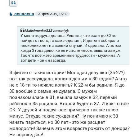
С
леналена
20 фев 2019, 15:59
о
о
б
щ
Maksimenko333 писал(а):
е
У меня подруга делала. Решила, что если до 30 не
н
найдет от кого, то сама сделает. И деньги собирала
и
несколько лет на всякий случай. И сделала. А потом
е
когда 3 года девочке ее исполнилось, вышла замуж.
Так что все жэто временные трудности - мужчина. А
вот дети - они навсегда.
Я фигею с таких историй! Молодая девушка (25-27?)
вот так рассуждала, копила деньги к 30 годам? А что
не с 18-ти то начала копить? К 22-м бы родила. Я до
30 вообще о семье не думала. С мужем
познакомилась в 31, вышла замуж в 32, первый
ребёнок в 35 родился. Второй будет в 37. И как-то все
ОК. У друзей и подруг все примерно так же плюс-
минус. Откуда такие суждения? Ну понимаю к 38
начать париться, но 30 лет - это же расцвет
молодости! Зачем в этом возрасте рожать от донора?
Не сорокед же!