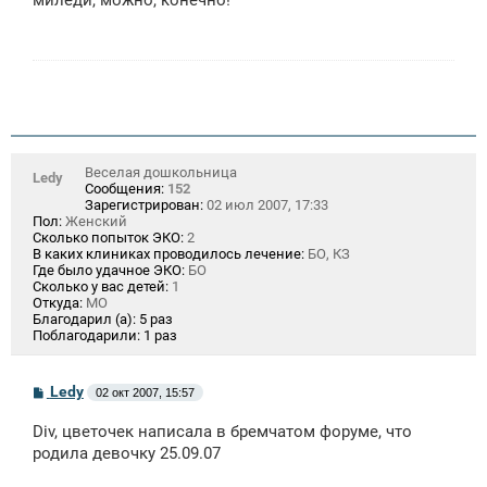
б
щ
е
н
и
е
Веселая дошкольница
Ledy
Сообщения:
152
Зарегистрирован:
02 июл 2007, 17:33
Пол:
Женский
Сколько попыток ЭКО:
2
В каких клиниках проводилось лечение:
БО, КЗ
Где было удачное ЭКО:
БО
Сколько у вас детей:
1
Откуда:
МО
Благодарил (а):
5 раз
Поблагодарили:
1 раз
С
Ledy
02 окт 2007, 15:57
о
о
Div, цветочек написала в бремчатом форуме, что
б
щ
родила девочку 25.09.07
е
н