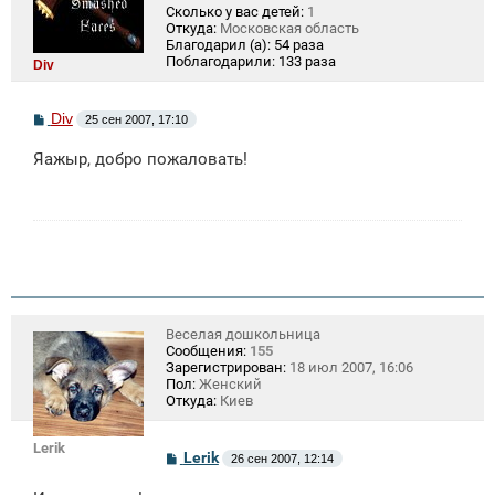
Сколько у вас детей:
1
Откуда:
Московская область
Благодарил (а):
54 раза
Поблагодарили:
133 раза
Div
С
Div
25 сен 2007, 17:10
о
о
Яажыр, добро пожаловать!
б
щ
е
н
и
е
Веселая дошкольница
Сообщения:
155
Зарегистрирован:
18 июл 2007, 16:06
Пол:
Женский
Откуда:
Киев
Lerik
С
Lerik
26 сен 2007, 12:14
о
о