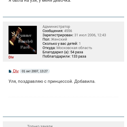
Я была на узи, у меня девочка.
б
щ
е
н
и
е
Администратор
Сообщения:
4556
Зарегистрирован:
31 июл 2006, 12:43
Пол:
Женский
Сколько у вас детей:
1
Откуда:
Московская область
Благодарил (а):
54 раза
Поблагодарили:
133 раза
Div
С
Div
01 окт 2007, 13:27
о
о
Уля, поздравляю с принцессой. Добавила.
б
щ
е
н
и
е
Только зачали