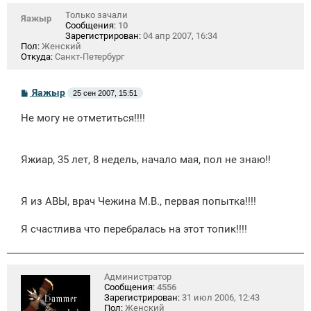
Только зачали
Яажыр
Сообщения:
10
Зарегистрирован:
04 апр 2007, 16:34
Пол:
Женский
Откуда:
Санкт-Петербург
С
Яажыр
25 сен 2007, 15:51
о
о
Не могу не отметиться!!!!
б
щ
е
н
Яжиар, 35 лет, 8 недель, начало мая, пол не знаю!!
и
е
Я из АВЫ, врач Чежина М.В., первая попытка!!!!
Я счастлива что перебралась на этот топик!!!!
Администратор
Сообщения:
4556
Зарегистрирован:
31 июл 2006, 12:43
Пол:
Женский