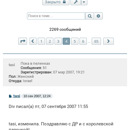
Закрыто
Поиск
Расширенный п
2269 сообщений
Страница
4
из
65
1
2
3
4
5
6
65
…
Пред.
След.
Пока в пеленках
tasi
Сообщения:
51
Зарегистрирован:
07 мар 2007, 19:21
Пол:
Женский
Откуда:
Israel
С
tasi
10 сен 2007, 12:24
о
о
Div писал(а) пт, 07 сентября 2007 11:55
б
щ
е
н
tasi, изменила. Поздравляю с ДР и с королевской
и
е
парочкой!