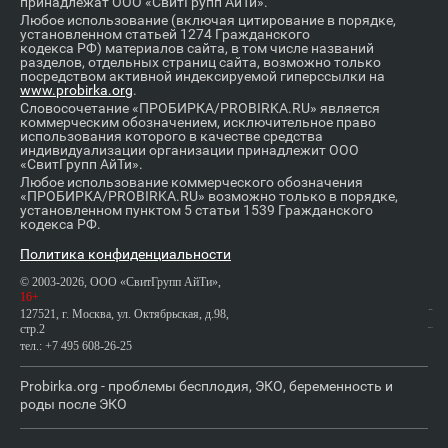
принадлежат ООО «СвитГрупп АйТи».
Любое использование (включая цитирование в порядке,
установленном статьей 1274 Гражданского
кодекса РФ) материалов сайта, в том числе названий
разделов, отдельных страниц сайта, возможно только
посредством активной индексируемой гиперссылки на
www.probirka.org
.
Словосочетание «ПРОБИРКА/PROBIRKA.RU» является
коммерческим обозначением, исключительное право
использования которого в качестве средства
индивидуализации организации принадлежит ООО
«СвитГрупп АйТи».
Любое использование коммерческого обозначения
«ПРОБИРКА/PROBIRKA.RU» возможно только в порядке,
установленном пунктом 5 статьи 1539 Гражданского
кодекса РФ.
Политика конфиденциальности
© 2003-2026, ООО «СвитГрупп АйТи»,
16+
127521, г. Москва, ул. Октябрьская, д.98,
стр.2
тел.: +7 495 608-26-25
Probirka.org - проблемы бесплодия, ЭКО, беременность и
роды после ЭКО