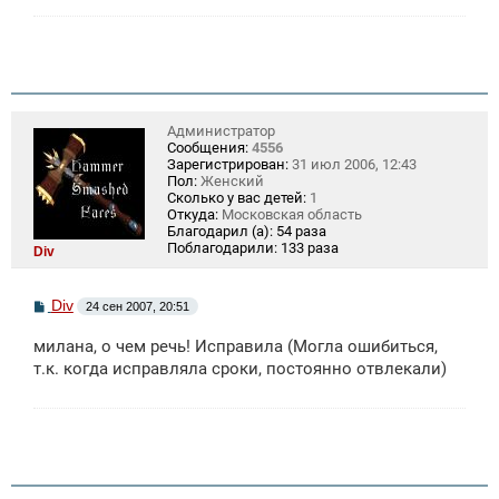
н
и
е
Администратор
Сообщения:
4556
Зарегистрирован:
31 июл 2006, 12:43
Пол:
Женский
Сколько у вас детей:
1
Откуда:
Московская область
Благодарил (а):
54 раза
Поблагодарили:
133 раза
Div
С
Div
24 сен 2007, 20:51
о
о
милана, о чем речь! Исправила (Могла ошибиться,
б
щ
т.к. когда исправляла сроки, постоянно отвлекали)
е
н
и
е