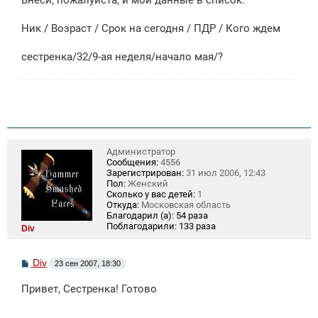
н
и
е
Ник / Возраст / Срок на сегодня / ПДР / Кого ждем
сестренка/32/9-ая неделя/начало мая/?
Администратор
Сообщения:
4556
Зарегистрирован:
31 июл 2006, 12:43
Пол:
Женский
Сколько у вас детей:
1
Откуда:
Московская область
Благодарил (а):
54 раза
Поблагодарили:
133 раза
Div
С
Div
23 сен 2007, 18:30
о
о
Привет, Сестренка! Готово
б
щ
е