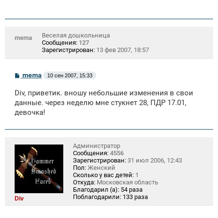
Веселая дошкольница
mema
Сообщения:
127
Зарегистрирован:
13 фев 2007, 18:57
С
mema
10 сен 2007, 15:33
о
о
Div, приветик. вношу небольшие изменения в свои
б
щ
данные. через неделю мне стукнет 28, ПДР 17.01,
е
девочка!
н
и
е
Администратор
Сообщения:
4556
Зарегистрирован:
31 июл 2006, 12:43
Пол:
Женский
Сколько у вас детей:
1
Откуда:
Московская область
Благодарил (а):
54 раза
Поблагодарили:
133 раза
Div