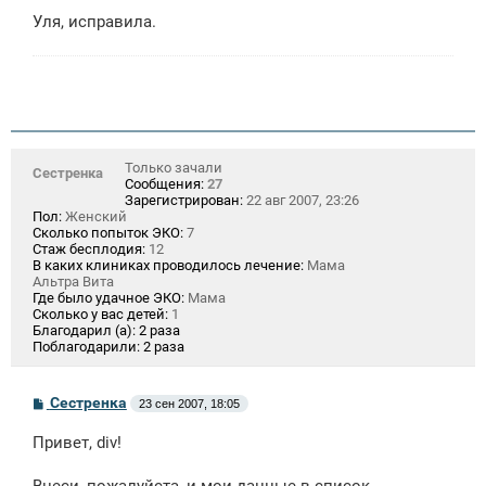
е
Уля, исправила.
Только зачали
Сестренка
Сообщения:
27
Зарегистрирован:
22 авг 2007, 23:26
Пол:
Женский
Сколько попыток ЭКО:
7
Стаж бесплодия:
12
В каких клиниках проводилось лечение:
Мама
Альтра Вита
Где было удачное ЭКО:
Мама
Сколько у вас детей:
1
Благодарил (а):
2 раза
Поблагодарили:
2 раза
С
Сестренка
23 сен 2007, 18:05
о
о
Привет, div!
б
щ
е
Внеси, пожалуйста, и мои данные в список.