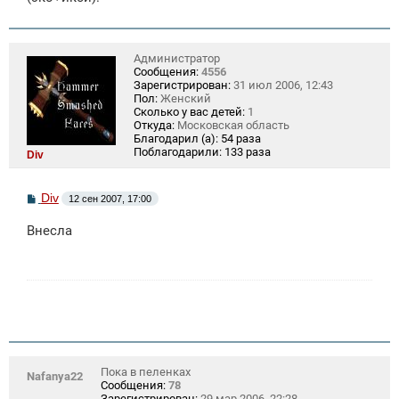
е
Администратор
Сообщения:
4556
Зарегистрирован:
31 июл 2006, 12:43
Пол:
Женский
Сколько у вас детей:
1
Откуда:
Московская область
Благодарил (а):
54 раза
Поблагодарили:
133 раза
Div
С
Div
12 сен 2007, 17:00
о
о
Внесла
б
щ
е
н
и
е
Пока в пеленках
Nafanya22
Сообщения:
78
Зарегистрирован:
29 мар 2006, 22:28