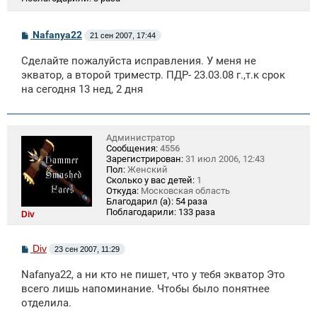
С
Nafanya22
21 сен 2007, 17:44
о
о
Сделайте пожалуйста исправления. У меня не
б
щ
экватор, а второй триместр. ПДР- 23.03.08 г.,т.к срок
е
на сегодня 13 нед, 2 дня
н
и
е
Администратор
Сообщения:
4556
Зарегистрирован:
31 июл 2006, 12:43
Пол:
Женский
Сколько у вас детей:
1
Откуда:
Московская область
Благодарил (а):
54 раза
Поблагодарили:
133 раза
Div
С
Div
23 сен 2007, 11:29
о
о
Nafanya22, а ни кто не пишет, что у тебя экватор Это
б
щ
всего лишь напоминание. Чтобы было понятнее
е
отделила.
н
и