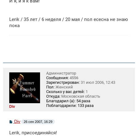
И я, и я к вам!
б
щ
е
н
Lerik / 35 лет / 6 неделя / 20 мая / пол есесна не знаю
и
е
пока
Администратор
Сообщения:
4556
Зарегистрирован:
31 июл 2006, 12:43
Пол:
Женский
Сколько у вас детей:
1
Откуда:
Московская область
Благодарил (а):
54 раза
Поблагодарили:
133 раза
Div
С
Div
26 сен 2007, 16:29
о
о
Lerik, присоединяйся!
б
щ