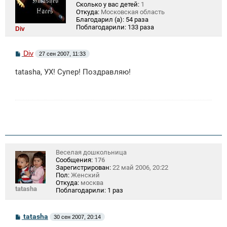
Сколько у вас детей:
1
Откуда:
Московская область
Благодарил (а):
54 раза
Поблагодарили:
133 раза
Div
С
Div
27 сен 2007, 11:33
о
о
tatasha, УХ! Супер! Поздравляю!
б
щ
е
н
и
е
Веселая дошкольница
Сообщения:
176
Зарегистрирован:
22 май 2006, 20:22
Пол:
Женский
Откуда:
москва
tatasha
Поблагодарили:
1 раз
С
tatasha
30 сен 2007, 20:14
о