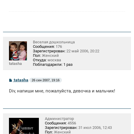
е
н
и
е
Веселая дошкольница
Сообщения:
176
Зарегистрирован:
22 май 2006, 20:22
Пол:
Женский
Откуда:
москва
tatasha
Поблагодарили:
1 раз
С
tatasha
26 сен 2007, 19:16
о
о
Div, напиши мне, пожалуйста, девочка и мальчик!
б
щ
е
н
и
е
Администратор
Сообщения:
4556
Зарегистрирован:
31 июл 2006, 12:43
Пол:
Женский