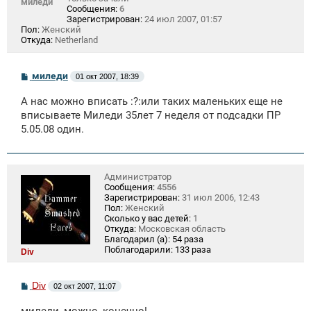
миледи
Сообщения:
6
Зарегистрирован:
24 июл 2007, 01:57
Пол:
Женский
Откуда:
Netherland
С
миледи
01 окт 2007, 18:39
о
о
А нас можно вписать :?:или таких маленьких еще не
б
щ
вписываете Миледи 35лет 7 неделя от подсадки ПР
е
5.05.08 один.
н
и
е
Администратор
Сообщения:
4556
Зарегистрирован:
31 июл 2006, 12:43
Пол:
Женский
Сколько у вас детей:
1
Откуда:
Московская область
Благодарил (а):
54 раза
Поблагодарили:
133 раза
Div
С
Div
02 окт 2007, 11:07
о
о
миледи, можно, конечно!