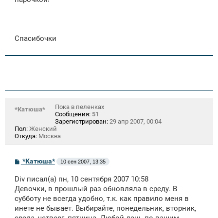
Спасибочки
Пока в пеленках
*Катюша*
Сообщения:
51
Зарегистрирован:
29 апр 2007, 00:04
Пол:
Женский
Откуда:
Москва
С
*Катюша*
10 сен 2007, 13:35
о
о
Div писал(а) пн, 10 сентября 2007 10:58
б
щ
Девочки, в прошлый раз обновляла в среду. В
е
субботу не всегда удобно, т.к. как правило меня в
н
инете не бывает. Выбирайте, понедельник, вторник,
и
е