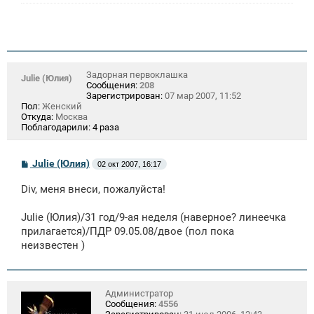
и
е
Задорная первоклашка
Julie (Юлия)
Сообщения:
208
Зарегистрирован:
07 мар 2007, 11:52
Пол:
Женский
Откуда:
Москва
Поблагодарили:
4 раза
С
Julie (Юлия)
02 окт 2007, 16:17
о
о
Div, меня внеси, пожалуйста!
б
щ
е
Julie (Юлия)/31 год/9-ая неделя (наверное? линеечка
н
прилагается)/ПДР 09.05.08/двое (пол пока
и
е
неизвестен )
Администратор
Сообщения:
4556