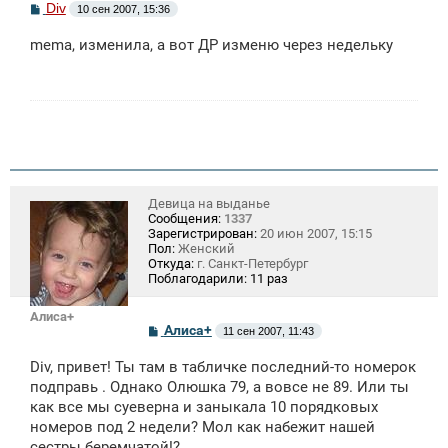
С
Div
10 сен 2007, 15:36
о
о
mema, изменила, а вот ДР изменю через недельку
б
щ
е
н
и
е
Девица на выданье
Сообщения:
1337
Зарегистрирован:
20 июн 2007, 15:15
Пол:
Женский
Откуда:
г. Санкт-Петербург
Поблагодарили:
11 раз
Алиса+
С
Алиса+
11 сен 2007, 11:43
о
о
Div, привет! Ты там в табличке последний-то номерок
б
щ
подправь . Однако Олюшка 79, а вовсе не 89. Или ты
е
как все мы суеверна и заныкала 10 порядковых
н
номеров под 2 недели? Мол как набежит нашей
и
е
сестры беремчатой!?