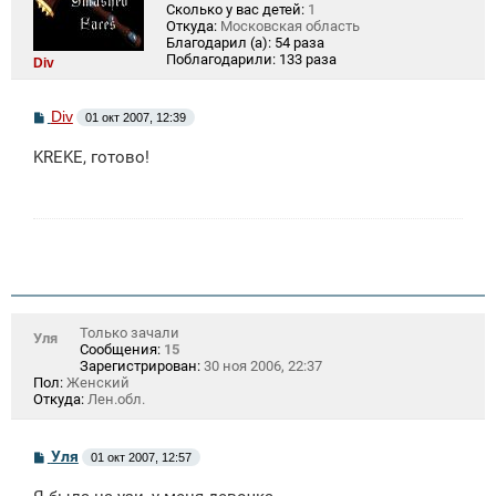
Сколько у вас детей:
1
Откуда:
Московская область
Благодарил (а):
54 раза
Поблагодарили:
133 раза
Div
С
Div
01 окт 2007, 12:39
о
о
KREKE, готово!
б
щ
е
н
и
е
Только зачали
Уля
Сообщения:
15
Зарегистрирован:
30 ноя 2006, 22:37
Пол:
Женский
Откуда:
Лен.обл.
С
Уля
01 окт 2007, 12:57
о
о