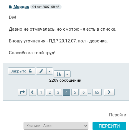
С
Мордик
04 окт 2007, 09:45
о
о
Div!
б
щ
е
Давно не отмечалась, но смотрю - я есть в списке.
н
и
е
Вношу уточнения - ПДР 20.12.07, пол - девочка.
Спасибо за твой труд!
Закрыто
2269 сообщений
Страница
4
из
65
1
2
3
4
5
6
65
…
Пред.
След.
Перейти