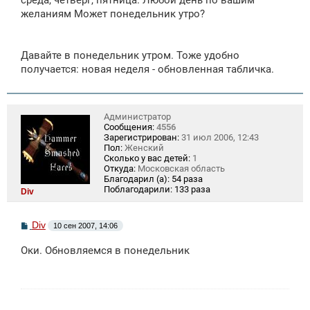
среда, четверг, пятница. Любой день по вашим
желаниям Может понедельник утро?
Давайте в понедельник утром. Тоже удобно
получается: новая неделя - обновленная табличка.
Администратор
Сообщения:
4556
Зарегистрирован:
31 июл 2006, 12:43
Пол:
Женский
Сколько у вас детей:
1
Откуда:
Московская область
Благодарил (а):
54 раза
Поблагодарили:
133 раза
Div
С
Div
10 сен 2007, 14:06
о
о
Оки. Обновляемся в понедельник
б
щ
е
н
и
е