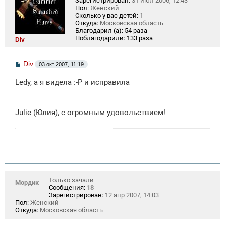
Зарегистрирован:
31 июл 2006, 12:43
Пол:
Женский
Сколько у вас детей:
1
Откуда:
Московская область
Благодарил (а):
54 раза
Поблагодарили:
133 раза
Div
С
Div
03 окт 2007, 11:19
о
о
Ledy, а я видела :-Р и исправила
б
щ
е
н
Julie (Юлия), с огромным удовольствием!
и
е
Только зачали
Мордик
Сообщения:
18
Зарегистрирован:
12 апр 2007, 14:03
Пол:
Женский
Откуда:
Московская область