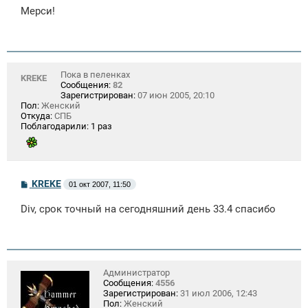
о
Мерси!
б
щ
е
н
и
е
Пока в пеленках
KREKE
Сообщения:
82
Зарегистрирован:
07 июн 2005, 20:10
Пол:
Женский
Откуда:
СПБ
Поблагодарили:
1 раз
С
KREKE
01 окт 2007, 11:50
о
о
Div, срок точный на сегодняшний день 33.4 спасибо
б
щ
е
н
и
е
Администратор
Сообщения:
4556
Зарегистрирован:
31 июл 2006, 12:43
Пол:
Женский