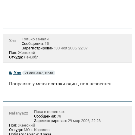
е
н
и
е
Только зачали
Уля
Сообщения:
15
Зарегистрирован:
30 ноя 2006, 22:37
Пол:
Женский
Откуда:
Лен.обл.
С
Уля
21 сен 2007, 15:30
о
о
Поправка: у меня всетаки один , пол незвестен.
б
щ
е
н
и
е
Пока в пеленках
Nafanya22
Сообщения:
78
Зарегистрирован:
29 мар 2006, 22:28
Пол:
Женский
Откуда:
МО г. Королев
Поблагодарили:
3 раза