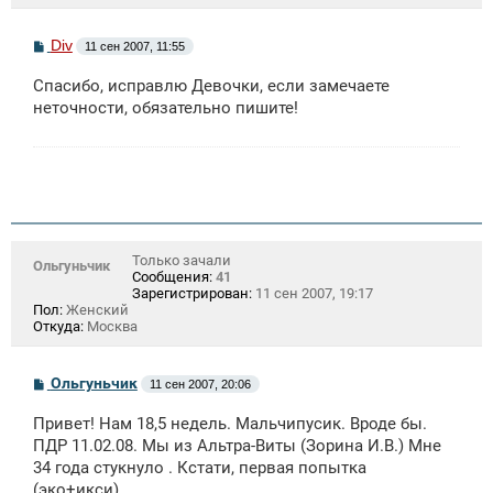
С
Div
11 сен 2007, 11:55
о
о
Спасибо, исправлю Девочки, если замечаете
б
щ
неточности, обязательно пишите!
е
н
и
е
Только зачали
Ольгуньчик
Сообщения:
41
Зарегистрирован:
11 сен 2007, 19:17
Пол:
Женский
Откуда:
Москва
С
Ольгуньчик
11 сен 2007, 20:06
о
о
Привет! Нам 18,5 недель. Мальчипусик. Вроде бы.
б
щ
ПДР 11.02.08. Мы из Альтра-Виты (Зорина И.В.) Мне
е
34 года стукнуло . Кстати, первая попытка
н
(эко+икси).
и