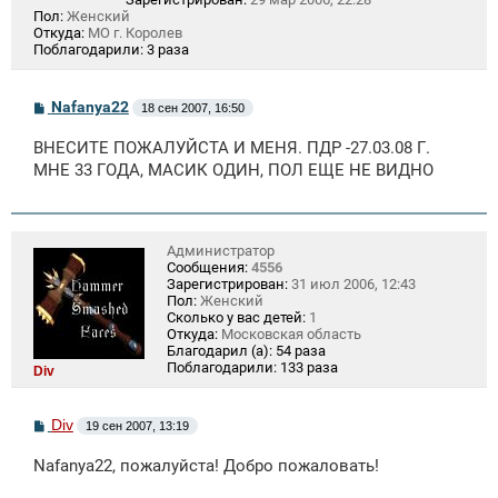
Пол:
Женский
Откуда:
МО г. Королев
Поблагодарили:
3 раза
С
Nafanya22
18 сен 2007, 16:50
о
о
ВНЕСИТЕ ПОЖАЛУЙСТА И МЕНЯ. ПДР -27.03.08 Г.
б
щ
МНЕ 33 ГОДА, МАСИК ОДИН, ПОЛ ЕЩЕ НЕ ВИДНО
е
н
и
е
Администратор
Сообщения:
4556
Зарегистрирован:
31 июл 2006, 12:43
Пол:
Женский
Сколько у вас детей:
1
Откуда:
Московская область
Благодарил (а):
54 раза
Поблагодарили:
133 раза
Div
С
Div
19 сен 2007, 13:19
о
о
Nafanya22, пожалуйста! Добро пожаловать!
б
щ