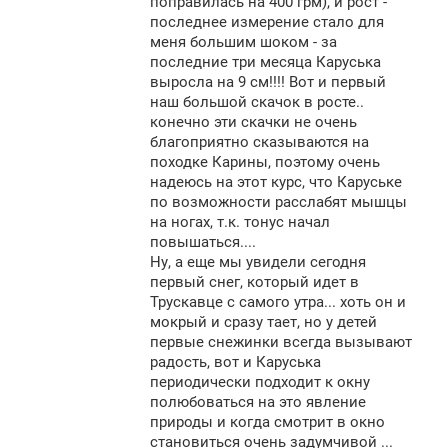
поправилась на 400 грм), и рост -
последнее измерение стало для
меня большим шоком - за
последние три месяца Каруська
выросла на 9 см!!!! Вот и первый
наш большой скачок в росте..
конечно эти скачки не очень
благоприятно сказываются на
походке Карины, поэтому очень
надеюсь на этот курс, что Каруське
по возможности расслабят мышцы
на ногах, т.к. тонус начал
повышаться....
Ну, а еще мы увидели сегодня
первый снег, который идет в
Трускавце с самого утра... хоть он и
мокрый и сразу тает, но у детей
первые снежинки всегда вызывают
радость, вот и Каруська
периодически подходит к окну
полюбоваться на это явление
природы и когда смотрит в окно
становиться очень задумчивой ...