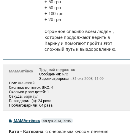
+ 50 грн
+ 50 грн
+ 100 грн
+ 20 грн
Огромное спасибо всем людям ,
которые продолжают верить в
Карину и помогают пройти этот
сложный путь к выздоровлению.
Трудный подросток
МАМАнтёнок
Сообщения:
672
Зарегистрирован:
31 окт 2008, 11:09
Пол:
Женский
Сколько попыток ЭКО:
4
Сколько у вас детей:
1
Откуда:
Барнаул
Благодарил (а):
24 раза
Поблагодарили:
64 раза
С
МАМАнтёнок
09 дек 2013, 09:45
о
о
Катя - Катерина
, с очередным курсом лечения.
б