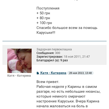
Поступления
+ 50 грн
+ 80 грн
+ 100 грн
Спасибо большое всем за помощь
Каруське!!!
Задорная первоклашка
Сообщения:
300
Зарегистрирован:
18 ноя 2011, 21:47
Благодарил (а):
9 раз
С
Катя - Катерина
28 ноя 2013, 13:48
Катя - Катерина
о
о
Всем привет.
б
щ
Рабочая неделя у Карины в самом
е
разгаре, но есть небольшие нюансы,
н
которые немного омрачают
и
е
настроение Каруськи. Вчера Карина
начала жаловаться на боль в