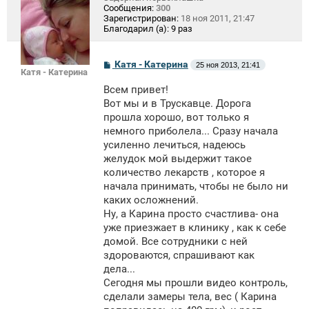
Сообщения:
300
Зарегистрирован:
18 ноя 2011, 21:47
Благодарил (а):
9 раз
С
Катя - Катерина
25 ноя 2013, 21:41
Катя - Катерина
о
о
Всем привет!
б
щ
Вот мы и в Трускавце. Дорога
е
прошла хорошо, вот только я
н
немного приболела... Сразу начала
и
е
усиленно лечиться, надеюсь
желудок мой выдержит такое
количество лекарств , которое я
начала принимать, чтобы не было ни
каких осложнений.
Ну, а Карина просто счастлива- она
уже приезжает в клинику , как к себе
домой. Все сотрудники с ней
здороваются, спрашивают как
дела...
Сегодня мы прошли видео контроль,
сделали замеры тела, вес ( Карина