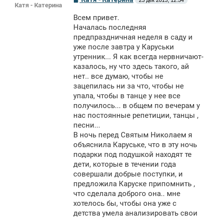
23 дек 2013, 12:54
Катя - Катерина
о
о
Всем привет.
б
щ
Началась последняя
е
предпраздничная неделя в саду и
н
уже после завтра у Каруськи
и
е
утренник... Я как всегда нервничают-
казалось, ну что здесь такого, ай
нет.. все думаю, чтобы не
зацепилась ни за что, чтобы не
упала, чтобы в танце у нее все
получилось... в общем по вечерам у
нас постоянные репетиции, танцы ,
песни...
В ночь перед Святым Николаем я
объяснила Каруське, что в эту ночь
подарки под подушкой находят те
дети, которые в течении года
совершали добрые поступки, и
предложила Каруске припомнить ,
что сделала доброго она.. мне
хотелось бы, чтобы она уже с
детства умела анализировать свои