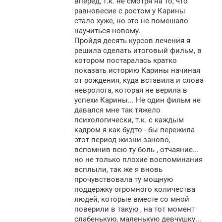
вперед, т.к. не смотря на то, что
равновесие с ростом у Карины
стало хуже, но это не помешало
научиться новому.
Пройдя десять курсов лечения я
решила сделать итоговый фильм, в
котором постаралась кратко
показать историю Карины начиная
от рождения, куда вставила и слова
невролога, которая не верила в
успехи Карины... Не один фильм не
давался мне так тяжело
психологически, т.к. с каждым
кадром я как будто - бы пережила
этот период жизни заново,
вспомнив всю ту боль , отчаяние...
но не только плохие воспоминания
всплыли, так же я вновь
прочувствовала ту мощную
поддержку огромного количества
людей, которые вместе со мной
поверили в такую , на тот момент
слабенькую, маленькую девчушку...