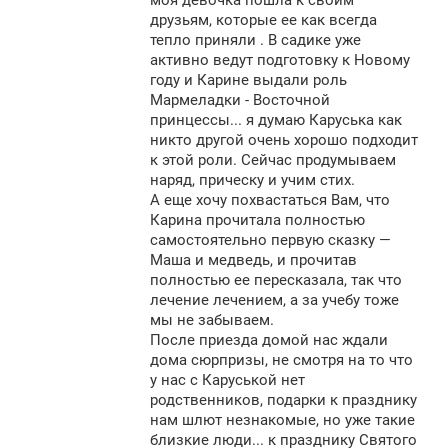
моя девочка пошла к своим
друзьям, которые ее как всегда
тепло приняли . В садике уже
активно ведут подготовку к Новому
году и Карине выдали роль
Мармеладки - Восточной
принцессы... я думаю Каруська как
никто другой очень хорошо подходит
к этой роли. Сейчас продумываем
наряд, прическу и учим стих.
А еще хочу похвастаться Вам, что
Карина прочитала полностью
самостоятельно первую сказку —
Маша и медведь, и прочитав
полностью ее пересказала, так что
лечение лечением, а за учебу тоже
мы не забываем.
После приезда домой нас ждали
дома сюрпризы, не смотря на то что
у нас с Каруськой нет
родственников, подарки к празднику
нам шлют незнакомые, но уже такие
близкие люди... к празднику Святого