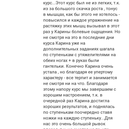
курс...Этот курс был не из легких, т.к.
и
е
из за большого скачка роста , тонус
в мышцах, как бы этого не хотелось -
повысился и каждое упражнение на
растяжку этих мышц вызывал в этот
раз у Карины болевые ощущения. Но
не смотря на это в последние дни
курса Карина уже на
дополнительных заданиях шагала
по ступенькам с утяжелителями на
обеих ногах + в руках были
гантельки. Конечно Карина очень
устала , но благодаря ее упертому
характеру - все терпит и занимается
не смотря ни на что. Благодаря
этому напору курс мы завершаем с
хорошим настроением, т.к. в
очередной раз Карина достигла
хороших результатов, и поднялась
по ступенькам поочередно ставя
ножки на каждую ступеньку...Для
нас это очень большой рывок