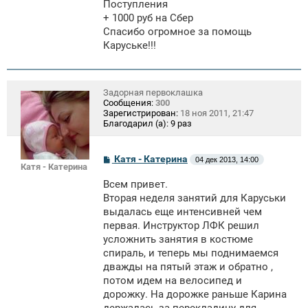
Поступления
+ 1000 руб на Сбер
Спасибо огромное за помощь
Каруське!!!
Задорная первоклашка
Сообщения:
300
Зарегистрирован:
18 ноя 2011, 21:47
Благодарил (а):
9 раз
С
Катя - Катерина
04 дек 2013, 14:00
Катя - Катерина
о
о
Всем привет.
б
щ
Вторая неделя занятий для Каруськи
е
выдалась еще интенсивней чем
н
первая. Инструктор ЛФК решил
и
е
усложнить занятия в костюме
спираль, и теперь мы поднимаемся
дважды на пятый этаж и обратно ,
потом идем на велосипед и
дорожку. На дорожке раньше Карина