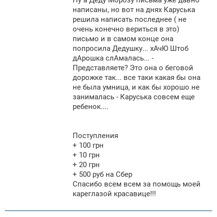
Ну а Деду Морозу письма уже давно
написаны, но вот на днях Каруська
решила написать последнее ( не
очень конечно вериться в это)
письмо и в самом конце она
попросила Дедушку... хАчЮ Штоб
дАрошка слАмалась... -
Представляете? Это она о беговой
дорожке так... все таки какая бы она
не была умница, и как бы хорошо не
занималась - Каруська совсем еще
ребенок....
Поступления
+ 100 грн
+ 10 грн
+ 20 грн
+ 500 руб на Сбер
Спасибо всем всем за помощь моей
кареглазой красавице!!!