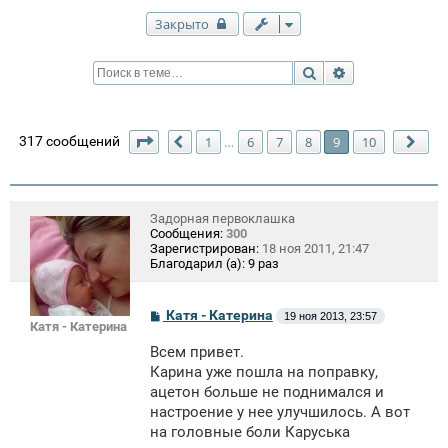
Закрыто
Поиск
Расширенный п
Страница
9
из
10
317 сообщений
1
6
7
8
9
10
…
Пред.
Сле
Задорная первоклашка
Сообщения:
300
Зарегистрирован:
18 ноя 2011, 21:47
Благодарил (а):
9 раз
С
Катя - Катерина
19 ноя 2013, 23:57
Катя - Катерина
о
о
Всем привет.
б
щ
Карина уже пошла на поправку,
е
ацетон больше не поднимался и
н
настроение у нее улучшилось. А вот
и
е
на головные боли Каруська