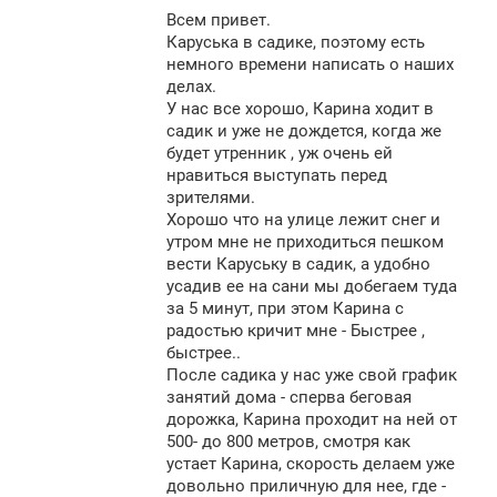
о
Всем привет.
б
щ
Каруська в садике, поэтому есть
е
немного времени написать о наших
н
делах.
и
е
У нас все хорошо, Карина ходит в
садик и уже не дождется, когда же
будет утренник , уж очень ей
нравиться выступать перед
зрителями.
Хорошо что на улице лежит снег и
утром мне не приходиться пешком
вести Каруську в садик, а удобно
усадив ее на сани мы добегаем туда
за 5 минут, при этом Карина с
радостью кричит мне - Быстрее ,
быстрее..
После садика у нас уже свой график
занятий дома - сперва беговая
дорожка, Карина проходит на ней от
500- до 800 метров, смотря как
устает Карина, скорость делаем уже
довольно приличную для нее, где -