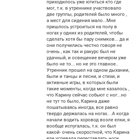
приходилось уже ютиться кто где
мог, т.к. в утреннике участвовало
две группы, родителей было много ,
а мест для сидения мало...Мне
пришлось устроиться на полу в
ногах у одних из родителей, чтобы
сделать хотя бы пару снимков... да и
они получились честно говоря не
очень , как так и ракурс был не
удачный, и освещение вечером уже
было не то... но не это главное..
Утренник прошел на одном дыхании,
были и танцы и песни, и стихи, и
активные игры, в которых были
такие моменты, когда мне казалось ,
что Карину сейчас собьют с ног...но
не тут то было, Карина даже
пошатываясь иногда, все равно
твердо держалась на ногах.. .А когда
начали водить хоровод возле елки, я
вообще испугалась, т.к. он был
какой- очень скоростной, что Карина
еле успевала переставлять ноги