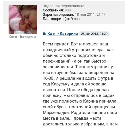
Задорная первоклашка
Сообщения:
300
Зарегистрирован:
18 ноя 2011, 21:47
Благодарил (а):
9 раз
С
Катя - Катерина
26 дек 2013, 21:20
Катя - Катерина
о
о
Всем привет. Вот и прошел наш
б
щ
праздничный утренник вчера.. как
е
обычно столько подготовки и
н
переживаний - а он так быстро
и
е
заканчивается. Так как утренник у
нас в группе был запланирован на
16-00 , я решила не водить с утра в
сад Каруську и дала ей хорошо
выспаться. После обеда сделав
прическу, мы отправились в садик
где уже полностью Карина приняла
свой образ - восточной принцессы
Мармеладки. Родители заняли свои
места в зале... правда места
достались только избранным, а нам