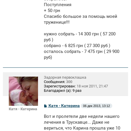
Поступления
+ 50 грн
Спасибо большое за помощь моей
труженице!!!
нужно собрать - 14 300 грн ( 57 200
руб )
собрано - 6 825 грн ( 27 300 руб )
осталось собрать - 7 475 грн ( 29 900
руб)
Задорная первоклашка
Сообщения:
300
Зарегистрирован:
18 ноя 2011, 21:47
Благодарил (а):
9 раз
С
Катя - Катерина
06 дек 2013, 13:12
Катя - Катерина
о
о
Вот и пролетели две недели нашего
б
щ
лечения в Трускавце... Даже не
е
вериться, что Карина прошла уже 10
н