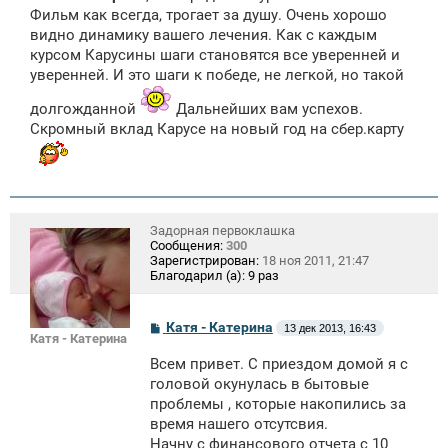
щ
Фильм как всегда, трогает за душу. Очень хорошо
е
видно динамику вашего лечения. Как с каждым
н
курсом Карусины шаги становятся все уверенней и
и
е
уверенней. И это шаги к победе, не легкой, но такой
долгожданной
Дальнейших вам успехов.
Скромный вклад Карусе на новый год на сбер.карту
Задорная первоклашка
Сообщения:
300
Зарегистрирован:
18 ноя 2011, 21:47
Благодарил (а):
9 раз
С
Катя - Катерина
13 дек 2013, 16:43
Катя - Катерина
о
о
Всем привет. С приездом домой я с
б
щ
головой окунулась в бытовые
е
проблемы , которые накопились за
н
время нашего отсутсвия.
и
е
Начну с финансового отчета с 10