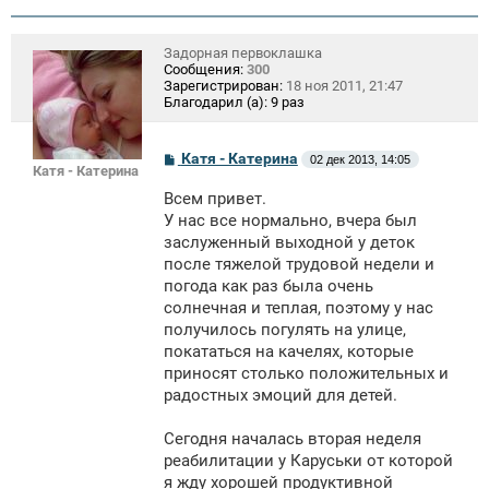
Задорная первоклашка
Сообщения:
300
Зарегистрирован:
18 ноя 2011, 21:47
Благодарил (а):
9 раз
С
Катя - Катерина
02 дек 2013, 14:05
Катя - Катерина
о
о
Всем привет.
б
щ
У нас все нормально, вчера был
е
заслуженный выходной у деток
н
после тяжелой трудовой недели и
и
е
погода как раз была очень
солнечная и теплая, поэтому у нас
получилось погулять на улице,
покататься на качелях, которые
приносят столько положительных и
радостных эмоций для детей.
Сегодня началась вторая неделя
реабилитации у Каруськи от которой
я жду хорошей продуктивной