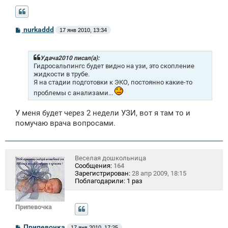
С
nurkaddd
17 янв 2010, 13:34
о
о
б
щ
Удача2010 писал(а):
е
Гидросальпингс будет видно на узи, это скопление
н
жидкости в трубе.
и
Я на стадии подготовки к ЭКО, постоянно какие-то
е
проблемы с анализами...
У меня будет через 2 недели УЗИ, вот я там то и
помучаю врача вопросами.
Веселая дошкольница
Сообщения:
164
Зарегистрирован:
28 апр 2009, 18:15
Поблагодарили:
1 раз
Припевочка
С
Припевочка
17 янв 2010, 17:25