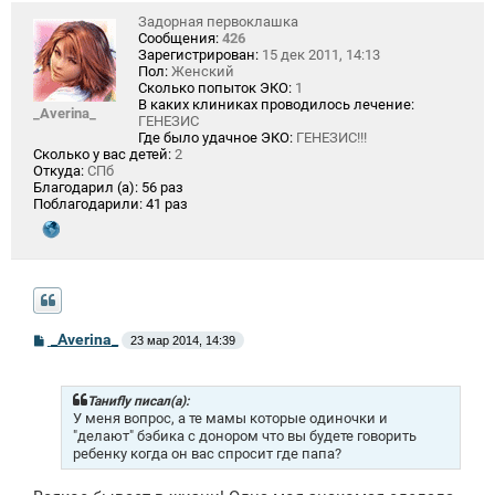
Задорная первоклашка
Сообщения:
426
Зарегистрирован:
15 дек 2011, 14:13
Пол:
Женский
Сколько попыток ЭКО:
1
В каких клиниках проводилось лечение:
_Averina_
ГЕНЕЗИС
Где было удачное ЭКО:
ГЕНЕЗИС!!!
Сколько у вас детей:
2
Откуда:
СПб
Благодарил (а):
56 раз
Поблагодарили:
41 раз
С
_Averina_
23 мар 2014, 14:39
о
о
б
щ
Таниfly писал(а):
е
У меня вопрос, а те мамы которые одиночки и
н
"делают" бэбика с донором что вы будете говорить
и
ребенку когда он вас спросит где папа?
е