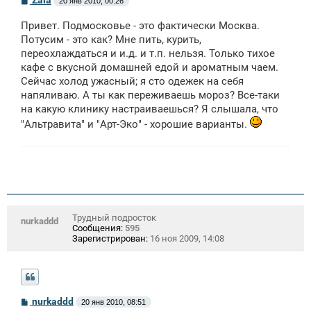
Zaia
20 янв 2010, 00:26
о
о
Привет. Подмосковье - это фактически Москва.
б
щ
Потусим - это как? Мне пить, курить,
е
переохлаждаться и и.д. и т.п. нельзя. Только тихое
н
кафе с вкусной домашней едой и ароматным чаем.
и
е
Сейчас холод ужасный; я сто одежек на себя
напяливаю. А ты как переживаешь мороз? Все-таки
на какую клинику настраиваешься? Я слышала, что
"Альтравита" и "Арт-Эко" - хорошие варианты.
Трудный подросток
nurkaddd
Сообщения:
595
Зарегистрирован:
16 ноя 2009, 14:08
С
nurkaddd
20 янв 2010, 08:51
о