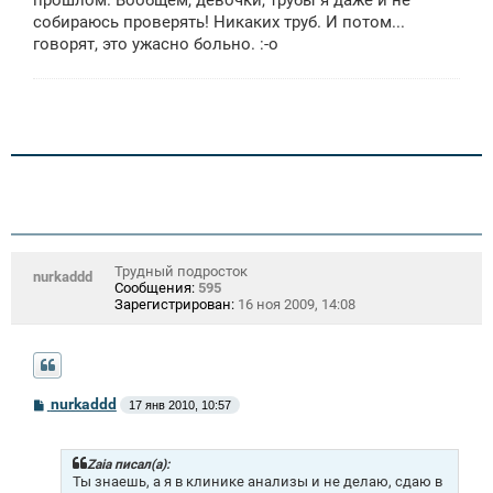
прошлом. Вообщем, девочки, трубы я даже и не
е
собираюсь проверять! Никаких труб. И потом...
говорят, это ужасно больно. :-о
Трудный подросток
nurkaddd
Сообщения:
595
Зарегистрирован:
16 ноя 2009, 14:08
С
nurkaddd
17 янв 2010, 10:57
о
о
б
щ
Zaia писал(а):
е
Ты знаешь, а я в клинике анализы и не делаю, сдаю в