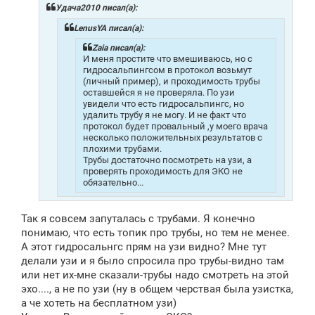
щ
Удача2010 писал(а):
е
н
LenusYA писал(а):
и
е
Zaia писал(а):
И меня простите что вмешиваюсь, но с
гидросальпингсом в протокол возьмут
(личный пример), и проходимость трубы
оставшейся я не проверяла. По узи
увидели что есть гидросальпингс, но
удалить трубу я не могу. И не факт что
протокол будет провальный ,у моего врача
несколько положительных результатов с
плохими трубами.
Трубы достаточно посмотреть на узи, а
проверять проходимость для ЭКО не
обязательно...
Так я совсем запуталась с трубами. Я конечно
понимаю, что есть топик про трубы, но тем не менее.
А этот гидросальнгс прям на узи видно? Мне тут
делали узи и я было спросила про трубы-видно там
или нет их-мне сказали-трубы надо смотреть на этой
эхо...., а не по узи (ну в общем черствая была узистка,
а че хотеть на бесплатном узи)