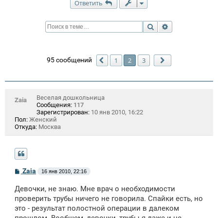
Ответить
Поиск
Расширенный п
95 сообщений
1
2
3
Пред.
След.
Веселая дошкольница
Zaia
Сообщения:
117
Зарегистрирован:
10 янв 2010, 16:22
Пол:
Женский
Откуда:
Москва
С
Zaia
16 янв 2010, 22:16
о
о
Девочки, не знаю. Мне врач о необходимости
б
щ
проверить трубы ничего не говорила. Спайки есть, но
е
это - результат полостной операции в далеком
н
и