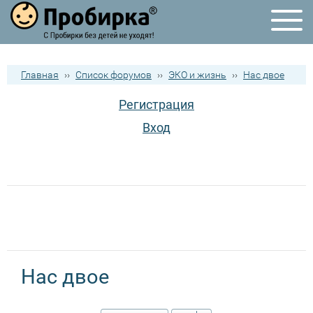
Главная
››
Список форумов
››
ЭКО и жизнь
››
Нас двое
Регистрация
Вход
Нас двое