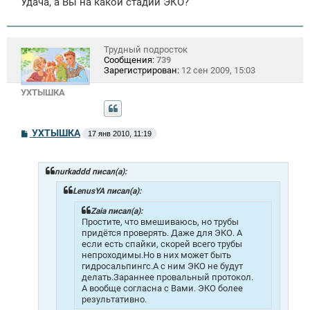
Удача, а Вы на какой стадии ЭКО?
Трудный подросток
Сообщения:
739
Зарегистрирован:
12 сен 2009, 15:03
УХТЫШКА
С
УХТЫШКА
17 янв 2010, 11:19
о
о
б
щ
nurkaddd писал(а):
е
н
LenusYA писал(а):
и
е
Zaia писал(а):
Простите, что вмешиваюсь, но трубы
придётся проверять. Даже для ЭКО. А
если есть спайки, скорей всего трубы
непроходимы.Но в них может быть
гидросальпингс.А с ним ЭКО не будут
делать.Зараннее провальный протокол.
А вообще согласна с Вами. ЭКО более
результативно.