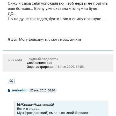
Сижу и сама себя успокаиваю, чтоб нервы не портить
еще больше... Врачу уже сказала что нужна будет
ДС...
Но на душе так гадко, будто нож в спину воткнули....
Я фея. Могу фейкануть, а могу и зафеячить
Трудный подросток
nurkaddd
Сообщения:
595
Зарегистрирован:
16 ноя 2009, 14:08
С
nurkaddd
25 мар 2010, 08:10
о
о
б
щ
ЖдущаяЧуда писал(а):
е
Вот и я сюда....
н
Муж (гражданский) вместе со мной боролся с
и