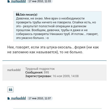
С
nurkaddd
17 янв 2010, 11:03
о
о
б
щ
Zaia писал(а):
е
Девочки, не знаю. Мне врач о необходимости
н
проверить трубы ничего не говорила. Спайки есть, но
и
это - результат полостной операции в далеком
е
прошлом. Вообщем, девочки, трубы я даже и не
собираюсь проверять! Никаких труб. И потом... говорят,
это ужасно больно. :-о
Нее, говорят, если эта штука-эхосаль...фория (ни как
не запомню как называется), то не больно.
Трудный подросток
nurkaddd
Сообщения:
595
Зарегистрирован:
16 ноя 2009, 14:08
С
nurkaddd
17 янв 2010, 11:07
о
о
б