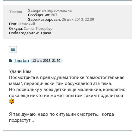
Задорная первоклашка
Tinatan
Сообщения:
207
Зарегистрирован:
26 дек 2010, 22:39
Пол:
Женский
Откуда:
Санкт-Петербург
Поблагодарили:
3 раза
С
Tinatan
13 апр 2013, 21:50
о
о
Удачи Вам!
б
щ
Посмотрите в предыдущем топике "самостоятельная
е
мама", периодически там обсуждается эта тема.
н
Но поскольку у всех детки еще маленькие, конкретно
и
е
пока еще никто не может опытом таким поделиться
Я так думаю, надо по ситуации смотреть... когда
подрастут...