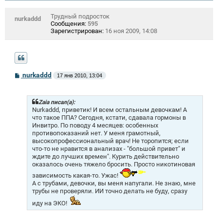
Трудный подросток
nurkaddd
Сообщения:
595
Зарегистрирован:
16 ноя 2009, 14:08
С
nurkaddd
17 янв 2010, 13:04
о
о
б
щ
Zaia писал(а):
е
Nurkaddd, приветик! И всем остальным девочкам! А
н
что такое ППА? Сегодня, кстати, сдавала гормоны в
и
Инвитро. По поводу 4 месяцев: особенных
е
противопоказаний нет. У меня грамотный,
высокопрофессиональный врач! Не торопится; если
что-то не нравится в анализах - "большой привет" и
ждите до лучших времен". Курить действительно
оказалось очень тяжело бросить. Просто никотиновая
зависимость какая-то. Ужас!
А с трубами, девочки, вы меня напугали. Не знаю, мне
трубы не проверяли. ИИ точно делать не буду, сразу
иду на ЭКО!