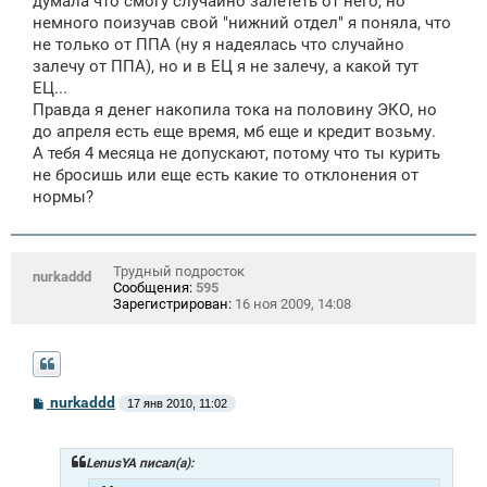
думала что смогу случайно залететь от него, но
немного поизучав свой "нижний отдел" я поняла, что
не только от ППА (ну я надеялась что случайно
залечу от ППА), но и в ЕЦ я не залечу, а какой тут
ЕЦ...
Правда я денег накопила тока на половину ЭКО, но
до апреля есть еще время, мб еще и кредит возьму.
А тебя 4 месяца не допускают, потому что ты курить
не бросишь или еще есть какие то отклонения от
нормы?
Трудный подросток
nurkaddd
Сообщения:
595
Зарегистрирован:
16 ноя 2009, 14:08
С
nurkaddd
17 янв 2010, 11:02
о
о
б
щ
LenusYA писал(а):
е