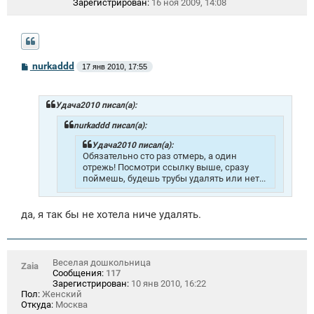
Зарегистрирован:
16 ноя 2009, 14:08
С
nurkaddd
17 янв 2010, 17:55
о
о
б
щ
Удача2010 писал(а):
е
н
nurkaddd писал(а):
и
е
Удача2010 писал(а):
Обязательно сто раз отмерь, а один
отрежь! Посмотри ссылку выше, сразу
поймешь, будешь трубы удалять или нет...
да, я так бы не хотела ниче удалять.
Веселая дошкольница
Zaia
Сообщения:
117
Зарегистрирован:
10 янв 2010, 16:22
Пол:
Женский
Откуда:
Москва