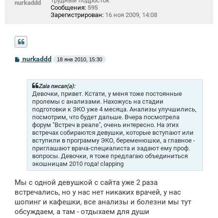
Трудный подросток
nurkaddd
Сообщения:
595
Зарегистрирован:
16 ноя 2009, 14:08
С
nurkaddd
18 янв 2010, 15:30
о
о
б
щ
Zaia писал(а):
е
Девочки, привет. Кстати, у меня тоже постоянные
н
пролемы с анализами. Нахожусь на стадии
и
подготовки к ЭКО уже 4 месяца. Анализы улучшились,
е
посмотрим, что будет дальше. Вчера посмотрела
форум "Встреч в реале", очень интересно. На этих
встречах собираются девушки, которые вступают или
вступили в программу ЭКО, беременюшки, а главное -
приглашают врача-специалиста и задают ему проф.
вопросы. Девочки, я тоже предлагаю объединиться
экошницам 2010 года! clapping
Мы с одной девушкой с сайта уже 2 раза
встречались, но у нас нет никаких врачей, у нас
шопинг и кафешки, все анализы и болезни мы тут
обсуждаем, а там - отдыхаем для души