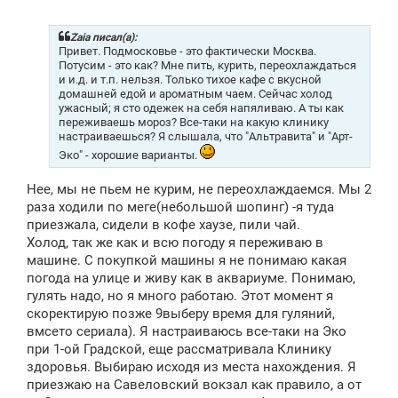
о
б
щ
Zaia писал(а):
е
Привет. Подмосковье - это фактически Москва.
н
Потусим - это как? Мне пить, курить, переохлаждаться
и
и и.д. и т.п. нельзя. Только тихое кафе с вкусной
е
домашней едой и ароматным чаем. Сейчас холод
ужасный; я сто одежек на себя напяливаю. А ты как
переживаешь мороз? Все-таки на какую клинику
настраиваешься? Я слышала, что "Альтравита" и "Арт-
Эко" - хорошие варианты.
Нее, мы не пьем не курим, не переохлаждаемся. Мы 2
раза ходили по меге(небольшой шопинг) -я туда
приезжала, сидели в кофе хаузе, пили чай.
Холод, так же как и всю погоду я переживаю в
машине. С покупкой машины я не понимаю какая
погода на улице и живу как в аквариуме. Понимаю,
гулять надо, но я много работаю. Этот момент я
скоректирую позже 9выберу время для гуляний,
вмсето сериала). Я настраиваюсь все-таки на Эко
при 1-ой Градской, еще рассматривала Клинику
здоровья. Выбираю исходя из места нахождения. Я
приезжаю на Савеловский вокзал как правило, а от