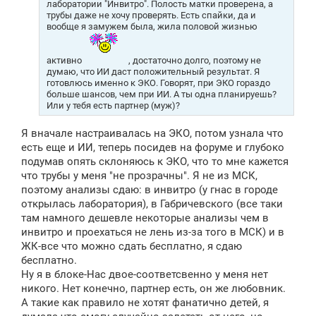
н
лаборатории "Инвитро". Полость матки проверена, а
и
трубы даже не хочу проверять. Есть спайки, да и
е
вообще я замужем была, жила половой жизнью
активно
, достаточно долго, поэтому не
думаю, что ИИ даст положительный результат. Я
готовлюсь именно к ЭКО. Говорят, при ЭКО гораздо
больше шансов, чем при ИИ. А ты одна планируешь?
Или у тебя есть партнер (муж)?
Я вначале настраивалась на ЭКО, потом узнала что
есть еще и ИИ, теперь посидев на форуме и глубоко
подумав опять склоняюсь к ЭКО, что то мне кажется
что трубы у меня "не прозрачны". Я не из МСК,
поэтому анализы сдаю: в инвитро (у гнас в городе
открылась лаборатория), в Габричевского (все таки
там намного дешевле некоторые анализы чем в
инвитро и проехаться не лень из-за того в МСК) и в
ЖК-все что можно сдать бесплатно, я сдаю
бесплатно.
Ну я в блоке-Нас двое-соответсвенно у меня нет
никого. Нет конечно, партнер есть, он же любовник.
А такие как правило не хотят фанатично детей, я