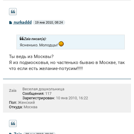
С
nurkaddd
19 янв 2010, 08:24
о
о
б
щ
Zaia писал(а):
е
Ясненько. Молодцы!
н
и
е
Ты ведь из Москвы?
Я из подмосковья, но частенько бываю в Москве, так
что если есть желание-потусим!!!!!
Веселая дошкольница
Zaia
Сообщения:
117
Зарегистрирован:
10 янв 2010, 16:22
Пол:
Женский
Откуда:
Москва
С