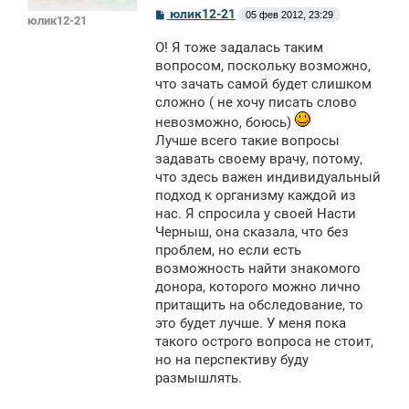
С
юлик12-21
05 фев 2012, 23:29
юлик12-21
о
о
О! Я тоже задалась таким
б
щ
вопросом, поскольку возможно,
е
что зачать самой будет слишком
н
сложно ( не хочу писать слово
и
е
невозможно, боюсь)
Лучше всего такие вопросы
задавать своему врачу, потому,
что здесь важен индивидуальный
подход к организму каждой из
нас. Я спросила у своей Насти
Черныш, она сказала, что без
проблем, но если есть
возможность найти знакомого
донора, которого можно лично
притащить на обследование, то
это будет лучше. У меня пока
такого острого вопроса не стоит,
но на перспективу буду
размышлять.