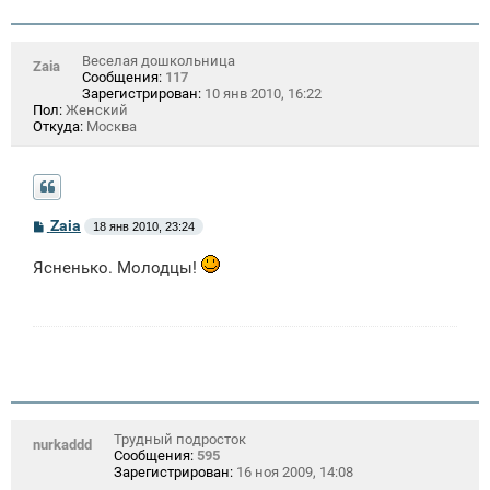
Веселая дошкольница
Zaia
Сообщения:
117
Зарегистрирован:
10 янв 2010, 16:22
Пол:
Женский
Откуда:
Москва
С
Zaia
18 янв 2010, 23:24
о
о
Ясненько. Молодцы!
б
щ
е
н
и
е
Трудный подросток
nurkaddd
Сообщения:
595
Зарегистрирован:
16 ноя 2009, 14:08