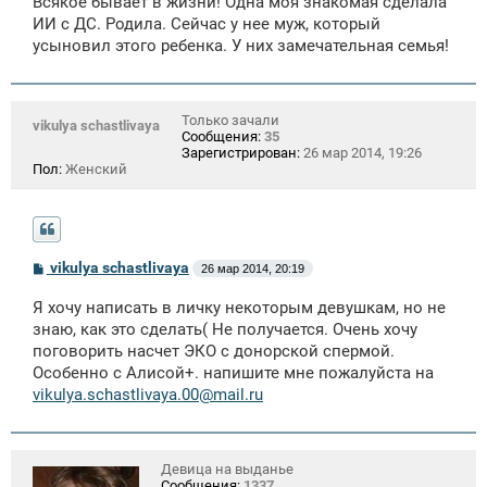
Всякое бывает в жизни! Одна моя знакомая сделала
ИИ с ДС. Родила. Сейчас у нее муж, который
усыновил этого ребенка. У них замечательная семья!
Только зачали
vikulya schastlivaya
Сообщения:
35
Зарегистрирован:
26 мар 2014, 19:26
Пол:
Женский
С
vikulya schastlivaya
26 мар 2014, 20:19
о
о
Я хочу написать в личку некоторым девушкам, но не
б
щ
знаю, как это сделать( Не получается. Очень хочу
е
поговорить насчет ЭКО с донорской спермой.
н
Особенно с Алисой+. напишите мне пожалуйста на
и
е
vikulya.schastlivaya.00@mail.ru
Девица на выданье
Сообщения:
1337