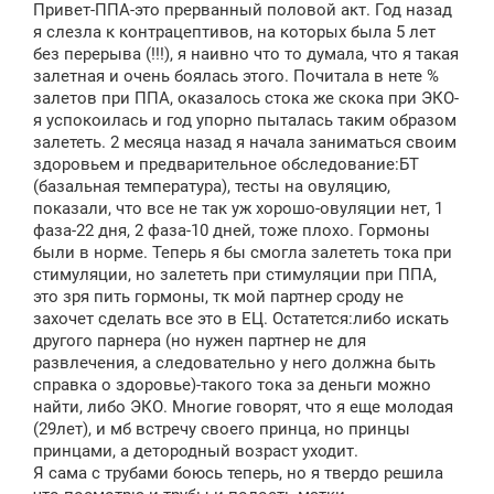
Привет-ППА-это прерванный половой акт. Год назад
я слезла к контрацептивов, на которых была 5 лет
без перерыва (!!!), я наивно что то думала, что я такая
залетная и очень боялась этого. Почитала в нете %
залетов при ППА, оказалось стока же скока при ЭКО-
я успокоилась и год упорно пыталась таким образом
залететь. 2 месяца назад я начала заниматься своим
здоровьем и предварительное обследование:БТ
(базальная температура), тесты на овуляцию,
показали, что все не так уж хорошо-овуляции нет, 1
фаза-22 дня, 2 фаза-10 дней, тоже плохо. Гормоны
были в норме. Теперь я бы смогла залететь тока при
стимуляции, но залететь при стимуляции при ППА,
это зря пить гормоны, тк мой партнер сроду не
захочет сделать все это в ЕЦ. Остатется:либо искать
другого парнера (но нужен партнер не для
развлечения, а следовательно у него должна быть
справка о здоровье)-такого тока за деньги можно
найти, либо ЭКО. Многие говорят, что я еще молодая
(29лет), и мб встречу своего принца, но принцы
принцами, а детородный возраст уходит.
Я сама с трубами боюсь теперь, но я твердо решила