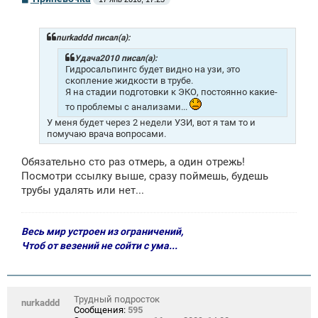
о
о
б
щ
nurkaddd писал(а):
е
н
Удача2010 писал(а):
и
Гидросальпингс будет видно на узи, это
е
скопление жидкости в трубе.
Я на стадии подготовки к ЭКО, постоянно какие-
то проблемы с анализами...
У меня будет через 2 недели УЗИ, вот я там то и
помучаю врача вопросами.
Обязательно сто раз отмерь, а один отрежь!
Посмотри ссылку выше, сразу поймешь, будешь
трубы удалять или нет...
Весь мир устроен из ограничений,
Чтоб от везений не сойти с ума...
Трудный подросток
nurkaddd
Сообщения:
595