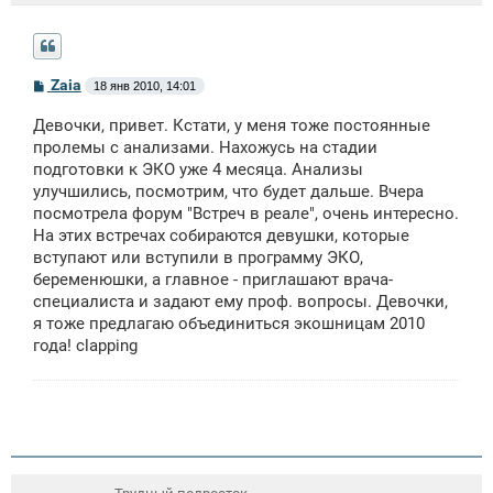
С
Zaia
18 янв 2010, 14:01
о
о
Девочки, привет. Кстати, у меня тоже постоянные
б
щ
пролемы с анализами. Нахожусь на стадии
е
подготовки к ЭКО уже 4 месяца. Анализы
н
улучшились, посмотрим, что будет дальше. Вчера
и
е
посмотрела форум "Встреч в реале", очень интересно.
На этих встречах собираются девушки, которые
вступают или вступили в программу ЭКО,
беременюшки, а главное - приглашают врача-
специалиста и задают ему проф. вопросы. Девочки,
я тоже предлагаю объединиться экошницам 2010
года! clapping