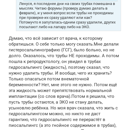
Ленуся, я последнее дни на своих трубах помешана в
мыслях. Читаю форумы (проверу думаю делать в
феврале), и у меня вопрос:если трубы не проходимы
при проверке-их сразу удаляют или как?
Потомучто я запуталась-одним сразу удалили, других
посылают либо на лапару либо на ЭКО.
Думаю, что всё зависит от врача, к которому
обратишься. О себе только могу сказать.Мне делали
гистеросальпинографию (ГСГ), было больно, но не
долго. Оказалось, что трубы НЕ проходимы. А потом
пошла к репродуктологу, он увидел в трубах
гидросальпингс (жидкость), поэтому сказал, что
нужно удалить трубы. И вообще, чего их хранить?
Только опасаться потом внематочной
беременности? Нет, мне этого не нужно. Потом ещё
эта жидкость может препятствовать нормальной
имплантации (со слов врача).Потом я решила, что
пусть трубы остаются, а ЭКО не стану делать,
усыновлю ребёнка. Но моя врач сказала, что жить с
гидросальпингсом можно, но никто не даст
гарантию, что гидросальпингс не перерастёт в
пиосальпингс (а это гнойное содержимое в трубах),