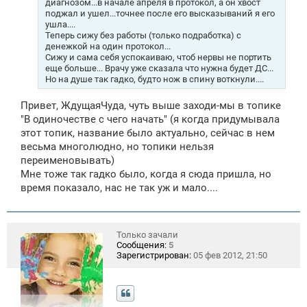
диагнозом...в начале апреля в протокол, а он хвост
е
поджал и ушел...точнее после его высказываний я его
ушла....
Теперь сижу без работы (только подработка) с
денежкой на один протокол...
Сижу и сама себя успокаиваю, чтоб нервы не портить
еще больше... Врачу уже сказала что нужна будет ДС...
Но на душе так гадко, будто нож в спину воткнули....
Привет, ЖдущаяЧуда, чуть выше заходи-мы в топике
"В одиночестве с чего начать" (я когда придумывала
этот топик, название было актуально, сейчас в нем
весьма многолюдно, но топики нельзя
переименовывать)
Мне тоже так гадко было, когда я сюда пришла, но
время показало, нас не так уж и мало....
Только зачали
Сообщения:
5
Зарегистрирован:
05 фев 2012, 21:50