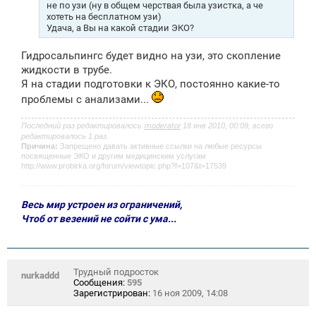
не по узи (ну в общем черствая была узистка, а че
хотеть на бесплатном узи)
Удача, а Вы на какой стадии ЭКО?
Гидросальпингс будет видно на узи, это скопление
жидкости в трубе.
Я на стадии подготовки к ЭКО, постоянно какие-то
проблемы с анализами...
Последний раз редактировалось
moderator
18 янв 2010, 00:09, всего
редактировалось 1 раз.
Причина:
Запрещено давать активные ссылки на любые ресурсы
посвященные ЭКО и другим медицинским услугам
http://www.probirka.org/forum/viewtopic.php?f=107&t=17539
Весь мир устроен из ограничений,
Чтоб от везений не сойти с ума...
Трудный подросток
nurkaddd
Сообщения:
595
Зарегистрирован:
16 ноя 2009, 14:08