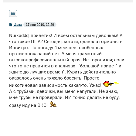
С
Zaia
17 янв 2010, 12:29
о
о
Nurkaddd, приветик! И всем остальным девочкам! А
б
щ
что такое ППА? Сегодня, кстати, сдавала гормоны в
е
Инвитро. По поводу 4 месяцев: особенных
н
противопоказаний нет. У меня грамотный,
и
е
высокопрофессиональный врач! Не торопится; если
что-то не нравится в анализах - "большой привет" и
ждите до лучших времен". Курить действительно
оказалось очень тяжело бросить. Просто
никотиновая зависимость какая-то. Ужас!
А с трубами, девочки, вы меня напугали. Не знаю,
мне трубы не проверяли. ИИ точно делать не буду,
сразу иду на ЭКО!