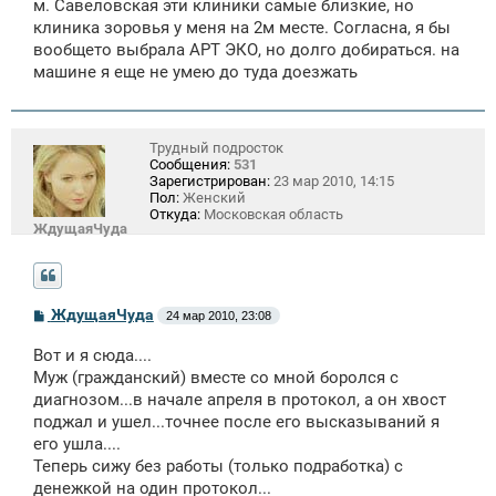
м. Савеловская эти клиники самые близкие, но
клиника зоровья у меня на 2м месте. Согласна, я бы
вообщето выбрала АРТ ЭКО, но долго добираться. на
машине я еще не умею до туда доезжать
Трудный подросток
Сообщения:
531
Зарегистрирован:
23 мар 2010, 14:15
Пол:
Женский
Откуда:
Московская область
ЖдущаяЧуда
С
ЖдущаяЧуда
24 мар 2010, 23:08
о
о
Вот и я сюда....
б
щ
Муж (гражданский) вместе со мной боролся с
е
диагнозом...в начале апреля в протокол, а он хвост
н
поджал и ушел...точнее после его высказываний я
и
е
его ушла....
Теперь сижу без работы (только подработка) с
денежкой на один протокол...