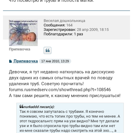
что посмотрю и трубы и полость матки.
Веселая дошкольница
Сообщения:
164
Зарегистрирован:
28 апр 2009, 18:15
Поблагодарили:
1 раз
Припевочка
С
Припевочка
17 янв 2010, 13:29
о
о
Девочки, я тут недавно наткнулась на дисскусию
б
щ
двух одних из самых опытных врачей по поводу
е
удаления труб. Советую прочитать!
н
forums.rusmedserv.com/showthread.php
?t=108546
и
е
А там сами решите, к какому мнению прислушаться!
nurkaddd писал(а):
Так я совсем запуталась с трубами. Я конечно
понимаю, что есть топик про трубы, но тем не менее. А
этот гидросальнгс прям на узи видно? Мне тут делали
узи и я было спросила про трубы-видно там или нет
их-мне сказали-трубы надо смотреть на этой эхо...., а