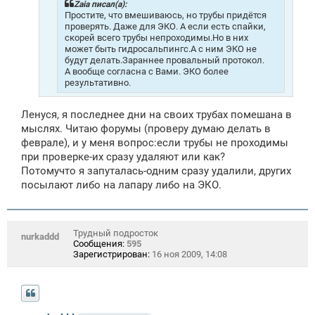
н
Zaia писал(а):
и
Простите, что вмешиваюсь, но трубы придётся
е
проверять. Даже для ЭКО. А если есть спайки,
скорей всего трубы непроходимы.Но в них
может быть гидросальпингс.А с ним ЭКО не
будут делать.Зараннее провальный протокол.
А вообще согласна с Вами. ЭКО более
результативно.
Ленуся, я последнее дни на своих трубах помешана в
мыслях. Читаю форумы (проверу думаю делать в
феврале), и у меня вопрос:если трубы не проходимы
при проверке-их сразу удаляют или как?
Потомучто я запуталась-одним сразу удалили, других
посылают либо на лапару либо на ЭКО.
Трудный подросток
nurkaddd
Сообщения:
595
Зарегистрирован:
16 ноя 2009, 14:08