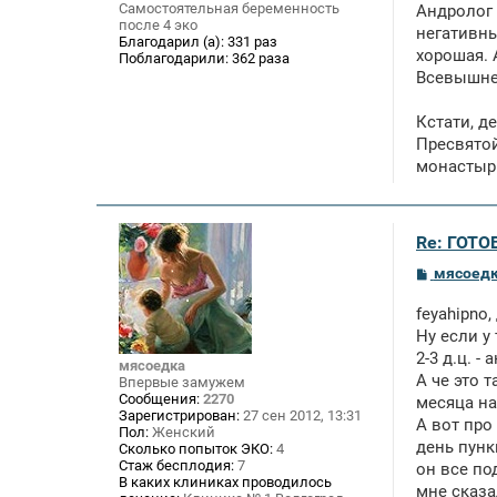
Самостоятельная беременность
Андролог 
после 4 эко
негативны
Благодарил (а):
331 раз
хорошая. 
Поблагодарили:
362 раза
Всевышне
Кстати, д
Пресвятой
монастырь
Re: ГОТО
С
мясоед
о
о
feyahipno, 
б
щ
Ну если у
е
2-3 д.ц. 
н
мясоедка
А че это 
и
Впервые замужем
е
Сообщения:
2270
месяца на
Зарегистрирован:
27 сен 2012, 13:31
А вот про
Пол:
Женский
день пунк
Сколько попыток ЭКО:
4
Стаж бесплодия:
7
он все по
В каких клиниках проводилось
мне сказа