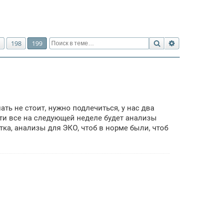
Поиск
Расширенный 
198
199
ть не стоит, нужно подлечиться, у нас два
ти все на следующей неделе будет анализы
тка, анализы для ЭКО, чтоб в норме были, чтоб