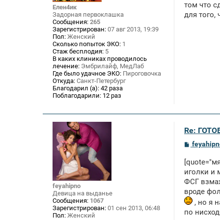
щ
том что с
Елен4ик
е
для того,
Задорная первоклашка
н
Сообщения:
265
и
Зарегистрирован:
07 авг 2013, 19:39
е
Пол:
Женский
Сколько попыток ЭКО:
1
Стаж бесплодия:
5
В каких клиниках проводилось
лечение:
Эмбрилайф, МедЛаб
Где было удачное ЭКО:
Пироговочка
Откуда:
Санкт-Петербург
Благодарил (а):
42 раза
Поблагодарили:
12 раз
Re: ГОТО
С
feyahipn
о
о
[quote="м
б
щ
иголки и 
е
ФСГ взмах
н
feyahipno
вроде фол
и
Девица на выданье
е
Сообщения:
1067
, но я 
Зарегистрирован:
01 сен 2013, 06:48
по нисход
Пол:
Женский