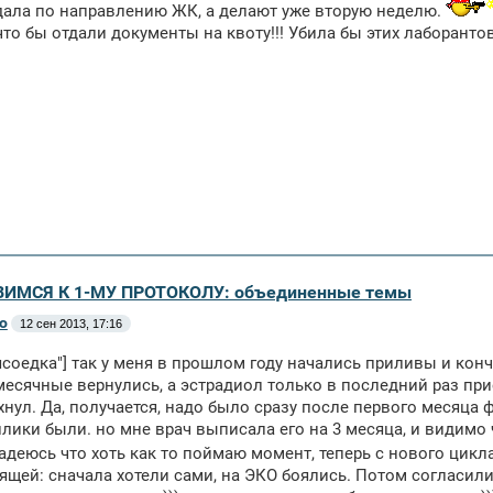
дала по направлению ЖК, а делают уже вторую неделю.
 что бы отдали документы на квоту!!! Убила бы этих лаборантов
ВИМСЯ К 1-МУ ПРОТОКОЛУ: объединенные темы
o
12 сен 2013, 17:16
ясоедка"] так у меня в прошлом году начались приливы и кон
месячные вернулись, а эстрадиол только в последний раз пр
нул. Да, получается, надо было сразу после первого месяца ф
лики были. но мне врач выписала его на 3 месяца, и видимо 
надеюсь что хоть как то поймаю момент, теперь с нового цикл
ящей: сначала хотели сами, на ЭКО боялись. Потом согласили