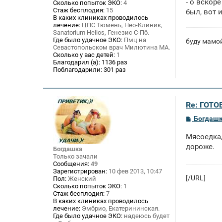
- о вскор
Сколько попыток ЭКО:
4
Стаж бесплодия:
15
был, вот 
В каких клиниках проводилось
лечение:
ЦПС Тюмень, Нео-Клиник,
Sanatorium Helios, Генезис С-Пб.
Где было удачное ЭКО:
Пмц на
буду мамой
Севастопольском врач Милютина МА.
Сколько у вас детей:
1
Благодарил (а):
1136 раз
Поблагодарили:
301 раз
Re: ГОТО
С
Богдаш
о
о
Мясоедка,
б
щ
дороже.
Богдашка
е
Только зачали
н
Сообщения:
49
и
Зарегистрирован:
10 фев 2013, 10:47
е
[/URL]
Пол:
Женский
Сколько попыток ЭКО:
1
Стаж бесплодия:
7
В каких клиниках проводилось
лечение:
Эмбрио, Екатерининская.
Где было удачное ЭКО:
надеюсь будет