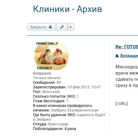
Клиники - Архив
Закрыто
Re: ГОТО
С
Богдаш
о
о
Мясоедка,
б
щ
врача меж
Богдашка
е
Только зачали
сдавать п
н
Сообщения:
49
сразу в п
и
Зарегистрирован:
10 фев 2013, 10:47
е
Пол:
Женский
Сколько попыток ЭКО:
1
Стаж бесплодия:
7
[/URL]
В каких клиниках проводилось
лечение:
Эмбрио, Екатерининская.
Где было удачное ЭКО:
надеюсь будет
в Эмбрио
Откуда:
Краснодар
Поблагодарили:
4 раза