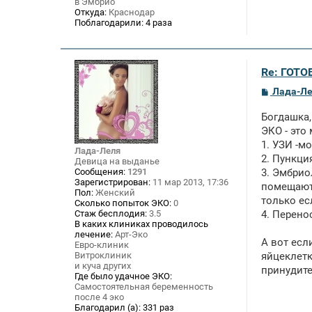
в Эмбрио
Откуда:
Краснодар
Поблагодарили:
4 раза
Re: ГОТО
С
Лада-Л
о
о
Богдашка, 
б
щ
ЭКО - это
е
1. УЗИ -м
н
Лада-Леля
2. Пункци
и
Девица на выданье
е
Сообщения:
1291
3. Эмбрио
Зарегистрирован:
11 мар 2013, 17:36
помещают 
Пол:
Женский
только ес
Сколько попыток ЭКО:
0
Стаж бесплодия:
3.5
4. Перено
В каких клиниках проводилось
лечение:
Арт-Эко
А вот есл
Евро-клиник
Витроклиник
яйцеклетк
и куча других
принудите
Где было удачное ЭКО:
Самостоятельная беременность
после 4 эко
Благодарил (а):
331 раз