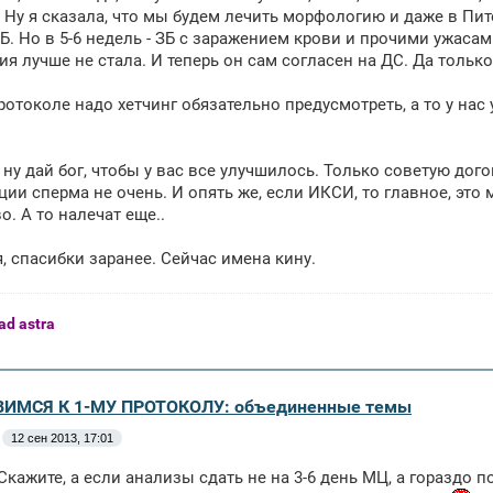
. Ну я сказала, что мы будем лечить морфологию и даже в Пит
Б. Но в 5-6 недель - ЗБ с заражением крови и прочими ужасам
я лучше не стала. И теперь он сам согласен на ДС. Да тольк
протоколе надо хетчинг обязательно предусмотреть, а то у на
 ну дай бог, чтобы у вас все улучшилось. Только советую дого
ции сперма не очень. И опять же, если ИКСИ, то главное, это
о. А то налечат еще..
, спасибки заранее. Сейчас имена кину.
ad astra
ВИМСЯ К 1-МУ ПРОТОКОЛУ: объединенные темы
12 сен 2013, 17:01
Скажите, а если анализы сдать не на 3-6 день МЦ, а гораздо п