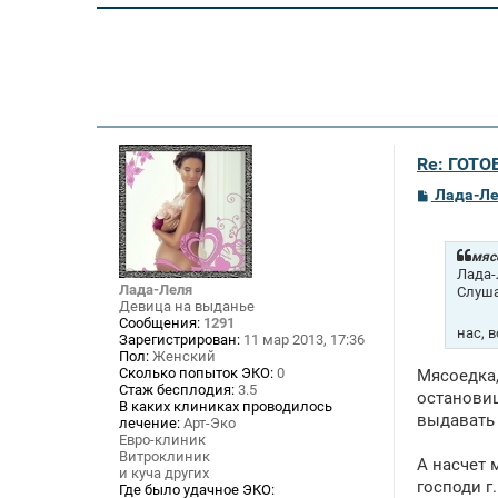
Re: ГОТО
С
Лада-Л
о
о
б
щ
мяс
е
Лада-
н
Лада-Леля
Слуша
и
Девица на выданье
е
Сообщения:
1291
нас, 
Зарегистрирован:
11 мар 2013, 17:36
Пол:
Женский
Сколько попыток ЭКО:
0
Мясоедка,
Стаж бесплодия:
3.5
остановиш
В каких клиниках проводилось
выдавать 
лечение:
Арт-Эко
Евро-клиник
Витроклиник
А насчет 
и куча других
господи г
Где было удачное ЭКО: