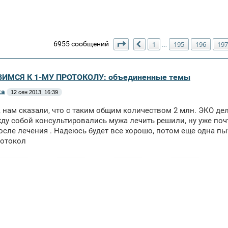
Страница
199
из
199
6955 сообщений
1
195
196
197
…
Пред.
ВИМСЯ К 1-МУ ПРОТОКОЛУ: объединенные темы
ка
12 сен 2013, 16:39
 нам сказали, что с таким общим количеством 2 млн. ЭКО дела
ду собой консультировались мужа лечить решили, ну уже поч
осле лечения . Надеюсь будет все хорошо, потом еще одна пы
ротокол