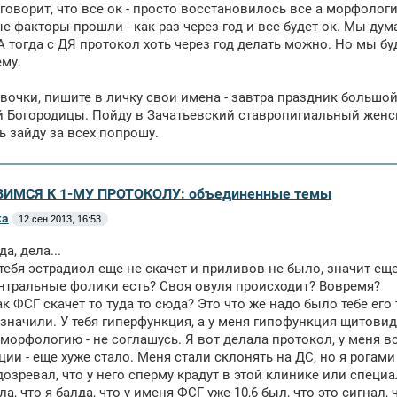
говорит, что все ок - просто восстановилось все а морфологи
е факторы прошли - как раз через год и все будет ок. Мы дум
А тогда с ДЯ протокол хоть через год делать можно. Но мы б
му.
евочки, пишите в личку свои имена - завтра праздник большой
 Богородицы. Пойду в Зачатьевский ставропигиальный женск
 зайду за всех попрошу.
ВИМСЯ К 1-МУ ПРОТОКОЛУ: объединенные темы
ка
12 сен 2013, 16:53
да, дела...
 тебя эстрадиол еще не скачет и приливов не было, значит е
- антральные фолики есть? Своя овуля происходит? Вовремя?
так ФСГ скачет то туда то сюда? Это что же надо было тебе его
значили. У тебя гиперфункция, а у меня гипофункция щитовид
 морфологию - не соглашусь. Я вот делала протокол, у меня вс
ции - еще хуже стало. Меня стали склонять на ДС, но я рогами
дозревал, что у него сперму крадут в этой клинике или специ
ла, что я балда, что у именя ФСГ уже 10,6 был, что это сигнал