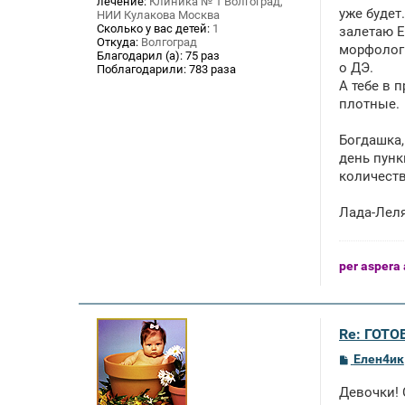
лечение:
Клиника № 1 Волгоград,
уже будет
НИИ Кулакова Москва
Сколько у вас детей:
1
залетаю Е
Откуда:
Волгоград
морфологи
Благодарил (а):
75 раз
о ДЭ.
Поблагодарили:
783 раза
А тебе в 
плотные.
Богдашка,
день пунк
количеств
Лада-Леля
per aspera 
Re: ГОТО
С
Елен4ик
о
о
Девочки! 
б