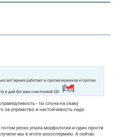
ько вот время работает и против мужиков и против
 Ну и дай бог вам счастливой ЕБ!
справедливость - ты слона на скаку
сто за упрямство и настойчивость надо
о потом резко упала морфология и один прости
получили мы в итоге азооспермию. А сейчас