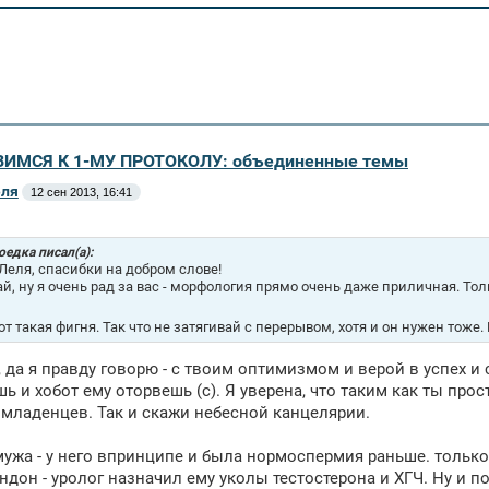
ВИМСЯ К 1-МУ ПРОТОКОЛУ: объединенные темы
еля
12 сен 2013, 16:41
оедка писал(а):
Леля, спасибки на добром слове!
й, ну я очень рад за вас - морфология прямо очень даже приличная. Тол
вот такая фигня. Так что не затягивай с перерывом, хотя и он нужен тоже.
 да я правду говорю - с твоим оптимизмом и верой в успех и 
ь и хобот ему оторвешь (с). Я уверена, что таким как ты про
младенцев. Так и скажи небесной канцелярии.
мужа - у него впринципе и была нормоспермия раньше. тольк
.ндон - уролог назначил ему уколы тестостерона и ХГЧ. Ну и 