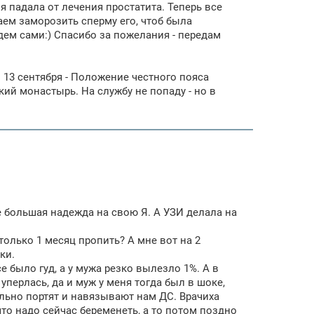
я падала от лечения простатита. Теперь все
аем заморозить сперму его, чтоб была
удем сами:) Спасибо за пожелания - передам
 13 сентября - Положение честного пояса
ий монастырь. На службу не попаду - но в
ще большая надежда на свою Я. А УЗИ делала на
 только 1 месяц пропить? А мне вот на 2
ки.
е было гуд, а у мужа резко вылезло 1%. А в
 уперлась, да и муж у меня тогда был в шоке,
ально портят и навязывают нам ДС. Врачиха
, что надо сейчас беременеть, а то потом поздно