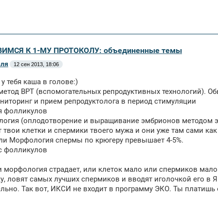
ВИМСЯ К 1-МУ ПРОТОКОЛУ: объединенные темы
еля
12 сен 2013, 18:06
у тебя каша в голове:)
 метод ВРТ (вспомогательных репродуктивных технологий). Об
ониторинг и прием репродуктолога в период стимуляции
я фолликулов
логия (оплодотворение и выращивание эмбрионов методом эко
твои клетки и спермики твоего мужа и они уже там сами как
ли Морфология спермы по крюгеру превышает 4-5%.
с фолликулов
и морфология страдает, или клеток мало или спермиков мал
у, ловят самых лучших спермиков и вводят иголочкой его в 
льно. Так вот, ИКСИ не входит в программу ЭКО. Ты платишь 