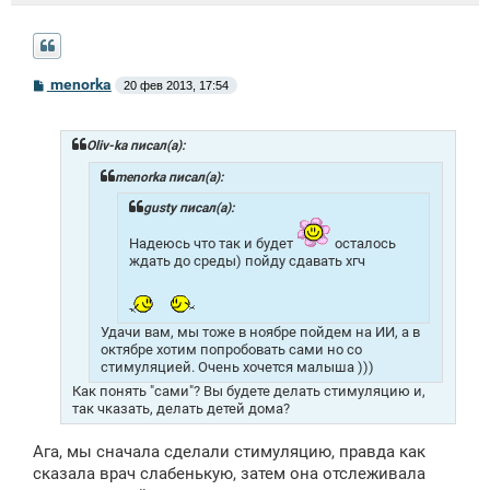
С
menorka
20 фев 2013, 17:54
о
о
б
щ
Oliv-ka писал(а):
е
н
menorka писал(а):
и
е
gusty писал(а):
Надеюсь что так и будет
осталось
ждать до среды) пойду сдавать хгч
Удачи вам, мы тоже в ноябре пойдем на ИИ, а в
октябре хотим попробовать сами но со
стимуляцией. Очень хочется малыша )))
Как понять "сами"? Вы будете делать стимуляцию и,
так чказать, делать детей дома?
Ага, мы сначала сделали стимуляцию, правда как
сказала врач слабенькую, затем она отслеживала