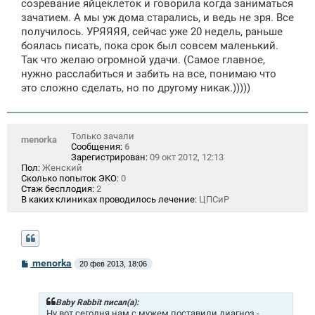
созревание яйцеклеток и говорила когда заниматься
зачатием. А мы уж дома старались, и ведь не зря. Все
получилось. УРЯЯЯЯ, сейчас уже 20 недель, раньше
боялась писать, пока срок был совсем маленький.
Так что желаю огромной удачи. (Самое главное,
нужно расслабиться и забить на все, понимаю что
это сложно сделать, но по другому никак.)))))
Только зачали
menorka
Сообщения:
6
Зарегистрирован:
09 окт 2012, 12:13
Пол:
Женский
Сколько попыток ЭКО:
0
Стаж бесплодия:
2
В каких клиниках проводилось лечение:
ЦПСиР
С
menorka
20 фев 2013, 18:06
о
о
б
щ
Baby Rabbit писал(а):
е
Ну вот сегодня нам с мужем поставили диагноз -