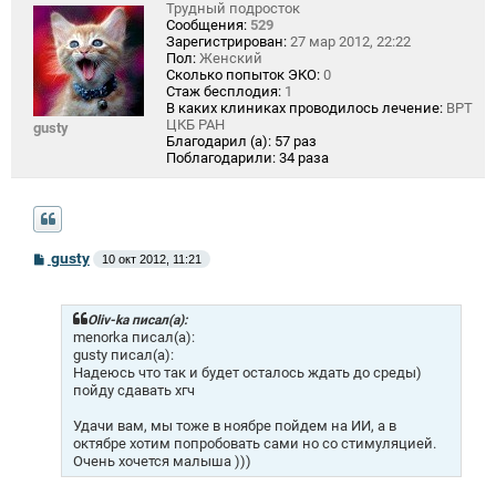
Трудный подросток
Сообщения:
529
Зарегистрирован:
27 мар 2012, 22:22
Пол:
Женский
Сколько попыток ЭКО:
0
Стаж бесплодия:
1
В каких клиниках проводилось лечение:
ВРТ
ЦКБ РАН
gusty
Благодарил (а):
57 раз
Поблагодарили:
34 раза
С
gusty
10 окт 2012, 11:21
о
о
б
щ
Oliv-ka писал(а):
е
menorka писал(а):
н
gusty писал(а):
и
Надеюсь что так и будет осталось ждать до среды)
е
пойду сдавать хгч
Удачи вам, мы тоже в ноябре пойдем на ИИ, а в
октябре хотим попробовать сами но со стимуляцией.
Очень хочется малыша )))