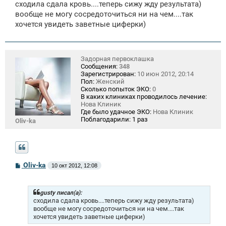
сходила сдала кровь....теперь сижу жду результата)
вообще не могу сосредоточиться ни на чем....так
хочется увидеть заветные циферки)
Задорная первоклашка
Сообщения:
348
Зарегистрирован:
10 июн 2012, 20:14
Пол:
Женский
Сколько попыток ЭКО:
0
В каких клиниках проводилось лечение:
Нова Клиник
Где было удачное ЭКО:
Нова Клиник
Поблагодарили:
1 раз
Oliv-ka
С
Oliv-ka
10 окт 2012, 12:08
о
о
б
щ
gusty писал(а):
е
сходила сдала кровь....теперь сижу жду результата)
н
вообще не могу сосредоточиться ни на чем....так
и
хочется увидеть заветные циферки)
е