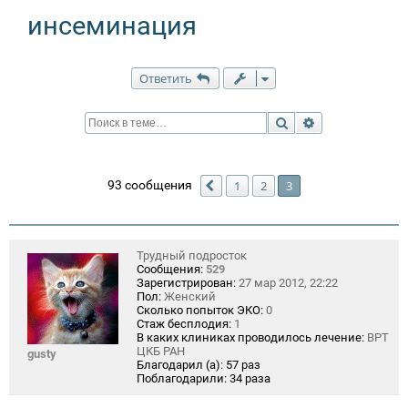
инсеминация
Ответить
Поиск
Расширенный п
93 сообщения
1
2
3
Пред.
Трудный подросток
Сообщения:
529
Зарегистрирован:
27 мар 2012, 22:22
Пол:
Женский
Сколько попыток ЭКО:
0
Стаж бесплодия:
1
В каких клиниках проводилось лечение:
ВРТ
ЦКБ РАН
gusty
Благодарил (а):
57 раз
Поблагодарили:
34 раза