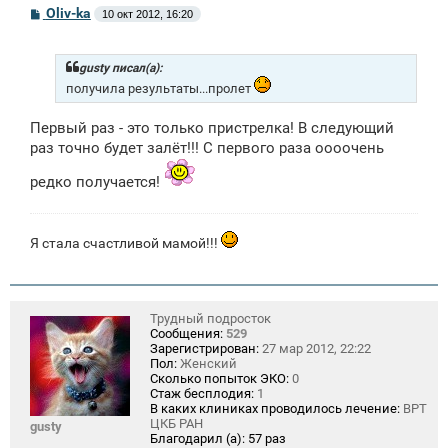
С
Oliv-ka
10 окт 2012, 16:20
о
о
б
щ
gusty писал(а):
е
получила результаты...пролет
н
и
е
Первый раз - это только пристрелка! В следующий
раз точно будет залёт!!! С первого раза оооочень
редко получается!
Я стала счастливой мамой!!!
Трудный подросток
Сообщения:
529
Зарегистрирован:
27 мар 2012, 22:22
Пол:
Женский
Сколько попыток ЭКО:
0
Стаж бесплодия:
1
В каких клиниках проводилось лечение:
ВРТ
ЦКБ РАН
gusty
Благодарил (а):
57 раз