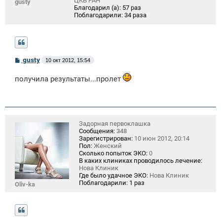
ЦКБ РАН
gusty
Благодарил (а):
57 раз
Поблагодарили:
34 раза
С
gusty
10 окт 2012, 15:54
о
о
получила результаты...пролет
б
щ
е
н
и
е
Задорная первоклашка
Сообщения:
348
Зарегистрирован:
10 июн 2012, 20:14
Пол:
Женский
Сколько попыток ЭКО:
0
В каких клиниках проводилось лечение:
Нова Клиник
Где было удачное ЭКО:
Нова Клиник
Поблагодарили:
1 раз
Oliv-ka