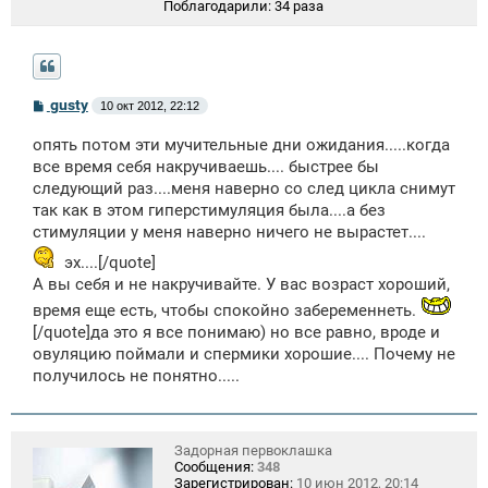
Поблагодарили:
34 раза
С
gusty
10 окт 2012, 22:12
о
о
опять потом эти мучительные дни ожидания.....когда
б
щ
все время себя накручиваешь.... быстрее бы
е
следующий раз....меня наверно со след цикла снимут
н
так как в этом гиперстимуляция была....а без
и
е
стимуляции у меня наверно ничего не вырастет....
эх....[/quote]
А вы себя и не накручивайте. У вас возраст хороший,
время еще есть, чтобы спокойно забеременнеть.
[/quote]да это я все понимаю) но все равно, вроде и
овуляцию поймали и спермики хорошие.... Почему не
получилось не понятно.....
Задорная первоклашка
Сообщения:
348
Зарегистрирован:
10 июн 2012, 20:14