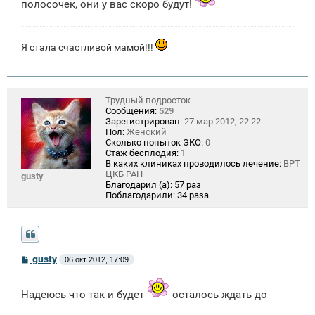
полосочек, они у вас скоро будут!
Я стала счастливой мамой!!!
Трудный подросток
Сообщения:
529
Зарегистрирован:
27 мар 2012, 22:22
Пол:
Женский
Сколько попыток ЭКО:
0
Стаж бесплодия:
1
В каких клиниках проводилось лечение:
ВРТ
ЦКБ РАН
gusty
Благодарил (а):
57 раз
Поблагодарили:
34 раза
С
gusty
06 окт 2012, 17:09
о
о
б
Надеюсь что так и будет
осталось ждать до
щ
е