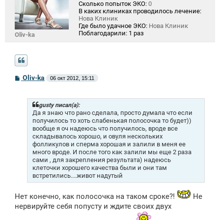
Сколько попыток ЭКО:
0
В каких клиниках проводилось лечение:
Нова Клиник
Где было удачное ЭКО:
Нова Клиник
Поблагодарили:
1 раз
Oliv-ka
С
Oliv-ka
06 окт 2012, 15:11
о
о
б
щ
gusty писал(а):
е
Да я знаю что рано сделала, просто думала что если
н
получилось то хоть слабенькая полосочка то будет))
и
вообще я оч надеюсь что получилось, вроде все
е
складывалось хорошо, и овуля нескольких
фолликулов и сперма хорошая и залили в меня ее
много вроде. И после того как залили мы еще 2 раза
сами , для закрепления результата) надеюсь
клеточки хорошего качества были и они там
встретились....живот надутый
Нет конечно, как полосочка на таком сроке?!
Не
нервируйте себя попусту и ждите своих двух