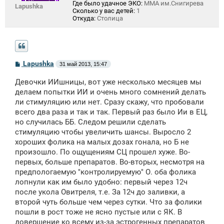
Где было удачное ЭКО:
ММА им.Снигирева
Lapushka
Сколько у вас детей:
1
Откуда:
Столица
С
Lapushka
31 май 2013, 15:47
о
о
Девочки ИИшницы, вот уже несколько месяцев мы
б
щ
делаем попытки ИИ и очень много сомнений делать
е
ли стимуляцию или нет. Сразу скажу, что пробовали
н
всего два раза и так и так. Первый раз было Ии в ЕЦ,
и
е
но случилась ББ. Следом решили сделать
стимуляцию чтобы увеличить шансы. Выросло 2
хороших фолика на малых дозах гонала, но Б не
произошло. По ощущениям СЦ прошел хуже. Во-
первых, больше препаратов. Во-вторых, несмотря на
предпологаемую "контролируемую" О. оба фолика
лопнули как им было удобно: первый через 12ч
после укола Овитреля, т.е. За 12ч до заливки, а
второй чуть больше чем через сутки. Что за фолики
пошли в рост тоже не ясно пустые или с ЯК. В
довершение ко всему из-за эстрогенных препаратов