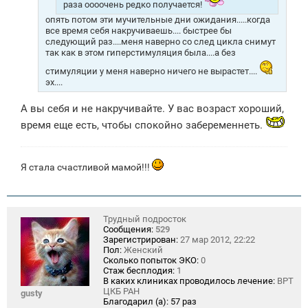
раза оооочень редко получается!
опять потом эти мучительные дни ожидания.....когда
все время себя накручиваешь.... быстрее бы
следующий раз....меня наверно со след цикла снимут
так как в этом гиперстимуляция была....а без
стимуляции у меня наверно ничего не вырастет....
эх....
А вы себя и не накручивайте. У вас возраст хороший,
время еще есть, чтобы спокойно забеременнеть.
Я стала счастливой мамой!!!
Трудный подросток
Сообщения:
529
Зарегистрирован:
27 мар 2012, 22:22
Пол:
Женский
Сколько попыток ЭКО:
0
Стаж бесплодия:
1
В каких клиниках проводилось лечение:
ВРТ
ЦКБ РАН
gusty
Благодарил (а):
57 раз