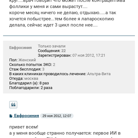
круг....врач говорит что может после контрацептива
фоллики у меня и сами вырастут....
короче месяц ничего не делаю, отдыхаю.....а так
хочется побыстрее...тем более я лапароскопию
делала, сейчас идет 3 цикл после нее....
Только зачали
Евфросиния
Сообщения:
22
Зарегистрирован:
07 ноя 2012, 17:21
Пол:
Женский
Сколько попыток ЭКО:
2
Стаж бесплодия:
3
В каких клиниках проводилось лечение:
Альтра-Вита
Откуда:
москва
Благодарил (а):
8 раз
Поблагодарили:
2 раза
С
Евфросиния
29 ноя 2012, 12:07
о
о
привет всем!
б
щ
а у меня вообще странно получается: первое ИИ в
е