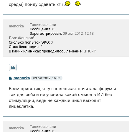
н
среды) пойду сдавать хгч
и
е
Только зачали
menorka
Сообщения:
6
Зарегистрирован:
09 окт 2012, 12:13
Пол:
Женский
Сколько попыток ЭКО:
0
Стаж бесплодия:
2
В каких клиниках проводилось лечение:
ЦПСиР
С
menorka
09 окт 2012, 16:32
о
о
Всем приветик, я тут новенькая, почитала форум и
б
щ
так для себя и не уяснила какой смысл в ИИ без
е
стимуляции, ведь не каждый цикл выходит
н
яйцеклетка.
и
е
Только зачали
menorka
Сообщения:
6