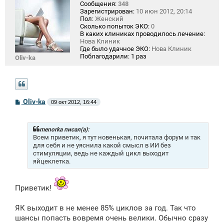
Сообщения:
348
Зарегистрирован:
10 июн 2012, 20:14
Пол:
Женский
Сколько попыток ЭКО:
0
В каких клиниках проводилось лечение:
Нова Клиник
Где было удачное ЭКО:
Нова Клиник
Поблагодарили:
1 раз
Oliv-ka
С
Oliv-ka
09 окт 2012, 16:44
о
о
б
щ
menorka писал(а):
е
Всем приветик, я тут новенькая, почитала форум и так
н
для себя и не уяснила какой смысл в ИИ без
и
стимуляции, ведь не каждый цикл выходит
е
яйцеклетка.
Приветик!
ЯК выходит в не менее 85% циклов за год. Так что
шансы попасть вовремя очень велики. Обычно сразу