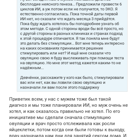
н
бесплодие неясного генеза... Предложили провести 6
и
циклов ИИ, а уж потом если не получится, то ЭКО. Я
е
естественно согласилась. Пока точной даты первой
ИИ нет, но сказали что ждать месяца 3 прийдётся.
Пока буду ждать хотелось бы поподробнее узнать об
этом методе. С одной стороны вроди бы всё просто, но
с другой стороны в разных клиниках и странах подход
к этой процедуре отличается. Я так поняла мне будут
это делать без стимуляции... Вот мне теперь интересно
на каких основаниях принимается решение
стимулировать или нет? И ещё мне сказали что
овуляцию свою я буду выслеживать при помощи теста
на овуляцию. Но мне этот метод кажется каким-то не
надёжным...
Девчёнки, расскажите у кого как было, стимулировали
вас или нет, как вы ловили свою овуляцию и
назначали ли вам после этого поддержку
Приветик всем, у нас с мужем тоже был такой
диагноз и мы тоже планировали ИИ, но муж очень не
хотел, и как оказалось правильно не хотел. По его
инициативе мы сделали сначала стимуляцию
овуляции и врач просто отслеживала как росли
яйцеклетки, потом когда они были готовы к выходу,
врач назначила нам дни для занятий сексом дома. И