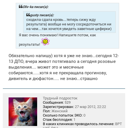
б
щ
Oliv-ka писал(а):
е
н
gusty писал(а):
и
сходила сдала кровь....теперь сижу жду
е
результата) вообще не могу сосредоточиться ни
на чем....так хочется увидеть заветные циферки)
Я вас очень понимаю! Напишите потом, как
результаты!
Обязательно напишу) хотя я уже не знаю...сегодня 12-
13 ДПО, вчера живот потягивало а сегодня розовые
выделения.... может это и месячные
собираются......хотя я не прекращала прогинову,
дивигель и дюфастон..... не знаю...страшно
Трудный подросток
Сообщения:
529
Зарегистрирован:
27 мар 2012, 22:22
Пол:
Женский
Сколько попыток ЭКО:
0
Стаж бесплодия:
1
В каких клиниках проводилось лечение:
ВРТ