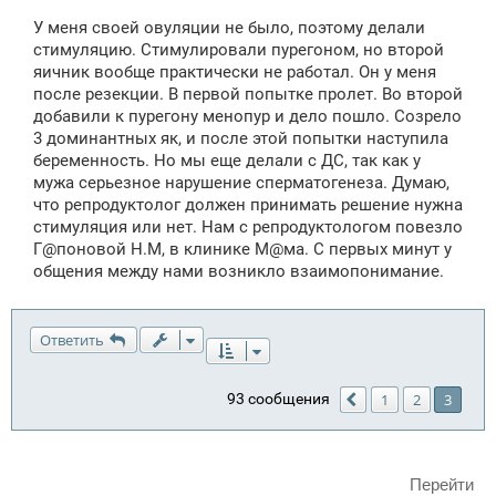
о
о
У меня своей овуляции не было, поэтому делали
б
щ
стимуляцию. Стимулировали пурегоном, но второй
е
яичник вообще практически не работал. Он у меня
н
после резекции. В первой попытке пролет. Во второй
и
е
добавили к пурегону менопур и дело пошло. Созрело
3 доминантных як, и после этой попытки наступила
беременность. Но мы еще делали с ДС, так как у
мужа серьезное нарушение сперматогенеза. Думаю,
что репродуктолог должен принимать решение нужна
стимуляция или нет. Нам с репродуктологом повезло
Г@поновой Н.М, в клинике М@ма. С первых минут у
общения между нами возникло взаимопонимание.
Ответить
93 сообщения
1
2
3
Пред.
Перейти