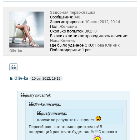
Задорная первоклашка
Сообщения:
348
Зарегистрирован:
10 июн 2012, 20:14
Пол:
Женский
Сколько попыток ЭКО:
0
В каких клиниках проводилось лечение:
Нова Клиник
Где было удачное ЭКО:
Нова Клиник
Поблагодарили:
1 раз
Oliv-ka
С
Oliv-ka
10 окт 2012, 19:13
о
о
б
щ
gusty писал(а):
е
н
Oliv-ka писал(а):
и
е
gusty писал(а):
получила результаты...пролет
Первый раз - это только пристрелка! В
следующий раз точно будет залёт!!! С первого