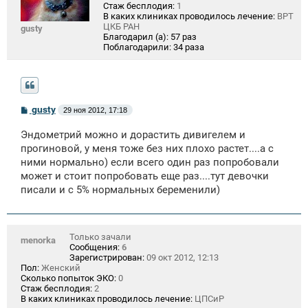
Стаж бесплодия:
1
В каких клиниках проводилось лечение:
ВРТ
ЦКБ РАН
gusty
Благодарил (а):
57 раз
Поблагодарили:
34 раза
С
gusty
29 ноя 2012, 17:18
о
о
Эндометрий можно и дорастить дивигелем и
б
щ
прогиновой, у меня тоже без них плохо растет....а с
е
ними нормально) если всего один раз попробовали
н
может и стоит попробовать еще раз....тут девочки
и
е
писали и с 5% нормальных беременили)
Только зачали
menorka
Сообщения:
6
Зарегистрирован:
09 окт 2012, 12:13
Пол:
Женский
Сколько попыток ЭКО:
0
Стаж бесплодия:
2
В каких клиниках проводилось лечение:
ЦПСиР