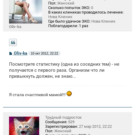
Пол:
Женский
Сколько попыток ЭКО:
0
В каких клиниках проводилось лечение:
Нова Клиник
Где было удачное ЭКО:
Нова Клиник
Поблагодарили:
1 раз
Oliv-ka
С
Oliv-ka
10 окт 2012, 22:22
о
о
Посмотрите статистику (одна из соседних тем) - не
б
щ
получается с первого раза. Организм что ли
е
привыкнуть должен, не знаю...
н
и
е
Я стала счастливой мамой!!!
Трудный подросток
Сообщения:
529
Зарегистрирован:
27 мар 2012, 22:22
Пол:
Женский