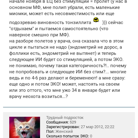
начале ноября в ЕЦ без стимуляции = пролет (у нас в
н
основном МФ, мне полип убрали, есть маленькие
и
е
миомки, может есть несовместимость или еще
подозреваю виновность тонзиллита
))) сейчас
"отдыхаем" и пытаемся самостоятельно (что
наверное смешно при МФ).
на разборе полетов у врача, она сказала что в этом
цикле и пытаться не надо (эндометрий не дорос, а
фоллики есть, эндометрий не вытянет) и теперь
следующее ИИ будет со стимуляцией, а потом ЭКО.
не понимаю, почему такая категоричность?!.. почему
не попробовать и следующее ИИ без стим?... многие
ведь и по 4-6 раз делают и беременеют! а мне сразу:
еще одно и потом ЭКО! может, настоять на своем
или это оттого, что мне ужо 34 в январе будет или
врачу неохота возиться...?
Трудный подросток
Сообщения:
529
Зарегистрирован:
27 мар 2012, 22:22
Пол:
Женский
Сколько попыток ЭКО:
0