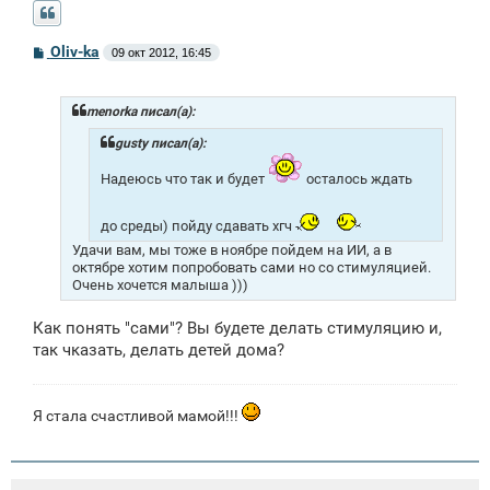
С
Oliv-ka
09 окт 2012, 16:45
о
о
б
щ
menorka писал(а):
е
н
gusty писал(а):
и
е
Надеюсь что так и будет
осталось ждать
до среды) пойду сдавать хгч
Удачи вам, мы тоже в ноябре пойдем на ИИ, а в
октябре хотим попробовать сами но со стимуляцией.
Очень хочется малыша )))
Как понять "сами"? Вы будете делать стимуляцию и,
так чказать, делать детей дома?
Я стала счастливой мамой!!!