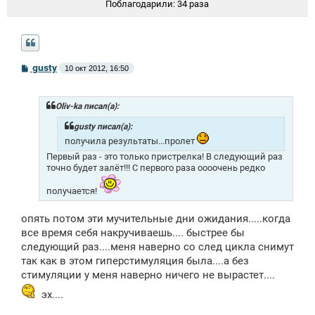
Поблагодарили:
34 раза
С
gusty
10 окт 2012, 16:50
о
о
б
щ
Oliv-ka писал(а):
е
н
gusty писал(а):
и
получила результаты...пролет
е
Первый раз - это только пристрелка! В следующий раз
точно будет залёт!!! С первого раза оооочень редко
получается!
опять потом эти мучительные дни ожидания.....когда
все время себя накручиваешь.... быстрее бы
следующий раз....меня наверно со след цикла снимут
так как в этом гиперстимуляция была....а без
стимуляции у меня наверно ничего не вырастет....
эх....