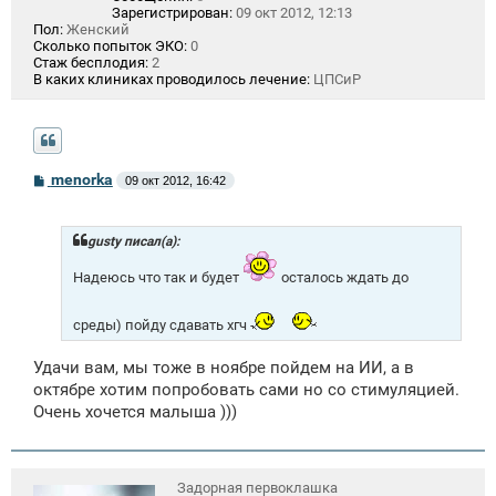
Зарегистрирован:
09 окт 2012, 12:13
Пол:
Женский
Сколько попыток ЭКО:
0
Стаж бесплодия:
2
В каких клиниках проводилось лечение:
ЦПСиР
С
menorka
09 окт 2012, 16:42
о
о
б
щ
gusty писал(а):
е
н
Надеюсь что так и будет
осталось ждать до
и
е
среды) пойду сдавать хгч
Удачи вам, мы тоже в ноябре пойдем на ИИ, а в
октябре хотим попробовать сами но со стимуляцией.
Очень хочется малыша )))
Задорная первоклашка