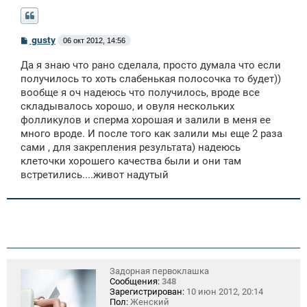
С
gusty
06 окт 2012, 14:56
о
о
Да я знаю что рано сделала, просто думала что если
б
щ
получилось то хоть слабенькая полосочка то будет))
е
вообще я оч надеюсь что получилось, вроде все
н
складывалось хорошо, и овуля нескольких
и
е
фолликулов и сперма хорошая и залили в меня ее
много вроде. И после того как залили мы еще 2 раза
сами , для закрепления результата) надеюсь
клеточки хорошего качества были и они там
встретились....живот надутый
Задорная первоклашка
Сообщения:
348
Зарегистрирован:
10 июн 2012, 20:14
Пол:
Женский