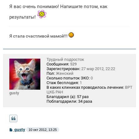
Я вас очень понимаю! Напишите потом, как
результаты!
Я стала счастливой мамой!!!
Трудный подросток
Сообщения:
529
Зарегистрирован:
27 мар 2012, 22:22
Пол:
Женский
Сколько попыток ЭКО:
0
Стаж бесплодия:
1
В каких клиниках проводилось лечение:
ВРТ
ЦКБ РАН
gusty
Благодарил (а):
57 раз
Поблагодарили:
34 раза
С
gusty
10 окт 2012, 13:25
о
о