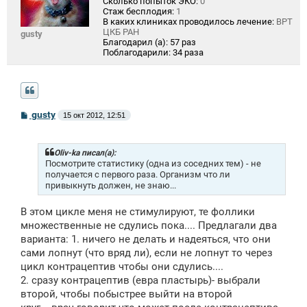
Сколько попыток ЭКО:
0
Стаж бесплодия:
1
В каких клиниках проводилось лечение:
ВРТ
ЦКБ РАН
gusty
Благодарил (а):
57 раз
Поблагодарили:
34 раза
С
gusty
15 окт 2012, 12:51
о
о
б
щ
Oliv-ka писал(а):
е
Посмотрите статистику (одна из соседних тем) - не
н
получается с первого раза. Организм что ли
и
привыкнуть должен, не знаю...
е
В этом цикле меня не стимулируют, те фоллики
множественные не сдулись пока.... Предлагали два
варианта: 1. ничего не делать и надеяться, что они
сами лопнут (что вряд ли), если не лопнут то через
цикл контрацептив чтобы они сдулись....
2. сразу контрацептив (евра пластырь)- выбрали
второй, чтобы побыстрее выйти на второй