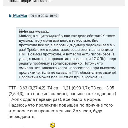
Поблагодарили:
163 раза
С
MarMar
29 янв 2013, 19:49
о
о
б
щ
Аргана писал(а):
е
MarMar, а с щитовидкой у вас как дела обстоят? Я тоже
н
думала, что у меня все дело в гемостазе. Вне
и
протокола все ок, а в протик Д-димер подскакивал в 6
е
раз! Проблемы с гемостазом решаются назначением
НМГ в самом протоколе. А вот если есть гипотиреоз (а
у вас, я смотрю, и пролактин повышен, и 17-ОПК), надо
решать проблему заблаговременно. Потому что
смысла нет никакого колоть прогестерон при высоком
пролактине. Если не сдавали ТТГ, обязательно сдайте!
Пролактин может повышаться при высоком ТТГ.
ТТГ - 3,63 (0,27-4,2); Т4 св. - 1,21 (0,93-1,7); Т3 св. - 3,05
(2,5-4,3), это свежие анализы, раньше тоже сдавала (
17-опк сдала первый раз), все было в норме.
Надеюсь что пролактин повышен по причине того
что после сна прошло меньше 2-х часов, буду
пересдавать.