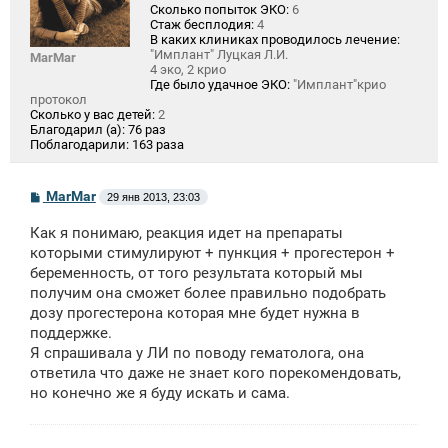
Сколько попыток ЭКО:
6
Стаж бесплодия:
4
В каких клиниках проводилось лечение:
"Имплант" Луцкая Л.И.
MarMar
4 эко, 2 крио
Где было удачное ЭКО:
"Имплант"крио
протокол
Сколько у вас детей:
2
Благодарил (а):
76 раз
Поблагодарили:
163 раза
С
MarMar
29 янв 2013, 23:03
о
о
Как я понимаю, реакция идет на препараты
б
щ
которыми стимулируют + пункция + прогестерон +
е
беременность, от того результата который мы
н
получим она сможет более правильно подобрать
и
е
дозу прогестерона которая мне будет нужна в
поддержке.
Я спрашивала у ЛИ по поводу гематолога, она
ответила что даже не знает кого порекомендовать,
но конечно же я буду искать и сама.