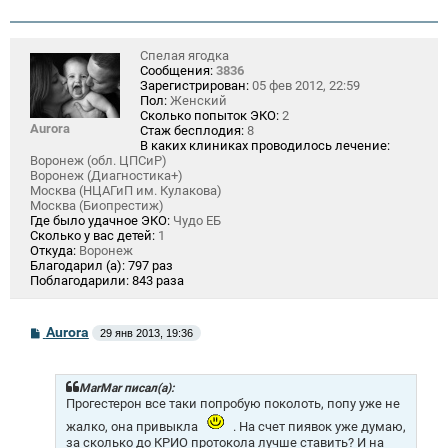
Спелая ягодка
Сообщения:
3836
Зарегистрирован:
05 фев 2012, 22:59
Пол:
Женский
Сколько попыток ЭКО:
2
Aurora
Стаж бесплодия:
8
В каких клиниках проводилось лечение:
Воронеж (обл. ЦПСиР)
Воронеж (Диагностика+)
Москва (НЦАГиП им. Кулакова)
Москва (Биопрестиж)
Где было удачное ЭКО:
Чудо ЕБ
Сколько у вас детей:
1
Откуда:
Воронеж
Благодарил (а):
797 раз
Поблагодарили:
843 раза
С
Aurora
29 янв 2013, 19:36
о
о
б
щ
MarMar писал(а):
е
Прогестерон все таки попробую поколоть, попу уже не
н
жалко, она привыкла
. На счет пиявок уже думаю,
и
за сколько до КРИО протокола лучше ставить? И на
е