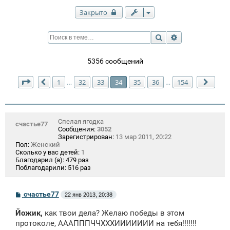
Закрыто
Поиск
Расширенный п
5356 сообщений
Страница
34
из
154
1
32
33
34
35
36
154
…
…
Пред.
След
Спелая ягодка
счастье77
Сообщения:
3052
Зарегистрирован:
13 мар 2011, 20:22
Пол:
Женский
Сколько у вас детей:
1
Благодарил (а):
479 раз
Поблагодарили:
516 раз
С
счастье77
22 янв 2013, 20:38
о
о
Йожик,
как твои дела? Желаю победы в этом
б
щ
протоколе, АААПППЧЧХХХИИИИИИИ на тебя!!!!!!!
е