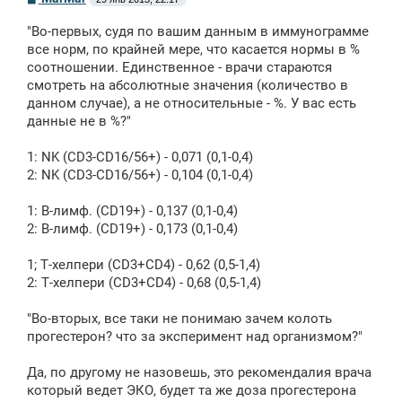
о
о
"Во-первых, судя по вашим данным в иммунограмме
б
щ
все норм, по крайней мере, что касается нормы в %
е
соотношении. Единственное - врачи стараются
н
смотреть на абсолютные значения (количество в
и
е
данном случае), а не относительные - %. У вас есть
данные не в %?"
1: NK (CD3-CD16/56+) - 0,071 (0,1-0,4)
2: NK (CD3-CD16/56+) - 0,104 (0,1-0,4)
1: В-лимф. (CD19+) - 0,137 (0,1-0,4)
2: В-лимф. (CD19+) - 0,173 (0,1-0,4)
1; Т-хелпери (CD3+CD4) - 0,62 (0,5-1,4)
2: Т-хелпери (CD3+CD4) - 0,68 (0,5-1,4)
"Во-вторых, все таки не понимаю зачем колоть
прогестерон? что за эксперимент над организмом?"
Да, по другому не назовешь, это рекомендалия врача
который ведет ЭКО, будет та же доза прогестерона