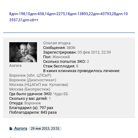
8дпп-198,10дпп-458,14дпп-2275,18дпп-13893,22дпп-43793,28дпп-10
3557,31дпп-сб++
Спелая ягодка
Сообщения:
3836
Зарегистрирован:
05 фев 2012, 22:59
Пол:
Женский
Сколько попыток ЭКО:
2
Aurora
Стаж бесплодия:
8
В каких клиниках проводилось лечение:
Воронеж (обл. ЦПСиР)
Воронеж (Диагностика+)
Москва (НЦАГиП им. Кулакова)
Москва (Биопрестиж)
Где было удачное ЭКО:
Чудо ЕБ
Сколько у вас детей:
1
Откуда:
Воронеж
Благодарил (а):
797 раз
Поблагодарили:
843 раза
С
Aurora
29 янв 2013, 23:31
о
о