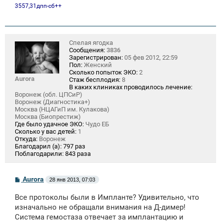
3557,31дпп-сб++
Спелая ягодка
Сообщения:
3836
Зарегистрирован:
05 фев 2012, 22:59
Пол:
Женский
Сколько попыток ЭКО:
2
Aurora
Стаж бесплодия:
8
В каких клиниках проводилось лечение:
Воронеж (обл. ЦПСиР)
Воронеж (Диагностика+)
Москва (НЦАГиП им. Кулакова)
Москва (Биопрестиж)
Где было удачное ЭКО:
Чудо ЕБ
Сколько у вас детей:
1
Откуда:
Воронеж
Благодарил (а):
797 раз
Поблагодарили:
843 раза
С
Aurora
28 янв 2013, 07:03
о
о
Все протоколы были в Импланте? Удивительно, что
б
щ
изначально не обращали внимания на Д-димер!
е
Система гемостаза отвечает за имплантацию и
н