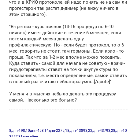
что и в КРИО протоколе, ей надо понять не на сам ли
прогестерон так растет д-димер (не вижу ничего в
этом страшного).
"В-третьих - курс пиявок (13-16 процедур по 6-10
пиявок) имеет действие в течение 6 месяцев, если
потом каждый месяц делать одну
профилактическую. Но - если будет протокол, то о 6
мес. говорить не стоит, там гормоны. Если крио - то
проще. Так что за 1-2 мес вполне можно походить.
Куда ставить - самой для начала не советую - врачи-
гирудотерапевты ставят на точки акупунктуры по
показаниям, т.е. места определенные, самой ставить
в первый раз считаю неблагоразумно.[/quote]"
У меня и в мыслях небыло делать эту процедуру
самой. Насколько это больно?
8дпп-198,10дпп-458,14дпп-2275,18дпп-13893,22дпп-43793,28дпп-10
3557,31дпп-сб++