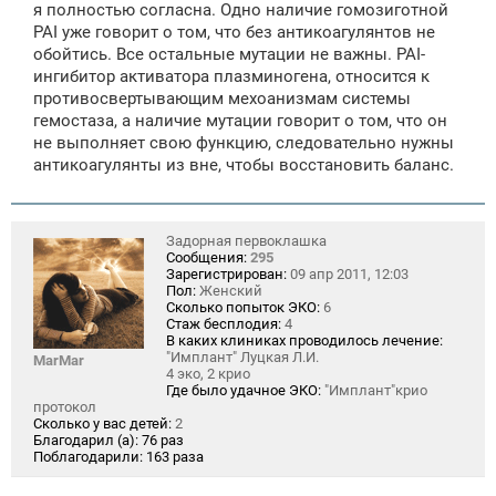
я полностью согласна. Одно наличие гомозиготной
б
щ
PAI уже говорит о том, что без антикоагулянтов не
е
обойтись. Все остальные мутации не важны. PAI-
н
ингибитор активатора плазминогена, относится к
и
е
противосвертывающим мехоанизмам системы
гемостаза, а наличие мутации говорит о том, что он
не выполняет свою функцию, следовательно нужны
антикоагулянты из вне, чтобы восстановить баланс.
Задорная первоклашка
Сообщения:
295
Зарегистрирован:
09 апр 2011, 12:03
Пол:
Женский
Сколько попыток ЭКО:
6
Стаж бесплодия:
4
В каких клиниках проводилось лечение:
"Имплант" Луцкая Л.И.
MarMar
4 эко, 2 крио
Где было удачное ЭКО:
"Имплант"крио
протокол
Сколько у вас детей:
2
Благодарил (а):
76 раз
Поблагодарили:
163 раза