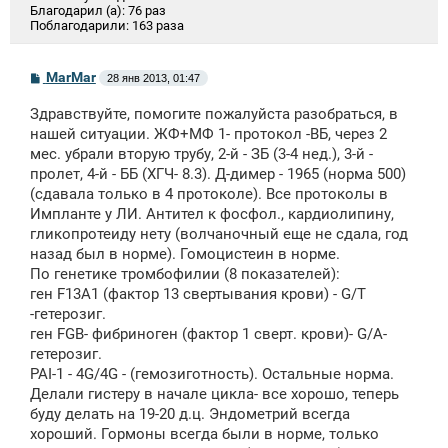
Благодарил (а):
76 раз
Поблагодарили:
163 раза
С
MarMar
28 янв 2013, 01:47
о
о
Здравствуйте, помогите пожалуйста разобраться, в
б
щ
нашей ситуации. ЖФ+МФ 1- протокол -ВБ, через 2
е
мес. убрали вторую трубу, 2-й - ЗБ (3-4 нед.), 3-й -
н
пролет, 4-й - ББ (ХГЧ- 8.3). Д-димер - 1965 (норма 500)
и
е
(сдавала только в 4 протоколе). Все протоколы в
Импланте у ЛИ. Антител к фосфол., кардиолипину,
гликопротеиду нету (волчаночный еще не сдала, год
назад был в норме). Гомоцистеин в норме.
По генетике тромбофилии (8 показателей):
ген F13A1 (фактор 13 свертывания крови) - G/T
-гетерозиг.
ген FGB- фибриноген (фактор 1 сверт. крови)- G/A-
гетерозиг.
PAI-1 - 4G/4G - (гемозиготность). Остальные норма.
Делали гистеру в начале цикла- все хорошо, теперь
буду делать на 19-20 д.ц. Эндометрий всегда
хороший. Гормоны всегда были в норме, только