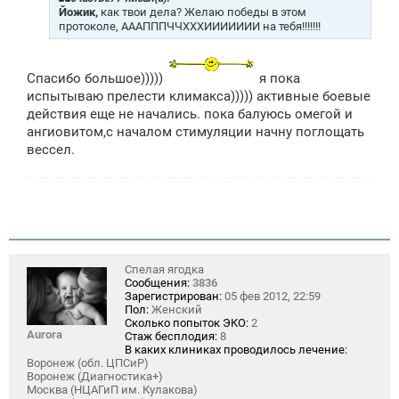
е
Йожик,
как твои дела? Желаю победы в этом
н
протоколе, АААПППЧЧХХХИИИИИИИ на тебя!!!!!!!
и
е
Спасибо большое)))))
я пока
испытываю прелести климакса))))) активные боевые
действия еще не начались. пока балуюсь омегой и
ангиовитом,с началом стимуляции начну поглощать
вессел.
Спелая ягодка
Сообщения:
3836
Зарегистрирован:
05 фев 2012, 22:59
Пол:
Женский
Сколько попыток ЭКО:
2
Aurora
Стаж бесплодия:
8
В каких клиниках проводилось лечение:
Воронеж (обл. ЦПСиР)
Воронеж (Диагностика+)
Москва (НЦАГиП им. Кулакова)