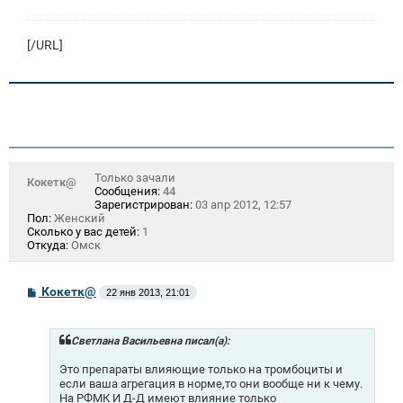
н
и
е
[/URL]
Только зачали
Кокетк@
Сообщения:
44
Зарегистрирован:
03 апр 2012, 12:57
Пол:
Женский
Сколько у вас детей:
1
Откуда:
Омск
С
Кокетк@
22 янв 2013, 21:01
о
о
б
щ
Светлана Васильевна писал(а):
е
н
Это препараты влияющие только на тромбоциты и
и
если ваша агрегация в норме,то они вообще ни к чему.
е
На РФМК И Д-Д имеют влияние только