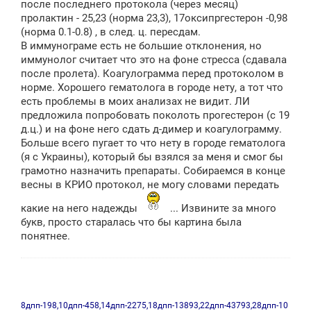
после последнего протокола (через месяц)
пролактин - 25,23 (норма 23,3), 17оксипргестерон -0,98
(норма 0.1-0.8) , в след. ц. пересдам.
В иммунограме есть не большие отклонения, но
иммунолог считает что это на фоне стресса (сдавала
после пролета). Коагулограмма перед протоколом в
норме. Хорошего гематолога в городе нету, а тот что
есть проблемы в моих анализах не видит. ЛИ
предложила попробовать поколоть прогестерон (с 19
д.ц.) и на фоне него сдать д-димер и коагулограмму.
Больше всего пугает то что нету в городе гематолога
(я с Украины), который бы взялся за меня и смог бы
грамотно назначить препараты. Собираемся в конце
весны в КРИО протокол, не могу словами передать
какие на него надежды
... Извините за много
букв, просто старалась что бы картина была
понятнее.
8дпп-198,10дпп-458,14дпп-2275,18дпп-13893,22дпп-43793,28дпп-10