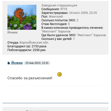
Заводная старушенция
Сообщения:
9715
Зарегистрирован:
24 июл 2009, 23:35
Пол:
Женский
Сколько попыток ЭКО:
2
Стаж бесплодия:
5
В каких клиниках проводилось лечение:
"Имплант" Харьков
Йожик
Где было удачное ЭКО:
"Имплант" Харьков
Сколько у вас детей:
1
Откуда:
ВоронЙожская обл.
Благодарил (а):
2153 раза
Поблагодарили:
2256 раз
С
Йожик
23 янв 2013, 13:31
о
о
б
щ
Спасибо за разъяснения!
е
н
и
е