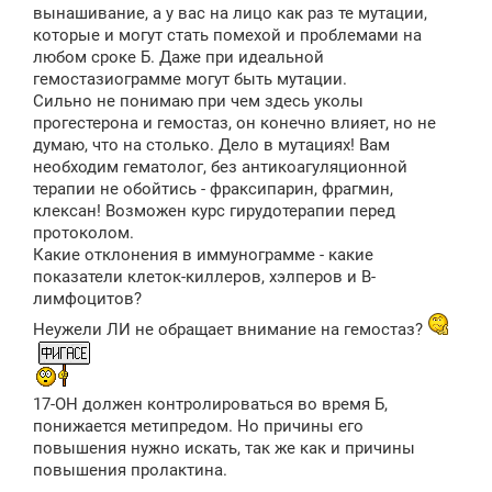
вынашивание, а у вас на лицо как раз те мутации,
и
е
которые и могут стать помехой и проблемами на
любом сроке Б. Даже при идеальной
гемостазиограмме могут быть мутации.
Сильно не понимаю при чем здесь уколы
прогестерона и гемостаз, он конечно влияет, но не
думаю, что на столько. Дело в мутациях! Вам
необходим гематолог, без антикоагуляционной
терапии не обойтись - фраксипарин, фрагмин,
клексан! Возможен курс гирудотерапии перед
протоколом.
Какие отклонения в иммунограмме - какие
показатели клеток-киллеров, хэлперов и В-
лимфоцитов?
Неужели ЛИ не обращает внимание на гемостаз?
17-ОН должен контролироваться во время Б,
понижается метипредом. Но причины его
повышения нужно искать, так же как и причины
повышения пролактина.