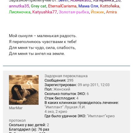
Заразное-прилепучее от:
Seviff
,
Асенька82
,
Катеринка_20
,
annutka35
,
Grey cat
,
EternalCarisma
,
Мама Оля
,
Kottofeika
,
Лисяночка
,
Katyushka77
,
Золотая-рыбка
,
Йожик
,
Amira
Мой сынуля – маленькая радость.
Я переполняюсь чувствами к тебе!
Для меня ты чудо, сила, слабость,
Для меня ты ангел на земле.
Задорная первоклашка
Сообщения:
295
Зарегистрирован:
09 апр 2011, 12:03
Пол:
Женский
Сколько попыток ЭКО:
6
Стаж бесплодия:
4
В каких клиниках проводилось лечение:
"Имплант" Луцкая Л.И.
MarMar
4 эко, 2 крио
Где было удачное ЭКО:
"Имплант"крио
протокол
Сколько у вас детей:
2
Благодарил (а):
76 раз