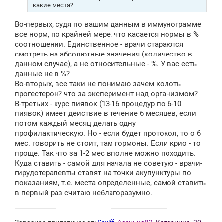
какие места?
Во-первых, судя по вашим данным в иммунограмме
все норм, по крайней мере, что касается нормы в %
соотношении. Единственное - врачи стараются
смотреть на абсолютные значения (количество в
данном случае), а не относительные - %. У вас есть
данные не в %?
Во-вторых, все таки не понимаю зачем колоть
прогестерон? что за эксперимент над организмом?
В-третьих - курс пиявок (13-16 процедур по 6-10
пиявок) имеет действие в течение 6 месяцев, если
потом каждый месяц делать одну
профилактическую. Но - если будет протокол, то о 6
мес. говорить не стоит, там гормоны. Если крио - то
проще. Так что за 1-2 мес вполне можно походить.
Куда ставить - самой для начала не советую - врачи-
гирудотерапевты ставят на точки акупунктуры по
показаниям, т.е. места определенные, самой ставить
в первый раз считаю неблагоразумно.