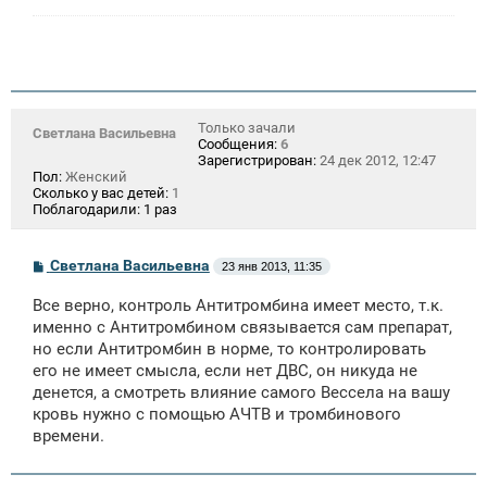
н
и
е
Только зачали
Светлана Васильевна
Сообщения:
6
Зарегистрирован:
24 дек 2012, 12:47
Пол:
Женский
Сколько у вас детей:
1
Поблагодарили:
1 раз
С
Светлана Васильевна
23 янв 2013, 11:35
о
о
Все верно, контроль Антитромбина имеет место, т.к.
б
щ
именно с Антитромбином связывается сам препарат,
е
но если Антитромбин в норме, то контролировать
н
его не имеет смысла, если нет ДВС, он никуда не
и
е
денется, а смотреть влияние самого Вессела на вашу
кровь нужно с помощью АЧТВ и тромбинового
времени.