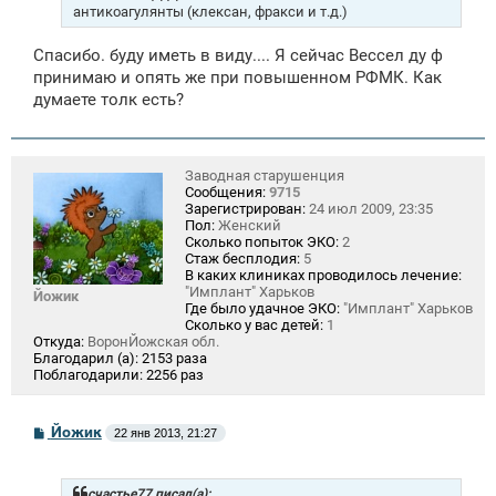
антикоагулянты (клексан, фракси и т.д.)
Спасибо. буду иметь в виду.... Я сейчас Вессел ду ф
принимаю и опять же при повышенном РФМК. Как
думаете толк есть?
Заводная старушенция
Сообщения:
9715
Зарегистрирован:
24 июл 2009, 23:35
Пол:
Женский
Сколько попыток ЭКО:
2
Стаж бесплодия:
5
В каких клиниках проводилось лечение:
"Имплант" Харьков
Йожик
Где было удачное ЭКО:
"Имплант" Харьков
Сколько у вас детей:
1
Откуда:
ВоронЙожская обл.
Благодарил (а):
2153 раза
Поблагодарили:
2256 раз
С
Йожик
22 янв 2013, 21:27
о
о
б
щ
счастье77 писал(а):