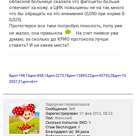
обласной больнице сказала что фагоциты больше
отвечают за кожу, а ЦИК повышены не на так много
что бы обращать на это внимания (0,050 при норме 0-
0,025).
Прогестерон все таки попробую поколоть, попу уже
не жалко, она привыкла
. На счет пиявок уже
думаю, за сколько до КРИО протокола лучше
ставить? И на какие места?
8дпп-198,10дпп-458,14дпп-2275,18дпп-13893,22дпп-43793,28дпп-10
3557,31дпп-сб++
Задорная первоклашка
Сообщения:
369
Зарегистрирован:
21 фев 2012, 08:23
Пол:
Женский
Сколько попыток ЭКО:
5
Стаж бесплодия:
9
Благодарил (а):
84 раза