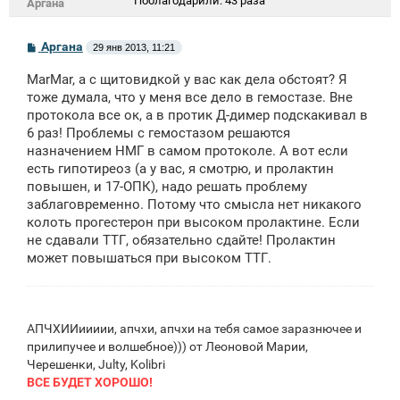
Поблагодарили:
43 раза
Аргана
С
Аргана
29 янв 2013, 11:21
о
о
MarMar, а с щитовидкой у вас как дела обстоят? Я
б
щ
тоже думала, что у меня все дело в гемостазе. Вне
е
протокола все ок, а в протик Д-димер подскакивал в
н
6 раз! Проблемы с гемостазом решаются
и
е
назначением НМГ в самом протоколе. А вот если
есть гипотиреоз (а у вас, я смотрю, и пролактин
повышен, и 17-ОПК), надо решать проблему
заблаговременно. Потому что смысла нет никакого
колоть прогестерон при высоком пролактине. Если
не сдавали ТТГ, обязательно сдайте! Пролактин
может повышаться при высоком ТТГ.
АПЧХИИиииии, апчхи, апчхи на тебя самое заразнючее и
прилипучее и волшебное))) от Леоновой Марии,
Черешенки, Julty, Kolibri
ВСЕ БУДЕТ ХОРОШО!