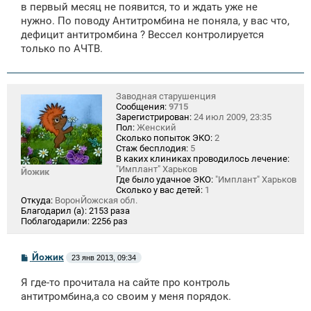
е
в первый месяц не появится, то и ждать уже не
нужно. По поводу Антитромбина не поняла, у вас что,
дефицит антитромбина ? Вессел контролируется
только по АЧТВ.
Заводная старушенция
Сообщения:
9715
Зарегистрирован:
24 июл 2009, 23:35
Пол:
Женский
Сколько попыток ЭКО:
2
Стаж бесплодия:
5
В каких клиниках проводилось лечение:
"Имплант" Харьков
Йожик
Где было удачное ЭКО:
"Имплант" Харьков
Сколько у вас детей:
1
Откуда:
ВоронЙожская обл.
Благодарил (а):
2153 раза
Поблагодарили:
2256 раз
С
Йожик
23 янв 2013, 09:34
о
о
Я где-то прочитала на сайте про контроль
б
щ
антитромбина,а со своим у меня порядок.
е