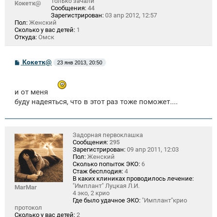
Только зачали
Кокетк@
Сообщения:
44
Зарегистрирован:
03 апр 2012, 12:57
Пол:
Женский
Сколько у вас детей:
1
Откуда:
Омск
С
Кокетк@
23 янв 2013, 20:50
о
о
б
щ
и от меня
е
буду надеяться, что в этот раз тоже поможет....
н
и
е
Задорная первоклашка
Сообщения:
295
Зарегистрирован:
09 апр 2011, 12:03
Пол:
Женский
Сколько попыток ЭКО:
6
Стаж бесплодия:
4
В каких клиниках проводилось лечение:
"Имплант" Луцкая Л.И.
MarMar
4 эко, 2 крио
Где было удачное ЭКО:
"Имплант"крио
протокол
Сколько у вас детей:
2