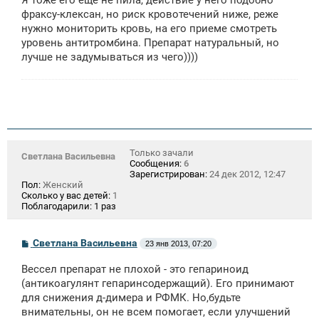
Я тоже его еще не пила, действие у него подобно
фраксу-клексан, но риск кровотечений ниже, реже
нужно мониторить кровь, на его приеме смотреть
уровень антитромбина. Препарат натуральный, но
лучше не задумываться из чего))))
Только зачали
Светлана Васильевна
Сообщения:
6
Зарегистрирован:
24 дек 2012, 12:47
Пол:
Женский
Сколько у вас детей:
1
Поблагодарили:
1 раз
С
Светлана Васильевна
23 янв 2013, 07:20
о
о
Вессел препарат не плохой - это гепариноид
б
щ
(антикоагулянт гепаринсодержащий). Его принимают
е
для снижения д-димера и РФМК. Но,будьте
н
внимательны, он не всем помогает, если улучшений
и