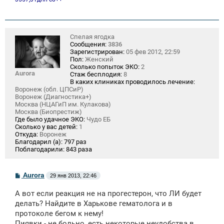
Спелая ягодка
Сообщения:
3836
Зарегистрирован:
05 фев 2012, 22:59
Пол:
Женский
Сколько попыток ЭКО:
2
Aurora
Стаж бесплодия:
8
В каких клиниках проводилось лечение:
Воронеж (обл. ЦПСиР)
Воронеж (Диагностика+)
Москва (НЦАГиП им. Кулакова)
Москва (Биопрестиж)
Где было удачное ЭКО:
Чудо ЕБ
Сколько у вас детей:
1
Откуда:
Воронеж
Благодарил (а):
797 раз
Поблагодарили:
843 раза
С
Aurora
29 янв 2013, 22:46
о
о
А вот если реакция не на прогестерон, что ЛИ будет
б
щ
делать? Найдите в Харькове гематолога и в
е
протоколе бегом к нему!
н
Пиявки - не больно, есть некоторые неудобства в
и