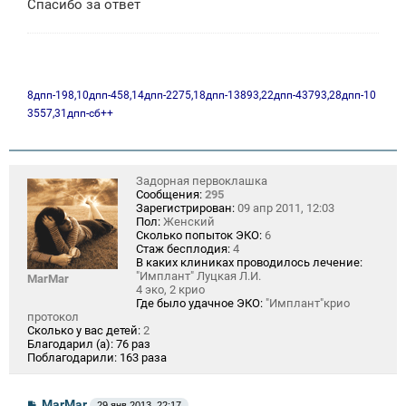
Спасибо за ответ
8дпп-198,10дпп-458,14дпп-2275,18дпп-13893,22дпп-43793,28дпп-10
3557,31дпп-сб++
Задорная первоклашка
Сообщения:
295
Зарегистрирован:
09 апр 2011, 12:03
Пол:
Женский
Сколько попыток ЭКО:
6
Стаж бесплодия:
4
В каких клиниках проводилось лечение:
"Имплант" Луцкая Л.И.
MarMar
4 эко, 2 крио
Где было удачное ЭКО:
"Имплант"крио
протокол
Сколько у вас детей:
2
Благодарил (а):
76 раз
Поблагодарили:
163 раза
С
MarMar
29 янв 2013, 22:17