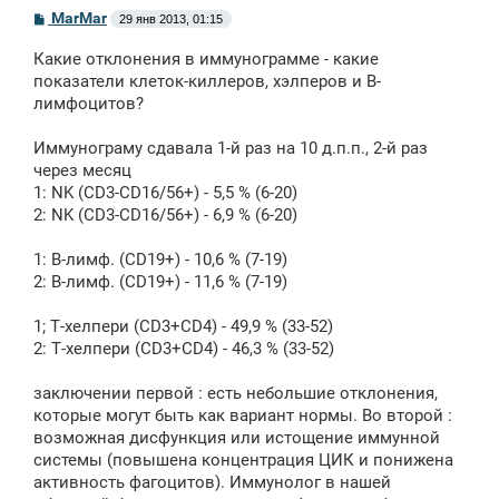
С
MarMar
29 янв 2013, 01:15
о
о
Какие отклонения в иммунограмме - какие
б
щ
показатели клеток-киллеров, хэлперов и В-
е
лимфоцитов?
н
и
е
Иммунограму сдавала 1-й раз на 10 д.п.п., 2-й раз
через месяц
1: NK (CD3-CD16/56+) - 5,5 % (6-20)
2: NK (CD3-CD16/56+) - 6,9 % (6-20)
1: В-лимф. (CD19+) - 10,6 % (7-19)
2: В-лимф. (CD19+) - 11,6 % (7-19)
1; Т-хелпери (CD3+CD4) - 49,9 % (33-52)
2: Т-хелпери (CD3+CD4) - 46,3 % (33-52)
заключении первой : есть небольшие отклонения,
которые могут быть как вариант нормы. Во второй :
возможная дисфункция или истощение иммунной
системы (повышена концентрация ЦИК и понижена
активность фагоцитов). Иммунолог в нашей