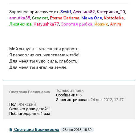
Заразное-прилепучее от:
Seviff
,
Асенька82
,
Катеринка_20
,
annutka35
,
Grey cat
,
EternalCarisma
,
Мама Оля
,
Kottofeika
,
Лисяночка
,
Katyushka77
,
Золотая-рыбка
,
Йожик
,
Amira
Мой сынуля – маленькая радость.
Я переполняюсь чувствами к тебе!
Для меня ты чудо, сила, слабость,
Для меня ты ангел на земле.
Только зачали
Светлана Васильевна
Сообщения:
6
Зарегистрирован:
24 дек 2012, 12:47
Пол:
Женский
Сколько у вас детей:
1
Поблагодарили:
1 раз
С
Светлана Васильевна
28 янв 2013, 18:39
о
о