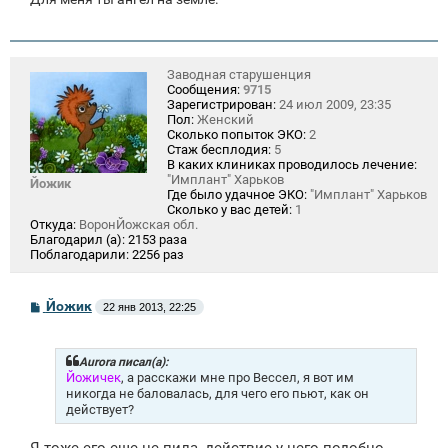
Заводная старушенция
Сообщения:
9715
Зарегистрирован:
24 июл 2009, 23:35
Пол:
Женский
Сколько попыток ЭКО:
2
Стаж бесплодия:
5
В каких клиниках проводилось лечение:
"Имплант" Харьков
Йожик
Где было удачное ЭКО:
"Имплант" Харьков
Сколько у вас детей:
1
Откуда:
ВоронЙожская обл.
Благодарил (а):
2153 раза
Поблагодарили:
2256 раз
С
Йожик
22 янв 2013, 22:25
о
о
б
щ
Aurora писал(а):
е
Йожичек
, а расскажи мне про Вессел, я вот им
н
никогда не баловалась, для чего его пьют, как он
и
действует?
е