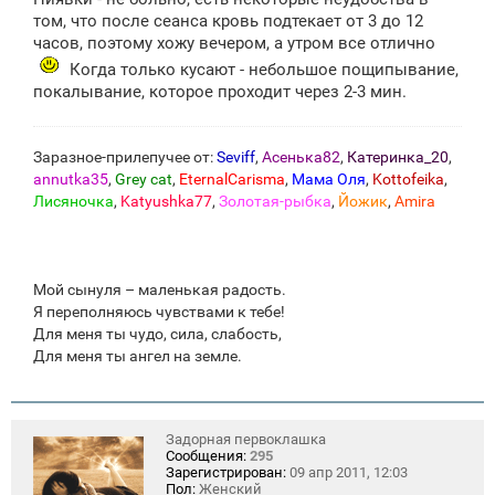
е
том, что после сеанса кровь подтекает от 3 до 12
часов, поэтому хожу вечером, а утром все отлично
Когда только кусают - небольшое пощипывание,
покалывание, которое проходит через 2-3 мин.
Заразное-прилепучее от:
Seviff
,
Асенька82
,
Катеринка_20
,
annutka35
,
Grey cat
,
EternalCarisma
,
Мама Оля
,
Kottofeika
,
Лисяночка
,
Katyushka77
,
Золотая-рыбка
,
Йожик
,
Amira
Мой сынуля – маленькая радость.
Я переполняюсь чувствами к тебе!
Для меня ты чудо, сила, слабость,
Для меня ты ангел на земле.
Задорная первоклашка
Сообщения:
295
Зарегистрирован:
09 апр 2011, 12:03
Пол:
Женский