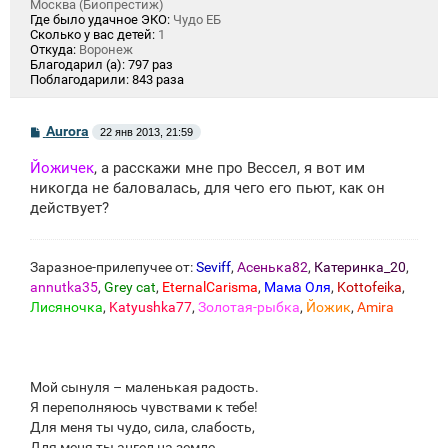
Москва (Биопрестиж)
Где было удачное ЭКО:
Чудо ЕБ
Сколько у вас детей:
1
Откуда:
Воронеж
Благодарил (а):
797 раз
Поблагодарили:
843 раза
С
Aurora
22 янв 2013, 21:59
о
о
Йожичек
, а расскажи мне про Вессел, я вот им
б
щ
никогда не баловалась, для чего его пьют, как он
е
действует?
н
и
е
Заразное-прилепучее от:
Seviff
,
Асенька82
,
Катеринка_20
,
annutka35
,
Grey cat
,
EternalCarisma
,
Мама Оля
,
Kottofeika
,
Лисяночка
,
Katyushka77
,
Золотая-рыбка
,
Йожик
,
Amira
Мой сынуля – маленькая радость.
Я переполняюсь чувствами к тебе!
Для меня ты чудо, сила, слабость,
Для меня ты ангел на земле.