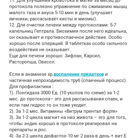
11. Для улучшения кровотока в матке за месяц до
протокола полезно упражнение по сжиманию мышц
малого таза и ануса 5-10 мин в день (улучшает
яичники, рассасывает кисты и миомы).
12. Для очистки печени между протоколами: 5-7
капельниц Гептрала. Биохимия после него идеальна,
он оказывает и противоспаечное действие. Особо
хорошо после операций. В таблетках особо сильного
воздействия не оказывает.
Еще для печени хорошо: Зифлан, Карсил,
Расторопша, Овесол.
Если в анамнезе хр.
воспаление придатков
и
частичная непроходимость труб (спаечный процесс).
Для профилактики :
1). Лонгидаза 3000 Ед. (10 уколов по схеме) за 1-2
мес. до протокола– это для рассасывания спаек, и
если там гидрос то он тоже уходит.
2). За 1-2 мес. Витамины «Витрум прентал форте»
3). За 1-2 цикла магнит на низ живота – это для того,
чтобы эндик хорошо в протоколе реагировал на
препараты и рос.
4). За 2-3 цикла дюфастон 10 мг 2 раза в день + вит.Е