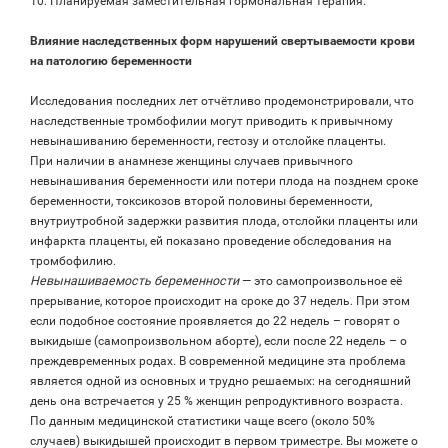
10. Планируемая заместительная гормональная терапия.
Влияние наследственных форм нарушений свертываемости крови
на патологию беременности
Исследования последних лет отчётливо продемонстрировали, что
наследственные тромбофилии могут приводить к привычному
невынашиванию беременности, гестозу и отслойке плаценты.
При наличии в анамнезе женщины случаев привычного
невынашивания беременности или потери плода на позднем сроке
беременности, токсикозов второй половины беременности,
внутриутробной задержки развития плода, отслойки плаценты или
инфаркта плаценты, ей показано проведение обследования на
тромбофилию.
Невынашиваемость беременности
— это самопроизвольное её
прерывание, которое происходит на сроке до 37 недель. При этом
если подобное состояние проявляется до 22 недель – говорят о
выкидыше (самопроизвольном аборте), если после 22 недель – о
преждевременных родах. В современной медицине эта проблема
является одной из основных и трудно решаемых: на сегодняшний
день она встречается у 25 % женщин репродуктивного возраста.
По данным медицинской статистики чаще всего (около 50%
случаев) выкидышей происходит в первом триместре. Вы можете о