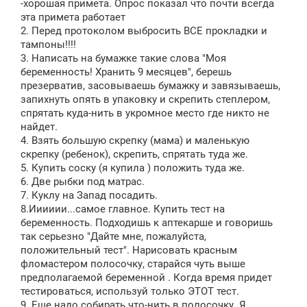
-хорошая примета. Опрос показал что почти всегда
эта примета работает
2. Перед протоколом выбросить ВСЕ прокладки и
тампоны!!!!
3. Написать на бумажке такие слова "Моя
беременность! Хранить 9 месяцев", берешь
презерватив, засовываешь бумажку и завязываешь,
запихнуть опять в упаковку и скрепить степлером,
спрятать куда-нить в укромное место где никто не
найдет.
4. Взять большую скрепку (мама) и маленькую
скрепку (ребенок), скрепить, спрятать туда же.
5. Купить соску (я купила ) положить туда же.
6. Две рыбки под матрас.
7. Куклу на Запад посадить.
8.Ииииии...самое главное. Купить тест на
беременность. Подходишь к аптекарше и говоришь
так серьезно "Дайте мне, пожалуйста,
положительный тест". Нарисовать красным
фломастером полосочку, старайся чуть выше
предполагаемой беременной . Когда время придет
тестироваться, используй только ЭТОТ тест.
9. Еще надо собирать что-нить в полосочку. Я