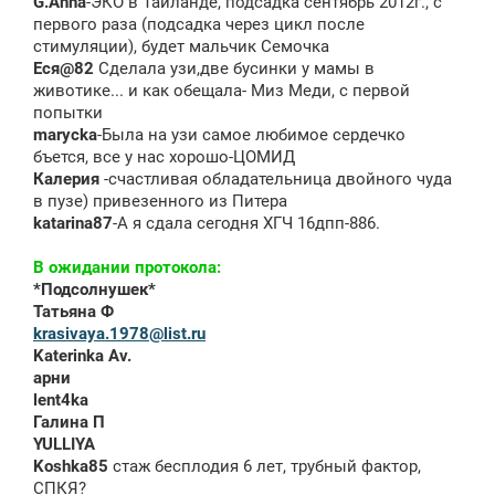
G.Anna
-ЭКО в Тайланде, подсадка сентябрь 2012г., с
первого раза (подсадка через цикл после
стимуляции), будет мальчик Семочка
Еся@82
Сделала узи,две бусинки у мамы в
животике... и как обещала- Миз Меди, с первой
попытки
marycka
-Была на узи самое любимое сердечко
бъется, все у нас хорошо-ЦОМИД
Калерия
-счастливая обладательница двойного чуда
в пузе) привезенного из Питера
katarina87
-А я сдала сегодня ХГЧ 16дпп-886.
В ожидании протокола:
*Подсолнушек*
Татьяна Ф
krasivaya.1978@list.ru
Katerinka Av.
арни
lent4ka
Галина П
YULLIYA
Koshka85
стаж бесплодия 6 лет, трубный фактор,
СПКЯ?