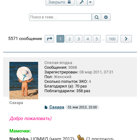
Закрыто
Поиск
Расширенный п
Страница
1
из
160
5571 сообщение
1
2
3
4
5
160
…
След
Спелая ягодка
Сообщения:
3068
Зарегистрирован:
08 мар 2011, 07:31
Пол:
Женский
Сколько попыток ЭКО:
4
Благодарил (а):
70 раз
Поблагодарили:
358 раз
Сахара
С
Сахара
01 янв 2013, 15:00
о
о
Добро пожаловать)
б
щ
е
Мамочки:
н
и
Narkiska
- ЦОМИД (март 2012)-
(1 протокол-