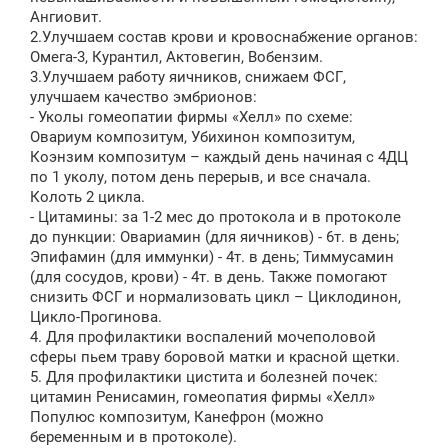
Ангиовит.
2.Улучшаем состав крови и кровоснабжение органов:
Омега-3, Курантил, Актовегин, Вобензим.
3.Улучшаем работу яичников, снижаем ФСГ,
улучшаем качество эмбрионов:
- Уколы гомеопатии фирмы «Хелл» по схеме:
Овариум композитум, Убихинон композитум,
Коэнзим композитум – каждый день начиная с 4ДЦ
по 1 уколу, потом день перерыв, и все сначала.
Колоть 2 цикла.
- Цитамины: за 1-2 мес до протокола и в протоколе
до пункции: Овариамин (для яичников) - 6т. в день;
Эпифамин (для иммунки) - 4т. в день; Тиммусамин
(для сосудов, крови) - 4т. в день. Также помогают
снизить ФСГ и нормализовать цикл – Циклодинон,
Цикло-Прогинова.
4. Для профилактики воспалений мочеполовой
сферы пьем траву боровой матки и красной щетки.
5. Для профилактики цистита и болезней почек:
цитамин Ренисамин, гомеопатия фирмы «Хелл»
Популюс композитум, Канефрон (можно
беременным и в протоколе).