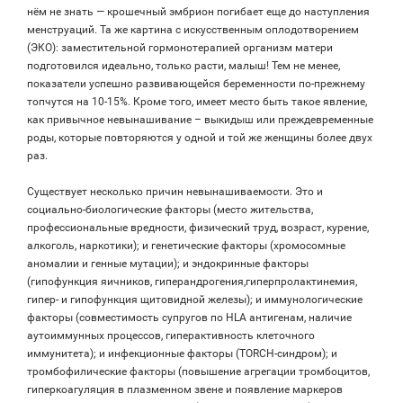
нём не знать — крошечный эмбрион погибает еще до наступления
менструаций. Та же картина с искусственным оплодотворением
(ЭКО): заместительной гормонотерапией организм матери
подготовился идеально, только расти, малыш! Тем не менее,
показатели успешно развивающейся беременности по-прежнему
топчутся на 10-15%. Кроме того, имеет место быть такое явление,
как привычное невынашивание – выкидыш или преждевременные
роды, которые повторяются у одной и той же женщины более двух
раз.
Существует несколько причин невынашиваемости. Это и
социально-биологические факторы (место жительства,
профессиональные вредности, физический труд, возраст, курение,
алкоголь, наркотики); и генетические факторы (хромосомные
аномалии и генные мутации); и эндокринные факторы
(гипофункция яичников, гиперандрогения,гиперпролактинемия,
гипер- и гипофункция щитовидной железы); и иммунологические
факторы (совместимость супругов по HLA антигенам, наличие
аутоиммунных процессов, гиперактивность клеточного
иммунитета); и инфекционные факторы (TORCH-синдром); и
тромбофилические факторы (повышение агрегации тромбоцитов,
гиперкоагуляция в плазменном звене и появление маркеров