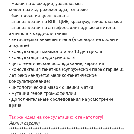
- мазок на хламидии, уреаплазмы,
микоплазмы,трихомонады, гонорею
- бак. посев из церв. канала
- анализ крови на ВПГ, ЦМВ, краснуху, токсоплазмоз
- анализ крови на антифосфолипидные антитела,
антитела к кардиолипинам
- антиспермальные антитела (в сыворотке крови и
эякуляте)
- консультация маммолога до 10 дня цикла
- консультация эндокринолога
- цитогенетическое исследование, кариотип
- консультация генетика (супружеской паре старше 35
лет рекомендуется медико-генетическое
консультирование)
- цитологический мазок с шейки матки
- мутации генов тромбофиллии
- Дополнительные обследования на усмотрение
врача.
Так же идем на консультацию к гематологу!
Явки и пароли)
****************************************************************