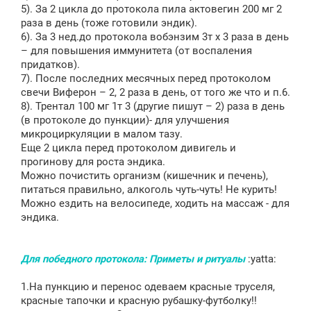
5). За 2 цикла до протокола пила актовегин 200 мг 2
раза в день (тоже готовили эндик).
6). За 3 нед.до протокола вобэнзим 3т х 3 раза в день
– для повышения иммунитета (от воспаления
придатков).
7). После последних месячных перед протоколом
свечи Виферон – 2, 2 раза в день, от того же что и п.6.
8). Трентал 100 мг 1т 3 (другие пишут – 2) раза в день
(в протоколе до пункции)- для улучшения
микроциркуляции в малом тазу.
Еще 2 цикла перед протоколом дивигель и
прогинову для роста эндика.
Можно почистить организм (кишечник и печень),
питаться правильно, алкоголь чуть-чуть! Не курить!
Можно ездить на велосипеде, ходить на массаж - для
эндика.
Для победного протокола: Приметы и ритуалы
:yatta:
1.На пункцию и перенос одеваем красные труселя,
красные тапочки и красную рубашку-футболку!!