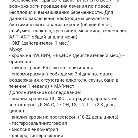
- заключение терапевта (действителен 6 мес.) – о
возможности проведения лечения по поводу
бесплодия и вынашивания беременности. Для
данного заключения необходимы результаты
биохимического анализа крови (общий белок,
альбумин, глюкоза, креатинин, мочевина, холестерин,
АЛТ, АСТ, общий анализ мочи)
- ЭКГ (действителен 1 мес.)
Мужу:
- кровь на RW, ВИЧ, HBs,HCV (действителен 3 мес.) –
оригиналы
- группа крови, Rh-фактор - оригиналы
- спермограмма (необходимо 3-4 дня полового
воздержания, отсутствие алкоголя, сауны, бани в
течение 1 недели) + MAR-тест
Дополнительное обследование:
- анализ крови на ЛГ, ФСГ, эстрадиол, пролактин,
тестостерон, ДГЭА-С, 17-ОН, Т3, Т4, ТТГ (2-3 день
цикла)
- анализ крови на прогестерон (18-22 день цикла)
- гистеросальпингография
- биопсия эндометрия
- лапаро, гистеро скопия