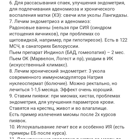
6. Для рассасывания спаек, улучшения эндометрия,
для подлечивания аденомиоза и хронического
воспаления матки (ХЭ): свечи или уколы Лангидазы.
7. Лечим эндометриоз и аденомиоз:
Радоновые ванны (нельзя при СИЯ (синдром
истощения яичников), при проблемах со
щитовидкой, например, при гипотиреозе). Есть в 122
МСЧ, в санаториях Белоруссии.
Пьем препарат Индинол (БАД, гомеопатия) – 2 мес.
Пьем ОК (Марвелон, Логест и пр), уходим в ИК
(искусственный климакс).
8. Лечим хронический эндометрит: 3 укола
современного иммуномодулятора Натрия
нуклеоспермат (болючие). Можно ректально, но
лечиться 1-1,5 месяца. Эффект очень хороший.
9. Ставим пиявки: при миомах, кистах, проблемах
эндометрия, для улучшения параметров крови.
Ставятся на крестец, живот и во влагалище.
Есть пример излечения миомы после 2х курсов
пиявок.
10. Иглоукалывание лечит все и особенно ИЯ (есть
примеры ЕБ после курса).