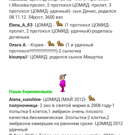
е
г.Москва-пролет, 2 протокол-ЦОМИД- пролет, 3
протокол ЦОМИД- удачный)- сын Денис, родился
08.11.12. 54рост, 3600 вес
Elena_A_83
- ЦОМИД -
(1 протокол ЦОМИД-
пролет, 2 протокол ЦОМИД- удачный)-родилась
доченька
Ольга А
. - Корея -
(1 и удачный
протокол!!!!!!!!!!!!!!!!!!!!!!)-2 сыночка
kisunya//
- ЦОМИД- родился сынок Мишутка
Наши беременяшки:
Alena_sunshine
- ЦОМИД (МАЙ 2012)-
полуночница
- 2 эко в святой марии в 2008 году-1
попытка-5 клеток,1 эмбрион очень плохого
качества.биохимическая. 2попытка-2 клетки,2
эмбриона-замершая на ранннем сроке. ЦОМИД 2012
удачный