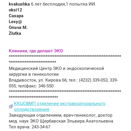
kvakushka
6 лет бесплодия,1 попытка ИИ.
oksi12
Сахара
Lesy@
Ольча М.
Zlutka
Клиники, где делают ЭКО
****************************************************************
***************************
Медицинский Центр ЭКО и эндоскопической
хирургии в гинекологии
Владивосток, ул. Кирова 66; тел.: (4232) 339-053, 339-
055; тел|факс: 346-550
****************************************************************
****************************
ККЦСВМП отделение экстракорпорального
оплодотворения
Заведующая отделением, врач-гинеколог, доктор
мед. наук ЭКО Щербавская Эльвира Анатольевна
Тел врача: 243-34-67