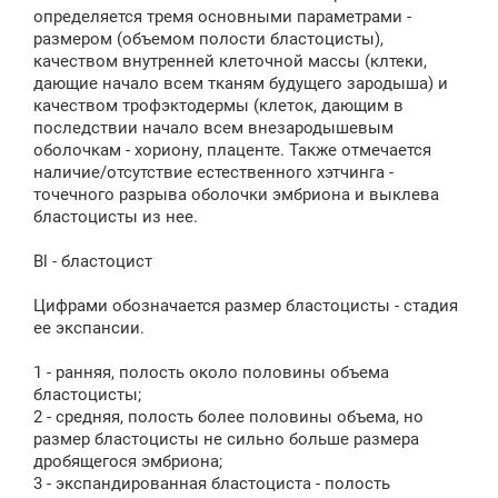
определяется тремя основными параметрами -
размером (объемом полости бластоцисты),
качеством внутренней клеточной массы (клтеки,
дающие начало всем тканям будущего зародыша) и
качеством трофэктодермы (клеток, дающим в
последствии начало всем внезародышевым
оболочкам - хориону, плаценте. Также отмечается
наличие/отсутствие естественного хэтчинга -
точечного разрыва оболочки эмбриона и выклева
бластоцисты из нее.
Bl - бластоцист
Цифрами обозначается размер бластоцисты - стадия
ее экспансии.
1 - ранняя, полость около половины объема
бластоцисты;
2 - средняя, полость более половины объема, но
размер бластоцисты не сильно больше размера
дробящегося эмбриона;
3 - экспандированная бластоциста - полость