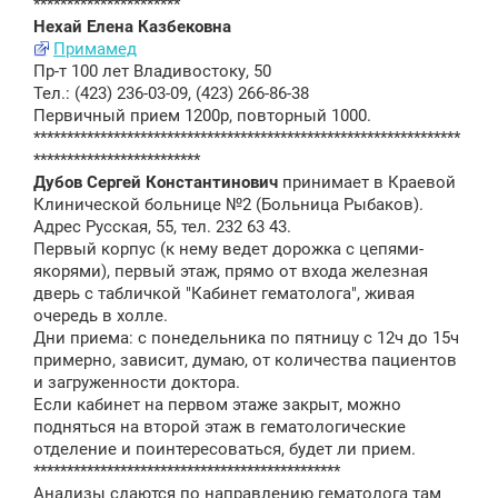
**********************
Нехай Елена Казбековна
Примамед
Пр-т 100 лет Владивостоку, 50
Тел.: (423) 236-03-09, (423) 266-86-38
Первичный прием 1200р, повторный 1000.
****************************************************************
*************************
Дубов Сергей Константинович
принимает в Краевой
Клинической больнице №2 (Больница Рыбаков).
Адрес Русская, 55, тел. 232 63 43.
Первый корпус (к нему ведет дорожка с цепями-
якорями), первый этаж, прямо от входа железная
дверь с табличкой "Кабинет гематолога", живая
очередь в холле.
Дни приема: с понедельника по пятницу с 12ч до 15ч
примерно, зависит, думаю, от количества пациентов
и загруженности доктора.
Если кабинет на первом этаже закрыт, можно
подняться на второй этаж в гематологические
отделение и поинтересоваться, будет ли прием.
**********************************************
Анализы сдаются по направлению гематолога там