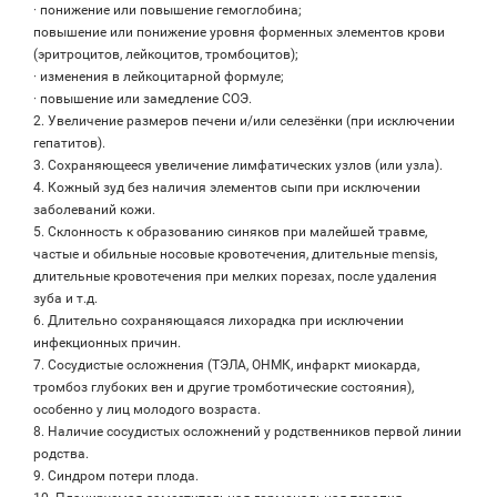
· понижение или повышение гемоглобина;
повышение или понижение уровня форменных элементов крови
(эритроцитов, лейкоцитов, тромбоцитов);
· изменения в лейкоцитарной формуле;
· повышение или замедление СОЭ.
2. Увеличение размеров печени и/или селезёнки (при исключении
гепатитов).
3. Сохраняющееся увеличение лимфатических узлов (или узла).
4. Кожный зуд без наличия элементов сыпи при исключении
заболеваний кожи.
5. Склонность к образованию синяков при малейшей травме,
частые и обильные носовые кровотечения, длительные mensis,
длительные кровотечения при мелких порезах, после удаления
зуба и т.д.
6. Длительно сохраняющаяся лихорадка при исключении
инфекционных причин.
7. Сосудистые осложнения (ТЭЛА, ОНМК, инфаркт миокарда,
тромбоз глубоких вен и другие тромботические состояния),
особенно у лиц молодого возраста.
8. Наличие сосудистых осложнений у родственников первой линии
родства.
9. Синдром потери плода.