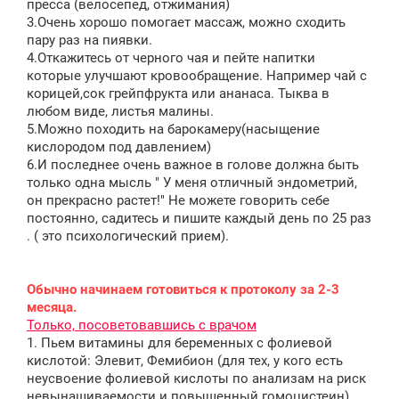
пресса (велосепед, отжимания)
3.Очень хорошо помогает массаж, можно сходить
пару раз на пиявки.
4.Откажитесь от черного чая и пейте напитки
которые улучшают кровообращение. Например чай с
корицей,сок грейпфрукта или ананаса. Тыква в
любом виде, листья малины.
5.Можно походить на барокамеру(насыщение
кислородом под давлением)
6.И последнее очень важное в голове должна быть
только одна мысль " У меня отличный эндометрий,
он прекрасно растет!" Не можете говорить себе
постоянно, садитесь и пишите каждый день по 25 раз
. ( это психологический прием).
Обычно начинаем готовиться к протоколу за 2-3
месяца.
Только, посоветовавшись с врачом
1. Пьем витамины для беременных с фолиевой
кислотой: Элевит, Фемибион (для тех, у кого есть
неусвоение фолиевой кислоты по анализам на риск
невынашиваемости и повышенный гомоцистеин),