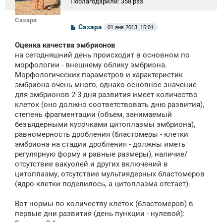
Поблагодарили:
358 раз
Сахара
С
Сахара
01 янв 2013, 15:01
о
о
Оценка качества эмбрионов
б
щ
на сегодняшний день происходит в основном по
е
морфологии - внешнему облику эмбриона.
н
Морфологических параметров и характеристик
и
е
эмбриона очень много, однако основное значение
для эмбрионов 2-3 дня развития имеет количество
клеток (оно должно соответствовать дню развития),
степень фрагментации (объем, занимаемый
безъядерными кусочками цитоплазмы эмбриона),
равномерность дробления (бластомеры - клетки
эмбриона на стадии дробления - должны иметь
регулярную форму и равные размеры), наличие/
отсутствие вакуолей и других включений в
цитоплазму, отсутствие мультиядерных бластомеров
(ядро клетки поделилось, а цитоплазма отстает).
Вот нормы по количеству клеток (бластомеров) в
первые дни развития (день пункции - нулевой):