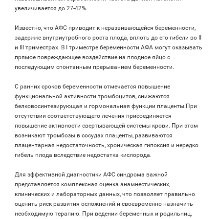
увеличивается до 27-42%.
Известно, что АФС приводит к неразвивающейся беременности,
задержке внутриутробного роста плода, вплоть до его гибели во II
и III триместрах. В I триместре беременности АФА могут оказывать
прямое повреждающее воздействие на плодное яйцо с
последующим спонтанным прерыванием беременности.
С ранних сроков беременности отмечается повышение
функциональной активности тромбоцитов, снижаются
белковосинтезирующая и гормональная функции плаценты.При
отсутствии соответствующего лечения присоединяется
повышение активности свертывающей системы крови. При этом
возникают тромбозы в сосудах плаценты, развиваются
плацентарная недостаточность, хроническая гипоксия и нередко
гибель плода вследствие недостатка кислорода.
Для эффективной диагностики АФС синдрома важной
представляется комплексная оценка анамнестических,
клинических и лабораторных данных, что позволяет правильно
оценить риск развития осложнений и своевременно назначить
необходимую терапию. При ведении беременных и родильниц,