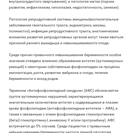
внутрисосудистого свертывания); и патология матки (пороки
развития, инфантилизм, гипоплазия, недостаточность, синехии).
Патология репродуктивной системы женщины(воспалительные
заболевания генитального тракта, эндометриоз, миомы,
поликистоз), инфекции репродуктивного тракта, анатомические
аномалии развития репродуктивных органов могут также явиться
причиной раннего выкидыша и невынашиваемости плода.
Среди причин привычного невынашивания беременности особое
значение отведено влиянию образование антител (аутоиммунных
реакций) к некоторым собственным фосфолипидам на процессы
имплантации, роста, развития эмбриона и плода, течение
беременности и исход родов.
Термином «Антифосфолипидный синдром» (АФС) обозначается
группа аутоиммунных нарушений, характеризующаяся
значительным количеством антител к содержащимся в плазме
крови фосфолипидам (антифосфолипидные антитела – АФА), а
также к связанным с этими фосфолипидами гликопротеинам
(бета2-гликопротеину-I, аннексину V и/или протромбину). АФС
встречается до 5% случаев. Среди пациенток с привычным
невынашиванием беременности частота данной патологии