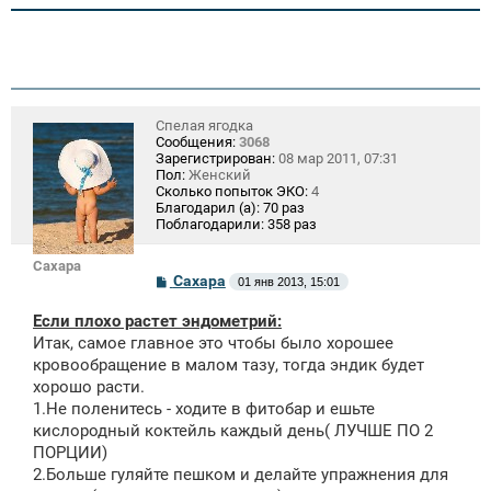
Спелая ягодка
Сообщения:
3068
Зарегистрирован:
08 мар 2011, 07:31
Пол:
Женский
Сколько попыток ЭКО:
4
Благодарил (а):
70 раз
Поблагодарили:
358 раз
Сахара
С
Сахара
01 янв 2013, 15:01
о
о
Если плохо растет эндометрий:
б
щ
Итак, самое главное это чтобы было хорошее
е
кровообращение в малом тазу, тогда эндик будет
н
хорошо расти.
и
е
1.Не поленитесь - ходите в фитобар и ешьте
кислородный коктейль каждый день( ЛУЧШЕ ПО 2
ПОРЦИИ)
2.Больше гуляйте пешком и делайте упражнения для