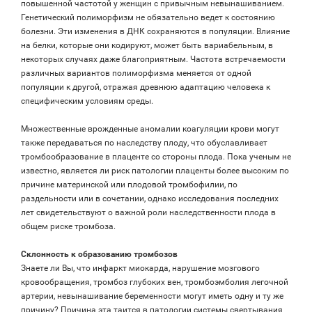
повышенной частотой у женщин с привычным невынашиванием.
Генетический полиморфизм не обязательно ведет к состоянию
болезни. Эти изменения в ДНК сохраняются в популяции. Влияние
на белки, которые они кодируют, может быть вариабельным, в
некоторых случаях даже благоприятным. Частота встречаемости
различных вариантов полиморфизма меняется от одной
популяции к другой, отражая древнюю адаптацию человека к
специфическим условиям среды.
Множественные врожденные аномалии коагуляции крови могут
также передаваться по наследству плоду, что обуславливает
тромбообразование в плаценте со стороны плода. Пока ученым не
известно, является ли риск патологии плаценты более высоким по
причине материнской или плодовой тромбофилии, по
раздельности или в сочетании, однако исследования последних
лет свидетельствуют о важной роли наследственности плода в
общем риске тромбоза.
Склонность к образованию тромбозов
Знаете ли Вы, что инфаркт миокарда, нарушение мозгового
кровообращения, тромбоз глубоких вен, тромбоэмболия легочной
артерии, невынашивание беременности могут иметь одну и ту же
причину? Причина эта таится в патологии системы свертывания