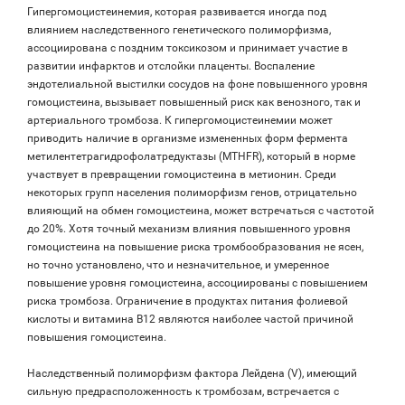
Гипергомоцистеинемия, которая развивается иногда под
влиянием наследственного генетического полиморфизма,
ассоциирована с поздним токсикозом и принимает участие в
развитии инфарктов и отслойки плаценты. Воспаление
эндотелиальной выстилки сосудов на фоне повышенного уровня
гомоцистеина, вызывает повышенный риск как венозного, так и
артериального тромбоза. К гипергомоцистеинемии может
приводить наличие в организме измененных форм фермента
метилентетрагидрофолатредуктазы (MTHFR), который в норме
участвует в превращении гомоцистеина в метионин. Среди
некоторых групп населения полиморфизм генов, отрицательно
влияющий на обмен гомоцистеина, может встречаться с частотой
до 20%. Хотя точный механизм влияния повышенного уровня
гомоцистеина на повышение риска тромбообразования не ясен,
но точно установлено, что и незначительное, и умеренное
повышение уровня гомоцистеина, ассоциированы с повышением
риска тромбоза. Ограничение в продуктах питания фолиевой
кислоты и витамина В12 являются наиболее частой причиной
повышения гомоцистеина.
Наследственный полиморфизм фактора Лейдена (V), имеющий
сильную предрасположенность к тромбозам, встречается с