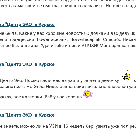
одить сама так и не смогла, пришлось кесарить. Но всё позади.
ка "Центр ЭКО" в Курске
не была. Какие у вас хорошие новости! С дочками вас девушки 
и принцесски :flowerfacepink: :flowerfacepink: Спасибо Нихан
ение было не зря! Удачи тебе и наши АПЧХИ! Мандаринка наша 
ка "Центр ЭКО" в Курске
Центр Эко. Посмотрели нас на узи и углядели девочку
к
азываться . Но Элла Николаевна действительно классная узи
ожках, все косточки. Всё у нас хорошо
ка "Центр ЭКО" в Курске
е знаете, можно ли на УЗИ в 16 недель бер. узнать уже пол р