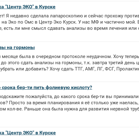
ка "Центр ЭКО" в Курске
ет! Я недавно сделала лапароскопию и сейчас прохожу проти
на Эко по Омс в Центр Эко Курск. У нас МФ и частично мой. 
, есть ли мне смысл сдавать анализы во время лечения или 
зы на гормоны
 месяце была в очередном протоколе неудачном. Хочу теперь
 до этого сдать анализы на гормоны, т.к. завтра третий день
 убрать или добавить? Хочу сдать ТТГ, АМГ, ЛГ, ФСГ, Пролактин,
 срока бер-ти пить фолиевую кислоту?
подскажите пожалуйста, до какого срока бер-ти вы принимал
ов? Просто за время планирования я её столько уже наелась,
ом кол-ве. Раньше она была нужна для развития нервной трубки
ка "Центр ЭКО" в Курске