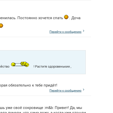
енилась. Постоянно хочется спать
. Доча
Перейти к сообщению
ейство
! Растите здоровенькие ,
орая обязательно к тебе придёт!
Перейти к сообщению
ешь уже своё сокровище :m&b: Привет! Да, мы
ала думали, что сама рожу, а когда уже отошли