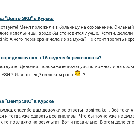
ка "Центр ЭКО" в Курске
ствуйте! Меня положили в больницу на сохранение. Сильный 
кие капельницы, вроде бы становится лучше. Кстати, делали ту
pink: А чего перенервничала из за мужа? Не стоит трепать нервы
определить пол в 16 недель беременности?
вствуйте! Девочки, подскажите пожалуйста, можно ли на срок
о УЗИ ? Или это ещё слишком рано
?
ка "Центр ЭКО" в Курске
умка, спасибо вам девочки за ответы :obnimalka: . Всё таки 
я и тогда уже сдавать все анализы. Что бы точно уже не думат
к то повлияло на результат. Вот и правильно! В этом деле спе