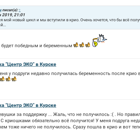
н
писал(а):
↑
 2019, 21:01
я мой новый цикл и мы вступили в крио. Очень хочется, что бы всё полу
й...
о будет победным и беременным
ка "Центр ЭКО" в Курске
меня у подруги недавно получилась беременность после крио в
ка "Центр ЭКО" в Курске
вушки за поддержку ... Жаль, что не получилось :( . Но прави
! С криошками обязательно всё получится! У меня подруга не
жем тоже ничего не получилось. Сразу пошла в крио и вот тепе