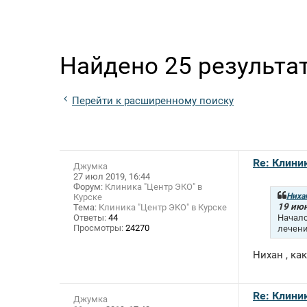
Найдено 25 результа
Перейти к расширенному поиску
Re: Клини
Джумка
27 июл 2019, 16:44
Форум:
Клиника "Центр ЭКО" в
Ниха
Курске
19 июн
Тема:
Клиника "Центр ЭКО" в Курске
Началс
Ответы:
44
Просмотры:
24270
лечени
Нихан , ка
Re: Клини
Джумка