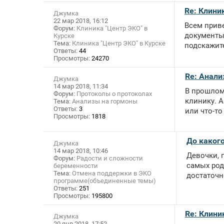
Re: Клини
Джумка
22 мар 2018, 16:12
Всем прив
Форум:
Клиника "Центр ЭКО" в
документы 
Курске
Тема:
Клиника "Центр ЭКО" в Курске
подскажите
Ответы:
44
Просмотры:
24270
Re: Анали
Джумка
14 мар 2018, 11:34
В прошлом
Форум:
Протоколы о протоколах
клинику. А
Тема:
Анализы на гормоны
Ответы:
3
или что-то
Просмотры:
1818
До какого
Джумка
14 мар 2018, 10:46
Девочки, 
Форум:
Радости и сложности
самых род
беременности
Тема:
Отмена поддержки в ЭКО
достаточн
программе(объединенные темы)
Ответы:
251
Просмотры:
195800
Re: Клини
Джумка
20 янв 2018, 17:52