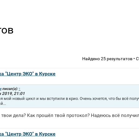
тов
Найдено 25 результатов • 
ка "Центр ЭКО" в Курске
н
писал(а):
↑
 2019, 21:01
я мой новый цикл и мы вступили в крио. Очень хочется, что бы всё полу
й...
к твои дела? Как прошёл твой протокол? Надеюсь всё получил
ка "Центр ЭКО" в Курске