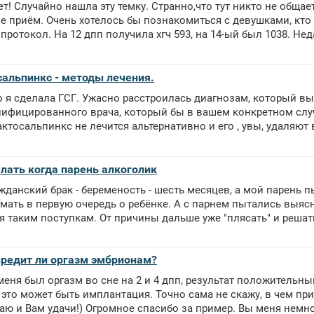
т! Случайно нашла эту темку. Странно,что тут никто не общает
 приём. Очень хотелось бы познакомиться с девушками, кто п
 протокол. На 12 дпп получила хгч 593, на 14-ый был 1038. Нед
сальпинкс - методы лечения.
 я сделала ГСГ. Ужасно расстроилась диагнозам, который вы
лифицированного врача, который бы в вашем конкретном слу
ктосальпинкс не лечится альтернативно и его , увы, удаляют вм
елать когда парень алкоголик
жданский брак - беременость - шесть месяцев, а мой парень п
умать в первую очередь о ребёнке. А с парнем пытались выясн
 таким поступкам. От причины дальше уже "плясать" и решать,
вредит ли оргазм эмбрионам?
меня был оргазм во сне на 2 и 4 дпп, результат положительный
 это может быть имплантация. Точно сама не скажу, в чем пр
ю и Вам удачи!) Огромное спасибо за пример. Вы меня немно