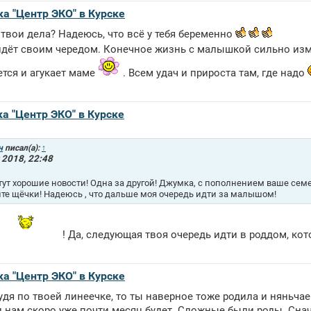
ка "Центр ЭКО" в Курске
 твои дела? Надеюсь, что всё у тебя беременно
 идёт своим чередом. Конечное жизнь с малышкой сильно изм
ется и агукает маме
. Всем удач и прироста там, где надо
ка "Центр ЭКО" в Курске
н
писал(а):
↑
 2018, 22:48
тут хорошие новости! Одна за другой! Джумка, с пополнением ваше сем
те щёчки! Надеюсь , что дальше моя очередь идти за малышом!
! Да, следующая твоя очередь идти в роддом, кот
ка "Центр ЭКО" в Курске
удя по твоей линеечке, то ты наверное тоже родила и няньча
 нам скоро уже почти месяц будет. Сложные были роды. Снач