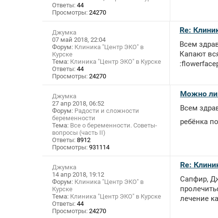
Ответы:
44
Просмотры:
24270
Re: Клини
Джумка
07 май 2018, 22:04
Всем здрав
Форум:
Клиника "Центр ЭКО" в
Капают вся
Курске
Тема:
Клиника "Центр ЭКО" в Курске
:flowerface
Ответы:
44
Просмотры:
24270
Можно ли 
Джумка
27 апр 2018, 06:52
Всем здра
Форум:
Радости и сложности
беременности
ребёнка п
Тема:
Все о беременности. Советы-
вопросы (часть II)
Ответы:
8912
Просмотры:
931114
Re: Клини
Джумка
14 апр 2018, 19:12
Сапфир, Дж
Форум:
Клиника "Центр ЭКО" в
пролечитьс
Курске
Тема:
Клиника "Центр ЭКО" в Курске
лечение ка
Ответы:
44
Просмотры:
24270