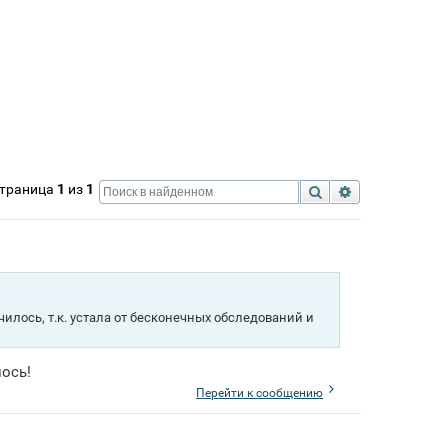
Страница
1
из
1
Поиск
Расширенный 
чилось, т.к. устала от бесконечных обследований и
ось!
Перейти к сообщению