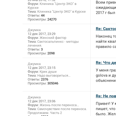
Всем приве
Форум:
Клиника "Центр ЭКО" в
ожидающие
Курске
Тема:
Клиника "Центр ЭКО" в Курске
2017 г был
Ответы:
44
Просмотры:
24270
Re: Сакто
Джумка
12 дек 2017, 23:29
Наконец то
Форум:
Женский фактор
найти ква
Тема:
Сактосальпинкс - методы
лечения.
правило са
Ответы:
3
Просмотры:
2098
Re: Что д
Джумка
12 дек 2017, 23:15
У меня гра
Форум:
Крик души
golova и д
Тема:
Надо выговориться...
Ответы:
2376
объяснения
Просмотры:
305046
Re: Не по
Джумка
12 дек 2017, 23:06
Привет! У 
Форум:
Жизнь после переноса...
пишет, что
Тема:
Самочувствие после переноса.
Продолжаем. Часть 2
было. Жела