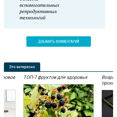
вспомогательных
репродуктивных
технологий
ДОБАВИТЬ КОММЕНТАРИЙ
Это интересно
мировое
ТОП-7 фруктов для здоровья
Возрас
мы
проход