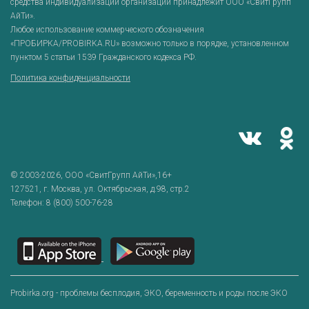
средства индивидуализации организации принадлежит ООО «СвитГрупп
АйТи».
Любое использование коммерческого обозначения
«ПРОБИРКА/PROBIRKA.RU» возможно только в порядке, установленном
пунктом 5 статьи 1539 Гражданского кодекса РФ.
Политика конфиденциальности
© 2003-2026,
ООО «СвитГрупп АйТи»
,16+
127521
, г.
Москва
,
ул. Октябрьская, д.98, стр.2
Телефон:
8 (800) 500-76-28
Probirka.org - проблемы бесплодия, ЭКО, беременность и роды после ЭКО