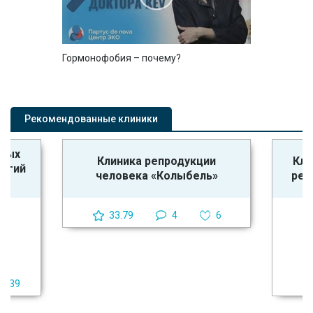
Гормонофобия – почему?
Рекомендованные клиники
ьных
Клиника репродукции
Кли
логий
человека «Колыбель»
реп
33.79
4
6
39