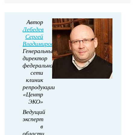
Автор
Лебедев
Сергей
Владимирович
Генеральный
директор
федеральной
сети
клиник
репродукции
«Центр
ЭКО»
Ведущий
эксперт
в
области