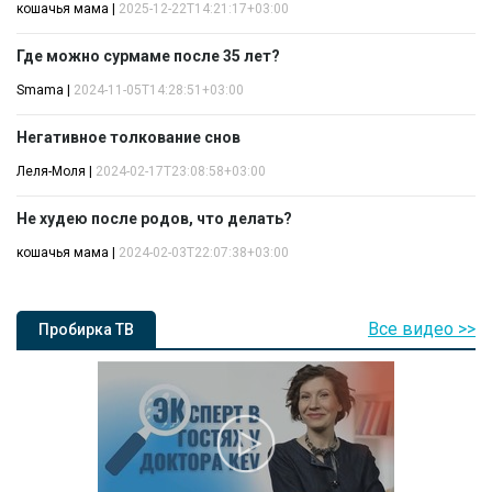
кошачья мама
|
2025-12-22T14:21:17+03:00
Где можно сурмаме после 35 лет?
Smama
|
2024-11-05T14:28:51+03:00
Негативное толкование снов
Леля-Моля
|
2024-02-17T23:08:58+03:00
Не худею после родов, что делать?
кошачья мама
|
2024-02-03T22:07:38+03:00
Все видео >>
Пробирка ТВ