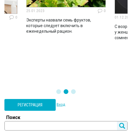
25.01.2023
0
0
01.12.202
Эксперты назвали семь фруктов,
которые следует включить в
ло
С возрас
еженедельный рацион.
во
у женщин
сомнени
РЕГИСТРАЦИЯ
Вход
Поиск