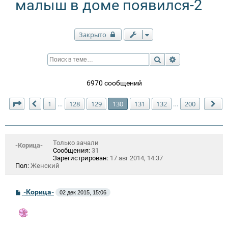
малыш в доме появился-2
Закрыто
Поиск
Расширенный п
6970 сообщений
Страница
130
из
200
1
128
129
130
131
132
200
…
…
Пред.
Сл
Только зачали
-Корица-
Сообщения:
31
Зарегистрирован:
17 авг 2014, 14:37
Пол:
Женский
С
-Корица-
02 дек 2015, 15:06
о
о
б
щ
е