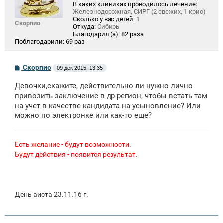
В каких клиниках проводилось лечение:
Железнодорожная, СИРГ (2 свежих, 1 крио)
Сколько у вас детей:
1
Скорпио
Откуда:
Сибирь
Благодарил (а):
82 раза
Поблагодарили:
69 раз
С
Скорпио
09 дек 2015, 13:35
о
о
Девочки,скажите, действительно ли нужно лично
б
щ
привозить заключение в др регион, чтобы встать там
е
на учет в качестве кандидата на усыновление? Или
н
можно по электронке или как-то еще?
и
е
Есть желание - будут возможности.
Будут действия - появится результат.
День аиста 23.11.16 г.