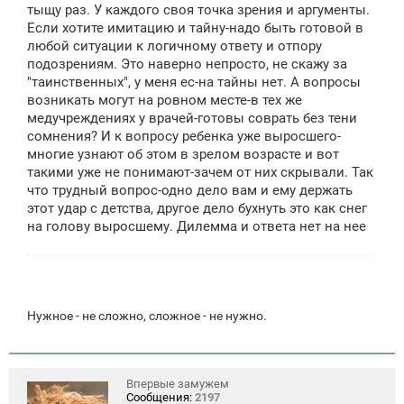
е
тыщу раз. У каждого своя точка зрения и аргументы.
н
Если хотите имитацию и тайну-надо быть готовой в
и
е
любой ситуации к логичному ответу и отпору
подозрениям. Это наверно непросто, не скажу за
"таинственных", у меня ес-на тайны нет. А вопросы
возникать могут на ровном месте-в тех же
медучреждениях у врачей-готовы соврать без тени
сомнения? И к вопросу ребенка уже выросшего-
многие узнают об этом в зрелом возрасте и вот
такими уже не понимают-зачем от них скрывали. Так
что трудный вопрос-одно дело вам и ему держать
этот удар с детства, другое дело бухнуть это как снег
на голову выросшему. Дилемма и ответа нет на нее
Нужное - не сложно, сложное - не нужно.
Впервые замужем
Сообщения:
2197