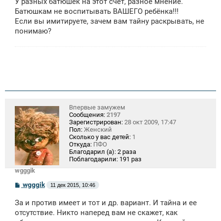
У разных батюшек на этот счёт, разное мнение.
Батюшкам не воспитывать ВАШЕГО ребёнка!!!
Если вы имитируете, зачем вам тайну раскрывать, не
понимаю?
Впервые замужем
Сообщения:
2197
Зарегистрирован:
28 окт 2009, 17:47
Пол:
Женский
Сколько у вас детей:
1
Откуда:
ПФО
Благодарил (а):
2 раза
Поблагодарили:
191 раз
wgggik
С
wgggik
11 дек 2015, 10:46
о
о
За и против имеет и тот и др. вариант. И тайна и ее
б
щ
отсутствие. Никто наперед вам не скажет, как
е