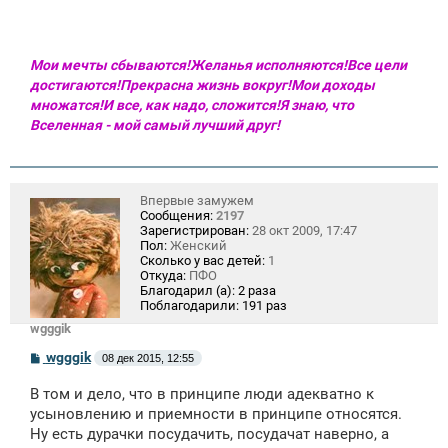
Мои мечты сбываются!Желанья исполняются!Все цели
достигаются!Прекрасна жизнь вокруг!Мои доходы
множатся!И все, как надо, сложится!Я знаю, что
Вселенная - мой самый лучший друг!
Впервые замужем
Сообщения:
2197
Зарегистрирован:
28 окт 2009, 17:47
Пол:
Женский
Сколько у вас детей:
1
Откуда:
ПФО
Благодарил (а):
2 раза
Поблагодарили:
191 раз
wgggik
С
wgggik
08 дек 2015, 12:55
о
о
В том и дело, что в принципе люди адекватно к
б
щ
усыновлению и приемности в принципе относятся.
е
Ну есть дурачки посудачить, посудачат наверно, а
н