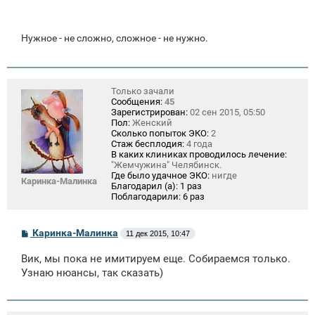
Нужное - не сложно, сложное - не нужно.
Только зачали
Сообщения:
45
Зарегистрирован:
02 сен 2015, 05:50
Пол:
Женский
Сколько попыток ЭКО:
2
Стаж бесплодия:
4 года
В каких клиниках проводилось лечение:
"Жемчужина" Челябинск.
Где было удачное ЭКО:
нигде
Каринка-Малинка
Благодарил (а):
1 раз
Поблагодарили:
6 раз
С
Каринка-Малинка
11 дек 2015, 10:47
о
о
Вик, мы пока не имитируем еще. Собираемся только.
б
щ
Узнаю нюансы, так сказать)
е
н
и
е