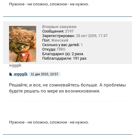
Нужное - не сложно, сложное - не нужно.
Впервые замужем
Сообщения:
2197
Зарегистрирован:
28 окт 2009, 17:47
Пол:
Женский
Сколько у вас детей:
1
Откуда:
ПФО
Благодарил (а):
2 раза
Поблагодарили:
191 раз
wgggik
С
wgggik
11 дек 2015, 10:57
о
о
Решайте, и все, не сомневайтесь больше. А проблемы
б
щ
будете решать по мере их возникновения.
е
н
и
е
Нужное - не сложно, сложное - не нужно.