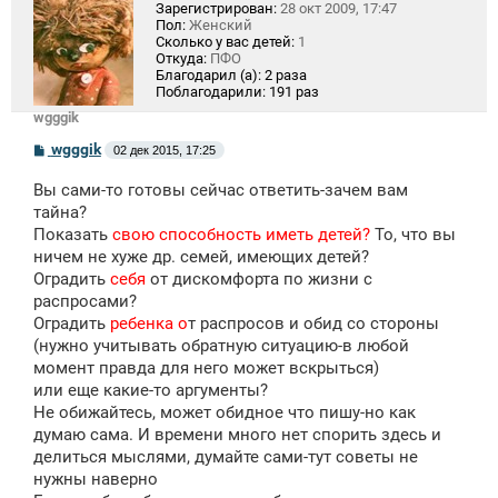
Зарегистрирован:
28 окт 2009, 17:47
Пол:
Женский
Сколько у вас детей:
1
Откуда:
ПФО
Благодарил (а):
2 раза
Поблагодарили:
191 раз
wgggik
С
wgggik
02 дек 2015, 17:25
о
о
Вы сами-то готовы сейчас ответить-зачем вам
б
щ
тайна?
е
Показать
свою способность иметь детей?
То, что вы
н
ничем не хуже др. семей, имеющих детей?
и
е
Оградить
себя
от дискомфорта по жизни с
распросами?
Оградить
ребенка о
т распросов и обид со стороны
(нужно учитывать обратную ситуацию-в любой
момент правда для него может вскрыться)
или еще какие-то аргументы?
Не обижайтесь, может обидное что пишу-но как
думаю сама. И времени много нет спорить здесь и
делиться мыслями, думайте сами-тут советы не
нужны наверно