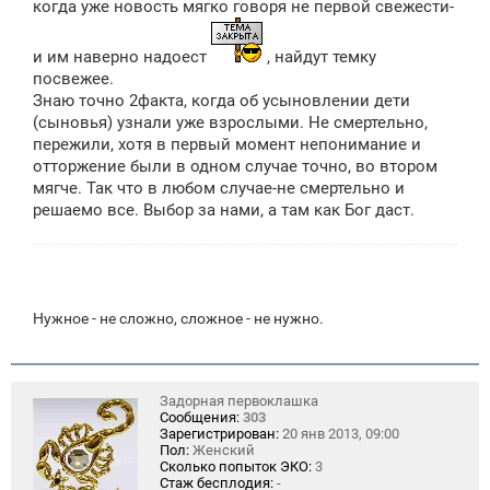
когда уже новость мягко говоря не первой свежести-
и
е
и им наверно надоест
, найдут темку
посвежее.
Знаю точно 2факта, когда об усыновлении дети
(сыновья) узнали уже взрослыми. Не смертельно,
пережили, хотя в первый момент непонимание и
отторжение были в одном случае точно, во втором
мягче. Так что в любом случае-не смертельно и
решаемо все. Выбор за нами, а там как Бог даст.
Нужное - не сложно, сложное - не нужно.
Задорная первоклашка
Сообщения:
303
Зарегистрирован:
20 янв 2013, 09:00
Пол:
Женский
Сколько попыток ЭКО:
3
Стаж бесплодия:
-