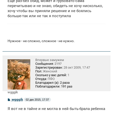
Еще раз-без обид, может и грубовато-сама
перечитываю и не знаю, обидеть не хочу нисколько,
хочу чтобы вы приняли решение и не боялись
больше-так или не так я поступила
Нужное - не сложно, сложное - не нужно.
Впервые замужем
Сообщения:
2197
Зарегистрирован:
28 окт 2009, 17:47
Пол:
Женский
Сколько у вас детей:
1
Откуда:
ПФО
Благодарил (а):
2 раза
Поблагодарили:
191 раз
wgggik
С
wgggik
02 дек 2015, 17:37
о
о
Я вот не в тайне и не могла в ней быть-брала ребенка
б
щ