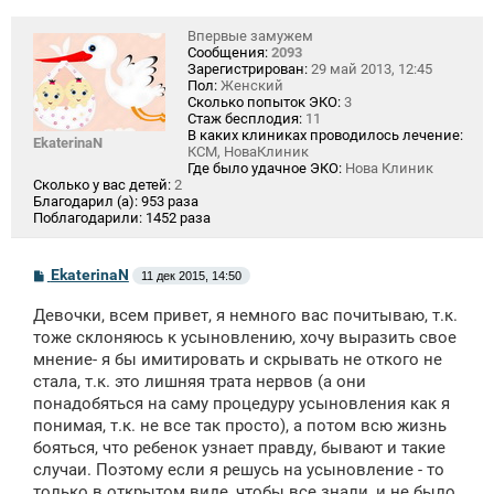
Впервые замужем
Сообщения:
2093
Зарегистрирован:
29 май 2013, 12:45
Пол:
Женский
Сколько попыток ЭКО:
3
Стаж бесплодия:
11
В каких клиниках проводилось лечение:
EkaterinaN
КСМ, НоваКлиник
Где было удачное ЭКО:
Нова Клиник
Сколько у вас детей:
2
Благодарил (а):
953 раза
Поблагодарили:
1452 раза
С
EkaterinaN
11 дек 2015, 14:50
о
о
Девочки, всем привет, я немного вас почитываю, т.к.
б
щ
тоже склоняюсь к усыновлению, хочу выразить свое
е
мнение- я бы имитировать и скрывать не откого не
н
стала, т.к. это лишняя трата нервов (а они
и
е
понадобяться на саму процедуру усыновления как я
понимая, т.к. не все так просто), а потом всю жизнь
бояться, что ребенок узнает правду, бывают и такие
случаи. Поэтому если я решусь на усыновление - то
только в открытом виде, чтобы все знали, и не было