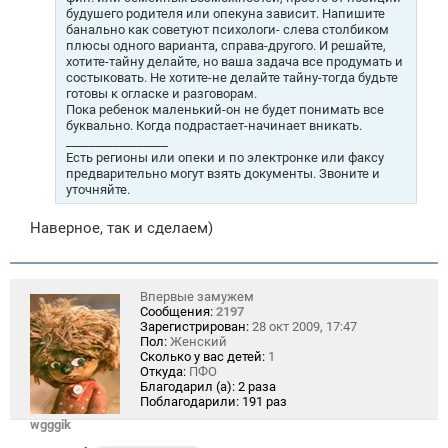
будушего родителя или опекуна зависит. Напишите
банально как советуют психологи- слева столбиком
плюсы одного варианта, справа-другого. И решайте,
хотите-тайну делайте, но ваша задача все продумать и
состыковать. Не хотите-не делайте тайну-тогда будьте
готовы к огласке и разговорам.
Пока ребенок маленький-он не будет понимать все
буквально. Когда подрастает-начинает вникать.
_________________
Есть регионы или опеки и по электронке или факсу
предварительно могут взять документы. Звоните и
уточняйте.
Наверное, так и сделаем)
Впервые замужем
Сообщения:
2197
Зарегистрирован:
28 окт 2009, 17:47
Пол:
Женский
Сколько у вас детей:
1
Откуда:
ПФО
Благодарил (а):
2 раза
Поблагодарили:
191 раз
wgggik