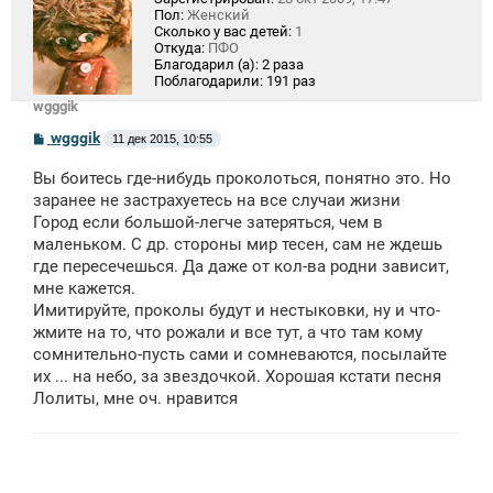
Пол:
Женский
Сколько у вас детей:
1
Откуда:
ПФО
Благодарил (а):
2 раза
Поблагодарили:
191 раз
wgggik
С
wgggik
11 дек 2015, 10:55
о
о
Вы боитесь где-нибудь проколоться, понятно это. Но
б
щ
заранее не застрахуетесь на все случаи жизни
е
Город если большой-легче затеряться, чем в
н
маленьком. С др. стороны мир тесен, сам не ждешь
и
е
где пересечешься. Да даже от кол-ва родни зависит,
мне кажется.
Имитируйте, проколы будут и нестыковки, ну и что-
жмите на то, что рожали и все тут, а что там кому
сомнительно-пусть сами и сомневаются, посылайте
их ... на небо, за звездочкой. Хорошая кстати песня
Лолиты, мне оч. нравится