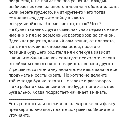
обернется, и не примет за вас решение. Каждый
н
выбирает исходя из своего видения и обстоятельств.
и
е
Если берете грудного, имитируете-то чего тогда
сомневаться, держите тайну и как-то
выкручивайтесь. Что мешает-то, страх? Чего?
Не будет тайны-в других смыслах удар держать надо-
именно в плане возможных разговоров за спиной.
Здесь нет рецепта, каждый сам решил, от возраста,
фин. или семейных возможностей, просто от
позиции будушего родителя или опекуна зависит.
Напишите банально как советуют психологи- слева
столбиком плюсы одного варианта, справа-другого.
И решайте, хотите-тайну делайте, но ваша задача все
продумать и состыковать. Не хотите-не делайте
тайну-тогда будьте готовы к огласке и разговорам.
Пока ребенок маленький-он не будет понимать все
буквально. Когда подрастает-начинает вникать.
_________________
Есть регионы или опеки и по электронке или факсу
предварительно могут взять документы. Звоните и
уточняйте.