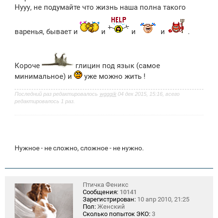
Нууу, не подумайте что жизнь наша полна такого
варенья, бывает и
и
и
и
.
Короче
глицин под язык (самое
минимальное) и
уже можно жить !
Последний раз редактировалось
wgggik
04 дек 2015, 15:16, всего
редактировалось 1 раз.
Нужное - не сложно, сложное - не нужно.
Птичка Феникс
Сообщения:
10141
Зарегистрирован:
10 апр 2010, 21:25
Пол:
Женский
Сколько попыток ЭКО:
3