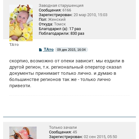
Заводная старушенция
Сообщения:
6166
Зарегистрирован:
20 мар 2010, 15:03
Пол:
Женский
Откуда:
Томск
Благодарил (а):
17 раз
Поблагодарили:
830 раз
ТАто
С
ТАто
09 дек 2015, 16:04
о
о
скорпио, возможно от опеки зависит. мы ездили в
б
щ
другой регион, т.к. региональный оператор сказал
е
документы принимает только лично. и думаю в
н
большинстве регионов так же - только лично
и
е
привезти.
Только зачали
Сообщения:
45
Зарегистрирован:
02 сен 2015, 05:50