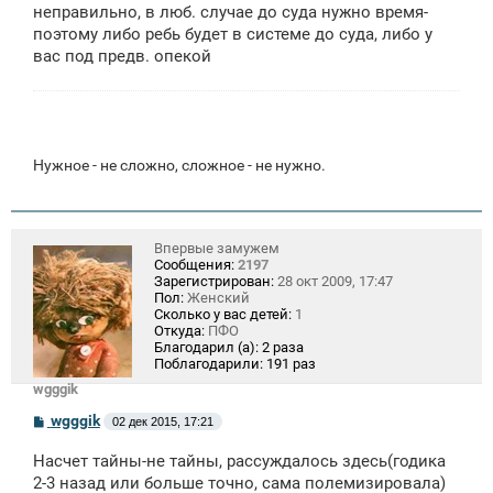
неправильно, в люб. случае до суда нужно время-
поэтому либо ребь будет в системе до суда, либо у
вас под предв. опекой
Нужное - не сложно, сложное - не нужно.
Впервые замужем
Сообщения:
2197
Зарегистрирован:
28 окт 2009, 17:47
Пол:
Женский
Сколько у вас детей:
1
Откуда:
ПФО
Благодарил (а):
2 раза
Поблагодарили:
191 раз
wgggik
С
wgggik
02 дек 2015, 17:21
о
о
Насчет тайны-не тайны, рассуждалось здесь(годика
б
щ
2-3 назад или больше точно, сама полемизировала)