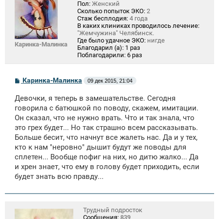
Пол:
Женский
Сколько попыток ЭКО:
2
Стаж бесплодия:
4 года
В каких клиниках проводилось лечение:
"Жемчужина" Челябинск.
Где было удачное ЭКО:
нигде
Каринка-Малинка
Благодарил (а):
1 раз
Поблагодарили:
6 раз
С
Каринка-Малинка
09 дек 2015, 21:04
о
о
Девочки, я теперь в замешательстве. Сегодня
б
щ
говорила с батюшкой по поводу, скажем, имитации.
е
Он сказал, что не нужно врать. Что и так знала, что
н
это грех будет... Но так страшно всем рассказывать.
и
е
Больше бесит, что начнут все жалеть нас. Да и у тех,
кто к нам "неровно" дышит будут же поводы для
сплетен... Вообще пофиг на них, но дитю жалко... Да
и хрен знает, что ему в голову будет приходить, если
будет знать всю правду...
Трудный подросток
Сообщения:
839