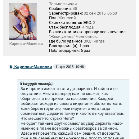
Только зачали
Сообщения:
45
Зарегистрирован:
02 сен 2015, 05:50
Пол:
Женский
Сколько попыток ЭКО:
2
Стаж бесплодия:
4 года
В каких клиниках проводилось лечение:
"Жемчужина" Челябинск.
Где было удачное ЭКО:
нигде
Каринка-Малинка
Благодарил (а):
1 раз
Поблагодарили:
6 раз
С
Каринка-Малинка
11 дек 2015, 10:48
о
о
б
щ
wgggik писал(а):
е
За и против имеет и тот и др. вариант. И тайна и ее
н
отсутствие. Никто наперед вам не скажет, как
и
обернется, и не примет за вас решение. Каждый
е
выбирает исходя из своего видения и обстоятельств.
Если берете грудного, имитируете-то чего тогда
сомневаться, держите тайну и как-то выкручивайтесь.
Что мешает-то, страх? Чего?
Не будет тайны-в других смыслах удар держать надо-
именно в плане возможных разговоров за спиной.
Здесь нет рецепта, каждый сам решил, от возраста,
фин. или семейных возможностей, просто от позиции