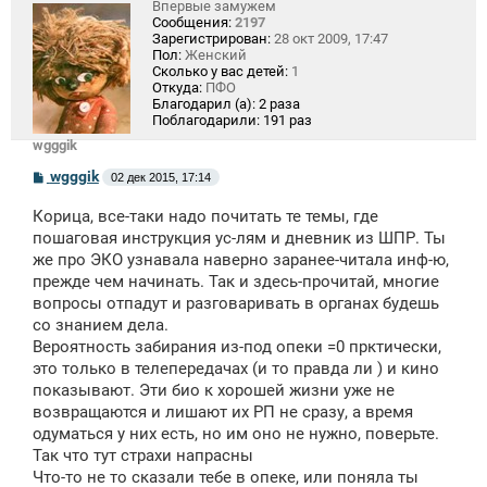
Впервые замужем
Сообщения:
2197
Зарегистрирован:
28 окт 2009, 17:47
Пол:
Женский
Сколько у вас детей:
1
Откуда:
ПФО
Благодарил (а):
2 раза
Поблагодарили:
191 раз
wgggik
С
wgggik
02 дек 2015, 17:14
о
о
Корица, все-таки надо почитать те темы, где
б
щ
пошаговая инструкция ус-лям и дневник из ШПР. Ты
е
же про ЭКО узнавала наверно заранее-читала инф-ю,
н
прежде чем начинать. Так и здесь-прочитай, многие
и
е
вопросы отпадут и разговаривать в органах будешь
со знанием дела.
Вероятность забирания из-под опеки =0 прктически,
это только в телепередачах (и то правда ли ) и кино
показывают. Эти био к хорошей жизни уже не
возвращаются и лишают их РП не сразу, а время
одуматься у них есть, но им оно не нужно, поверьте.
Так что тут страхи напрасны
Что-то не то сказали тебе в опеке, или поняла ты