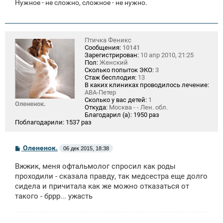
Нужное - не сложно, сложное - не нужно.
Птичка Феникс
Сообщения:
10141
Зарегистрирован:
10 апр 2010, 21:25
Пол:
Женский
Сколько попыток ЭКО:
3
Стаж бесплодия:
13
В каких клиниках проводилось лечение:
АВА-Петер
Сколько у вас детей:
1
Олененок.
Откуда:
Москва - - Лен. обл.
Благодарил (а):
1950 раз
Поблагодарили:
1537 раз
С
Олененок.
06 дек 2015, 18:38
о
о
Вжжик, меня офтальмолог спросил как роды
б
щ
проходили - сказала правду, так медсестра еще долго
е
сидела и причитала как же можно отказаться от
н
такого - бррр... ужасть
и
е