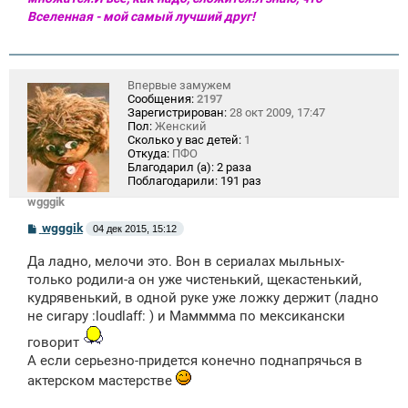
Вселенная - мой самый лучший друг!
Впервые замужем
Сообщения:
2197
Зарегистрирован:
28 окт 2009, 17:47
Пол:
Женский
Сколько у вас детей:
1
Откуда:
ПФО
Благодарил (а):
2 раза
Поблагодарили:
191 раз
wgggik
С
wgggik
04 дек 2015, 15:12
о
о
Да ладно, мелочи это. Вон в сериалах мыльных-
б
щ
только родили-а он уже чистенький, щекастенький,
е
кудрявенький, в одной руке уже ложку держит (ладно
н
не сигару :loudlaff: ) и Мамммма по мексикански
и
е
говорит
А если серьезно-придется конечно поднапрячься в
актерском мастерстве