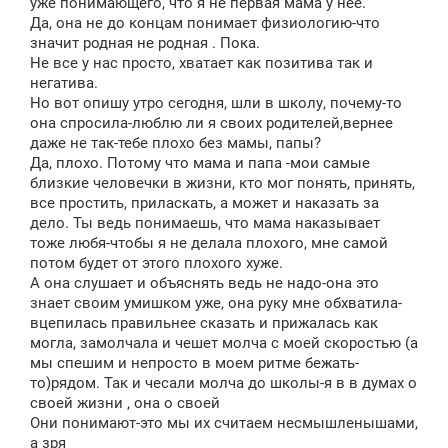
уже понимающего, что я не первая мама у нее.
е
Да, она не до концам понимает физиологию-что
н
значит родная не родная . Пока.
и
е
Не все у нас просто, хватает как позитива так и
негатива.
Но вот опишу утро сегодня, шли в школу, почему-то
она спросила-люблю ли я своих родителей,вернее
даже не так-тебе плохо без мамы, папы?
Да, плохо. Потому что мама и папа -мои самые
близкие человечки в жизни, кто мог понять, принять,
все простить, приласкать, а может и наказать за
дело. Ты ведь понимаешь, что мама наказывает
тоже любя-чтобы я не делала плохого, мне самой
потом будет от этого плохого хуже.
А она слушает и объяснять ведь не надо-она это
знает своим умишком уже, она руку мне обхватила-
вцепилась правильнее сказать и прижалась как
могла, замолчала и чешет молча с моей скоростью (а
мы спешим и непросто в моем ритме бежать-
то)рядом. Так и чесали молча до школы-я в в думах о
своей жизни , она о своей
Они понимают-это мы их считаем несмышленышами,
а зря