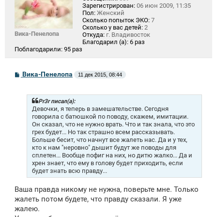
Зарегистрирован:
06 июн 2009, 11:35
Пол:
Женский
Сколько попыток ЭКО:
7
Сколько у вас детей:
2
Вика-Пенелопа
Откуда:
г. Владивосток
Благодарил (а):
6 раз
Поблагодарили:
95 раз
С
Вика-Пенелопа
11 дек 2015, 08:44
о
о
б
щ
Pr3r писал(а):
е
Девочки, я теперь в замешательстве. Сегодня
н
говорила с батюшкой по поводу, скажем, имитации.
и
Он сказал, что не нужно врать. Что и так знала, что это
е
грех будет... Но так страшно всем рассказывать.
Больше бесит, что начнут все жалеть нас. Да и у тех,
кто к нам "неровно" дышит будут же поводы для
сплетен... Вообще пофиг на них, но дитю жалко... Да и
хрен знает, что ему в голову будет приходить, если
будет знать всю правду...
Ваша правда никому не нужна, поверьте мне. Только
жалеть потом будете, что правду сказали. Я уже
жалею.