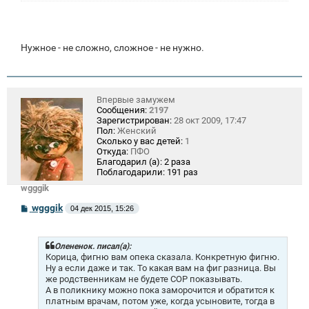
Нужное - не сложно, сложное - не нужно.
Впервые замужем
Сообщения:
2197
Зарегистрирован:
28 окт 2009, 17:47
Пол:
Женский
Сколько у вас детей:
1
Откуда:
ПФО
Благодарил (а):
2 раза
Поблагодарили:
191 раз
wgggik
С
wgggik
04 дек 2015, 15:26
о
о
б
щ
Олененок. писал(а):
е
Корица, фигню вам опека сказала. Конкретную фигню.
н
Ну а если даже и так. То какая вам на фиг разница. Вы
и
же родственникам не будете СОР показывать.
е
А в поликнику можно пока заморочится и обратится к
платным врачам, потом уже, когда усыновите, тогда в