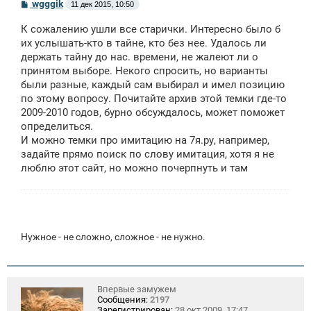
С
wgggik
11 дек 2015, 10:50
о
о
К сожалению ушли все старички. Интересно было б
б
щ
их услышать-кто в тайне, кто без нее. Удалось ли
е
держать тайну до нас. времени, не жалеют ли о
н
принятом выборе. Некого спросить, но варианты
и
е
были разные, каждый сам выбирал и имел позицию
по этому вопросу. Почитайте архив этой темки где-то
2009-2010 годов, бурно обсуждалось, может поможет
определиться.
И можно темки про имитацию на 7я.ру, например,
задайте прямо поиск по слову имитация, хотя я не
люблю этот сайт, но можно почерпнуть и там
Нужное - не сложно, сложное - не нужно.
Впервые замужем
Сообщения:
2197
Зарегистрирован:
28 окт 2009, 17:47