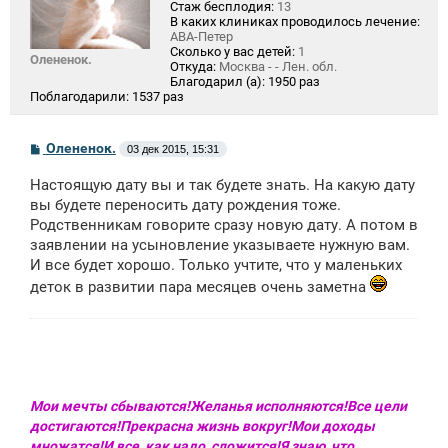
Стаж бесплодия:
13
В каких клиниках проводилось лечение:
АВА-Петер
Сколько у вас детей:
1
Олененок.
Откуда:
Москва - - Лен. обл.
Благодарил (а):
1950 раз
Поблагодарили:
1537 раз
С
Олененок.
03 дек 2015, 15:31
о
о
Настоящую дату вы и так будете знать. На какую дату
б
щ
вы будете переносить дату рождения тоже.
е
Родственникам говорите сразу новую дату. А потом в
н
заявлении на усыновление указываете нужную вам.
и
е
И все будет хорошо. Только учтите, что у маленьких
деток в развитии пара месяцев очень заметна
Мои мечты сбываются!Желанья исполняются!Все цели
достигаются!Прекрасна жизнь вокруг!Мои доходы
множатся!И все, как надо, сложится!Я знаю, что