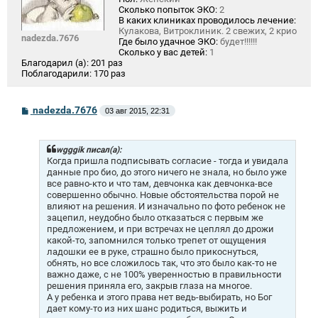
Сколько попыток ЭКО:
2
В каких клиниках проводилось лечение:
Кулакова, Витроклиник. 2 свежих, 2 крио
nadezda.7676
Где было удачное ЭКО:
будет!!!!!!
Сколько у вас детей:
1
Благодарил (а):
201 раз
Поблагодарили:
170 раз
С
nadezda.7676
03 авг 2015, 22:31
о
о
б
щ
wgggik писал(а):
е
Когда пришла подписывать согласие - тогда и увидала
н
данные про био, до этого ничего не знала, но было уже
и
все равно-кто и что там, девчонка как девчонка-все
е
совершенно обычно. Новые обстоятельства порой не
влияют на решения. И изначально по фото ребенок не
зацепил, неудобно было отказаться с первым же
предложением, и при встречах не цеплял до дрожи
какой-то, запомнился только трепет от ощущения
ладошки ее в руке, страшно было прикоснуться,
обнять, но все сложилось так, что это было как-то не
важно даже, с не 100% уверенностью в правильности
решения приняла его, закрыв глаза на многое.
А у ребенка и этого права нет ведь-выбирать, но Бог
дает кому-то из них шанс родиться, выжить и