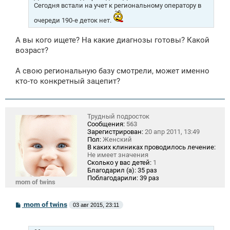
н
Сегодня встали на учет к региональному оператору в
и
е
очереди 190-е деток нет.
А вы кого ищете? На какие диагнозы готовы? Какой
возраст?
А свою региональную базу смотрели, может именно
кто-то конкретный зацепит?
Трудный подросток
Сообщения:
563
Зарегистрирован:
20 апр 2011, 13:49
Пол:
Женский
В каких клиниках проводилось лечение:
Не имеет значения
Сколько у вас детей:
1
Благодарил (а):
35 раз
Поблагодарили:
39 раз
mom of twins
С
mom of twins
03 авг 2015, 23:11
о
о
б