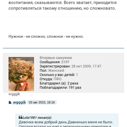
воспитания, сказываются. Всего хватает, приходится
сопротивляться такому отношению, но сложновато.
Нужное - не сложно, сложное - не нужно.
Впервые замужем
Сообщения:
2197
Зарегистрирован:
28 окт 2009, 17:47
Пол:
Женский
Сколько у вас детей:
1
Откуда:
ПФО
Благодарил (а):
2 раза
Поблагодарили:
191 раз
wgggik
С
wgggik
03 авг 2015, 18:16
о
о
б
щ
Lola1981 писал(а):
е
Девочки всем добрый день.Давненько меня не было.
н
Сегодня встали на учет к региональному оператору в