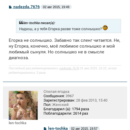
С
nadezda.7676
02 авг 2015, 19:49
о
о
б
щ
len-tochka писал(а):
е
Надюш, а у тебя Егорка разве тоже солнышко?
н
и
е
Егорка не солнышко. Забавно так сленг читается. Не,
ну Егорка, конечно, моё любимое солнышко и мой
любимый сынуля. Но солнышко не в смысле
диагноза.
Последний раз редактировалось
nadezda.7676
31 авг 2015, 22:22, всего
редактировалось 3 раза.
Спелая ягодка
Сообщения:
3967
Зарегистрирован:
28 фев 2013, 15:40
Пол:
Женский
Благодарил (а):
1794 раза
Поблагодарили:
2614 раз
len-tochka
С
len-tochka
02 авг 2015, 19:57