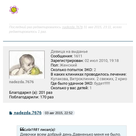
о
о
б
щ
е
н
и
Последний раз редактировалось
nadezda.7676
31 авг 2015, 23:11, всего
е
редактировалось 1 раз.
Девица на выданье
Сообщения:
1611
Зарегистрирован:
02 июл 2010, 19:18
Пол:
Женский
Сколько попыток ЭКО:
2
В каких клиниках проводилось лечение:
Кулакова, Витроклиник. 2 свежих, 2 крио
nadezda.7676
Где было удачное ЭКО:
будет!!!!!!
Сколько у вас детей:
1
Благодарил (а):
201 раз
Поблагодарили:
170 раз
С
nadezda.7676
03 авг 2015, 22:52
о
о
б
щ
Lola1981 писал(а):
е
Девочки всем добрый день.Давненько меня не было.