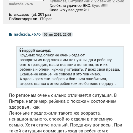
Кулакова, Витроклиник. 2 свежих, 2 крио
nadezda.7676
Где было удачное ЭКО:
будет!!!!!!
Сколько у вас детей:
1
Благодарил (а):
201 раз
Поблагодарили:
170 раз
С
nadezda.7676
03 авг 2015, 22:08
о
о
б
щ
wgggik писал(а):
е
Грудных под опеку не очень отдают
н
возвраты из под опеки им не нужны, да и ребенку
и
опять трагедия, наши позиции понятны, но и их -
е
ребенка и опеки, нужно учитывать. У всех своя правда.
Еканье-не еканье, не совсем я это понимаю.
А здесь времени в обрез и боишься ошибиться,
второго шанса с этим ребенком же больше не дадут.
По регионам очень сильно отличается ситуация. В
Питере, например, ребенка с похожим состоянием
здоровья , как
Леноньке предложили,такого же возраста,
ненационального, спокойно отдали в приемную
семью. Хотя статус полный. Предвижу вопросы. При
такой ситуации совмещать уход за ребенком с