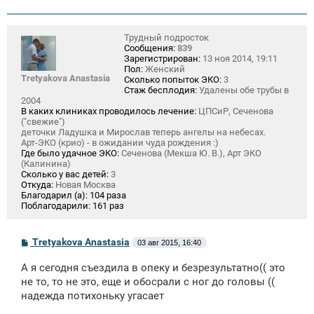
Трудный подросток
Сообщения:
839
Зарегистрирован:
13 ноя 2014, 19:11
Пол:
Женский
Tretyakova Anastasia
Сколько попыток ЭКО:
3
Стаж бесплодия:
Удалены обе трубы в
2004
В каких клиниках проводилось лечение:
ЦПСиР, Сеченова
("свежие")
деточки Ладушка и Мирослав теперь ангелы на небесах.
Арт-ЭКО (крио) - в ожидании чуда рождения :)
Где было удачное ЭКО:
Сеченова (Мекша Ю. В.), Арт ЭКО
(Калинина)
Сколько у вас детей:
3
Откуда:
Новая Москва
Благодарил (а):
104 раза
Поблагодарили:
161 раз
С
Tretyakova Anastasia
03 авг 2015, 16:40
о
о
А я сегодня съездила в опеку и безрезультатно(( это
б
щ
не то, то не это, еще и обосрали с ног до головы ((
е
надежда потихоньку угасает
н
и