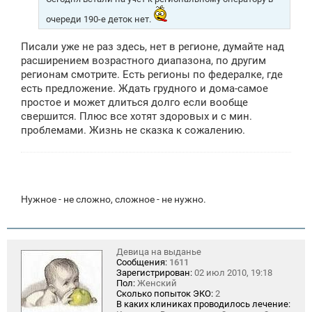
и
е
очереди 190-е деток нет.
Писали уже не раз здесь, нет в регионе, думайте над
расширением возрастного диапазона, по другим
регионам смотрите. Есть регионы по федералке, где
есть предложение. Ждать грудного и дома-самое
простое и может длиться долго если вообще
свершится. Плюс все хотят здоровых и с мин.
проблемами. Жизнь не сказка к сожалению.
Нужное - не сложно, сложное - не нужно.
Девица на выданье
Сообщения:
1611
Зарегистрирован:
02 июл 2010, 19:18
Пол:
Женский
Сколько попыток ЭКО:
2
В каких клиниках проводилось лечение: