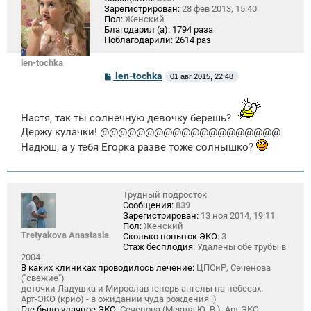
Зарегистрирован:
28 фев 2013, 15:40
Пол:
Женский
Благодарил (а):
1794 раза
Поблагодарили:
2614 раз
len-tochka
С
len-tochka
01 авг 2015, 22:48
о
о
б
щ
Настя, так ты солнечную девочку берешь?
е
Держу кулачки! @@@@@@@@@@@@@@@@@@@@
н
и
Надюш, а у тебя Егорка разве тоже солнышко?
е
Трудный подросток
Сообщения:
839
Зарегистрирован:
13 ноя 2014, 19:11
Пол:
Женский
Tretyakova Anastasia
Сколько попыток ЭКО:
3
Стаж бесплодия:
Удалены обе трубы в
2004
В каких клиниках проводилось лечение:
ЦПСиР, Сеченова
("свежие")
деточки Ладушка и Мирослав теперь ангелы на небесах.
Арт-ЭКО (крио) - в ожидании чуда рождения :)
Где было удачное ЭКО:
Сеченова (Мекша Ю. В.), Арт ЭКО