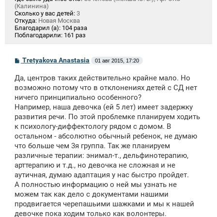
(Калинина)
Сколько у вас детей:
3
Откуда:
Новая Москва
Благодарил (а):
104 раза
Поблагодарили:
161 раз
С
Tretyakova Anastasia
01 авг 2015, 17:20
о
о
Да, центров таких действительно крайне мало. Но
б
щ
возможно потому что в отклонениях детей с СД нет
е
ничего принципиально особенного?
н
Например, наша девочка (ей 5 лет) имеет задержку
и
е
развития речи. По этой проблемке планируем ходить
к психологу-диффектологу рядом с домом. В
остальном - абсолютно обычный ребенок, не думаю
что больше чем 3я группа. Так же планируем
различные терапии: энимал-т., дельфинотерапию,
арттерапию и т.д., но девочка не сложная и не
аутичная, думаю адаптация у нас быстро пройдет.
А полностью информацию о ней мы узнать не
можем так как дело с документами нашими
продвигается черепашьими шажками и мы к нашей
девочке пока ходим только как волонтеры.