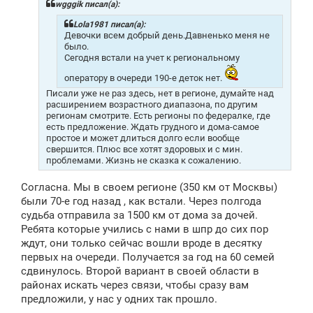
щ
wgggik писал(а):
е
н
Lola1981 писал(а):
и
Девочки всем добрый день.Давненько меня не
е
было.
Сегодня встали на учет к региональному
оператору в очереди 190-е деток нет.
Писали уже не раз здесь, нет в регионе, думайте над
расширением возрастного диапазона, по другим
регионам смотрите. Есть регионы по федералке, где
есть предложение. Ждать грудного и дома-самое
простое и может длиться долго если вообще
свершится. Плюс все хотят здоровых и с мин.
проблемами. Жизнь не сказка к сожалению.
Согласна. Мы в своем регионе (350 км от Москвы)
были 70-е год назад , как встали. Через полгода
судьба отправила за 1500 км от дома за дочей.
Ребята которые учились с нами в шпр до сих пор
ждут, они только сейчас вошли вроде в десятку
первых на очереди. Получается за год на 60 семей
сдвинулось. Второй вариант в своей области в
районах искать через связи, чтобы сразу вам
предложили, у нас у одних так прошло.