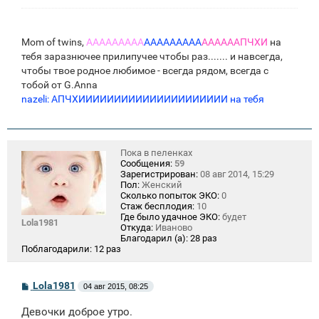
Mom of twins,
ААААААААА
ААААААААА
ААААААПЧХИ
на
тебя заразнючее прилипучее чтобы раз....... и навсегда,
чтобы твое родное любимое - всегда рядом, всегда с
тобой от G.Anna
nazeli: АПЧХИИИИИИИИИИИИИИИИИИИИИ на тебя
Пока в пеленках
Сообщения:
59
Зарегистрирован:
08 авг 2014, 15:29
Пол:
Женский
Сколько попыток ЭКО:
0
Стаж бесплодия:
10
Где было удачное ЭКО:
будет
Lola1981
Откуда:
Иваново
Благодарил (а):
28 раз
Поблагодарили:
12 раз
С
Lola1981
04 авг 2015, 08:25
о
о
Девочки доброе утро.
б