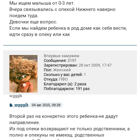
щ
Мы ищем малыша от 0-3 лет.
е
Вчера связывались с опекой Нижнего наверно
н
поедем туда.
и
е
Девочки еще вопрос.
Если мы найдем ребенка в род.доме как себя вести,
идти сразу в опеку или как
Впервые замужем
Сообщения:
2197
Зарегистрирован:
28 окт 2009, 17:47
Пол:
Женский
Сколько у вас детей:
1
Откуда:
ПФО
Благодарил (а):
2 раза
Поблагодарили:
191 раз
wgggik
С
wgggik
04 авг 2015, 09:28
о
о
Второй раз на конкретно этого ребенка-не дадут
б
щ
направление.
е
Из под опеки возвращают не только родственники, а
н
полно и опекуны не имеющ. родственных
и
е