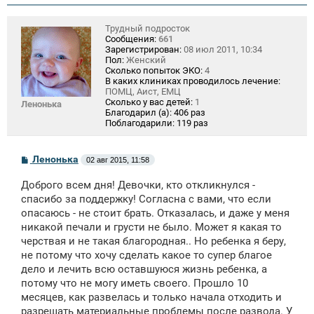
Трудный подросток
Сообщения:
661
Зарегистрирован:
08 июл 2011, 10:34
Пол:
Женский
Сколько попыток ЭКО:
4
В каких клиниках проводилось лечение:
ПОМЦ, Аист, ЕМЦ
Сколько у вас детей:
1
Ленонька
Благодарил (а):
406 раз
Поблагодарили:
119 раз
С
Ленонька
02 авг 2015, 11:58
о
о
Доброго всем дня! Девочки, кто откликнулся -
б
щ
спасибо за поддержку! Согласна с вами, что если
е
опасаюсь - не стоит брать. Отказалась, и даже у меня
н
никакой печали и грусти не было. Может я какая то
и
е
черствая и не такая благородная.. Но ребенка я беру,
не потому что хочу сделать какое то супер благое
дело и лечить всю оставшуюся жизнь ребенка, а
потому что не могу иметь своего. Прошло 10
месяцев, как развелась и только начала отходить и
разрешать материальные проблемы после развода. У