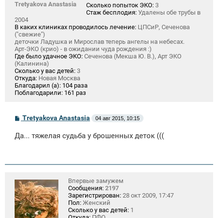
Tretyakova Anastasia
Сколько попыток ЭКО:
3
Стаж бесплодия:
Удалены обе трубы в
2004
В каких клиниках проводилось лечение:
ЦПСиР, Сеченова
("свежие")
деточки Ладушка и Мирослав теперь ангелы на небесах.
Арт-ЭКО (крио) - в ожидании чуда рождения :)
Где было удачное ЭКО:
Сеченова (Мекша Ю. В.), Арт ЭКО
(Калинина)
Сколько у вас детей:
3
Откуда:
Новая Москва
Благодарил (а):
104 раза
Поблагодарили:
161 раз
С
Tretyakova Anastasia
04 авг 2015, 10:15
о
о
Да... тяжелая судьба у брошенных деток (((
б
щ
е
н
и
е
Впервые замужем
Сообщения:
2197
Зарегистрирован:
28 окт 2009, 17:47
Пол:
Женский
Сколько у вас детей:
1
Откуда:
ПФО