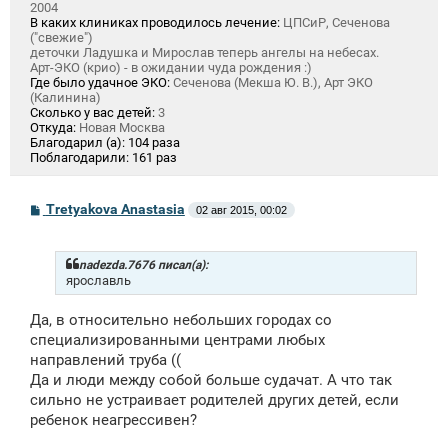
2004
В каких клиниках проводилось лечение:
ЦПСиР, Сеченова
("свежие")
деточки Ладушка и Мирослав теперь ангелы на небесах.
Арт-ЭКО (крио) - в ожидании чуда рождения :)
Где было удачное ЭКО:
Сеченова (Мекша Ю. В.), Арт ЭКО
(Калинина)
Сколько у вас детей:
3
Откуда:
Новая Москва
Благодарил (а):
104 раза
Поблагодарили:
161 раз
С
Tretyakova Anastasia
02 авг 2015, 00:02
о
о
б
щ
nadezda.7676 писал(а):
е
ярославль
н
и
Да, в относительно небольших городах со
е
специализированными центрами любых
направлений труба ((
Да и люди между собой больше судачат. А что так
сильно не устраивает родителей других детей, если
ребенок неагрессивен?