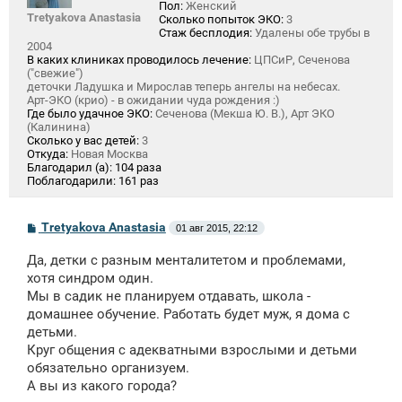
Пол:
Женский
Tretyakova Anastasia
Сколько попыток ЭКО:
3
Стаж бесплодия:
Удалены обе трубы в
2004
В каких клиниках проводилось лечение:
ЦПСиР, Сеченова
("свежие")
деточки Ладушка и Мирослав теперь ангелы на небесах.
Арт-ЭКО (крио) - в ожидании чуда рождения :)
Где было удачное ЭКО:
Сеченова (Мекша Ю. В.), Арт ЭКО
(Калинина)
Сколько у вас детей:
3
Откуда:
Новая Москва
Благодарил (а):
104 раза
Поблагодарили:
161 раз
С
Tretyakova Anastasia
01 авг 2015, 22:12
о
о
Да, детки с разным менталитетом и проблемами,
б
щ
хотя синдром один.
е
Мы в садик не планируем отдавать, школа -
н
домашнее обучение. Работать будет муж, я дома с
и
е
детьми.
Круг общения с адекватными взрослыми и детьми
обязательно организуем.
А вы из какого города?