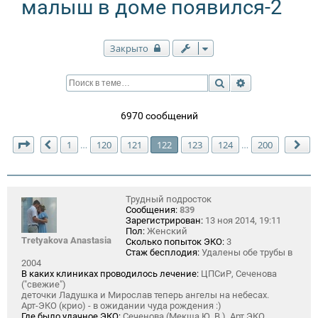
малыш в доме появился-2
Закрыто
Поиск
Расширенный п
6970 сообщений
Страница
122
из
200
1
120
121
122
123
124
200
…
…
Пред.
Сл
Трудный подросток
Сообщения:
839
Зарегистрирован:
13 ноя 2014, 19:11
Пол:
Женский
Tretyakova Anastasia
Сколько попыток ЭКО:
3
Стаж бесплодия:
Удалены обе трубы в
2004
В каких клиниках проводилось лечение:
ЦПСиР, Сеченова
("свежие")
деточки Ладушка и Мирослав теперь ангелы на небесах.
Арт-ЭКО (крио) - в ожидании чуда рождения :)
Где было удачное ЭКО:
Сеченова (Мекша Ю. В.), Арт ЭКО