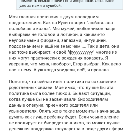
поменять семью-значит они избранные. Остальное-
уже за нами и судьбой.
Моя главная претензия к двум последним
предложениям. Как на Руси говорят:"любовь зла-
полюбишь и козла". Мы мужей, любовников чаще
выбираем не головой и логикой, а какими-то
неуловимыми фибрами, запахами, интуицией,
подсознанием и ещё не знаю чем..... Так и дети, они
нас тоже выбирают, и своё "фуууууууууу" многие из
них могут практически с рождения показать. Я
уверенна, что меня, наоборот, Егор выбрал. Как вело
нас к нему. А уж когда увидели, всё!, я пропала........
Понятно, что сейчас идёт политика на сохранение
родственных связей. Моё имхо, что лучше бы эта
политика была более гибкой. Бывают ситуации,
когда лучше бы не засвечивали биородителям
данные опекуна, приемного родителя или
усыновителя. Опять же в такие моменты начинаешь
думать как лучше ребенку будет. Если усыновление
не изолирует от биородственников, то может лучше
денежная поддержка государства в виде других форм