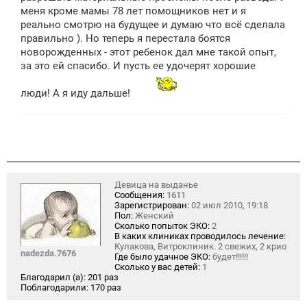
меня кроме мамы 78 лет помощников нет и я
реально смотрю на будущее и думаю что всё сделала
правильно ). Но теперь я перестала боятся
новорожденных - этот ребенок дал мне такой опыт,
за это ей спасибо. И пусть ее удочерят хорошие
люди! А я иду дальше!
Девица на выданье
Сообщения:
1611
Зарегистрирован:
02 июл 2010, 19:18
Пол:
Женский
Сколько попыток ЭКО:
2
В каких клиниках проводилось лечение:
Кулакова, Витроклиник. 2 свежих, 2 крио
nadezda.7676
Где было удачное ЭКО:
будет!!!!!!
Сколько у вас детей:
1
Благодарил (а):
201 раз
Поблагодарили:
170 раз