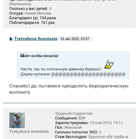
(Калинина)
Сколько у вас детей:
3
Откуда:
Новая Москва
Благодарил (а):
104 раза
Поблагодарили:
161 раз
С
Tretyakova Anastasia
01 авг 2015, 23:57
о
о
б
щ
len-tochka писал(а):
е
н
и
Настя, так ты солнечную девочку берешь?
е
Держу кулачки! @@@@@@@@@@@@@@@@@@@@
Спасибо) да, пытаемся преодолеть бюрократическую
волокиту
Трудный подросток
Сообщения:
839
Зарегистрирован:
13 ноя 2014, 19:11
Пол:
Женский
Tretyakova Anastasia
Сколько попыток ЭКО:
3
Стаж бесплодия:
Удалены обе трубы в