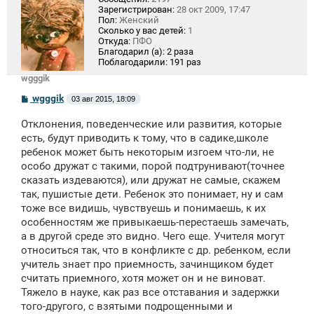
Зарегистрирован:
28 окт 2009, 17:47
Пол:
Женский
Сколько у вас детей:
1
Откуда:
ПФО
Благодарил (а):
2 раза
Поблагодарили:
191 раз
wgggik
С
wgggik
03 авг 2015, 18:09
о
о
Отклонения, поведенческие или развития, которые
б
щ
есть, будут приводить к тому, что в садике,школе
е
ребенок может быть некоторым изгоем что-ли, не
н
особо дружат с такими, порой подтрунивают(точнее
и
е
сказать издеваются), или дружат не самые, скажем
так, пушистые дети. Ребенок это понимает, ну и сам
тоже все видишь, чувствуешь и понимаешь, к их
особенностям же привыкаешь-перестаешь замечать,
а в другой среде это видно. Чего еще. Учителя могут
относиться так, что в конфликте с др. ребенком, если
учитель знает про приемность, зачинщиком будет
считать приемного, хотя может он и не виноват.
Тяжело в науке, как раз все отставания и задержки
того-другого, с взятыми подрощенными и