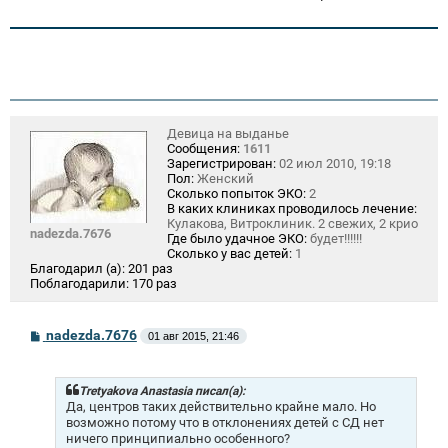
Девица на выданье
Сообщения:
1611
Зарегистрирован:
02 июл 2010, 19:18
Пол:
Женский
Сколько попыток ЭКО:
2
В каких клиниках проводилось лечение:
Кулакова, Витроклиник. 2 свежих, 2 крио
nadezda.7676
Где было удачное ЭКО:
будет!!!!!!
Сколько у вас детей:
1
Благодарил (а):
201 раз
Поблагодарили:
170 раз
С
nadezda.7676
01 авг 2015, 21:46
о
о
б
щ
Tretyakova Anastasia писал(а):
е
Да, центров таких действительно крайне мало. Но
н
возможно потому что в отклонениях детей с СД нет
и
ничего принципиально особенного?
е