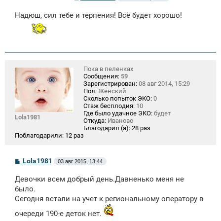
о
о
Надюш, сил тебе и терпения! Всё будет хорошо!
б
щ
е
н
и
е
Пока в пеленках
Сообщения:
59
Зарегистрирован:
08 авг 2014, 15:29
Пол:
Женский
Сколько попыток ЭКО:
0
Стаж бесплодия:
10
Где было удачное ЭКО:
будет
Lola1981
Откуда:
Иваново
Благодарил (а):
28 раз
Поблагодарили:
12 раз
С
Lola1981
03 авг 2015, 13:44
о
о
Девочки всем добрый день.Давненько меня не
б
щ
было.
е
Сегодня встали на учет к региональному оператору в
н
и
очереди 190-е деток нет.
е