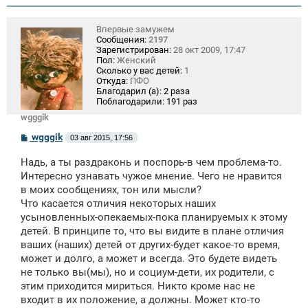
е
Впервые замужем
Сообщения:
2197
Зарегистрирован:
28 окт 2009, 17:47
Пол:
Женский
Сколько у вас детей:
1
Откуда:
ПФО
Благодарил (а):
2 раза
Поблагодарили:
191 раз
wgggik
С
wgggik
03 авг 2015, 17:56
о
о
Надь, а ты раздраконь и поспорь-в чем проблема-то.
б
щ
Интересно узнавать чужое мнение. Чего не нравится
е
в моих сообщениях, тон или мысли?
н
Что касается отличия некоторых наших
и
е
усыновленных-опекаемых-пока планируемых к этому
детей. В принципе то, что вы видите в плане отличия
ваших (наших) детей от других-будет какое-то время,
может и долго, а может и всегда. Это будете видеть
не только вы(мы), но и социум-дети, их родители, с
этим приходится мириться. Никто кроме нас не
входит в их положение, а должны. Может кто-то