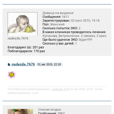
Девица на выданье
Сообщения:
1611
Зарегистрирован:
02 июл 2010, 19:18
Пол:
Женский
Сколько попыток ЭКО:
2
В каких клиниках проводилось лечение:
Кулакова, Витроклиник. 2 свежих, 2 крио
nadezda.7676
Где было удачное ЭКО:
будет!!!!!!
Сколько у вас детей:
1
Благодарил (а):
201 раз
Поблагодарили:
170 раз
С
nadezda.7676
01 авг 2015, 22:18
о
о
б
щ
е
н
и
Последний раз редактировалось
nadezda.7676
31 авг 2015, 23:07, всего
е
редактировалось 1 раз.
Спелая ягодка
Сообщения:
3967