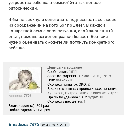
устройства ребенка в семью? Это так вопрос
риторический.
Я бы не рискнула советовать-подписывать согласие
из соображений"на кого Бог пошлёт". В каждой
конкретной семье своя ситуация, свой жизненный
опыт, помощь регионов разная бывает. Всё-таки
нужно оценивать сможете ли потянуть конкретного
ребенка.
Девица на выданье
Сообщения:
1611
Зарегистрирован:
02 июл 2010, 19:18
Пол:
Женский
Сколько попыток ЭКО:
2
В каких клиниках проводилось лечение:
Кулакова, Витроклиник. 2 свежих, 2 крио
nadezda.7676
Где было удачное ЭКО:
будет!!!!!!
Сколько у вас детей:
1
Благодарил (а):
201 раз
Поблагодарили:
170 раз
С
nadezda.7676
03 авг 2015, 22:47