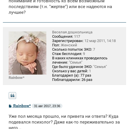
понимание и готовность ко всем возможным
последствиям (т.н. "жертве") или все надеются на
лучшее?
Веселая дошкольница
Сообщения:
117
Зарегистрирован:
12 мар 2011, 14:18
Пол:
Женский
Сколько попыток ЭКО:
7
Стаж бесплодия:
9
В каких клиниках проводилось
лечение:
"Семья"
Где было удачное ЭКО:
"Семья"
Сколько у вас детей:
1
Благодарил (а):
77 раз
Rainbow*
Поблагодарили:
26 раз
С
Rainbow*
31 авг 2017, 23:36
о
о
Уже пол месяца прошло, ни привета ни ответа? Куда
б
щ
подевался психолог? Даже как-то переживательно за
е
него...