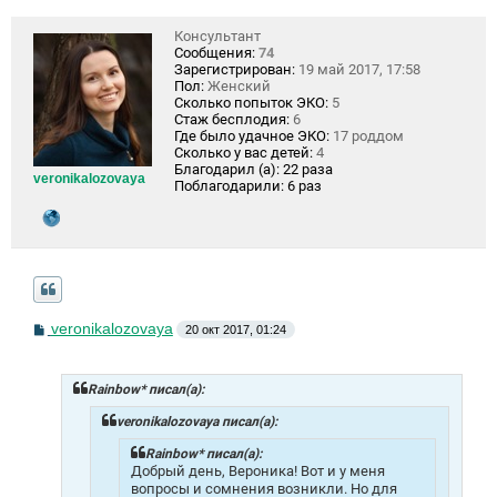
Консультант
Сообщения:
74
Зарегистрирован:
19 май 2017, 17:58
Пол:
Женский
Сколько попыток ЭКО:
5
Стаж бесплодия:
6
Где было удачное ЭКО:
17 роддом
Сколько у вас детей:
4
Благодарил (а):
22 раза
veronikalozovaya
Поблагодарили:
6 раз
С
veronikalozovaya
20 окт 2017, 01:24
о
о
б
щ
Rainbow* писал(а):
е
н
veronikalozovaya писал(а):
и
е
Rainbow* писал(а):
Добрый день, Вероника! Вот и у меня
вопросы и сомнения возникли. Но для