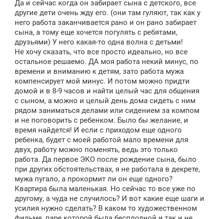
Да и сейчас когда он забирает сына с детского, все
другие дети очень жду его. (они там гуляют, так как у
него работа заканчивается рано и он рано забирает
сына, а тому еще хочется погулять с ребятами,
друзьями) У него какая-то одна волна с детьми!
Не хочу сказать, что все просто идеально, но все
остальное решаемо. ДА моя работа некий минус, по
времени и вниманию к детям, зато работа мужа
компенсирует мой минус. И потом можно придти
домой и в 8-9 часов и найти целый час для общения
с сыном, а можно и целый день дома сидеть с ним
рядом заниматься делами или сидением за компом
и не поговорить с ребенком. Было бы желание, и
время найдется! И если с приходом еще одного
ребенка, будет с моей работой мало времени для
двух, работу можно поменять, ведь это только
работа. Да первое ЭКО после рождение сына, было
при других обстоятельствах, я не работала в декрете,
мужа пугало, а прокормит ли он еще одного?
Квартира была маленькая. Но сейчас то все уже по
другому, а чуда не случилось? И вот какие еще шаги и
усилия нужно сделать? В каком то художественном
фильме, паре которой была бесплодной и так и не