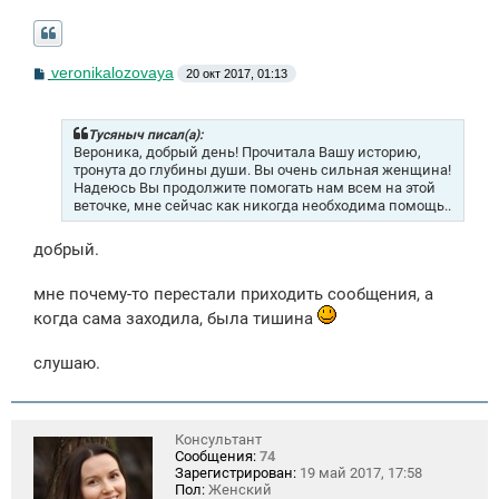
С
veronikalozovaya
20 окт 2017, 01:13
о
о
б
щ
Тусяныч писал(а):
е
Вероника, добрый день! Прочитала Вашу историю,
н
тронута до глубины души. Вы очень сильная женщина!
и
Надеюсь Вы продолжите помогать нам всем на этой
е
веточке, мне сейчас как никогда необходима помощь..
добрый.
мне почему-то перестали приходить сообщения, а
когда сама заходила, была тишина
слушаю.
Консультант
Сообщения:
74
Зарегистрирован:
19 май 2017, 17:58
Пол:
Женский