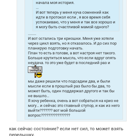
начала моя история.
...
И вот теперь у меня куча сомнений как
идти в протокол если , я все время себя
успокаиваю, что у меня и так все хорошо и
я могу быть счастливой мамой одного?
.........
И вот остались три криошки. Меня уже хотели
через цикл взять, но я отказалось. И до сих пор
планирую подготовку начать.
План то есть в голове, а вот настроя нет такого.
Больше крутиться мысль, что если вдруг опять
неудача. то это уже будет в последний раз и
мы даже решили что подсадим два, и были
мысли если в прошлый раз было бы два, то
может быть, один поддержал другого и так бы
не вышло...
Я хочу ребенка, очень а вот собраться на крио не
могу... и сейчас это главный ступор, и как из него
выйти??????? вот мой большой
вопрос????????????????
как сейчас состояние? если нет сил, то может взять
передышку,