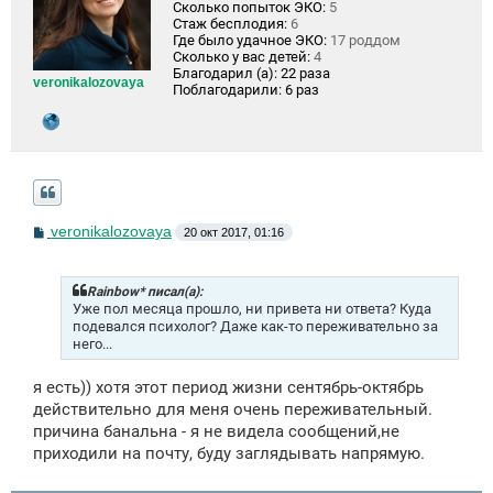
Сколько попыток ЭКО:
5
Стаж бесплодия:
6
Где было удачное ЭКО:
17 роддом
Сколько у вас детей:
4
Благодарил (а):
22 раза
veronikalozovaya
Поблагодарили:
6 раз
С
veronikalozovaya
20 окт 2017, 01:16
о
о
б
щ
Rainbow* писал(а):
е
Уже пол месяца прошло, ни привета ни ответа? Куда
н
подевался психолог? Даже как-то переживательно за
и
него...
е
я есть)) хотя этот период жизни сентябрь-октябрь
действительно для меня очень переживательный.
причина банальна - я не видела сообщений,не
приходили на почту, буду заглядывать напрямую.