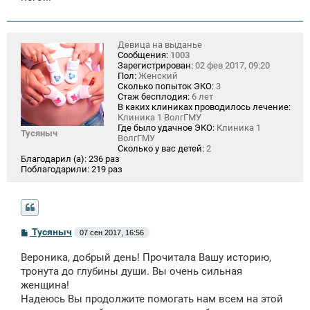
н
и
е
Девица на выданье
Сообщения:
1003
Зарегистрирован:
02 фев 2017, 09:20
Пол:
Женский
Сколько попыток ЭКО:
3
Стаж бесплодия:
6 лет
В каких клиниках проводилось лечение:
Клиника 1 ВолгГМУ
Где было удачное ЭКО:
Клиника 1
Тусяныч
ВолгГМУ
Сколько у вас детей:
2
Благодарил (а):
236 раз
Поблагодарили:
219 раз
С
Тусяныч
07 сен 2017, 16:56
о
о
Вероника, добрый день! Прочитала Вашу историю,
б
щ
тронута до глубины души. Вы очень сильная
е
женщина!
н
Надеюсь Вы продолжите помогать нам всем на этой
и
е