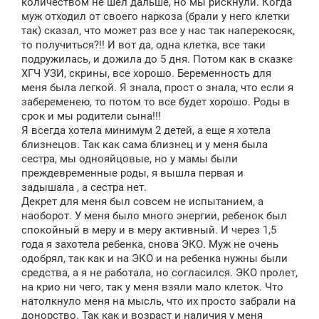
количеством не шел дальше, но мы рискнули. Когда
муж отходил от своего наркоза (брали у него клетки
так) сказал, что может раз все у нас так наперекосяк,
то получиться?!! И вот да, одна клетка, все таки
подружилась, и дожила до 5 дня. Потом как в сказке
ХГЧ УЗИ, скрины, все хорошо. Беременность для
меня была легкой. Я знала, прост о знала, что если я
забеременею, то потом то все будет хорошо. Роды в
срок и мы родители сына!!!
Я всегда хотела минимум 2 детей, а еще я хотела
близнецов. Так как сама близнец и у меня была
сестра, мы однояйцовые, но у мамы были
преждевременные роды, я вышла первая и
задышала , а сестра нет.
Декрет для меня был совсем не испытанием, а
наоборот. У меня было много энергии, ребенок был
спокойный в меру и в меру активный. И через 1,5
года я захотела ребенка, снова ЭКО. Муж не очень
одобрял, так как и на ЭКО и на ребенка нужны были
средства, а я не работала, но согласился. ЭКО пролет,
на крио ни чего, так у меня взяли мало клеток. Что
натолкнуло меня на мысль, что их просто забрали на
донорство. Так как и возраст и наличия у меня