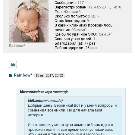
Сообщения:
117
Зарегистрирован:
12 мар 2011, 14:18
Пол:
Женский
Сколько попыток ЭКО:
7
Стаж бесплодия:
9
В каких клиниках проводилось
лечение:
"Семья"
Где было удачное ЭКО:
"Семья"
Сколько у вас детей:
1
Благодарил (а):
77 раз
Rainbow*
Поблагодарили:
26 раз
С
Rainbow*
15 авг 2017, 23:32
о
о
б
щ
veronikalozovaya писал(а):
е
н
Rainbow* писал(а):
и
Добрый день, Вероника! Вот и у меня вопросы и
е
сомнения возникли. Но для начала моя
история.
...
И вот теперь у меня куча сомнений как идти в
протокол если , я все время себя успокаиваю,
что у меня и так все хорошо и я могу быть