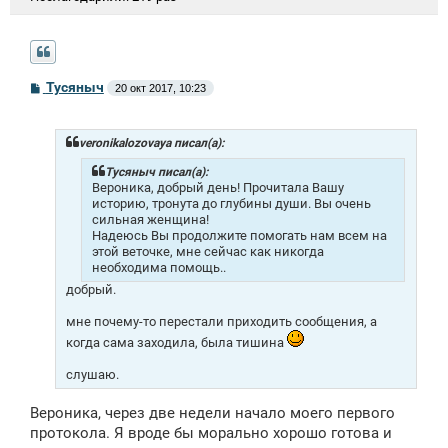
С
Тусяныч
20 окт 2017, 10:23
о
о
б
щ
veronikalozovaya писал(а):
е
н
Тусяныч писал(а):
и
Вероника, добрый день! Прочитала Вашу
е
историю, тронута до глубины души. Вы очень
сильная женщина!
Надеюсь Вы продолжите помогать нам всем на
этой веточке, мне сейчас как никогда
необходима помощь..
добрый.
мне почему-то перестали приходить сообщения, а
когда сама заходила, была тишина
слушаю.
Вероника, через две недели начало моего первого
протокола. Я вроде бы морально хорошо готова и