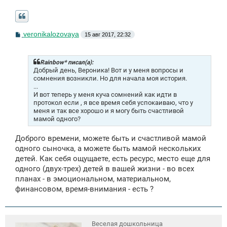
С
veronikalozovaya
15 авг 2017, 22:32
о
о
б
щ
Rainbow* писал(а):
е
Добрый день, Вероника! Вот и у меня вопросы и
н
сомнения возникли. Но для начала моя история.
и
...
е
И вот теперь у меня куча сомнений как идти в
протокол если , я все время себя успокаиваю, что у
меня и так все хорошо и я могу быть счастливой
мамой одного?
Доброго времени, можете быть и счастливой мамой
одного сыночка, а можете быть мамой нескольких
детей. Как себя ощущаете, есть ресурс, место еще для
одного (двух-трех) детей в вашей жизни - во всех
планах - в эмоциональном, материальном,
финансовом, время-внимания - есть ?
Веселая дошкольница