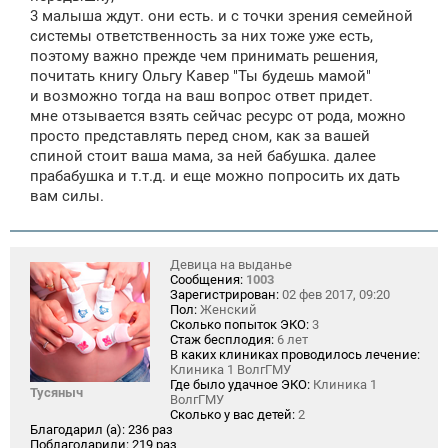
3 малыша ждут. они есть. и с точки зрения семейной
системы ответственность за них тоже уже есть,
поэтому важно прежде чем принимать решения,
почитать книгу Ольгу Кавер "Ты будешь мамой"
и возможно тогда на ваш вопрос ответ придет.
мне отзывается взять сейчас ресурс от рода, можно
просто представлять перед сном, как за вашей
спиной стоит ваша мама, за ней бабушка. далее
прабабушка и т.т.д. и еще можно попросить их дать
вам силы.
Девица на выданье
Сообщения:
1003
Зарегистрирован:
02 фев 2017, 09:20
Пол:
Женский
Сколько попыток ЭКО:
3
Стаж бесплодия:
6 лет
В каких клиниках проводилось лечение:
Клиника 1 ВолгГМУ
Где было удачное ЭКО:
Клиника 1
Тусяныч
ВолгГМУ
Сколько у вас детей:
2
Благодарил (а):
236 раз
Поблагодарили:
219 раз