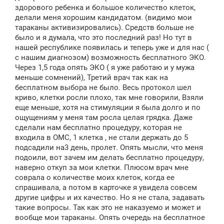
здорового ребенка и большое количество клеток,
делали меня хорошим кандидатом. (видимо мои
тараканы активизировались). Средств больше не
было и я думала, что это последний раз! Но тут в
нашей республике появилась и теперь уже и для нас (
с нашим диагнозом) возможность бесплатного ЭКО.
Через 1,5 года опять ЭКО ( я уже работаю и у мужа
меньше сомнений), Третий врач так как на
бесплатном выбора не было. Весь протокол шел
криво, клетки росли плохо, так мне говорили, Взяли
еще меньше, хотя на стимуляции я была долго и по
ощущениям у меня там росла целая грядка. Даже
сделали нам бесплатно процедуру, которая не
входила в ОМС, 1 клетка , не стали держать до 5
подсадили на3 день, пролет. Опять мысли, что меня
подоили, вот зачем им делать бесплатно процедуру,
наверно откуп за мои клетки. Плюсом врач мне
соврала о количестве моих клеток, когда ее
спрашивала, а потом в карточке я увидела совсем
другие цифры и их качество. Но я не стала, задавать
такие вопросы. Так как это не наказуемо и может и
вообще мои тараканы. Опять очередь на бесплатное