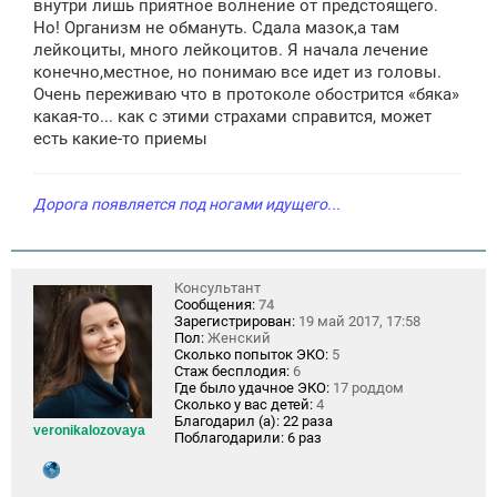
внутри лишь приятное волнение от предстоящего.
Но! Организм не обмануть. Сдала мазок,а там
лейкоциты, много лейкоцитов. Я начала лечение
конечно,местное, но понимаю все идет из головы.
Очень переживаю что в протоколе обострится «бяка»
какая-то... как с этими страхами справится, может
есть какие-то приемы
Дорога появляется под ногами идущего...
Консультант
Сообщения:
74
Зарегистрирован:
19 май 2017, 17:58
Пол:
Женский
Сколько попыток ЭКО:
5
Стаж бесплодия:
6
Где было удачное ЭКО:
17 роддом
Сколько у вас детей:
4
Благодарил (а):
22 раза
veronikalozovaya
Поблагодарили:
6 раз