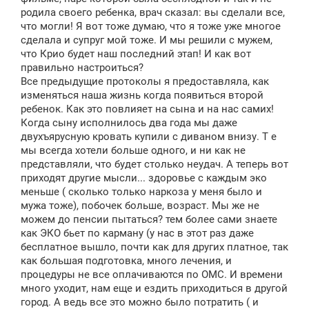
родила своего ребенка, врач сказал: вы сделали все,
что могли! Я вот тоже думаю, что я тоже уже многое
сделала и супруг мой тоже. И мы решили с мужем,
что Крио будет наш последний этап! И как вот
правильно настроиться?
Все предыдущие протоколы я предоставляла, как
изменяться наша жизнь когда появиться второй
ребенок. Как это повлияет на сына и на нас самих!
Когда сыну исполнилось два года мы даже
двухъярусную кровать купили с диваном внизу. Т е
мы всегда хотели больше одного, и ни как не
представляли, что будет столько неудач. А теперь вот
приходят другие мысли... здоровье с каждым эко
меньше ( сколько только наркоза у меня было и
мужа тоже), побочек больше, возраст. Мы же не
можем до пенсии пытаться? тем более сами знаете
как ЭКО бьет по карману (у нас в этот раз даже
бесплатное вышло, почти как для других платное, так
как большая подготовка, много лечения, и
процедуры не все оплачиваются по ОМС. И времени
много уходит, нам еще и ездить приходиться в другой
город. А ведь все это можно было потратить ( и