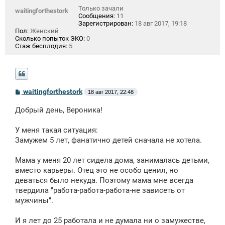
Только зачали
waitingforthestork
Сообщения:
11
Зарегистрирован:
18 авг 2017, 19:18
Пол:
Женский
Сколько попыток ЭКО:
0
Стаж бесплодия:
5
С
waitingforthestork
18 авг 2017, 22:48
о
о
Добрый день, Вероника!
б
щ
е
У меня такая ситуация:
н
Замужем 5 лет, фанатично детей сначала не хотела.
и
е
Мама у меня 20 лет сидела дома, занималась детьми,
вместо карьеры. Отец это не особо ценил, но
деваться было некуда. Поэтому мама мне всегда
твердила "работа-работа-работа-не зависеть от
мужчины".
И я лет до 25 работала и не думала ни о замужестве,