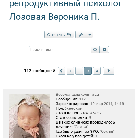
репродуктивный психолог
Лозовая Вероника П.
Ответить
Поиск
Расширенный п
112 сообщений
1
2
3
4
Пред.
След.
Веселая дошкольница
Сообщения:
117
Зарегистрирован:
12 мар 2011, 14:18
Пол:
Женский
Сколько попыток ЭКО:
7
Стаж бесплодия:
9
В каких клиниках проводилось
лечение:
"Семья"
Где было удачное ЭКО:
"Семья"
Сколько у вас детей:
1