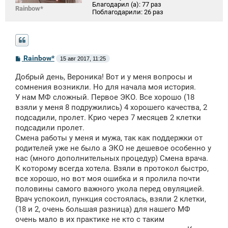
Благодарил (а):
77 раз
Rainbow*
Поблагодарили:
26 раз
С
Rainbow*
15 авг 2017, 11:25
о
о
Добрый день, Вероника! Вот и у меня вопросы и
б
щ
сомнения возникли. Но для начала моя история.
е
У нам МФ сложный. Первое ЭКО. Все хорошо (18
н
взяли у меня 8 подружились) 4 хорошего качества, 2
и
е
подсадили, пролет. Крио через 7 месяцев 2 клетки
подсадили пролет.
Смена работы у меня и мужа, так как поддержки от
родителей уже не было а ЭКО не дешевое особенно у
нас (много дополнительных процедур) Смена врача.
К которому всегда хотела. Взяли в протокол быстро,
все хорошо, но вот моя ошибка и я пролила почти
половины самого важного укола перед овуляцией.
Врач успокоил, пункция состоялась, взяли 2 клетки,
(18 и 2, очень большая разница) для нашего МФ
очень мало в их практике не кто с таким