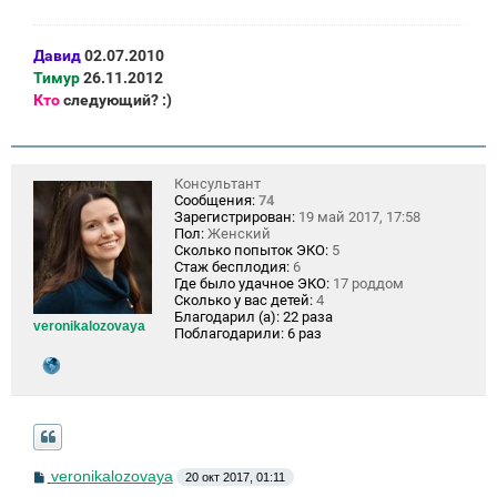
Давид
02.07.2010
Тимур
26.11.2012
Кто
следующий? :)
Консультант
Сообщения:
74
Зарегистрирован:
19 май 2017, 17:58
Пол:
Женский
Сколько попыток ЭКО:
5
Стаж бесплодия:
6
Где было удачное ЭКО:
17 роддом
Сколько у вас детей:
4
Благодарил (а):
22 раза
veronikalozovaya
Поблагодарили:
6 раз
С
veronikalozovaya
20 окт 2017, 01:11
о