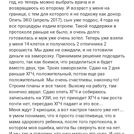
год, но теперь можно выбрать врача и я
возвращаюсь ко второму. И возраст у меня на
границе, с тем для которого я не подхожу как донор.
Опять ЭКО (апрель 2017), сын уже подрос, 4 года на
все процедуры ездим втроем. Такой поддержки в
протоколе раньше не было, я очень долго
готовилась и муж уже очень хотел. Теперь уже взяли
у меня 14 клеток и получилось 2 отличника 2
хорошиста. Мы даже не ожидали, и не готовили
деньги на заморозку. Принимаем решение подсадить
одного, так как боимся, что разделиться и будет
вместо двух, три. Троих заморозили. Сдаю на 2 дня
раньше ХГЧ, положительный, потом еще раз
положительный. Мы очень счастливы, наконец-то!
Строим планы и все такое. Выхожу на работу, там
конечно аврал. Сдаю опять ХГЧ и собираюсь
записывать на УЗИ, но тут приходит ХГЧ а там роста
почти нет, пересдаю ХГЧ падает и это все…
Меня ждут 3 криошки, а вот настроя такого уже нет…
я умом понимаю, что я просто счастливица, что я
мама здорового ребенка, после того протокола, в
котором моя ошибка, могла бы свернуть все на нет.
И мы так и говорим, что наш малыш это чудо. И что у