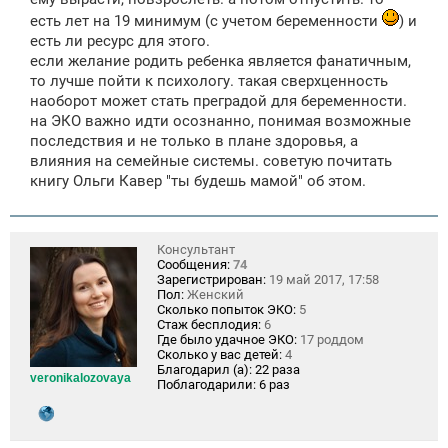
есть лет на 19 минимум (с учетом беременности
) и
есть ли ресурс для этого.
если желание родить ребенка является фанатичным,
то лучше пойти к психологу. такая сверхценность
наоборот может стать преградой для беременности.
на ЭКО важно идти осознанно, понимая возможные
последствия и не только в плане здоровья, а
влияния на семейные системы. советую почитать
книгу Ольги Кавер "ты будешь мамой" об этом.
Консультант
Сообщения:
74
Зарегистрирован:
19 май 2017, 17:58
Пол:
Женский
Сколько попыток ЭКО:
5
Стаж бесплодия:
6
Где было удачное ЭКО:
17 роддом
Сколько у вас детей:
4
Благодарил (а):
22 раза
veronikalozovaya
Поблагодарили:
6 раз