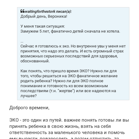
о
б
щ
waitingforthestork писал(а):
е
Добрый день, Вероника!
н
и
У меня такая ситуация:
е
Замужем 5 лет, фанатично детей сначала не хотела.
...
Сейчас я готовлюсь к эко. Но внутренне увы у меня нет
принятия, что надо это делать. И есть огромный страх
возможных серьезных последствий для здоровья,
обоснованный.
Как понять, что пришло время ЭКО? Нужно ли для
того, чтобы решиться на ЭКО фанатичное желание
родить ребенка? Нужно ли для ЭКО полное
понимание и готовность ко всем возможным
последствиям (т.н. "жертве") или все надеются на
лучшее?
Доброго времени,
ЭКО - это один из путей. важнее понять готовы ли вы
принять ребенка в свою жизнь, взять на себя
ответственность за маленького человека и помочь
ему вырасти, повзрослеть. а потом отпустить. то