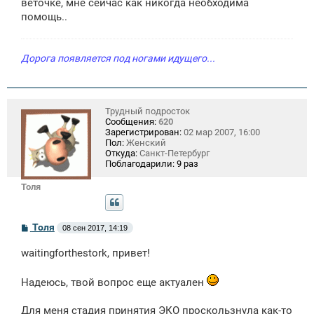
веточке, мне сейчас как никогда необходима
помощь..
Дорога появляется под ногами идущего...
Трудный подросток
Сообщения:
620
Зарегистрирован:
02 мар 2007, 16:00
Пол:
Женский
Откуда:
Санкт-Петербург
Поблагодарили:
9 раз
Толя
С
Толя
08 сен 2017, 14:19
о
о
waitingforthestork, привет!
б
щ
е
Надеюсь, твой вопрос еще актуален
н
и
е
Для меня стадия принятия ЭКО проскользнула как-то