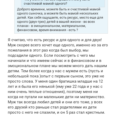
счастливой мамой одного?
Доброго времени, можете быть и счастливой мамой
одного сыночка, а можете быть мамой нескольких
детей. Как себя ощущаете, есть ресурс, место еще для
одного (двух-трех) детей в вашей жизни - во всех
планах - в эмоциональном, материальном,
финансовом, время-внимания - есть ?
Я считаю, что есть ресурс и для одного и для двух!
Муж скорее всего хочет еще одного, именно из за его
пожелания в этот раз когда был выбор, мы
подсадили одного. Если посмотреть с чего мы
начинали и что имеем сейчас и в финансовом и в
эмоциональном плане мы можем много дать нашим
детям. Тем более когда у нас с мужем есть (пусть и
небольшой пока )опыт с первым сыном, это уже не
просто слова. У меня один братишка младше на 12
лет и я была его нянькой (ему уже 22 года и у нас с
ним очень теплые отношения), поэтому меня ни
когда не пугали ни маленькие дети ни материнство.
Муж так всегда любил детей и они его тоже, у всех
его друзей кто раньше стал родителями их дети
просто с него не слазили, и он 5 раз стал крестным.