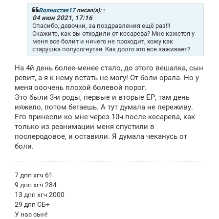
б
щ
Волнистая17
писал(а):
↑
е
04 июн 2021, 17:16
н
Спасибо, девочки, за поздравления ещё раз!!!
и
Скажите, как вы отходили от кесарева? Мне кажется у
е
меня все болит и ничего не проходит, хожу как
старушка полусогнутая. Как долго это все заживает?
На 4й день более-менее стало, до этого вешалка, сын
ревит, а я к нему встать не могу! От боли орала. Но у
меня ооочень плохой болевой порог.
Это были 3-и роды, первые и вторые ЕР, там день
ияжело, потом бегаешь. А тут думала не переживу.
Его принесли ко мне через 10ч после кесарева, как
только из реанимации меня спустили в
послеродовое, и оставили. Я думала чеканусь от
боли.
7 дпп хгч 61
9 дпп хгч 284
13 дпп хгч 2000
29 дпп СБ+
У нас сын!