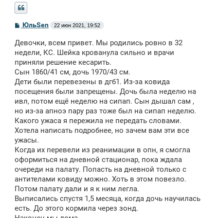
С
ЮльSen
22 июн 2021, 19:52
о
о
Девочки, всем привет. Мы родились ровно в 32
б
щ
недели, КС. Шейка крованула сильно и врачи
е
приняли решение кесарить.
н
Сын 1860/41 см, дочь 1970/43 см.
и
е
Дети были перевезены в дгб1. Из-за ковида
посещения были запрещены. Дочь была неделю на
ивл, потом ещё неделю на сипап. Сын дышал сам ,
но из-за апноэ пару раз тоже был на сипап неделю.
Какого ужаса я пережила не передать словами.
Хотела написать подробнее, но зачем вам эти все
ужасы.
Когда их перевели из реанимации в опн, я смогла
оформиться на дневной стационар, пока ждала
очереди на палату. Попасть на дневной только с
антителами ковиду можно. Хоть в этом повезло.
Потом палату дали и я к ним легла.
Выписались спустя 1,5 месяца, когда дочь научилась
есть. До этого кормила через зонд.