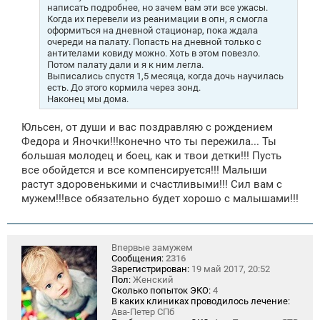
написать подробнее, но зачем вам эти все ужасы.
Когда их перевели из реанимации в опн, я смогла
оформиться на дневной стационар, пока ждала
очереди на палату. Попасть на дневной только с
антителами ковиду можно. Хоть в этом повезло.
Потом палату дали и я к ним легла.
Выписались спустя 1,5 месяца, когда дочь научилась
есть. До этого кормила через зонд.
Наконец мы дома.
Юльсен, от души и вас поздравляю с рождением
Федора и Яночки!!!конечно что ты пережила... Ты
большая молодец и боец, как и твои детки!!! Пусть
все обойдется и все компенсируется!!! Малыши
растут здоровенькими и счастливыми!!! Сил вам с
мужем!!!все обязательно будет хорошо с малышами!!!
Впервые замужем
Сообщения:
2316
Зарегистрирован:
19 май 2017, 20:52
Пол:
Женский
Сколько попыток ЭКО:
4
В каких клиниках проводилось лечение:
Ава-Петер СПб