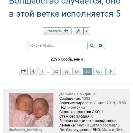
Волшебство случается, оно
в этой ветке исполняется-5
Ответить
Поиск
Расширенный п
2296 сообщений
Страница
65
из
66
1
62
63
64
65
66
…
Пред.
След.
Девица на выданье
Сообщения:
1282
Зарегистрирован:
31 июл 2018, 18:58
Пол:
Женский
Сколько попыток ЭКО:
1
Стаж бесплодия:
8
В каких клиниках проводилось
лечение:
Мать и Дитя Ярославль
Где было удачное ЭКО:
Мать и Дитя
dozhdalis_Malishey