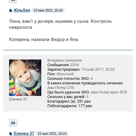
С
ЮльSen
23 июн 2021, 16:10
о
о
Лена, вжк1 у дочери, ишемия у сына. Контроль
б
щ
невролога.
е
н
Катерина, назвали Федор и Яна.
и
е
Впервые замужем
Сообщения:
2316
Зарегистрирован:
19 май 2017, 20:52
Пол:
Женский
Сколько попыток ЭКО:
4
В каких клиниках проводилось лечение:
Ава-Петер СПб
Где было удачное ЭКО:
Ава-Петер врач ЯТВ
Сколько у вас детей:
3
Еленка 37
Благодарил (а):
251 раз
Поблагодарили:
177 раз
С
Еленка 37
23 июн 2021, 19:23