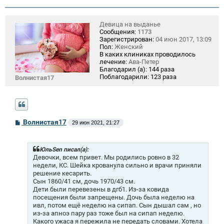
Девица на выданье
Сообщения:
1173
Зарегистрирован:
04 июн 2017, 13:09
Пол:
Женский
В каких клиниках проводилось
лечение:
Ава-Петер
Благодарил (а):
144 раза
Поблагодарили:
123 раза
Волнистая17
С
Волнистая17
29 июн 2021, 21:27
о
о
б
щ
ЮльSen писал(а):
е
Девочки, всем привет. Мы родились ровно в 32
н
недели, КС. Шейка крованула сильно и врачи приняли
и
решение кесарить.
е
Сын 1860/41 см, дочь 1970/43 см.
Дети были перевезены в дгб1. Из-за ковида
посещения были запрещены. Дочь была неделю на
ивл, потом ещё неделю на сипап. Сын дышал сам , но
из-за апноэ пару раз тоже был на сипап неделю.
Какого ужаса я пережила не передать словами. Хотела