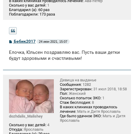
В каких клиниках проводилось лечение:
Ава-петер
Сколько у вас детей:
1
Благодарил (а):
60 раз
Поблагодарили:
173 раза
С
Бебик2017
24 июн 2021, 15:07
о
о
Елочка, Юльсен поздравляю вас. Пусть ваши детки
б
щ
будут здоровыми и счастливыми!
е
н
и
е
Девица на выданье
Сообщения:
1282
Зарегистрирован:
31 июл 2018, 18:58
Пол:
Женский
Сколько попыток ЭКО:
1
Стаж бесплодия:
8
В каких клиниках проводилось
лечение:
Мать и Дитя Ярославль
Где было удачное ЭКО:
Мать и Дитя
dozhdalis_Malishey
Ярославль
Сколько у вас детей:
4
Откуда:
Ярославль
Благодарил (а):
29 раз