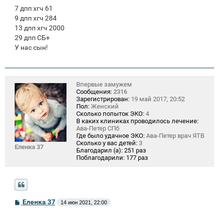
7 дпп хгч 61
9 дпп хгч 284
13 дпп хгч 2000
29 дпп СБ+
У нас сын!
Впервые замужем
Сообщения:
2316
Зарегистрирован:
19 май 2017, 20:52
Пол:
Женский
Сколько попыток ЭКО:
4
В каких клиниках проводилось лечение:
Ава-Петер СПб
Где было удачное ЭКО:
Ава-Петер врач ЯТВ
Сколько у вас детей:
3
Еленка 37
Благодарил (а):
251 раз
Поблагодарили:
177 раз
С
Еленка 37
14 июн 2021, 22:00
о
о