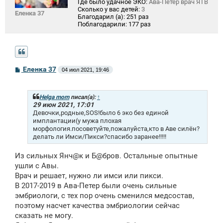
Где было удачное ЭКО:
Ава-Петер врач ЯТВ
Сколько у вас детей:
3
Еленка 37
Благодарил (а):
251 раз
Поблагодарили:
177 раз
С
Еленка 37
04 июл 2021, 19:46
о
о
б
щ
Helga mom
писал(а):
↑
е
29 июн 2021, 17:01
н
Девочки,родные,SOS!было 6 эко без единой
и
имплантации(у мужа плохая
е
морфология.посоветуйте,пожалуйста,кто в Аве силён?
делать ли Имси/Пикси?спасибо заранее!!!!!
Из сильных Янч@к и Б@бров. Остальные опытные
ушли с Авы.
Врач и решает, нужно ли имси или пикси.
В 2017-2019 в Ава-Петер были очень сильные
эмбриологи, с тех пор очень сменился медсостав,
поэтому насчет качества эмбриологии сейчас
сказать не могу.