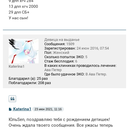
9 дпп хгч 284
13 дпп хгч 2000
29 дпп СБ+
У нас сын!
Девица на выданье
Сообщения:
1509
Зарегистрирован:
24 июн 2016, 07:54
Пол:
Женский
Сколько попыток ЭКО:
5
Стаж бесплодия:
6
В каких клиниках проводилось лечение:
Katerina1
Ава Петер
Где было удачное ЭКО:
В Ава Петер.
Благодарил (а):
25 раз
Поблагодарили:
208 раз
С
Katerina1
23 июн 2021, 11:16
о
о
ЮльSen, поздравляю тебя с рождением детишек!
б
щ
Очень ждала твоего сообщения. Все ужасы теперь
е