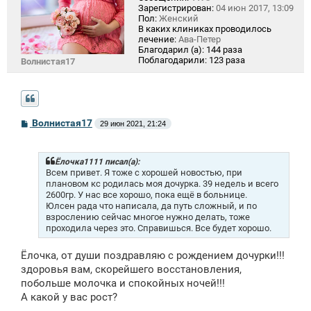
Зарегистрирован:
04 июн 2017, 13:09
Пол:
Женский
В каких клиниках проводилось
лечение:
Ава-Петер
Благодарил (а):
144 раза
Поблагодарили:
123 раза
Волнистая17
С
Волнистая17
29 июн 2021, 21:24
о
о
б
щ
Ёлочка1111 писал(а):
е
Всем привет. Я тоже с хорошей новостью, при
н
плановом кс родилась моя дочурка. 39 недель и всего
и
2600гр. У нас все хорошо, пока ещё в больнице.
е
Юлсен рада что написала, да путь сложный, и по
взрослению сейчас многое нужно делать, тоже
проходила через это. Справишься. Все будет хорошо.
Ёлочка, от души поздравляю с рождением дочурки!!!
здоровья вам, скорейшего восстановления,
побольше молочка и спокойных ночей!!!
А какой у вас рост?