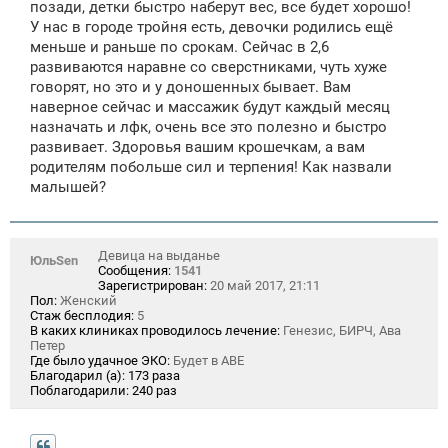
позади, детки быстро наберут вес, все будет хорошо!
н
У нас в городе тройня есть, девочки родились ещё
и
е
меньше и раньше по срокам. Сейчас в 2,6
развиваются наравне со сверстниками, чуть хуже
говорят, но это и у доношенных бывает. Вам
наверное сейчас и массажик будут каждый месяц
назначать и лфк, очень все это полезно и быстро
развивает. Здоровья вашим крошечкам, а вам
родителям побольше сил и терпения! Как назвали
малышей?
Девица на выданье
ЮльSen
Сообщения:
1541
Зарегистрирован:
20 май 2017, 21:11
Пол:
Женский
Стаж бесплодия:
5
В каких клиниках проводилось лечение:
Генезис, БИРЧ, Ава
Петер
Где было удачное ЭКО:
Будет в АВЕ
Благодарил (а):
173 раза
Поблагодарили:
240 раз