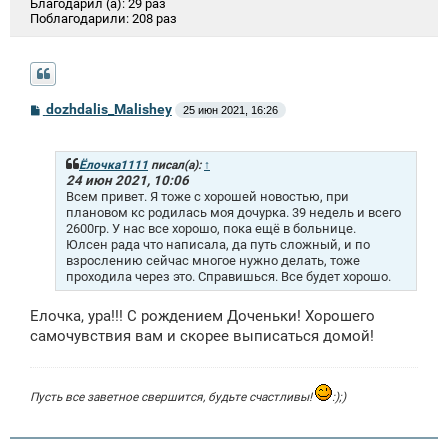
Благодарил (а):
29 раз
Поблагодарили:
208 раз
С
dozhdalis_Malishey
25 июн 2021, 16:26
о
о
б
щ
Ёлочка1111
писал(а):
↑
е
24 июн 2021, 10:06
н
Всем привет. Я тоже с хорошей новостью, при
и
плановом кс родилась моя дочурка. 39 недель и всего
е
2600гр. У нас все хорошо, пока ещё в больнице.
Юлсен рада что написала, да путь сложный, и по
взрослению сейчас многое нужно делать, тоже
проходила через это. Справишься. Все будет хорошо.
Елочка, ура!!! С рождением Доченьки! Хорошего
самочувствия вам и скорее выписаться домой!
Пусть все заветное свершится, будьте счастливы!
:);)