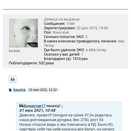
Девица на выданье
Сообщения:
1168
Зарегистрирован:
02 дек 2015, 19:45
Пол:
Женский
Сколько попыток ЭКО:
3
В каких клиниках проводилось лечение:
Ава
Петер
Где было удачное ЭКО:
в АВА петер
ksunia
Сколько у вас детей:
1
Благодарил (а):
1510 раз
Поблагодарили:
532 раза
С
ksunia
22 июн 2021, 12:22
о
о
б
щ
Волнистая17
писал(а):
↑
е
01 июн 2021, 10:48
н
Девочки, привет!!! Сегодня на сроке 37,3н родилась
и
наша долгожданная дочурка. Вес 2750, рост 53.
е
Ночью отошли воды и мы помчались в РД. Было КС,
чувствую себя так себе конечно все болит, но ничего