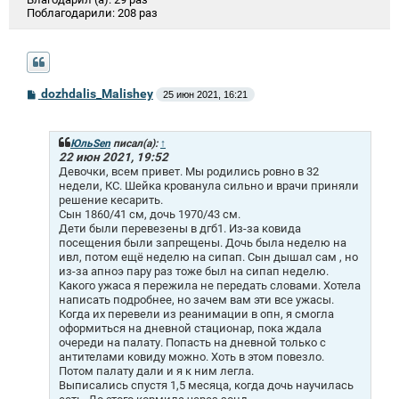
Поблагодарили:
208 раз
С
dozhdalis_Malishey
25 июн 2021, 16:21
о
о
б
щ
ЮльSen
писал(а):
↑
е
22 июн 2021, 19:52
н
Девочки, всем привет. Мы родились ровно в 32
и
недели, КС. Шейка крованула сильно и врачи приняли
е
решение кесарить.
Сын 1860/41 см, дочь 1970/43 см.
Дети были перевезены в дгб1. Из-за ковида
посещения были запрещены. Дочь была неделю на
ивл, потом ещё неделю на сипап. Сын дышал сам , но
из-за апноэ пару раз тоже был на сипап неделю.
Какого ужаса я пережила не передать словами. Хотела
написать подробнее, но зачем вам эти все ужасы.
Когда их перевели из реанимации в опн, я смогла
оформиться на дневной стационар, пока ждала
очереди на палату. Попасть на дневной только с
антителами ковиду можно. Хоть в этом повезло.
Потом палату дали и я к ним легла.
Выписались спустя 1,5 месяца, когда дочь научилась