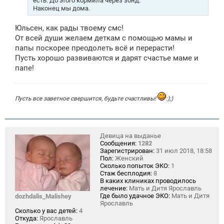
есть. До этого кормила через зонд.
Наконец мы дома.
Юльсен, как рады твоему смс!
От всей души желаем деткам с помощью мамы и
папы поскорее преодолеть всё и перерасти!
Пусть хорошо развиваются и дарят счастье маме и
папе!
Пусть все заветное свершится, будьте счастливы!
:);)
Девица на выданье
Сообщения:
1282
Зарегистрирован:
31 июл 2018, 18:58
Пол:
Женский
Сколько попыток ЭКО:
1
Стаж бесплодия:
8
В каких клиниках проводилось
лечение:
Мать и Дитя Ярославль
Где было удачное ЭКО:
Мать и Дитя
dozhdalis_Malishey
Ярославль
Сколько у вас детей:
4
Откуда:
Ярославль