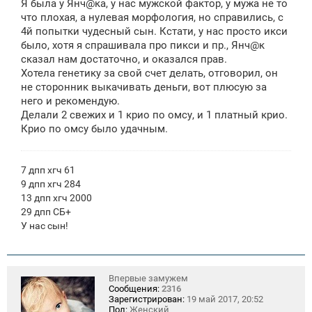
Я была у Янч@ка, у нас мужской фактор, у мужа не то
что плохая, а нулевая морфология, но справились, с
4й попытки чудесный сын. Кстати, у нас просто икси
было, хотя я спрашивала про пикси и пр., Янч@к
сказал нам достаточно, и оказался прав.
Хотела генетику за свой счет делать, отговорил, он
не сторонник выкачивать деньги, вот плюсую за
него и рекомендую.
Делали 2 свежих и 1 крио по омсу, и 1 платный крио.
Крио по омсу было удачным.
7 дпп хгч 61
9 дпп хгч 284
13 дпп хгч 2000
29 дпп СБ+
У нас сын!
Впервые замужем
Сообщения:
2316
Зарегистрирован:
19 май 2017, 20:52
Пол:
Женский