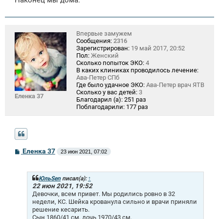
Наконец мы дома.
Впервые замужем
Сообщения:
2316
Зарегистрирован:
19 май 2017, 20:52
Пол:
Женский
Сколько попыток ЭКО:
4
В каких клиниках проводилось лечение:
Ава-Петер СПб
Где было удачное ЭКО:
Ава-Петер врач ЯТВ
Сколько у вас детей:
3
Еленка 37
Благодарил (а):
251 раз
Поблагодарили:
177 раз
С
Еленка 37
23 июн 2021, 07:02
о
о
б
щ
ЮльSen
писал(а):
↑
е
22 июн 2021, 19:52
н
Девочки, всем привет. Мы родились ровно в 32
и
недели, КС. Шейка крованула сильно и врачи приняли
е
решение кесарить.
Сын 1860/41 см, дочь 1970/43 см.