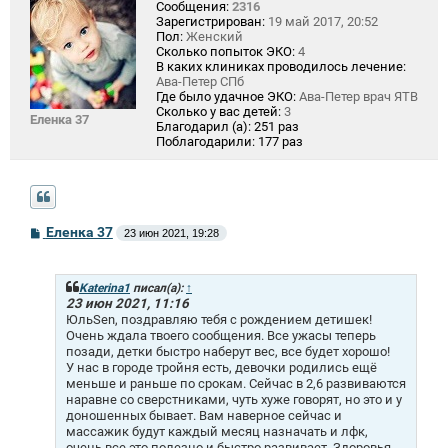
Сообщения:
2316
Зарегистрирован:
19 май 2017, 20:52
Пол:
Женский
Сколько попыток ЭКО:
4
В каких клиниках проводилось лечение:
Ава-Петер СПб
Где было удачное ЭКО:
Ава-Петер врач ЯТВ
Сколько у вас детей:
3
Еленка 37
Благодарил (а):
251 раз
Поблагодарили:
177 раз
С
Еленка 37
23 июн 2021, 19:28
о
о
б
щ
Katerina1
писал(а):
↑
е
23 июн 2021, 11:16
н
ЮльSen, поздравляю тебя с рождением детишек!
и
Очень ждала твоего сообщения. Все ужасы теперь
е
позади, детки быстро наберут вес, все будет хорошо!
У нас в городе тройня есть, девочки родились ещё
меньше и раньше по срокам. Сейчас в 2,6 развиваются
наравне со сверстниками, чуть хуже говорят, но это и у
доношенных бывает. Вам наверное сейчас и
массажик будут каждый месяц назначать и лфк,
очень все это полезно и быстро развивает. Здоровья