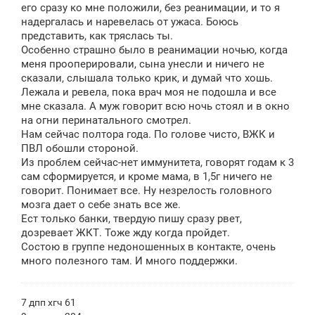
его сразу ко мне положили, без реанимации, и то я
надергалась и наревелась от ужаса. Боюсь
представить, как тряслась ты.
Особенно страшно было в реанимации ночью, когда
меня прооперировали, сына унесли и ничего не
сказали, слышала только крик, и думай что хошь.
Лежала и ревела, пока врач моя не подошла и все
мне сказала. А муж говорит всю ночь стоял и в окно
на огни перинатального смотрел.
Нам сейчас полтора года. По голове чисто, ВЖК и
ПВЛ обошли стороной.
Из проблем сейчас-нет иммунитета, говорят годам к 3
сам сформируется, и кроме мама, в 1,5г ничего не
говорит. Понимает все. Ну незрелость головного
мозга дает о себе знать все же.
Ест только банки, твердую пишу сразу рвет,
дозревает ЖКТ. Тоже жду когда пройдет.
Состою в группе недоношенных в контакте, очень
много полезного там. И много поддержки.
7 дпп хгч 61