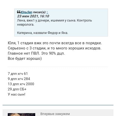
о
о
б
щ
ЮльSen
писал(а):
↑
е
23 июн 2021, 16:10
н
Лена, вжк1 у дочери, ишемия у сына. Контроль
и
невролога.
е
Катерина, назвали Федор и Яна.
Юля, 1 стадия вжк это почти всегда все в порядке.
Серьезно с 3 стадии, и то много хороших исходов.
Главное нет ПВЛ. Это 90% дцп.
Все будет хорошо)
7 дпп хгч 61
9 дпп хгч 284
13 дпп хгч 2000
29 дпп СБ+
У нас сын!
Впервые замужем