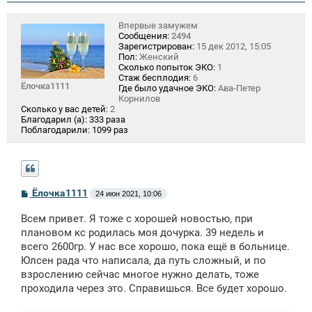
Впервые замужем
Сообщения:
2494
Зарегистрирован:
15 дек 2012, 15:05
Пол:
Женский
Сколько попыток ЭКО:
1
Стаж бесплодия:
6
Ёлочка1111
Где было удачное ЭКО:
Ава-Петер
Корнилов
Сколько у вас детей:
2
Благодарил (а):
333 раза
Поблагодарили:
1099 раз
С
Ёлочка1111
24 июн 2021, 10:06
о
о
Всем привет. Я тоже с хорошей новостью, при
б
щ
плановом кс родилась моя дочурка. 39 недель и
е
всего 2600гр. У нас все хорошо, пока ещё в больнице.
н
Юлсен рада что написала, да путь сложный, и по
и
е
взрослению сейчас многое нужно делать, тоже
проходила через это. Справишься. Все будет хорошо.