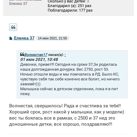
Сколько у вас детей:
3
Еленка 37
Благодарил (а):
251 раз
Поблагодарили:
177 раз
С
Еленка 37
14 июн 2021, 21:55
о
о
б
щ
Волнистая17
писал(а):
↑
е
01 июн 2021, 10:48
н
Девочки, привет!!! Сегодня на сроке 37,3н родилась
и
наша долгожданная дочурка. Вес 2750, рост 53.
е
Ночью отошли воды и мы помчались в РД. Было КС,
чувствую себя так себе конечно все болит, но ничего
заживёт)))
Малышка сейчас в детском отделении, пока я в пит
лежу.
Волнистая, свершилось! Рада и счастлива за тебя!!
Хороший срок, рост какой у малышки, как у модели)
вес ты боялась все в рамках, с 2500 и 37 нед это
доношенные детки, все хорошо, поздравляю!!!