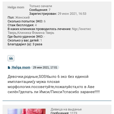
Только зачали
Helga mom
Сообщения:
7
Зарегистрирован:
29 июн 2021, 16:53
Пол:
Женский
Сколько попыток ЭКО:
6
Стаж бесплодия:
4
В каких клиниках проводилось лечение:
Ngc,Генетис
Тверь,Клиника Фомина Тверь
Где было удачное ЭКО:
-
Сколько у вас детей:
1
Благодарил (а):
3 раза
С
Helga mom
29 июн 2021, 17:01
о
о
Девочки,родные,SOS!было 6 эко без единой
б
щ
имплантации(у мужа плохая
е
морфология.посоветуйте,пожалуйста,кто в Аве
н
силён?делать ли Имси/Пикси?спасибо заранее!!!!!
и
е
Девица на выданье
Сообщения:
1173