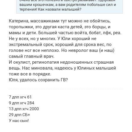
вашим крошечкам, а вам родителям побольше сил и
терпения! Как назвали малышей?
Катерина, массажиками тут можно не обойтись,
торопыжки, это другая каста детей, это борцы, и
мамы и дети. Большей частью войта, бобат, лфк, реа.
Не у всех, но у многих. У Юли хороший не
экстремальный срок, хороший для срока вес, по
голове нсг все неплохо. Но невролог ваш (и наш)
самый главный врач.
И окулист, ретинопатия недоношенных страшная
вещь. Нас миновала, надеюсь у Юлиных малышей
тоже все в порядке.
Юля, удалось сохранить ГВ?
7 дпп хгч 61
9 дпп хгч 284
13 дпп хгч 2000
29 дпп СБ+
У нас сын!