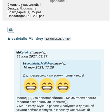
Ярославль
Сколько у вас детей:
4
Откуда:
Ярославль
Благодарил (а):
29 раз
Поблагодарили:
208 раз
С
dozhdalis_Malishey
12 июн 2021, 07:39
о
о
б
щ
Katerina1
писал(а):
↑
е
11 июн 2021, 08:39
н
и
dozhdalis_Malishey
писал(а):
↑
е
10 июн 2021, 17:28
Да, прекрасно, и ко всему привыкаешь!
Молодцы, что приспособились! Мамы троих просто
героини с железными нервами))
У меня когда муж на работе и бабушка с дедушкой
уехали сейчас в отпуск, я к вечеру как выжатый