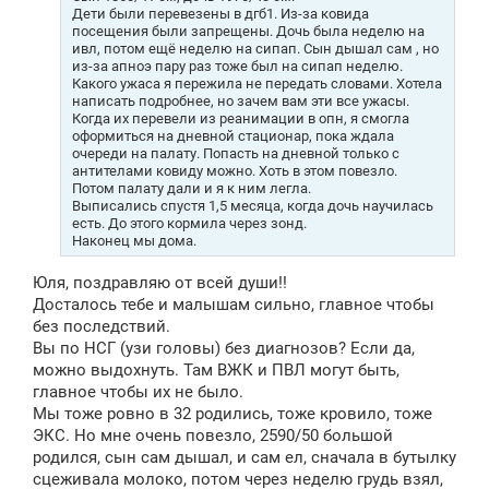
Дети были перевезены в дгб1. Из-за ковида
посещения были запрещены. Дочь была неделю на
ивл, потом ещё неделю на сипап. Сын дышал сам , но
из-за апноэ пару раз тоже был на сипап неделю.
Какого ужаса я пережила не передать словами. Хотела
написать подробнее, но зачем вам эти все ужасы.
Когда их перевели из реанимации в опн, я смогла
оформиться на дневной стационар, пока ждала
очереди на палату. Попасть на дневной только с
антителами ковиду можно. Хоть в этом повезло.
Потом палату дали и я к ним легла.
Выписались спустя 1,5 месяца, когда дочь научилась
есть. До этого кормила через зонд.
Наконец мы дома.
Юля, поздравляю от всей души!!
Досталось тебе и малышам сильно, главное чтобы
без последствий.
Вы по НСГ (узи головы) без диагнозов? Если да,
можно выдохнуть. Там ВЖК и ПВЛ могут быть,
главное чтобы их не было.
Мы тоже ровно в 32 родились, тоже кровило, тоже
ЭКС. Но мне очень повезло, 2590/50 большой
родился, сын сам дышал, и сам ел, сначала в бутылку
сцеживала молоко, потом через неделю грудь взял,