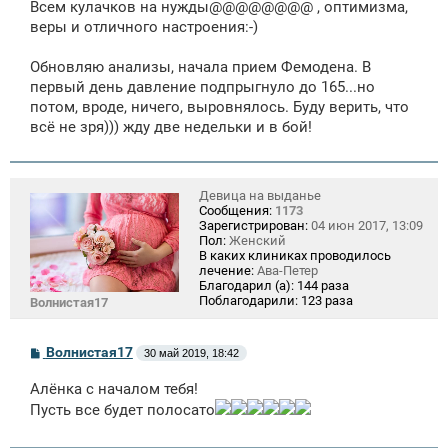
Всем кулачков на нужды@@@@@@@@ , оптимизма,
веры и отличного настроения:-)
Обновляю анализы, начала прием Фемодена. В
первый день давление подпрыгнуло до 165...но
потом, вроде, ничего, выровнялось. Буду верить, что
всё не зря))) жду две недельки и в бой!
Девица на выданье
Сообщения:
1173
Зарегистрирован:
04 июн 2017, 13:09
Пол:
Женский
В каких клиниках проводилось
лечение:
Ава-Петер
Благодарил (а):
144 раза
Поблагодарили:
123 раза
Волнистая17
С
Волнистая17
30 май 2019, 18:42
о
о
Алёнка с началом тебя!
б
щ
Пусть все будет полосато
е
н
и