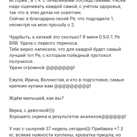
истории , в т.ч. с печальными последствиями. Риски
надо оценивать каждой самой, с учётом здоровья,
так что в этих делах не советчик.
Сейчас я благодарна своей Ре, что подсадила 1,
несмотря на мою просьбу о 2.
Чудубыть, а низкий это сколько? Я меня 0.5-0.7, Ре
БЯВ. Удача с первого переноса.
Тебе верно написали, что для каждой будет самый
лучший тот Ре, с которым победный протокол
получился .
Удачи огромной @@@@@@@!
Ежуля, Ирина, Волнистая, и кто в подготовке, самые
крепкие кулаки вам @@@@@@@@@!
Ждём малышей, как вы?
Верка, с девочкой!)))
Хорошего скрина и результатов анализов@@@@@@!
У нас с сынулей 37 недель сегодня))) Прибавка +7.3
кг, всякие нужности куплены, кроватка пришла, но