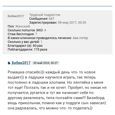
Трудный подросток
Бебик2017
Сообщения:
647
Зарегистрирован:
08 мар 2017, 00:35
Пол:
Женский
Сколько попыток ЭКО:
4
Стаж бесплодия:
7
В каких клиниках проводилось лечение:
Ава-петер
Сколько у вас детей:
1
Благодарил (а):
60 раз
Поблагодарили:
173 раза
С
Бебик2017
30 май 2019, 00:27
о
о
Ромашка спасибо))) каждый день что- то новое
б
щ
выдает)) в ладушки научился играть, так теперь
е
постоянно в ладошки хлопаем. Но лентяйка у меня
н
тот еще! Ползать так и не хочет. Пробует, но никак не
и
е
получается, ругается и тут же начинает себя по
другому развлекать, типа ползайте сами!!! Бизиборд
вещь прикольная, помню как у подруги сын зависал)
она радовалась, что можно что- то поделать))