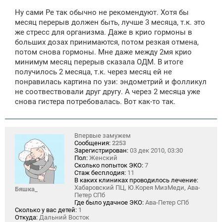
Ну сами Ре так обычно не рекомендуют. Хотя бы
месяц перерыв должен быть, лучше 3 месяца, т.к. это
же стресс для организма. Даже в крио гормоны в
больших дозах принимаются, потом резкая отмена,
потом снова гормоны. Мне даже между 2мя крио
минимум месяц перерыв сказала ОДМ. В итоге
получилось 2 месяца, т.к. через месяц ей не
понравилась картина по узи: эндометрий и фолликул
не соотвествовали друг другу. А через 2 месяца уже
снова гистера потребовалась. Вот как-то так.
Впервые замужем
Сообщения:
2253
Зарегистрирован:
03 дек 2010, 03:30
Пол:
Женский
Сколько попыток ЭКО:
7
Стаж бесплодия:
11
В каких клиниках проводилось лечение:
Хабаровский ПЦ, Ю.Корея МизМеди, Ава-
Бяшка_
Петер СПб
Где было удачное ЭКО:
Ава-Петер СПб
Сколько у вас детей:
1
Откуда:
Дальний Восток