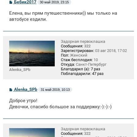
С
Бебик2017
30 май 2019, 23:15
о
о
Елена, вы прям путешественники)) мы только на
б
щ
автобусе ездили.
е
н
и
е
Задорная первоклашка
Сообщения:
322
Зарегистрирован:
03 авг 2018, 17:02
Пол:
Женский
Стаж бесплодия:
10
Откуда:
Санкт-Петербург
Благодарил (а):
7 раз
Alenka_SPb
Поблагодарили:
47 раз
С
Alenka_SPb
31 май 2019, 10:13
о
о
Доброе утро!
б
щ
Девочки, спасибо большое за поддержку:-):-):-)
е
н
и
е
Задорная первоклашка
Сообщения:
322