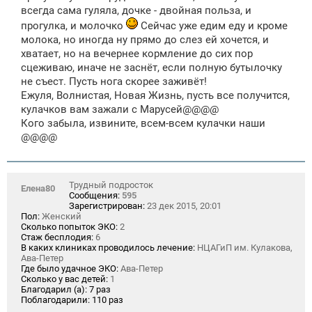
всегда сама гуляла, дочке - двойная польза, и
прогулка, и молочко
Сейчас уже едим еду и кроме
молока, но иногда ну прямо до слез ей хочется, и
хватает, но на вечернее кормление до сих пор
сцеживаю, иначе не заснёт, если полную бутылочку
не съест. Пусть нога скорее заживёт!
Ежуля, Волнистая, Новая Жизнь, пусть все получится,
кулачков вам зажали с Марусей@@@@
Кого забыла, извините, всем-всем кулачки наши
@@@@
Трудный подросток
Елена80
Сообщения:
595
Зарегистрирован:
23 дек 2015, 20:01
Пол:
Женский
Сколько попыток ЭКО:
2
Стаж бесплодия:
6
В каких клиниках проводилось лечение:
НЦАГиП им. Кулакова,
Ава-Петер
Где было удачное ЭКО:
Ава-Петер
Сколько у вас детей:
1
Благодарил (а):
7 раз
Поблагодарили:
110 раз