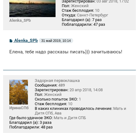
Зарегистрирован:
03 авг 2018, 17:02
Пол:
Женский
Стаж бесплодия:
10
Откуда:
Санкт-Петербург
Благодарил (а):
7 раз
Alenka_SPb
Поблагодарили:
47 раз
С
Alenka_SPb
31 май 2019, 10:14
о
о
Елена, тебе надо рассказы писать))) зачитываюсь!
б
щ
е
н
и
е
Задорная первоклашка
Сообщения:
489
Зарегистрирован:
20 апр 2018, 14:08
Пол:
Женский
Сколько попыток ЭКО:
1
Стаж бесплодия:
10
ИринаСПб
В каких клиниках проводилось лечение:
Мать и
Дитя СПб, Ава
Где было удачное ЭКО:
Мать и Дитя СПБ
Благодарил (а):
3 раза
Поблагодарили:
48 раз