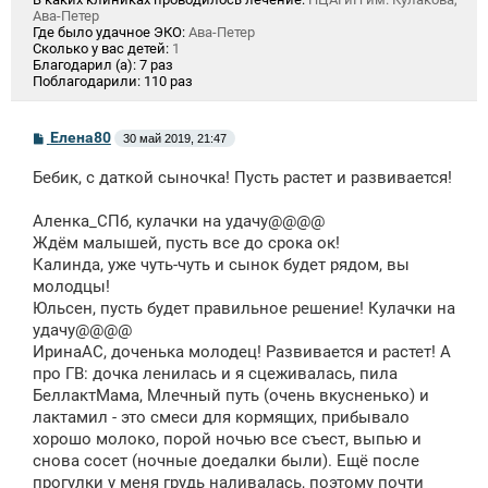
Ава-Петер
Где было удачное ЭКО:
Ава-Петер
Сколько у вас детей:
1
Благодарил (а):
7 раз
Поблагодарили:
110 раз
С
Елена80
30 май 2019, 21:47
о
о
Бебик, с даткой сыночка! Пусть растет и развивается!
б
щ
е
Аленка_СПб, кулачки на удачу@@@@
н
Ждём малышей, пусть все до срока ок!
и
е
Калинда, уже чуть-чуть и сынок будет рядом, вы
молодцы!
Юльсен, пусть будет правильное решение! Кулачки на
удачу@@@@
ИринаАС, доченька молодец! Развивается и растет! А
про ГВ: дочка ленилась и я сцеживалась, пила
БеллактМама, Млечный путь (очень вкусненько) и
лактамил - это смеси для кормящих, прибывало
хорошо молоко, порой ночью все съест, выпью и
снова сосет (ночные доедалки были). Ещё после
прогулки у меня грудь наливалась, поэтому почти