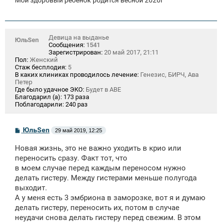
Девица на выданье
ЮльSen
Сообщения:
1541
Зарегистрирован:
20 май 2017, 21:11
Пол:
Женский
Стаж бесплодия:
5
В каких клиниках проводилось лечение:
Генезис, БИРЧ, Ава
Петер
Где было удачное ЭКО:
Будет в АВЕ
Благодарил (а):
173 раза
Поблагодарили:
240 раз
С
ЮльSen
29 май 2019, 12:25
о
о
Новая жизнь, это не важно уходить в крио или
б
щ
переносить сразу. Факт тот, что
е
в моем случае перед каждым переносом нужно
н
делать гистеру. Между гистерами меньше полугода
и
е
выходит.
А у меня есть 3 эмбриона в заморозке, вот я и думаю
делать гистеру, переносить их, потом в случае
неудачи снова делать гистеру перед свежим. В этом