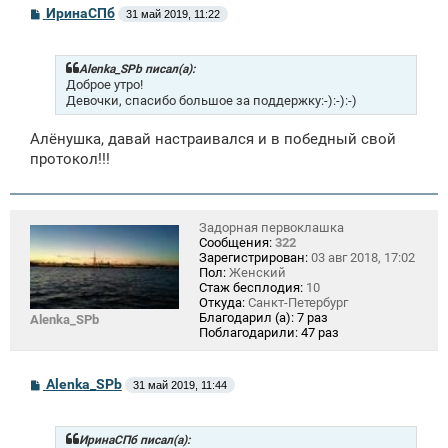
С
ИринаСПб
31 май 2019, 11:22
о
о
б
щ
Alenka_SPb писал(а):
е
Доброе утро!
н
Девочки, спасибо большое за поддержку:-):-):-)
и
е
Алёнушка, давай настраивался и в победный свой
протокол!!!
Задорная первоклашка
Сообщения:
322
Зарегистрирован:
03 авг 2018, 17:02
Пол:
Женский
Стаж бесплодия:
10
Откуда:
Санкт-Петербург
Благодарил (а):
7 раз
Alenka_SPb
Поблагодарили:
47 раз
С
Alenka_SPb
31 май 2019, 11:44
о
о
б
щ
ИринаСПб писал(а):