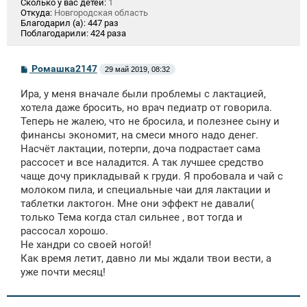
Сколько у вас детей:
1
Откуда:
Новгородская область
Благодарил (а):
447 раз
Поблагодарили:
424 раза
С
Ромашка2147
29 май 2019, 08:32
о
о
Ира, у меня вначале были проблемы с лактацией,
б
щ
хотела даже бросить, но врач педиатр от говорила.
е
Теперь не жалею, что не бросила, и полезнее сыну и
н
финансы экономит, на смеси много надо денег.
и
е
Насчёт лактации, потерпи, доча подрастает сама
рассосет и все наладится. А так лучшее средство
чаще дочу прикладывай к груди. Я пробовала и чай с
молоком пила, и специальные чаи для лактации и
таблетки лактогон. Мне они эффект не давали(
только Тема когда стал сильнее , вот тогда и
рассосал хорошо.
Не хандри со своей ногой!
Как время летит, давно ли мы ждали твои вести, а
уже почти месяц!