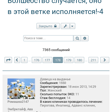
Волшебство случается, оно
в этой ветке исполняется!-4
Закрыто
Поиск
Расширенный п
7365 сообщений
Страница
178
из
211
1
176
177
178
179
180
211
…
…
Пред.
Сл
Девица на выданье
Сообщения:
1550
Зарегистрирован:
18 июн 2013, 14:29
Пол:
Женский
Сколько попыток ЭКО:
11
Стаж бесплодия:
14
Ромашка2147
В каких клиниках проводилось лечение:
Пирогова, Иналмед, Адванс клиник,
Эмбрилайф, Ава