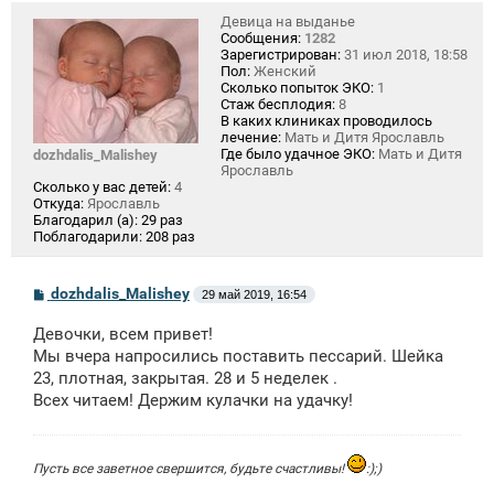
Девица на выданье
Сообщения:
1282
Зарегистрирован:
31 июл 2018, 18:58
Пол:
Женский
Сколько попыток ЭКО:
1
Стаж бесплодия:
8
В каких клиниках проводилось
лечение:
Мать и Дитя Ярославль
Где было удачное ЭКО:
Мать и Дитя
dozhdalis_Malishey
Ярославль
Сколько у вас детей:
4
Откуда:
Ярославль
Благодарил (а):
29 раз
Поблагодарили:
208 раз
С
dozhdalis_Malishey
29 май 2019, 16:54
о
о
Девочки, всем привет!
б
щ
Мы вчера напросились поставить пессарий. Шейка
е
23, плотная, закрытая. 28 и 5 неделек .
н
Всех читаем! Держим кулачки на удачку!
и
е
Пусть все заветное свершится, будьте счастливы!
:);)