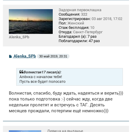
е
Задорная первоклашка
Сообщения:
322
Зарегистрирован:
03 авг 2018, 17:02
Пол:
Женский
Стаж бесплодия:
10
Откуда:
Санкт-Петербург
Благодарил (а):
7 раз
Alenka_SPb
Поблагодарили:
47 раз
С
Alenka_SPb
30 май 2019, 20:31
о
о
б
щ
Волнистая17 писал(а):
е
Алёнка с началом тебя!
н
Пусть все будет полосато
и
е
Волнистая, спасибо, буду ждать, надеяться и верить)))
пока только подготовка :-) сейчас жду, когда две
недельки пролетят и встречусь с ТАГ. Десять
месяцев прождали, потерпим ещё немножко)))
Девица на выданье