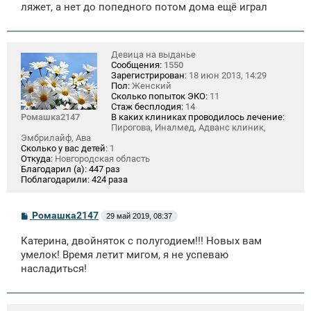
ляжет, а нет до попедного потом дома ещё играл
Девица на выданье
Сообщения:
1550
Зарегистрирован:
18 июн 2013, 14:29
Пол:
Женский
Сколько попыток ЭКО:
11
Стаж бесплодия:
14
Ромашка2147
В каких клиниках проводилось лечение:
Пирогова, Иналмед, Адванс клиник,
Эмбрилайф, Ава
Сколько у вас детей:
1
Откуда:
Новгородская область
Благодарил (а):
447 раз
Поблагодарили:
424 раза
С
Ромашка2147
29 май 2019, 08:37
о
о
Катерина, двойняток с полугодием!!! Новых вам
б
щ
умелок! Время летит мигом, я не успеваю
е
насладиться!
н
и
е