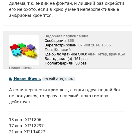
дилема, т.к. эндик не фонтан, и лишний раз скребсти
его не охото, если в крио у меня неперспективные
эмбрионы хронятся.
Задорная первоклашка
Сообщения:
355
Зарегистрирован:
07 ноя 2014, 15:35
Пол:
Женский
Где было удачное ЭКО:
Ава- Петер, врач КБА
Благодарил (а):
161 раз
Поблагодарили:
30 раз
Новая Жизнь
С
Новая Жизнь
29 май 2019, 13:36
о
о
А если перенести криошек , а если вдруг не дай бог
б
щ
не получится, то сразу в свежий, пока гистера
е
действует
н
и
е
13 дпп - ХГЧ 806
17 дпп - ХГЧ 3297
21 дпп- ХГЧ 14027