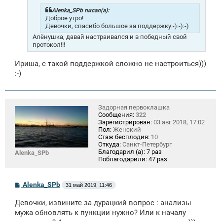
е
н
Alenka_SPb писал(а):
и
Доброе утро!
е
Девочки, спасибо большое за поддержку:-):-):-)
Алёнушка, давай настраивался и в победный свой
протокол!!!
Ириша, с такой поддержкой сложно не настроиться)))
:-)
Задорная первоклашка
Сообщения:
322
Зарегистрирован:
03 авг 2018, 17:02
Пол:
Женский
Стаж бесплодия:
10
Откуда:
Санкт-Петербург
Благодарил (а):
7 раз
Alenka_SPb
Поблагодарили:
47 раз
С
Alenka_SPb
31 май 2019, 11:46
о
о
Девочки, извините за дурацкий вопрос : анализы
б
щ
мужа обновлять к пункции нужно? Или к началу
е