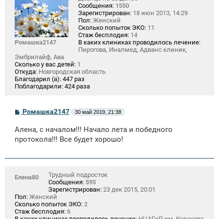
Сообщения:
1550
Зарегистрирован:
18 июн 2013, 14:29
Пол:
Женский
Сколько попыток ЭКО:
11
Стаж бесплодия:
14
Ромашка2147
В каких клиниках проводилось лечение:
Пирогова, Иналмед, Адванс клиник,
Эмбрилайф, Ава
Сколько у вас детей:
1
Откуда:
Новгородская область
Благодарил (а):
447 раз
Поблагодарили:
424 раза
С
Ромашка2147
30 май 2019, 21:38
о
о
Алена, с началом!!! Начало лета и победного
б
щ
протокола!!! Все будет хорошо!
е
н
и
е
Трудный подросток
Елена80
Сообщения:
595
Зарегистрирован:
23 дек 2015, 20:01
Пол:
Женский
Сколько попыток ЭКО:
2
Стаж бесплодия:
6
В каких клиниках проводилось лечение:
НЦАГиП им. Кулакова,