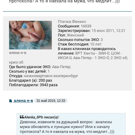
протокола? А то я наехала на мужа, что медлит...)))
н
и
е
Птичка Феникс
Сообщения:
16535
Зарегистрирован:
15 июн 2011, 12:21
Пол:
Женский
Сколько попыток ЭКО:
3
Стаж бесплодия:
10 лет
В каких клиниках проводилось
алена н-в
лечение:
ВРТ Ханты - 3ИИ-0; ЦСМ -
ИКСИ-0; Ава-Петер - 1 ЭКО-0; 2 ЭКО-зб;
крио-зб
Где было удачное ЭКО:
Ава-Петер
Сколько у вас детей:
1
Откуда:
нижневартовск-екатеринбург
Благодарил (а):
200 раз
Поблагодарили:
3943 раза
С
алена н-в
31 май 2019, 12:33
о
о
б
щ
Alenka_SPb писал(а):
е
Девочки, извините за дурацкий вопрос : анализы
н
мужа обновлять к пункции нужно? Или к началу
и
протокола? А то я наехала на мужа, что медлит...)))
е