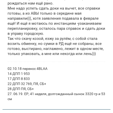
рождаться нам ещё рано.
Мне надо успеть сдать доки на вычет, все справки
готовы, а из АВЫ только в середине мая
направили(((, хотя заявления подавала в феврале
ещё! И ещё я мотаюсь по инстанциям -узаканиваем
перепланировку, осталось пара справок и сдать доки
в управу городскую.
Так что скачу козой, езжу за рулём, с собой стала
возить обменку, но сумки в РД ещё не собраны, все
готово, выстирано, наглажено, лежит в одном месте,
только упаковать, а мне или некогда или лень)))
02.10.18 перенос 4BLAA
14 ДПП 1 953
17 ДПП 8 833
22 ДПП 32 769, ПЯ, СБ+
28 ДПП ПЯ, СБ+
27. 06.19. ЕР, 41 неделя, долгожданный сынок 3320 гр и 53
см