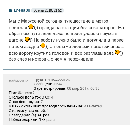
С
Елена80
30 май 2019, 21:52
о
о
Мы с Марусеной сегодня путешествие в метро
б
щ
освоили
))) правда на станции без эскалаторов. На
е
обратном пути ляля даже не проснулась от шума в
н
и
вагоне
)) На работу нужно было и погуляли в парке
е
новом заодно
)) С новыми людьми повстречалась,
всю дорогу крутила головой и все разглядывала
))
без слез и истерик, о чем я переживала...
Трудный подросток
Бебик2017
Сообщения:
647
Зарегистрирован:
08 мар 2017, 00:35
Пол:
Женский
Сколько попыток ЭКО:
4
Стаж бесплодия:
7
В каких клиниках проводилось лечение:
Ава-петер
Сколько у вас детей:
1
Благодарил (а):
60 раз
Поблагодарили:
173 раза