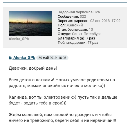
Задорная первоклашка
Сообщения:
322
Зарегистрирован:
03 авг 2018, 17:02
Пол:
Женский
Стаж бесплодия:
10
Откуда:
Санкт-Петербург
Благодарил (а):
7 раз
Alenka_SPb
Поблагодарили:
47 раз
С
Alenka_SPb
30 май 2019, 16:05
о
о
Девочки, добрый день!
б
щ
е
Всех деток с датками! Новых умелое родителям на
н
радость, мамам спокойных ночек и молочка))
и
е
Калинда, вот ты электровеник;-) пусть так и дальше
будет - родить тебе в срок)))
Ждём малышей, вам спокойно доходить и чтобы
ничего не тревожило, береги себя и не нервничай!!!