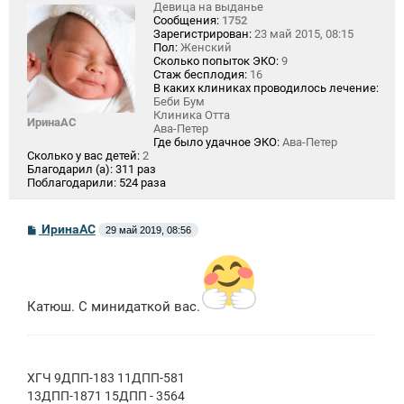
Девица на выданье
Сообщения:
1752
Зарегистрирован:
23 май 2015, 08:15
Пол:
Женский
Сколько попыток ЭКО:
9
Стаж бесплодия:
16
В каких клиниках проводилось лечение:
Беби Бум
Клиника Отта
ИринаАС
Ава-Петер
Где было удачное ЭКО:
Ава-Петер
Сколько у вас детей:
2
Благодарил (а):
311 раз
Поблагодарили:
524 раза
С
ИринаАС
29 май 2019, 08:56
о
о
б
щ
е
н
Катюш. С минидаткой вас.
и
е
ХГЧ 9ДПП-183 11ДПП-581
13ДПП-1871 15ДПП - 3564