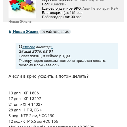
Пол:
Женский
Где было удачное ЭКО:
Ава- Петер, врач КБА
Благодарил (а):
161 раз
Поблагодарили:
30 раз
Новая Жизнь
С
Новая Жизнь
29 май 2019, 10:38
о
о
б
щ
ЮльSen
писал(а):
↑
е
29 май 2019, 08:01
н
Новая жизнь, я сейчас у ОДМ.
и
Гистеру перед свежим повторно придется делать,
е
поэтому я сомневаюсь
А если в крио уходить, а потом делать?
13 дпп - ХГЧ 806
17 дпп - ХГЧ 3297
21 дпп- ХГЧ 14027
28 дпп - 1 ПЯ, СБ +
8 нед - КТР 2 см, ЧСС 190
12 нед -КТР 6,5 см ЧСС 166
Мой здоровый ребенок родится весной 2020г