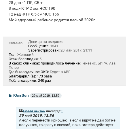
28 дпп - 1 ПЯ, СБ +
8 нед - КТР 2 см, ЧСС 190
12 нед -КТР 6,5 см ЧСС 166
Мой здоровый ребенок родится весной 2020г
Девица на выданье
ЮльSen
Сообщения:
1541
Зарегистрирован:
20 май 2017, 21:11
Пол:
Женский
Стаж бесплодия:
5
В каких клиниках проводилось лечение:
Генезис, БИРЧ, Ава
Петер
Где было удачное ЭКО:
Будет в АВЕ
Благодарил (а):
173 раза
Поблагодарили:
240 раз
С
ЮльSen
29 май 2019, 13:59
о
о
б
щ
Новая Жизнь
писал(а):
↑
е
29 май 2019, 13:36
н
А если перенести криошек , а если вдруг не дай бог не
и
получится, то сразу в свежий, пока гистера действует
е