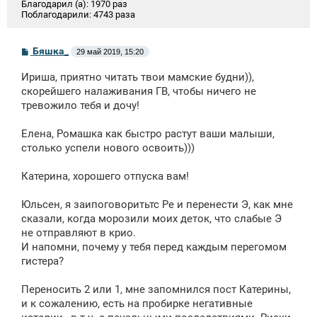
Благодарил (а):
1970 раз
Поблагодарили:
4743 раза
С
Бяшка_
29 май 2019, 15:20
о
о
Ириша, приятно читать твои мамские будни)),
б
щ
скорейшего налаживания ГВ, чтобы ничего не
е
тревожило тебя и дочу!
н
и
е
Елена, Ромашка как быстро растут ваши малыши,
столько успели нового освоить)))
Катерина, хорошего отпуска вам!
Юльсен, я заипоговоритьтс Ре и перенести Э, как мне
сказали, когда морозили моих деток, что слабые Э
не отправляют в крио.
И напомни, почему у тебя перед каждым перегомом
гистера?
Переносить 2 или 1, мне запомнился пост Катерины,
и к сожалению, есть на пробирке негативные