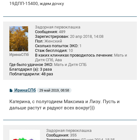
19ДПП-15400, ждем дочку
Задорная первоклашка
Сообщения:
489
Зарегистрирован:
20 апр 2018, 14:08
Пол:
Женский
Сколько попыток ЭКО:
1
Стаж бесплодия:
10
ИринаСПб
В каких клиниках проводилось лечение:
Мать и
Дитя СПб, Ава
Где было удачное ЭКО:
Мать и Дитя СПБ
Благодарил (а):
3 раза
Поблагодарили:
48 раз
С
ИринаСПб
29 май 2019, 08:58
о
о
Катерина, с полугодием Максима и Лизу. Пусть и
б
щ
дальше растут и радуют всех вокруг)))
е
н
и
е
Задорная первоклашка
Сообщения:
355
Зарегистрирован:
07 ноя 2014, 15:35