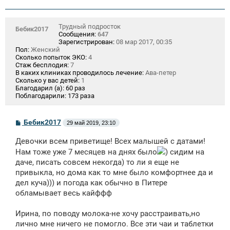
Трудный подросток
Бебик2017
Сообщения:
647
Зарегистрирован:
08 мар 2017, 00:35
Пол:
Женский
Сколько попыток ЭКО:
4
Стаж бесплодия:
7
В каких клиниках проводилось лечение:
Ава-петер
Сколько у вас детей:
1
Благодарил (а):
60 раз
Поблагодарили:
173 раза
С
Бебик2017
29 май 2019, 23:10
о
о
Девочки всем приветище! Всех малышей с датами!
б
щ
Нам тоже уже 7 месяцев на днях было
) сидим на
е
даче, писать совсем некогда) то ли я еще не
н
привыкла, но дома как то мне было комфортнее да и
и
е
дел куча))) и погода как обычно в Питере
обламывает весь кайффф
Ирина, по поводу молока-не хочу расстраивать,но
лично мне ничего не помогло. Все эти чаи и таблетки