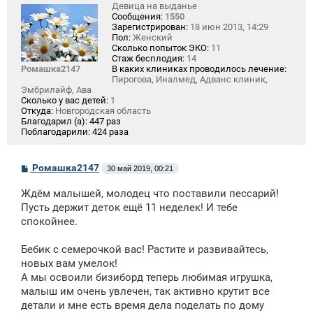
Девица на выданье
Сообщения:
1550
Зарегистрирован:
18 июн 2013, 14:29
Пол:
Женский
Сколько попыток ЭКО:
11
Стаж бесплодия:
14
Ромашка2147
В каких клиниках проводилось лечение:
Пирогова, Иналмед, Адванс клиник,
Эмбрилайф, Ава
Сколько у вас детей:
1
Откуда:
Новгородская область
Благодарил (а):
447 раз
Поблагодарили:
424 раза
С
Ромашка2147
30 май 2019, 00:21
о
о
Ждём малышей, молодец что поставили пессарий!
б
щ
Пусть держит деток ещё 11 неделек! И тебе
е
спокойнее.
н
и
е
Бебик с семерочкой вас! Растите и развивайтесь,
новых вам умелок!
А мы освоили бизиборд теперь любимая игрушка,
малыш им очень увлечен, так активно крутит все
детали и мне есть время дела поделать по дому