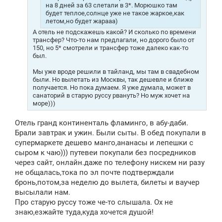
на 8 дней за 63 слетали в 3*. Морюшко там
будет теплое,солнце уже не такое жаркое,как
летом,но будет жарааа)
А отель не подскажешь какой? И сколько по времени
трансфер? Что-то нам предлагали, но дорого было от
150, но 5* смотрели и трансфер тоже далеко как-то
был.
Мы уже вроде решили в тайланд, мы там в свадебном
были. Но вылетать из Москвы, так дешевле и ближе
получается. Но пока думаем. Я уже думала, может в
санаторий в старую руссу рвануть? Но муж хочет на
море)))
Отель гранд континенталь фламинго, в абу-даби.
Брали завтрак и ужин. Были сыты. В обед покупали в
супермаркете дешево манго,ананасы и лепешки с
сыром к чаю))) путевеи покупали без посредников
через сайт, онлайн.даже по телефону нискем ни разу
не общалась,тока по эл почте подтверждали
бронь,потом,за неделю до вылета, билеты и ваучер
высылали нам.
Про старую руссу тоже че-то слышала. Ох не
знаю,езжайте туда,куда хочется душой!