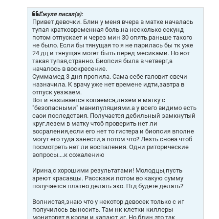
б
щ
Ёжуля писал(а):
е
Привет девочки. Блин у меня вчера в матке началась
н
тупая кратковременная боль.на несколько секунд
и
потом отпускает и через мин 30 опять.раньше такого
е
не было. Если бы тянущая то я не парилась бы тк уже
24 дц и тянущая могет быть перед месиками. Но вот
такая тупая,странно. Биопсия была в четверг,а
началось в воскресение.
Суммамед 3 дня пропила. Сама себе галовит свечи
назначила. К врачу уже нет времене идти,завтра в
отпуск уезжаем.
Вот и называется копаемся,лнзем в матку с
"безопасными" манипуляциями.а у всего видимо есть
саои последствия. Получается дебильный замкнутый
круг.лезем в матку чтоб проверить нет ли
восраления,если его нет то гистера и биопсия вполне
могут его туда занести,а потом что? Лезть снова чтоб
посмотреть нет ли воспаления. Одни риторические
вопросы....к сожалению
Ирина,с хорошими результатами! Молодцы,пусть
зреют красавцы. Расскажи потом во какую сумму
получается платно делать эко. Пгд будете делать?
Волнистая,знаю что у некотор девосек только с иг
получилось выносить. Там нк клетки киллеры
мониторят в крови и капают иг. Но блин это так