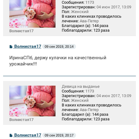
Сообщения:
1173
Зарегистрирован:
04 июн 2017, 13:09
Пол:
Женский
В каких клиниках проводилось
лечение:
Ава-Петер
Благодарил (а):
144 раза
Поблагодарили:
123 раза
Волнистая17
С
Волнистая17
09 сен 2019, 20:14
о
о
ИринаСПб, держу кулачки на качественный
б
щ
урожайчик!!!
е
н
и
е
Девица на выданье
Сообщения:
1173
Зарегистрирован:
04 июн 2017, 13:09
Пол:
Женский
В каких клиниках проводилось
лечение:
Ава-Петер
Благодарил (а):
144 раза
Поблагодарили:
123 раза
Волнистая17
С
Волнистая17
09 сен 2019, 20:17
о