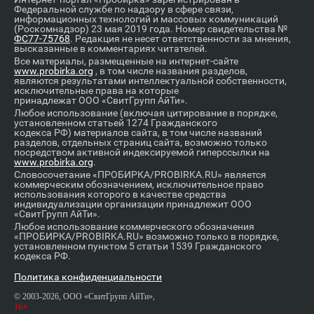
Федеральной службе по надзору в сфере связи,
информационных технологий и массовых коммуникаций
(Роскомнадзор) 23 мая 2019 года. Номер свидетельства №
ФС77-75768
. Редакция не несет ответственности за мнения,
высказанные в комментариях читателей.
Все материалы, размещенные на интернет-сайте
www.probirka.org
, в том числе названия разделов,
являются результатами интеллектуальной собственности,
исключительные права на которые
принадлежат ООО «СвитГрупп АйТи».
Любое использование (включая цитирование в порядке,
установленном статьей 1274 Гражданского
кодекса РФ) материалов сайта, в том числе названий
разделов, отдельных страниц сайта, возможно только
посредством активной индексируемой гиперссылки на
www.probirka.org
.
Словосочетание «ПРОБИРКА/PROBIRKA.RU» является
коммерческим обозначением, исключительное право
использования которого в качестве средства
индивидуализации организации принадлежит ООО
«СвитГрупп АйТи».
Любое использование коммерческого обозначения
«ПРОБИРКА/PROBIRKA.RU» возможно только в порядке,
установленном пунктом 5 статьи 1539 Гражданского
кодекса РФ.
Политика конфиденциальности
© 2003-2026, ООО «СвитГрупп АйТи»,
16+