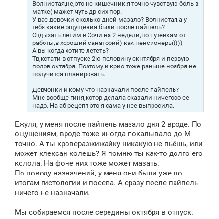
Волнистая,не,это не кишечник.я точно чувствую боль в
матке( мажет чуть др сих пор.
У вас девочки сколько дней мазало? Волнистая,а у
тебя какие ощущения были после пайпель?
Отдыхать летим в Сочи на 2 недели,по путевкам от
работы,в хороший санаторий) как пенсионеры))))
А вы когда хотите лететь?
Тв,кстати в отпуске 2ю половину скнтября и первую
полов октября. Поэтому и крио тоже раньше ноября не
получится планировать.
Девчонки и кому что назначали после пайпель?
Мне вообще гиня,котор делала сказали ничегооо ее
надо. На аб рецепт это я сама у нее выпросила.
Ежуля, у меня после пайпель мазало дня 2 вроде. По
ощущениям, вроде тоже иногда покалывало до М
точно. А ты кроверазжижайку никакую не пьёшь, или
может клексан колешь? Я помню ты как-то долго его
колола. На фоне них тоже может мазать.
По поводу назначений, у меня они были уже по
итогам гистологии и посева. А сразу после пайпель
ничего не назначали.
Мы собираемся после середины октября в отпуск.