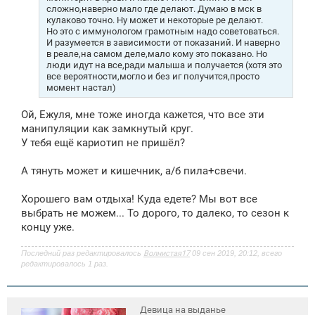
сложно,наверно мало где делают. Думаю в мск в
кулаково точно. Ну может и некоторые ре делают.
Но это с иммунологом грамотным надо советоваться.
И разумеется в зависимости от показаний. И наверно
в реале,на самом деле,мало кому это показано. Но
люди идут на все,ради малыша и получается (хотя это
все вероятности,могло и без иг получится,просто
момент настал)
Ой, Ежуля, мне тоже иногда кажется, что все эти
манипуляции как замкнутый круг.
У тебя ещё кариотип не пришёл?
А тянуть может и кишечник, а/б пила+свечи.
Хорошего вам отдыха! Куда едете? Мы вот все
выбрать не можем... То дорого, то далеко, то сезон к
концу уже.
Последний раз редактировалось
Волнистая17
09 сен 2019, 20:12, всего
редактировалось 1 раз.
Девица на выданье