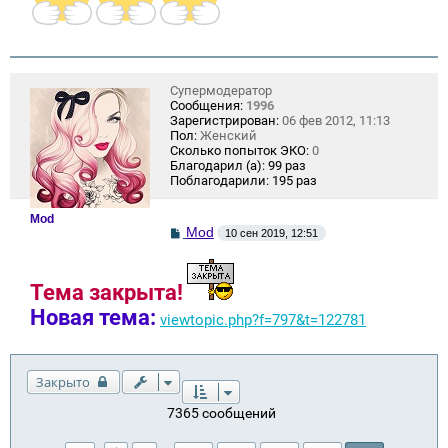
Супермодератор
Сообщения:
1996
Зарегистрирован:
06 фев 2012, 11:13
Пол:
Женский
Сколько попыток ЭКО:
0
Благодарил (а):
99 раз
Поблагодарили:
195 раз
Mod
С
Mod
10 сен 2019, 12:51
о
о
б
щ
Тема закрыта!
е
Новая тема:
н
viewtopic.php?f=797&t=122781
и
е
Закрыто
7365 сообщений