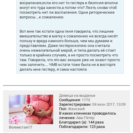
восраления,если его нет то гистера и биопсия вполне
могут его туда занести,а потом что? Лезть снова чтоб
посмотреть нет ли воспаления. Одни риторические
вопросы....к сожалению
Вот мне так кстати одна гиня говорила, что лишнее
вмешательство в матку к сожалению не всегда несёт
пользу и вреда намного больше, чем мы думаем и
представляем. Даже гистероскопию она считала
очень нежелательной мерой, и типа делать её стоит
только в крайних случаях, а не просто посмотреть что
там. Говорила, что это вас экошек уже не знают просто
чем залечить.... ЧМВ кстати тоже была не в восторге
делать мне гистеру, я сама настояла
Девица на выданье
Сообщения:
1173
Зарегистрирован:
04 июн 2017, 13:09
Пол:
Женский
В каких клиниках проводилось
лечение:
Ава-Петер
Благодарил (а):
144 раза
Поблагодарили:
123 раза
Волнистая17