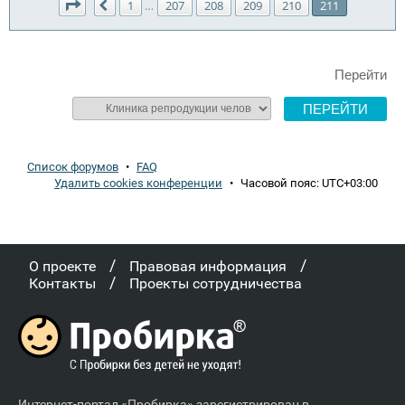
Страница
211
из
211
1
207
208
209
210
211
…
Пред.
Перейти
Список форумов
•
FAQ
Удалить cookies конференции
•
Часовой пояс:
UTC+03:00
/
/
О проекте
Правовая информация
/
Контакты
Проекты сотрудничества
Интернет-портал «Пробирка» зарегистрирован в