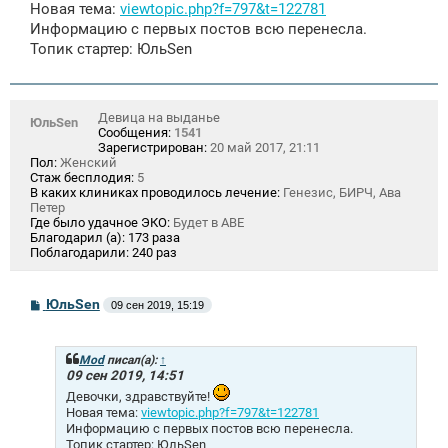
щ
Новая тема:
viewtopic.php?f=797&t=122781
е
Информацию с первых постов всю перенесла.
н
и
Топик стартер: ЮльSen
е
Девица на выданье
ЮльSen
Сообщения:
1541
Зарегистрирован:
20 май 2017, 21:11
Пол:
Женский
Стаж бесплодия:
5
В каких клиниках проводилось лечение:
Генезис, БИРЧ, Ава
Петер
Где было удачное ЭКО:
Будет в АВЕ
Благодарил (а):
173 раза
Поблагодарили:
240 раз
С
ЮльSen
09 сен 2019, 15:19
о
о
б
щ
Mod
писал(а):
↑
е
09 сен 2019, 14:51
н
Девочки, здравствуйте!
и
Новая тема:
viewtopic.php?f=797&t=122781
е
Информацию с первых постов всю перенесла.
Топик стартер: ЮльSen