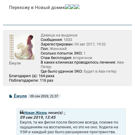
о
Перехожу в Новый домик
б
щ
е
н
и
е
Девица на выданье
Сообщения:
1033
Зарегистрирован:
04 авг 2017, 19:32
Пол:
Женский
Сколько попыток ЭКО:
1
Стаж бесплодия:
вторичное
В каких клиниках проводилось лечение:
Ава-
Ёжуля
Петер
Где было удачное ЭКО:
Будет в Ава-петер
Благодарил (а):
164 раза
Поблагодарили:
116 раз
С
Ёжуля
09 сен 2019, 21:37
о
о
б
щ
Новая Жизнь
писал(а):
↑
е
09 сен 2019, 13:45
н
Ежуля, та же фигня после биопсии всегда, похоже по
и
ощущениям на воспаление, но это не оно. Ходила на
е
УЗИ и каждый раз было расширение пространства.