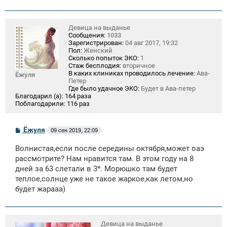
Девица на выданье
Сообщения:
1033
Зарегистрирован:
04 авг 2017, 19:32
Пол:
Женский
Сколько попыток ЭКО:
1
Стаж бесплодия:
вторичное
В каких клиниках проводилось лечение:
Ава-
Ёжуля
Петер
Где было удачное ЭКО:
Будет в Ава-петер
Благодарил (а):
164 раза
Поблагодарили:
116 раз
С
Ёжуля
09 сен 2019, 22:09
о
о
Волнистая,если после середины октября,может оаэ
б
щ
рассмотрите? Нам нравится там. В этом году на 8
е
дней за 63 слетали в 3*. Морюшко там будет
н
теплое,солнце уже не такое жаркое,как летом,но
и
е
будет жарааа)
Девица на выданье