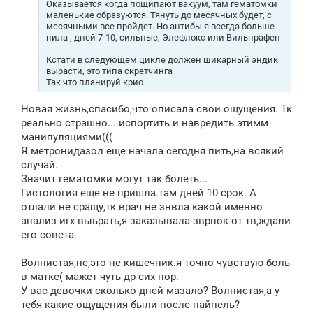
Оказывается когда пощипают вакуум, там гематомки
маленькие образуются. Тянуть до месячных будет, с
месячными все пройдет. Но антибы я всегда больше
пила , дней 7-10, сильные, Элефлокс или Вильпрафен
Кстати в следующем цикле должен шикарный эндик
вырасти, это типа скретчинга
Так что планируй крио
Новая жизнь,спасибо,что описала свои ощущения. Тк
реально страшно....испортить и навредить этимм
манипуляциями(((
Я метронидазол еще начала сегодня пить,на всякий
случай.
Значит гематомки могут так болеть...
Гистология еще не пришла.там дней 10 срок. А
отлали не сращу,тк врач не знвла какой именно
анализ игх выьрать,я заказывала зврнок от тв,ждали
его совета.
Волнистая,не,это не кишечник.я точно чувствую боль
в матке( мажет чуть др сих пор.
У вас девочки сколько дней мазало? Волнистая,а у
тебя какие ощущения были после пайпель?