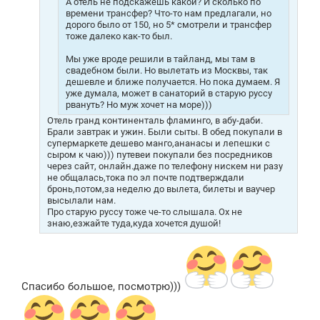
А отель не подскажешь какой? И сколько по
времени трансфер? Что-то нам предлагали, но
дорого было от 150, но 5* смотрели и трансфер
тоже далеко как-то был.
Мы уже вроде решили в тайланд, мы там в
свадебном были. Но вылетать из Москвы, так
дешевле и ближе получается. Но пока думаем. Я
уже думала, может в санаторий в старую руссу
рвануть? Но муж хочет на море)))
Отель гранд континенталь фламинго, в абу-даби.
Брали завтрак и ужин. Были сыты. В обед покупали в
супермаркете дешево манго,ананасы и лепешки с
сыром к чаю))) путевеи покупали без посредников
через сайт, онлайн.даже по телефону нискем ни разу
не общалась,тока по эл почте подтверждали
бронь,потом,за неделю до вылета, билеты и ваучер
высылали нам.
Про старую руссу тоже че-то слышала. Ох не
знаю,езжайте туда,куда хочется душой!
Спасибо большое, посмотрю)))