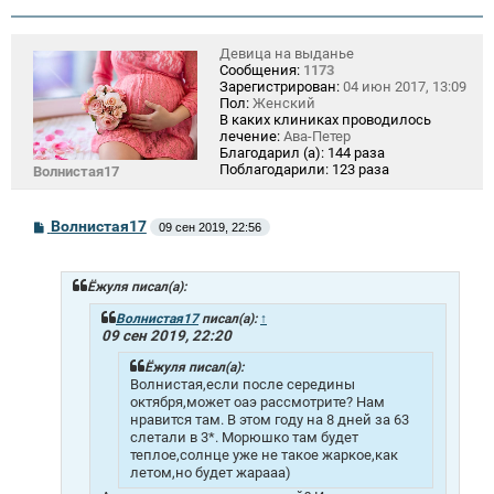
Девица на выданье
Сообщения:
1173
Зарегистрирован:
04 июн 2017, 13:09
Пол:
Женский
В каких клиниках проводилось
лечение:
Ава-Петер
Благодарил (а):
144 раза
Поблагодарили:
123 раза
Волнистая17
С
Волнистая17
09 сен 2019, 22:56
о
о
б
щ
Ёжуля писал(а):
е
н
Волнистая17
писал(а):
↑
и
09 сен 2019, 22:20
е
Ёжуля писал(а):
Волнистая,если после середины
октября,может оаэ рассмотрите? Нам
нравится там. В этом году на 8 дней за 63
слетали в 3*. Морюшко там будет
теплое,солнце уже не такое жаркое,как
летом,но будет жарааа)