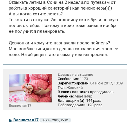
Отдыхать летим в Сочи на 2 недели,по путевкам от
работы,в хороший санаторий) как пенсионеры))))
А вы когда хотите лететь?
Тв,кстати в отпуске 2ю половину скнтября и первую
полов октября. Поэтому и крио тоже раньше ноября
не получится планировать.
Девчонки и кому что назначали после пайпель?
Мне вообще гиня,котор делала сказали ничегооо ее
надо. На аб рецепт это я сама у нее выпросила.
Девица на выданье
Сообщения:
1173
Зарегистрирован:
04 июн 2017, 13:09
Пол:
Женский
В каких клиниках проводилось
лечение:
Ава-Петер
Благодарил (а):
144 раза
Поблагодарили:
123 раза
Волнистая17
С
Волнистая17
09 сен 2019, 22:01
о
о