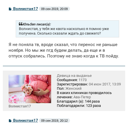
С
Волнистая17
09 сен 2019, 20:09
о
о
б
щ
ЮльSen писал(а):
е
Волнистая, у тебя же квота насколько я помню уже
н
получена. Сколько сказали ждать до свежего?
и
е
Я не поняла тв, вроде сказал, что перенос не раньше
ноября. Но мы же пгд будем делать, да еще и в
отпуск собрались. Поэтому не знаю когда к ТВ пойду.
Девица на выданье
Сообщения:
1173
Зарегистрирован:
04 июн 2017, 13:09
Пол:
Женский
В каких клиниках проводилось
лечение:
Ава-Петер
Благодарил (а):
144 раза
Поблагодарили:
123 раза
Волнистая17
С
Волнистая17
09 сен 2019, 20:12
о
о