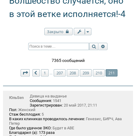
Волшебство случается, оно
в этой ветке исполняется!-4
Закрыто
Поиск
Расширенный п
7365 сообщений
Страница
211
из
211
1
207
208
209
210
211
…
Пред.
Девица на выданье
ЮльSen
Сообщения:
1541
Зарегистрирован:
20 май 2017, 21:11
Пол:
Женский
Стаж бесплодия:
5
В каких клиниках проводилось лечение:
Генезис, БИРЧ, Ава
Петер
Где было удачное ЭКО:
Будет в АВЕ
Благодарил (а):
173 раза