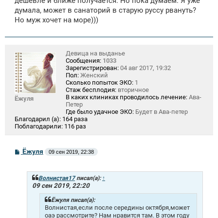
дешевле и ближе получается. Но пока думаем. Я уже
думала, может в санаторий в старую руссу рвануть?
Но муж хочет на море)))
Девица на выданье
Сообщения:
1033
Зарегистрирован:
04 авг 2017, 19:32
Пол:
Женский
Сколько попыток ЭКО:
1
Стаж бесплодия:
вторичное
В каких клиниках проводилось лечение:
Ава-
Ёжуля
Петер
Где было удачное ЭКО:
Будет в Ава-петер
Благодарил (а):
164 раза
Поблагодарили:
116 раз
С
Ёжуля
09 сен 2019, 22:38
о
о
б
щ
Волнистая17
писал(а):
↑
е
09 сен 2019, 22:20
н
и
Ёжуля писал(а):
е
Волнистая,если после середины октября,может
оаэ рассмотрите? Нам нравится там. В этом году