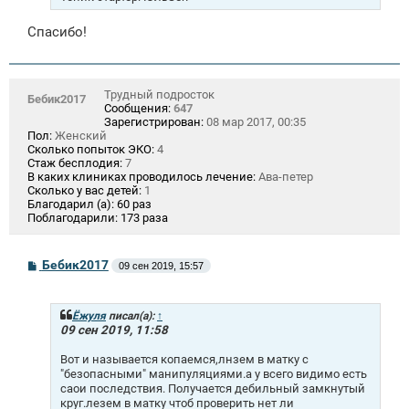
Спасибо!
Трудный подросток
Бебик2017
Сообщения:
647
Зарегистрирован:
08 мар 2017, 00:35
Пол:
Женский
Сколько попыток ЭКО:
4
Стаж бесплодия:
7
В каких клиниках проводилось лечение:
Ава-петер
Сколько у вас детей:
1
Благодарил (а):
60 раз
Поблагодарили:
173 раза
С
Бебик2017
09 сен 2019, 15:57
о
о
б
щ
Ёжуля
писал(а):
↑
е
09 сен 2019, 11:58
н
и
Вот и называется копаемся,лнзем в матку с
е
"безопасными" манипуляциями.а у всего видимо есть
саои последствия. Получается дебильный замкнутый
круг.лезем в матку чтоб проверить нет ли