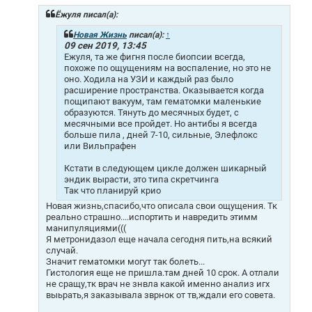
б
щ
Ёжуля писал(а):
е
н
Новая Жизнь
писал(а):
↑
и
09 сен 2019, 13:45
е
Ежуля, та же фигня после биопсии всегда,
похоже по ощущениям на воспаление, но это не
оно. Ходила на УЗИ и каждый раз было
расширение пространства. Оказывается когда
пощипают вакуум, там гематомки маленькие
образуются. Тянуть до месячных будет, с
месячными все пройдет. Но антибы я всегда
больше пила , дней 7-10, сильные, Элефлокс
или Вильпрафен
Кстати в следующем цикле должен шикарный
эндик вырасти, это типа скретчинга
Так что планируй крио
Новая жизнь,спасибо,что описала свои ощущения. Тк
реально страшно....испортить и навредить этимм
манипуляциями(((
Я метронидазол еще начала сегодня пить,на всякий
случай.
Значит гематомки могут так болеть...
Гистология еще не пришла.там дней 10 срок. А отлали
не сращу,тк врач не знвла какой именно анализ игх
выьрать,я заказывала зврнок от тв,ждали его совета.