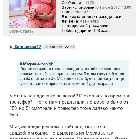
Сообщения:
1173
Зарегистрирован:
04 июн 2017, 13:09
Пол:
Женский
В каких клиниках проводилось
лечение:
Ава-Петер
Благодарил (а):
144 раза
Поблагодарили:
123 раза
Волнистая17
С
Волнистая17
09 сен 2019, 22:20
о
о
б
щ
Ёжуля писал(а):
е
Волнистая,если после середины октября,может оаэ
н
рассмотрите? Нам нравится там. В этом году на 8 дней
и
за 63 слетали в 3*. Морюшко там будет теплое,солнце
е
уже не такое жаркое,как летом,но будет жарааа)
А отель не подскажешь какой? И сколько по времени
трансфер? Что-то нам предлагали, но дорого было от
150, но 5* смотрели и трансфер тоже далеко как-то
был.
Мы уже вроде решили в тайланд, мы там в
свадебном были. Но вылетать из Москвы, так