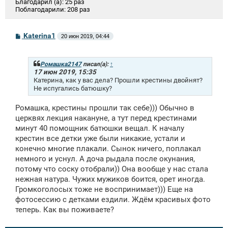
Благодарил (а):
25 раз
Поблагодарили:
208 раз
С
Katerina1
20 июн 2019, 04:44
о
о
б
щ
Ромашка2147
писал(а):
↑
е
17 июн 2019, 15:35
н
Катерина, как у вас дела? Прошли крестины двойнят?
и
Не испугались батюшку?
е
Ромашка, крестины прошли так себе))) Обычно в
церквях лекция накануне, а тут перед крестинами
минут 40 помощник батюшки вещал. К началу
крестин все детки уже были никакие, устали и
конечно многие плакали. Сынок ничего, поплакал
немного и уснул. А доча рыдала после окунания,
потому что соску отобрали)) Она вообще у нас стала
нежная натура. Чужих мужиков боится, орет иногда.
Громкоголосых тоже не воспринимает))) Еще на
фотосессию с детками ездили. Ждём красивых фото
теперь. Как вы поживаете?