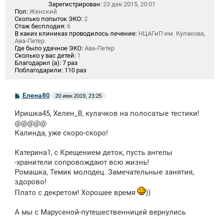
Зарегистрирован:
23 дек 2015, 20:01
Пол:
Женский
Сколько попыток ЭКО:
2
Стаж бесплодия:
6
В каких клиниках проводилось лечение:
НЦАГиП им. Кулакова,
Ава-Петер
Где было удачное ЭКО:
Ава-Петер
Сколько у вас детей:
1
Благодарил (а):
7 раз
Поблагодарили:
110 раз
С
Елена80
20 июн 2019, 23:25
о
о
Иришка45, Хелен_В, кулачков на полосатые тестики!
б
щ
@@@@@
е
Калинда, уже скоро-скоро!
н
и
е
Катерина1, с Крещением деток, пусть ангелы
-хранители сопровождают всю жизнь!
Ромашка, Темик молодец. Замечательные занятия,
здорово!
Плато с декретом! Хорошее время
))
А мы с Марусеной-путешественницей вернулись