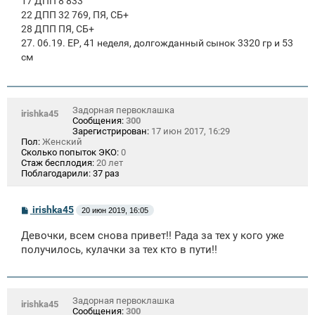
17 ДПП 8 833
22 ДПП 32 769, ПЯ, СБ+
28 ДПП ПЯ, СБ+
27. 06.19. ЕР, 41 неделя, долгожданный сынок 3320 гр и 53
см
Задорная первоклашка
irishka45
Сообщения:
300
Зарегистрирован:
17 июн 2017, 16:29
Пол:
Женский
Сколько попыток ЭКО:
0
Стаж бесплодия:
20 лет
Поблагодарили:
37 раз
С
irishka45
20 июн 2019, 16:05
о
о
Девочки, всем снова привет!! Рада за тех у кого уже
б
щ
получилось, кулачки за тех кто в пути!!
е
н
и
е
Задорная первоклашка
irishka45
Сообщения:
300