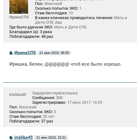
Пол:
Женский
Сколько попыток ЭКО:
1
Стаж бесплодия:
10
ИринаСПб
В каких клиниках проводилось лечение:
Мать и
Дитя СПб, Ава
Где было удачное ЭКО:
Мать и Дитя СПБ
Благодарил (а):
3 раза
Поблагодарили:
48 раз
С
ИринаСПб
21 июн 2019, 08:55
о
о
Иришка, Хелен, @@@@@@ чтоб все было хорошо.
б
щ
е
н
и
е
Задорная первоклашка
irishka45
Сообщения:
300
Зарегистрирован:
17 июн 2017, 16:29
Пол:
Женский
Сколько попыток ЭКО:
0
Стаж бесплодия:
20 лет
Поблагодарили:
37 раз
С
irishka45
21 июн 2019, 10:31