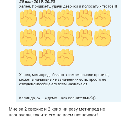
е
20 июн 2019, 20:53
н
Хелен, Иришка45, удачи девочки и полосатых тестов!!!!
и
е
Хелен, метипред обычно в самом начале протика,
может в начальных назначениях есть, просто не
озвучено?вообще его всем назначают.
Калинда, ох.... ждемс.... как волнительно)))
Мне за 2 свежих и 2 крио ни разу метипред не
назначали, так что его не всем назначают!