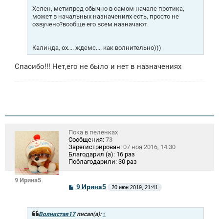
Хелен, метипред обычно в самом начале протика,
может в начальных назначениях есть, просто не
озвучено?вообще его всем назначают.
Калинда, ох.... ждемс.... как волнительно)))
Спасибо!!! Нет,его не было и нет в назначениях
Пока в пеленках
Сообщения:
73
Зарегистрирован:
07 ноя 2016, 14:30
Благодарил (а):
16 раз
Поблагодарили:
30 раз
9 Ирина5
С
9 Ирина5
20 июн 2019, 21:41
о
о
б
щ
Волнистая17
писал(а):
↑