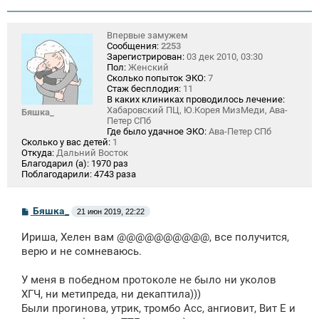
Впервые замужем
Сообщения:
2253
Зарегистрирован:
03 дек 2010, 03:30
Пол:
Женский
Сколько попыток ЭКО:
7
Стаж бесплодия:
11
В каких клиниках проводилось лечение:
Хабаровский ПЦ, Ю.Корея МизМеди, Ава-
Бяшка_
Петер СПб
Где было удачное ЭКО:
Ава-Петер СПб
Сколько у вас детей:
1
Откуда:
Дальний Восток
Благодарил (а):
1970 раз
Поблагодарили:
4743 раза
С
Бяшка_
21 июн 2019, 22:22
о
о
Ириша, Хелен вам @@@@@@@@@@, все получится,
б
щ
верю и не сомневаюсь.
е
н
У меня в победном протоколе не было ни уколов
и
е
ХГЧ, ни метипреда, ни декаптила)))
Были прогинова, утрик, тромбо Асс, ангиовит, Вит Е и