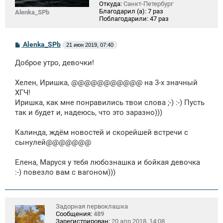
Откуда:
Санкт-Петербург
Благодарил (а):
7 раз
Alenka_SPb
Поблагодарили:
47 раз
С
Alenka_SPb
21 июн 2019, 07:40
о
о
Доброе утро, девочки!
б
щ
е
Хелен, Иришка, @@@@@@@@@@@ на 3-х значный
н
ХГЧ!
и
е
Иришка, как мне понравились твои слова ;-) :-) Пусть
так и будет и, надеюсь, что это заразно)))
Калинда, ждём новостей и скорейшей встречи с
сынулей@@@@@@@
Елена, Маруся у тебя любознашка и бойкая девочка
:-) повезло вам с вагоном)))
Задорная первоклашка
Сообщения:
489
Зарегистрирован:
20 апр 2018, 14:08