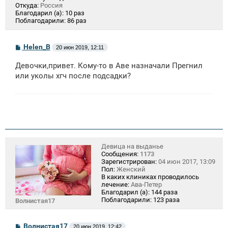
Откуда:
Россия
Благодарил (а):
10 раз
Поблагодарили:
86 раз
С
Helen_B
20 июн 2019, 12:11
о
о
Девочки,привет. Кому-то в Аве назначали Прегнил
б
щ
или уколы хгч после подсадки?
е
н
и
е
Девица на выданье
Сообщения:
1173
Зарегистрирован:
04 июн 2017, 13:09
Пол:
Женский
В каких клиниках проводилось
лечение:
Ава-Петер
Благодарил (а):
144 раза
Поблагодарили:
123 раза
Волнистая17
С
Волнистая17
20 июн 2019, 12:42