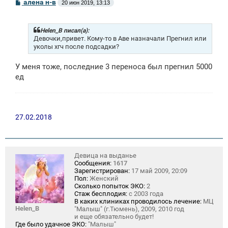
С
алена н-в
20 июн 2019, 13:13
о
о
б
щ
Helen_B писал(а):
е
Девочки,привет. Кому-то в Аве назначали Прегнил или
н
уколы хгч после подсадки?
и
е
У меня тоже, последние 3 переноса был прегнил 5000
ед
27.02.2018
Девица на выданье
Сообщения:
1617
Зарегистрирован:
17 май 2009, 20:09
Пол:
Женский
Сколько попыток ЭКО:
2
Стаж бесплодия:
с 2003 года
В каких клиниках проводилось лечение:
МЦ
Helen_B
"Малыш" (г.Тюмень), 2009, 2010 год
и еще обязательно будет!
Где было удачное ЭКО:
"Малыш"