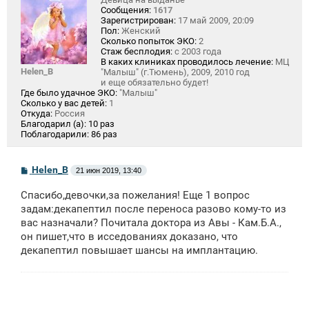
Сообщения:
1617
Зарегистрирован:
17 май 2009, 20:09
Пол:
Женский
Сколько попыток ЭКО:
2
Стаж бесплодия:
с 2003 года
В каких клиниках проводилось лечение:
МЦ
Helen_B
"Малыш" (г.Тюмень), 2009, 2010 год
и еще обязательно будет!
Где было удачное ЭКО:
"Малыш"
Сколько у вас детей:
1
Откуда:
Россия
Благодарил (а):
10 раз
Поблагодарили:
86 раз
С
Helen_B
21 июн 2019, 13:40
о
о
Спасибо,девочки,за пожелания! Еще 1 вопрос
б
щ
задам:декапептил после переноса разово кому-то из
е
вас назначали? Почитала доктора из Авы - Кам.Б.А.,
н
он пишет,что в исседованиях доказано, что
и
е
декапептил повышает шансы на имплантацию.