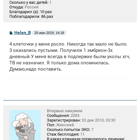
Сколько у вас детей:
1
Откуда:
Россия
Благодарил (а):
10 раз
Поблагодарили:
86 раз
С
Helen_B
20 июн 2019, 14:18
о
о
4 клеточки у меня росло. Никогда так мало не было.
б
щ
3 оказались пустыми. Получили 1 эмбрион-3х
е
дневный.У меня всегда в подлержке былм уколы хгч,
н
ТВ не назначил. Я только дома опомнилась.
и
е
Думаю,надо поставить.
Впервые замужем
Сообщения:
2253
Зарегистрирован:
03 дек 2010, 03:30
Пол:
Женский
Сколько попыток ЭКО:
7
Стаж бесплодия:
11
В каких клиниках проводилось лечение: