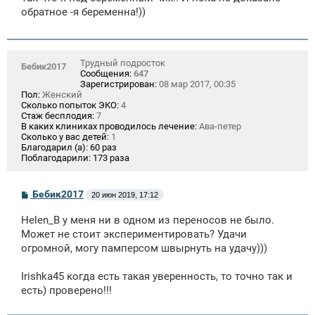
б
щ
обратное -я беременна!))
е
н
и
е
Трудный подросток
Бебик2017
Сообщения:
647
Зарегистрирован:
08 мар 2017, 00:35
Пол:
Женский
Сколько попыток ЭКО:
4
Стаж бесплодия:
7
В каких клиниках проводилось лечение:
Ава-петер
Сколько у вас детей:
1
Благодарил (а):
60 раз
Поблагодарили:
173 раза
С
Бебик2017
20 июн 2019, 17:12
о
о
Helen_B у меня ни в одном из переносов не было.
б
щ
Может не стоит экспериментировать? Удачи
е
огромной, могу памперсом швырнуть на удачу)))
н
и
е
Irishka45 когда есть такая уверенность, то точно так и
есть) проверено!!!