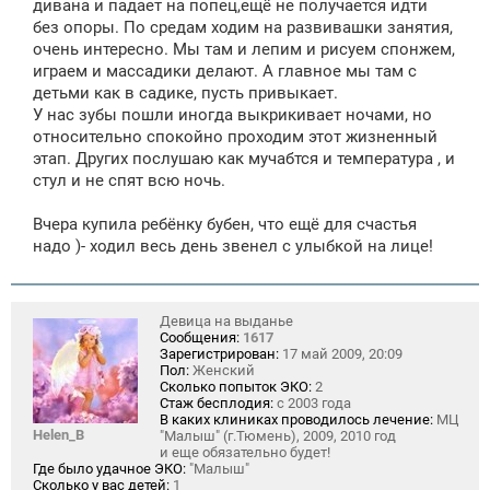
дивана и падает на попец,ещё не получается идти
без опоры. По средам ходим на развивашки занятия,
очень интересно. Мы там и лепим и рисуем спонжем,
играем и массадики делают. А главное мы там с
детьми как в садике, пусть привыкает.
У нас зубы пошли иногда выкрикивает ночами, но
относительно спокойно проходим этот жизненный
этап. Других послушаю как мучабтся и температура , и
стул и не спят всю ночь.
Вчера купила ребёнку бубен, что ещё для счастья
надо )- ходил весь день звенел с улыбкой на лице!
Девица на выданье
Сообщения:
1617
Зарегистрирован:
17 май 2009, 20:09
Пол:
Женский
Сколько попыток ЭКО:
2
Стаж бесплодия:
с 2003 года
В каких клиниках проводилось лечение:
МЦ
Helen_B
"Малыш" (г.Тюмень), 2009, 2010 год
и еще обязательно будет!
Где было удачное ЭКО:
"Малыш"
Сколько у вас детей:
1