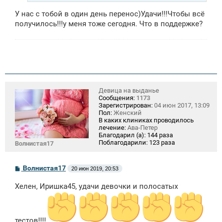
У нас с тобой в один день перенос)Удачи!!!Чтобы всё
получилось!!!у меня тоже сегодня. Что в поддержке?
Девица на выданье
Сообщения:
1173
Зарегистрирован:
04 июн 2017, 13:09
Пол:
Женский
В каких клиниках проводилось
лечение:
Ава-Петер
Благодарил (а):
144 раза
Поблагодарили:
123 раза
Волнистая17
С
Волнистая17
20 июн 2019, 20:53
о
о
Хелен, Иришка45, удачи девочки и полосатых
б
щ
е
н
и
тестов!!!!