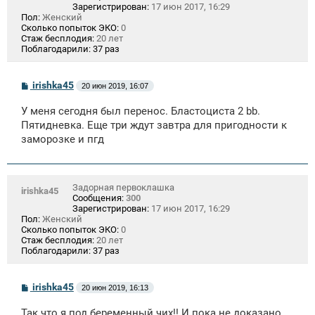
Зарегистрирован:
17 июн 2017, 16:29
Пол:
Женский
Сколько попыток ЭКО:
0
Стаж бесплодия:
20 лет
Поблагодарили:
37 раз
С
irishka45
20 июн 2019, 16:07
о
о
У меня сегодня был перенос. Бластоциста 2 bb.
б
щ
Пятидневка. Еще три ждут завтра для пригодности к
е
заморозке и пгд
н
и
е
Задорная первоклашка
irishka45
Сообщения:
300
Зарегистрирован:
17 июн 2017, 16:29
Пол:
Женский
Сколько попыток ЭКО:
0
Стаж бесплодия:
20 лет
Поблагодарили:
37 раз
С
irishka45
20 июн 2019, 16:13
о
о
Так что я под беременный чих!! И пока не доказано