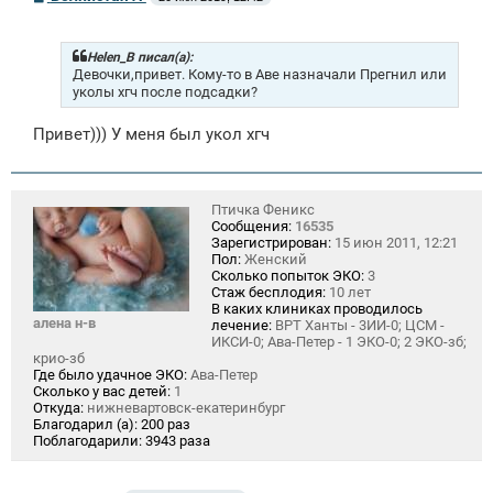
о
о
б
щ
Helen_B писал(а):
е
Девочки,привет. Кому-то в Аве назначали Прегнил или
н
уколы хгч после подсадки?
и
е
Привет))) У меня был укол хгч
Птичка Феникс
Сообщения:
16535
Зарегистрирован:
15 июн 2011, 12:21
Пол:
Женский
Сколько попыток ЭКО:
3
Стаж бесплодия:
10 лет
В каких клиниках проводилось
алена н-в
лечение:
ВРТ Ханты - 3ИИ-0; ЦСМ -
ИКСИ-0; Ава-Петер - 1 ЭКО-0; 2 ЭКО-зб;
крио-зб
Где было удачное ЭКО:
Ава-Петер
Сколько у вас детей:
1
Откуда:
нижневартовск-екатеринбург
Благодарил (а):
200 раз
Поблагодарили:
3943 раза