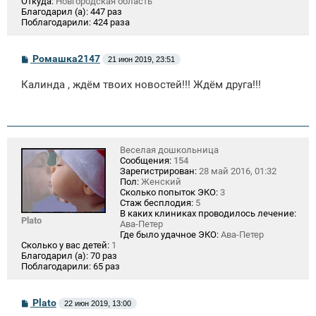
Откуда:
Новгородская область
Благодарил (а):
447 раз
Поблагодарили:
424 раза
С
Ромашка2147
21 июн 2019, 23:51
о
о
Калинда , ждём твоих новостей!!! Ждём друга!!!
б
щ
е
н
и
е
Веселая дошкольница
Сообщения:
154
Зарегистрирован:
28 май 2016, 01:32
Пол:
Женский
Сколько попыток ЭКО:
3
Стаж бесплодия:
5
В каких клиниках проводилось лечение:
Plato
Ава-Петер
Где было удачное ЭКО:
Ава-Петер
Сколько у вас детей:
1
Благодарил (а):
70 раз
Поблагодарили:
65 раз
С
Plato
22 июн 2019, 13:00
о