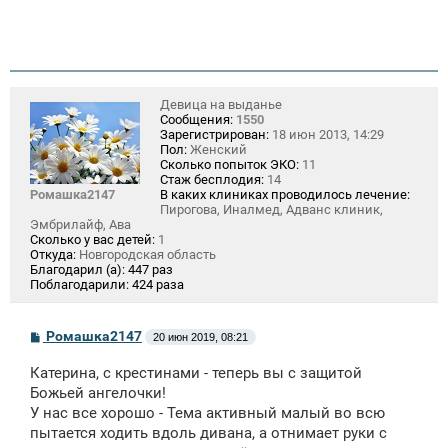
Девица на выданье
Сообщения:
1550
Зарегистрирован:
18 июн 2013, 14:29
Пол:
Женский
Сколько попыток ЭКО:
11
Стаж бесплодия:
14
Ромашка2147
В каких клиниках проводилось лечение:
Пирогова, Иналмед, Адванс клиник,
Эмбрилайф, Ава
Сколько у вас детей:
1
Откуда:
Новгородская область
Благодарил (а):
447 раз
Поблагодарили:
424 раза
С
Ромашка2147
20 июн 2019, 08:21
о
о
Катерина, с крестинами - теперь вы с защитой
б
щ
Божьей ангелочки!
е
У нас все хорошо - Тема активный малый во всю
н
пытается ходить вдоль дивана, а отнимает руки с
и
е