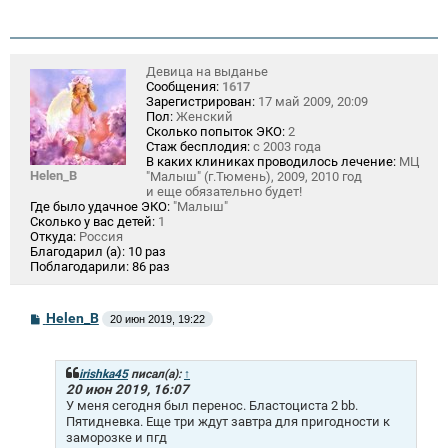
Девица на выданье
Сообщения:
1617
Зарегистрирован:
17 май 2009, 20:09
Пол:
Женский
Сколько попыток ЭКО:
2
Стаж бесплодия:
с 2003 года
В каких клиниках проводилось лечение:
МЦ
Helen_B
"Малыш" (г.Тюмень), 2009, 2010 год
и еще обязательно будет!
Где было удачное ЭКО:
"Малыш"
Сколько у вас детей:
1
Откуда:
Россия
Благодарил (а):
10 раз
Поблагодарили:
86 раз
С
Helen_B
20 июн 2019, 19:22
о
о
б
щ
irishka45
писал(а):
↑
е
20 июн 2019, 16:07
н
У меня сегодня был перенос. Бластоциста 2 bb.
и
Пятидневка. Еще три ждут завтра для пригодности к
е
заморозке и пгд