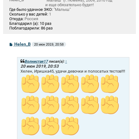
"Малыш" (г.Тюмень), 2009, 2010 год
и еще обязательно будет!
Где было удачное ЭКО:
"Малыш"
Сколько у вас детей:
1
Откуда:
Россия
Благодарил (а):
10 раз
Поблагодарили:
86 раз
С
Helen_B
20 июн 2019, 20:58
о
о
б
щ
Волнистая17
писал(а):
↑
е
20 июн 2019, 20:53
н
Хелен, Иришка45, удачи девочки и полосатых тестов!!!!
и
е