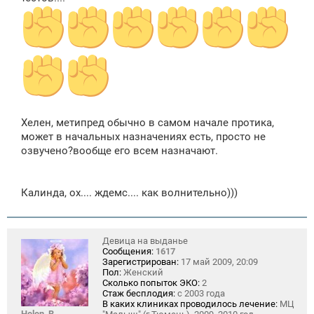
е
Хелен, метипред обычно в самом начале протика,
может в начальных назначениях есть, просто не
озвучено?вообще его всем назначают.
Калинда, ох.... ждемс.... как волнительно)))
Девица на выданье
Сообщения:
1617
Зарегистрирован:
17 май 2009, 20:09
Пол:
Женский
Сколько попыток ЭКО:
2
Стаж бесплодия:
с 2003 года
В каких клиниках проводилось лечение:
МЦ
Helen_B