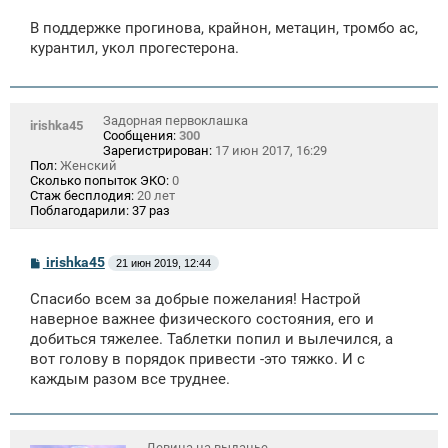
о
о
В поддержке прогинова, крайнон, метацин, тромбо ас,
б
щ
курантил, укол прогестерона.
е
н
и
е
Задорная первоклашка
irishka45
Сообщения:
300
Зарегистрирован:
17 июн 2017, 16:29
Пол:
Женский
Сколько попыток ЭКО:
0
Стаж бесплодия:
20 лет
Поблагодарили:
37 раз
С
irishka45
21 июн 2019, 12:44
о
о
Спасибо всем за добрые пожелания! Настрой
б
щ
наверное важнее физического состояния, его и
е
добиться тяжелее. Таблетки попил и вылечился, а
н
вот голову в порядок привести -это тяжко. И с
и
е
каждым разом все труднее.
Девица на выданье