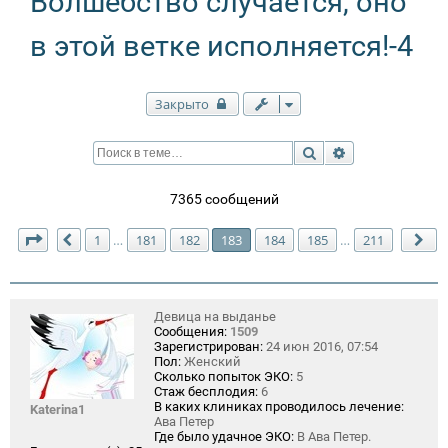
Волшебство случается, оно
в этой ветке исполняется!-4
Закрыто
Поиск
Расширенный п
7365 сообщений
Страница
183
из
211
1
181
182
183
184
185
211
…
…
Пред.
Сл
Девица на выданье
Сообщения:
1509
Зарегистрирован:
24 июн 2016, 07:54
Пол:
Женский
Сколько попыток ЭКО:
5
Стаж бесплодия:
6
В каких клиниках проводилось лечение:
Katerina1
Ава Петер
Где было удачное ЭКО:
В Ава Петер.