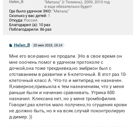
Helen_B
"Малыш" (г.Тюмень), 2009, 2010 год
и еще обязательно будет!
Где было удачное ЭКО:
"Малыш"
Сколько у вас детей:
1
Откуда:
Россия
Благодарил (а):
10 раз
Поблагодарили:
86 раз
С
Helen_B
20 июн 2019, 19:14
о
о
Мне его все-равно не продали. )Но в свое время он
б
щ
мне ооочень помог в удачном протоколе с
е
дочкой,она тоже трехдневка,но эмбрион был с
н
отставанием в развитии и 6-клеточный. В этот раз 10-
и
е
клеточный класс А. Что-то и метипред не назначен.
Я,наверное,привыкла к тем назначениям, что у меня
раньше были и начинаю сравнивать. Утрика 600
назначил. Клексана нет, но у меня тромбофилия.
Говорит,раз клеток мало получено,то сгущения крови
не должно быть, но я на всяк.случай поконтролирую
д-димер. ))