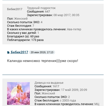
Трудный подросток
Бебик2017
Сообщения:
647
Зарегистрирован:
08 мар 2017, 00:35
Пол:
Женский
Сколько попыток ЭКО:
4
Стаж бесплодия:
7
В каких клиниках проводилось лечение:
Ава-петер
Сколько у вас детей:
1
Благодарил (а):
60 раз
Поблагодарили:
173 раза
С
Бебик2017
20 июн 2019, 17:13
о
о
Калинда немножко терпения)))уже скоро!
б
щ
е
н
и
е
Девица на выданье
Сообщения:
1617
Зарегистрирован:
17 май 2009, 20:09
Пол:
Женский
Сколько попыток ЭКО:
2
Стаж бесплодия:
с 2003 года
В каких клиниках проводилось лечение:
МЦ