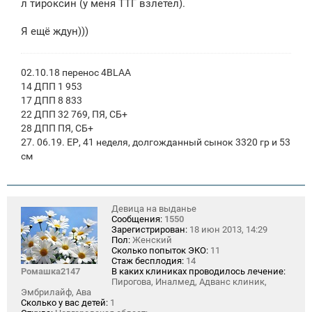
л тироксин (у меня ТТГ взлетел).
Я ещё ждун)))
02.10.18 перенос 4BLAA
14 ДПП 1 953
17 ДПП 8 833
22 ДПП 32 769, ПЯ, СБ+
28 ДПП ПЯ, СБ+
27. 06.19. ЕР, 41 неделя, долгожданный сынок 3320 гр и 53
см
Девица на выданье
Сообщения:
1550
Зарегистрирован:
18 июн 2013, 14:29
Пол:
Женский
Сколько попыток ЭКО:
11
Стаж бесплодия:
14
Ромашка2147
В каких клиниках проводилось лечение:
Пирогова, Иналмед, Адванс клиник,
Эмбрилайф, Ава
Сколько у вас детей:
1