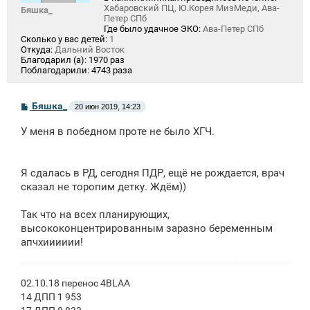
Хабаровский ПЦ, Ю.Корея МизМеди, Ава-
Бяшка_
Петер СПб
Где было удачное ЭКО:
Ава-Петер СПб
Сколько у вас детей:
1
Откуда:
Дальний Восток
Благодарил (а):
1970 раз
Поблагодарили:
4743 раза
С
Бяшка_
20 июн 2019, 14:23
о
о
У меня в победном проте не было ХГЧ.
б
щ
е
н
Я сдалась в РД, сегодня ПДР, ещё не рождается, врач
и
е
сказал не торопим детку. Ждём))
Так что на всех планирующих,
высококонцентрированным заразно беременным
апчхииииии!
02.10.18 перенос 4BLAA
14 ДПП 1 953