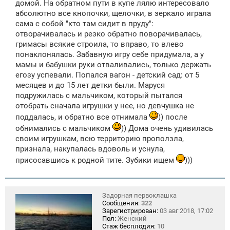
домой. На обратном пути в купе лялю интересовало
абсолютно все кнопочки, щелочки, в зеркало играла
сама с собой "кто там сидит в пруду":
отворачивалась и резко обратно поворачивалась,
гримасы всякие строила, то вправо, то влево
понаклонялась. Забавную игру себе придумала, а у
мамы и бабушки руки отваливались, только держать
егозу успевали. Попался вагон - детский сад: от 5
месяцев и до 15 лет детки были. Маруся
подружилась с мальчиком, который пытался
отобрать сначала игрушки у нее, но девчушка не
поддалась, и обратно все отнимала
)) после
обнимались с мальчиком
)) Дома очень удивилась
своим игрушкам, всю территорию проползла,
признала, накупалась вдоволь и уснула,
присосавшись к родной тите. Зубики ищем
)))
Задорная первоклашка
Сообщения:
322
Зарегистрирован:
03 авг 2018, 17:02
Пол:
Женский
Стаж бесплодия:
10