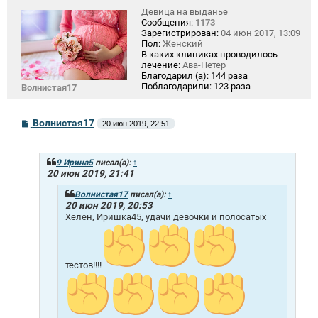
Девица на выданье
Сообщения:
1173
Зарегистрирован:
04 июн 2017, 13:09
Пол:
Женский
В каких клиниках проводилось
лечение:
Ава-Петер
Благодарил (а):
144 раза
Поблагодарили:
123 раза
Волнистая17
С
Волнистая17
20 июн 2019, 22:51
о
о
б
щ
9 Ирина5
писал(а):
↑
е
20 июн 2019, 21:41
н
и
Волнистая17
писал(а):
↑
е
20 июн 2019, 20:53
Хелен, Иришка45, удачи девочки и полосатых
тестов!!!!