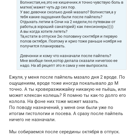
Волнистая,не,это не кишечник.я точно чувствую боль в
матке( мажет чуть др сих пор.
У вас девочки сколько дней мазало? Волнистая,а у
тебя какие ощущения были после пайпель?
Отдыхать летим в Сочи на 2 недели,по путевкам от
работы,в хороший санаторий) как пенсионеры))))
А вы когда хотите лететь?
Тв,кстати в отпуске 2ю половину скнтября и первую
полов октября. Поэтому и крио тоже раньше ноября не
получится планировать.
Девчонки и кому что назначали после пайпель?
Мне вообще гиня,котор делала сказали ничегооо ее
надо. На аб рецепт это я сама у нее выпросила.
Ежуля, у меня после пайпель мазало дня 2 вроде. По
ощущениям, вроде тоже иногда покалывало до М
точно. А ты кроверазжижайку никакую не пьёшь, или
может клексан колешь? Я помню ты как-то долго его
колола. На фоне них тоже может мазать.
По поводу назначений, у меня они были уже по
итогам гистологии и посева. А сразу после пайпель
ничего не назначали.
Мы собираемся после середины октября в отпуск.