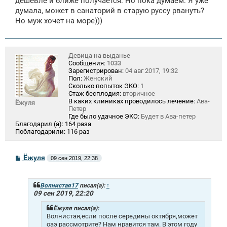
дешевле и ближе получается. Но пока думаем. Я уже
думала, может в санаторий в старую руссу рвануть?
Но муж хочет на море)))
Девица на выданье
Сообщения:
1033
Зарегистрирован:
04 авг 2017, 19:32
Пол:
Женский
Сколько попыток ЭКО:
1
Стаж бесплодия:
вторичное
В каких клиниках проводилось лечение:
Ава-
Ёжуля
Петер
Где было удачное ЭКО:
Будет в Ава-петер
Благодарил (а):
164 раза
Поблагодарили:
116 раз
С
Ёжуля
09 сен 2019, 22:38
о
о
б
щ
Волнистая17
писал(а):
↑
е
09 сен 2019, 22:20
н
и
Ёжуля писал(а):
е
Волнистая,если после середины октября,может
оаэ рассмотрите? Нам нравится там. В этом году