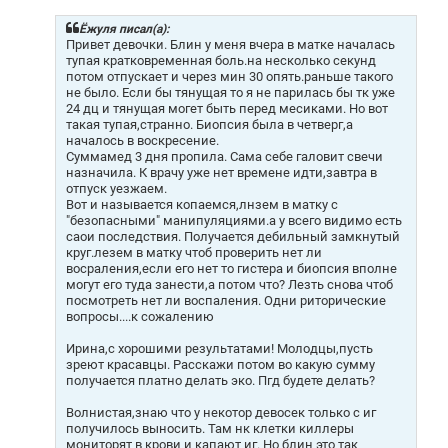
б
щ
Ёжуля писал(а):
е
Привет девочки. Блин у меня вчера в матке началась
н
тупая кратковременная боль.на несколько секунд
и
потом отпускает и через мин 30 опять.раньше такого
е
не было. Если бы тянущая то я не парилась бы тк уже
24 дц и тянущая могет быть перед месиками. Но вот
такая тупая,странно. Биопсия была в четверг,а
началось в воскресение.
Суммамед 3 дня пропила. Сама себе галовит свечи
назначила. К врачу уже нет времене идти,завтра в
отпуск уезжаем.
Вот и называется копаемся,лнзем в матку с
"безопасными" манипуляциями.а у всего видимо есть
саои последствия. Получается дебильный замкнутый
круг.лезем в матку чтоб проверить нет ли
восраления,если его нет то гистера и биопсия вполне
могут его туда занести,а потом что? Лезть снова чтоб
посмотреть нет ли воспаления. Одни риторические
вопросы....к сожалению
Ирина,с хорошими результатами! Молодцы,пусть
зреют красавцы. Расскажи потом во какую сумму
получается платно делать эко. Пгд будете делать?
Волнистая,знаю что у некотор девосек только с иг
получилось выносить. Там нк клетки киллеры
мониторят в крови и капают иг. Но блин это так