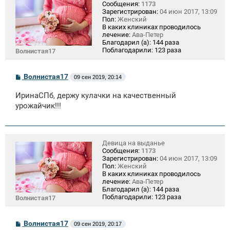
Сообщения:
1173
Зарегистрирован:
04 июн 2017, 13:09
Пол:
Женский
В каких клиниках проводилось
лечение:
Ава-Петер
Благодарил (а):
144 раза
Поблагодарили:
123 раза
Волнистая17
С
Волнистая17
09 сен 2019, 20:14
о
о
ИринаСПб, держу кулачки на качественный
б
щ
урожайчик!!!
е
н
и
е
Девица на выданье
Сообщения:
1173
Зарегистрирован:
04 июн 2017, 13:09
Пол:
Женский
В каких клиниках проводилось
лечение:
Ава-Петер
Благодарил (а):
144 раза
Поблагодарили:
123 раза
Волнистая17
С
Волнистая17
09 сен 2019, 20:17
о