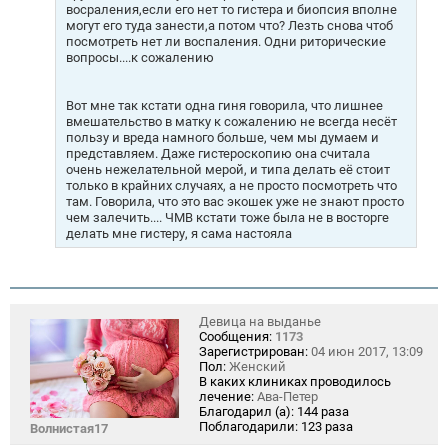
восраления,если его нет то гистера и биопсия вполне
могут его туда занести,а потом что? Лезть снова чтоб
посмотреть нет ли воспаления. Одни риторические
вопросы....к сожалению
Вот мне так кстати одна гиня говорила, что лишнее
вмешательство в матку к сожалению не всегда несёт
пользу и вреда намного больше, чем мы думаем и
представляем. Даже гистероскопию она считала
очень нежелательной мерой, и типа делать её стоит
только в крайних случаях, а не просто посмотреть что
там. Говорила, что это вас экошек уже не знают просто
чем залечить.... ЧМВ кстати тоже была не в восторге
делать мне гистеру, я сама настояла
Девица на выданье
Сообщения:
1173
Зарегистрирован:
04 июн 2017, 13:09
Пол:
Женский
В каких клиниках проводилось
лечение:
Ава-Петер
Благодарил (а):
144 раза
Поблагодарили:
123 раза
Волнистая17