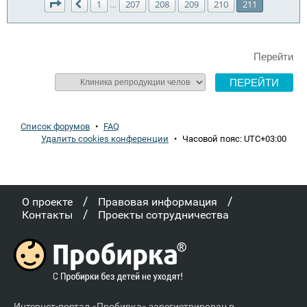
Страница
211
из
211
1
207
208
209
210
211
…
Пред.
Перейти
Список форумов
•
FAQ
Удалить cookies конференции
•
Часовой пояс:
UTC+03:00
/
/
О проекте
Правовая информация
/
Контакты
Проекты сотрудничества
Интернет-портал «Пробирка» зарегистрирован в