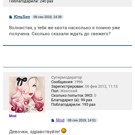
Поблагодарили:
240 раз
С
ЮльSen
09 сен 2019, 14:39
о
о
Волнистая, у тебя же квота насколько я помню уже
б
щ
получена. Сколько сказали ждать до свежего?
е
н
и
е
Супермодератор
Сообщения:
1996
Зарегистрирован:
06 фев 2012, 11:13
Пол:
Женский
Сколько попыток ЭКО:
0
Благодарил (а):
99 раз
Поблагодарили:
195 раз
Mod
С
Mod
09 сен 2019, 14:51
о
о
Девочки, здравствуйте!
б