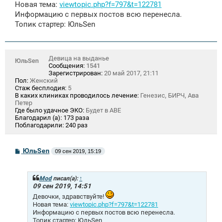
щ
Новая тема:
viewtopic.php?f=797&t=122781
е
Информацию с первых постов всю перенесла.
н
и
Топик стартер: ЮльSen
е
Девица на выданье
ЮльSen
Сообщения:
1541
Зарегистрирован:
20 май 2017, 21:11
Пол:
Женский
Стаж бесплодия:
5
В каких клиниках проводилось лечение:
Генезис, БИРЧ, Ава
Петер
Где было удачное ЭКО:
Будет в АВЕ
Благодарил (а):
173 раза
Поблагодарили:
240 раз
С
ЮльSen
09 сен 2019, 15:19
о
о
б
щ
Mod
писал(а):
↑
е
09 сен 2019, 14:51
н
Девочки, здравствуйте!
и
Новая тема:
viewtopic.php?f=797&t=122781
е
Информацию с первых постов всю перенесла.
Топик стартер: ЮльSen