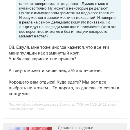
сложно,наверно мало где делают. Думаю в мск в
кулаково точно. Ну может и некоторые ре делают.
Но это с иммунологом грамотным надо советоваться.
И разумеется в зависимости от показаний. И наверно
в реале,на самом деле,мало кому это показано. Но
люди идут на все,ради малыша и получается (хотя это
все вероятности,могло и без иг получится,просто
момент настал)
Ой, Ежуля, мне тоже иногда кажется, что все эти
манипуляции как замкнутый круг.
У тебя ещё кариотип не пришёл?
А тянуть может и кишечник, а/б пила+свечи.
Хорошего вам отдыха! Куда едете? Мы вот все
выбрать не можем... То дорого, то далеко, то сезон к
концу уже.
Последний раз редактировалось
Волнистая17
09 сен 2019, 20:12, всего
редактировалось 1 раз.
Девица на выданье