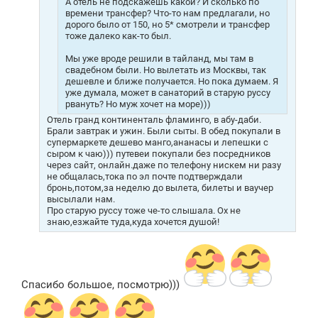
А отель не подскажешь какой? И сколько по
времени трансфер? Что-то нам предлагали, но
дорого было от 150, но 5* смотрели и трансфер
тоже далеко как-то был.
Мы уже вроде решили в тайланд, мы там в
свадебном были. Но вылетать из Москвы, так
дешевле и ближе получается. Но пока думаем. Я
уже думала, может в санаторий в старую руссу
рвануть? Но муж хочет на море)))
Отель гранд континенталь фламинго, в абу-даби.
Брали завтрак и ужин. Были сыты. В обед покупали в
супермаркете дешево манго,ананасы и лепешки с
сыром к чаю))) путевеи покупали без посредников
через сайт, онлайн.даже по телефону нискем ни разу
не общалась,тока по эл почте подтверждали
бронь,потом,за неделю до вылета, билеты и ваучер
высылали нам.
Про старую руссу тоже че-то слышала. Ох не
знаю,езжайте туда,куда хочется душой!
Спасибо большое, посмотрю)))