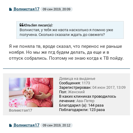
С
Волнистая17
09 сен 2019, 20:09
о
о
б
щ
ЮльSen писал(а):
е
Волнистая, у тебя же квота насколько я помню уже
н
получена. Сколько сказали ждать до свежего?
и
е
Я не поняла тв, вроде сказал, что перенос не раньше
ноября. Но мы же пгд будем делать, да еще и в
отпуск собрались. Поэтому не знаю когда к ТВ пойду.
Девица на выданье
Сообщения:
1173
Зарегистрирован:
04 июн 2017, 13:09
Пол:
Женский
В каких клиниках проводилось
лечение:
Ава-Петер
Благодарил (а):
144 раза
Поблагодарили:
123 раза
Волнистая17
С
Волнистая17
09 сен 2019, 20:12
о
о