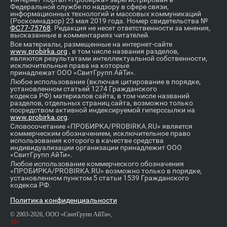
Федеральной службе по надзору в сфере связи,
информационных технологий и массовых коммуникаций
(Роскомнадзор) 23 мая 2019 года. Номер свидетельства №
ФС77-75768
. Редакция не несет ответственности за мнения,
высказанные в комментариях читателей.
Все материалы, размещенные на интернет-сайте
www.probirka.org
, в том числе названия разделов,
являются результатами интеллектуальной собственности,
исключительные права на которые
принадлежат ООО «СвитГрупп АйТи».
Любое использование (включая цитирование в порядке,
установленном статьей 1274 Гражданского
кодекса РФ) материалов сайта, в том числе названий
разделов, отдельных страниц сайта, возможно только
посредством активной индексируемой гиперссылки на
www.probirka.org
.
Словосочетание «ПРОБИРКА/PROBIRKA.RU» является
коммерческим обозначением, исключительное право
использования которого в качестве средства
индивидуализации организации принадлежит ООО
«СвитГрупп АйТи».
Любое использование коммерческого обозначения
«ПРОБИРКА/PROBIRKA.RU» возможно только в порядке,
установленном пунктом 5 статьи 1539 Гражданского
кодекса РФ.
Политика конфиденциальности
© 2003-2026, ООО «СвитГрупп АйТи»,
16+