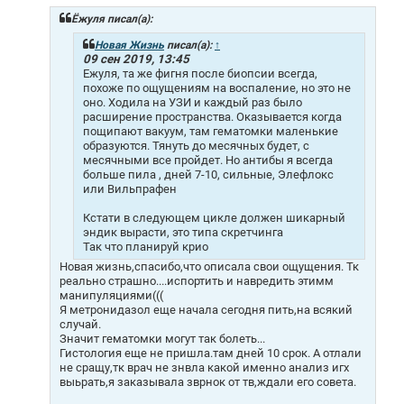
б
щ
Ёжуля писал(а):
е
н
Новая Жизнь
писал(а):
↑
и
09 сен 2019, 13:45
е
Ежуля, та же фигня после биопсии всегда,
похоже по ощущениям на воспаление, но это не
оно. Ходила на УЗИ и каждый раз было
расширение пространства. Оказывается когда
пощипают вакуум, там гематомки маленькие
образуются. Тянуть до месячных будет, с
месячными все пройдет. Но антибы я всегда
больше пила , дней 7-10, сильные, Элефлокс
или Вильпрафен
Кстати в следующем цикле должен шикарный
эндик вырасти, это типа скретчинга
Так что планируй крио
Новая жизнь,спасибо,что описала свои ощущения. Тк
реально страшно....испортить и навредить этимм
манипуляциями(((
Я метронидазол еще начала сегодня пить,на всякий
случай.
Значит гематомки могут так болеть...
Гистология еще не пришла.там дней 10 срок. А отлали
не сращу,тк врач не знвла какой именно анализ игх
выьрать,я заказывала зврнок от тв,ждали его совета.