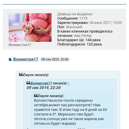
Девица на выданье
Сообщения:
1173
Зарегистрирован:
04 июн 2017, 13:09
Пол:
Женский
В каких клиниках проводилось
лечение:
Ава-Петер
Благодарил (а):
144 раза
Поблагодарили:
123 раза
Волнистая17
С
Волнистая17
09 сен 2019, 22:56
о
о
б
щ
Ёжуля писал(а):
е
н
Волнистая17
писал(а):
↑
и
09 сен 2019, 22:20
е
Ёжуля писал(а):
Волнистая,если после середины
октября,может оаэ рассмотрите? Нам
нравится там. В этом году на 8 дней за 63
слетали в 3*. Морюшко там будет
теплое,солнце уже не такое жаркое,как
летом,но будет жарааа)