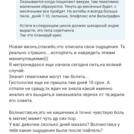
Оказывается когда пощипают вакуум, там гематомки
маленькие образуются. Тянуть до месячных будет, с
месячными все пройдет. Но антибы я всегда больше
пила , дней 7-10, сильные, Элефлокс или Вильпрафен
Кстати в следующем цикле должен шикарный эндик
вырасти, это типа скретчинга
Так что планируй крио
Новая жизнь,спасибо,что описала свои ощущения. Тк
реально страшно....испортить и навредить этимм
манипуляциями(((
Я метронидазол еще начала сегодня пить,на всякий
случай.
Значит гематомки могут так болеть...
Гистология еще не пришла.там дней 10 срок. А
отлали не сращу,тк врач не знвла какой именно
анализ игх выьрать,я заказывала зврнок от тв,ждали
его совета.
Волнистая,не,это не кишечник.я точно чувствую боль
в матке( мажет чуть др сих пор.
У вас девочки сколько дней мазало? Волнистая,а у
тебя какие ощущения были после пайпель?