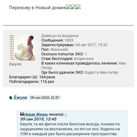
о
Перехожу в Новый домик
б
щ
е
н
и
е
Девица на выданье
Сообщения:
1033
Зарегистрирован:
04 авг 2017, 19:32
Пол:
Женский
Сколько попыток ЭКО:
1
Стаж бесплодия:
вторичное
В каких клиниках проводилось лечение:
Ава-
Ёжуля
Петер
Где было удачное ЭКО:
Будет в Ава-петер
Благодарил (а):
164 раза
Поблагодарили:
116 раз
С
Ёжуля
09 сен 2019, 21:37
о
о
б
щ
Новая Жизнь
писал(а):
↑
е
09 сен 2019, 13:45
н
Ежуля, та же фигня после биопсии всегда, похоже по
и
ощущениям на воспаление, но это не оно. Ходила на
е
УЗИ и каждый раз было расширение пространства.