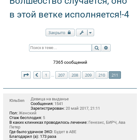
Волшебство случается, оно
в этой ветке исполняется!-4
Закрыто
Поиск
Расширенный п
7365 сообщений
Страница
211
из
211
1
207
208
209
210
211
…
Пред.
Девица на выданье
ЮльSen
Сообщения:
1541
Зарегистрирован:
20 май 2017, 21:11
Пол:
Женский
Стаж бесплодия:
5
В каких клиниках проводилось лечение:
Генезис, БИРЧ, Ава
Петер
Где было удачное ЭКО:
Будет в АВЕ
Благодарил (а):
173 раза