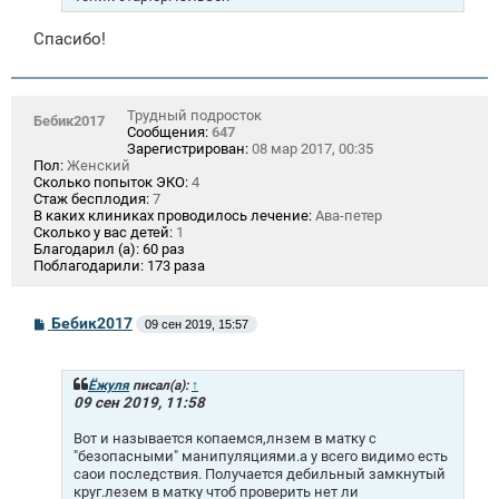
Спасибо!
Трудный подросток
Бебик2017
Сообщения:
647
Зарегистрирован:
08 мар 2017, 00:35
Пол:
Женский
Сколько попыток ЭКО:
4
Стаж бесплодия:
7
В каких клиниках проводилось лечение:
Ава-петер
Сколько у вас детей:
1
Благодарил (а):
60 раз
Поблагодарили:
173 раза
С
Бебик2017
09 сен 2019, 15:57
о
о
б
щ
Ёжуля
писал(а):
↑
е
09 сен 2019, 11:58
н
и
Вот и называется копаемся,лнзем в матку с
е
"безопасными" манипуляциями.а у всего видимо есть
саои последствия. Получается дебильный замкнутый
круг.лезем в матку чтоб проверить нет ли