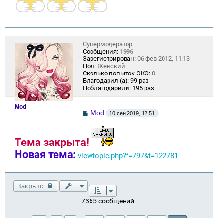
Супермодератор
Сообщения:
1996
Зарегистрирован:
06 фев 2012, 11:13
Пол:
Женский
Сколько попыток ЭКО:
0
Благодарил (а):
99 раз
Поблагодарили:
195 раз
Mod
С
Mod
10 сен 2019, 12:51
о
о
б
щ
Тема закрыта!
е
Новая тема:
н
viewtopic.php?f=797&t=122781
и
е
Закрыто
7365 сообщений