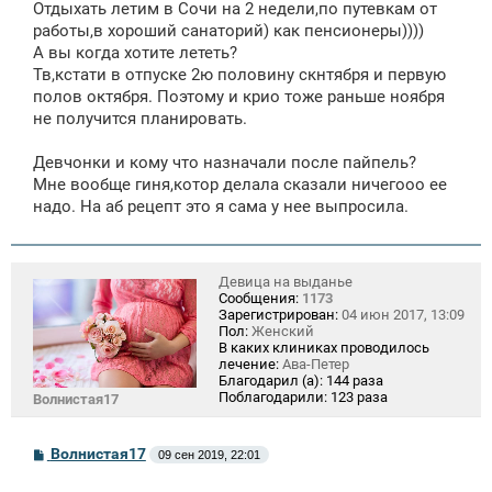
Отдыхать летим в Сочи на 2 недели,по путевкам от
работы,в хороший санаторий) как пенсионеры))))
А вы когда хотите лететь?
Тв,кстати в отпуске 2ю половину скнтября и первую
полов октября. Поэтому и крио тоже раньше ноября
не получится планировать.
Девчонки и кому что назначали после пайпель?
Мне вообще гиня,котор делала сказали ничегооо ее
надо. На аб рецепт это я сама у нее выпросила.
Девица на выданье
Сообщения:
1173
Зарегистрирован:
04 июн 2017, 13:09
Пол:
Женский
В каких клиниках проводилось
лечение:
Ава-Петер
Благодарил (а):
144 раза
Поблагодарили:
123 раза
Волнистая17
С
Волнистая17
09 сен 2019, 22:01
о
о