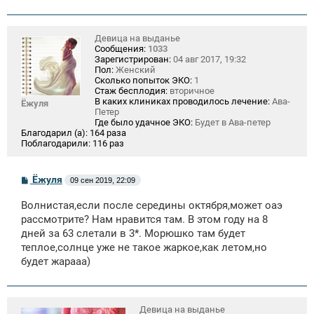
Девица на выданье
Сообщения:
1033
Зарегистрирован:
04 авг 2017, 19:32
Пол:
Женский
Сколько попыток ЭКО:
1
Стаж бесплодия:
вторичное
В каких клиниках проводилось лечение:
Ава-
Ёжуля
Петер
Где было удачное ЭКО:
Будет в Ава-петер
Благодарил (а):
164 раза
Поблагодарили:
116 раз
С
Ёжуля
09 сен 2019, 22:09
о
о
Волнистая,если после середины октября,может оаэ
б
щ
рассмотрите? Нам нравится там. В этом году на 8
е
дней за 63 слетали в 3*. Морюшко там будет
н
теплое,солнце уже не такое жаркое,как летом,но
и
е
будет жарааа)
Девица на выданье