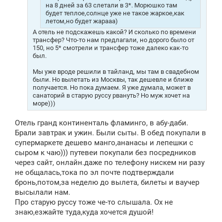
на 8 дней за 63 слетали в 3*. Морюшко там
будет теплое,солнце уже не такое жаркое,как
летом,но будет жарааа)
А отель не подскажешь какой? И сколько по времени
трансфер? Что-то нам предлагали, но дорого было от
150, но 5* смотрели и трансфер тоже далеко как-то
был.
Мы уже вроде решили в тайланд, мы там в свадебном
были. Но вылетать из Москвы, так дешевле и ближе
получается. Но пока думаем. Я уже думала, может в
санаторий в старую руссу рвануть? Но муж хочет на
море)))
Отель гранд континенталь фламинго, в абу-даби.
Брали завтрак и ужин. Были сыты. В обед покупали в
супермаркете дешево манго,ананасы и лепешки с
сыром к чаю))) путевеи покупали без посредников
через сайт, онлайн.даже по телефону нискем ни разу
не общалась,тока по эл почте подтверждали
бронь,потом,за неделю до вылета, билеты и ваучер
высылали нам.
Про старую руссу тоже че-то слышала. Ох не
знаю,езжайте туда,куда хочется душой!