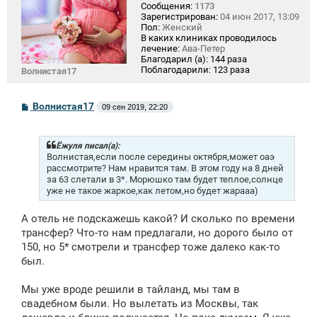
Сообщения:
1173
Зарегистрирован:
04 июн 2017, 13:09
Пол:
Женский
В каких клиниках проводилось
лечение:
Ава-Петер
Благодарил (а):
144 раза
Поблагодарили:
123 раза
Волнистая17
С
Волнистая17
09 сен 2019, 22:20
о
о
б
щ
Ёжуля писал(а):
е
Волнистая,если после середины октября,может оаэ
н
рассмотрите? Нам нравится там. В этом году на 8 дней
и
за 63 слетали в 3*. Морюшко там будет теплое,солнце
е
уже не такое жаркое,как летом,но будет жарааа)
А отель не подскажешь какой? И сколько по времени
трансфер? Что-то нам предлагали, но дорого было от
150, но 5* смотрели и трансфер тоже далеко как-то
был.
Мы уже вроде решили в тайланд, мы там в
свадебном были. Но вылетать из Москвы, так