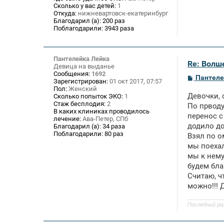
Сколько у вас детей:
1
Откуда:
нижневартовск-екатеринбург
Благодарил (а):
200 раз
Поблагодарили:
3943 раза
Пантелейка Лейка
Re: Волше
Девица на выданье
Сообщения:
1692
С
Пантеле
Зарегистрирован:
01 окт 2017, 07:57
о
Пол:
Женский
о
Девочки, 
Сколько попыток ЭКО:
1
б
Стаж бесплодия:
2
щ
По прводу
В каких клиниках проводилось
е
перенос с
лечение:
Ава-Петер, СПб
н
додило до
и
Благодарил (а):
34 раза
е
Поблагодарили:
80 раз
Взял по о
мы поехал
мы к нему
будем бла
Считаю, ч
можно!!! 
Последний ра