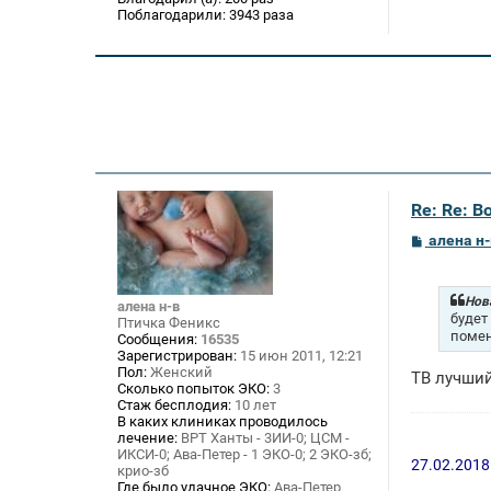
Поблагодарили:
3943 раза
Re: Re: В
С
алена н-
о
о
б
щ
Нов
алена н-в
е
будет 
Птичка Феникс
н
помен
Сообщения:
16535
и
Зарегистрирован:
15 июн 2011, 12:21
е
Пол:
Женский
ТВ лучший
Сколько попыток ЭКО:
3
Стаж бесплодия:
10 лет
В каких клиниках проводилось
лечение:
ВРТ Ханты - 3ИИ-0; ЦСМ -
ИКСИ-0; Ава-Петер - 1 ЭКО-0; 2 ЭКО-зб;
27.02.2018
крио-зб
Где было удачное ЭКО:
Ава-Петер