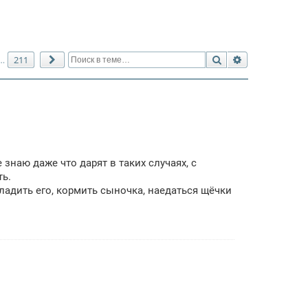
Поиск
Расширенный 
211
…
След.
 знаю даже что дарят в таких случаях, с
ть.
наладить его, кормить сыночка, наедаться щёчки