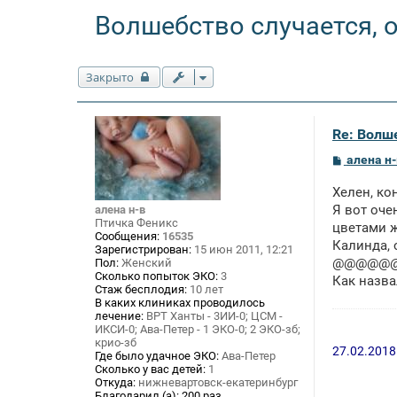
Волшебство случается, о
Закрыто
Re: Волше
С
алена н-
о
о
Хелен, ко
б
щ
Я вот оче
алена н-в
е
Птичка Феникс
цветами ж
н
Сообщения:
16535
Калинда, 
и
Зарегистрирован:
15 июн 2011, 12:21
е
@@@@@
Пол:
Женский
Сколько попыток ЭКО:
3
Как назв
Стаж бесплодия:
10 лет
В каких клиниках проводилось
лечение:
ВРТ Ханты - 3ИИ-0; ЦСМ -
ИКСИ-0; Ава-Петер - 1 ЭКО-0; 2 ЭКО-зб;
крио-зб
27.02.2018
Где было удачное ЭКО:
Ава-Петер
Сколько у вас детей:
1
Откуда:
нижневартовск-екатеринбург
Благодарил (а):
200 раз