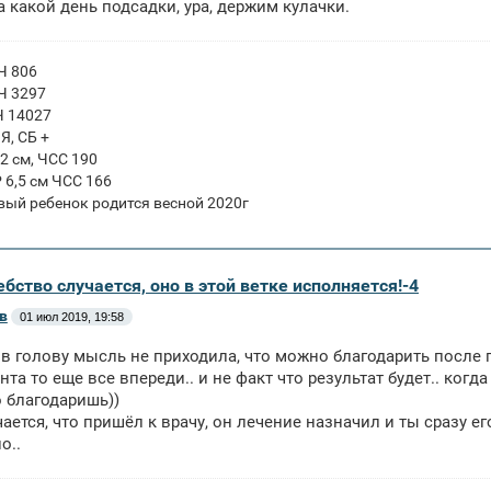
а какой день подсадки, ура, держим кулачки.
ГЧ 806
ГЧ 3297
Ч 14027
ПЯ, СБ +
 2 см, ЧСС 190
Р 6,5 см ЧСС 166
вый ребенок родится весной 2020г
бство случается, оно в этой ветке исполняется!-4
в
01 июл 2019, 19:58
в голову мысль не приходила, что можно благодарить после пе
та то еще все впереди.. и не факт что результат будет.. когда
 благодаришь))
чается, что пришёл к врачу, он лечение назначил и ты сразу е
о..