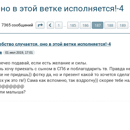
но в этой ветке исполняется!-4
Страница
187
из
211
7365 сообщений
1
185
186
187
188
189
…
Пред.
бство случается, оно в этой ветке исполняется!-4
в
01 июл 2019, 17:01
нечео подавай, если есть желание и силы.
нь хочу приехать с сыном в СПб и поблагодарить тв. Правда не
е не придешь)) фотку да, но и презент какой то хочется сдела
ох уж это гв!) Сама как вспомню, так вздрогну)) скорее тебе 
@@@@@@@
али малыша?