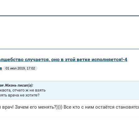
олшебство случается, оно в этой ветке исполняется!-4
в
01 июл 2019, 17:02
ая Жизнь писал(а):
квота, отчего ж не взять
ять врача не хотите?
 врач! Зачем его менять?)))) Все кто с ним остаётся становят