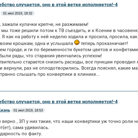
бство случается, оно в этой ветке исполняется!-4
01 июл 2019, 18:32
 зажали кулачки крепче, не разжимаем!
, мы тоже решили потом к ТВ съездить, и к Ксении в часовенк
. Я как на работу к ней неделю ходила и просила, просила, ка
своим крошкам, одна и услышала
теперь проказничает!
оем городе, и ги по беременности букетом цветов и конфетам
были рады, что старания увенчались успехом!
твительно старается снизить расходы, все пункции проводил к
и вернули, раз не оплодотворились. Всегда пояснял, какие м
транно слышать про конвертики в клинике...
бство случается, оно в этой ветке исполняется!-4
Жизнь
01 июл 2019, 18:53
е верно , ЗП у них такие, что наши конвертики уж точно роли 
(ет), сама удивилась.
одарность по факту.