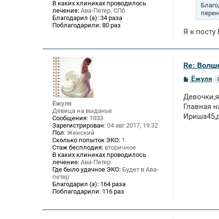
В каких клиниках проводилось
е
Благо
лечение:
Ава-Петер, СПб
н
перен
и
Благодарил (а):
34 раза
е
Поблагодарили:
80 раз
Я к посту
Re: Волше
С
Ёжуля
о
о
Девочки,я
б
Ёжуля
щ
Главная н
Девица на выданье
е
Ириша45,д
Сообщения:
1033
н
Зарегистрирован:
04 авг 2017, 19:32
и
Пол:
Женский
е
Сколько попыток ЭКО:
1
Стаж бесплодия:
вторичное
В каких клиниках проводилось
лечение:
Ава-Петер
Где было удачное ЭКО:
Будет в Ава-
петер
Благодарил (а):
164 раза
Поблагодарили:
116 раз