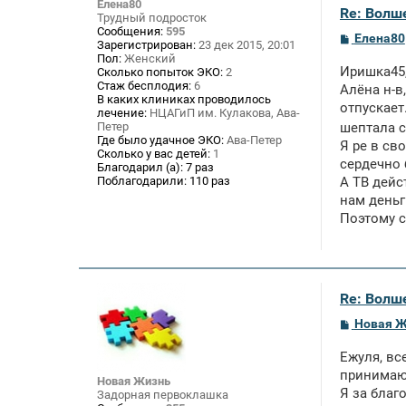
Елена80
Re: Волше
Трудный подросток
Сообщения:
595
С
Елена80
Зарегистрирован:
23 дек 2015, 20:01
о
Пол:
Женский
о
Иришка45,
Сколько попыток ЭКО:
2
б
Стаж бесплодия:
6
щ
Алёна н-в
В каких клиниках проводилось
е
отпускает
лечение:
НЦАГиП им. Кулакова, Ава-
н
и
Петер
шептала 
е
Где было удачное ЭКО:
Ава-Петер
Я ре в св
Сколько у вас детей:
1
сердечно 
Благодарил (а):
7 раз
Поблагодарили:
110 раз
А ТВ дейс
нам деньг
Поэтому с
Re: Волше
С
Новая 
о
о
Ежуля, вс
б
щ
принимают
Новая Жизнь
е
Я за благ
Задорная первоклашка
н