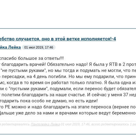
бство случается, оно в этой ветке исполняется!-4
йка Лейка
01 июл 2019, 17:46
спасибо большое за ответы!!!
 благодарить врачей! Обязательно надо! Я была у ЯТВ в 2 пр
 "не пустыми руками", но мы тогда и подумать не могли, что п
 пересадки, на 4 день погибли. Но мы ему подарили, что прине
мс, когда в то время он работал только платно. Я была одна и
и с "пустыми руками", подумали, если перенос будет обязател
 полетим благодарить за наше счастье. И сейчас у меня 37 нед
годарить пока особо не думаю, но есть идеи!
то РЕ можно и надо благодарить на этапе переноса (вернее по
Дальше уже дело за нами и врачами которые ведут беременно
з редактировалось
Пантелейка Лейка
01 июл 2019, 17:46, всего редактировалось 1 ра