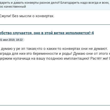
дарить и давать конверты разное дело!! Благодарить надо всегда и всех, 
ос качественный
 Ежули! Без мысли о конвертах.
бство случается, оно в этой ветке исполняется!-4
01 июл 2019, 18:22
 думаю у ре зп такая,что о каких-то конвертах они не думают.
аграда для них-это беременности и роды! Думаю они от этого 
ержим кулачища на вашу позднюю имплантацию! Растёт же! Б