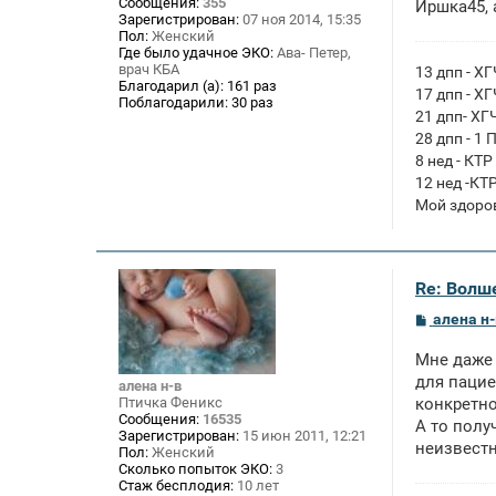
Сообщения:
355
Иршка45, 
и
Зарегистрирован:
07 ноя 2014, 15:35
е
Пол:
Женский
Где было удачное ЭКО:
Ава- Петер,
врач КБА
13 дпп - Х
Благодарил (а):
161 раз
17 дпп - Х
Поблагодарили:
30 раз
21 дпп- ХГ
28 дпп - 1 
8 нед - КТР
12 нед -КТ
Мой здоро
Re: Волше
С
алена н-
о
о
Мне даже 
б
щ
для пациен
алена н-в
е
Птичка Феникс
конкретно
н
Сообщения:
16535
А то полу
и
Зарегистрирован:
15 июн 2011, 12:21
е
неизвестн
Пол:
Женский
Сколько попыток ЭКО:
3
Стаж бесплодия:
10 лет