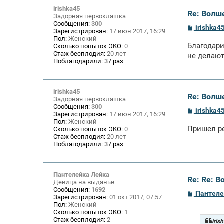
irishka45
Re: Волше
Задорная первоклашка
Сообщения:
300
С
irishka4
Зарегистрирован:
17 июн 2017, 16:29
о
Пол:
Женский
о
Благодари
Сколько попыток ЭКО:
0
б
Стаж бесплодия:
20 лет
щ
не делаю
Поблагодарили:
37 раз
е
н
и
е
irishka45
Re: Волше
Задорная первоклашка
Сообщения:
300
С
irishka4
Зарегистрирован:
17 июн 2017, 16:29
о
Пол:
Женский
о
Пришел ре
Сколько попыток ЭКО:
0
б
Стаж бесплодия:
20 лет
щ
Поблагодарили:
37 раз
е
н
и
е
Пантелейка Лейка
Re: Re: В
Девица на выданье
Сообщения:
1692
С
Пантеле
Зарегистрирован:
01 окт 2017, 07:57
о
Пол:
Женский
о
Сколько попыток ЭКО:
1
б
Стаж бесплодия:
2
щ
iris