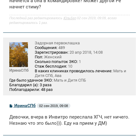
начнется а она в командировке? Может другой Ре
е
начнет стиму?
н
и
е
Последний раз редактировалось
ЮльSen
02 сен 2019, 09:09, всего
редактировалось 1 раз.
Задорная первоклашка
Сообщения:
489
Зарегистрирован:
20 апр 2018, 14:08
Пол:
Женский
Сколько попыток ЭКО:
1
Стаж бесплодия:
10
ИринаСПб
В каких клиниках проводилось лечение:
Мать и
Дитя СПб, Ава
Где было удачное ЭКО:
Мать и Дитя СПБ
Благодарил (а):
3 раза
Поблагодарили:
48 раз
С
ИринаСПб
02 сен 2019, 09:08
о
о
Девочки, вчера в Инвитро переслала ХГЧ, нет ничего.
б
щ
Незнаю что это было))). Еду на прием у ДМ)
е
н
и