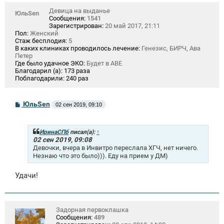
е
Девица на выданье
ЮльSen
Сообщения:
1541
Зарегистрирован:
20 май 2017, 21:11
Пол:
Женский
Стаж бесплодия:
5
В каких клиниках проводилось лечение:
Генезис, БИРЧ, Ава
Петер
Где было удачное ЭКО:
Будет в АВЕ
Благодарил (а):
173 раза
Поблагодарили:
240 раз
С
ЮльSen
02 сен 2019, 09:10
о
о
б
щ
ИринаСПб
писал(а):
↑
е
02 сен 2019, 09:08
н
Девочки, вчера в Инвитро переслала ХГЧ, нет ничего.
и
Незнаю что это было))). Еду на прием у ДМ)
е
Удачи!
Задорная первоклашка
Сообщения:
489