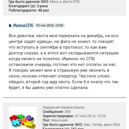
Где было удачное ЭКО:
Мать и Дитя СПБ
Благодарил (а):
3 раза
Поблагодарили:
48 раз
С
ИринаСПб
02 сен 2019, 13:50
о
о
Все девочки, квота моя переехала на декабрь, на кол
б
щ
центре сидят курицы, ни фига не знают, то говорят
е
что вступать в сентябре в протокол, то как вам
н
доктор сказал, а в итоге вот складываются ситуации
и
е
когда ничего не понятно. Именно по СПБ
остановили очередь, потомо что нет оплаты за нас.
Я говорю, может мне в страховую уже звонить в
свою, незнаю отвечает оператор. Честное слово
обидно, второй год жду квоту. Если б я знала что так
будет, я бы давно уже платно сделала.
Задорная первоклашка
Сообщения:
355
Зарегистрирован:
07 ноя 2014, 15:35
Пол:
Женский
Где было удачное ЭКО:
Ава- Петер, врач КБА
Благодарил (а):
161 раз