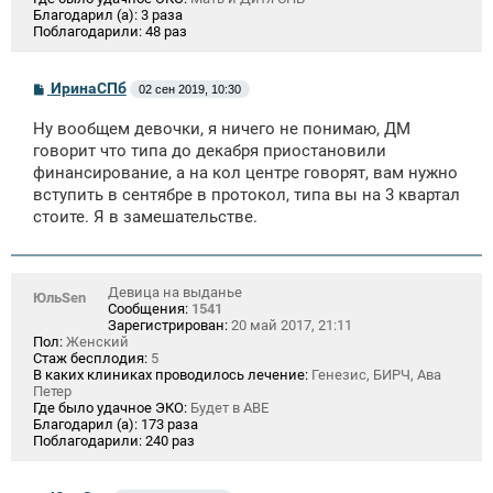
Благодарил (а):
3 раза
Поблагодарили:
48 раз
С
ИринаСПб
02 сен 2019, 10:30
о
о
Ну вообщем девочки, я ничего не понимаю, ДМ
б
щ
говорит что типа до декабря приостановили
е
финансирование, а на кол центре говорят, вам нужно
н
вступить в сентябре в протокол, типа вы на 3 квартал
и
е
стоите. Я в замешательстве.
Девица на выданье
ЮльSen
Сообщения:
1541
Зарегистрирован:
20 май 2017, 21:11
Пол:
Женский
Стаж бесплодия:
5
В каких клиниках проводилось лечение:
Генезис, БИРЧ, Ава
Петер
Где было удачное ЭКО:
Будет в АВЕ
Благодарил (а):
173 раза
Поблагодарили:
240 раз