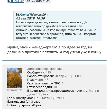
С
ЮльSen
02 сен 2019, 11:03
о
о
б
щ
ИринаСПб
писал(а):
↑
е
02 сен 2019, 10:30
н
Ну вообщем девочки, я ничего не понимаю, ДМ
и
говорит что типа до декабря приостановили
е
финансирование, а на кол центре говорят, вам нужно
вступить в сентябре в протокол, типа вы на 3 квартал
стоите. Я в замешательстве.
Ирина, звони менеджеру ОМС, по идее за год ты
должна в протокол вступить. А год у тебя уже к концу
Задорная первоклашка
Сообщения:
489
Зарегистрирован:
20 апр 2018, 14:08
Пол:
Женский
Сколько попыток ЭКО:
1
Стаж бесплодия:
10
ИринаСПб
В каких клиниках проводилось лечение:
Мать и
Дитя СПб, Ава
Где было удачное ЭКО:
Мать и Дитя СПБ
Благодарил (а):
3 раза
Поблагодарили:
48 раз