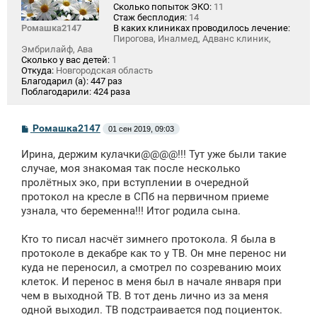
Сколько попыток ЭКО:
11
Стаж бесплодия:
14
Ромашка2147
В каких клиниках проводилось лечение:
Пирогова, Иналмед, Адванс клиник,
Эмбрилайф, Ава
Сколько у вас детей:
1
Откуда:
Новгородская область
Благодарил (а):
447 раз
Поблагодарили:
424 раза
С
Ромашка2147
01 сен 2019, 09:03
о
о
Ирина, держим кулачки@@@@!!! Тут уже были такие
б
щ
случае, моя знакомая так после несколько
е
пролётных эко, при вступлении в очередной
н
протокол на кресле в СПб на первичном приеме
и
е
узнала, что беременна!!! Итог родила сына.
Кто то писал насчёт зимнего протокола. Я была в
протоколе в декабре как то у ТВ. Он мне перенос ни
куда не переносил, а смотрел по созреванию моих
клеток. И перенос в меня был в начале января при
чем в выходной ТВ. В тот день лично из за меня
одной выходил. ТВ подстраивается под поциенток.