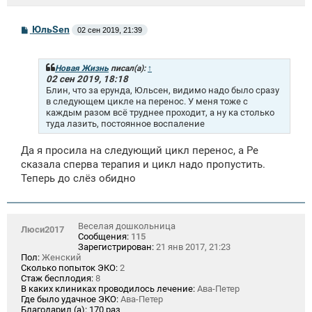
С
ЮльSen
02 сен 2019, 21:39
о
о
б
щ
Новая Жизнь
писал(а):
↑
е
02 сен 2019, 18:18
н
Блин, что за ерунда, Юльсен, видимо надо было сразу
и
в следующем цикле на перенос. У меня тоже с
е
каждым разом всё труднее проходит, а ну ка столько
туда лазить, постоянное воспаление
Да я просила на следующий цикл перенос, а Ре
сказала сперва терапия и цикл надо пропустить.
Теперь до слёз обидно
Веселая дошкольница
Люси2017
Сообщения:
115
Зарегистрирован:
21 янв 2017, 21:23
Пол:
Женский
Сколько попыток ЭКО:
2
Стаж бесплодия:
8
В каких клиниках проводилось лечение:
Ава-Петер
Где было удачное ЭКО:
Ава-Петер
Благодарил (а):
170 раз