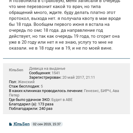
Я позвонила в страховую, меня записали в очередь
что мне перезвонит какой то врач, но типа
обращений много, ждите. буду делать платно этот
протокол, выхода нет. я получала квоту в мае вроде
бы 18 года. Вообщем первого июня я встала на
очередь по омс 18 года. да направление год
действует, но так как очередь 19 года, то сгорит она
уже в 20 году или нет я не знаю, услугу то мне не
оказали. не в 18 году ни в 19, и не по моей вине.
Девица на выданье
ЮльSen
Сообщения:
1541
Зарегистрирован:
20 май 2017, 21:11
Пол:
Женский
Стаж бесплодия:
5
В каких клиниках проводилось лечение:
Генезис, БИРЧ, Ава
Петер
Где было удачное ЭКО:
Будет в АВЕ
Благодарил (а):
173 раза
Поблагодарили:
240 раз
С
ЮльSen
02 сен 2019, 15:37
о
о