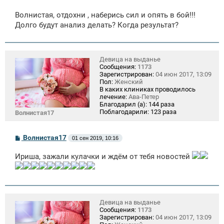
Волнистая, отдохни , наберись сил и опять в бой!!!
Долго будут анализ делать? Когда результат?
Девица на выданье
Сообщения:
1173
Зарегистрирован:
04 июн 2017, 13:09
Пол:
Женский
В каких клиниках проводилось
лечение:
Ава-Петер
Благодарил (а):
144 раза
Поблагодарили:
123 раза
Волнистая17
С
Волнистая17
01 сен 2019, 10:16
о
о
Ириша, зажали кулачки и ждём от тебя новостей
б
щ
е
н
и
е
Девица на выданье
Сообщения:
1173
Зарегистрирован:
04 июн 2017, 13:09