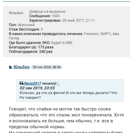
Девица на выданье
ЮльSen
Сообщения:
1541
Зарегистрирован:
20 май 2017, 21:11
Пол:
Женский
Стаж бесплодия:
5
В каких клиниках проводилось лечение:
Генезис, БИРЧ, Ава
Петер
Где было удачное ЭКО:
Будет в АВЕ
Благодарил (а):
173 раза
Поблагодарили:
240 раз
С
ЮльSen
03 сен 2019, 08:36
о
о
б
щ
Люси2017
писал(а):
↑
е
02 сен 2019, 23:55
н
Юльсен, да что за фигня! И что же теперь делать? Что
и
Ре говорит?
е
Говорит, что спайки не могли так быстро снова
образоваться, что это спазм, мол понервнячала. Хотя
я волновалась не больше, чем обычно, т.е. все в
пределах обычной нормы.
На следующей неделе в среду снова катетером будет