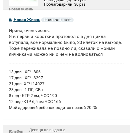
Поблагодарили:
30 раз
Новая Жизнь
С
Новая Жизнь
02 сен 2019, 14:16
о
о
Ирина, очень жаль.
б
щ
Я в первый короткий протокол с 5 дня цикла
е
вступала, все нормально было, 20 клеток на выходе.
н
Тоже переживала не поздно ли, сказали с моими
и
е
яичниками можно ни о чем не волноваться
13 дпп - ХГЧ 806
17 дпп - ХГЧ 3297
21 дпп- ХГЧ 14027
28 дпп - 1 ПЯ, СБ +
8 нед - КТР 2 см, ЧСС 190
12 нед -КТР 6,5 см ЧСС 166
Мой здоровый ребенок родится весной 2020г
Девица на выданье
ЮльSen