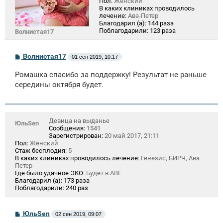
Пол:
Женский
В каких клиниках проводилось
лечение:
Ава-Петер
Благодарил (а):
144 раза
Поблагодарили:
123 раза
Волнистая17
С
Волнистая17
01 сен 2019, 10:17
о
о
Ромашка спасибо за поддержку! Результат не раньше
б
щ
середины октября будет.
е
н
и
е
Девица на выданье
ЮльSen
Сообщения:
1541
Зарегистрирован:
20 май 2017, 21:11
Пол:
Женский
Стаж бесплодия:
5
В каких клиниках проводилось лечение:
Генезис, БИРЧ, Ава
Петер
Где было удачное ЭКО:
Будет в АВЕ
Благодарил (а):
173 раза
Поблагодарили:
240 раз
С
ЮльSen
02 сен 2019, 09:07
о