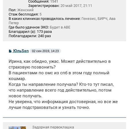
Сообщения:
1541
Зарегистрирован:
20 май 2017, 21:11
Пол:
Женский
Стаж бесплодия:
5
В каких клиниках проводилось лечение:
Генезис, БИРЧ, Ава
Петер
Где было удачное ЭКО:
Будет в АВЕ
Благодарил (а):
173 раза
Поблагодарили:
240 раз
С
ЮльSen
02 сен 2019, 14:23
о
о
Ирина, как обидно, ужас. Может действительно в
б
щ
страховую позвонить?
е
В пациентами по омс из спб в этом году полный
н
кошмар.
и
е
Когда ты направление получала? Кто-то тут писал,
что направление всего год действительно, потом
новое получать.
Не уверена, что информация достоверная, но все же
лучше подстраховаться и узнать точно.
Задорная первоклашка