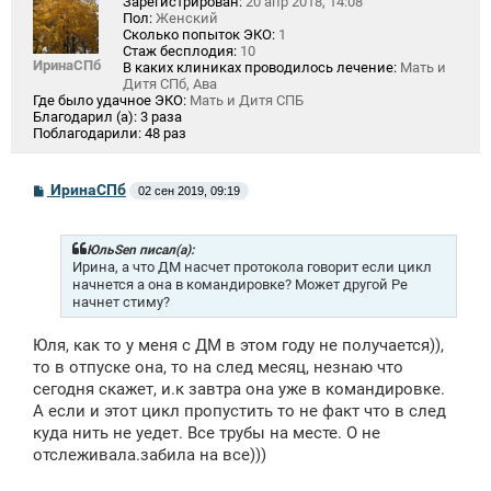
Зарегистрирован:
20 апр 2018, 14:08
Пол:
Женский
Сколько попыток ЭКО:
1
Стаж бесплодия:
10
ИринаСПб
В каких клиниках проводилось лечение:
Мать и
Дитя СПб, Ава
Где было удачное ЭКО:
Мать и Дитя СПБ
Благодарил (а):
3 раза
Поблагодарили:
48 раз
С
ИринаСПб
02 сен 2019, 09:19
о
о
б
щ
ЮльSen писал(а):
е
Ирина, а что ДМ насчет протокола говорит если цикл
н
начнется а она в командировке? Может другой Ре
и
начнет стиму?
е
Юля, как то у меня с ДМ в этом году не получается)),
то в отпуске она, то на след месяц, незнаю что
сегодня скажет, и.к завтра она уже в командировке.
А если и этот цикл пропустить то не факт что в след
куда нить не уедет. Все трубы на месте. О не
отслеживала.забила на все)))