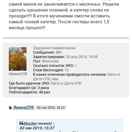
самой мазня не заканчивается с месячных. Решили
сделать орошение плазмой, и катетер снова не
проходит!!! В итоге мучениями смогли вставить
самый тонкий катетер. После гистеры всего 1,5
месяца прошло!!!
Задорная первоклашка
Сообщения:
489
Зарегистрирован:
20 апр 2018, 14:08
Пол:
Женский
Сколько попыток ЭКО:
1
Стаж бесплодия:
10
ИринаСПб
В каких клиниках проводилось лечение:
Мать и
Дитя СПб, Ава
Где было удачное ЭКО:
Мать и Дитя СПБ
Благодарил (а):
3 раза
Поблагодарили:
48 раз
С
ИринаСПб
02 сен 2019, 16:13
о
о
б
щ
ЮльSen
писал(а):
↑
е
02 сен 2019, 15:37
н