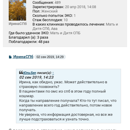
Сообщения:
489
Зарегистрирован:
20 апр 2018, 14:08
Пол:
Женский
Сколько попыток ЭКО:
1
Стаж бесплодия:
10
ИринаСПб
В каких клиниках проводилось лечение:
Мать и
Дитя СПб, Ава
Где было удачное ЭКО:
Мать и Дитя СПБ
Благодарил (а):
3 раза
Поблагодарили:
48 раз
С
ИринаСПб
02 сен 2019, 14:29
о
о
б
щ
ЮльSen
писал(а):
↑
е
02 сен 2019, 14:23
н
Ирина, как обидно, ужас. Может действительно в
и
страховую позвонить?
е
В пациентами по омс из спб в этом году полный
кошмар.
Когда ты направление получала? Кто-то тут писал, что
направление всего год действительно, потом новое
получать.
Не уверена, что информация достоверная, но все же
лучше подстраховаться и узнать точно.