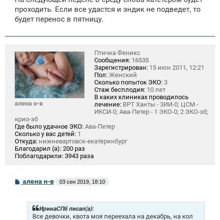
проходить. Если все удастся и эндик не подведет, то
будет перенос в пятницу.
Птичка Феникс
Сообщения:
16535
Зарегистрирован:
15 июн 2011, 12:21
Пол:
Женский
Сколько попыток ЭКО:
3
Стаж бесплодия:
10 лет
В каких клиниках проводилось
алена н-в
лечение:
ВРТ Ханты - 3ИИ-0; ЦСМ -
ИКСИ-0; Ава-Петер - 1 ЭКО-0; 2 ЭКО-зб;
крио-зб
Где было удачное ЭКО:
Ава-Петер
Сколько у вас детей:
1
Откуда:
нижневартовск-екатеринбург
Благодарил (а):
200 раз
Поблагодарили:
3943 раза
С
алена н-в
03 сен 2019, 18:10
о
о
б
щ
ИринаСПб писал(а):
е
Все девочки, квота моя переехала на декабрь, на кол