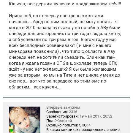
о
Юльсен, все держим кулачки и поддерживаем тебя!!!
б
щ
е
Ирина спб, вот теперь у вас хрень с квотами
н
началась... бред по ним полный, не могу понять - я
и
е
когда в 2010 начала путь эко у на по обл в АВу были
очереди для иногородних по три года я ждала квоту,
а спб успевали по три раза в год. В этом году у нас
всех бесплодных обзванивают ( и мне с нашего
минздрава позвонили) , что типо с области в Аву
очереди нет, не хотите ли съездить. Блин как так-
когда я ждала годами СПб в шоколаде, теперь СПб
ждёт - у нас нет желающих? Я бы была желающим
уже за вторым, но мы на Тите и нет цикла у меня до
сих пор... вот что за парадокс по этим омс по
областям... как качели...
Впервые замужем
Сообщения:
2316
Зарегистрирован:
19 май 2017, 20:52
Пол:
Женский
Сколько попыток ЭКО:
4
В каких клиниках проводилось лечение: