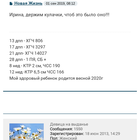
С
Новая Жизнь
01 сен 2019, 08:12
о
о
Ирина, держим кулачки, чтоб это было оно!!!
б
щ
е
н
и
е
13 дпп - ХГЧ 806
17 дпп - ХГЧ 3297
21 дпп- ХГЧ 14027
28 дпп - 1 ПЯ, СБ +
8 нед - КТР 2 см, ЧСС 190
12 нед -КТР 6,5 см ЧСС 166
Мой здоровый ребенок родится весной 2020г
Девица на выданье
Сообщения:
1550
Зарегистрирован:
18 июн 2013, 14:29
Пол:
Женский