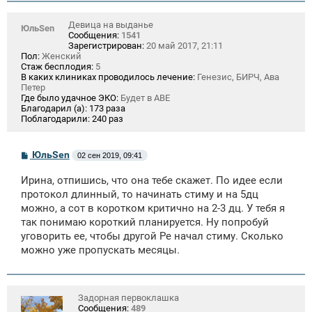
Девица на выданье
ЮльSen
Сообщения:
1541
Зарегистрирован:
20 май 2017, 21:11
Пол:
Женский
Стаж бесплодия:
5
В каких клиниках проводилось лечение:
Генезис, БИРЧ, Ава
Петер
Где было удачное ЭКО:
Будет в АВЕ
Благодарил (а):
173 раза
Поблагодарили:
240 раз
С
ЮльSen
02 сен 2019, 09:41
о
о
Ирина, отпишись, что она тебе скажет. По идее если
б
щ
протокол длинный, то начинать стиму и на 5дц
е
можно, а сот в коротком критично на 2-3 дц. У тебя я
н
так понимаю короткий планируется. Ну попробуй
и
е
уговорить ее, чтобы другой Ре начал стиму. Сколько
можно уже пропускать месяцы.
Задорная первоклашка
Сообщения:
489