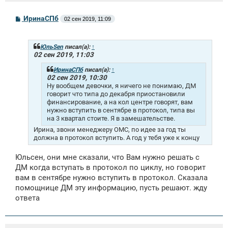
С
ИринаСПб
02 сен 2019, 11:09
о
о
б
щ
ЮльSen
писал(а):
↑
е
02 сен 2019, 11:03
н
и
ИринаСПб
писал(а):
↑
е
02 сен 2019, 10:30
Ну вообщем девочки, я ничего не понимаю, ДМ
говорит что типа до декабря приостановили
финансирование, а на кол центре говорят, вам
нужно вступить в сентябре в протокол, типа вы
на 3 квартал стоите. Я в замешательстве.
Ирина, звони менеджеру ОМС, по идее за год ты
должна в протокол вступить. А год у тебя уже к концу
Юльсен, они мне сказали, что Вам нужно решать с
ДМ когда вступать в протокол по циклу, но говорит
вам в сентябре нужно вступить в протокол. Сказала
помощнице ДМ эту информацию, пусть решают. жду
ответа