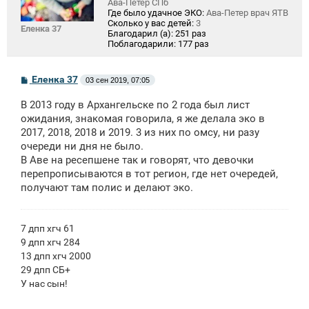
Ава-Петер СПб
Где было удачное ЭКО:
Ава-Петер врач ЯТВ
Сколько у вас детей:
3
Еленка 37
Благодарил (а):
251 раз
Поблагодарили:
177 раз
С
Еленка 37
03 сен 2019, 07:05
о
о
В 2013 году в Архангельске по 2 года был лист
б
щ
ожидания, знакомая говорила, я же делала эко в
е
2017, 2018, 2018 и 2019. 3 из них по омсу, ни разу
н
очереди ни дня не было.
и
е
В Аве на ресепшене так и говорят, что девочки
перепрописываются в тот регион, где нет очередей,
получают там полис и делают эко.
7 дпп хгч 61
9 дпп хгч 284
13 дпп хгч 2000
29 дпп СБ+
У нас сын!