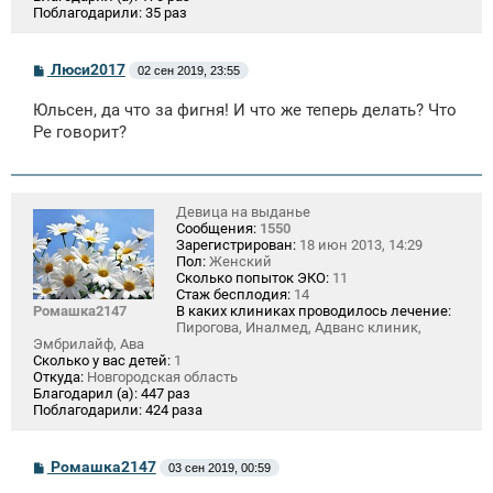
Поблагодарили:
35 раз
С
Люси2017
02 сен 2019, 23:55
о
о
Юльсен, да что за фигня! И что же теперь делать? Что
б
щ
Ре говорит?
е
н
и
е
Девица на выданье
Сообщения:
1550
Зарегистрирован:
18 июн 2013, 14:29
Пол:
Женский
Сколько попыток ЭКО:
11
Стаж бесплодия:
14
Ромашка2147
В каких клиниках проводилось лечение:
Пирогова, Иналмед, Адванс клиник,
Эмбрилайф, Ава
Сколько у вас детей:
1
Откуда:
Новгородская область
Благодарил (а):
447 раз
Поблагодарили:
424 раза
С
Ромашка2147
03 сен 2019, 00:59
о