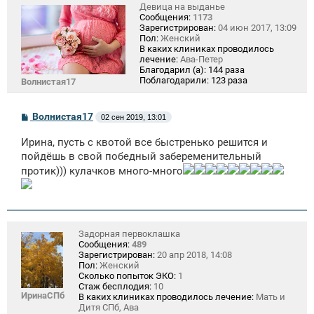
Девица на выданье
Сообщения:
1173
Зарегистрирован:
04 июн 2017, 13:09
Пол:
Женский
В каких клиниках проводилось
лечение:
Ава-Петер
Благодарил (а):
144 раза
Поблагодарили:
123 раза
Волнистая17
С
Волнистая17
02 сен 2019, 13:01
о
о
Ирина, пусть с квотой все быстренько решится и
б
щ
пойдёшь в свой победный забеременительный
е
протик))) кулачков много-много
н
и
е
Задорная первоклашка
Сообщения:
489
Зарегистрирован:
20 апр 2018, 14:08
Пол:
Женский
Сколько попыток ЭКО:
1
Стаж бесплодия:
10
ИринаСПб
В каких клиниках проводилось лечение:
Мать и
Дитя СПб, Ава