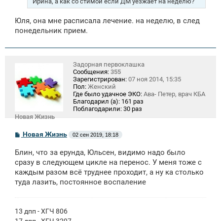
Ирина, а как со стимой если ДМ уезжает на неделю?
и
е
Юля, она мне расписала лечение. на неделю, в след
понедельник прием.
Задорная первоклашка
Сообщения:
355
Зарегистрирован:
07 ноя 2014, 15:35
Пол:
Женский
Где было удачное ЭКО:
Ава- Петер, врач КБА
Благодарил (а):
161 раз
Поблагодарили:
30 раз
Новая Жизнь
С
Новая Жизнь
02 сен 2019, 18:18
о
о
Блин, что за ерунда, Юльсен, видимо надо было
б
щ
сразу в следующем цикле на перенос. У меня тоже с
е
каждым разом всё труднее проходит, а ну ка столько
н
туда лазить, постоянное воспаление
и
е
13 дпп - ХГЧ 806
17 дпп - ХГЧ 3297