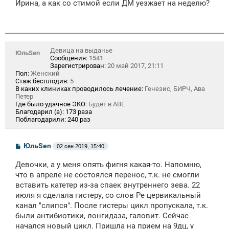
Ирина, а как со стимой если ДМ уезжает на неделю?
б
щ
е
н
и
е
Девица на выданье
ЮльSen
Сообщения:
1541
Зарегистрирован:
20 май 2017, 21:11
Пол:
Женский
Стаж бесплодия:
5
В каких клиниках проводилось лечение:
Генезис, БИРЧ, Ава
Петер
Где было удачное ЭКО:
Будет в АВЕ
Благодарил (а):
173 раза
Поблагодарили:
240 раз
С
ЮльSen
02 сен 2019, 15:40
о
о
Девочки, а у меня опять фигня какая-то. Напомню,
б
щ
что в апреле не состоялся перенос, т.к. не смогли
е
вставить катетер из-за спаек внутреннего зева. 22
н
июля я сделала гистеру, со слов Ре цервикальный
и
е
канал "слипся". После гистеры цикл пропускала, т.к.
были антибиотики, лонгидаза, галовит. Сейчас
начался новый цикл. Пришла на прием на 9дц, у