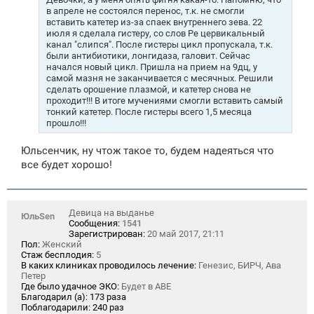
н
в апреле не состоялся перенос, т.к. не смогли
и
вставить катетер из-за спаек внутреннего зева. 22
е
июля я сделала гистеру, со слов Ре цервикальный
канал "слипся". После гистеры цикл пропускала, т.к.
были антибиотики, лонгидаза, галовит. Сейчас
начался новый цикл. Пришла на прием на 9дц, у
самой мазня не заканчивается с месячных. Решили
сделать орошение плазмой, и катетер снова не
проходит!!! В итоге мучениями смогли вставить самый
тонкий катетер. После гистеры всего 1,5 месяца
прошло!!!
Юльсенчик, ну чтож такое то, будем надеяться что
все будет хорошо!
Девица на выданье
ЮльSen
Сообщения:
1541
Зарегистрирован:
20 май 2017, 21:11
Пол:
Женский
Стаж бесплодия:
5
В каких клиниках проводилось лечение:
Генезис, БИРЧ, Ава
Петер
Где было удачное ЭКО:
Будет в АВЕ
Благодарил (а):
173 раза
Поблагодарили:
240 раз