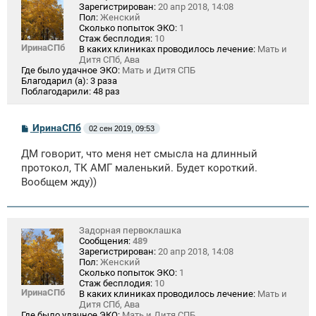
Зарегистрирован:
20 апр 2018, 14:08
Пол:
Женский
Сколько попыток ЭКО:
1
Стаж бесплодия:
10
ИринаСПб
В каких клиниках проводилось лечение:
Мать и
Дитя СПб, Ава
Где было удачное ЭКО:
Мать и Дитя СПБ
Благодарил (а):
3 раза
Поблагодарили:
48 раз
С
ИринаСПб
02 сен 2019, 09:53
о
о
ДМ говорит, что меня нет смысла на длинный
б
щ
протокол, ТК АМГ маленький. Будет короткий.
е
Вообщем жду))
н
и
е
Задорная первоклашка
Сообщения:
489
Зарегистрирован:
20 апр 2018, 14:08
Пол:
Женский
Сколько попыток ЭКО:
1
Стаж бесплодия:
10
ИринаСПб
В каких клиниках проводилось лечение:
Мать и
Дитя СПб, Ава
Где было удачное ЭКО:
Мать и Дитя СПБ