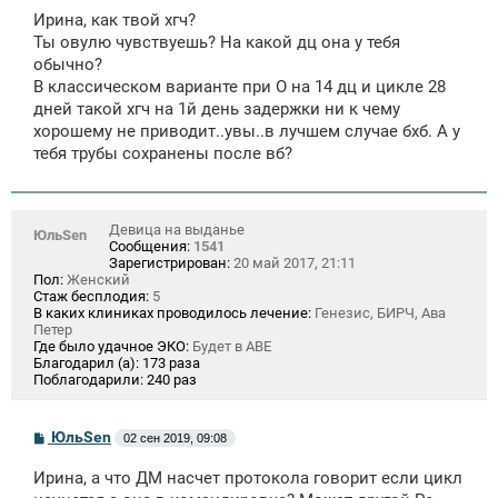
о
Ирина, как твой хгч?
б
щ
Ты овулю чувствуешь? На какой дц она у тебя
е
обычно?
н
В классическом варианте при О на 14 дц и цикле 28
и
е
дней такой хгч на 1й день задержки ни к чему
хорошему не приводит..увы..в лучшем случае бхб. А у
тебя трубы сохранены после вб?
Девица на выданье
ЮльSen
Сообщения:
1541
Зарегистрирован:
20 май 2017, 21:11
Пол:
Женский
Стаж бесплодия:
5
В каких клиниках проводилось лечение:
Генезис, БИРЧ, Ава
Петер
Где было удачное ЭКО:
Будет в АВЕ
Благодарил (а):
173 раза
Поблагодарили:
240 раз
С
ЮльSen
02 сен 2019, 09:08
о
о
Ирина, а что ДМ насчет протокола говорит если цикл
б
щ