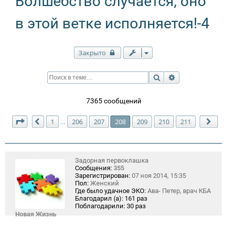
Волшебство случается, оно
в этой ветке исполняется!-4
Закрыто
Поиск
Расширенный п
7365 сообщений
Страница
208
из
211
1
206
207
208
209
210
211
…
Пред.
Сле
Задорная первоклашка
Сообщения:
355
Зарегистрирован:
07 ноя 2014, 15:35
Пол:
Женский
Где было удачное ЭКО:
Ава- Петер, врач КБА
Благодарил (а):
161 раз
Поблагодарили:
30 раз
Новая Жизнь