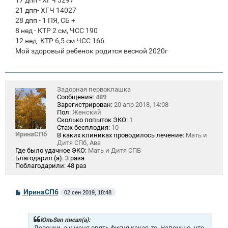
21 дпп- ХГЧ 14027
28 дпп - 1 ПЯ, СБ +
8 нед - КТР 2 см, ЧСС 190
12 нед -КТР 6,5 см ЧСС 166
Мой здоровый ребенок родится весной 2020г
Задорная первоклашка
Сообщения:
489
Зарегистрирован:
20 апр 2018, 14:08
Пол:
Женский
Сколько попыток ЭКО:
1
Стаж бесплодия:
10
ИринаСПб
В каких клиниках проводилось лечение:
Мать и
Дитя СПб, Ава
Где было удачное ЭКО:
Мать и Дитя СПБ
Благодарил (а):
3 раза
Поблагодарили:
48 раз
С
ИринаСПб
02 сен 2019, 18:48
о
о
б
щ
ЮльSen писал(а):
е
Девочки, а у меня опять фигня какая-то. Напомню, что