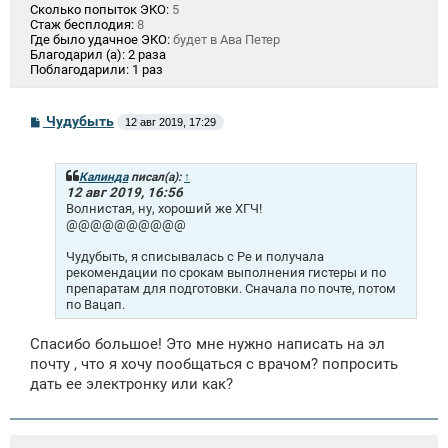
Сколько попыток ЭКО:
5
Стаж бесплодия:
8
Где было удачное ЭКО:
будет в Ава Петер
Благодарил (а):
2 раза
Поблагодарили:
1 раз
С
Чудубыть
12 авг 2019, 17:29
о
о
б
щ
Калинда
писал(а):
↑
е
12 авг 2019, 16:56
н
Волнистая, ну, хороший же ХГЧ!
и
@@@@@@@@@@
е
Чудубыть, я списывалась с Ре и получала
рекомендации по срокам выполнения гистеры и по
препаратам для подготовки. Сначала по почте, потом
по Вацап.
Спасибо большое! Это мне нужно написать на эл
почту , что я хочу пообщаться с врачом? попросить
дать ее электронку или как?