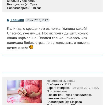
Сколько у вас детей:
1
Благодарил (а):
7 раз
Поблагодарили:
110 раз
С
Елена80
10 авг 2019, 16:22
о
о
Калинда, с крещением сыночка! Умница какой!
б
щ
Спасибо, уже лучше. Носик почти дышит, ночью
е
спала нормально. Эпопея только началась, как
н
написала Бебик, страшно заглядывать, и помочь
и
е
нечем особо
Девица на выданье
Сообщения:
1173
Зарегистрирован:
04 июн 2017, 13:09
Пол:
Женский
В каких клиниках проводилось
лечение:
Ава-Петер
Благодарил (а):
144 раза