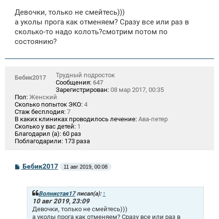
о
о
Девочки, только не смейтесь)))
б
щ
а уколы прога как отменяем? Сразу все или раз в
е
сколько-то надо колоть?смотрим потом по
н
состоянию?
и
е
Трудный подросток
Бебик2017
Сообщения:
647
Зарегистрирован:
08 мар 2017, 00:35
Пол:
Женский
Сколько попыток ЭКО:
4
Стаж бесплодия:
7
В каких клиниках проводилось лечение:
Ава-петер
Сколько у вас детей:
1
Благодарил (а):
60 раз
Поблагодарили:
173 раза
С
Бебик2017
11 авг 2019, 00:08
о
о
б
щ
Волнистая17
писал(а):
↑
е
10 авг 2019, 23:09
н
Девочки, только не смейтесь)))
и
а уколы прога как отменяем? Сразу все или раз в