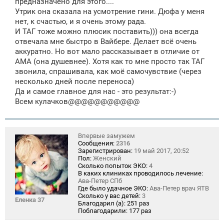
предназначено для этого....
Утрик она сказала на усмотрение гини. Дюфа у меня
нет, к счастью, и я очень этому рада.
И ТАГ тоже можно плюсик поставить))) она всегда
отвечала мне быстро в Вайбере. Делает всё очень
аккуратно. Но вот мало рассказывает в отличие от
АМА (она душевнее). Хотя как то мне просто так ТАГ
звонила, спрашивала, как моё самочувствие (через
несколько дней после переноса)
Да и самое главное для нас - это результат:-)
Всем кулачков@@@@@@@@@@@
Впервые замужем
Сообщения:
2316
Зарегистрирован:
19 май 2017, 20:52
Пол:
Женский
Сколько попыток ЭКО:
4
В каких клиниках проводилось лечение:
Ава-Петер СПб
Где было удачное ЭКО:
Ава-Петер врач ЯТВ
Сколько у вас детей:
3
Еленка 37
Благодарил (а):
251 раз
Поблагодарили:
177 раз