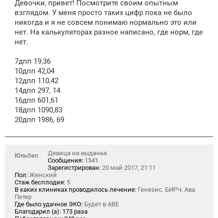
Девочки, привет! Посмотрите своим опытным
б
щ
взглядом. У меня просто таких цифр пока не было
е
никогда и я не совсем понимаю нормально это или
н
нет. На калькуляторах разное написано, где норм, где
и
е
нет.
7дпп 19,36
10дпп 42,04
12дпп 110,42
14дпп 297, 14
16дпп 601,61
18дпп 1090,83
20дпп 1986, 69
Девица на выданье
ЮльSen
Сообщения:
1541
Зарегистрирован:
20 май 2017, 21:11
Пол:
Женский
Стаж бесплодия:
5
В каких клиниках проводилось лечение:
Генезис, БИРЧ, Ава
Петер
Где было удачное ЭКО:
Будет в АВЕ
Благодарил (а):
173 раза