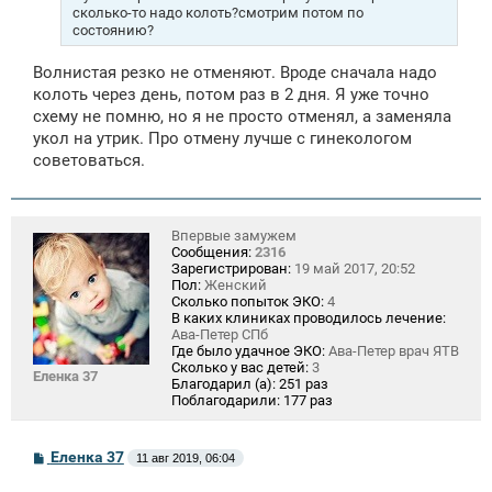
е
сколько-то надо колоть?смотрим потом по
состоянию?
Волнистая резко не отменяют. Вроде сначала надо
колоть через день, потом раз в 2 дня. Я уже точно
схему не помню, но я не просто отменял, а заменяла
укол на утрик. Про отмену лучше с гинекологом
советоваться.
Впервые замужем
Сообщения:
2316
Зарегистрирован:
19 май 2017, 20:52
Пол:
Женский
Сколько попыток ЭКО:
4
В каких клиниках проводилось лечение:
Ава-Петер СПб
Где было удачное ЭКО:
Ава-Петер врач ЯТВ
Сколько у вас детей:
3
Еленка 37
Благодарил (а):
251 раз
Поблагодарили:
177 раз
С
Еленка 37
11 авг 2019, 06:04
о
о