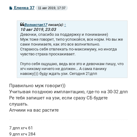
С
Еленка 37
11 авг 2019, 17:37
о
о
б
щ
Волнистая17
писал(а):
↑
е
10 авг 2019, 23:03
н
Девочки, спасибо за поддержку и понимание)
и
Муж тоже говорит, типо успокойся, все норм. Но вы же
е
сами понимаете, как это все волнительно.
Стараюсь себя отвлекать по-максимуму, но иногда
чувство страха проскакивает.
Глупо себя ощущаю, ведь все это и девочкам пишу, что
хгч никому ничего не должен... А сама панику
навожу))) буду ждать узи. Сегодня 21дпп
Правильно муж говорит))
Учитывая позднюю имплантацию, где-то на 30-32 дпп
Ре тебя запишет на узи, если сразу СБ будете
слушать.
Апчиии на вас растите
7 дпп хгч 61
9 дпп хгч 284