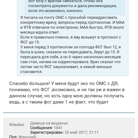
Вот хочу с врачом связаться, чтобы она
посмотрела документы и дала рекомендации,
если это возможно, конечно.
Я писала на почту ОМС с просьбой переадресовать
конкретному врачу, вопросы перед протоколом. И МАА
и ЯТВ отвечали по электронке, МАА быстро, ЯТВ около
месяца ждала ответ.
Если я правильно помню, в Аву возьмут в протокол с
ФСГ до 15.
У меня перед 3 протоколом за полгода ФСГ был 12, я
была в шоке, сказали не пересдавать, берут до 15. Я
пересдала для себя, а он 6 через несколько месяцев
сам стал, ничем не корректировала. Врач сказал что
летом часто ФСГ зашкаливает, а зимой меньше
становится.
Спасибо большое! У меня будут эко по ОМС с ДЯ,
понимаю, что ФСГ ,возможно, и не так уж и важен в
данном случае, но хоть одну мою должны получить
ведь, а с таким фсг даже 1 не факт, что будет
Девица на выданье
ЮльSen
Сообщения:
1541
Зарегистрирован:
20 май 2017, 21:11
Пол:
Женский