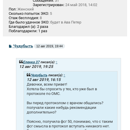
Сообщения:
31
Зарегистрирован:
24 май 2018, 14:02
Пол:
Женский
Сколько попыток ЭКО:
5
Стаж бесплодия:
8
Где было удачное ЭКО:
будет в Ава Петер
Благодарил (а):
2 раза
Поблагодарили:
1 раз
С
Чудубыть
12 авг 2019, 19:44
о
о
б
щ
Еленка 37
писал(а):
↑
е
12 авг 2019, 19:25
н
и
Чудубыть
писал(а):
↑
е
12 авг 2019, 16:15
Девочки, всем привет!
Хотела бы спросить у тех, кто уже был в
протоколе по ОМС.
Вы перед протоколом с врачом общались?
получали какие нибудь рекомендации
дополнительно?
Поясню, получила фсг 50, понимаю, что с таким
фсг смысла в протокол вступать никакого нет.