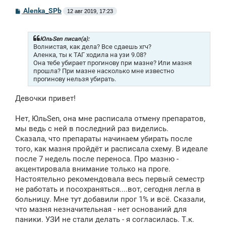
С
Alenka_SPb
12 авг 2019, 17:23
о
о
б
щ
ЮльSen писал(а):
е
Волнистая, как дела? Все сдаешь хгч?
н
Аленка, ты к ТАГ ходила на узи 9.08?
и
Она тебе убирает прогинову при мазне? Или мазня
е
прошла? При мазне насколько мне известно
прогинову нельзя убирать.
Девочки привет!
Нет, ЮльSen, она мне расписала отмену препаратов,
мы ведь с ней в последний раз виделись.
Сказала, что препараты начинаем убирать после
того, как мазня пройдёт и расписала схему. В идеале
после 7 недель после переноса. Про мазню -
акцентировала внимание только на проге.
Настоятельно рекомендовала весь первый семестр
не работать и посохраняться....вот, сегодня легла в
больницу. Мне тут добавили прог 1% и всё. Сказали,
что мазня незначительная - нет оснований для
паники. УЗИ не стали делать - я согласилась. Т.к.