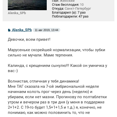
Пол:
Женский
Стаж бесплодия:
10
Откуда:
Санкт-Петербург
Благодарил (а):
7 раз
Alenka_SPb
Поблагодарили:
47 раз
С
Alenka_SPb
11 авг 2019, 13:44
о
о
Девочки, всем привет!
б
щ
е
Марусеньке скорейшей нормализации, чтобы зубки
н
сильно не мучали. Маме терпения.
и
е
Калинда, с крещением сынулю!!! Какой он умничка у
вас:-)
Волнистая, отличная у тебя динамика!
Мне ТАГ сказала на 7-ой эмбриональной неделе
начинаем колоть прог через день (неделю) и
убираем, если нет мазни. Прогинову по полтаблетки
утром и вечером раз в три дня (у меня в поддержке
2+1+2. С 19-го будет 1,5+1+1,5 и т.д.) я, конечно, не
понимаю, как можно половинить то, что не