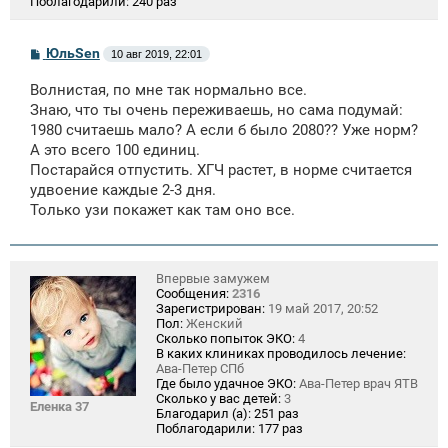
Поблагодарили:
240 раз
С
ЮльSen
10 авг 2019, 22:01
о
о
Волнистая, по мне так нормально все.
б
щ
Знаю, что ты очень переживаешь, но сама подумай:
е
1980 считаешь мало? А если б было 2080?? Уже норм?
н
А это всего 100 единиц.
и
е
Постарайся отпустить. ХГЧ растет, в норме считается
удвоение каждые 2-3 дня.
Только узи покажет как там оно все.
Впервые замужем
Сообщения:
2316
Зарегистрирован:
19 май 2017, 20:52
Пол:
Женский
Сколько попыток ЭКО:
4
В каких клиниках проводилось лечение:
Ава-Петер СПб
Где было удачное ЭКО:
Ава-Петер врач ЯТВ
Сколько у вас детей:
3
Еленка 37
Благодарил (а):
251 раз
Поблагодарили:
177 раз