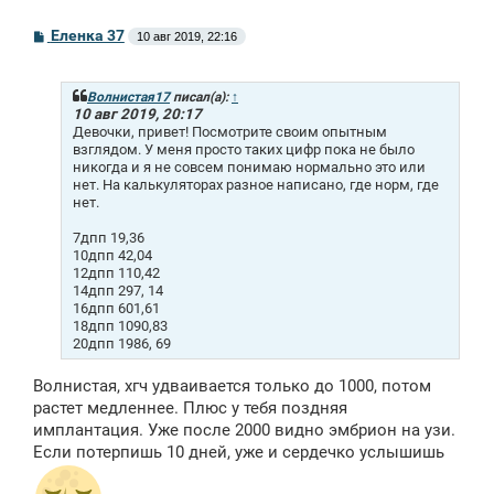
С
Еленка 37
10 авг 2019, 22:16
о
о
б
щ
Волнистая17
писал(а):
↑
е
10 авг 2019, 20:17
н
Девочки, привет! Посмотрите своим опытным
и
взглядом. У меня просто таких цифр пока не было
е
никогда и я не совсем понимаю нормально это или
нет. На калькуляторах разное написано, где норм, где
нет.
7дпп 19,36
10дпп 42,04
12дпп 110,42
14дпп 297, 14
16дпп 601,61
18дпп 1090,83
20дпп 1986, 69
Волнистая, хгч удваивается только до 1000, потом
растет медленнее. Плюс у тебя поздняя
имплантация. Уже после 2000 видно эмбрион на узи.
Если потерпишь 10 дней, уже и сердечко услышишь