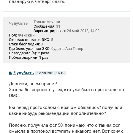
планирую в четверг сдать.
н
и
е
Только зачали
Чудубыть
Сообщения:
31
Зарегистрирован:
24 май 2018, 14:02
Пол:
Женский
Сколько попыток ЭКО:
5
Стаж бесплодия:
8
Где было удачное ЭКО:
будет в Ава Петер
Благодарил (а):
2 раза
Поблагодарили:
1 раз
С
Чудубыть
12 авг 2019, 16:15
о
о
Девочки, всем привет!
б
щ
Хотела бы спросить у тех, кто уже был в протоколе по
е
ОМС.
н
и
е
Вы перед протоколом с врачом общались? получали
какие нибудь рекомендации дополнительно?
Поясню, получила фсг 50, понимаю, что с таким фсг
смысла в протокол вступать никакого нет. Вот хочу с