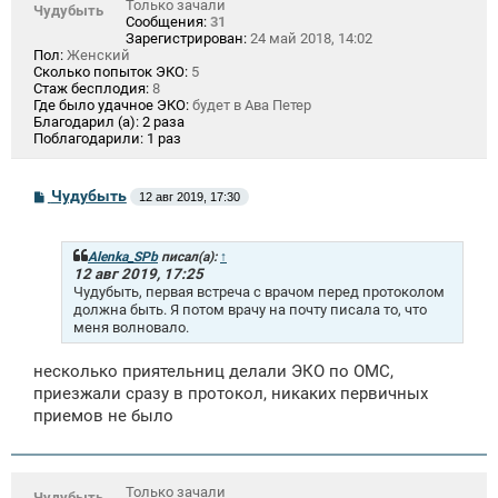
Только зачали
Чудубыть
Сообщения:
31
Зарегистрирован:
24 май 2018, 14:02
Пол:
Женский
Сколько попыток ЭКО:
5
Стаж бесплодия:
8
Где было удачное ЭКО:
будет в Ава Петер
Благодарил (а):
2 раза
Поблагодарили:
1 раз
С
Чудубыть
12 авг 2019, 17:30
о
о
б
щ
Alenka_SPb
писал(а):
↑
е
12 авг 2019, 17:25
н
Чудубыть, первая встреча с врачом перед протоколом
и
должна быть. Я потом врачу на почту писала то, что
е
меня волновало.
несколько приятельниц делали ЭКО по ОМС,
приезжали сразу в протокол, никаких первичных
приемов не было
Только зачали
Чудубыть