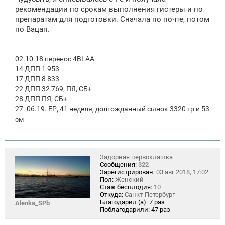
е
рекомендации по срокам выполнения гистеры и по
препаратам для подготовки. Сначала по почте, потом
по Вацап.
02.10.18 перенос 4BLAA
14 ДПП 1 953
17 ДПП 8 833
22 ДПП 32 769, ПЯ, СБ+
28 ДПП ПЯ, СБ+
27. 06.19. ЕР, 41 неделя, долгожданный сынок 3320 гр и 53
см
Задорная первоклашка
Сообщения:
322
Зарегистрирован:
03 авг 2018, 17:02
Пол:
Женский
Стаж бесплодия:
10
Откуда:
Санкт-Петербург
Благодарил (а):
7 раз
Alenka_SPb
Поблагодарили:
47 раз