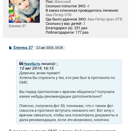
Пол:
Женский
Сколько попыток ЭКО:
4
В каких клиниках проводилось лечение:
Ава-Петер СПб
Где было удачное ЭКО:
Ава-Петер врач ЯТВ
Сколько у вас детей:
3
Еленка 37
Благодарил (а):
251 раз
Поблагодарили:
177 раз
С
Еленка 37
12 авг 2019, 19:25
о
о
б
щ
Чудубыть
писал(а):
↑
е
12 авг 2019, 16:15
н
Девочки, всем привет!
и
Хотела бы спросить у тех, кто уже был в протоколе по
е
ОМС.
Вы перед протоколом с врачом общались? получали
какие нибудь рекомендации дополнительно?
Поясню, получила фсг 50, понимаю, что с таким фсг
смысла в протокол вступать никакого нет. Вот хочу с
врачом связаться, чтобы она посмотрела документы и
дала рекомендации, если это возможно, конечно.