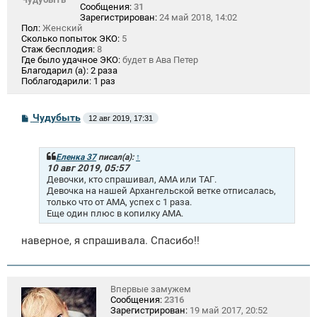
Сообщения:
31
Зарегистрирован:
24 май 2018, 14:02
Пол:
Женский
Сколько попыток ЭКО:
5
Стаж бесплодия:
8
Где было удачное ЭКО:
будет в Ава Петер
Благодарил (а):
2 раза
Поблагодарили:
1 раз
С
Чудубыть
12 авг 2019, 17:31
о
о
б
щ
Еленка 37
писал(а):
↑
е
10 авг 2019, 05:57
н
Девочки, кто спрашивал, АМА или ТАГ.
и
Девочка на нашей Архангельской ветке отписалась,
е
только что от АМА, успех с 1 раза.
Еще один плюс в копилку АМА.
наверное, я спрашивала. Спасибо!!
Впервые замужем
Сообщения:
2316
Зарегистрирован:
19 май 2017, 20:52