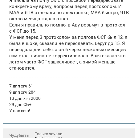
Я писала на почту ОМС с просьбой переадресовать
конкретному врачу, вопросы перед протоколом. И
МАА и ЯТВ отвечали по электронке, МАА быстро, ЯТВ
около месяца ждала ответ.
Если я правильно помню, в Аву возьмут в протокол
с ФСГ до 15.
У меня перед 3 протоколом за полгода ФСГ был 12, я
была в шоке, сказали не пересдавать, берут до 15. Я
пересдала для себя, а он 6 через несколько месяцев
сам стал, ничем не корректировала. Врач сказал что
летом часто ФСГ зашкаливает, а зимой меньше
становится.
7 дпп хгч 61
9 дпп хгч 284
13 дпп хгч 2000
29 дпп СБ+
У нас сын!
Только зачали
Чудубыть