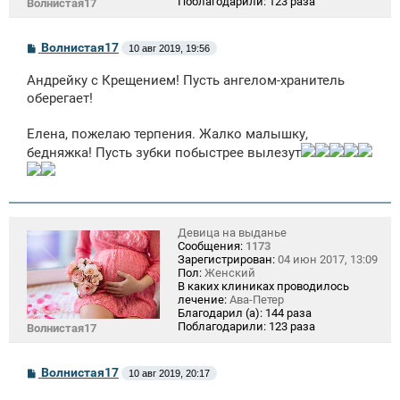
Поблагодарили:
123 раза
Волнистая17
С
Волнистая17
10 авг 2019, 19:56
о
о
Андрейку с Крещением! Пусть ангелом-хранитель
б
щ
оберегает!
е
н
Елена, пожелаю терпения. Жалко малышку,
и
е
бедняжка! Пусть зубки побыстрее вылезут
Девица на выданье
Сообщения:
1173
Зарегистрирован:
04 июн 2017, 13:09
Пол:
Женский
В каких клиниках проводилось
лечение:
Ава-Петер
Благодарил (а):
144 раза
Поблагодарили:
123 раза
Волнистая17
С
Волнистая17
10 авг 2019, 20:17
о
о