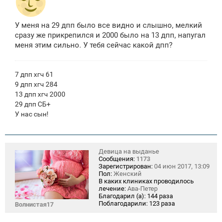
У меня на 29 дпп было все видно и слышно, мелкий
сразу же прикрепился и 2000 было на 13 дпп, напугал
меня этим сильно. У тебя сейчас какой дпп?
7 дпп хгч 61
9 дпп хгч 284
13 дпп хгч 2000
29 дпп СБ+
У нас сын!
Девица на выданье
Сообщения:
1173
Зарегистрирован:
04 июн 2017, 13:09
Пол:
Женский
В каких клиниках проводилось
лечение:
Ава-Петер
Благодарил (а):
144 раза
Поблагодарили:
123 раза
Волнистая17