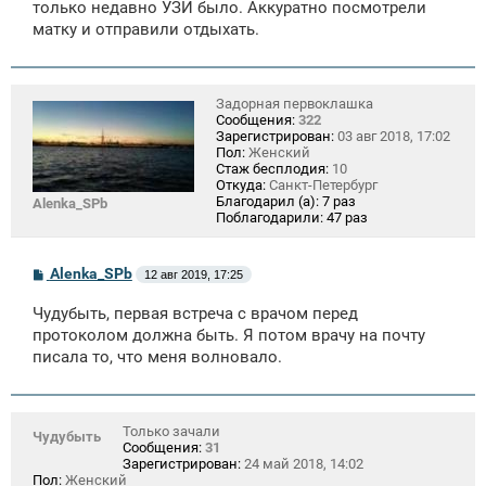
только недавно УЗИ было. Аккуратно посмотрели
матку и отправили отдыхать.
Задорная первоклашка
Сообщения:
322
Зарегистрирован:
03 авг 2018, 17:02
Пол:
Женский
Стаж бесплодия:
10
Откуда:
Санкт-Петербург
Благодарил (а):
7 раз
Alenka_SPb
Поблагодарили:
47 раз
С
Alenka_SPb
12 авг 2019, 17:25
о
о
Чудубыть, первая встреча с врачом перед
б
щ
протоколом должна быть. Я потом врачу на почту
е
писала то, что меня волновало.
н
и
е
Только зачали
Чудубыть
Сообщения:
31
Зарегистрирован:
24 май 2018, 14:02
Пол:
Женский