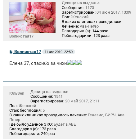
Девица на выданье
Сообщения:
1173
Зарегистрирован:
04 июн 2017, 13:09
Пол:
Женский
В каких клиниках проводилось
лечение:
Ава-Петер
Благодарил (а):
144 раза
Поблагодарили:
123 раза
Волнистая17
С
Волнистая17
11 авг 2019, 22:50
о
о
Елена 37, спасибо за чихи
б
щ
е
н
и
е
Девица на выданье
ЮльSen
Сообщения:
1541
Зарегистрирован:
20 май 2017, 21:11
Пол:
Женский
Стаж бесплодия:
5
В каких клиниках проводилось лечение:
Генезис, БИРЧ, Ава
Петер
Где было удачное ЭКО:
Будет в АВЕ
Благодарил (а):
173 раза
Поблагодарили:
240 раз