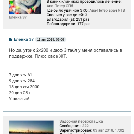
В каких клиниках проводилось лечение:
Ава-Петер СПб
Где было удачное ЭКО:
Ава-Петер врач ЯТВ
Сколько у вас детей:
3
Еленка 37
Благодарил (а):
251 раз
Поблагодарили:
177 раз
С
Еленка 37
11 авг 2019, 06:06
о
о
Но да, утрик 2×200 и дюф 3 табл у меня оставались в
б
щ
поддержке. Плюс свое ЖТ.
е
н
и
е
7 дпп хгч 61
9 дпп хгч 284
13 дпп хгч 2000
29 дпп СБ+
У нас сын!
Задорная первоклашка
Сообщения:
322
Зарегистрирован:
03 авг 2018, 17:02