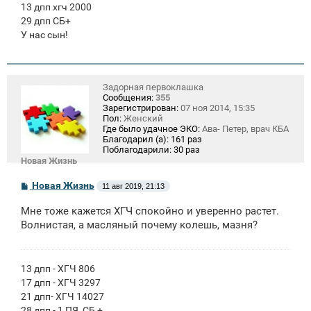
13 дпп хгч 2000
29 дпп СБ+
У нас сын!
Задорная первоклашка
Сообщения:
355
Зарегистрирован:
07 ноя 2014, 15:35
Пол:
Женский
Где было удачное ЭКО:
Ава- Петер, врач КБА
Благодарил (а):
161 раз
Поблагодарили:
30 раз
Новая Жизнь
С
Новая Жизнь
11 авг 2019, 21:13
о
о
Мне тоже кажется ХГЧ спокойно и уверенно растет.
б
щ
Волнистая, а масляный почему колешь, мазня?
е
н
и
е
13 дпп - ХГЧ 806
17 дпп - ХГЧ 3297
21 дпп- ХГЧ 14027
28 дпп - 1 ПЯ, СБ +