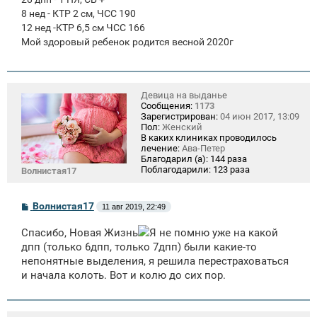
8 нед - КТР 2 см, ЧСС 190
12 нед -КТР 6,5 см ЧСС 166
Мой здоровый ребенок родится весной 2020г
Девица на выданье
Сообщения:
1173
Зарегистрирован:
04 июн 2017, 13:09
Пол:
Женский
В каких клиниках проводилось
лечение:
Ава-Петер
Благодарил (а):
144 раза
Поблагодарили:
123 раза
Волнистая17
С
Волнистая17
11 авг 2019, 22:49
о
о
Спасибо, Новая Жизнь
Я не помню уже на какой
б
щ
дпп (только 6дпп, только 7дпп) были какие-то
е
непонятные выделения, я решила перестраховаться
н
и начала колоть. Вот и колю до сих пор.
и
е