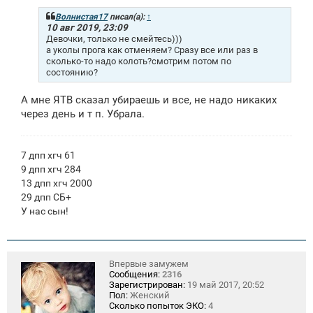
б
щ
Волнистая17
писал(а):
↑
е
10 авг 2019, 23:09
н
Девочки, только не смейтесь)))
и
а уколы прога как отменяем? Сразу все или раз в
е
сколько-то надо колоть?смотрим потом по
состоянию?
А мне ЯТВ сказал убираешь и все, не надо никаких
через день и т п. Убрала.
7 дпп хгч 61
9 дпп хгч 284
13 дпп хгч 2000
29 дпп СБ+
У нас сын!
Впервые замужем
Сообщения:
2316
Зарегистрирован:
19 май 2017, 20:52
Пол:
Женский
Сколько попыток ЭКО:
4