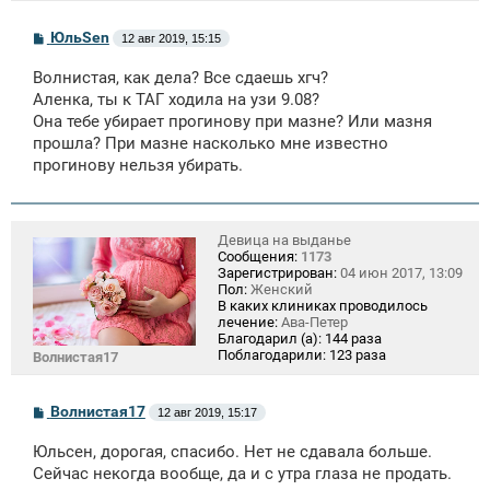
С
ЮльSen
12 авг 2019, 15:15
о
о
Волнистая, как дела? Все сдаешь хгч?
б
щ
Аленка, ты к ТАГ ходила на узи 9.08?
е
Она тебе убирает прогинову при мазне? Или мазня
н
прошла? При мазне насколько мне известно
и
е
прогинову нельзя убирать.
Девица на выданье
Сообщения:
1173
Зарегистрирован:
04 июн 2017, 13:09
Пол:
Женский
В каких клиниках проводилось
лечение:
Ава-Петер
Благодарил (а):
144 раза
Поблагодарили:
123 раза
Волнистая17
С
Волнистая17
12 авг 2019, 15:17
о
о
Юльсен, дорогая, спасибо. Нет не сдавала больше.
б
щ
Сейчас некогда вообще, да и с утра глаза не продать.
е