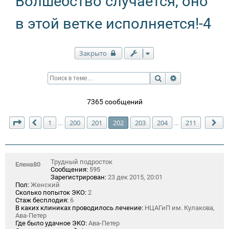
Волшебство случается, оно
в этой ветке исполняется!-4
Закрыто
Поиск
Расширенный п
7365 сообщений
Страница
202
из
211
1
200
201
202
203
204
211
…
…
Пред.
Сл
Трудный подросток
Елена80
Сообщения:
595
Зарегистрирован:
23 дек 2015, 20:01
Пол:
Женский
Сколько попыток ЭКО:
2
Стаж бесплодия:
6
В каких клиниках проводилось лечение:
НЦАГиП им. Кулакова,
Ава-Петер
Где было удачное ЭКО:
Ава-Петер