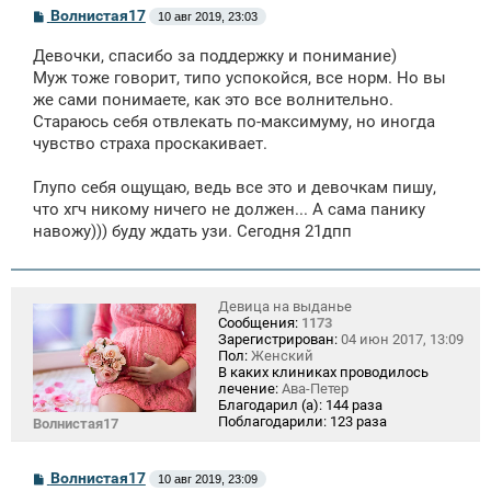
С
Волнистая17
10 авг 2019, 23:03
о
о
Девочки, спасибо за поддержку и понимание)
б
щ
Муж тоже говорит, типо успокойся, все норм. Но вы
е
же сами понимаете, как это все волнительно.
н
Стараюсь себя отвлекать по-максимуму, но иногда
и
е
чувство страха проскакивает.
Глупо себя ощущаю, ведь все это и девочкам пишу,
что хгч никому ничего не должен... А сама панику
навожу))) буду ждать узи. Сегодня 21дпп
Девица на выданье
Сообщения:
1173
Зарегистрирован:
04 июн 2017, 13:09
Пол:
Женский
В каких клиниках проводилось
лечение:
Ава-Петер
Благодарил (а):
144 раза
Поблагодарили:
123 раза
Волнистая17
С
Волнистая17
10 авг 2019, 23:09