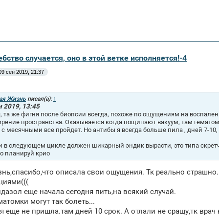
бство случается, оно в этой ветке исполняется!-4
09 сен 2019, 21:37
ая Жизнь
писал(а):
↑
н 2019, 13:45
, та же фигня после биопсии всегда, похоже по ощущениям на воспалени
рение пространства. Оказывается когда пощипают вакуум, там гематом
, с месячными все пройдет. Но антибы я всегда больше пила , дней 7-1
и в следующем цикле должен шикарный эндик вырасти, это типа скрет
то планируй крио
нь,спасибо,что описала свои ощущения. Тк реально страшно..
циями(((
дазол еще начала сегодня пить,на всякий случай.
матомки могут так болеть...
я еще не пришла.там дней 10 срок. А отлали не сращу,тк врач