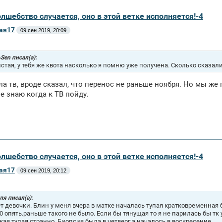
олшебство случается, оно в этой ветке исполняется!-4
ая17
09 сен 2019, 20:09
Sen писал(а):
стая, у тебя же квота насколько я помню уже получена. Сколько сказал
ла тв, вроде сказал, что перенос не раньше ноября. Но мы же 
е знаю когда к ТВ пойду.
олшебство случается, оно в этой ветке исполняется!-4
ая17
09 сен 2019, 20:12
я писал(а):
т девочки. Блин у меня вчера в матке началась тупая кратковременная 
0 опять.раньше такого не было. Если бы тянущая то я не парилась бы тк
акая тупая,странно. Биопсия была в четверг,а началось в воскресение.