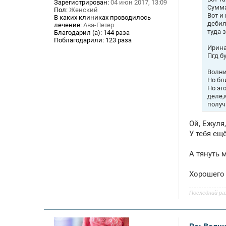
Зарегистрирован:
04 июн 2017, 13:09
е
Сумма
Пол:
Женский
Вот и
В каких клиниках проводилось
дебил
лечение:
Ава-Петер
туда 
Благодарил (а):
144 раза
Поблагодарили:
123 раза
Ирина
Пгд б
Волни
Но бл
Но эт
деле,
получ
Ой, Ежуля
У тебя ещ
А тянуть 
Хорошего 
Последний ра