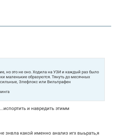
е, но это не оно. Ходила на УЗИ и каждый раз было
ки маленькие образуются. Тянуть до месячных
0, сильные, Элефлокс или Вильпрафен
чинга
..испортить и навредить этимм
 не знвла какой именно анализ игх выьрать,я