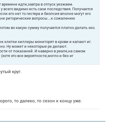
т времене идти,завтра в отпуск уезжаем.
у всего видимо есть саои последствия. Получается
ли его нет то гистера и биопсия вполне могут его
Одни риторические вопросы....к сожалению
отом во какую сумму получается платно делать эко.
нк клетки киллеры мониторят в крови и капают иг.
чно. Ну может и некоторые ре делают.
сти от показаний. И наверно в реале,на самом
хотя это все вероятности,могло и без иг
утый круг.
рого, то далеко, то сезон к концу уже.