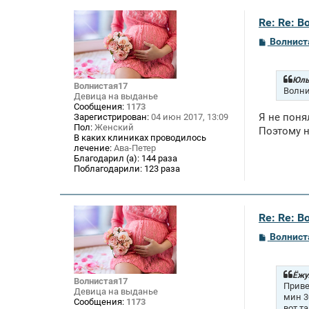
Re: Re: В
С
Волнист
о
о
б
щ
Юль
Волнистая17
е
Волни
Девица на выданье
н
Сообщения:
1173
и
Я не поня
Зарегистрирован:
04 июн 2017, 13:09
е
Пол:
Женский
Поэтому н
В каких клиниках проводилось
лечение:
Ава-Петер
Благодарил (а):
144 раза
Поблагодарили:
123 раза
Re: Re: В
С
Волнист
о
о
б
щ
Ёжул
Волнистая17
е
Приве
Девица на выданье
н
мин 3
Сообщения:
1173
и
вот т