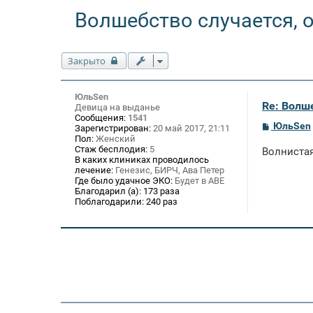
Волшебство случается, о
Закрыто
ЮльSen
Re: Волше
Девица на выданье
Сообщения:
1541
С
ЮльSen
Зарегистрирован:
20 май 2017, 21:11
о
Пол:
Женский
о
Стаж бесплодия:
5
Волнистая
б
В каких клиниках проводилось
щ
лечение:
Генезис, БИРЧ, Ава Петер
е
Где было удачное ЭКО:
Будет в АВЕ
н
Благодарил (а):
173 раза
и
Поблагодарили:
240 раз
е