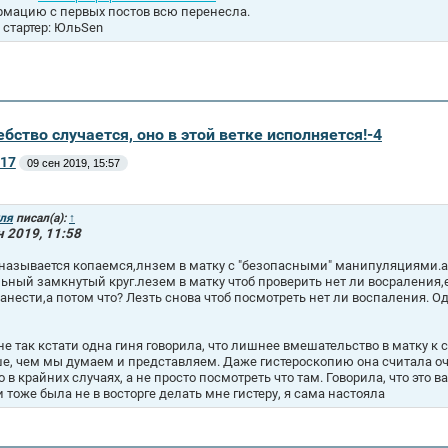
мацию с первых постов всю перенесла.
 стартер: ЮльSen
бство случается, оно в этой ветке исполняется!-4
17
09 сен 2019, 15:57
ля
писал(а):
↑
н 2019, 11:58
 называется копаемся,лнзем в матку с "безопасными" манипуляциями.а 
ьный замкнутый круг.лезем в матку чтоб проверить нет ли восраления,ес
занести,а потом что? Лезть снова чтоб посмотреть нет ли воспаления. 
не так кстати одна гиня говорила, что лишнее вмешательство в матку к
е, чем мы думаем и представляем. Даже гистероскопию она считала оч
о в крайних случаях, а не просто посмотреть что там. Говорила, что это 
и тоже была не в восторге делать мне гистеру, я сама настояла