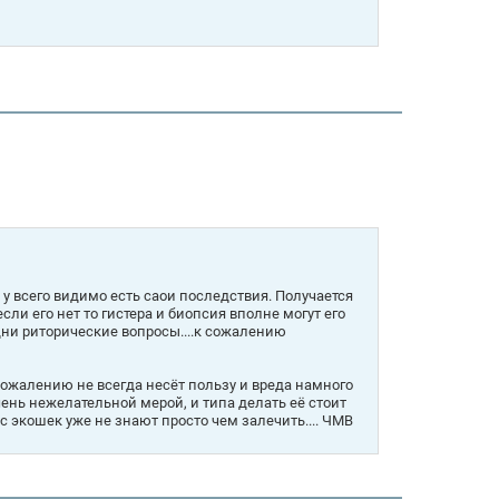
у всего видимо есть саои последствия. Получается
ли его нет то гистера и биопсия вполне могут его
Одни риторические вопросы....к сожалению
 сожалению не всегда несёт пользу и вреда намного
ень нежелательной мерой, и типа делать её стоит
вас экошек уже не знают просто чем залечить.... ЧМВ