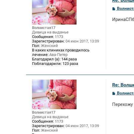
Re: Волше
С
Волнист
о
о
ИринаСПб,
б
щ
Волнистая17
е
Девица на выданье
н
Сообщения:
1173
и
Зарегистрирован:
04 июн 2017, 13:09
е
Пол:
Женский
В каких клиниках проводилось
лечение:
Ава-Петер
Благодарил (а):
144 раза
Поблагодарили:
123 раза
Re: Волше
С
Волнист
о
о
Перехожу
б
щ
Волнистая17
е
Девица на выданье
н
Сообщения:
1173
и
Зарегистрирован:
04 июн 2017, 13:09
е
Пол:
Женский