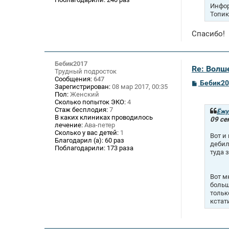
Инфор
Топик
Спасибо!
Бебик2017
Re: Волше
Трудный подросток
Сообщения:
647
С
Бебик20
Зарегистрирован:
08 мар 2017, 00:35
о
Пол:
Женский
о
Сколько попыток ЭКО:
4
б
Стаж бесплодия:
7
щ
Ёжу
В каких клиниках проводилось
е
09 се
лечение:
Ава-петер
н
и
Сколько у вас детей:
1
Вот и
е
Благодарил (а):
60 раз
дебил
Поблагодарили:
173 раза
туда 
Вот м
больш
тольк
кстат