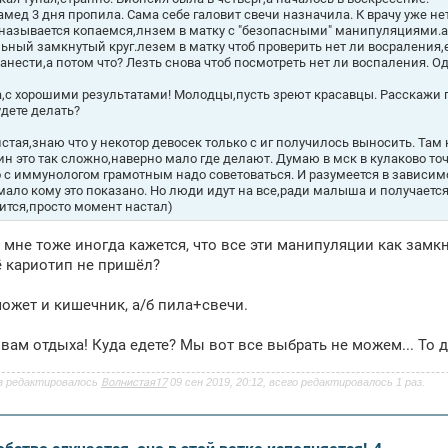
мед 3 дня пропила. Сама себе галовит свечи назначила. К врачу уже не
 называется копаемся,лнзем в матку с "безопасными" манипуляциями.а 
ьный замкнутый круг.лезем в матку чтоб проверить нет ли восраления,ес
занести,а потом что? Лезть снова чтоб посмотреть нет ли воспаления. 
,с хорошими результатами! Молодцы,пусть зреют красавцы. Расскажи п
удете делать?
стая,знаю что у некотор девосек только с иг получилось выносить. Там 
ин это так сложно,наверно мало где делают. Думаю в мск в кулаково то
о с иммунологом грамотным надо советоваться. И разумеется в зависимо
мало кому это показано. Но люди идут на все,ради малыша и получается (
ится,просто момент настал)
, мне тоже иногда кажется, что все эти манипуляции как замкн
ё кариотип не пришёл?
может и кишечник, а/б пила+свечи.
вам отдыха! Куда едете? Мы вот все выбрать не можем... То до
з редактировалось
Волнистая17
09 сен 2019, 20:12, всего редактировалось 1 раз.