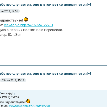
бство случается, оно в этой ветке исполняется!-4
сен 2019, 14:51
здравствуйте!
ма:
viewtopic.php?f=797&t=122781
ию с первых постов всю перенесла.
ртер: ЮльSen
бство случается, оно в этой ветке исполняется!-4
09 сен 2019, 15:19
d
писал(а):
↑
н 2019, 14:51
ки, здравствуйте!
 тема:
viewtopic.php?f=797&t=122781