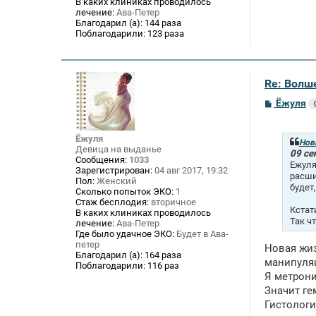
В каких клиниках проводилось
лечение:
Ава-Петер
Благодарил (а):
144 раза
Поблагодарили:
123 раза
Re: Волше
С
Ёжуля
о
о
б
Ёжуля
щ
Нов
Девица на выданье
е
09 се
Сообщения:
1033
н
Ежуля
Зарегистрирован:
04 авг 2017, 19:32
и
расши
Пол:
Женский
е
будет
Сколько попыток ЭКО:
1
Стаж бесплодия:
вторичное
Кстат
В каких клиниках проводилось
Так ч
лечение:
Ава-Петер
Где было удачное ЭКО:
Будет в Ава-
петер
Новая жиз
Благодарил (а):
164 раза
манипуля
Поблагодарили:
116 раз
Я метрони
Значит ге
Гистологи