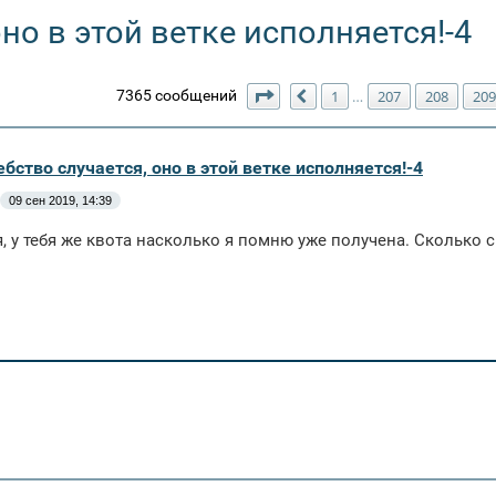
но в этой ветке исполняется!-4
Страница
211
из
211
7365 сообщений
1
207
208
209
…
Пред.
бство случается, оно в этой ветке исполняется!-4
09 сен 2019, 14:39
, у тебя же квота насколько я помню уже получена. Сколько 