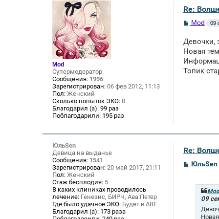
Re: Волше
С
Mod
09 
о
о
Девочки, 
б
щ
Новая те
е
Информац
н
Mod
и
Топик ста
Супермодератор
е
Сообщения:
1996
Зарегистрирован:
06 фев 2012, 11:13
Пол:
Женский
Сколько попыток ЭКО:
0
Благодарил (а):
99 раз
Поблагодарили:
195 раз
ЮльSen
Re: Волше
Девица на выданье
Сообщения:
1541
С
ЮльSen
Зарегистрирован:
20 май 2017, 21:11
о
Пол:
Женский
о
Стаж бесплодия:
5
б
В каких клиниках проводилось
щ
Mo
лечение:
Генезис, БИРЧ, Ава Петер
е
09 се
Где было удачное ЭКО:
Будет в АВЕ
н
Девоч
и
Благодарил (а):
173 раза
Новая
е
Поблагодарили:
240 раз