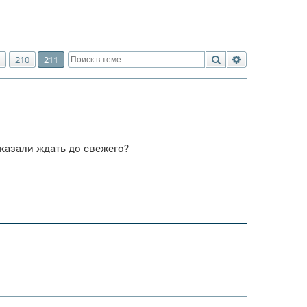
Поиск
Расширенный 
210
211
сказали ждать до свежего?