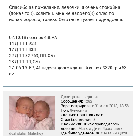
Спасибо за пожелания, девочки, я очень спокойна
(пока что:)), ходить Б мне не надоело))) сплю по
ночам хорошо, только беготня в туалет поднадоела.
02.10.18 перенос 4BLAA
14 ДПП 1 953
17 ДПП 8 833
22 ДПП 32 769, ПЯ, СБ+
28 ДПП ПЯ, СБ+
27. 06.19. ЕР, 41 неделя, долгожданный сынок 3320 гр и 53
см
Девица на выданье
Сообщения:
1282
Зарегистрирован:
31 июл 2018, 18:58
Пол:
Женский
Сколько попыток ЭКО:
1
Стаж бесплодия:
8
В каких клиниках проводилось
лечение:
Мать и Дитя Ярославль
Где было удачное ЭКО:
Мать и Дитя
dozhdalis_Malishey