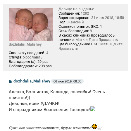
Девица на выданье
Сообщения:
1282
Зарегистрирован:
31 июл 2018, 18:58
Пол:
Женский
Сколько попыток ЭКО:
1
Стаж бесплодия:
8
В каких клиниках проводилось
лечение:
Мать и Дитя Ярославль
Где было удачное ЭКО:
Мать и Дитя
dozhdalis_Malishey
Ярославль
Сколько у вас детей:
4
Откуда:
Ярославль
Благодарил (а):
29 раз
Поблагодарили:
208 раз
С
dozhdalis_Malishey
06 июн 2019, 08:38
о
о
Аленка, Волнистая, Калинда, спасибки! Очень
б
щ
приятно!))
е
Девочки, всем УДАЧКИ!
н
И с праздником Вознесения Господне!
и
е
Пусть все заветное свершится, будьте счастливы!
:);)