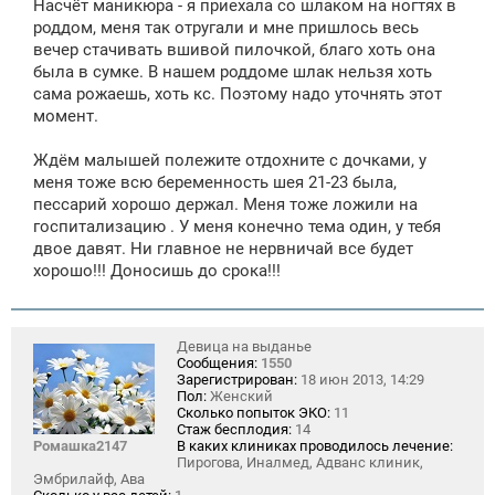
Насчёт маникюра - я приехала со шлаком на ногтях в
роддом, меня так отругали и мне пришлось весь
вечер стачивать вшивой пилочкой, благо хоть она
была в сумке. В нашем роддоме шлак нельзя хоть
сама рожаешь, хоть кс. Поэтому надо уточнять этот
момент.
Ждём малышей полежите отдохните с дочками, у
меня тоже всю беременность шея 21-23 была,
пессарий хорошо держал. Меня тоже ложили на
госпитализацию . У меня конечно тема один, у тебя
двое давят. Ни главное не нервничай все будет
хорошо!!! Доносишь до срока!!!
Девица на выданье
Сообщения:
1550
Зарегистрирован:
18 июн 2013, 14:29
Пол:
Женский
Сколько попыток ЭКО:
11
Стаж бесплодия:
14
Ромашка2147
В каких клиниках проводилось лечение:
Пирогова, Иналмед, Адванс клиник,
Эмбрилайф, Ава