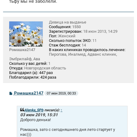
тьфу мы не заболели.
Девица на выданье
Сообщения:
1550
Зарегистрирован:
18 июн 2013, 14:29
Пол:
Женский
Сколько попыток ЭКО:
11
Стаж бесплодия:
14
Ромашка2147
В каких клиниках проводилось лечение:
Пирогова, Иналмед, Адванс клиник,
Эмбрилайф, Ава
Сколько у вас детей:
1
Откуда:
Новгородская область
Благодарил (а):
447 раз
Поблагодарили:
424 раза
С
Ромашка2147
07 июн 2019, 00:33
о
о
б
щ
Alenka_SPb
писал(а):
↑
е
03 июн 2019, 15:31
н
Доброго денька!
и
е
Ромашка, зато с сегодняшнего дня лето стартует у
нас)))