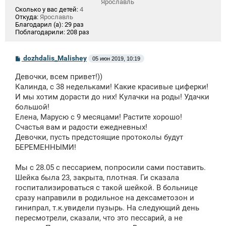
Ярославль
Сколько у вас детей:
4
Откуда:
Ярославль
Благодарил (а):
29 раз
Поблагодарили:
208 раз
С
dozhdalis_Malishey
05 июн 2019, 10:19
о
о
Девочки, всем привет!))
б
щ
Калинда, с 38 недельками! Какие красивые циферки!
е
И мы хотим дорасти до них! Кулачки на роды! Удачки
н
большой!
и
е
Елена, Марусю с 9 месяцами! Растите хорошо!
Счастья вам и радости ежедневных!
Девочки, пусть предстоящие протоколы будут
БЕРЕМЕННЫМИ!
Мы с 28.05 с пессарием, попросили сами поставить.
Шейка была 23, закрыта, плотная. Ги сказала
госпитализироваться с такой шейкой. В больнице
сразу направили в родильное на дексаметозон и
гинипрал, т.к.увидели пузырь. На следующий день
пересмотрели, сказали, что это пессарий, а не