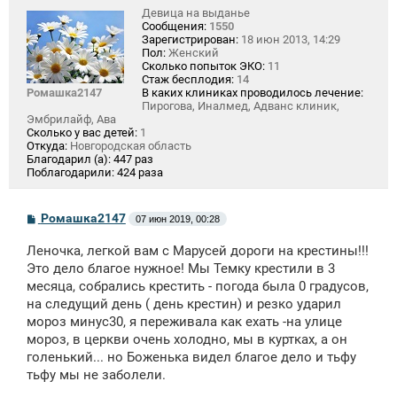
Девица на выданье
Сообщения:
1550
Зарегистрирован:
18 июн 2013, 14:29
Пол:
Женский
Сколько попыток ЭКО:
11
Стаж бесплодия:
14
Ромашка2147
В каких клиниках проводилось лечение:
Пирогова, Иналмед, Адванс клиник,
Эмбрилайф, Ава
Сколько у вас детей:
1
Откуда:
Новгородская область
Благодарил (а):
447 раз
Поблагодарили:
424 раза
С
Ромашка2147
07 июн 2019, 00:28
о
о
Леночка, легкой вам с Марусей дороги на крестины!!!
б
щ
Это дело благое нужное! Мы Темку крестили в 3
е
месяца, собрались крестить - погода была 0 градусов,
н
на следущий день ( день крестин) и резко ударил
и
е
мороз минус30, я переживала как ехать -на улице
мороз, в церкви очень холодно, мы в куртках, а он
голенький... но Боженька видел благое дело и тьфу
тьфу мы не заболели.