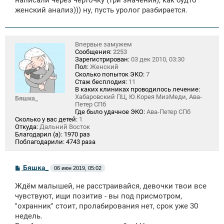
написали через чёрточку (три значения), как будто
женский анализ))) ну, пусть уролог разбирается.
Впервые замужем
Сообщения:
2253
Зарегистрирован:
03 дек 2010, 03:30
Пол:
Женский
Сколько попыток ЭКО:
7
Стаж бесплодия:
11
В каких клиниках проводилось лечение:
Хабаровский ПЦ, Ю.Корея МизМеди, Ава-
Бяшка_
Петер СПб
Где было удачное ЭКО:
Ава-Петер СПб
Сколько у вас детей:
1
Откуда:
Дальний Восток
Благодарил (а):
1970 раз
Поблагодарили:
4743 раза
С
Бяшка_
06 июн 2019, 05:02
о
о
Ждём малышей, не расстраивайся, девочки твои все
б
щ
чувствуют, ищи позитив - вы под присмотром,
е
"охранник" стоит, пролабирования нет, срок уже 30
н
недель.
и
е