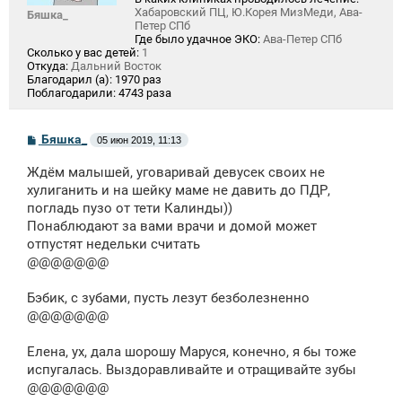
Хабаровский ПЦ, Ю.Корея МизМеди, Ава-
Бяшка_
Петер СПб
Где было удачное ЭКО:
Ава-Петер СПб
Сколько у вас детей:
1
Откуда:
Дальний Восток
Благодарил (а):
1970 раз
Поблагодарили:
4743 раза
С
Бяшка_
05 июн 2019, 11:13
о
о
Ждём малышей, уговаривай девусек своих не
б
щ
хулиганить и на шейку маме не давить до ПДР,
е
погладь пузо от тети Калинды))
н
Понаблюдают за вами врачи и домой может
и
е
отпустят недельки считать
@@@@@@@
Бэбик, с зубами, пусть лезут безболезненно
@@@@@@@
Елена, ух, дала шорошу Маруся, конечно, я бы тоже
испугалась. Выздоравливайте и отращивайте зубы
@@@@@@@