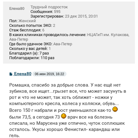
Трудный подросток
Елена80
Сообщения:
595
Зарегистрирован:
23 дек 2015, 20:01
Пол:
Женский
Сколько попыток ЭКО:
2
Стаж бесплодия:
6
В каких клиниках проводилось лечение:
НЦАГиП им. Кулакова,
Ава-Петер
Где было удачное ЭКО:
Ава-Петер
Сколько у вас детей:
1
Благодарил (а):
7 раз
Поблагодарили:
110 раз
С
Елена80
06 июн 2019, 16:22
о
о
Ромашка, спасибо за добрые слова. У нас ещё нет
б
щ
зубиков, все ищет...грызет все, что может засунуть в
е
рот и что не может, так хоть оближет - ножки у
н
компьютерного кресла, колеса у коляски, обувь...
и
е
Всего 150 г набрали и рост уменьшился как-то
были 73,5, а сегодня 73
врач все на болезнь
списала, но Марусена уже отлично, чуток соплюшек
осталось. Укусы хорошо Фенистил- карандаш или
гель.