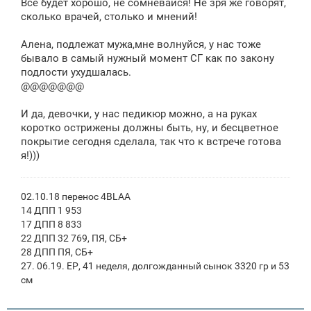
Все будет хорошо, не сомневайся! Не зря же говорят,
сколько врачей, столько и мнений!
Алена, подлежат мужа,мне волнуйся, у нас тоже
бывало в самый нужный момент СГ как по закону
подлости ухудшалась.
@@@@@@@
И да, девочки, у нас педикюр можно, а на руках
коротко острижены должны быть, ну, и бесцветное
покрытие сегодня сделала, так что к встрече готова
я!)))
02.10.18 перенос 4BLAA
14 ДПП 1 953
17 ДПП 8 833
22 ДПП 32 769, ПЯ, СБ+
28 ДПП ПЯ, СБ+
27. 06.19. ЕР, 41 неделя, долгожданный сынок 3320 гр и 53
см