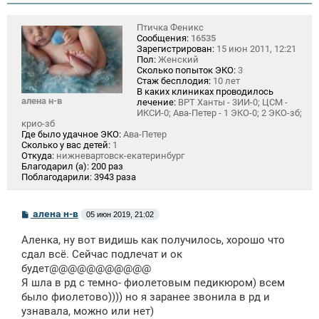
Птичка Феникс
Сообщения:
16535
Зарегистрирован:
15 июн 2011, 12:21
Пол:
Женский
Сколько попыток ЭКО:
3
Стаж бесплодия:
10 лет
В каких клиниках проводилось
алена н-в
лечение:
ВРТ Ханты - 3ИИ-0; ЦСМ -
ИКСИ-0; Ава-Петер - 1 ЭКО-0; 2 ЭКО-зб;
крио-зб
Где было удачное ЭКО:
Ава-Петер
Сколько у вас детей:
1
Откуда:
нижневартовск-екатеринбург
Благодарил (а):
200 раз
Поблагодарили:
3943 раза
С
алена н-в
05 июн 2019, 21:02
о
о
Аленка, ну вот видишь как получилось, хорошо что
б
щ
сдал всё. Сейчас подлечат и ок
е
будет@@@@@@@@@@@
н
Я шла в рд с темно- фиолетовым педикюром) всем
и
е
было фиолетово)))) но я заранее звонила в рд и
узнавала, можно или нет)