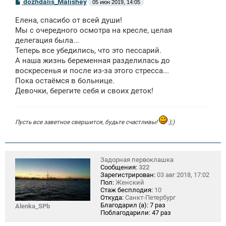
С
dozhdalis_Malishey
05 июн 2019, 14:05
о
о
Елена, спасибо от всей души!
б
щ
Мы с очередного осмотра на кресле, целая
е
делегация была...
н
Теперь все убедились, что это пессарий.
и
е
А наша жизнь беременная разделилась до
воскресенья и после из-за этого стресса...
Пока остаёмся в больнице.
Девочки, берегите себя и своих деток!
Пусть все заветное свершится, будьте счастливы!
:);)
Задорная первоклашка
Сообщения:
322
Зарегистрирован:
03 авг 2018, 17:02
Пол:
Женский
Стаж бесплодия:
10
Откуда:
Санкт-Петербург
Благодарил (а):
7 раз
Alenka_SPb
Поблагодарили:
47 раз