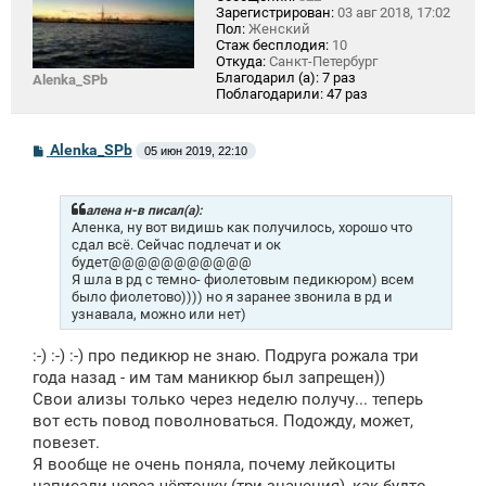
Зарегистрирован:
03 авг 2018, 17:02
Пол:
Женский
Стаж бесплодия:
10
Откуда:
Санкт-Петербург
Благодарил (а):
7 раз
Alenka_SPb
Поблагодарили:
47 раз
С
Alenka_SPb
05 июн 2019, 22:10
о
о
б
щ
алена н-в писал(а):
е
Аленка, ну вот видишь как получилось, хорошо что
н
сдал всё. Сейчас подлечат и ок
и
будет@@@@@@@@@@@
е
Я шла в рд с темно- фиолетовым педикюром) всем
было фиолетово)))) но я заранее звонила в рд и
узнавала, можно или нет)
:-) :-) :-) про педикюр не знаю. Подруга рожала три
года назад - им там маникюр был запрещен))
Свои ализы только через неделю получу... теперь
вот есть повод поволноваться. Подожду, может,
повезет.
Я вообще не очень поняла, почему лейкоциты