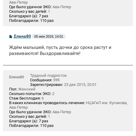
Ава-Петер
Где было удачное ЭКО:
Ава-Петер
Сколько у вас детей:
1
Благодарил (а):
7 раз
Поблагодарили:
110 раз
С
Елена80
05 июн 2019, 14:01
о
о
Ждём малышей, пусть дочки до срока растут и
б
щ
развиваются! Выздоравливайте!
е
н
и
е
Трудный подросток
Елена80
Сообщения:
595
Зарегистрирован:
23 дек 2015, 20:01
Пол:
Женский
Сколько попыток ЭКО:
2
Стаж бесплодия:
6
В каких клиниках проводилось лечение:
НЦАГиП им. Кулакова,
Ава-Петер
Где было удачное ЭКО:
Ава-Петер
Сколько у вас детей:
1
Благодарил (а):
7 раз
Поблагодарили:
110 раз