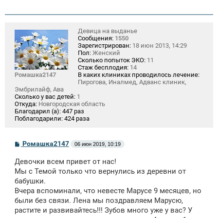
Девица на выданье
Сообщения:
1550
Зарегистрирован:
18 июн 2013, 14:29
Пол:
Женский
Сколько попыток ЭКО:
11
Стаж бесплодия:
14
Ромашка2147
В каких клиниках проводилось лечение:
Пирогова, Иналмед, Адванс клиник,
Эмбрилайф, Ава
Сколько у вас детей:
1
Откуда:
Новгородская область
Благодарил (а):
447 раз
Поблагодарили:
424 раза
С
Ромашка2147
06 июн 2019, 10:19
о
о
Девочки всем привет от нас!
б
щ
Мы с Темой только что вернулись из деревни от
е
бабушки.
н
Вчера вспоминали, что невесте Марусе 9 месяцев, но
и
е
были без связи. Лена мы поздравляем Марусю,
растите и развивайтесь!!! Зубов много уже у вас? У