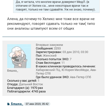
Да, я читала, что многие врачи доверяют МедЛ. (в
отличие от Хелик-са....мне некоторые врачи так и
говорят, только не там сдавайте. Уж не знаю, почему).
Алена, да почему-то Хеликс мне тоже все врачи не
рекомендуют, говорят сдавать только не там( типо
они анализы штампуют всем от общих
Впервые замужем
Сообщения:
2253
Зарегистрирован:
03 дек 2010, 03:30
Пол:
Женский
Сколько попыток ЭКО:
7
Стаж бесплодия:
11
В каких клиниках проводилось лечение:
Хабаровский ПЦ, Ю.Корея МизМеди, Ава-
Бяшка_
Петер СПб
Где было удачное ЭКО:
Ава-Петер СПб
Сколько у вас детей:
1
Откуда:
Дальний Восток
Благодарил (а):
1970 раз
Поблагодарили:
4743 раза
С
Бяшка_
07 июн 2019, 05:42
о