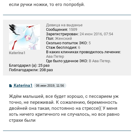
е
если ручки ножки, то его попробуй.
н
и
е
Девица на выданье
Сообщения:
1509
Зарегистрирован:
24 июн 2016, 07:54
Пол:
Женский
Сколько попыток ЭКО:
5
Стаж бесплодия:
6
В каких клиниках проводилось лечение:
Katerina1
Ава Петер
Где было удачное ЭКО:
В Ава Петер.
Благодарил (а):
25 раз
Поблагодарили:
208 раз
С
Katerina1
06 июн 2019, 11:56
о
о
Ждём малышей, все будет хорошо, с пессарием уж
б
щ
точно, не переживай. К сожалению, беременность
е
двойней она такая, постоянно на стрессе(( У меня
н
хоть ничего критичного не случалось, но все равно
и
е
страхи были