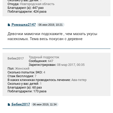
Сколько у вас детей:
1
Откуда:
Новгородская область
Благодарил (а):
447 раз
Поблагодарили:
424 раза
С
Ромашка2147
06 июн 2019, 10:21
о
о
Девочки мамочки подскажите , чем мазать укусы
б
щ
насекомых. Тема весь покусан с деревне
е
н
и
е
Трудный подросток
Бебик2017
Сообщения:
647
Зарегистрирован:
08 мар 2017, 00:35
Пол:
Женский
Сколько попыток ЭКО:
4
Стаж бесплодия:
7
В каких клиниках проводилось лечение:
Ава-петер
Сколько у вас детей:
1
Благодарил (а):
60 раз
Поблагодарили:
173 раза
С
Бебик2017
06 июн 2019, 11:34
о
о