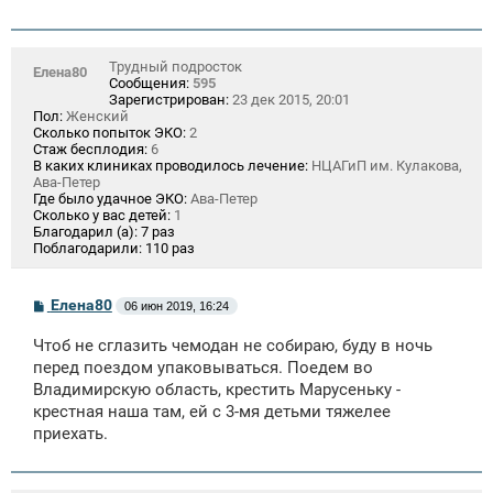
Трудный подросток
Елена80
Сообщения:
595
Зарегистрирован:
23 дек 2015, 20:01
Пол:
Женский
Сколько попыток ЭКО:
2
Стаж бесплодия:
6
В каких клиниках проводилось лечение:
НЦАГиП им. Кулакова,
Ава-Петер
Где было удачное ЭКО:
Ава-Петер
Сколько у вас детей:
1
Благодарил (а):
7 раз
Поблагодарили:
110 раз
С
Елена80
06 июн 2019, 16:24
о
о
Чтоб не сглазить чемодан не собираю, буду в ночь
б
щ
перед поездом упаковываться. Поедем во
е
Владимирскую область, крестить Марусеньку -
н
крестная наша там, ей с 3-мя детьми тяжелее
и
е
приехать.