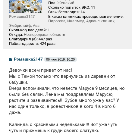
Пол:
Женский
Сколько попыток ЭКО:
11
Стаж бесплодия:
14
Ромашка2147
В каких клиниках проводилось лечение:
Пирогова, Иналмед, Адванс клиник,
Эмбрилайф, Ава
Сколько у вас детей:
1
Откуда:
Новгородская область
Благодарил (а):
447 раз
Поблагодарили:
424 раза
С
Ромашка2147
06 июн 2019, 10:20
о
о
Девочки всем привет от нас!
б
щ
Мы с Темой только что вернулись из деревни от
е
бабушки.
н
Вчера вспоминали, что невесте Марусе 9 месяцев, но
и
е
были без связи. Лена мы поздравляем Марусю,
растите и развивайтесь!!! Зубов много уже у вас? У
нас один только, в ровестников в кого 4 в кого 6
даже.
Калинда, с красивыми недельками!!! Вот уже чуть
чуть и прижмёшь к груди своего слатулю.