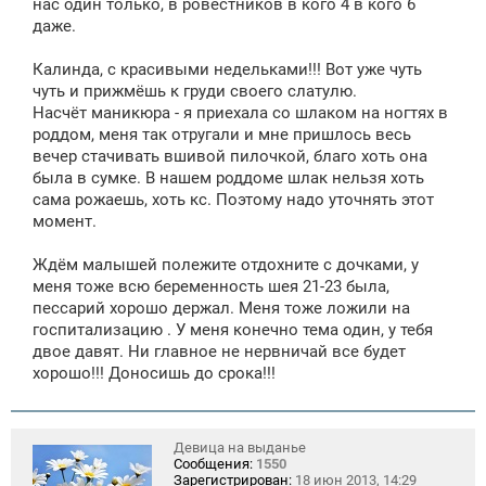
нас один только, в ровестников в кого 4 в кого 6
даже.
Калинда, с красивыми недельками!!! Вот уже чуть
чуть и прижмёшь к груди своего слатулю.
Насчёт маникюра - я приехала со шлаком на ногтях в
роддом, меня так отругали и мне пришлось весь
вечер стачивать вшивой пилочкой, благо хоть она
была в сумке. В нашем роддоме шлак нельзя хоть
сама рожаешь, хоть кс. Поэтому надо уточнять этот
момент.
Ждём малышей полежите отдохните с дочками, у
меня тоже всю беременность шея 21-23 была,
пессарий хорошо держал. Меня тоже ложили на
госпитализацию . У меня конечно тема один, у тебя
двое давят. Ни главное не нервничай все будет
хорошо!!! Доносишь до срока!!!
Девица на выданье
Сообщения:
1550
Зарегистрирован:
18 июн 2013, 14:29