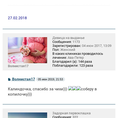
27.02.2018
Девица на выданье
Сообщения:
1173
Зарегистрирован:
04 июн 2017, 13:09
Пол:
Женский
В каких клиниках проводилось
лечение:
Ава-Петер
Благодарил (а):
144 раза
Поблагодарили:
123 раза
Волнистая17
С
Волнистая17
05 июн 2019, 21:53
о
о
Калиндочка, спасибо за чихи)))
соберу в
б
щ
копилочку)))
е
н
и
е
Задорная первоклашка
Сообщения:
322