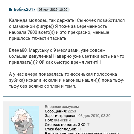
С
Бебик2017
05 июн 2019, 10:20
о
о
Калинда молодец так держать! Сыночек позаботился
б
щ
о мамкиной фигуре)) Я тоже за беременность
е
набрала 7800 всего))) и это прекрасно, меньше
н
пришлось тяжести таскать!
и
е
Елена80, Маруську с 9 месяцами, уже совсем
большая девулечка! Наверно уже бантики есть на что
привязать)))? Ой как быстро время летит!!!
А у нас вчера показалась тонюсенькая полосочка
зубика) искали искали и наконец нашли))) пока тьфу-
тьфу без всяких соплей и темп.
Впервые замужем
Сообщения:
2253
Зарегистрирован:
03 дек 2010, 03:30
Пол:
Женский
Сколько попыток ЭКО:
7
Стаж бесплодия:
11
В каких клиниках проводилось лечение: