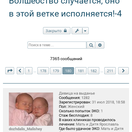
Волшебство случается, оно
в этой ветке исполняется!-4
Закрыто
Поиск
Расширенный п
7365 сообщений
Страница
180
из
211
1
178
179
180
181
182
211
…
…
Пред.
Сл
Девица на выданье
Сообщения:
1282
Зарегистрирован:
31 июл 2018, 18:58
Пол:
Женский
Сколько попыток ЭКО:
1
Стаж бесплодия:
8
В каких клиниках проводилось
лечение:
Мать и Дитя Ярославль
Где было удачное ЭКО:
Мать и Дитя
dozhdalis_Malishey