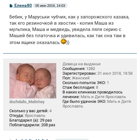
С
Елена80
05 июн 2019, 14:03
о
о
Бебик, у Маруськи чубчик, как у запорожского казака,
б
щ
так его резиночкой в хвостик - копия Маша из
е
мультика, Маша и медведь, увидела ляля серию с
н
Машей без платочка и удивилась, как так она там в
и
е
этом ящике оказалась
))
Девица на выданье
Сообщения:
1282
Зарегистрирован:
31 июл 2018, 18:58
Пол:
Женский
Сколько попыток ЭКО:
1
Стаж бесплодия:
8
В каких клиниках проводилось
лечение:
Мать и Дитя Ярославль
Где было удачное ЭКО:
Мать и Дитя
dozhdalis_Malishey
Ярославль
Сколько у вас детей:
4
Откуда:
Ярославль
Благодарил (а):
29 раз
Поблагодарили:
208 раз