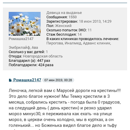
Девица на выданье
Сообщения:
1550
Зарегистрирован:
18 июн 2013, 14:29
Пол:
Женский
Сколько попыток ЭКО:
11
Стаж бесплодия:
14
Ромашка2147
В каких клиниках проводилось лечение:
Пирогова, Иналмед, Адванс клиник,
Эмбрилайф, Ава
Сколько у вас детей:
1
Откуда:
Новгородская область
Благодарил (а):
447 раз
Поблагодарили:
424 раза
С
Ромашка2147
07 июн 2019, 00:28
о
о
Леночка, легкой вам с Марусей дороги на крестины!!!
б
щ
Это дело благое нужное! Мы Темку крестили в 3
е
месяца, собрались крестить - погода была 0 градусов,
н
на следущий день ( день крестин) и резко ударил
и
е
мороз минус30, я переживала как ехать -на улице
мороз, в церкви очень холодно, мы в куртках, а он
голенький... но Боженька видел благое дело и тьфу