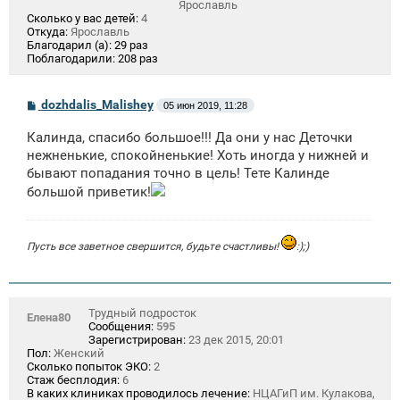
Ярославль
Сколько у вас детей:
4
Откуда:
Ярославль
Благодарил (а):
29 раз
Поблагодарили:
208 раз
С
dozhdalis_Malishey
05 июн 2019, 11:28
о
о
Калинда, спасибо большое!!! Да они у нас Деточки
б
щ
нежненькие, спокойненькие! Хоть иногда у нижней и
е
бывают попадания точно в цель! Тете Калинде
н
большой приветик!
и
е
Пусть все заветное свершится, будьте счастливы!
:);)
Трудный подросток
Елена80
Сообщения:
595
Зарегистрирован:
23 дек 2015, 20:01
Пол:
Женский
Сколько попыток ЭКО:
2
Стаж бесплодия:
6
В каких клиниках проводилось лечение:
НЦАГиП им. Кулакова,