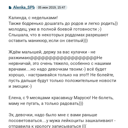
С
Alenka_SPb
05 июн 2019, 15:47
о
о
Калинда, с недельками!
б
щ
Также бодренько дошагать до родов и легко родить))
е
молодец, уже в полной боевой готовности ;-)
н
Слышала, что в некоторых роддомах разрешают
и
е
оставить маникюр,:если он светлый)))
Ждём малышей, держу за вас кулачки - не
разжимаю@@@@@@@@@@@@@@@@@@Не
нервничай, это очень тяжело, особенно с нашими
врачами....но надо девочкам твоим:-) всё будет
хорошо, - настраивайся только на это!!! Не болейте,
пусть дальше будут только положительные новости
и эмоции:-)
Елена, с 9 месяцами красавицу Марусю! Не болеть,
маму не пугать, а только радовать)))
Эх, девочки, надо было мне с вами раньше
посоветоваться....у мужа лейкоциты зашкаливают -
отправила к урологу записываться (((