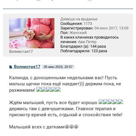
Девица на выданье
Сообщения:
1173
Зарегистрирован:
04 июн 2017, 13:09
Пол:
Женский
В каких клиниках проводилось
лечение:
Ава-Петер
Благодарил (а):
144 раза
Поблагодарили:
123 раза
Волнистая17
С
Волнистая17
05 июн 2019, 20:57
о
о
Калинда, с доношенными недельками вас! Пусть
б
щ
малыш щечки пока ещё наедает))) держим пока, не
е
разжимаем!
н
и
е
Ждём малышей, пусть все будет хорошо
держись там с девчушечками. Главное терапия и
присмотр врачей есть, отдыхай и спокойствия тебе!
Малышей всех с датками🤩🤩🤩