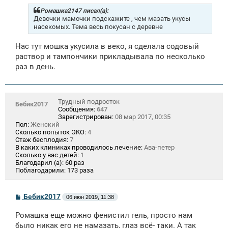
б
щ
Ромашка2147 писал(а):
е
Девочки мамочки подскажите , чем мазать укусы
н
насекомых. Тема весь покусан с деревне
и
е
Нас тут мошка укусила в веко, я сделала содовый
раствор и тампончики прикладывала по несколько
раз в день.
Трудный подросток
Бебик2017
Сообщения:
647
Зарегистрирован:
08 мар 2017, 00:35
Пол:
Женский
Сколько попыток ЭКО:
4
Стаж бесплодия:
7
В каких клиниках проводилось лечение:
Ава-петер
Сколько у вас детей:
1
Благодарил (а):
60 раз
Поблагодарили:
173 раза
С
Бебик2017
06 июн 2019, 11:38
о
о
Ромашка еще можно фенистил гель, просто нам
б
щ
было никак его не намазать, глаз всё- таки. А так