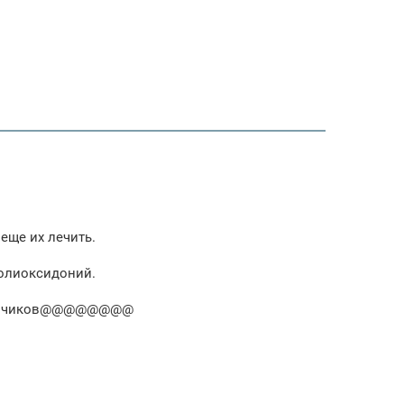
 еще их лечить.
полиоксидоний.
бриончиков@@@@@@@@