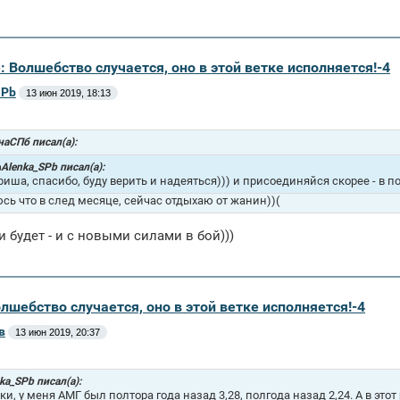
e: Волшебство случается, оно в этой ветке исполняется!-4
SPb
13 июн 2019, 18:13
аСПб писал(а):
Alenka_SPb писал(а):
риша, спасибо, буду верить и надеяться))) и присоединяйся скорее - в п
сь что в след месяце, сейчас отдыхаю от жанин))(
и будет - и с новыми силами в бой)))
олшебство случается, оно в этой ветке исполняется!-4
в
13 июн 2019, 20:37
ka_SPb писал(а):
и, у меня АМГ был полтора года назад 3,28, полгода назад 2,24. А в этот