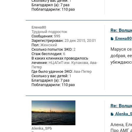
Сколько у вас детей:
1
Благодарил (а):
7 раз
Поблагодарили:
110 раз
Елена80
Re: Волше
Трудный подросток
Сообщения:
595
С
Елена80
Зарегистрирован:
23 дек 2015, 20:01
о
Пол:
Женский
о
Маруся се
Сколько попыток ЭКО:
2
б
Стаж бесплодия:
6
щ
добрая, е
В каких клиниках проводилось
е
убеждаюсь
лечение:
НЦАГиП им. Кулакова, Ава-
н
и
Петер
е
Где было удачное ЭКО:
Ава-Петер
Сколько у вас детей:
1
Благодарил (а):
7 раз
Поблагодарили:
110 раз
Re: Волше
С
Alenka_
о
о
Алена, Ел
б
Alenka_SPb
щ
Про АМГ д