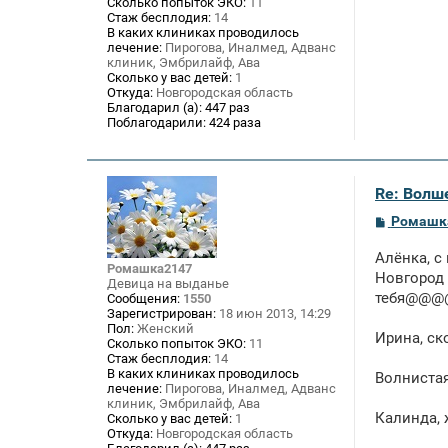
Сколько попыток ЭКО:
11
Стаж бесплодия:
14
В каких клиниках проводилось
лечение:
Пирогова, Иналмед, Адванс
клиник, Эмбрилайф, Ава
Сколько у вас детей:
1
Откуда:
Новгородская область
Благодарил (а):
447 раз
Поблагодарили:
424 раза
Re: Волше
С
Ромашк
о
о
Алёнка, с
б
Ромашка2147
щ
Новгород 
Девица на выданье
е
тебя@@@@
Сообщения:
1550
н
Зарегистрирован:
18 июн 2013, 14:29
и
Пол:
Женский
е
Ирина, ск
Сколько попыток ЭКО:
11
Стаж бесплодия:
14
В каких клиниках проводилось
Волнистая
лечение:
Пирогова, Иналмед, Адванс
клиник, Эмбрилайф, Ава
Калинда, 
Сколько у вас детей:
1
Откуда:
Новгородская область