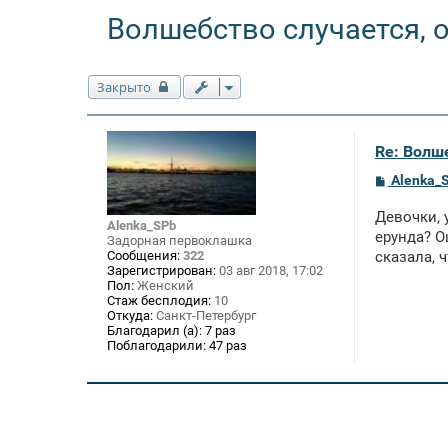
Волшебство случается, о
Закрыто
Re: Волше
С
Alenka_
о
о
Девочки, у
б
Alenka_SPb
щ
ерунда? О
Задорная первоклашка
е
Сообщения:
322
сказала, 
н
Зарегистрирован:
03 авг 2018, 17:02
и
Пол:
Женский
е
Стаж бесплодия:
10
Откуда:
Санкт-Петербург
Благодарил (а):
7 раз
Поблагодарили:
47 раз