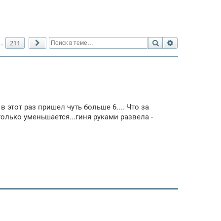
Поиск
Расширенный 
211
…
След.
в этот раз пришел чуть больше 6.... Что за
только уменьшается...гиня руками развела -