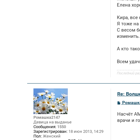
Елена хор
Кира, все
Я тоже на
С весом бо
изменить.
А кто так
Всем удач
Последний ра
Re: Волше
С
Ромашк
о
о
Насчёт АМ
б
Ромашка2147
щ
врачи и г
Девица на выданье
е
Сообщения:
1550
н
Зарегистрирован:
18 июн 2013, 14:29
и
Пол:
Женский
е