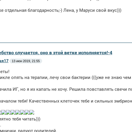
е отдельная благодарность;-) Лена, у Маруси свой вкус)))
бство случается, оно в этой ветке исполняется!-4
ая17
13 июн 2019, 21:55
еты!
икле опять на терапии, лечу свои бактерии (((уже не знаю чем
ачила ИГ, но я их капать не хочу. Решила повставлять свечи 
 началом тебя! Качественных клеточек тебе и сильных эм
ятно тебя читать)))
.
нички, радуют родителей.