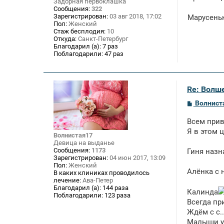
Задорная первоклашка
е
Сообщения:
322
н
Зарегистрирован:
03 авг 2018, 17:02
Марусеньк
и
Пол:
Женский
е
Стаж бесплодия:
10
Откуда:
Санкт-Петербург
Благодарил (а):
7 раз
Поблагодарили:
47 раз
Re: Волше
С
Волнист
о
о
Всем прив
б
щ
Я в этом ц
Волнистая17
е
Девица на выданье
н
Сообщения:
1173
Гиня назн
и
Зарегистрирован:
04 июн 2017, 13:09
е
Пол:
Женский
Алёнка с
В каких клиниках проводилось
лечение:
Ава-Петер
Благодарил (а):
144 раза
Калинда
Поблагодарили:
123 раза
Всегда при
Ждём с с..
Малыши ум