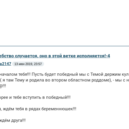
бство случается, оно в этой ветке исполняется!-4
а2147
13 июн 2019, 23:57
 началом тебя!!! Пусть будет победный мы с Темой держим ку
( я там Тему и родила во втором областном роддоме), - мы с
!!!
орее и тебе вступить в победный!!!
, ждём тебя в рядах беременнюшек!!!
ждём друга!!!