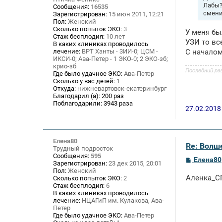
н
Лабы?
Сообщения:
16535
и
смен
Зарегистрирован:
15 июн 2011, 12:21
е
Пол:
Женский
Сколько попыток ЭКО:
3
У меня бы
Стаж бесплодия:
10 лет
УЗИ то вс
В каких клиниках проводилось
лечение:
ВРТ Ханты - 3ИИ-0; ЦСМ -
С начало
ИКСИ-0; Ава-Петер - 1 ЭКО-0; 2 ЭКО-зб;
крио-зб
Последний ра
Где было удачное ЭКО:
Ава-Петер
Сколько у вас детей:
1
Откуда:
нижневартовск-екатеринбург
Благодарил (а):
200 раз
Поблагодарили:
3943 раза
27.02.2018
Елена80
Re: Волше
Трудный подросток
Сообщения:
595
С
Елена80
Зарегистрирован:
23 дек 2015, 20:01
о
Пол:
Женский
о
Аленка_СП
Сколько попыток ЭКО:
2
б
Стаж бесплодия:
6
щ
В каких клиниках проводилось
е
лечение:
НЦАГиП им. Кулакова, Ава-
н
и
Петер
е
Где было удачное ЭКО:
Ава-Петер