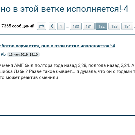
но в этой ветке исполняется!-4
Страница
182
из
211
7365 сообщений
1
180
181
182
183
184
…
Пред.
бство случается, оно в этой ветке исполняется!-4
SPb
13 июн 2019, 18:10
 меня АМГ был полтора года назад 3,28, полгода назад 2,24. А 
шибка Лабы? Разве такое бывает....я думала, что он с годами 
что может реактив сменили