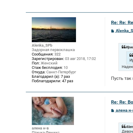
Re: Re: R
С
Alenka_
о
о
б
Alenka_SPb
щ
Ирин
Задорная первоклашка
е
Сообщения:
322
н
Зарегистрирован:
03 авг 2018, 17:02
и
И
Пол:
Женский
е
Надею
Стаж бесплодия:
10
Откуда:
Санкт-Петербург
Благодарил (а):
7 раз
Пусть так 
Поблагодарили:
47 раз
Re: Re: В
С
алена н-
о
о
б
щ
Alen
алена н-в
е
Девочк
Птичка Феникс