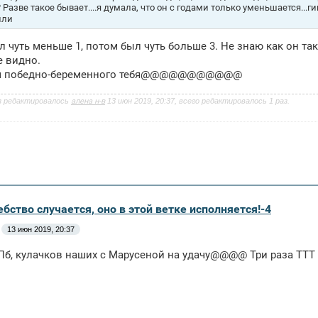
 Разве такое бывает....я думала, что он с годами только уменьшается...г
или
л чуть меньше 1, потом был чуть больше 3. Не знаю как он так 
е видно.
м победно-беременного тебя@@@@@@@@@@@
з редактировалось
алена н-в
13 июн 2019, 20:37, всего редактировалось 1 раз.
бство случается, оно в этой ветке исполняется!-4
13 июн 2019, 20:37
б, кулачков наших с Марусеной на удачу@@@@ Три раза ТТТ 