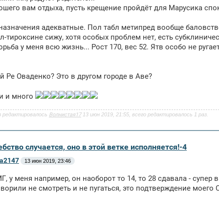
ошего вам отдыха, пусть крещение пройдёт для Марусика спо
 назначения адекватные. Пол табл метипред вообще баловств
 л-тироксине сижу, хотя особых проблем нет, есть субклиничес
рьба у меня всю жизнь... Рост 170, вес 52. Ятв особо не ругае
ой Ре Оваденко? Это в другом городе в Аве?
и и много
з редактировалось
Волнистая17
13 июн 2019, 21:55, всего редактировалось 1 раз.
бство случается, оно в этой ветке исполняется!-4
а2147
13 июн 2019, 23:46
Г, у меня например, он наоборот то 14, то 28 сдавала - супер
оворили не смотреть и не пугаться, это подтверждение моего 