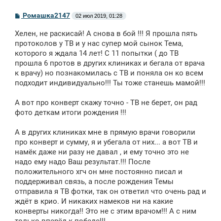
С
Ромашка2147
02 июл 2019, 01:28
о
о
Хелен, не раскисай! А снова в бой !!! Я прошла пять
б
щ
протоколов у ТВ и у нас супер мой сынок Тема,
е
которого я ждала 14 лет! С 11 попытки ( до ТВ
н
прошла 6 протов в других клиниках и бегала от врача
и
е
к врачу) но познакомилась с ТВ и поняла он ко всем
подходит индивидуально!!! Ты тоже станешь мамой!!!
А вот про конверт скажу точно - ТВ не берет, он рад
фото деткам итоги рождения !!!
А в других клиниках мне в прямую врачи говорили
про конверт и сумму, я и убегала от них... а вот ТВ и
намёк даже ни разу не давал , и ему точно это не
надо ему надо Ваш результат.!!! После
положительного хгч он мне постоянно писал и
поддерживал связь, а после рождения Темы
отправила я ТВ фотки, так он ответил что очень рад и
ждёт в крио. И никаких намеков ни на какие
конверты никогда!! Это не с этим врачом!!! А с ним
только вперёд к победе!!!