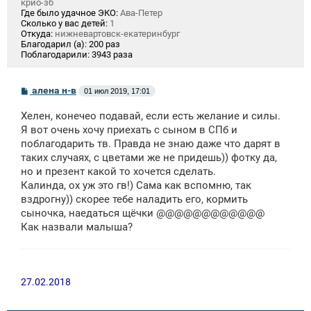
крио-зб
Где было удачное ЭКО:
Ава-Петер
Сколько у вас детей:
1
Откуда:
нижневартовск-екатеринбург
Благодарил (а):
200 раз
Поблагодарили:
3943 раза
С
алена н-в
01 июл 2019, 17:01
о
о
Хелен, конечео подавай, если есть желание и силы.
б
щ
Я вот очень хочу приехать с сыном в СПб и
е
поблагодарить тв. Правда не знаю даже что дарят в
н
таких случаях, с цветами же не придешь)) фотку да,
и
е
но и презент какой то хочется сделать.
Калинда, ох уж это гв!) Сама как вспомню, так
вздрогну)) скорее тебе наладить его, кормить
сыночка, наедаться щёчки @@@@@@@@@@@@
Как назвали малыша?
27.02.2018