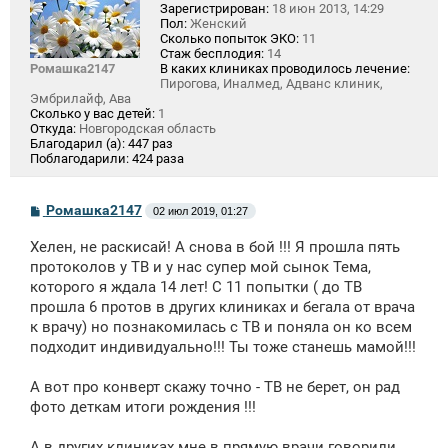
Зарегистрирован:
18 июн 2013, 14:29
Пол:
Женский
Сколько попыток ЭКО:
11
Стаж бесплодия:
14
Ромашка2147
В каких клиниках проводилось лечение:
Пирогова, Иналмед, Адванс клиник,
Эмбрилайф, Ава
Сколько у вас детей:
1
Откуда:
Новгородская область
Благодарил (а):
447 раз
Поблагодарили:
424 раза
С
Ромашка2147
02 июл 2019, 01:27
о
о
Хелен, не раскисай! А снова в бой !!! Я прошла пять
б
щ
протоколов у ТВ и у нас супер мой сынок Тема,
е
которого я ждала 14 лет! С 11 попытки ( до ТВ
н
прошла 6 протов в других клиниках и бегала от врача
и
е
к врачу) но познакомилась с ТВ и поняла он ко всем
подходит индивидуально!!! Ты тоже станешь мамой!!!
А вот про конверт скажу точно - ТВ не берет, он рад
фото деткам итоги рождения !!!
А в других клиниках мне в прямую врачи говорили