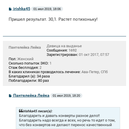
С
irishka45
01 июл 2019, 18:06
о
о
Пришел результат. 30,1. Растет потихоньку!
б
щ
е
н
и
е
Девица на выданье
Пантелейка Лейка
Сообщения:
1692
Зарегистрирован:
01 окт 2017, 07:57
Пол:
Женский
Сколько попыток ЭКО:
1
Стаж бесплодия:
2
В каких клиниках проводилось лечение:
Ава-Петер, СПб
Благодарил (а):
34 раза
Поблагодарили:
80 раз
С
Пантелейка Лейка
01 июл 2019, 18:20
о
о
б
щ
irishka45 писал(а):
е
Благодарить и давать конверты разное дело!!
н
Благодарить надо всегда и всех, но речь то идет о том,
и
что без конвертов не делают перенос качественный
е