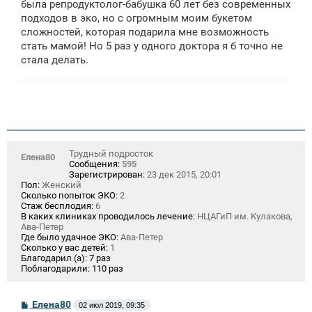
щ
была репродуктолог-бабушка 60 лет без современных
е
подходов в эко, но с огромным моим букетом
н
сложностей, которая подарила мне возможность
и
е
стать мамой! Но 5 раз у одного доктора я б точно не
стала делать.
Трудный подросток
Елена80
Сообщения:
595
Зарегистрирован:
23 дек 2015, 20:01
Пол:
Женский
Сколько попыток ЭКО:
2
Стаж бесплодия:
6
В каких клиниках проводилось лечение:
НЦАГиП им. Кулакова,
Ава-Петер
Где было удачное ЭКО:
Ава-Петер
Сколько у вас детей:
1
Благодарил (а):
7 раз
Поблагодарили:
110 раз
С
Елена80
02 июл 2019, 09:35