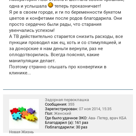
одна и услышала
теперь проказничает!
Я ре в своем городе, и ги по беременности букетом
цветов и конфетами после родов благодарила. Они
просто сердечно были рады, что старания
увенчались успехом!
А ТВ действительно старается снизить расходы, все
пункции проводил как ец, хоть и со стимуляцией, и
за донорские я нам деньги вернули, раз не
оплодотворились. Всегда пояснял, какие
манипуляции делает.
Поэтому странно слышать про конвертики в
клинике...
Задорная первоклашка
Сообщения:
355
Зарегистрирован:
07 ноя 2014, 15:35
Пол:
Женский
Где было удачное ЭКО:
Ава- Петер, врач КБА
Благодарил (а):
161 раз
Поблагодарили:
30 раз
Новая Жизнь