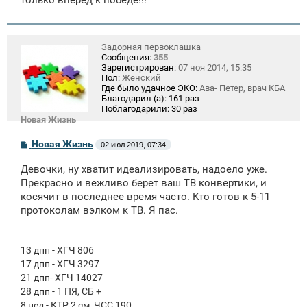
Задорная первоклашка
Сообщения:
355
Зарегистрирован:
07 ноя 2014, 15:35
Пол:
Женский
Где было удачное ЭКО:
Ава- Петер, врач КБА
Благодарил (а):
161 раз
Поблагодарили:
30 раз
Новая Жизнь
С
Новая Жизнь
02 июл 2019, 07:34
о
о
Девочки, ну хватит идеализировать, надоело уже.
б
щ
Прекрасно и вежливо берет ваш ТВ конвертики, и
е
косячит в последнее время часто. Кто готов к 5-11
н
протоколам вэлком к ТВ. Я пас.
и
е
13 дпп - ХГЧ 806
17 дпп - ХГЧ 3297
21 дпп- ХГЧ 14027
28 дпп - 1 ПЯ, СБ +
8 нед - КТР 2 см, ЧСС 190