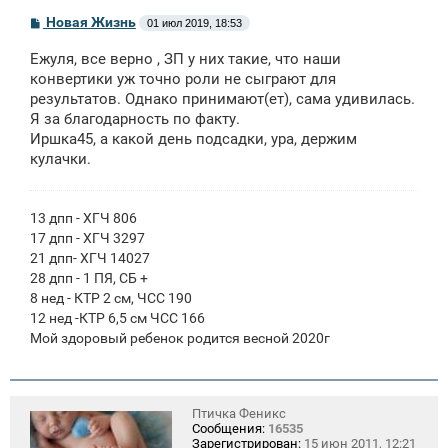
С
Новая Жизнь
01 июл 2019, 18:53
о
о
Ежуля, все верно , ЗП у них такие, что наши
б
щ
конвертики уж точно роли не сыграют для
е
результатов. Однако принимают(ет), сама удивилась.
н
Я за благодарность по факту.
и
е
Иршка45, а какой день подсадки, ура, держим
кулачки.
13 дпп - ХГЧ 806
17 дпп - ХГЧ 3297
21 дпп- ХГЧ 14027
28 дпп - 1 ПЯ, СБ +
8 нед - КТР 2 см, ЧСС 190
12 нед -КТР 6,5 см ЧСС 166
Мой здоровый ребенок родится весной 2020г
Птичка Феникс
Сообщения:
16535
Зарегистрирован:
15 июн 2011, 12:21