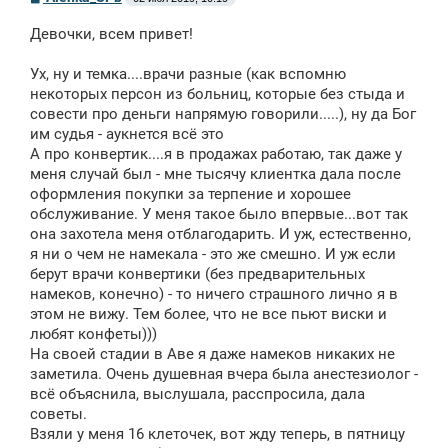
о
о
Девочки, всем привет!
б
щ
е
Ух, ну и темка....врачи разные (как вспомню
н
некоторых персон из больниц, которые без стыда и
и
е
совести про деньги напрямую говорили.....), ну да Бог
им судья - аукнется всё это
А про конвертик....я в продажах работаю, так даже у
меня случай был - мне тысячу клиентка дала после
оформления покупки за терпение и хорошее
обслуживание. У меня такое было впервые...вот так
она захотела меня отблагодарить. И уж, естественно,
я ни о чем не намекала - это же смешно. И уж если
берут врачи конвертики (без предварительных
намеков, конечно) - то ничего страшного лично я в
этом не вижу. Тем более, что не все пьют виски и
любят конфеты)))
На своей стадии в Аве я даже намеков никаких не
заметила. Очень душевная вчера была анестезиолог -
всё объяснила, выслушала, расспросила, дала
советы.
Взяли у меня 16 клеточек, вот жду теперь, в пятницу