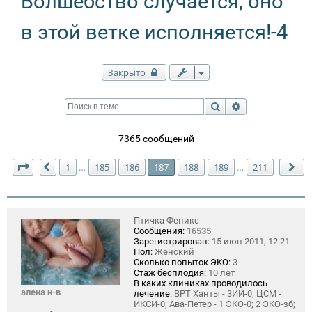
Волшебство случается, оно
в этой ветке исполняется!-4
Закрыто
Поиск
Расширенный п
7365 сообщений
Страница
187
из
211
1
185
186
187
188
189
211
…
…
Пред.
Сл
Птичка Феникс
Сообщения:
16535
Зарегистрирован:
15 июн 2011, 12:21
Пол:
Женский
Сколько попыток ЭКО:
3
Стаж бесплодия:
10 лет
В каких клиниках проводилось
алена н-в
лечение:
ВРТ Ханты - 3ИИ-0; ЦСМ -
ИКСИ-0; Ава-Петер - 1 ЭКО-0; 2 ЭКО-зб;