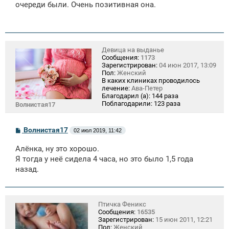
очереди были. Очень позитивная она.
Девица на выданье
Сообщения:
1173
Зарегистрирован:
04 июн 2017, 13:09
Пол:
Женский
В каких клиниках проводилось
лечение:
Ава-Петер
Благодарил (а):
144 раза
Поблагодарили:
123 раза
Волнистая17
С
Волнистая17
02 июл 2019, 11:42
о
о
Алёнка, ну это хорошо.
б
щ
Я тогда у неё сидела 4 часа, но это было 1,5 года
е
назад.
н
и
е
Птичка Феникс
Сообщения:
16535
Зарегистрирован:
15 июн 2011, 12:21
Пол:
Женский