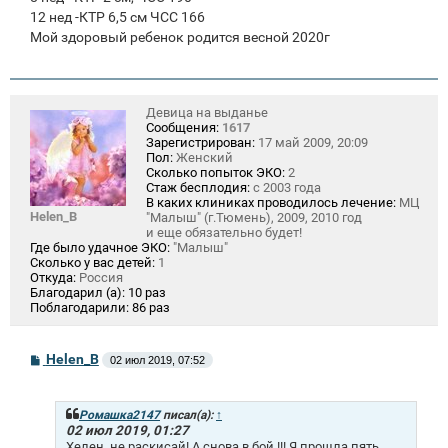
12 нед -КТР 6,5 см ЧСС 166
Мой здоровый ребенок родится весной 2020г
Девица на выданье
Сообщения:
1617
Зарегистрирован:
17 май 2009, 20:09
Пол:
Женский
Сколько попыток ЭКО:
2
Стаж бесплодия:
с 2003 года
В каких клиниках проводилось лечение:
МЦ
Helen_B
"Малыш" (г.Тюмень), 2009, 2010 год
и еще обязательно будет!
Где было удачное ЭКО:
"Малыш"
Сколько у вас детей:
1
Откуда:
Россия
Благодарил (а):
10 раз
Поблагодарили:
86 раз
С
Helen_B
02 июл 2019, 07:52
о
о
б
щ
Ромашка2147
писал(а):
↑
е
02 июл 2019, 01:27
н
Хелен, не раскисай! А снова в бой !!! Я прошла пять