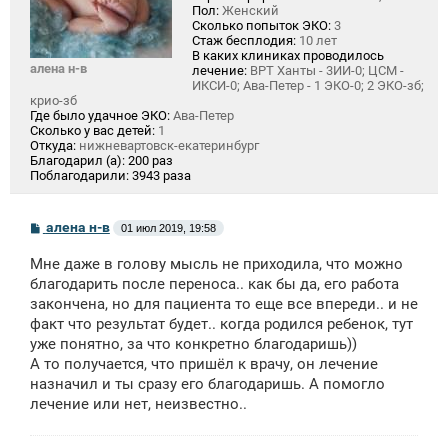
Пол:
Женский
Сколько попыток ЭКО:
3
Стаж бесплодия:
10 лет
В каких клиниках проводилось
алена н-в
лечение:
ВРТ Ханты - 3ИИ-0; ЦСМ -
ИКСИ-0; Ава-Петер - 1 ЭКО-0; 2 ЭКО-зб;
крио-зб
Где было удачное ЭКО:
Ава-Петер
Сколько у вас детей:
1
Откуда:
нижневартовск-екатеринбург
Благодарил (а):
200 раз
Поблагодарили:
3943 раза
С
алена н-в
01 июл 2019, 19:58
о
о
Мне даже в голову мысль не приходила, что можно
б
щ
благодарить после переноса.. как бы да, его работа
е
закончена, но для пациента то еще все впереди.. и не
н
факт что результат будет.. когда родился ребенок, тут
и
е
уже понятно, за что конкретно благодаришь))
А то получается, что пришёл к врачу, он лечение
назначил и ты сразу его благодаришь. А помогло
лечение или нет, неизвестно..