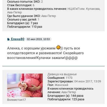
Сколько попыток ЭКО:
2
Стаж бесплодия:
6
В каких клиниках проводилось лечение:
НЦАГиП им. Кулакова,
Ава-Петер
Где было удачное ЭКО:
Ава-Петер
Сколько у вас детей:
1
Благодарил (а):
7 раз
Поблагодарили:
110 раз
С
Елена80
02 июл 2019, 10:53
о
о
Аленка, с хорошим урожаем
)) пусть все
б
щ
оплодотворятся и развиваются! Скорейшего
е
восстановления!Кулачки зажали!@@@@
н
и
е
Девица на выданье
Сообщения:
1173
Зарегистрирован:
04 июн 2017, 13:09
Пол:
Женский
В каких клиниках проводилось
лечение:
Ава-Петер
Благодарил (а):
144 раза
Поблагодарили:
123 раза
Волнистая17