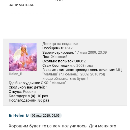
е
заниматься.
н
и
е
Девица на выданье
Сообщения:
1617
Зарегистрирован:
17 май 2009, 20:09
Пол:
Женский
Сколько попыток ЭКО:
2
Стаж бесплодия:
с 2003 года
В каких клиниках проводилось лечение:
МЦ
Helen_B
"Малыш" (г.Тюмень), 2009, 2010 год
и еще обязательно будет!
Где было удачное ЭКО:
"Малыш"
Сколько у вас детей:
1
Откуда:
Россия
Благодарил (а):
10 раз
Поблагодарили:
86 раз
С
Helen_B
02 июл 2019, 08:03
о
о
Хорошим будет тот,с кем получилось! Для меня это
б