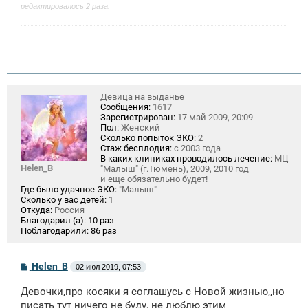
редактировалось 2 раза.
Девица на выданье
Сообщения:
1617
Зарегистрирован:
17 май 2009, 20:09
Пол:
Женский
Сколько попыток ЭКО:
2
Стаж бесплодия:
с 2003 года
В каких клиниках проводилось лечение:
МЦ
Helen_B
"Малыш" (г.Тюмень), 2009, 2010 год
и еще обязательно будет!
Где было удачное ЭКО:
"Малыш"
Сколько у вас детей:
1
Откуда:
Россия
Благодарил (а):
10 раз
Поблагодарили:
86 раз
С
Helen_B
02 июл 2019, 07:53
о
о
Девочки,про косяки я соглашусь с Новой жизнью,,но
б
щ
писать тут ничего не буду, не люблю этим