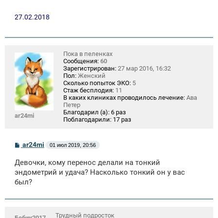
27.02.2018
Пока в пеленках
Сообщения:
60
Зарегистрирован:
27 мар 2016, 16:32
Пол:
Женский
Сколько попыток ЭКО:
5
Стаж бесплодия:
11
В каких клиниках проводилось лечение:
Ава
Петер
Благодарил (а):
6 раз
ar24mi
Поблагодарили:
17 раз
С
ar24mi
01 июл 2019, 20:56
о
о
Девочки, кому перенос делали на тонкий
б
щ
эндометрий и удача? Насколько тонкий он у вас
е
был?
н
и
е
Трудный подросток
Бебик2017