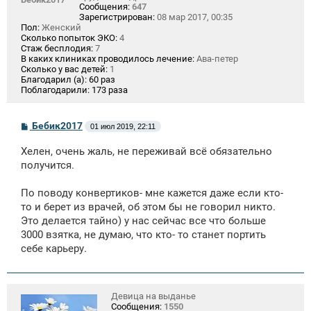
Сообщения:
647
Зарегистрирован:
08 мар 2017, 00:35
Пол:
Женский
Сколько попыток ЭКО:
4
Стаж бесплодия:
7
В каких клиниках проводилось лечение:
Ава-петер
Сколько у вас детей:
1
Благодарил (а):
60 раз
Поблагодарили:
173 раза
С
Бебик2017
01 июл 2019, 22:11
о
о
Хелен, очень жаль, не переживай всё обязательно
б
щ
получится.
е
н
По поводу конвертиков- мне кажется даже если кто-
и
е
то и берет из врачей, об этом бы не говорил никто.
Это делается тайно) у нас сейчас все что больше
3000 взятка, не думаю, что кто- то станет портить
себе карьеру.
Девица на выданье
Сообщения:
1550