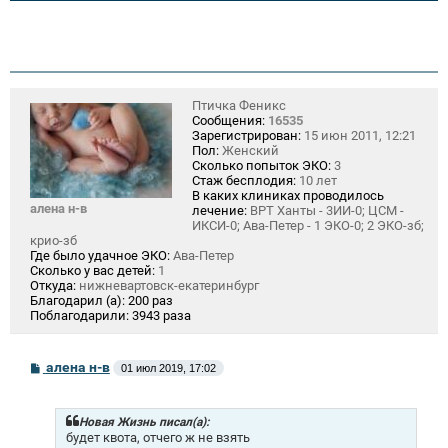
Птичка Феникс
Сообщения:
16535
Зарегистрирован:
15 июн 2011, 12:21
Пол:
Женский
Сколько попыток ЭКО:
3
Стаж бесплодия:
10 лет
В каких клиниках проводилось
алена н-в
лечение:
ВРТ Ханты - 3ИИ-0; ЦСМ -
ИКСИ-0; Ава-Петер - 1 ЭКО-0; 2 ЭКО-зб;
крио-зб
Где было удачное ЭКО:
Ава-Петер
Сколько у вас детей:
1
Откуда:
нижневартовск-екатеринбург
Благодарил (а):
200 раз
Поблагодарили:
3943 раза
С
алена н-в
01 июл 2019, 17:02
о
о
б
щ
Новая Жизнь писал(а):
е
будет квота, отчего ж не взять