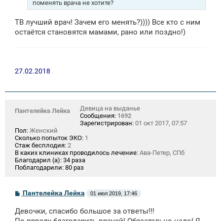
н
поменять врача не хотите?
и
е
ТВ лучший врач! Зачем его менять?)))) Все кто с ним
остаётся становятся мамами, рано или поздно!)
27.02.2018
Девица на выданье
Пантелейка Лейка
Сообщения:
1692
Зарегистрирован:
01 окт 2017, 07:57
Пол:
Женский
Сколько попыток ЭКО:
1
Стаж бесплодия:
2
В каких клиниках проводилось лечение:
Ава-Петер, СПб
Благодарил (а):
34 раза
Поблагодарили:
80 раз
С
Пантелейка Лейка
01 июл 2019, 17:46
о
о
Девочки, спасибо большое за ответы!!!
б
щ
По прводу благодарить врачей! Обязательно надо! Я