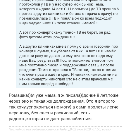
и
протоколов у ТВ и у нас супер мой сынок Тема,
е
которого я ждала 14 лет! С 11 попытки ( до ТВ прошла 6
протов в других клиниках и бегала от врача к врачу) но
познакомилась с ТВ и поняла он ко всем подходит
индивидуально!!! Ты тоже станешь мамой!!!
А вот про конверт скажу точно - ТВ не берет, он рад
фото деткам итоги рождения !!!
А в других клиниках мне в прямую врачи говорили про
конверт и сумму, я и убегала от них... а вот ТВ и намёк
даже ни разу не давал , и ему точно это не надо ему
надо Ваш результат.!!! После положительного хгч он
мне постоянно писал и поддерживал связь, а после
рождения Темы отправила я ТВ фотки, так он ответил
что очень рад и ждёт в крио. И никаких намеков ни на
какие конверты никогда!! Это не с этим врачом!!! А с
ним только вперёд к победе!!!
Ромашка)))я уже мама, я ж писала))дочке 8 лет,тоже
через эко и такая же долгожданная. Это я второго
так хочу,успокоиться не могу) а сами пролеты легче
переношу, без слез и раскисаний, есть
радость,которая не дает расслабляться.
Последний раз редактировалось
Helen_B
02 июл 2019, 07:58, всего