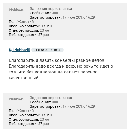
Задорная первоклашка
irishka45
Сообщения:
300
Зарегистрирован:
17 июн 2017, 16:29
Пол:
Женский
Сколько попыток ЭКО:
0
Стаж бесплодия:
20 лет
Поблагодарили:
37 раз
С
irishka45
01 июл 2019, 18:05
о
о
Благодарить и давать конверты разное дело!!
б
щ
Благодарить надо всегда и всех, но речь то идет о
е
том, что без конвертов не делают перенос
н
качественный
и
е
Задорная первоклашка
irishka45
Сообщения:
300
Зарегистрирован:
17 июн 2017, 16:29
Пол:
Женский
Сколько попыток ЭКО:
0
Стаж бесплодия:
20 лет
Поблагодарили:
37 раз