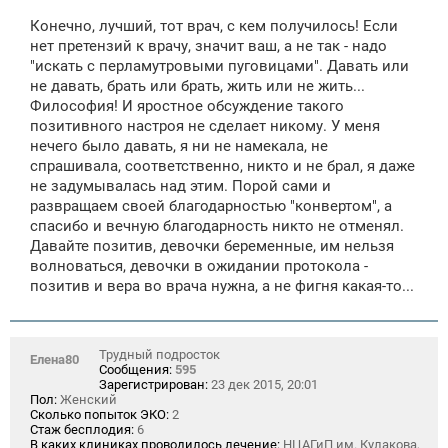
о
о
Конечно, лучший, тот врач, с кем получилось! Если
б
щ
нет претензий к врачу, значит ваш, а не так - надо
е
"искать с перламутровыми пуговицами". Давать или
н
не давать, брать или брать, жить или не жить...
и
е
Философия! И яростное обсуждение такого
позитивного настроя не сделает никому. У меня
нечего было давать, я ни не намекала, не
спрашивала, соответственно, никто и не брал, я даже
не задумывалась над этим. Порой сами и
развращаем своей благодарностью "конвертом", а
спасибо и вечную благодарность никто не отменял.
Давайте позитив, девочки беременные, им нельзя
волноваться, девочки в ожидании протокола -
позитив и вера во врача нужна, а не фигня какая-то...
Трудный подросток
Елена80
Сообщения:
595
Зарегистрирован:
23 дек 2015, 20:01
Пол:
Женский
Сколько попыток ЭКО:
2
Стаж бесплодия:
6
В каких клиниках проводилось лечение:
НЦАГиП им. Кулакова,