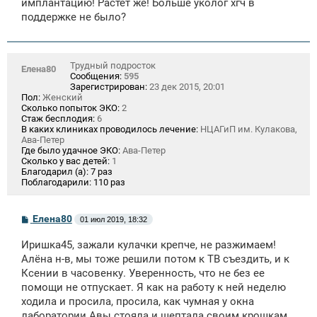
имплантацию! Растёт же! Больше уколог хгч в
поддержке не было?
Трудный подросток
Елена80
Сообщения:
595
Зарегистрирован:
23 дек 2015, 20:01
Пол:
Женский
Сколько попыток ЭКО:
2
Стаж бесплодия:
6
В каких клиниках проводилось лечение:
НЦАГиП им. Кулакова,
Ава-Петер
Где было удачное ЭКО:
Ава-Петер
Сколько у вас детей:
1
Благодарил (а):
7 раз
Поблагодарили:
110 раз
С
Елена80
01 июл 2019, 18:32
о
о
Иришка45, зажали кулачки крепче, не разжимаем!
б
щ
Алёна н-в, мы тоже решили потом к ТВ съездить, и к
е
Ксении в часовенку. Уверенность, что не без ее
н
помощи не отпускает. Я как на работу к ней неделю
и
е
ходила и просила, просила, как чумная у окна
лаборатории Авы стояла и шептала своим крошкам,