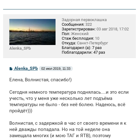
е
н
и
е
Задорная первоклашка
Сообщения:
322
Зарегистрирован:
03 авг 2018, 17:02
Пол:
Женский
Стаж бесплодия:
10
Откуда:
Санкт-Петербург
Благодарил (а):
7 раз
Alenka_SPb
Поблагодарили:
47 раз
С
Alenka_SPb
02 июл 2019, 11:33
о
о
Елена, Волнистая, спасибо!)
б
щ
е
Сегодня немного температура поднялась....и это если
н
учесть, что у меня уже несколько лет подъёма
и
е
температуры не было - без неё болею. Надеюсь, всё
пройдёт)))
Волнистая, с задержкой в час от своего времени я к
ней дважды попадала. Но на той неделе она
замещала многих (и мою ТАГ и ЯТВ), поэтому