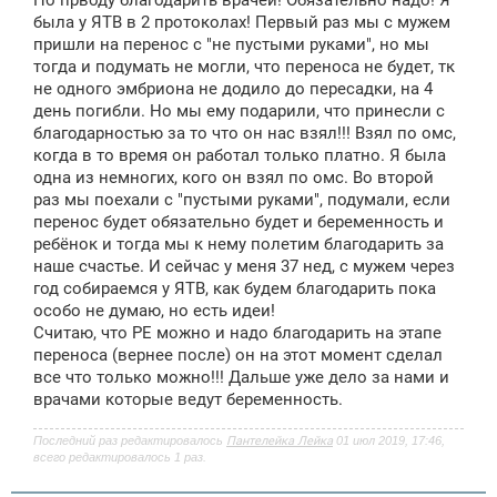
е
была у ЯТВ в 2 протоколах! Первый раз мы с мужем
н
пришли на перенос с "не пустыми руками", но мы
и
е
тогда и подумать не могли, что переноса не будет, тк
не одного эмбриона не додило до пересадки, на 4
день погибли. Но мы ему подарили, что принесли с
благодарностью за то что он нас взял!!! Взял по омс,
когда в то время он работал только платно. Я была
одна из немногих, кого он взял по омс. Во второй
раз мы поехали с "пустыми руками", подумали, если
перенос будет обязательно будет и беременность и
ребёнок и тогда мы к нему полетим благодарить за
наше счастье. И сейчас у меня 37 нед, с мужем через
год собираемся у ЯТВ, как будем благодарить пока
особо не думаю, но есть идеи!
Считаю, что РЕ можно и надо благодарить на этапе
переноса (вернее после) он на этот момент сделал
все что только можно!!! Дальше уже дело за нами и
врачами которые ведут беременность.
Последний раз редактировалось
Пантелейка Лейка
01 июл 2019, 17:46,
всего редактировалось 1 раз.