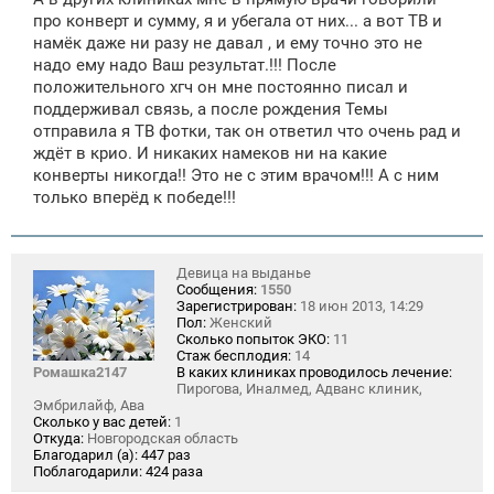
про конверт и сумму, я и убегала от них... а вот ТВ и
намёк даже ни разу не давал , и ему точно это не
надо ему надо Ваш результат.!!! После
положительного хгч он мне постоянно писал и
поддерживал связь, а после рождения Темы
отправила я ТВ фотки, так он ответил что очень рад и
ждёт в крио. И никаких намеков ни на какие
конверты никогда!! Это не с этим врачом!!! А с ним
только вперёд к победе!!!
Девица на выданье
Сообщения:
1550
Зарегистрирован:
18 июн 2013, 14:29
Пол:
Женский
Сколько попыток ЭКО:
11
Стаж бесплодия:
14
Ромашка2147
В каких клиниках проводилось лечение:
Пирогова, Иналмед, Адванс клиник,
Эмбрилайф, Ава
Сколько у вас детей:
1
Откуда:
Новгородская область
Благодарил (а):
447 раз
Поблагодарили:
424 раза