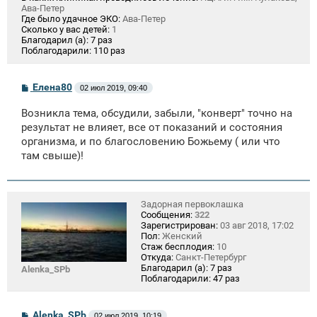
Ава-Петер
Где было удачное ЭКО:
Ава-Петер
Сколько у вас детей:
1
Благодарил (а):
7 раз
Поблагодарили:
110 раз
С
Елена80
02 июл 2019, 09:40
о
о
Возникла тема, обсудили, забыли, "конверт" точно на
б
щ
результат не влияет, все от показаний и состояния
е
организма, и по благословению Божьему ( или что
н
там свыше)!
и
е
Задорная первоклашка
Сообщения:
322
Зарегистрирован:
03 авг 2018, 17:02
Пол:
Женский
Стаж бесплодия:
10
Откуда:
Санкт-Петербург
Благодарил (а):
7 раз
Alenka_SPb
Поблагодарили:
47 раз
С
Alenka_SPb
02 июл 2019, 10:19