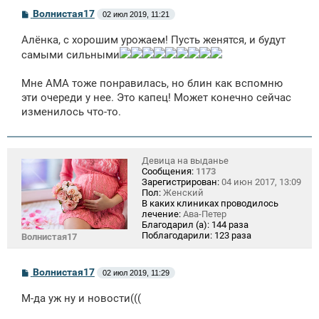
С
Волнистая17
02 июл 2019, 11:21
о
о
Алёнка, с хорошим урожаем! Пусть женятся, и будут
б
щ
самыми сильными
е
н
Мне АМА тоже понравилась, но блин как вспомню
и
е
эти очереди у нее. Это капец! Может конечно сейчас
изменилось что-то.
Девица на выданье
Сообщения:
1173
Зарегистрирован:
04 июн 2017, 13:09
Пол:
Женский
В каких клиниках проводилось
лечение:
Ава-Петер
Благодарил (а):
144 раза
Поблагодарили:
123 раза
Волнистая17
С
Волнистая17
02 июл 2019, 11:29
о
о
М-да уж ну и новости(((
б
щ