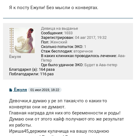
Я к посту Ежули! Без мысли о конвертах.
Девица на выданье
Сообщения:
1033
Зарегистрирован:
04 авг 2017, 19:32
Пол:
Женский
Сколько попыток ЭКО:
1
Стаж бесплодия:
вторичное
В каких клиниках проводилось лечение:
Ава-
Ёжуля
Петер
Где было удачное ЭКО:
Будет в Ава-петер
Благодарил (а):
164 раза
Поблагодарили:
116 раз
С
Ёжуля
01 июл 2019, 18:22
о
о
Девочки,я думаю у ре зп такая,что о каких-то
б
щ
конвертах они не думают.
е
Главная награда для них-это беременности и роды!
н
Думаю они от этого кайф получают-это же результат
и
е
их работы.
Ириша45,держим кулачища на вашу позднюю